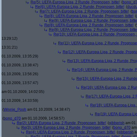
Re(5): UEFA-Europa-Liga, 2 Runde, Prognosen, bitte!
(
bono_d
Re(6): UEFA-Europa-Liga, 2 Runde, Prognosen, bitte!
(
ducd
Re(7): UEFA-Europa-Liga, 2 Runde, Prognosen, bitte!
(
bo
Re(8): UEFA-Europa-Liga, 2 Runde, Prognosen, bitte!
(
Re(9): UEFA-Europa-Liga, 2 Runde, Prognosen, bitte
Re(8): UEFA-Europa-Liga, 2 Runde, Prognosen, bitte!
(
Re(9): UEFA-Europa-Liga, 2 Runde, Prognosen, bitte
Re(10): UEFA-Europa-Liga, 2 Runde, Prognosen, b
13:29:12)
Re(11): UEFA-Europa-Liga, 2 Runde, Prognosen,
13:31:21)
Re(12): UEFA-Europa-Liga, 2 Runde, Prognos
01.10.2009, 13:35:29)
Re(13): UEFA-Europa-Liga, 2 Runde, Prog
01.10.2009, 13:38:47)
Re(14): UEFA-Europa-Liga, 2 Runde, Pr
01.10.2009, 13:56:26)
Re(15): UEFA-Europa-Liga, 2 Runde,
01.10.2009, 13:57:47)
Re(16): UEFA-Europa-Liga, 2 Run
am 01.10.2009, 14:02:05)
Re(17): UEFA-Europa-Liga, 2 R
01.10.2009, 14:33:59)
Re(18): UEFA-Europa-Liga, 
(
Winnie_Pooh
am 01.10.2009, 14:38:47)
Re(19): UEFA-Europa-Liga
(
bono_d70
am 01.10.2009, 14:58:57)
Re(2): UEFA-Europa-Liga, 2 Runde, Prognosen, bitte!
(
gibberish
am 01.
Re(3): UEFA-Europa-Liga, 2 Runde, Prognosen, bitte!
(
bono_d70
am 
Re(4): UEFA-Europa-Liga, 2 Runde, Prognosen, bitte!
(
gibberish
a
Re(5): UEFA-Europa-Liga, 2 Runde, Prognosen, bitte!
(
bono_d