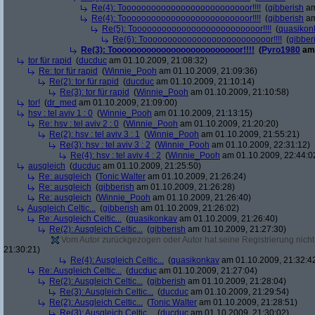
Re(4): Toooooooooooooooooooooooooor!!!!
(
gibberish
am
Re(4): Toooooooooooooooooooooooooor!!!!
(
gibberish
am
Re(5): Toooooooooooooooooooooooooor!!!!
(
quasikon
Re(6): Toooooooooooooooooooooooooor!!!!
(
gibber
Re(3): Toooooooooooooooooooooooooor!!!!
(
Pyro1980
am 
tor für rapid
(
ducduc
am 01.10.2009, 21:08:32)
Re: tor für rapid
(
Winnie_Pooh
am 01.10.2009, 21:09:36)
Re(2): tor für rapid
(
ducduc
am 01.10.2009, 21:10:14)
Re(3): tor für rapid
(
Winnie_Pooh
am 01.10.2009, 21:10:58)
tor!
(
dr_med
am 01.10.2009, 21:09:00)
hsv : tel aviv 1 : 0
(
Winnie_Pooh
am 01.10.2009, 21:13:15)
Re: hsv : tel aviv 2 : 0
(
Winnie_Pooh
am 01.10.2009, 21:20:20)
Re(2): hsv : tel aviv 3 : 1
(
Winnie_Pooh
am 01.10.2009, 21:55:21)
Re(3): hsv : tel aviv 3 : 2
(
Winnie_Pooh
am 01.10.2009, 22:31:12)
Re(4): hsv : tel aviv 4 : 2
(
Winnie_Pooh
am 01.10.2009, 22:44:0
ausgleich
(
ducduc
am 01.10.2009, 21:25:50)
Re: ausgleich
(
Tonic Walter
am 01.10.2009, 21:26:24)
Re: ausgleich
(
gibberish
am 01.10.2009, 21:26:28)
Re: ausgleich
(
Winnie_Pooh
am 01.10.2009, 21:26:40)
Ausgleich Celtic...
(
gibberish
am 01.10.2009, 21:26:02)
Re: Ausgleich Celtic...
(
quasikonkav
am 01.10.2009, 21:26:40)
Re(2): Ausgleich Celtic...
(
gibberish
am 01.10.2009, 21:27:30)
Vom Autor zurückgezogen oder Autor hat seine Registrierung nicht 
21:30:21)
Re(4): Ausgleich Celtic...
(
quasikonkav
am 01.10.2009, 21:32:4
Re: Ausgleich Celtic...
(
ducduc
am 01.10.2009, 21:27:04)
Re(2): Ausgleich Celtic...
(
gibberish
am 01.10.2009, 21:28:04)
Re(3): Ausgleich Celtic...
(
ducduc
am 01.10.2009, 21:29:54)
Re(2): Ausgleich Celtic...
(
Tonic Walter
am 01.10.2009, 21:28:51)
Re(3): Ausgleich Celtic...
(
ducduc
am 01.10.2009, 21:30:02)