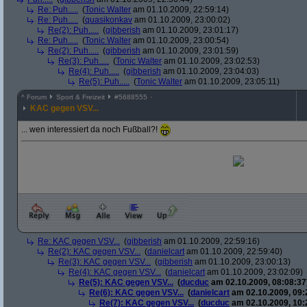
Re: Puh.....
(
Tonic Walter
am 01.10.2009, 22:59:14)
Re: Puh.....
(
quasikonkav
am 01.10.2009, 23:00:02)
Re(2): Puh.....
(
gibberish
am 01.10.2009, 23:01:17)
Re: Puh.....
(
Tonic Walter
am 01.10.2009, 23:00:54)
Re(2): Puh.....
(
gibberish
am 01.10.2009, 23:01:59)
Re(3): Puh.....
(
Tonic Walter
am 01.10.2009, 23:02:53)
Re(4): Puh.....
(
gibberish
am 01.10.2009, 23:04:03)
Re(5): Puh.....
(
Tonic Walter
am 01.10.2009, 23:05:11)
^
Forum
Sport & Freizeit
#
5688555
KAC gegen VSV...
... wen interessiert da noch Fußball?!
Re: KAC gegen VSV...
(
gibberish
am 01.10.2009, 22:59:16)
Re(2): KAC gegen VSV...
(
danielcart
am 01.10.2009, 22:59:40)
Re(3): KAC gegen VSV...
(
gibberish
am 01.10.2009, 23:00:13)
Re(4): KAC gegen VSV...
(
danielcart
am 01.10.2009, 23:02:09)
Re(5): KAC gegen VSV...
(
ducduc
am 02.10.2009, 08:08:37
Re(6): KAC gegen VSV...
(
danielcart
am 02.10.2009, 09:
Re(7): KAC gegen VSV...
(
ducduc
am 02.10.2009, 10: