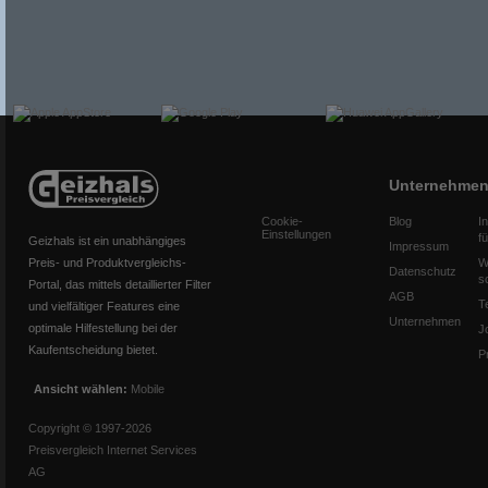
Unternehme
Cookie-
Blog
I
Einstellungen
f
Geizhals ist ein unabhängiges
Impressum
Preis- und Produktvergleichs-
W
Datenschutz
s
Portal, das mittels detaillierter Filter
AGB
T
und vielfältiger Features eine
Unternehmen
optimale Hilfestellung bei der
J
Kaufentscheidung bietet.
P
Ansicht wählen:
Mobile
Copyright © 1997-2026
Preisvergleich Internet Services
AG