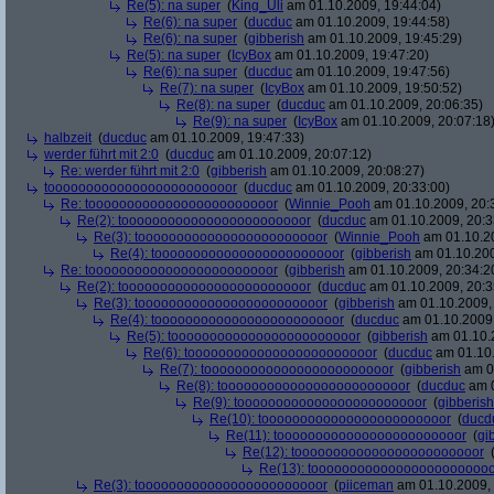
Re(5): na super
(
King_Uli
am 01.10.2009, 19:44:04)
Re(6): na super
(
ducduc
am 01.10.2009, 19:44:58)
Re(6): na super
(
gibberish
am 01.10.2009, 19:45:29)
Re(5): na super
(
IcyBox
am 01.10.2009, 19:47:20)
Re(6): na super
(
ducduc
am 01.10.2009, 19:47:56)
Re(7): na super
(
IcyBox
am 01.10.2009, 19:50:52)
Re(8): na super
(
ducduc
am 01.10.2009, 20:06:35)
Re(9): na super
(
IcyBox
am 01.10.2009, 20:07:18
halbzeit
(
ducduc
am 01.10.2009, 19:47:33)
werder führt mit 2:0
(
ducduc
am 01.10.2009, 20:07:12)
Re: werder führt mit 2:0
(
gibberish
am 01.10.2009, 20:08:27)
toooooooooooooooooooooooor
(
ducduc
am 01.10.2009, 20:33:00)
Re: toooooooooooooooooooooooor
(
Winnie_Pooh
am 01.10.2009, 20:
Re(2): toooooooooooooooooooooooor
(
ducduc
am 01.10.2009, 20:3
Re(3): toooooooooooooooooooooooor
(
Winnie_Pooh
am 01.10.20
Re(4): toooooooooooooooooooooooor
(
gibberish
am 01.10.200
Re: toooooooooooooooooooooooor
(
gibberish
am 01.10.2009, 20:34:2
Re(2): toooooooooooooooooooooooor
(
ducduc
am 01.10.2009, 20:3
Re(3): toooooooooooooooooooooooor
(
gibberish
am 01.10.2009, 
Re(4): toooooooooooooooooooooooor
(
ducduc
am 01.10.2009,
Re(5): toooooooooooooooooooooooor
(
gibberish
am 01.10.2
Re(6): toooooooooooooooooooooooor
(
ducduc
am 01.10.
Re(7): toooooooooooooooooooooooor
(
gibberish
am 01
Re(8): toooooooooooooooooooooooor
(
ducduc
am 0
Re(9): toooooooooooooooooooooooor
(
gibberish
Re(10): toooooooooooooooooooooooor
(
ducd
Re(11): toooooooooooooooooooooooor
(
gi
Re(12): toooooooooooooooooooooooor
Re(13): toooooooooooooooooooooooo
Re(3): toooooooooooooooooooooooor
(
piiceman
am 01.10.2009, 