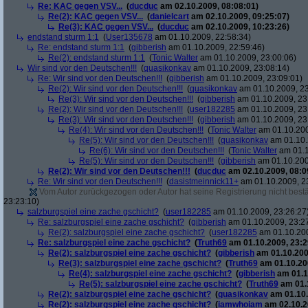
Re: KAC gegen VSV...
(
ducduc
am 02.10.2009, 08:08:01)
Re(2): KAC gegen VSV...
(
danielcart
am 02.10.2009, 09:25:07)
Re(3): KAC gegen VSV...
(
ducduc
am 02.10.2009, 10:23:26)
endstand sturm 1:1
(
User135678
am 01.10.2009, 22:58:34)
Re: endstand sturm 1:1
(
gibberish
am 01.10.2009, 22:59:46)
Re(2): endstand sturm 1:1
(
Tonic Walter
am 01.10.2009, 23:00:06)
Wir sind vor den Deutschen!!!
(
quasikonkav
am 01.10.2009, 23:08:14)
Re: Wir sind vor den Deutschen!!!
(
gibberish
am 01.10.2009, 23:09:01)
Re(2): Wir sind vor den Deutschen!!!
(
quasikonkav
am 01.10.2009, 23
Re(3): Wir sind vor den Deutschen!!!
(
gibberish
am 01.10.2009, 23
Re(2): Wir sind vor den Deutschen!!!
(
user182285
am 01.10.2009, 23
Re(3): Wir sind vor den Deutschen!!!
(
gibberish
am 01.10.2009, 23
Re(4): Wir sind vor den Deutschen!!!
(
Tonic Walter
am 01.10.200
Re(5): Wir sind vor den Deutschen!!!
(
quasikonkav
am 01.10.
Re(6): Wir sind vor den Deutschen!!!
(
Tonic Walter
am 01.1
Re(5): Wir sind vor den Deutschen!!!
(
gibberish
am 01.10.200
Re(2): Wir sind vor den Deutschen!!!
(
ducduc
am 02.10.2009, 08:0
Re: Wir sind vor den Deutschen!!!
(
dasistmeinnick11+
am 01.10.2009, 2
Vom Autor zurückgezogen oder Autor hat seine Registrierung nicht bestä
23:23:10)
salzburgspiel eine zache gschicht?
(
user182285
am 01.10.2009, 23:26:27
Re: salzburgspiel eine zache gschicht?
(
gibberish
am 01.10.2009, 23:2
Re(2): salzburgspiel eine zache gschicht?
(
user182285
am 01.10.200
Re: salzburgspiel eine zache gschicht?
(
Truth69
am 01.10.2009, 23:2
Re(2): salzburgspiel eine zache gschicht?
(
gibberish
am 01.10.200
Re(3): salzburgspiel eine zache gschicht?
(
Truth69
am 01.10.200
Re(4): salzburgspiel eine zache gschicht?
(
gibberish
am 01.1
Re(5): salzburgspiel eine zache gschicht?
(
Truth69
am 01.1
Re(2): salzburgspiel eine zache gschicht?
(
quasikonkav
am 01.10.
Re(2): salzburgspiel eine zache gschicht?
(
iamwhoiam
am 02.10.2