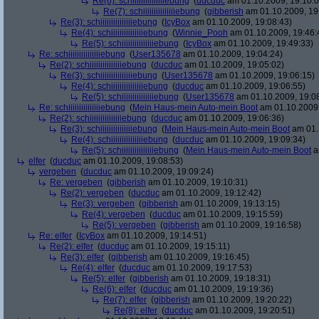
Re(6): schiiiiiiiiiiiiiiiebung
(
ducduc
am 01.10.2009, 19:10:0
Re(7): schiiiiiiiiiiiiiiiebung
(
gibberish
am 01.10.2009, 19
Re(3): schiiiiiiiiiiiiiiiebung
(
IcyBox
am 01.10.2009, 19:08:43)
Re(4): schiiiiiiiiiiiiiiiebung
(
Winnie_Pooh
am 01.10.2009, 19:46:
Re(5): schiiiiiiiiiiiiiiiebung
(
IcyBox
am 01.10.2009, 19:49:33)
Re: schiiiiiiiiiiiiiiiebung
(
User135678
am 01.10.2009, 19:04:24)
Re(2): schiiiiiiiiiiiiiiiebung
(
ducduc
am 01.10.2009, 19:05:02)
Re(3): schiiiiiiiiiiiiiiiebung
(
User135678
am 01.10.2009, 19:06:15)
Re(4): schiiiiiiiiiiiiiiiebung
(
ducduc
am 01.10.2009, 19:06:55)
Re(5): schiiiiiiiiiiiiiiiebung
(
User135678
am 01.10.2009, 19:0
Re: schiiiiiiiiiiiiiiiebung
(
Mein Haus-mein Auto-mein Boot
am 01.10.2009,
Re(2): schiiiiiiiiiiiiiiiebung
(
ducduc
am 01.10.2009, 19:06:36)
Re(3): schiiiiiiiiiiiiiiiebung
(
Mein Haus-mein Auto-mein Boot
am 01.
Re(4): schiiiiiiiiiiiiiiiebung
(
ducduc
am 01.10.2009, 19:09:34)
Re(5): schiiiiiiiiiiiiiiiebung
(
Mein Haus-mein Auto-mein Boot
a
elfer
(
ducduc
am 01.10.2009, 19:08:53)
vergeben
(
ducduc
am 01.10.2009, 19:09:24)
Re: vergeben
(
gibberish
am 01.10.2009, 19:10:31)
Re(2): vergeben
(
ducduc
am 01.10.2009, 19:12:42)
Re(3): vergeben
(
gibberish
am 01.10.2009, 19:13:15)
Re(4): vergeben
(
ducduc
am 01.10.2009, 19:15:59)
Re(5): vergeben
(
gibberish
am 01.10.2009, 19:16:58)
Re: elfer
(
IcyBox
am 01.10.2009, 19:14:51)
Re(2): elfer
(
ducduc
am 01.10.2009, 19:15:11)
Re(3): elfer
(
gibberish
am 01.10.2009, 19:16:45)
Re(4): elfer
(
ducduc
am 01.10.2009, 19:17:53)
Re(5): elfer
(
gibberish
am 01.10.2009, 19:18:31)
Re(6): elfer
(
ducduc
am 01.10.2009, 19:19:36)
Re(7): elfer
(
gibberish
am 01.10.2009, 19:20:22)
Re(8): elfer
(
ducduc
am 01.10.2009, 19:20:51)