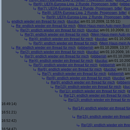
Re(6): UEFA-Europa-Liga, 2 Runde, Prognosen, bitte!
(
gibbe
Re(7): UEFA-Europa-Liga, 2 Runde, Prognosen, bitte!
(
bo
Re(8): UEFA-Europa-Liga, 2 Runde, Prognosen, bitte!
(
Re(9): UEFA-Europa-Liga, 2 Runde, Prognosen, bitte
endlich wieder ein thread für mich
(
ducduc
am 01.10.2009, 11:55:11)
Re: endlich wieder ein thread für mich
(
Mein Haus-mein Auto-mein Boot
Re(2): endlich wieder ein thread für mich
(
ducduc
am 01.10.2009, 11:
Re(3): endlich wieder ein thread für mich
(
Mein Haus-mein Auto-m
Re(4): endlich wieder ein thread für mich
(
ducduc
am 01.10.200
Re(5): endlich wieder ein thread für mich
(
Mein Haus-mein A
Re: endlich wieder ein thread für mich
(
gibberish
am 01.10.2009, 13:37:
Re(2): endlich wieder ein thread für mich
(
ducduc
am 01.10.2009, 16
Re(3): endlich wieder ein thread für mich
(
gibberish
am 01.10.2009
Re(4): endlich wieder ein thread für mich
(
ducduc
am 01.10.200
Re(5): endlich wieder ein thread für mich
(
gibberish
am 01.10
Re(6): endlich wieder ein thread für mich
(
ducduc
am 01.1
Re(7): endlich wieder ein thread für mich
(
gibberish
am 
Re(8): endlich wieder ein thread für mich
(
ducduc
am
Re(9): endlich wieder ein thread für mich
(
gibberi
Re(10): endlich wieder ein thread für mich
(
duc
Re(11): endlich wieder ein thread für mich
(
g
Re(12): endlich wieder ein thread für mich
Re(13): endlich wieder ein thread für m
16:49:14)
Re(14): endlich wieder ein thread fü
16:51:21)
Re(15): endlich wieder ein thread
16:52:42)
Re(16): endlich wieder ein thr
16:54:47)