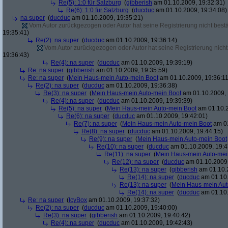
Re(5): 1:0 für Salzburg
(
gibberish
am 01.10.2009, 19:32:31)
Re(6): 1:0 für Salzburg
(
ducduc
am 01.10.2009, 19:34:08)
na super
(
ducduc
am 01.10.2009, 19:35:21)
Vom Autor zurückgezogen oder Autor hat seine Registrierung nicht bestä
19:35:41)
Re(2): na super
(
ducduc
am 01.10.2009, 19:36:14)
Vom Autor zurückgezogen oder Autor hat seine Registrierung nicht 
19:36:43)
Re(4): na super
(
ducduc
am 01.10.2009, 19:39:19)
Re: na super
(
gibberish
am 01.10.2009, 19:35:59)
Re: na super
(
Mein Haus-mein Auto-mein Boot
am 01.10.2009, 19:36:11
Re(2): na super
(
ducduc
am 01.10.2009, 19:36:38)
Re(3): na super
(
Mein Haus-mein Auto-mein Boot
am 01.10.2009, 
Re(4): na super
(
ducduc
am 01.10.2009, 19:39:39)
Re(5): na super
(
Mein Haus-mein Auto-mein Boot
am 01.10.2
Re(6): na super
(
ducduc
am 01.10.2009, 19:42:01)
Re(7): na super
(
Mein Haus-mein Auto-mein Boot
am 01
Re(8): na super
(
ducduc
am 01.10.2009, 19:44:15)
Re(9): na super
(
Mein Haus-mein Auto-mein Boot
Re(10): na super
(
ducduc
am 01.10.2009, 19:4
Re(11): na super
(
Mein Haus-mein Auto-mei
Re(12): na super
(
ducduc
am 01.10.2009,
Re(13): na super
(
gibberish
am 01.10.2
Re(14): na super
(
ducduc
am 01.10.
Re(13): na super
(
Mein Haus-mein Aut
Re(14): na super
(
ducduc
am 01.10.
Re: na super
(
IcyBox
am 01.10.2009, 19:37:32)
Re(2): na super
(
ducduc
am 01.10.2009, 19:40:00)
Re(3): na super
(
gibberish
am 01.10.2009, 19:40:42)
Re(4): na super
(
ducduc
am 01.10.2009, 19:42:43)