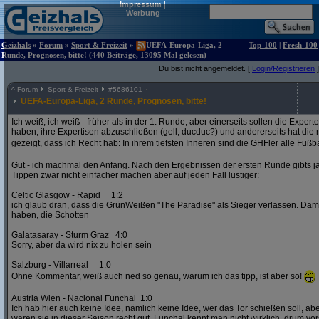
Impressum
|
Werbung
Geizhals
»
Forum
»
Sport & Freizeit
»
UEFA-Europa-Liga, 2
Top-100
|
Fresh-100
Runde, Prognosen, bitte! (440 Beiträge, 13095 Mal gelesen)
Du bist nicht angemeldet. [
Login/Registrieren
]
^
Forum
Sport & Freizeit
#
5686101
UEFA-Europa-Liga, 2 Runde, Prognosen, bitte!
Ich weiß, ich weiß - früher als in der 1. Runde, aber einerseits sollen die Exper
haben, ihre Expertisen abzuschließen (gell, ducduc?) und andererseits hat die
gezeigt, dass ich Recht hab: In ihrem tiefsten Inneren sind die GHFler alle Fußb
Gut - ich machmal den Anfang. Nach den Ergebnissen der ersten Runde gibts ja
Tippen zwar nicht einfacher machen aber auf jeden Fall lustiger:
Celtic Glasgow - Rapid 1:2
ich glaub dran, dass die GrünWeißen "The Paradise" als Sieger verlassen. D
haben, die Schotten
Galatasaray - Sturm Graz 4:0
Sorry, aber da wird nix zu holen sein
Salzburg - Villarreal 1:0
Ohne Kommentar, weiß auch ned so genau, warum ich das tipp, ist aber so!
Austria Wien - Nacional Funchal 1:0
Ich hab hier auch keine Idee, nämlich keine Idee, wer das Tor schießen soll, abe
waren sie in dieser Saison recht gut. Funchal kennt man nicht wirklich, drum vors