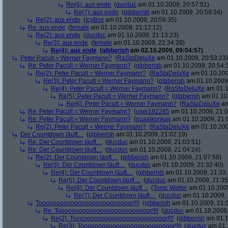
Re(6): aus ende
(
ducduc
am 01.10.2009, 20:57:51)
Re(7): aus ende
(
gibberish
am 01.10.2009, 20:59:34)
Re(2): aus ende
(
IcyBox
am 01.10.2009, 20:59:35)
Re: aus ende
(
female
am 01.10.2009, 21:12:12)
Re(2): aus ende
(
ducduc
am 01.10.2009, 21:13:23)
Re(3): aus ende
(
female
am 01.10.2009, 22:34:28)
Re(4): aus ende
(
gibberish
am 02.10.2009, 09:04:57)
Peter Pacult = Werner Faymann?
(
RaStaDeluXe
am 01.10.2009, 20:53:23)
Re: Peter Pacult = Werner Faymann?
(
gibberish
am 01.10.2009, 20:54:
Re(2): Peter Pacult = Werner Faymann?
(
RaStaDeluXe
am 01.10.200
Re(3): Peter Pacult = Werner Faymann?
(
gibberish
am 01.10.2009,
Re(4): Peter Pacult = Werner Faymann?
(
RaStaDeluXe
am 01.1
Re(5): Peter Pacult = Werner Faymann?
(
gibberish
am 01.10.
Re(6): Peter Pacult = Werner Faymann?
(
RaStaDeluXe
am
Re: Peter Pacult = Werner Faymann?
(
user182285
am 01.10.2009, 21:0
Re: Peter Pacult = Werner Faymann?
(
quasikonkav
am 01.10.2009, 21:
Re(2): Peter Pacult = Werner Faymann?
(
RaStaDeluXe
am 01.10.200
Der Countdown läuft....
(
gibberish
am 01.10.2009, 21:02:19)
Re: Der Countdown läuft....
(
ducduc
am 01.10.2009, 21:03:51)
Re: Der Countdown läuft....
(
ducduc
am 01.10.2009, 21:04:24)
Re(2): Der Countdown läuft....
(
gibberish
am 01.10.2009, 21:07:58)
Re(3): Der Countdown läuft....
(
ducduc
am 01.10.2009, 21:32:40)
Re(4): Der Countdown läuft....
(
gibberish
am 01.10.2009, 21:33:
Re(5): Der Countdown läuft....
(
ducduc
am 01.10.2009, 21:35
Re(6): Der Countdown läuft....
(
Tonic Walter
am 01.10.2009
Re(7): Der Countdown läuft....
(
ducduc
am 01.10.2009, 
Toooooooooooooooooooooooooor!!!!
(
gibberish
am 01.10.2009, 21:
Re: Toooooooooooooooooooooooooor!!!!
(
ducduc
am 01.10.2009,
Re(2): Toooooooooooooooooooooooooor!!!!
(
gibberish
am 01.1
Re(3): Toooooooooooooooooooooooooor!!!!
(
ducduc
am 01.1