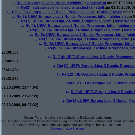
Re: salzburgspiel eine zache gschicht?
(
iamwhoiam
am 02.10.2009, 
Re(2): salzburgspiel eine zache gschicht?
(
stiefl
am 02.10.2009, 0
Re: UEFA-Europa-Liga, 2 Runde, Prognosen, bitte!
(
Robert Craven
am 01.1
Re(2): UEFA-Europa-Liga, 2 Runde, Prognosen, bitte!
(
gibberish
am 01
Re(3): UEFA-Europa-Liga, 2 Runde, Prognosen, bitte!
(
Tonic Walte
Re(4): UEFA-Europa-Liga, 2 Runde, Prognosen, bitte!
(
gibberish
Re(5): UEFA-Europa-Liga, 2 Runde, Prognosen, bitte!
(
Tonic 
Re(6): UEFA-Europa-Liga, 2 Runde, Prognosen, bitte!
(
gibb
Re(7): UEFA-Europa-Liga, 2 Runde, Prognosen, bitte!
(
T
Re(8): UEFA-Europa-Liga, 2 Runde, Prognosen, bitte!
Re(9): UEFA-Europa-Liga, 2 Runde, Prognosen, bitt
23:38:55)
Re(10): UEFA-Europa-Liga, 2 Runde, Prognosen, 
23:40:00)
Re(11): UEFA-Europa-Liga, 2 Runde, Prognose
23:41:48)
Re(12): UEFA-Europa-Liga, 2 Runde, Progno
23:42:37)
Re(13): UEFA-Europa-Liga, 2 Runde, Pro
01.10.2009, 23:44:04)
Re(14): UEFA-Europa-Liga, 2 Runde, P
01.10.2009, 23:45:39)
Re(13): UEFA-Europa-Liga, 2 Runde, Pro
02.10.2009, 08:07:32)
Dieses Forum ist eine frei zugängliche Diskussionsplattform.
Der Betreiber übernimmt keine Verantwortung für den Inhalt der Beiträge und behält sich das
Recht vor, Beiträge mit rechtswidrigem oder anstößigem Inhalt zu löschen.
Datenschutzerklärung