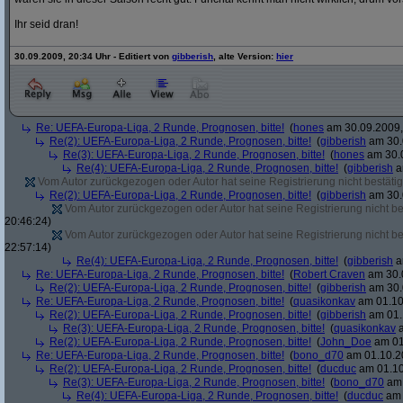
Ihr seid dran!
30.09.2009, 20:34 Uhr - Editiert von
gibberish
, alte Version:
hier
Re: UEFA-Europa-Liga, 2 Runde, Prognosen, bitte!
(
hones
am 30.09.2009,
Re(2): UEFA-Europa-Liga, 2 Runde, Prognosen, bitte!
(
gibberish
am 30.
Re(3): UEFA-Europa-Liga, 2 Runde, Prognosen, bitte!
(
hones
am 30.0
Re(4): UEFA-Europa-Liga, 2 Runde, Prognosen, bitte!
(
gibberish
a
Vom Autor zurückgezogen oder Autor hat seine Registrierung nicht bestätig
Re(2): UEFA-Europa-Liga, 2 Runde, Prognosen, bitte!
(
gibberish
am 30.
Vom Autor zurückgezogen oder Autor hat seine Registrierung nicht bes
20:46:24)
Vom Autor zurückgezogen oder Autor hat seine Registrierung nicht bes
22:57:14)
Re(4): UEFA-Europa-Liga, 2 Runde, Prognosen, bitte!
(
gibberish
a
Re: UEFA-Europa-Liga, 2 Runde, Prognosen, bitte!
(
Robert Craven
am 30.0
Re(2): UEFA-Europa-Liga, 2 Runde, Prognosen, bitte!
(
gibberish
am 30.
Re: UEFA-Europa-Liga, 2 Runde, Prognosen, bitte!
(
quasikonkav
am 01.10
Re(2): UEFA-Europa-Liga, 2 Runde, Prognosen, bitte!
(
gibberish
am 01.
Re(3): UEFA-Europa-Liga, 2 Runde, Prognosen, bitte!
(
quasikonkav
a
Re(2): UEFA-Europa-Liga, 2 Runde, Prognosen, bitte!
(
John_Doe
am 01
Re: UEFA-Europa-Liga, 2 Runde, Prognosen, bitte!
(
bono_d70
am 01.10.20
Re(2): UEFA-Europa-Liga, 2 Runde, Prognosen, bitte!
(
ducduc
am 01.10
Re(3): UEFA-Europa-Liga, 2 Runde, Prognosen, bitte!
(
bono_d70
am 
Re(4): UEFA-Europa-Liga, 2 Runde, Prognosen, bitte!
(
ducduc
am 