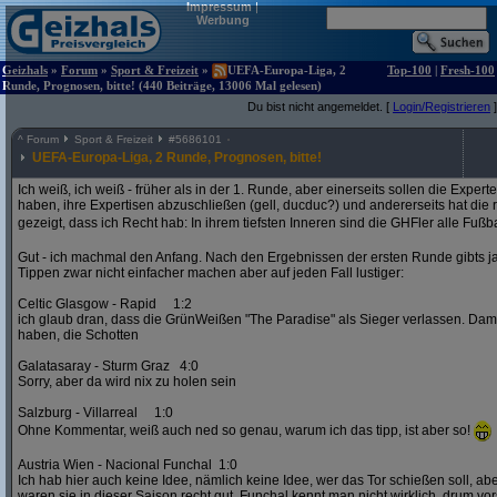
Impressum
|
Werbung
Geizhals
»
Forum
»
Sport & Freizeit
»
UEFA-Europa-Liga, 2
Top-100
|
Fresh-100
Runde, Prognosen, bitte! (440 Beiträge, 13006 Mal gelesen)
Du bist nicht angemeldet. [
Login/Registrieren
]
^
Forum
Sport & Freizeit
#
5686101
UEFA-Europa-Liga, 2 Runde, Prognosen, bitte!
Ich weiß, ich weiß - früher als in der 1. Runde, aber einerseits sollen die Exper
haben, ihre Expertisen abzuschließen (gell, ducduc?) und andererseits hat die
gezeigt, dass ich Recht hab: In ihrem tiefsten Inneren sind die GHFler alle Fußb
Gut - ich machmal den Anfang. Nach den Ergebnissen der ersten Runde gibts ja
Tippen zwar nicht einfacher machen aber auf jeden Fall lustiger:
Celtic Glasgow - Rapid 1:2
ich glaub dran, dass die GrünWeißen "The Paradise" als Sieger verlassen. D
haben, die Schotten
Galatasaray - Sturm Graz 4:0
Sorry, aber da wird nix zu holen sein
Salzburg - Villarreal 1:0
Ohne Kommentar, weiß auch ned so genau, warum ich das tipp, ist aber so!
Austria Wien - Nacional Funchal 1:0
Ich hab hier auch keine Idee, nämlich keine Idee, wer das Tor schießen soll, abe
waren sie in dieser Saison recht gut. Funchal kennt man nicht wirklich, drum vors