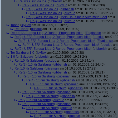
Re: was issn da los
(
gibberish
am 01.10.2009, 19:19:45)
Re(2): was issn da los
(
ducduc
am 01.10.2009, 19:20:30)
Re(3): was issn da los
(
gibberish
am 01.10.2009, 19:21:09)
Re(4): was issn da los
(
ducduc
am 01.10.2009, 19:22:17)
Re(3): was issn da los
(
Mein Haus-mein Auto-mein Boot
am 01.1
Re(4): was issn da los
(
ducduc
am 01.10.2009, 19:22:28)
Tooor
(
IcyBox
am 01.10.2009, 19:18:56)
Re: Tooor
(
ducduc
am 01.10.2009, 19:19:20)
Re: UEFA-Europa-Liga, 2 Runde, Prognosen, bitte!
(
Fluglaotse
am 01.10.2
Re(2): UEFA-Europa-Liga, 2 Runde, Prognosen, bitte!
(
ducduc
am 01.10
Re(3): UEFA-Europa-Liga, 2 Runde, Prognosen, bitte!
(
Fluglaotse
am 
Re(4): UEFA-Europa-Liga, 2 Runde, Prognosen, bitte!
(
ducduc
am 
Re(2): UEFA-Europa-Liga, 2 Runde, Prognosen, bitte!
(
gibberish
am 01.
Tor Salzburg 1-0
(
IcyBox
am 01.10.2009, 19:22:38)
1:0 für Salzburg
(
gibberish
am 01.10.2009, 19:23:24)
Re: 1:0 für Salzburg
(
ducduc
am 01.10.2009, 19:24:14)
Re(2): 1:0 für Salzburg
(
gibberish
am 01.10.2009, 19:24:40)
Re: 1:0 für Salzburg
(
piiceman
am 01.10.2009, 19:27:29)
Re(2): 1:0 für Salzburg
(
gibberish
am 01.10.2009, 19:28:21)
Re(3): 1:0 für Salzburg
(
piiceman
am 01.10.2009, 19:34:16)
Re(4): 1:0 für Salzburg
(
gibberish
am 01.10.2009, 19:35:35)
Re(5): 1:0 für Salzburg
(
piiceman
am 01.10.2009, 19:37:25)
Re(6): 1:0 für Salzburg
(
gibberish
am 01.10.2009, 19:39:3
Re(3): 1:0 für Salzburg
(
piiceman
am 01.10.2009, 20:43:38)
Re(4): 1:0 für Salzburg
(
gibberish
am 01.10.2009, 20:44:25)
Re(2): 1:0 für Salzburg
(
ducduc
am 01.10.2009, 19:29:02)
Re(3): 1:0 für Salzburg
(
piiceman
am 01.10.2009, 19:30:59)
Re(4): 1:0 für Salzburg
(
ducduc
am 01.10.2009, 19:31:40)
Re(5): 1:0 für Salzburg
(
gibberish
am 01.10.2009, 19:32:31)
Re(6): 1:0 für Salzburg
(
ducduc
am 01.10.2009, 19:34:08)