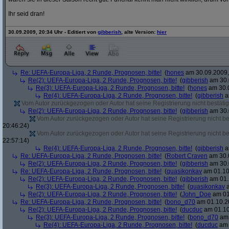
Ihr seid dran!
30.09.2009, 20:34 Uhr - Editiert von
gibberish
, alte Version:
hier
Re: UEFA-Europa-Liga, 2 Runde, Prognosen, bitte!
(
hones
am 30.09.2009,
Re(2): UEFA-Europa-Liga, 2 Runde, Prognosen, bitte!
(
gibberish
am 30.
Re(3): UEFA-Europa-Liga, 2 Runde, Prognosen, bitte!
(
hones
am 30.0
Re(4): UEFA-Europa-Liga, 2 Runde, Prognosen, bitte!
(
gibberish
a
Vom Autor zurückgezogen oder Autor hat seine Registrierung nicht bestätig
Re(2): UEFA-Europa-Liga, 2 Runde, Prognosen, bitte!
(
gibberish
am 30.
Vom Autor zurückgezogen oder Autor hat seine Registrierung nicht bes
20:46:24)
Vom Autor zurückgezogen oder Autor hat seine Registrierung nicht bes
22:57:14)
Re(4): UEFA-Europa-Liga, 2 Runde, Prognosen, bitte!
(
gibberish
a
Re: UEFA-Europa-Liga, 2 Runde, Prognosen, bitte!
(
Robert Craven
am 30.0
Re(2): UEFA-Europa-Liga, 2 Runde, Prognosen, bitte!
(
gibberish
am 30.
Re: UEFA-Europa-Liga, 2 Runde, Prognosen, bitte!
(
quasikonkav
am 01.10
Re(2): UEFA-Europa-Liga, 2 Runde, Prognosen, bitte!
(
gibberish
am 01.
Re(3): UEFA-Europa-Liga, 2 Runde, Prognosen, bitte!
(
quasikonkav
a
Re(2): UEFA-Europa-Liga, 2 Runde, Prognosen, bitte!
(
John_Doe
am 01
Re: UEFA-Europa-Liga, 2 Runde, Prognosen, bitte!
(
bono_d70
am 01.10.20
Re(2): UEFA-Europa-Liga, 2 Runde, Prognosen, bitte!
(
ducduc
am 01.10
Re(3): UEFA-Europa-Liga, 2 Runde, Prognosen, bitte!
(
bono_d70
am 
Re(4): UEFA-Europa-Liga, 2 Runde, Prognosen, bitte!
(
ducduc
am 