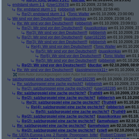
Re(3): KAC gegen VSV...
(
ducduc
am 02.10.2009, 10:23:26)
endstand sturm 1:1
(
User135678
am 01.10.2009, 22:58:34)
Re: endstand sturm 1:1
(
gibberish
am 01.10.2009, 22:59:46)
Re(2): endstand sturm 1:1
(
Tonic Walter
am 01.10.2009, 23:00:06)
Wir sind vor den Deutschen!!!
(
quasikonkav
am 01.10.2009, 23:08:14)
Re: Wir sind vor den Deutschen!!!
(
gibberish
am 01.10.2009, 23:09:01)
Re(2): Wir sind vor den Deutschen!!!
(
quasikonkav
am 01.10.2009, 23
Re(3): Wir sind vor den Deutschen!!!
(
gibberish
am 01.10.2009, 23
Re(2): Wir sind vor den Deutschen!!!
(
user182285
am 01.10.2009, 23
Re(3): Wir sind vor den Deutschen!!!
(
gibberish
am 01.10.2009, 23
Re(4): Wir sind vor den Deutschen!!!
(
Tonic Walter
am 01.10.200
Re(5): Wir sind vor den Deutschen!!!
(
quasikonkav
am 01.10.
Re(6): Wir sind vor den Deutschen!!!
(
Tonic Walter
am 01.1
Re(5): Wir sind vor den Deutschen!!!
(
gibberish
am 01.10.200
Re(2): Wir sind vor den Deutschen!!!
(
ducduc
am 02.10.2009, 08:0
Re: Wir sind vor den Deutschen!!!
(
dasistmeinnick11+
am 01.10.2009, 2
Vom Autor zurückgezogen oder Autor hat seine Registrierung nicht bestä
salzburgspiel eine zache gschicht?
(
user182285
am 01.10.2009, 23:26:27
Re: salzburgspiel eine zache gschicht?
(
gibberish
am 01.10.2009, 23:2
Re(2): salzburgspiel eine zache gschicht?
(
user182285
am 01.10.200
Re: salzburgspiel eine zache gschicht?
(
Truth69
am 01.10.2009, 23:2
Re(2): salzburgspiel eine zache gschicht?
(
gibberish
am 01.10.200
Re(3): salzburgspiel eine zache gschicht?
(
Truth69
am 01.10.200
Re(4): salzburgspiel eine zache gschicht?
(
gibberish
am 01.1
Re(5): salzburgspiel eine zache gschicht?
(
Truth69
am 01.1
Re(2): salzburgspiel eine zache gschicht?
(
quasikonkav
am 01.10.
Re(2): salzburgspiel eine zache gschicht?
(
iamwhoiam
am 02.10.2
Re: salzburgspiel eine zache gschicht?
(
iamwhoiam
am 02.10.2009, 
Re(2): salzburgspiel eine zache gschicht?
(
stiefl
am 02.10.2009, 0
Re: UEFA-Europa-Liga, 2 Runde, Prognosen, bitte!
(
Robert Craven
am 01.1