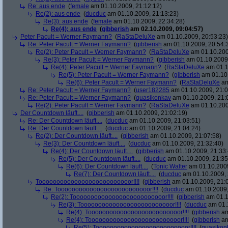
Re: aus ende
(
female
am 01.10.2009, 21:12:12)
Re(2): aus ende
(
ducduc
am 01.10.2009, 21:13:23)
Re(3): aus ende
(
female
am 01.10.2009, 22:34:28)
Re(4): aus ende
(
gibberish
am 02.10.2009, 09:04:57)
Peter Pacult = Werner Faymann?
(
RaStaDeluXe
am 01.10.2009, 20:53:23)
Re: Peter Pacult = Werner Faymann?
(
gibberish
am 01.10.2009, 20:54:
Re(2): Peter Pacult = Werner Faymann?
(
RaStaDeluXe
am 01.10.200
Re(3): Peter Pacult = Werner Faymann?
(
gibberish
am 01.10.2009,
Re(4): Peter Pacult = Werner Faymann?
(
RaStaDeluXe
am 01.1
Re(5): Peter Pacult = Werner Faymann?
(
gibberish
am 01.10.
Re(6): Peter Pacult = Werner Faymann?
(
RaStaDeluXe
am
Re: Peter Pacult = Werner Faymann?
(
user182285
am 01.10.2009, 21:0
Re: Peter Pacult = Werner Faymann?
(
quasikonkav
am 01.10.2009, 21:
Re(2): Peter Pacult = Werner Faymann?
(
RaStaDeluXe
am 01.10.200
Der Countdown läuft....
(
gibberish
am 01.10.2009, 21:02:19)
Re: Der Countdown läuft....
(
ducduc
am 01.10.2009, 21:03:51)
Re: Der Countdown läuft....
(
ducduc
am 01.10.2009, 21:04:24)
Re(2): Der Countdown läuft....
(
gibberish
am 01.10.2009, 21:07:58)
Re(3): Der Countdown läuft....
(
ducduc
am 01.10.2009, 21:32:40)
Re(4): Der Countdown läuft....
(
gibberish
am 01.10.2009, 21:33:
Re(5): Der Countdown läuft....
(
ducduc
am 01.10.2009, 21:35
Re(6): Der Countdown läuft....
(
Tonic Walter
am 01.10.2009
Re(7): Der Countdown läuft....
(
ducduc
am 01.10.2009, 
Toooooooooooooooooooooooooor!!!!
(
gibberish
am 01.10.2009, 21:
Re: Toooooooooooooooooooooooooor!!!!
(
ducduc
am 01.10.2009,
Re(2): Toooooooooooooooooooooooooor!!!!
(
gibberish
am 01.1
Re(3): Toooooooooooooooooooooooooor!!!!
(
ducduc
am 01.1
Re(4): Toooooooooooooooooooooooooor!!!!
(
gibberish
am
Re(4): Toooooooooooooooooooooooooor!!!!
(
gibberish
am
Re(5): Toooooooooooooooooooooooooor!!!!
(
quasikon