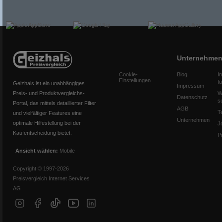
Unternehme
Cookie-
Blog
I
Einstellungen
f
Geizhals ist ein unabhängiges
Impressum
Preis- und Produktvergleichs-
W
Datenschutz
s
Portal, das mittels detaillierter Filter
AGB
T
und vielfältiger Features eine
Unternehmen
optimale Hilfestellung bei der
J
Kaufentscheidung bietet.
P
Ansicht wählen:
Mobile
Copyright © 1997-2026
Preisvergleich Internet Services
AG