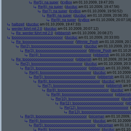
Re(5): na super
(
IcyBox
am 01.10.2009, 19:47:20)
Re(6): na super
(
ducduc
am 01.10.2009, 19:47:56)
Re(7): na super
(
IcyBox
am 01.10.2009, 19:50:52)
Re(8): na super
(
ducduc
am 01.10.2009, 20:06:35)
Re(9): na super
(
IcyBox
am 01.10.2009, 20:07:18
halbzeit
(
ducduc
am 01.10.2009, 19:47:33)
werder führt mit 2:0
(
ducduc
am 01.10.2009, 20:07:12)
Re: werder führt mit 2:0
(
gibberish
am 01.10.2009, 20:08:27)
toooooooooooooooooooooooor
(
ducduc
am 01.10.2009, 20:33:00)
Re: toooooooooooooooooooooooor
(
Winnie_Pooh
am 01.10.2009, 20:
Re(2): toooooooooooooooooooooooor
(
ducduc
am 01.10.2009, 20:3
Re(3): toooooooooooooooooooooooor
(
Winnie_Pooh
am 01.10.20
Re(4): toooooooooooooooooooooooor
(
gibberish
am 01.10.200
Re: toooooooooooooooooooooooor
(
gibberish
am 01.10.2009, 20:34:2
Re(2): toooooooooooooooooooooooor
(
ducduc
am 01.10.2009, 20:3
Re(3): toooooooooooooooooooooooor
(
gibberish
am 01.10.2009, 
Re(4): toooooooooooooooooooooooor
(
ducduc
am 01.10.2009,
Re(5): toooooooooooooooooooooooor
(
gibberish
am 01.10.2
Re(6): toooooooooooooooooooooooor
(
ducduc
am 01.10.
Re(7): toooooooooooooooooooooooor
(
gibberish
am 01
Re(8): toooooooooooooooooooooooor
(
ducduc
am 0
Re(9): toooooooooooooooooooooooor
(
gibberish
Re(10): toooooooooooooooooooooooor
(
ducd
Re(11): toooooooooooooooooooooooor
(
gi
Re(12): toooooooooooooooooooooooor
Re(13): toooooooooooooooooooooooo
Re(3): toooooooooooooooooooooooor
(
piiceman
am 01.10.2009, 
Re(4): toooooooooooooooooooooooor
(
ducduc
am 01.10.2009,
Re(5): toooooooooooooooooooooooor
(
piiceman
am 01.10.2
Re(6): toooooooooooooooooooooooor
(
ducduc
am 01.10.