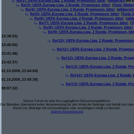
Re(2): UEFA-Europa-Liga, 2 Runde, Prognosen, bitte!
(
gibberish
am 01
Re(3): UEFA-Europa-Liga, 2 Runde, Prognosen, bitte!
(
Tonic Walte
Re(4): UEFA-Europa-Liga, 2 Runde, Prognosen, bitte!
(
gibberish
Re(5): UEFA-Europa-Liga, 2 Runde, Prognosen, bitte!
(
Tonic 
Re(6): UEFA-Europa-Liga, 2 Runde, Prognosen, bitte!
(
gibb
Re(7): UEFA-Europa-Liga, 2 Runde, Prognosen, bitte!
(
T
Re(8): UEFA-Europa-Liga, 2 Runde, Prognosen, bitte!
Re(9): UEFA-Europa-Liga, 2 Runde, Prognosen, bitt
23:38:55)
Re(10): UEFA-Europa-Liga, 2 Runde, Prognosen, 
23:40:00)
Re(11): UEFA-Europa-Liga, 2 Runde, Prognose
23:41:48)
Re(12): UEFA-Europa-Liga, 2 Runde, Progno
23:42:37)
Re(13): UEFA-Europa-Liga, 2 Runde, Pro
01.10.2009, 23:44:04)
Re(14): UEFA-Europa-Liga, 2 Runde, P
01.10.2009, 23:45:39)
Re(13): UEFA-Europa-Liga, 2 Runde, Pro
08:07:32)
Dieses Forum ist eine frei zugängliche Diskussionsplattform.
Der Betreiber übernimmt keine Verantwortung für den Inhalt der Beiträge und behält sich das
Recht vor, Beiträge mit rechtswidrigem oder anstößigem Inhalt zu löschen.
Datenschutzerklärung