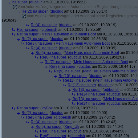
na super
(
ducduc
am 01.10.2009, 19:35:21)
Vom Autor zurückgezogen oder Autor hat seine Registrierung nicht bestä
Re(2): na super
(
ducduc
am 01.10.2009, 19:36:14)
Vom Autor zurückgezogen oder Autor hat seine Registrierung nicht 
19:36:43)
Re(4): na super
(
ducduc
am 01.10.2009, 19:39:19)
Re: na super
(
gibberish
am 01.10.2009, 19:35:59)
Re: na super
(
Mein Haus-mein Auto-mein Boot
am 01.10.2009, 19:36:11
Re(2): na super
(
ducduc
am 01.10.2009, 19:36:38)
Re(3): na super
(
Mein Haus-mein Auto-mein Boot
am 01.10.2009, 
Re(4): na super
(
ducduc
am 01.10.2009, 19:39:39)
Re(5): na super
(
Mein Haus-mein Auto-mein Boot
am 01.10.2
Re(6): na super
(
ducduc
am 01.10.2009, 19:42:01)
Re(7): na super
(
Mein Haus-mein Auto-mein Boot
am 01
Re(8): na super
(
ducduc
am 01.10.2009, 19:44:15)
Re(9): na super
(
Mein Haus-mein Auto-mein Boot
Re(10): na super
(
ducduc
am 01.10.2009, 19:4
Re(11): na super
(
Mein Haus-mein Auto-mei
Re(12): na super
(
ducduc
am 01.10.2009,
Re(13): na super
(
gibberish
am 01.10.2
Re(14): na super
(
ducduc
am 01.10.
Re(13): na super
(
Mein Haus-mein Aut
Re(14): na super
(
ducduc
am 01.10.
Re: na super
(
IcyBox
am 01.10.2009, 19:37:32)
Re(2): na super
(
ducduc
am 01.10.2009, 19:40:00)
Re(3): na super
(
gibberish
am 01.10.2009, 19:40:42)
Re(4): na super
(
ducduc
am 01.10.2009, 19:42:43)
Re(5): na super
(
King_Uli
am 01.10.2009, 19:44:04)
Re(6): na super
(
ducduc
am 01.10.2009, 19:44:58)
Re(6): na super
(
gibberish
am 01.10.2009, 19:45:29)