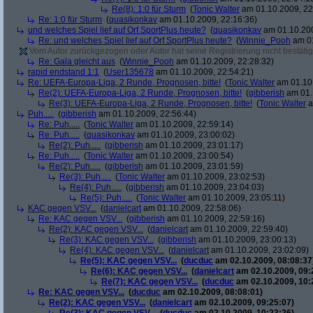
Re(8): 1:0 für Sturm
(
Tonic Walter
am 01.10.2009, 22
Re: 1:0 für Sturm
(
quasikonkav
am 01.10.2009, 22:16:36)
und welches Spiel lief auf Orf SportPlus heute?
(
quasikonkav
am 01.10.200
Re: und welches Spiel lief auf Orf SportPlus heute?
(
Winnie_Pooh
am 01
Vom Autor zurückgezogen oder Autor hat seine Registrierung nicht bestätig
Re: Gala gleicht aus
(
Winnie_Pooh
am 01.10.2009, 22:28:32)
rapid endstand 1:1
(
User135678
am 01.10.2009, 22:54:21)
Re: UEFA-Europa-Liga, 2 Runde, Prognosen, bitte!
(
Tonic Walter
am 01.10.
Re(2): UEFA-Europa-Liga, 2 Runde, Prognosen, bitte!
(
gibberish
am 01.
Re(3): UEFA-Europa-Liga, 2 Runde, Prognosen, bitte!
(
Tonic Walter
a
Puh.....
(
gibberish
am 01.10.2009, 22:56:44)
Re: Puh.....
(
Tonic Walter
am 01.10.2009, 22:59:14)
Re: Puh.....
(
quasikonkav
am 01.10.2009, 23:00:02)
Re(2): Puh.....
(
gibberish
am 01.10.2009, 23:01:17)
Re: Puh.....
(
Tonic Walter
am 01.10.2009, 23:00:54)
Re(2): Puh.....
(
gibberish
am 01.10.2009, 23:01:59)
Re(3): Puh.....
(
Tonic Walter
am 01.10.2009, 23:02:53)
Re(4): Puh.....
(
gibberish
am 01.10.2009, 23:04:03)
Re(5): Puh.....
(
Tonic Walter
am 01.10.2009, 23:05:11)
KAC gegen VSV...
(
danielcart
am 01.10.2009, 22:58:06)
Re: KAC gegen VSV...
(
gibberish
am 01.10.2009, 22:59:16)
Re(2): KAC gegen VSV...
(
danielcart
am 01.10.2009, 22:59:40)
Re(3): KAC gegen VSV...
(
gibberish
am 01.10.2009, 23:00:13)
Re(4): KAC gegen VSV...
(
danielcart
am 01.10.2009, 23:02:09)
Re(5): KAC gegen VSV...
(
ducduc
am 02.10.2009, 08:08:37
Re(6): KAC gegen VSV...
(
danielcart
am 02.10.2009, 09:
Re(7): KAC gegen VSV...
(
ducduc
am 02.10.2009, 10:
Re: KAC gegen VSV...
(
ducduc
am 02.10.2009, 08:08:01)
Re(2): KAC gegen VSV...
(
danielcart
am 02.10.2009, 09:25:07)