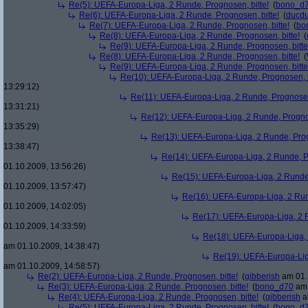
Re(5): UEFA-Europa-Liga, 2 Runde, Prognosen, bitte!
(
bono_d
Re(6): UEFA-Europa-Liga, 2 Runde, Prognosen, bitte!
(
ducd
Re(7): UEFA-Europa-Liga, 2 Runde, Prognosen, bitte!
(
bo
Re(8): UEFA-Europa-Liga, 2 Runde, Prognosen, bitte!
(
Re(9): UEFA-Europa-Liga, 2 Runde, Prognosen, bitte
Re(8): UEFA-Europa-Liga, 2 Runde, Prognosen, bitte!
(
Re(9): UEFA-Europa-Liga, 2 Runde, Prognosen, bitte
Re(10): UEFA-Europa-Liga, 2 Runde, Prognosen, b
13:29:12)
Re(11): UEFA-Europa-Liga, 2 Runde, Prognosen,
13:31:21)
Re(12): UEFA-Europa-Liga, 2 Runde, Prognos
13:35:29)
Re(13): UEFA-Europa-Liga, 2 Runde, Prog
13:38:47)
Re(14): UEFA-Europa-Liga, 2 Runde, Pr
01.10.2009, 13:56:26)
Re(15): UEFA-Europa-Liga, 2 Runde,
01.10.2009, 13:57:47)
Re(16): UEFA-Europa-Liga, 2 Run
01.10.2009, 14:02:05)
Re(17): UEFA-Europa-Liga, 2 R
01.10.2009, 14:33:59)
Re(18): UEFA-Europa-Liga, 
am 01.10.2009, 14:38:47)
Re(19): UEFA-Europa-Liga
am 01.10.2009, 14:58:57)
Re(2): UEFA-Europa-Liga, 2 Runde, Prognosen, bitte!
(
gibberish
am 01.
Re(3): UEFA-Europa-Liga, 2 Runde, Prognosen, bitte!
(
bono_d70
am 
Re(4): UEFA-Europa-Liga, 2 Runde, Prognosen, bitte!
(
gibberish
a
Re(5): UEFA-Europa-Liga, 2 Runde, Prognosen, bitte!
(
bono_d