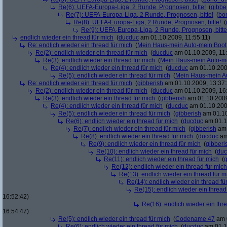
Re(6): UEFA-Europa-Liga, 2 Runde, Prognosen, bitte!
(
gibbe
Re(7): UEFA-Europa-Liga, 2 Runde, Prognosen, bitte!
(
bo
Re(8): UEFA-Europa-Liga, 2 Runde, Prognosen, bitte!
(
Re(9): UEFA-Europa-Liga, 2 Runde, Prognosen, bitte
endlich wieder ein thread für mich
(
ducduc
am 01.10.2009, 11:55:11)
Re: endlich wieder ein thread für mich
(
Mein Haus-mein Auto-mein Boot
Re(2): endlich wieder ein thread für mich
(
ducduc
am 01.10.2009, 11:
Re(3): endlich wieder ein thread für mich
(
Mein Haus-mein Auto-m
Re(4): endlich wieder ein thread für mich
(
ducduc
am 01.10.200
Re(5): endlich wieder ein thread für mich
(
Mein Haus-mein A
Re: endlich wieder ein thread für mich
(
gibberish
am 01.10.2009, 13:37:
Re(2): endlich wieder ein thread für mich
(
ducduc
am 01.10.2009, 16
Re(3): endlich wieder ein thread für mich
(
gibberish
am 01.10.2009
Re(4): endlich wieder ein thread für mich
(
ducduc
am 01.10.200
Re(5): endlich wieder ein thread für mich
(
gibberish
am 01.10
Re(6): endlich wieder ein thread für mich
(
ducduc
am 01.1
Re(7): endlich wieder ein thread für mich
(
gibberish
am 
Re(8): endlich wieder ein thread für mich
(
ducduc
am
Re(9): endlich wieder ein thread für mich
(
gibberi
Re(10): endlich wieder ein thread für mich
(
duc
Re(11): endlich wieder ein thread für mich
(
g
Re(12): endlich wieder ein thread für mich
Re(13): endlich wieder ein thread für m
Re(14): endlich wieder ein thread fü
Re(15): endlich wieder ein thread
16:52:42)
Re(16): endlich wieder ein thr
16:54:47)
Re(5): endlich wieder ein thread für mich
(
Codename 47
am 0
Re(6): endlich wieder ein thread für mich
(
ducduc
am 01.1