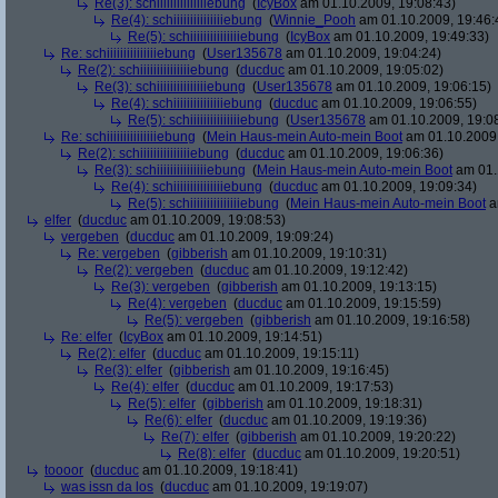
Re(3): schiiiiiiiiiiiiiiiebung
(
IcyBox
am 01.10.2009, 19:08:43)
Re(4): schiiiiiiiiiiiiiiiebung
(
Winnie_Pooh
am 01.10.2009, 19:46:
Re(5): schiiiiiiiiiiiiiiiebung
(
IcyBox
am 01.10.2009, 19:49:33)
Re: schiiiiiiiiiiiiiiiebung
(
User135678
am 01.10.2009, 19:04:24)
Re(2): schiiiiiiiiiiiiiiiebung
(
ducduc
am 01.10.2009, 19:05:02)
Re(3): schiiiiiiiiiiiiiiiebung
(
User135678
am 01.10.2009, 19:06:15)
Re(4): schiiiiiiiiiiiiiiiebung
(
ducduc
am 01.10.2009, 19:06:55)
Re(5): schiiiiiiiiiiiiiiiebung
(
User135678
am 01.10.2009, 19:0
Re: schiiiiiiiiiiiiiiiebung
(
Mein Haus-mein Auto-mein Boot
am 01.10.2009,
Re(2): schiiiiiiiiiiiiiiiebung
(
ducduc
am 01.10.2009, 19:06:36)
Re(3): schiiiiiiiiiiiiiiiebung
(
Mein Haus-mein Auto-mein Boot
am 01.
Re(4): schiiiiiiiiiiiiiiiebung
(
ducduc
am 01.10.2009, 19:09:34)
Re(5): schiiiiiiiiiiiiiiiebung
(
Mein Haus-mein Auto-mein Boot
a
elfer
(
ducduc
am 01.10.2009, 19:08:53)
vergeben
(
ducduc
am 01.10.2009, 19:09:24)
Re: vergeben
(
gibberish
am 01.10.2009, 19:10:31)
Re(2): vergeben
(
ducduc
am 01.10.2009, 19:12:42)
Re(3): vergeben
(
gibberish
am 01.10.2009, 19:13:15)
Re(4): vergeben
(
ducduc
am 01.10.2009, 19:15:59)
Re(5): vergeben
(
gibberish
am 01.10.2009, 19:16:58)
Re: elfer
(
IcyBox
am 01.10.2009, 19:14:51)
Re(2): elfer
(
ducduc
am 01.10.2009, 19:15:11)
Re(3): elfer
(
gibberish
am 01.10.2009, 19:16:45)
Re(4): elfer
(
ducduc
am 01.10.2009, 19:17:53)
Re(5): elfer
(
gibberish
am 01.10.2009, 19:18:31)
Re(6): elfer
(
ducduc
am 01.10.2009, 19:19:36)
Re(7): elfer
(
gibberish
am 01.10.2009, 19:20:22)
Re(8): elfer
(
ducduc
am 01.10.2009, 19:20:51)
toooor
(
ducduc
am 01.10.2009, 19:18:41)
was issn da los
(
ducduc
am 01.10.2009, 19:19:07)