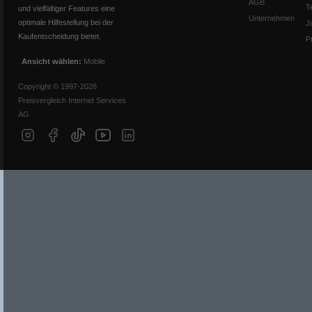
AGB
T
und vielfältiger Features eine
Unternehmen
optimale Hilfestellung bei der
J
Kaufentscheidung bietet.
P
Ansicht wählen:
Mobile
Copyright © 1997-2026
Preisvergleich Internet Services
AG