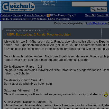
Impressum
|
Werbung
Geizhals
»
Forum
»
Sport & Freizeit
»
UEFA-Europa-Liga, 2
Top-100
|
Fresh-100
Runde, Prognosen, bitte! (440 Beiträge, 12969 Mal gelesen)
Du bist nicht angemeldet. [
Login/Registrieren
]
^
Forum
Sport & Freizeit
#
5686101
UEFA-Europa-Liga, 2 Runde, Prognosen, bitte!
Ich weiß, ich weiß - früher als in der 1. Runde, aber einerseits sollen die Exper
haben, ihre Expertisen abzuschließen (gell, ducduc?) und andererseits hat die
gezeigt, dass ich Recht hab: In ihrem tiefsten Inneren sind die GHFler alle Fußb
Gut - ich machmal den Anfang. Nach den Ergebnissen der ersten Runde gibts ja
Tippen zwar nicht einfacher machen aber auf jeden Fall lustiger:
Celtic Glasgow - Rapid 1:2
ich glaub dran, dass die GrünWeißen "The Paradise" als Sieger verlassen. D
haben, die Schotten
Galatasaray - Sturm Graz 4:0
Sorry, aber da wird nix zu holen sein
Salzburg - Villarreal 1:0
Ohne Kommentar, weiß auch ned so genau, warum ich das tipp, ist aber so!
Austria Wien - Nacional Funchal 1:0
Ich hab hier auch keine Idee, nämlich keine Idee, wer das Tor schießen soll, abe
waren sie in dieser Saison recht gut. Funchal kennt man nicht wirklich, drum vors