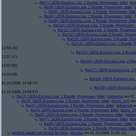
Re(7): UEFA-Europa-Liga, 2 Runde, Prognosen, bitte!
(
bo
Re(8): UEFA-Europa-Liga, 2 Runde, Prognosen, bitte!
(
Re(9): UEFA-Europa-Liga, 2 Runde, Prognosen, bitte
Re(8): UEFA-Europa-Liga, 2 Runde, Prognosen, bitte!
(
Re(9): UEFA-Europa-Liga, 2 Runde, Prognosen, bitte
Re(10): UEFA-Europa-Liga, 2 Runde, Prognosen, b
Re(11): UEFA-Europa-Liga, 2 Runde, Prognosen,
Re(12): UEFA-Europa-Liga, 2 Runde, Prognos
Re(13): UEFA-Europa-Liga, 2 Runde, Prog
Re(14): UEFA-Europa-Liga, 2 Runde, Pr
13:56:26)
Re(15): UEFA-Europa-Liga, 2 Runde,
13:57:47)
Re(16): UEFA-Europa-Liga, 2 Run
14:02:05)
Re(17): UEFA-Europa-Liga, 2 R
14:33:59)
Re(18): UEFA-Europa-Liga, 
01.10.2009, 14:38:47)
Re(19): UEFA-Europa-Liga
01.10.2009, 14:58:57)
Re(2): UEFA-Europa-Liga, 2 Runde, Prognosen, bitte!
(
gibberish
am 01.
Re(3): UEFA-Europa-Liga, 2 Runde, Prognosen, bitte!
(
bono_d70
am 
Re(4): UEFA-Europa-Liga, 2 Runde, Prognosen, bitte!
(
gibberish
a
Re(5): UEFA-Europa-Liga, 2 Runde, Prognosen, bitte!
(
bono_d
Re(6): UEFA-Europa-Liga, 2 Runde, Prognosen, bitte!
(
gibbe
Re(7): UEFA-Europa-Liga, 2 Runde, Prognosen, bitte!
(
bo
Re(8): UEFA-Europa-Liga, 2 Runde, Prognosen, bitte!
(
Re(9): UEFA-Europa-Liga, 2 Runde, Prognosen, bitte
endlich wieder ein thread für mich
(
ducduc
am 01.10.2009, 11:55:11)