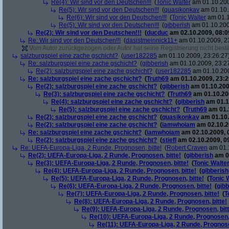
Re(4): Wir sind vor den Deutschen!!!
(
Tonic Walter
am 01.10.200
Re(5): Wir sind vor den Deutschen!!!
(
quasikonkav
am 01.10.
Re(6): Wir sind vor den Deutschen!!!
(
Tonic Walter
am 01.1
Re(5): Wir sind vor den Deutschen!!!
(
gibberish
am 01.10.200
Re(2): Wir sind vor den Deutschen!!!
(
ducduc
am 02.10.2009, 08:0
Re: Wir sind vor den Deutschen!!!
(
dasistmeinnick11+
am 01.10.2009, 2
Vom Autor zurückgezogen oder Autor hat seine Registrierung nicht bestä
salzburgspiel eine zache gschicht?
(
user182285
am 01.10.2009, 23:26:27
Re: salzburgspiel eine zache gschicht?
(
gibberish
am 01.10.2009, 23:2
Re(2): salzburgspiel eine zache gschicht?
(
user182285
am 01.10.200
Re: salzburgspiel eine zache gschicht?
(
Truth69
am 01.10.2009, 23:2
Re(2): salzburgspiel eine zache gschicht?
(
gibberish
am 01.10.200
Re(3): salzburgspiel eine zache gschicht?
(
Truth69
am 01.10.200
Re(4): salzburgspiel eine zache gschicht?
(
gibberish
am 01.1
Re(5): salzburgspiel eine zache gschicht?
(
Truth69
am 01.1
Re(2): salzburgspiel eine zache gschicht?
(
quasikonkav
am 01.10.
Re(2): salzburgspiel eine zache gschicht?
(
iamwhoiam
am 02.10.2
Re: salzburgspiel eine zache gschicht?
(
iamwhoiam
am 02.10.2009, 
Re(2): salzburgspiel eine zache gschicht?
(
stiefl
am 02.10.2009, 0
Re: UEFA-Europa-Liga, 2 Runde, Prognosen, bitte!
(
Robert Craven
am 01.1
Re(2): UEFA-Europa-Liga, 2 Runde, Prognosen, bitte!
(
gibberish
am 01
Re(3): UEFA-Europa-Liga, 2 Runde, Prognosen, bitte!
(
Tonic Walte
Re(4): UEFA-Europa-Liga, 2 Runde, Prognosen, bitte!
(
gibberish
Re(5): UEFA-Europa-Liga, 2 Runde, Prognosen, bitte!
(
Tonic 
Re(6): UEFA-Europa-Liga, 2 Runde, Prognosen, bitte!
(
gibb
Re(7): UEFA-Europa-Liga, 2 Runde, Prognosen, bitte!
(
T
Re(8): UEFA-Europa-Liga, 2 Runde, Prognosen, bitte!
Re(9): UEFA-Europa-Liga, 2 Runde, Prognosen, bitt
Re(10): UEFA-Europa-Liga, 2 Runde, Prognosen, 
Re(11): UEFA-Europa-Liga, 2 Runde, Prognose