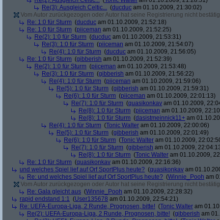
Re(2): Ausgleich Celtic...
(
Tonic Walter
am 01.10.2009, 21:28:51)
Re(3): Ausgleich Celtic...
(
ducduc
am 01.10.2009, 21:30:02)
Vom Autor zurückgezogen oder Autor hat seine Registrierung nicht bestätig
Re: 1:0 für Sturm
(
ducduc
am 01.10.2009, 21:52:18)
Re: 1:0 für Sturm
(
piiceman
am 01.10.2009, 21:52:25)
Re(2): 1:0 für Sturm
(
ducduc
am 01.10.2009, 21:53:31)
Re(3): 1:0 für Sturm
(
piiceman
am 01.10.2009, 21:54:07)
Re(4): 1:0 für Sturm
(
ducduc
am 01.10.2009, 21:56:05)
Re: 1:0 für Sturm
(
gibberish
am 01.10.2009, 21:52:39)
Re(2): 1:0 für Sturm
(
piiceman
am 01.10.2009, 21:53:48)
Re(3): 1:0 für Sturm
(
gibberish
am 01.10.2009, 21:56:22)
Re(4): 1:0 für Sturm
(
piiceman
am 01.10.2009, 21:59:06)
Re(5): 1:0 für Sturm
(
gibberish
am 01.10.2009, 21:59:31)
Re(6): 1:0 für Sturm
(
piiceman
am 01.10.2009, 22:01:13)
Re(7): 1:0 für Sturm
(
quasikonkav
am 01.10.2009, 22:0
Re(8): 1:0 für Sturm
(
piiceman
am 01.10.2009, 22:10
Re(8): 1:0 für Sturm
(
dasistmeinnick11+
am 01.10.20
Re(4): 1:0 für Sturm
(
Tonic Walter
am 01.10.2009, 22:00:06)
Re(5): 1:0 für Sturm
(
gibberish
am 01.10.2009, 22:01:49)
Re(6): 1:0 für Sturm
(
Tonic Walter
am 01.10.2009, 22:02:5
Re(7): 1:0 für Sturm
(
gibberish
am 01.10.2009, 22:04:1
Re(8): 1:0 für Sturm
(
Tonic Walter
am 01.10.2009, 22
Re: 1:0 für Sturm
(
quasikonkav
am 01.10.2009, 22:16:36)
und welches Spiel lief auf Orf SportPlus heute?
(
quasikonkav
am 01.10.200
Re: und welches Spiel lief auf Orf SportPlus heute?
(
Winnie_Pooh
am 01
Vom Autor zurückgezogen oder Autor hat seine Registrierung nicht bestätig
Re: Gala gleicht aus
(
Winnie_Pooh
am 01.10.2009, 22:28:32)
rapid endstand 1:1
(
User135678
am 01.10.2009, 22:54:21)
Re: UEFA-Europa-Liga, 2 Runde, Prognosen, bitte!
(
Tonic Walter
am 01.10.
Re(2): UEFA-Europa-Liga, 2 Runde, Prognosen, bitte!
(
gibberish
am 01.