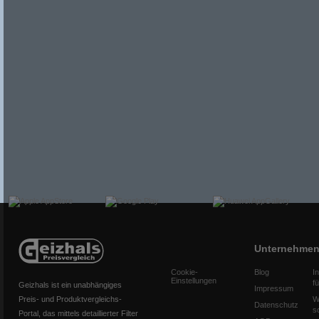
Unternehme
Cookie-
Blog
I
Einstellungen
f
Geizhals ist ein unabhängiges
Impressum
Preis- und Produktvergleichs-
W
Datenschutz
s
Portal, das mittels detaillierter Filter