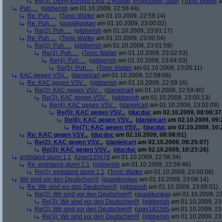
Re(3): UEFA-Europa-Liga, 2 Runde, Prognosen, bitte!
(
Tonic Walter
a
Puh.....
(
gibberish
am 01.10.2009, 22:56:44)
Re: Puh.....
(
Tonic Walter
am 01.10.2009, 22:59:14)
Re: Puh.....
(
quasikonkav
am 01.10.2009, 23:00:02)
Re(2): Puh.....
(
gibberish
am 01.10.2009, 23:01:17)
Re: Puh.....
(
Tonic Walter
am 01.10.2009, 23:00:54)
Re(2): Puh.....
(
gibberish
am 01.10.2009, 23:01:59)
Re(3): Puh.....
(
Tonic Walter
am 01.10.2009, 23:02:53)
Re(4): Puh.....
(
gibberish
am 01.10.2009, 23:04:03)
Re(5): Puh.....
(
Tonic Walter
am 01.10.2009, 23:05:11)
KAC gegen VSV...
(
danielcart
am 01.10.2009, 22:58:06)
Re: KAC gegen VSV...
(
gibberish
am 01.10.2009, 22:59:16)
Re(2): KAC gegen VSV...
(
danielcart
am 01.10.2009, 22:59:40)
Re(3): KAC gegen VSV...
(
gibberish
am 01.10.2009, 23:00:13)
Re(4): KAC gegen VSV...
(
danielcart
am 01.10.2009, 23:02:09)
Re(5): KAC gegen VSV...
(
ducduc
am 02.10.2009, 08:08:37
Re(6): KAC gegen VSV...
(
danielcart
am 02.10.2009, 09:
Re(7): KAC gegen VSV...
(
ducduc
am 02.10.2009, 10:
Re: KAC gegen VSV...
(
ducduc
am 02.10.2009, 08:08:01)
Re(2): KAC gegen VSV...
(
danielcart
am 02.10.2009, 09:25:07)
Re(3): KAC gegen VSV...
(
ducduc
am 02.10.2009, 10:23:26)
endstand sturm 1:1
(
User135678
am 01.10.2009, 22:58:34)
Re: endstand sturm 1:1
(
gibberish
am 01.10.2009, 22:59:46)
Re(2): endstand sturm 1:1
(
Tonic Walter
am 01.10.2009, 23:00:06)
Wir sind vor den Deutschen!!!
(
quasikonkav
am 01.10.2009, 23:08:14)
Re: Wir sind vor den Deutschen!!!
(
gibberish
am 01.10.2009, 23:09:01)
Re(2): Wir sind vor den Deutschen!!!
(
quasikonkav
am 01.10.2009, 23
Re(3): Wir sind vor den Deutschen!!!
(
gibberish
am 01.10.2009, 23
Re(2): Wir sind vor den Deutschen!!!
(
user182285
am 01.10.2009, 23
Re(3): Wir sind vor den Deutschen!!!
(
gibberish
am 01.10.2009, 23