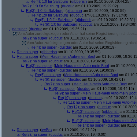
Re(4): 1:0 für Salzburg
(
gibberish
am 01.10.2009, 20:44:25)
Re(2): 1:0 für Salzburg
(
ducduc
am 01.10.2009, 19:29:02)
Re(3): 1:0 für Salzburg
(
piiceman
am 01.10.2009, 19:30:59)
Re(4): 1:0 für Salzburg
(
ducduc
am 01.10.2009, 19:31:40)
Re(5): 1:0 für Salzburg
(
gibberish
am 01.10.2009, 19:32:31)
Re(6): 1:0 für Salzburg
(
ducduc
am 01.10.2009, 19:34:08)
na super
(
ducduc
am 01.10.2009, 19:35:21)
Vom Autor zurückgezogen oder Autor hat seine Registrierung nicht bestä
Re(2): na super
(
ducduc
am 01.10.2009, 19:36:14)
Vom Autor zurückgezogen oder Autor hat seine Registrierung nicht 
Re(4): na super
(
ducduc
am 01.10.2009, 19:39:19)
Re: na super
(
gibberish
am 01.10.2009, 19:35:59)
Re: na super
(
Mein Haus-mein Auto-mein Boot
am 01.10.2009, 19:36:11
Re(2): na super
(
ducduc
am 01.10.2009, 19:36:38)
Re(3): na super
(
Mein Haus-mein Auto-mein Boot
am 01.10.2009, 
Re(4): na super
(
ducduc
am 01.10.2009, 19:39:39)
Re(5): na super
(
Mein Haus-mein Auto-mein Boot
am 01.10.2
Re(6): na super
(
ducduc
am 01.10.2009, 19:42:01)
Re(7): na super
(
Mein Haus-mein Auto-mein Boot
am 01
Re(8): na super
(
ducduc
am 01.10.2009, 19:44:15)
Re(9): na super
(
Mein Haus-mein Auto-mein Boot
Re(10): na super
(
ducduc
am 01.10.2009, 19:4
Re(11): na super
(
Mein Haus-mein Auto-mei
Re(12): na super
(
ducduc
am 01.10.2009,
Re(13): na super
(
gibberish
am 01.10.2
Re(14): na super
(
ducduc
am 01.10.
Re(13): na super
(
Mein Haus-mein Aut
Re(14): na super
(
ducduc
am 01.10.
Re: na super
(
IcyBox
am 01.10.2009, 19:37:32)
Re(2): na super
(
ducduc
am 01.10.2009, 19:40:00)