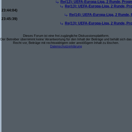
Re(12): UEFA-Europa-Liga, 2 Runde, Progno
Re(13): UEFA-Europa-Liga, 2 Runde, Pro
23:44:04)
Re(14): UEFA-Europa-Liga, 2 Runde, P
23:45:39)
Re(13): UEFA-Europa-Liga, 2 Runde, Pro
Dieses Forum ist eine frei zugängliche Diskussionsplattform.
Der Betreiber übernimmt keine Verantwortung für den Inhalt der Beiträge und behält sich das
Recht vor, Beiträge mit rechtswidrigem oder anstößigem Inhalt zu löschen.
Datenschutzerklärung