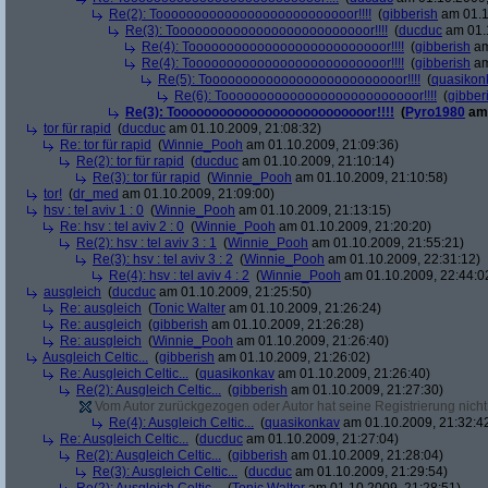
Re(2): Toooooooooooooooooooooooooor!!!!
(
gibberish
am 01.1
Re(3): Toooooooooooooooooooooooooor!!!!
(
ducduc
am 01.1
Re(4): Toooooooooooooooooooooooooor!!!!
(
gibberish
am
Re(4): Toooooooooooooooooooooooooor!!!!
(
gibberish
am
Re(5): Toooooooooooooooooooooooooor!!!!
(
quasikon
Re(6): Toooooooooooooooooooooooooor!!!!
(
gibber
Re(3): Toooooooooooooooooooooooooor!!!!
(
Pyro1980
am 
tor für rapid
(
ducduc
am 01.10.2009, 21:08:32)
Re: tor für rapid
(
Winnie_Pooh
am 01.10.2009, 21:09:36)
Re(2): tor für rapid
(
ducduc
am 01.10.2009, 21:10:14)
Re(3): tor für rapid
(
Winnie_Pooh
am 01.10.2009, 21:10:58)
tor!
(
dr_med
am 01.10.2009, 21:09:00)
hsv : tel aviv 1 : 0
(
Winnie_Pooh
am 01.10.2009, 21:13:15)
Re: hsv : tel aviv 2 : 0
(
Winnie_Pooh
am 01.10.2009, 21:20:20)
Re(2): hsv : tel aviv 3 : 1
(
Winnie_Pooh
am 01.10.2009, 21:55:21)
Re(3): hsv : tel aviv 3 : 2
(
Winnie_Pooh
am 01.10.2009, 22:31:12)
Re(4): hsv : tel aviv 4 : 2
(
Winnie_Pooh
am 01.10.2009, 22:44:0
ausgleich
(
ducduc
am 01.10.2009, 21:25:50)
Re: ausgleich
(
Tonic Walter
am 01.10.2009, 21:26:24)
Re: ausgleich
(
gibberish
am 01.10.2009, 21:26:28)
Re: ausgleich
(
Winnie_Pooh
am 01.10.2009, 21:26:40)
Ausgleich Celtic...
(
gibberish
am 01.10.2009, 21:26:02)
Re: Ausgleich Celtic...
(
quasikonkav
am 01.10.2009, 21:26:40)
Re(2): Ausgleich Celtic...
(
gibberish
am 01.10.2009, 21:27:30)
Vom Autor zurückgezogen oder Autor hat seine Registrierung nicht 
Re(4): Ausgleich Celtic...
(
quasikonkav
am 01.10.2009, 21:32:4
Re: Ausgleich Celtic...
(
ducduc
am 01.10.2009, 21:27:04)
Re(2): Ausgleich Celtic...
(
gibberish
am 01.10.2009, 21:28:04)
Re(3): Ausgleich Celtic...
(
ducduc
am 01.10.2009, 21:29:54)