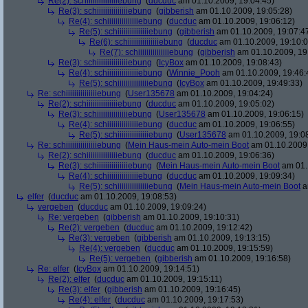
Re(2): schiiiiiiiiiiiiiiiebung
(
ducduc
am 01.10.2009, 19:04:45)
Re(3): schiiiiiiiiiiiiiiiebung
(
gibberish
am 01.10.2009, 19:05:28)
Re(4): schiiiiiiiiiiiiiiiebung
(
ducduc
am 01.10.2009, 19:06:12)
Re(5): schiiiiiiiiiiiiiiiebung
(
gibberish
am 01.10.2009, 19:07:4
Re(6): schiiiiiiiiiiiiiiiebung
(
ducduc
am 01.10.2009, 19:10:0
Re(7): schiiiiiiiiiiiiiiiebung
(
gibberish
am 01.10.2009, 19
Re(3): schiiiiiiiiiiiiiiiebung
(
IcyBox
am 01.10.2009, 19:08:43)
Re(4): schiiiiiiiiiiiiiiiebung
(
Winnie_Pooh
am 01.10.2009, 19:46:
Re(5): schiiiiiiiiiiiiiiiebung
(
IcyBox
am 01.10.2009, 19:49:33)
Re: schiiiiiiiiiiiiiiiebung
(
User135678
am 01.10.2009, 19:04:24)
Re(2): schiiiiiiiiiiiiiiiebung
(
ducduc
am 01.10.2009, 19:05:02)
Re(3): schiiiiiiiiiiiiiiiebung
(
User135678
am 01.10.2009, 19:06:15)
Re(4): schiiiiiiiiiiiiiiiebung
(
ducduc
am 01.10.2009, 19:06:55)
Re(5): schiiiiiiiiiiiiiiiebung
(
User135678
am 01.10.2009, 19:0
Re: schiiiiiiiiiiiiiiiebung
(
Mein Haus-mein Auto-mein Boot
am 01.10.2009,
Re(2): schiiiiiiiiiiiiiiiebung
(
ducduc
am 01.10.2009, 19:06:36)
Re(3): schiiiiiiiiiiiiiiiebung
(
Mein Haus-mein Auto-mein Boot
am 01.
Re(4): schiiiiiiiiiiiiiiiebung
(
ducduc
am 01.10.2009, 19:09:34)
Re(5): schiiiiiiiiiiiiiiiebung
(
Mein Haus-mein Auto-mein Boot
a
elfer
(
ducduc
am 01.10.2009, 19:08:53)
vergeben
(
ducduc
am 01.10.2009, 19:09:24)
Re: vergeben
(
gibberish
am 01.10.2009, 19:10:31)
Re(2): vergeben
(
ducduc
am 01.10.2009, 19:12:42)
Re(3): vergeben
(
gibberish
am 01.10.2009, 19:13:15)
Re(4): vergeben
(
ducduc
am 01.10.2009, 19:15:59)
Re(5): vergeben
(
gibberish
am 01.10.2009, 19:16:58)
Re: elfer
(
IcyBox
am 01.10.2009, 19:14:51)
Re(2): elfer
(
ducduc
am 01.10.2009, 19:15:11)
Re(3): elfer
(
gibberish
am 01.10.2009, 19:16:45)
Re(4): elfer
(
ducduc
am 01.10.2009, 19:17:53)