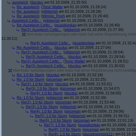
ausgleich
(
ducduc
am 01.10.2009, 21:25:50)
Re: ausgleich
(
Tonic Walter
am 01.10.2009, 21:26:24)
Re: ausgleich
(
gibberish
am 01.10.2009, 21:26:28)
Re: ausgleich
(
Winnie_Pooh
am 01.10.2009, 21:26:40)
Ausgleich Celtic...
(
gibberish
am 01.10.2009, 21:26:02)
Re: Ausgleich Celtic...
(
quasikonkav
am 01.10.2009, 21:26:40)
Re(2): Ausgleich Celtic...
(
gibberish
am 01.10.2009, 21:27:30)
Vom Autor zurückgezogen oder Autor hat seine Registrierung nicht 
21:30:21)
Re(4): Ausgleich Celtic...
(
quasikonkav
am 01.10.2009, 21:32:4
Re: Ausgleich Celtic...
(
ducduc
am 01.10.2009, 21:27:04)
Re(2): Ausgleich Celtic...
(
gibberish
am 01.10.2009, 21:28:04)
Re(3): Ausgleich Celtic...
(
ducduc
am 01.10.2009, 21:29:54)
Re(2): Ausgleich Celtic...
(
Tonic Walter
am 01.10.2009, 21:28:51)
Re(3): Ausgleich Celtic...
(
ducduc
am 01.10.2009, 21:30:02)
Vom Autor zurückgezogen oder Autor hat seine Registrierung nicht bestätig
Re: 1:0 für Sturm
(
ducduc
am 01.10.2009, 21:52:18)
Re: 1:0 für Sturm
(
piiceman
am 01.10.2009, 21:52:25)
Re(2): 1:0 für Sturm
(
ducduc
am 01.10.2009, 21:53:31)
Re(3): 1:0 für Sturm
(
piiceman
am 01.10.2009, 21:54:07)
Re(4): 1:0 für Sturm
(
ducduc
am 01.10.2009, 21:56:05)
Re: 1:0 für Sturm
(
gibberish
am 01.10.2009, 21:52:39)
Re(2): 1:0 für Sturm
(
piiceman
am 01.10.2009, 21:53:48)
Re(3): 1:0 für Sturm
(
gibberish
am 01.10.2009, 21:56:22)
Re(4): 1:0 für Sturm
(
piiceman
am 01.10.2009, 21:59:06)
Re(5): 1:0 für Sturm
(
gibberish
am 01.10.2009, 21:59:31)
Re(6): 1:0 für Sturm
(
piiceman
am 01.10.2009, 22:01:13)
Re(7): 1:0 für Sturm
(
quasikonkav
am 01.10.2009, 22:0
Re(8): 1:0 für Sturm
(
piiceman
am 01.10.2009, 22:10
Re(8): 1:0 für Sturm
(
dasistmeinnick11+
am 01.10.20