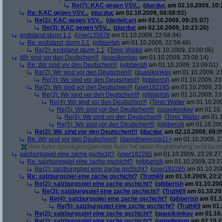
Re(7): KAC gegen VSV...
(
ducduc
am 02.10.2009, 10:
Re: KAC gegen VSV...
(
ducduc
am 02.10.2009, 08:08:01)
Re(2): KAC gegen VSV...
(
danielcart
am 02.10.2009, 09:25:07)
Re(3): KAC gegen VSV...
(
ducduc
am 02.10.2009, 10:23:26)
endstand sturm 1:1
(
User135678
am 01.10.2009, 22:58:34)
Re: endstand sturm 1:1
(
gibberish
am 01.10.2009, 22:59:46)
Re(2): endstand sturm 1:1
(
Tonic Walter
am 01.10.2009, 23:00:06)
Wir sind vor den Deutschen!!!
(
quasikonkav
am 01.10.2009, 23:08:14)
Re: Wir sind vor den Deutschen!!!
(
gibberish
am 01.10.2009, 23:09:01)
Re(2): Wir sind vor den Deutschen!!!
(
quasikonkav
am 01.10.2009, 23
Re(3): Wir sind vor den Deutschen!!!
(
gibberish
am 01.10.2009, 23
Re(2): Wir sind vor den Deutschen!!!
(
user182285
am 01.10.2009, 23
Re(3): Wir sind vor den Deutschen!!!
(
gibberish
am 01.10.2009, 23
Re(4): Wir sind vor den Deutschen!!!
(
Tonic Walter
am 01.10.200
Re(5): Wir sind vor den Deutschen!!!
(
quasikonkav
am 01.10.
Re(6): Wir sind vor den Deutschen!!!
(
Tonic Walter
am 01.1
Re(5): Wir sind vor den Deutschen!!!
(
gibberish
am 01.10.200
Re(2): Wir sind vor den Deutschen!!!
(
ducduc
am 02.10.2009, 08:0
Re: Wir sind vor den Deutschen!!!
(
dasistmeinnick11+
am 01.10.2009, 2
Vom Autor zurückgezogen oder Autor hat seine Registrierung nicht bestä
salzburgspiel eine zache gschicht?
(
user182285
am 01.10.2009, 23:26:27
Re: salzburgspiel eine zache gschicht?
(
gibberish
am 01.10.2009, 23:2
Re(2): salzburgspiel eine zache gschicht?
(
user182285
am 01.10.200
Re: salzburgspiel eine zache gschicht?
(
Truth69
am 01.10.2009, 23:2
Re(2): salzburgspiel eine zache gschicht?
(
gibberish
am 01.10.200
Re(3): salzburgspiel eine zache gschicht?
(
Truth69
am 01.10.200
Re(4): salzburgspiel eine zache gschicht?
(
gibberish
am 01.1
Re(5): salzburgspiel eine zache gschicht?
(
Truth69
am 01.1
Re(2): salzburgspiel eine zache gschicht?
(
quasikonkav
am 01.10.
Re(2): salzburgspiel eine zache gschicht?
(
iamwhoiam
am 02.10.2