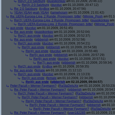
Re(2): 2:0 Salzburg
(
quasikonkav
am 01.10.2009, 20:46:22)
Re(3): 2:0 Salzburg
(
ducduc
am 01.10.2009, 20:47:12)
Re: 2:0 Salzburg
(
IcyBox
am 01.10.2009, 20:47:56)
YEAH YEAH yeah YEAH
(
iamwhoiam
am 01.10.2009, 21:01:42)
Re: UEFA-Europa-Liga, 2 Runde, Prognosen, bitte!
(
Winnie_Pooh
am 01.10
Re(2): UEFA-Europa-Liga, 2 Runde, Prognosen, bitte!
(
quasikonkav
am 
Re(3): UEFA-Europa-Liga, 2 Runde, Prognosen, bitte!
(
Winnie_Pooh
aus ende
(
ducduc
am 01.10.2009, 20:51:45)
Re: aus ende
(
quasikonkav
am 01.10.2009, 20:52:04)
Re(2): aus ende
(
ducduc
am 01.10.2009, 20:52:37)
Re: aus ende
(
gibberish
am 01.10.2009, 20:52:58)
Re(2): aus ende
(
ducduc
am 01.10.2009, 20:54:21)
Re(3): aus ende
(
gibberish
am 01.10.2009, 20:54:58)
Re(4): aus ende
(
ducduc
am 01.10.2009, 20:55:48)
Re(5): aus ende
(
gibberish
am 01.10.2009, 20:57:29)
Re(6): aus ende
(
ducduc
am 01.10.2009, 20:57:51)
Re(7): aus ende
(
gibberish
am 01.10.2009, 20:59:34)
Re(2): aus ende
(
IcyBox
am 01.10.2009, 20:59:35)
Re: aus ende
(
female
am 01.10.2009, 21:12:12)
Re(2): aus ende
(
ducduc
am 01.10.2009, 21:13:23)
Re(3): aus ende
(
female
am 01.10.2009, 22:34:28)
Re(4): aus ende
(
gibberish
am 02.10.2009, 09:04:57)
Peter Pacult = Werner Faymann?
(
RaStaDeluXe
am 01.10.2009, 20:53:23)
Re: Peter Pacult = Werner Faymann?
(
gibberish
am 01.10.2009, 20:54:
Re(2): Peter Pacult = Werner Faymann?
(
RaStaDeluXe
am 01.10.200
Re(3): Peter Pacult = Werner Faymann?
(
gibberish
am 01.10.2009,
Re(4): Peter Pacult = Werner Faymann?
(
RaStaDeluXe
am 01.1
Re(5): Peter Pacult = Werner Faymann?
(
gibberish
am 01.10.
Re(6): Peter Pacult = Werner Faymann?
(
RaStaDeluXe
am
Re: Peter Pacult = Werner Faymann?
(
user182285
am 01.10.2009, 21:0