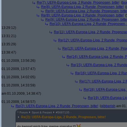
Re(7): UEFA-Europa-Liga, 2 Runde, Prognosen, bitte!
(
bo
Re(8): UEFA-Europa-Liga, 2 Runde, Prognosen, bitte!
(
Re(9): UEFA-Europa-Liga, 2 Runde, Prognosen, bitte
Re(8): UEFA-Europa-Liga, 2 Runde, Prognosen, bitte!
(
Re(9): UEFA-Europa-Liga, 2 Runde, Prognosen, bitte
Re(10): UEFA-Europa-Liga, 2 Runde, Prognosen, b
13:29:12)
Re(11): UEFA-Europa-Liga, 2 Runde, Prognosen,
13:31:21)
Re(12): UEFA-Europa-Liga, 2 Runde, Prognos
13:35:29)
Re(13): UEFA-Europa-Liga, 2 Runde, Prog
13:38:47)
Re(14): UEFA-Europa-Liga, 2 Runde, Pr
01.10.2009, 13:56:26)
Re(15): UEFA-Europa-Liga, 2 Runde,
01.10.2009, 13:57:47)
Re(16): UEFA-Europa-Liga, 2 Run
01.10.2009, 14:02:05)
Re(17): UEFA-Europa-Liga, 2 R
01.10.2009, 14:33:59)
Re(18): UEFA-Europa-Liga, 
am 01.10.2009, 14:38:47)
Re(19): UEFA-Europa-Liga
01.10.2009, 14:58:57)
Re(2): UEFA-Europa-Liga, 2 Runde, Prognosen, bitte!
(
gibberish
am 01.
^
Forum
Sport & Freizeit
#
5687135
Re(3): UEFA-Europa-Liga, 2 Runde, Prognosen, bitte!
du kennst mich bzw. meine signatur !?