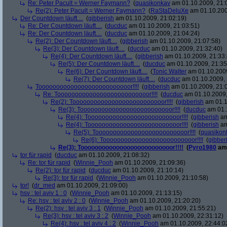
Re: Peter Pacult = Werner Faymann?
(
quasikonkav
am 01.10.2009, 21:
Re(2): Peter Pacult = Werner Faymann?
(
RaStaDeluXe
am 01.10.200
Der Countdown läuft....
(
gibberish
am 01.10.2009, 21:02:19)
Re: Der Countdown läuft....
(
ducduc
am 01.10.2009, 21:03:51)
Re: Der Countdown läuft....
(
ducduc
am 01.10.2009, 21:04:24)
Re(2): Der Countdown läuft....
(
gibberish
am 01.10.2009, 21:07:58)
Re(3): Der Countdown läuft....
(
ducduc
am 01.10.2009, 21:32:40)
Re(4): Der Countdown läuft....
(
gibberish
am 01.10.2009, 21:33:
Re(5): Der Countdown läuft....
(
ducduc
am 01.10.2009, 21:35
Re(6): Der Countdown läuft....
(
Tonic Walter
am 01.10.2009
Re(7): Der Countdown läuft....
(
ducduc
am 01.10.2009, 
Toooooooooooooooooooooooooor!!!!
(
gibberish
am 01.10.2009, 21:
Re: Toooooooooooooooooooooooooor!!!!
(
ducduc
am 01.10.2009,
Re(2): Toooooooooooooooooooooooooor!!!!
(
gibberish
am 01.1
Re(3): Toooooooooooooooooooooooooor!!!!
(
ducduc
am 01.1
Re(4): Toooooooooooooooooooooooooor!!!!
(
gibberish
am
Re(4): Toooooooooooooooooooooooooor!!!!
(
gibberish
am
Re(5): Toooooooooooooooooooooooooor!!!!
(
quasikon
Re(6): Toooooooooooooooooooooooooor!!!!
(
gibber
Re(3): Toooooooooooooooooooooooooor!!!!
(
Pyro1980
am 
tor für rapid
(
ducduc
am 01.10.2009, 21:08:32)
Re: tor für rapid
(
Winnie_Pooh
am 01.10.2009, 21:09:36)
Re(2): tor für rapid
(
ducduc
am 01.10.2009, 21:10:14)
Re(3): tor für rapid
(
Winnie_Pooh
am 01.10.2009, 21:10:58)
tor!
(
dr_med
am 01.10.2009, 21:09:00)
hsv : tel aviv 1 : 0
(
Winnie_Pooh
am 01.10.2009, 21:13:15)
Re: hsv : tel aviv 2 : 0
(
Winnie_Pooh
am 01.10.2009, 21:20:20)
Re(2): hsv : tel aviv 3 : 1
(
Winnie_Pooh
am 01.10.2009, 21:55:21)
Re(3): hsv : tel aviv 3 : 2
(
Winnie_Pooh
am 01.10.2009, 22:31:12)
Re(4): hsv : tel aviv 4 : 2
(
Winnie_Pooh
am 01.10.2009, 22:44:0