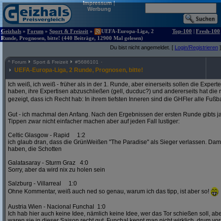
Impressum
|
Werbung
Geizhals
»
Forum
»
Sport & Freizeit
»
UEFA-Europa-Liga, 2
Top-100
|
Fresh-100
Runde, Prognosen, bitte! (440 Beiträge, 12900 Mal gelesen)
Du bist nicht angemeldet. [
Login/Registrieren
]
^
Forum
Sport & Freizeit
#
5686101
UEFA-Europa-Liga, 2 Runde, Prognosen, bitte!
Ich weiß, ich weiß - früher als in der 1. Runde, aber einerseits sollen die Exper
haben, ihre Expertisen abzuschließen (gell, ducduc?) und andererseits hat die
gezeigt, dass ich Recht hab: In ihrem tiefsten Inneren sind die GHFler alle Fußb
Gut - ich machmal den Anfang. Nach den Ergebnissen der ersten Runde gibts ja
Tippen zwar nicht einfacher machen aber auf jeden Fall lustiger:
Celtic Glasgow - Rapid 1:2
ich glaub dran, dass die GrünWeißen "The Paradise" als Sieger verlassen. D
haben, die Schotten
Galatasaray - Sturm Graz 4:0
Sorry, aber da wird nix zu holen sein
Salzburg - Villarreal 1:0
Ohne Kommentar, weiß auch ned so genau, warum ich das tipp, ist aber so!
Austria Wien - Nacional Funchal 1:0
Ich hab hier auch keine Idee, nämlich keine Idee, wer das Tor schießen soll, abe
waren sie in dieser Saison recht gut. Funchal kennt man nicht wirklich, drum vors