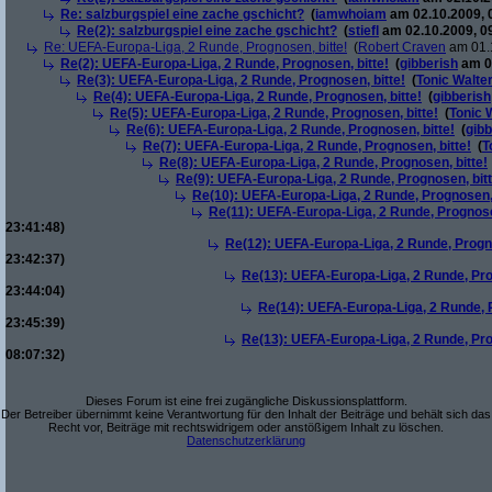
Re: salzburgspiel eine zache gschicht?
(
iamwhoiam
am 02.10.2009, 
Re(2): salzburgspiel eine zache gschicht?
(
stiefl
am 02.10.2009, 0
Re: UEFA-Europa-Liga, 2 Runde, Prognosen, bitte!
(
Robert Craven
am 01.1
Re(2): UEFA-Europa-Liga, 2 Runde, Prognosen, bitte!
(
gibberish
am 01
Re(3): UEFA-Europa-Liga, 2 Runde, Prognosen, bitte!
(
Tonic Walte
Re(4): UEFA-Europa-Liga, 2 Runde, Prognosen, bitte!
(
gibberish
Re(5): UEFA-Europa-Liga, 2 Runde, Prognosen, bitte!
(
Tonic 
Re(6): UEFA-Europa-Liga, 2 Runde, Prognosen, bitte!
(
gibb
Re(7): UEFA-Europa-Liga, 2 Runde, Prognosen, bitte!
(
T
Re(8): UEFA-Europa-Liga, 2 Runde, Prognosen, bitte!
Re(9): UEFA-Europa-Liga, 2 Runde, Prognosen, bitt
Re(10): UEFA-Europa-Liga, 2 Runde, Prognosen, 
Re(11): UEFA-Europa-Liga, 2 Runde, Prognose
23:41:48)
Re(12): UEFA-Europa-Liga, 2 Runde, Progno
23:42:37)
Re(13): UEFA-Europa-Liga, 2 Runde, Pro
23:44:04)
Re(14): UEFA-Europa-Liga, 2 Runde, P
23:45:39)
Re(13): UEFA-Europa-Liga, 2 Runde, Pro
08:07:32)
Dieses Forum ist eine frei zugängliche Diskussionsplattform.
Der Betreiber übernimmt keine Verantwortung für den Inhalt der Beiträge und behält sich das
Recht vor, Beiträge mit rechtswidrigem oder anstößigem Inhalt zu löschen.
Datenschutzerklärung