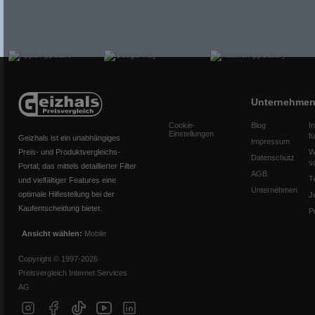
Unternehme
Cookie-
Blog
I
Einstellungen
f
Geizhals ist ein unabhängiges
Impressum
Preis- und Produktvergleichs-
W
Datenschutz
s
Portal, das mittels detaillierter Filter
AGB
T
und vielfältiger Features eine
Unternehmen
optimale Hilfestellung bei der
J
Kaufentscheidung bietet.
P
Ansicht wählen:
Mobile
Copyright © 1997-2026
Preisvergleich Internet Services
AG