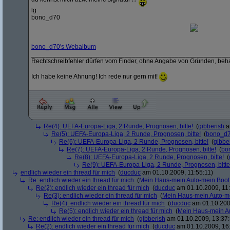
lg
bono_d70
bono_d70's Webalbum
_______________________________________________________
Rechtschreibfehler dürfen vom Finder, ohne Angabe von Gründen, beh
Ich habe keine Ahnung! Ich rede nur gern mit!
Re(4): UEFA-Europa-Liga, 2 Runde, Prognosen, bitte!
(
gibberish
a
Re(5): UEFA-Europa-Liga, 2 Runde, Prognosen, bitte!
(
bono_d
Re(6): UEFA-Europa-Liga, 2 Runde, Prognosen, bitte!
(
gibbe
Re(7): UEFA-Europa-Liga, 2 Runde, Prognosen, bitte!
(
bo
Re(8): UEFA-Europa-Liga, 2 Runde, Prognosen, bitte!
(
Re(9): UEFA-Europa-Liga, 2 Runde, Prognosen, bitte
endlich wieder ein thread für mich
(
ducduc
am 01.10.2009, 11:55:11)
Re: endlich wieder ein thread für mich
(
Mein Haus-mein Auto-mein Boot
Re(2): endlich wieder ein thread für mich
(
ducduc
am 01.10.2009, 11:
Re(3): endlich wieder ein thread für mich
(
Mein Haus-mein Auto-m
Re(4): endlich wieder ein thread für mich
(
ducduc
am 01.10.200
Re(5): endlich wieder ein thread für mich
(
Mein Haus-mein A
Re: endlich wieder ein thread für mich
(
gibberish
am 01.10.2009, 13:37:
Re(2): endlich wieder ein thread für mich
(
ducduc
am 01.10.2009, 16