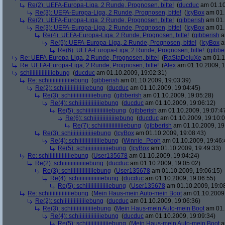
Re(2): UEFA-Europa-Liga, 2 Runde, Prognosen, bitte!
(
ducduc
am 01.10
Re(3): UEFA-Europa-Liga, 2 Runde, Prognosen, bitte!
(
IcyBox
am 01.
Re(2): UEFA-Europa-Liga, 2 Runde, Prognosen, bitte!
(
gibberish
am 01.
Re(3): UEFA-Europa-Liga, 2 Runde, Prognosen, bitte!
(
IcyBox
am 01.
Re(4): UEFA-Europa-Liga, 2 Runde, Prognosen, bitte!
(
gibberish
a
Re(5): UEFA-Europa-Liga, 2 Runde, Prognosen, bitte!
(
IcyBox
a
Re(6): UEFA-Europa-Liga, 2 Runde, Prognosen, bitte!
(
gibbe
Re: UEFA-Europa-Liga, 2 Runde, Prognosen, bitte!
(
RaStaDeluXe
am 01.1
Re: UEFA-Europa-Liga, 2 Runde, Prognosen, bitte!
(
Alex
am 01.10.2009, 1
schiiiiiiiiiiiiiiiebung
(
ducduc
am 01.10.2009, 19:02:31)
Re: schiiiiiiiiiiiiiiiebung
(
gibberish
am 01.10.2009, 19:03:39)
Re(2): schiiiiiiiiiiiiiiiebung
(
ducduc
am 01.10.2009, 19:04:45)
Re(3): schiiiiiiiiiiiiiiiebung
(
gibberish
am 01.10.2009, 19:05:28)
Re(4): schiiiiiiiiiiiiiiiebung
(
ducduc
am 01.10.2009, 19:06:12)
Re(5): schiiiiiiiiiiiiiiiebung
(
gibberish
am 01.10.2009, 19:07:4
Re(6): schiiiiiiiiiiiiiiiebung
(
ducduc
am 01.10.2009, 19:10:0
Re(7): schiiiiiiiiiiiiiiiebung
(
gibberish
am 01.10.2009, 19
Re(3): schiiiiiiiiiiiiiiiebung
(
IcyBox
am 01.10.2009, 19:08:43)
Re(4): schiiiiiiiiiiiiiiiebung
(
Winnie_Pooh
am 01.10.2009, 19:46:
Re(5): schiiiiiiiiiiiiiiiebung
(
IcyBox
am 01.10.2009, 19:49:33)
Re: schiiiiiiiiiiiiiiiebung
(
User135678
am 01.10.2009, 19:04:24)
Re(2): schiiiiiiiiiiiiiiiebung
(
ducduc
am 01.10.2009, 19:05:02)
Re(3): schiiiiiiiiiiiiiiiebung
(
User135678
am 01.10.2009, 19:06:15)
Re(4): schiiiiiiiiiiiiiiiebung
(
ducduc
am 01.10.2009, 19:06:55)
Re(5): schiiiiiiiiiiiiiiiebung
(
User135678
am 01.10.2009, 19:0
Re: schiiiiiiiiiiiiiiiebung
(
Mein Haus-mein Auto-mein Boot
am 01.10.2009,
Re(2): schiiiiiiiiiiiiiiiebung
(
ducduc
am 01.10.2009, 19:06:36)
Re(3): schiiiiiiiiiiiiiiiebung
(
Mein Haus-mein Auto-mein Boot
am 01.
Re(4): schiiiiiiiiiiiiiiiebung
(
ducduc
am 01.10.2009, 19:09:34)
Re(5): schiiiiiiiiiiiiiiiebung
(
Mein Haus-mein Auto-mein Boot
a