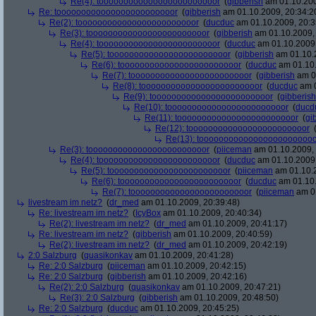
Re(4): toooooooooooooooooooooooor
(
gibberish
am 01.10.200
Re: toooooooooooooooooooooooor
(
gibberish
am 01.10.2009, 20:34:2
Re(2): toooooooooooooooooooooooor
(
ducduc
am 01.10.2009, 20:3
Re(3): toooooooooooooooooooooooor
(
gibberish
am 01.10.2009, 
Re(4): toooooooooooooooooooooooor
(
ducduc
am 01.10.2009,
Re(5): toooooooooooooooooooooooor
(
gibberish
am 01.10.2
Re(6): toooooooooooooooooooooooor
(
ducduc
am 01.10.
Re(7): toooooooooooooooooooooooor
(
gibberish
am 01
Re(8): toooooooooooooooooooooooor
(
ducduc
am 0
Re(9): toooooooooooooooooooooooor
(
gibberish
Re(10): toooooooooooooooooooooooor
(
ducd
Re(11): toooooooooooooooooooooooor
(
gi
Re(12): toooooooooooooooooooooooor
Re(13): toooooooooooooooooooooooo
Re(3): toooooooooooooooooooooooor
(
piiceman
am 01.10.2009, 
Re(4): toooooooooooooooooooooooor
(
ducduc
am 01.10.2009,
Re(5): toooooooooooooooooooooooor
(
piiceman
am 01.10.2
Re(6): toooooooooooooooooooooooor
(
ducduc
am 01.10.
Re(7): toooooooooooooooooooooooor
(
piiceman
am 01
livestream im netz?
(
dr_med
am 01.10.2009, 20:39:48)
Re: livestream im netz?
(
IcyBox
am 01.10.2009, 20:40:34)
Re(2): livestream im netz?
(
dr_med
am 01.10.2009, 20:41:17)
Re: livestream im netz?
(
gibberish
am 01.10.2009, 20:40:59)
Re(2): livestream im netz?
(
dr_med
am 01.10.2009, 20:42:19)
2:0 Salzburg
(
quasikonkav
am 01.10.2009, 20:41:28)
Re: 2:0 Salzburg
(
piiceman
am 01.10.2009, 20:42:15)
Re: 2:0 Salzburg
(
gibberish
am 01.10.2009, 20:42:16)
Re(2): 2:0 Salzburg
(
quasikonkav
am 01.10.2009, 20:47:21)
Re(3): 2:0 Salzburg
(
gibberish
am 01.10.2009, 20:48:50)
Re: 2:0 Salzburg
(
ducduc
am 01.10.2009, 20:45:25)