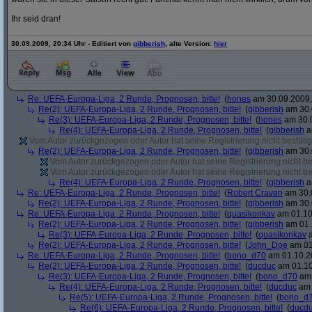
Ihr seid dran!
30.09.2009, 20:34 Uhr - Editiert von
gibberish
, alte Version:
hier
Re: UEFA-Europa-Liga, 2 Runde, Prognosen, bitte!
(
hones
am 30.09.2009,
Re(2): UEFA-Europa-Liga, 2 Runde, Prognosen, bitte!
(
gibberish
am 30.
Re(3): UEFA-Europa-Liga, 2 Runde, Prognosen, bitte!
(
hones
am 30.0
Re(4): UEFA-Europa-Liga, 2 Runde, Prognosen, bitte!
(
gibberish
a
Vom Autor zurückgezogen oder Autor hat seine Registrierung nicht bestätig
Re(2): UEFA-Europa-Liga, 2 Runde, Prognosen, bitte!
(
gibberish
am 30.
Vom Autor zurückgezogen oder Autor hat seine Registrierung nicht bes
Vom Autor zurückgezogen oder Autor hat seine Registrierung nicht bes
Re(4): UEFA-Europa-Liga, 2 Runde, Prognosen, bitte!
(
gibberish
a
Re: UEFA-Europa-Liga, 2 Runde, Prognosen, bitte!
(
Robert Craven
am 30.0
Re(2): UEFA-Europa-Liga, 2 Runde, Prognosen, bitte!
(
gibberish
am 30.
Re: UEFA-Europa-Liga, 2 Runde, Prognosen, bitte!
(
quasikonkav
am 01.10
Re(2): UEFA-Europa-Liga, 2 Runde, Prognosen, bitte!
(
gibberish
am 01.
Re(3): UEFA-Europa-Liga, 2 Runde, Prognosen, bitte!
(
quasikonkav
a
Re(2): UEFA-Europa-Liga, 2 Runde, Prognosen, bitte!
(
John_Doe
am 01
Re: UEFA-Europa-Liga, 2 Runde, Prognosen, bitte!
(
bono_d70
am 01.10.20
Re(2): UEFA-Europa-Liga, 2 Runde, Prognosen, bitte!
(
ducduc
am 01.10
Re(3): UEFA-Europa-Liga, 2 Runde, Prognosen, bitte!
(
bono_d70
am 
Re(4): UEFA-Europa-Liga, 2 Runde, Prognosen, bitte!
(
ducduc
am 
Re(5): UEFA-Europa-Liga, 2 Runde, Prognosen, bitte!
(
bono_d
Re(6): UEFA-Europa-Liga, 2 Runde, Prognosen, bitte!
(
ducd