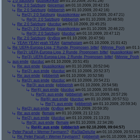
2:0 Salzburg
(
quasikonkav
am 01.10.2009, 20:41:28)
Re: 2:0 Salzburg
(
piiceman
am 01.10.2009, 20:42:15)
Re: 2:0 Salzburg
(
gibberish
am 01.10.2009, 20:42:16)
Re(2): 2:0 Salzburg
(
quasikonkav
am 01.10.2009, 20:47:21)
Re(3): 2:0 Salzburg
(
gibberish
am 01.10.2009, 20:48:50)
Re: 2:0 Salzburg
(
ducduc
am 01.10.2009, 20:45:25)
Re(2): 2:0 Salzburg
(
quasikonkav
am 01.10.2009, 20:46:22)
Re(3): 2:0 Salzburg
(
ducduc
am 01.10.2009, 20:47:12)
Re: 2:0 Salzburg
(
IcyBox
am 01.10.2009, 20:47:56)
YEAH YEAH yeah YEAH
(
iamwhoiam
am 01.10.2009, 21:01:42)
Re: UEFA-Europa-Liga, 2 Runde, Prognosen, bitte!
(
Winnie_Pooh
am 01.10
Re(2): UEFA-Europa-Liga, 2 Runde, Prognosen, bitte!
(
quasikonkav
am 
Re(3): UEFA-Europa-Liga, 2 Runde, Prognosen, bitte!
(
Winnie_Pooh
aus ende
(
ducduc
am 01.10.2009, 20:51:45)
Re: aus ende
(
quasikonkav
am 01.10.2009, 20:52:04)
Re(2): aus ende
(
ducduc
am 01.10.2009, 20:52:37)
Re: aus ende
(
gibberish
am 01.10.2009, 20:52:58)
Re(2): aus ende
(
ducduc
am 01.10.2009, 20:54:21)
Re(3): aus ende
(
gibberish
am 01.10.2009, 20:54:58)
Re(4): aus ende
(
ducduc
am 01.10.2009, 20:55:48)
Re(5): aus ende
(
gibberish
am 01.10.2009, 20:57:29)
Re(6): aus ende
(
ducduc
am 01.10.2009, 20:57:51)
Re(7): aus ende
(
gibberish
am 01.10.2009, 20:59:34)
Re(2): aus ende
(
IcyBox
am 01.10.2009, 20:59:35)
Re: aus ende
(
female
am 01.10.2009, 21:12:12)
Re(2): aus ende
(
ducduc
am 01.10.2009, 21:13:23)
Re(3): aus ende
(
female
am 01.10.2009, 22:34:28)
Re(4): aus ende
(
gibberish
am 02.10.2009, 09:04:57)
Peter Pacult = Werner Faymann?
(
RaStaDeluXe
am 01.10.2009, 20:53:23)
Re: Peter Pacult = Werner Faymann?
(
gibberish
am 01.10.2009, 20:54: