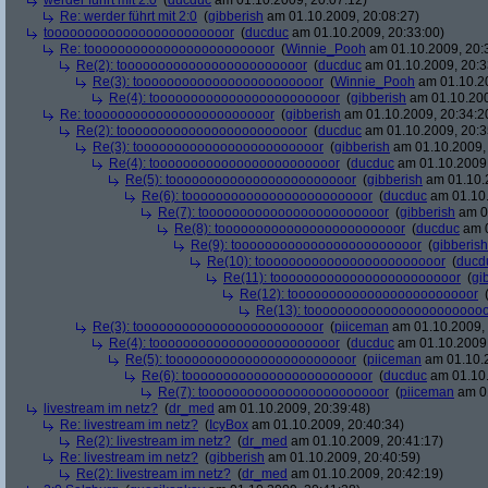
werder führt mit 2:0
(
ducduc
am 01.10.2009, 20:07:12)
Re: werder führt mit 2:0
(
gibberish
am 01.10.2009, 20:08:27)
toooooooooooooooooooooooor
(
ducduc
am 01.10.2009, 20:33:00)
Re: toooooooooooooooooooooooor
(
Winnie_Pooh
am 01.10.2009, 20:
Re(2): toooooooooooooooooooooooor
(
ducduc
am 01.10.2009, 20:3
Re(3): toooooooooooooooooooooooor
(
Winnie_Pooh
am 01.10.20
Re(4): toooooooooooooooooooooooor
(
gibberish
am 01.10.200
Re: toooooooooooooooooooooooor
(
gibberish
am 01.10.2009, 20:34:2
Re(2): toooooooooooooooooooooooor
(
ducduc
am 01.10.2009, 20:3
Re(3): toooooooooooooooooooooooor
(
gibberish
am 01.10.2009, 
Re(4): toooooooooooooooooooooooor
(
ducduc
am 01.10.2009,
Re(5): toooooooooooooooooooooooor
(
gibberish
am 01.10.2
Re(6): toooooooooooooooooooooooor
(
ducduc
am 01.10.
Re(7): toooooooooooooooooooooooor
(
gibberish
am 01
Re(8): toooooooooooooooooooooooor
(
ducduc
am 0
Re(9): toooooooooooooooooooooooor
(
gibberish
Re(10): toooooooooooooooooooooooor
(
ducd
Re(11): toooooooooooooooooooooooor
(
gi
Re(12): toooooooooooooooooooooooor
Re(13): toooooooooooooooooooooooo
Re(3): toooooooooooooooooooooooor
(
piiceman
am 01.10.2009, 
Re(4): toooooooooooooooooooooooor
(
ducduc
am 01.10.2009,
Re(5): toooooooooooooooooooooooor
(
piiceman
am 01.10.2
Re(6): toooooooooooooooooooooooor
(
ducduc
am 01.10.
Re(7): toooooooooooooooooooooooor
(
piiceman
am 01
livestream im netz?
(
dr_med
am 01.10.2009, 20:39:48)
Re: livestream im netz?
(
IcyBox
am 01.10.2009, 20:40:34)
Re(2): livestream im netz?
(
dr_med
am 01.10.2009, 20:41:17)
Re: livestream im netz?
(
gibberish
am 01.10.2009, 20:40:59)
Re(2): livestream im netz?
(
dr_med
am 01.10.2009, 20:42:19)