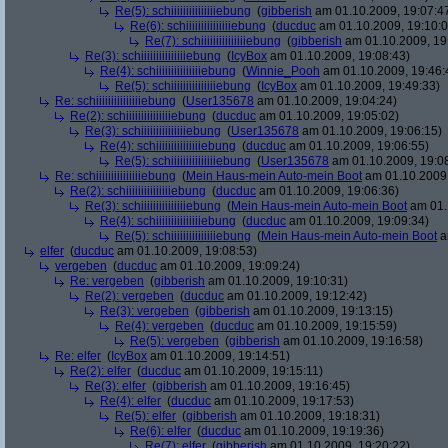
Re(5): schiiiiiiiiiiiiiiiebung
(
gibberish
am 01.10.2009, 19:07:4
Re(6): schiiiiiiiiiiiiiiiebung
(
ducduc
am 01.10.2009, 19:10:0
Re(7): schiiiiiiiiiiiiiiiebung
(
gibberish
am 01.10.2009, 19
Re(3): schiiiiiiiiiiiiiiiebung
(
IcyBox
am 01.10.2009, 19:08:43)
Re(4): schiiiiiiiiiiiiiiiebung
(
Winnie_Pooh
am 01.10.2009, 19:46:
Re(5): schiiiiiiiiiiiiiiiebung
(
IcyBox
am 01.10.2009, 19:49:33)
Re: schiiiiiiiiiiiiiiiebung
(
User135678
am 01.10.2009, 19:04:24)
Re(2): schiiiiiiiiiiiiiiiebung
(
ducduc
am 01.10.2009, 19:05:02)
Re(3): schiiiiiiiiiiiiiiiebung
(
User135678
am 01.10.2009, 19:06:15)
Re(4): schiiiiiiiiiiiiiiiebung
(
ducduc
am 01.10.2009, 19:06:55)
Re(5): schiiiiiiiiiiiiiiiebung
(
User135678
am 01.10.2009, 19:0
Re: schiiiiiiiiiiiiiiiebung
(
Mein Haus-mein Auto-mein Boot
am 01.10.2009,
Re(2): schiiiiiiiiiiiiiiiebung
(
ducduc
am 01.10.2009, 19:06:36)
Re(3): schiiiiiiiiiiiiiiiebung
(
Mein Haus-mein Auto-mein Boot
am 01.
Re(4): schiiiiiiiiiiiiiiiebung
(
ducduc
am 01.10.2009, 19:09:34)
Re(5): schiiiiiiiiiiiiiiiebung
(
Mein Haus-mein Auto-mein Boot
a
elfer
(
ducduc
am 01.10.2009, 19:08:53)
vergeben
(
ducduc
am 01.10.2009, 19:09:24)
Re: vergeben
(
gibberish
am 01.10.2009, 19:10:31)
Re(2): vergeben
(
ducduc
am 01.10.2009, 19:12:42)
Re(3): vergeben
(
gibberish
am 01.10.2009, 19:13:15)
Re(4): vergeben
(
ducduc
am 01.10.2009, 19:15:59)
Re(5): vergeben
(
gibberish
am 01.10.2009, 19:16:58)
Re: elfer
(
IcyBox
am 01.10.2009, 19:14:51)
Re(2): elfer
(
ducduc
am 01.10.2009, 19:15:11)
Re(3): elfer
(
gibberish
am 01.10.2009, 19:16:45)
Re(4): elfer
(
ducduc
am 01.10.2009, 19:17:53)
Re(5): elfer
(
gibberish
am 01.10.2009, 19:18:31)
Re(6): elfer
(
ducduc
am 01.10.2009, 19:19:36)
Re(7): elfer
(
gibberish
am 01.10.2009, 19:20:22)