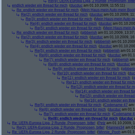
Re(9): UEFA-Europa-Liga, 2 Runde, Prognosen, bitte
endlich wieder ein thread für mich
(
ducduc
am 01.10.2009, 11:55:11)
Re: endlich wieder ein thread für mich
(
Mein Haus-mein Auto-mein Boot
Re(2): endlich wieder ein thread für mich
(
ducduc
am 01.10.2009, 11:
Re(3): endlich wieder ein thread für mich
(
Mein Haus-mein Auto-m
Re(4): endlich wieder ein thread für mich
(
ducduc
am 01.10.200
Re(5): endlich wieder ein thread für mich
(
Mein Haus-mein A
Re: endlich wieder ein thread für mich
(
gibberish
am 01.10.2009, 13:37:
Re(2): endlich wieder ein thread für mich
(
ducduc
am 01.10.2009, 16
Re(3): endlich wieder ein thread für mich
(
gibberish
am 01.10.2009
Re(4): endlich wieder ein thread für mich
(
ducduc
am 01.10.200
Re(5): endlich wieder ein thread für mich
(
gibberish
am 01.10
Re(6): endlich wieder ein thread für mich
(
ducduc
am 01.1
Re(7): endlich wieder ein thread für mich
(
gibberish
am 
Re(8): endlich wieder ein thread für mich
(
ducduc
am
Re(9): endlich wieder ein thread für mich
(
gibberi
Re(10): endlich wieder ein thread für mich
(
duc
Re(11): endlich wieder ein thread für mich
(
g
Re(12): endlich wieder ein thread für mich
Re(13): endlich wieder ein thread für m
Re(14): endlich wieder ein thread fü
Re(15): endlich wieder ein thread
Re(16): endlich wieder ein thr
Re(5): endlich wieder ein thread für mich
(
Codename 47
am 0
Re(6): endlich wieder ein thread für mich
(
ducduc
am 01.1
Re(7): endlich wieder ein thread für mich
(
Codename 4
Re(8): endlich wieder ein thread für mich
(
ducduc
Re: UEFA-Europa-Liga, 2 Runde, Prognosen, bitte!
(
Petz
am 01.10.2009, 1
Re(2): UEFA-Europa-Liga, 2 Runde, Prognosen, bitte!
(
Hannes34
am 01
Re: UEFA-Europa-Liga, 2 Runde, Prognosen, bitte!
(
Winnie_Pooh
am 01.10