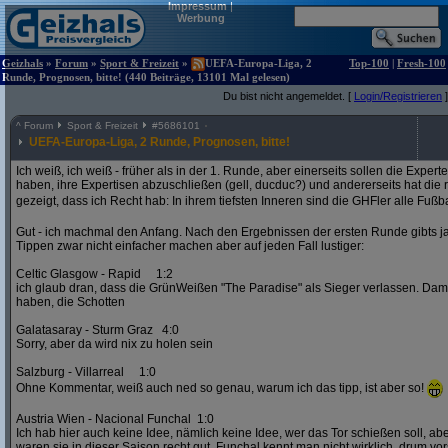
Impressum
|
Werbung
Geizhals
»
Forum
»
Sport & Freizeit
»
UEFA-Europa-Liga, 2
Top-100
|
Fresh-100
Runde, Prognosen, bitte! (440 Beiträge, 13101 Mal gelesen)
Du bist nicht angemeldet. [
Login/Registrieren
]
^
Forum
Sport & Freizeit
#
5686101
UEFA-Europa-Liga, 2 Runde, Prognosen, bitte!
Ich weiß, ich weiß - früher als in der 1. Runde, aber einerseits sollen die Exper
haben, ihre Expertisen abzuschließen (gell, ducduc?) und andererseits hat die
gezeigt, dass ich Recht hab: In ihrem tiefsten Inneren sind die GHFler alle Fußb
Gut - ich machmal den Anfang. Nach den Ergebnissen der ersten Runde gibts ja
Tippen zwar nicht einfacher machen aber auf jeden Fall lustiger:
Celtic Glasgow - Rapid 1:2
ich glaub dran, dass die GrünWeißen "The Paradise" als Sieger verlassen. D
haben, die Schotten
Galatasaray - Sturm Graz 4:0
Sorry, aber da wird nix zu holen sein
Salzburg - Villarreal 1:0
Ohne Kommentar, weiß auch ned so genau, warum ich das tipp, ist aber so!
Austria Wien - Nacional Funchal 1:0
Ich hab hier auch keine Idee, nämlich keine Idee, wer das Tor schießen soll, abe
waren sie in dieser Saison recht gut. Funchal kennt man nicht wirklich, drum vors