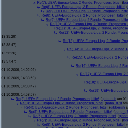
Re(7): UEFA-Europa-Liga, 2 Runde, Prognosen, bitte!
(
bo
Re(8): UEFA-Europa-Liga, 2 Runde, Prognosen, bitte!
(
Re(9): UEFA-Europa-Liga, 2 Runde, Prognosen, bitte
Re(8): UEFA-Europa-Liga, 2 Runde, Prognosen, bitte!
(
Re(9): UEFA-Europa-Liga, 2 Runde, Prognosen, bitte
Re(10): UEFA-Europa-Liga, 2 Runde, Prognosen, b
Re(11): UEFA-Europa-Liga, 2 Runde, Prognosen,
Re(12): UEFA-Europa-Liga, 2 Runde, Prognos
13:35:29)
Re(13): UEFA-Europa-Liga, 2 Runde, Prog
13:38:47)
Re(14): UEFA-Europa-Liga, 2 Runde, Pr
13:56:26)
Re(15): UEFA-Europa-Liga, 2 Runde,
13:57:47)
Re(16): UEFA-Europa-Liga, 2 Run
01.10.2009, 14:02:05)
Re(17): UEFA-Europa-Liga, 2 R
01.10.2009, 14:33:59)
Re(18): UEFA-Europa-Liga, 
01.10.2009, 14:38:47)
Re(19): UEFA-Europa-Liga
01.10.2009, 14:58:57)
Re(2): UEFA-Europa-Liga, 2 Runde, Prognosen, bitte!
(
gibberish
am 01.
Re(3): UEFA-Europa-Liga, 2 Runde, Prognosen, bitte!
(
bono_d70
am 
Re(4): UEFA-Europa-Liga, 2 Runde, Prognosen, bitte!
(
gibberish
a
Re(5): UEFA-Europa-Liga, 2 Runde, Prognosen, bitte!
(
bono_d
Re(6): UEFA-Europa-Liga, 2 Runde, Prognosen, bitte!
(
gibbe
Re(7): UEFA-Europa-Liga, 2 Runde, Prognosen, bitte!
(
bo
Re(8): UEFA-Europa-Liga, 2 Runde, Prognosen, bitte!
(