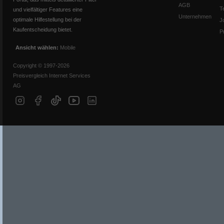
AGB
T
und vielfältiger Features eine
Unternehmen
optimale Hilfestellung bei der
J
Kaufentscheidung bietet.
P
Ansicht wählen:
Mobile
Copyright © 1997-2026
Preisvergleich Internet Services
AG