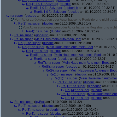
Re(3): 1:0 für Salzburg
(
piiceman
am 01.10.2009, 19:30:59)
Re(4): 1:0 für Salzburg
(
ducduc
am 01.10.2009, 19:31:40)
Re(5): 1:0 für Salzburg
(
gibberish
am 01.10.2009, 19:32:31)
Re(6): 1:0 für Salzburg
(
ducduc
am 01.10.2009, 19:34:08)
na super
(
ducduc
am 01.10.2009, 19:35:21)
Vom Autor zurückgezogen oder Autor hat seine Registrierung nicht bestä
Re(2): na super
(
ducduc
am 01.10.2009, 19:36:14)
Vom Autor zurückgezogen oder Autor hat seine Registrierung nicht 
Re(4): na super
(
ducduc
am 01.10.2009, 19:39:19)
Re: na super
(
gibberish
am 01.10.2009, 19:35:59)
Re: na super
(
Mein Haus-mein Auto-mein Boot
am 01.10.2009, 19:36:11
Re(2): na super
(
ducduc
am 01.10.2009, 19:36:38)
Re(3): na super
(
Mein Haus-mein Auto-mein Boot
am 01.10.2009, 
Re(4): na super
(
ducduc
am 01.10.2009, 19:39:39)
Re(5): na super
(
Mein Haus-mein Auto-mein Boot
am 01.10.2
Re(6): na super
(
ducduc
am 01.10.2009, 19:42:01)
Re(7): na super
(
Mein Haus-mein Auto-mein Boot
am 01
Re(8): na super
(
ducduc
am 01.10.2009, 19:44:15)
Re(9): na super
(
Mein Haus-mein Auto-mein Boot
Re(10): na super
(
ducduc
am 01.10.2009, 19:4
Re(11): na super
(
Mein Haus-mein Auto-mei
Re(12): na super
(
ducduc
am 01.10.2009,
Re(13): na super
(
gibberish
am 01.10.2
Re(14): na super
(
ducduc
am 01.10.
Re(13): na super
(
Mein Haus-mein Aut
Re(14): na super
(
ducduc
am 01.10.
Re: na super
(
IcyBox
am 01.10.2009, 19:37:32)
Re(2): na super
(
ducduc
am 01.10.2009, 19:40:00)
Re(3): na super
(
gibberish
am 01.10.2009, 19:40:42)
Re(4): na super
(
ducduc
am 01.10.2009, 19:42:43)