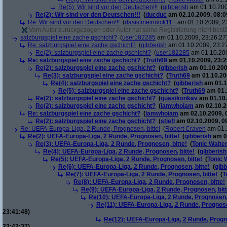
Re(5): Wir sind vor den Deutschen!!!
(
gibberish
am 01.10.200
Re(2): Wir sind vor den Deutschen!!!
(
ducduc
am 02.10.2009, 08:0
Re: Wir sind vor den Deutschen!!!
(
dasistmeinnick11+
am 01.10.2009, 2
Vom Autor zurückgezogen oder Autor hat seine Registrierung nicht bestä
salzburgspiel eine zache gschicht?
(
user182285
am 01.10.2009, 23:26:27
Re: salzburgspiel eine zache gschicht?
(
gibberish
am 01.10.2009, 23:2
Re(2): salzburgspiel eine zache gschicht?
(
user182285
am 01.10.200
Re: salzburgspiel eine zache gschicht?
(
Truth69
am 01.10.2009, 23:2
Re(2): salzburgspiel eine zache gschicht?
(
gibberish
am 01.10.200
Re(3): salzburgspiel eine zache gschicht?
(
Truth69
am 01.10.200
Re(4): salzburgspiel eine zache gschicht?
(
gibberish
am 01.1
Re(5): salzburgspiel eine zache gschicht?
(
Truth69
am 01.1
Re(2): salzburgspiel eine zache gschicht?
(
quasikonkav
am 01.10.
Re(2): salzburgspiel eine zache gschicht?
(
iamwhoiam
am 02.10.2
Re: salzburgspiel eine zache gschicht?
(
iamwhoiam
am 02.10.2009, 
Re(2): salzburgspiel eine zache gschicht?
(
stiefl
am 02.10.2009, 0
Re: UEFA-Europa-Liga, 2 Runde, Prognosen, bitte!
(
Robert Craven
am 01.1
Re(2): UEFA-Europa-Liga, 2 Runde, Prognosen, bitte!
(
gibberish
am 01
Re(3): UEFA-Europa-Liga, 2 Runde, Prognosen, bitte!
(
Tonic Walte
Re(4): UEFA-Europa-Liga, 2 Runde, Prognosen, bitte!
(
gibberish
Re(5): UEFA-Europa-Liga, 2 Runde, Prognosen, bitte!
(
Tonic 
Re(6): UEFA-Europa-Liga, 2 Runde, Prognosen, bitte!
(
gibb
Re(7): UEFA-Europa-Liga, 2 Runde, Prognosen, bitte!
(
T
Re(8): UEFA-Europa-Liga, 2 Runde, Prognosen, bitte!
Re(9): UEFA-Europa-Liga, 2 Runde, Prognosen, bitt
Re(10): UEFA-Europa-Liga, 2 Runde, Prognosen, 
Re(11): UEFA-Europa-Liga, 2 Runde, Prognose
23:41:48)
Re(12): UEFA-Europa-Liga, 2 Runde, Progno
23:42:37)