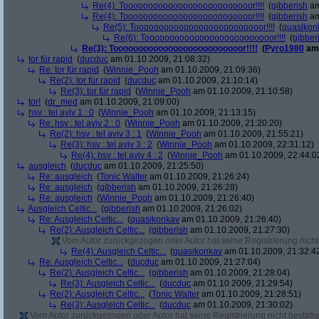
Re(4): Toooooooooooooooooooooooooor!!!!
(
gibberish
am
Re(4): Toooooooooooooooooooooooooor!!!!
(
gibberish
am
Re(5): Toooooooooooooooooooooooooor!!!!
(
quasikon
Re(6): Toooooooooooooooooooooooooor!!!!
(
gibber
Re(3): Toooooooooooooooooooooooooor!!!!
(
Pyro1980
am 
tor für rapid
(
ducduc
am 01.10.2009, 21:08:32)
Re: tor für rapid
(
Winnie_Pooh
am 01.10.2009, 21:09:36)
Re(2): tor für rapid
(
ducduc
am 01.10.2009, 21:10:14)
Re(3): tor für rapid
(
Winnie_Pooh
am 01.10.2009, 21:10:58)
tor!
(
dr_med
am 01.10.2009, 21:09:00)
hsv : tel aviv 1 : 0
(
Winnie_Pooh
am 01.10.2009, 21:13:15)
Re: hsv : tel aviv 2 : 0
(
Winnie_Pooh
am 01.10.2009, 21:20:20)
Re(2): hsv : tel aviv 3 : 1
(
Winnie_Pooh
am 01.10.2009, 21:55:21)
Re(3): hsv : tel aviv 3 : 2
(
Winnie_Pooh
am 01.10.2009, 22:31:12)
Re(4): hsv : tel aviv 4 : 2
(
Winnie_Pooh
am 01.10.2009, 22:44:0
ausgleich
(
ducduc
am 01.10.2009, 21:25:50)
Re: ausgleich
(
Tonic Walter
am 01.10.2009, 21:26:24)
Re: ausgleich
(
gibberish
am 01.10.2009, 21:26:28)
Re: ausgleich
(
Winnie_Pooh
am 01.10.2009, 21:26:40)
Ausgleich Celtic...
(
gibberish
am 01.10.2009, 21:26:02)
Re: Ausgleich Celtic...
(
quasikonkav
am 01.10.2009, 21:26:40)
Re(2): Ausgleich Celtic...
(
gibberish
am 01.10.2009, 21:27:30)
Vom Autor zurückgezogen oder Autor hat seine Registrierung nicht 
Re(4): Ausgleich Celtic...
(
quasikonkav
am 01.10.2009, 21:32:4
Re: Ausgleich Celtic...
(
ducduc
am 01.10.2009, 21:27:04)
Re(2): Ausgleich Celtic...
(
gibberish
am 01.10.2009, 21:28:04)
Re(3): Ausgleich Celtic...
(
ducduc
am 01.10.2009, 21:29:54)
Re(2): Ausgleich Celtic...
(
Tonic Walter
am 01.10.2009, 21:28:51)
Re(3): Ausgleich Celtic...
(
ducduc
am 01.10.2009, 21:30:02)
Vom Autor zurückgezogen oder Autor hat seine Registrierung nicht bestätig