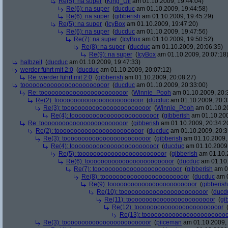
Re(5): na super
(
King_Uli
am 01.10.2009, 19:44:04)
Re(6): na super
(
ducduc
am 01.10.2009, 19:44:58)
Re(6): na super
(
gibberish
am 01.10.2009, 19:45:29)
Re(5): na super
(
IcyBox
am 01.10.2009, 19:47:20)
Re(6): na super
(
ducduc
am 01.10.2009, 19:47:56)
Re(7): na super
(
IcyBox
am 01.10.2009, 19:50:52)
Re(8): na super
(
ducduc
am 01.10.2009, 20:06:35)
Re(9): na super
(
IcyBox
am 01.10.2009, 20:07:18
halbzeit
(
ducduc
am 01.10.2009, 19:47:33)
werder führt mit 2:0
(
ducduc
am 01.10.2009, 20:07:12)
Re: werder führt mit 2:0
(
gibberish
am 01.10.2009, 20:08:27)
toooooooooooooooooooooooor
(
ducduc
am 01.10.2009, 20:33:00)
Re: toooooooooooooooooooooooor
(
Winnie_Pooh
am 01.10.2009, 20:
Re(2): toooooooooooooooooooooooor
(
ducduc
am 01.10.2009, 20:3
Re(3): toooooooooooooooooooooooor
(
Winnie_Pooh
am 01.10.20
Re(4): toooooooooooooooooooooooor
(
gibberish
am 01.10.200
Re: toooooooooooooooooooooooor
(
gibberish
am 01.10.2009, 20:34:2
Re(2): toooooooooooooooooooooooor
(
ducduc
am 01.10.2009, 20:3
Re(3): toooooooooooooooooooooooor
(
gibberish
am 01.10.2009, 
Re(4): toooooooooooooooooooooooor
(
ducduc
am 01.10.2009,
Re(5): toooooooooooooooooooooooor
(
gibberish
am 01.10.2
Re(6): toooooooooooooooooooooooor
(
ducduc
am 01.10.
Re(7): toooooooooooooooooooooooor
(
gibberish
am 01
Re(8): toooooooooooooooooooooooor
(
ducduc
am 0
Re(9): toooooooooooooooooooooooor
(
gibberish
Re(10): toooooooooooooooooooooooor
(
ducd
Re(11): toooooooooooooooooooooooor
(
gi
Re(12): toooooooooooooooooooooooor
Re(13): toooooooooooooooooooooooo
Re(3): toooooooooooooooooooooooor
(
piiceman
am 01.10.2009, 