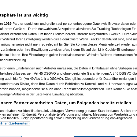
atsphäre ist uns wichtig
ere
1019
-Partner speichern und greifen auf personenbezogene Daten wie Browserdaten oder 
f Ihrem Gerät zu. Durch Auswahl von Akzeptieren aktivieren Sie Tracking-Technologien für d
artner verarbeiten Daten, um Ihnen Dienste bereitzustellen“ aufgeführten Zwecke. Durch Aus
 20:36:34)
 Widerruf Ihrer Einwilligung werden diese deaktiviert. Wenn Tracker deaktiviert sind, sind m
09.2009, 20:37:39)
 möglicherweise nicht mehr so relevant für Sie. Sie können dieses Menü jederzeit wieder auf
9.2009, 20:40:59)
 zu ändern oder Ihre Einwilligung zu widerrufen, indem Sie auf den Link Cookie-Einstellunge
m 30.09.2009, 20:41:20)
eite klicken. Ihre Einstellungen gelten innerhalb unseres Website. Weitere Informationen fin
t
(
substitute
am 30.09.2009, 20:42:04)
nschutzerklärung.
09.2009, 20:45:37)
tätigt
(
substitute
am 30.09.2009, 20:46:24)
etroffenen Einstellungen auch Anbieter umfassen, die Daten in Drittstaaten ohne Vorliegen ei
tätigt
(
substitute
am 01.10.2009, 22:57:14)
itsbeschlusses gem Art 45 DSGVO und ohne geeignete Garantien gem Art 46 DSGVO übermi
m 01.10.2009, 22:58:35)
gung auch hierfür (Art 49 Abs 1 lit a DSGVO). Dies gilt insbesondere für Datenübermittlungen i
9.2009, 22:45:21)
esondere das Risiko, dass Ihre Daten durch Behörden zu Kontroll- und zu Überwachungsz
09.2009, 22:47:25)
werden können, möglicherweise auch ohne Rechtsbehelfsmöglichkeiten. Dies können Sie abst
.2009, 11:44:17)
10.2009, 13:35:42)
eweiligen Anbieter in der Liste keine Einwilligung abgeben.
m 01.10.2009, 14:26:34)
nsere Partner verarbeiten Daten, um Folgendes bereitzustellen:
.10.2009, 13:57:51)
09, 11:46:07)
enschaften zur Identifikation aktiv abfragen. Verwendung genauer Standortdaten. Speichern 
.2009, 11:55:41)
ionen auf einem Endgerät. Personalisierte Werbung und Inhalte, Messung von Werbeleistung 
01.10.2009, 11:56:58)
von Inhalten, Zielgruppenforschung sowie Entwicklung und Verbesserung von Angeboten.
01.10.2009, 11:57:54)
rtner (Lieferanten)
70
am 01.10.2009, 11:58:30)
uc
am 01.10.2009, 12:01:05)
no_d70
am 01.10.2009, 12:02:51)