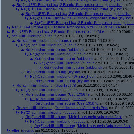
Re(3): UEFA-Europa-Liga, 2 Runde, Prognosen, bitte!
(
IcyBox
am 01.
Re(2): UEFA-Europa-Liga, 2 Runde, Prognosen, bitte!
(
gibberish
am 01.
Re(3): UEFA-Europa-Liga, 2 Runde, Prognosen, bitte!
(
IcyBox
am 01.
Re(4): UEFA-Europa-Liga, 2 Runde, Prognosen, bitte!
(
gibberish
a
Re(5): UEFA-Europa-Liga, 2 Runde, Prognosen, bitte!
(
IcyBox
a
Re(6): UEFA-Europa-Liga, 2 Runde, Prognosen, bitte!
(
gibbe
Re: UEFA-Europa-Liga, 2 Runde, Prognosen, bitte!
(
RaStaDeluXe
am 01.1
Re: UEFA-Europa-Liga, 2 Runde, Prognosen, bitte!
(
Alex
am 01.10.2009, 1
schiiiiiiiiiiiiiiiebung
(
ducduc
am 01.10.2009, 19:02:31)
Re: schiiiiiiiiiiiiiiiebung
(
gibberish
am 01.10.2009, 19:03:39)
Re(2): schiiiiiiiiiiiiiiiebung
(
ducduc
am 01.10.2009, 19:04:45)
Re(3): schiiiiiiiiiiiiiiiebung
(
gibberish
am 01.10.2009, 19:05:28)
Re(4): schiiiiiiiiiiiiiiiebung
(
ducduc
am 01.10.2009, 19:06:12)
Re(5): schiiiiiiiiiiiiiiiebung
(
gibberish
am 01.10.2009, 19:07:4
Re(6): schiiiiiiiiiiiiiiiebung
(
ducduc
am 01.10.2009, 19:10:0
Re(7): schiiiiiiiiiiiiiiiebung
(
gibberish
am 01.10.2009, 19
Re(3): schiiiiiiiiiiiiiiiebung
(
IcyBox
am 01.10.2009, 19:08:43)
Re(4): schiiiiiiiiiiiiiiiebung
(
Winnie_Pooh
am 01.10.2009, 19:46:
Re(5): schiiiiiiiiiiiiiiiebung
(
IcyBox
am 01.10.2009, 19:49:33)
Re: schiiiiiiiiiiiiiiiebung
(
User135678
am 01.10.2009, 19:04:24)
Re(2): schiiiiiiiiiiiiiiiebung
(
ducduc
am 01.10.2009, 19:05:02)
Re(3): schiiiiiiiiiiiiiiiebung
(
User135678
am 01.10.2009, 19:06:15)
Re(4): schiiiiiiiiiiiiiiiebung
(
ducduc
am 01.10.2009, 19:06:55)
Re(5): schiiiiiiiiiiiiiiiebung
(
User135678
am 01.10.2009, 19:0
Re: schiiiiiiiiiiiiiiiebung
(
Mein Haus-mein Auto-mein Boot
am 01.10.2009,
Re(2): schiiiiiiiiiiiiiiiebung
(
ducduc
am 01.10.2009, 19:06:36)
Re(3): schiiiiiiiiiiiiiiiebung
(
Mein Haus-mein Auto-mein Boot
am 01.
Re(4): schiiiiiiiiiiiiiiiebung
(
ducduc
am 01.10.2009, 19:09:34)
Re(5): schiiiiiiiiiiiiiiiebung
(
Mein Haus-mein Auto-mein Boot
a
elfer
(
ducduc
am 01.10.2009, 19:08:53)