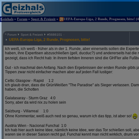
Geizhals
»
Forum
»
Sport & Freizeit
»
UEFA-Europa-Liga, 2 Runde, Prognosen, bitte! (4
^
Forum
Sport & Freizeit
#
5686101
UEFA-Europa-Liga, 2 Runde, Prognosen, bitte!
Ich weiß, ich weiß - früher als in der 1. Runde, aber einerseits sollen die Exper
haben, ihre Expertisen abzuschließen (gell, ducduc?) und andererseits hat die
gezeigt, dass ich Recht hab: In ihrem tiefsten Inneren sind die GHFler alle Fußb
Gut - ich machmal den Anfang. Nach den Ergebnissen der ersten Runde gibts ja
Tippen zwar nicht einfacher machen aber auf jeden Fall lustiger:
Celtic Glasgow - Rapid 1:2
ich glaub dran, dass die GrünWeißen "The Paradise" als Sieger verlassen. D
haben, die Schotten
Galatasaray - Sturm Graz 4:0
Sorry, aber da wird nix zu holen sein
Salzburg - Villarreal 1:0
Ohne Kommentar, weiß auch ned so genau, warum ich das tipp, ist aber so!
Austria Wien - Nacional Funchal 1:0
Ich hab hier auch keine Idee, nämlich keine Idee, wer das Tor schießen soll, abe
waren sie in dieser Saison recht gut. Funchal kennt man nicht wirklich, drum vors