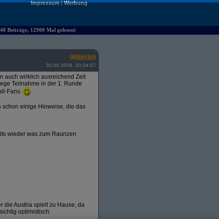
Impressum
|
Werbung
40 Beiträge, 12900 Mal gelesen)
gibberish
30.09.2009, 20:34:07
ten auch wirklich ausreichend Zeit
 rege Teilnahme in der 1. Runde
all-Fans.
 schon einige Hinweise, die das
amits wieder was zum Raunzen
r die Austria spielt zu Hause, da
ichtig optimistisch.