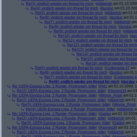
Re(3): endlich wieder ein thread für mich
(
gibberish
am 01.10.2009
Re(4): endlich wieder ein thread für mich
(
ducduc
am 01.10.200
Re(5): endlich wieder ein thread für mich
(
gibberish
am 01.10
Re(6): endlich wieder ein thread für mich
(
ducduc
am 01.1
Re(7): endlich wieder ein thread für mich
(
gibberish
am 
Re(8): endlich wieder ein thread für mich
(
ducduc
am
Re(9): endlich wieder ein thread für mich
(
gibberi
Re(10): endlich wieder ein thread für mich
(
duc
Re(11): endlich wieder ein thread für mich
(
g
Re(12): endlich wieder ein thread für mich
Re(13): endlich wieder ein thread für m
Re(14): endlich wieder ein thread fü
Re(15): endlich wieder ein thread
Re(16): endlich wieder ein thr
Re(5): endlich wieder ein thread für mich
(
Codename 47
am 0
Re(6): endlich wieder ein thread für mich
(
ducduc
am 01.1
Re(7): endlich wieder ein thread für mich
(
Codename 4
Re(8): endlich wieder ein thread für mich
(
ducduc
Re: UEFA-Europa-Liga, 2 Runde, Prognosen, bitte!
(
Petz
am 01.10.2009, 1
Re(2): UEFA-Europa-Liga, 2 Runde, Prognosen, bitte!
(
Hannes34
am 01
Re: UEFA-Europa-Liga, 2 Runde, Prognosen, bitte!
(
Winnie_Pooh
am 01.10
Re(2): UEFA-Europa-Liga, 2 Runde, Prognosen, bitte!
(
gibberish
am 01.
Re(3): UEFA-Europa-Liga, 2 Runde, Prognosen, bitte!
(
Winnie_Pooh
Re(4): UEFA-Europa-Liga, 2 Runde, Prognosen, bitte!
(
gibberish
a
Re: UEFA-Europa-Liga, 2 Runde, Prognosen, bitte!
(
Gabbo
am 01.10.2009,
Re(2): UEFA-Europa-Liga, 2 Runde, Prognosen, bitte!
(
gibberish
am 01.
Re(3): UEFA-Europa-Liga, 2 Runde, Prognosen, bitte!
(
Gabbo
am 01.
Re: UEFA-Europa-Liga, 2 Runde, Prognosen, bitte!
(
Hannes34
am 01.10.2
Re(2): UEFA-Europa-Liga, 2 Runde, Prognosen, bitte!
(
gibberish
am 01.
Re(3): UEFA-Europa-Liga, 2 Runde, Prognosen, bitte!
(
Hannes34
am 