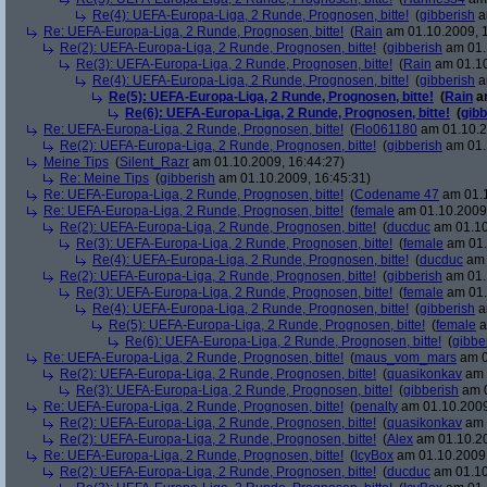
Re(4): UEFA-Europa-Liga, 2 Runde, Prognosen, bitte!
(
gibberish
a
Re: UEFA-Europa-Liga, 2 Runde, Prognosen, bitte!
(
Rain
am 01.10.2009, 1
Re(2): UEFA-Europa-Liga, 2 Runde, Prognosen, bitte!
(
gibberish
am 01.
Re(3): UEFA-Europa-Liga, 2 Runde, Prognosen, bitte!
(
Rain
am 01.10
Re(4): UEFA-Europa-Liga, 2 Runde, Prognosen, bitte!
(
gibberish
a
Re(5): UEFA-Europa-Liga, 2 Runde, Prognosen, bitte!
(
Rain
am
Re(6): UEFA-Europa-Liga, 2 Runde, Prognosen, bitte!
(
gibb
Re: UEFA-Europa-Liga, 2 Runde, Prognosen, bitte!
(
Flo061180
am 01.10.2
Re(2): UEFA-Europa-Liga, 2 Runde, Prognosen, bitte!
(
gibberish
am 01.
Meine Tips
(
Silent_Razr
am 01.10.2009, 16:44:27)
Re: Meine Tips
(
gibberish
am 01.10.2009, 16:45:31)
Re: UEFA-Europa-Liga, 2 Runde, Prognosen, bitte!
(
Codename 47
am 01.1
Re: UEFA-Europa-Liga, 2 Runde, Prognosen, bitte!
(
female
am 01.10.2009,
Re(2): UEFA-Europa-Liga, 2 Runde, Prognosen, bitte!
(
ducduc
am 01.10
Re(3): UEFA-Europa-Liga, 2 Runde, Prognosen, bitte!
(
female
am 01.
Re(4): UEFA-Europa-Liga, 2 Runde, Prognosen, bitte!
(
ducduc
am 
Re(2): UEFA-Europa-Liga, 2 Runde, Prognosen, bitte!
(
gibberish
am 01.
Re(3): UEFA-Europa-Liga, 2 Runde, Prognosen, bitte!
(
female
am 01.
Re(4): UEFA-Europa-Liga, 2 Runde, Prognosen, bitte!
(
gibberish
a
Re(5): UEFA-Europa-Liga, 2 Runde, Prognosen, bitte!
(
female
a
Re(6): UEFA-Europa-Liga, 2 Runde, Prognosen, bitte!
(
gibbe
Re: UEFA-Europa-Liga, 2 Runde, Prognosen, bitte!
(
maus_vom_mars
am 0
Re(2): UEFA-Europa-Liga, 2 Runde, Prognosen, bitte!
(
quasikonkav
am 
Re(3): UEFA-Europa-Liga, 2 Runde, Prognosen, bitte!
(
gibberish
am 0
Re: UEFA-Europa-Liga, 2 Runde, Prognosen, bitte!
(
penalty
am 01.10.2009
Re(2): UEFA-Europa-Liga, 2 Runde, Prognosen, bitte!
(
quasikonkav
am 
Re(2): UEFA-Europa-Liga, 2 Runde, Prognosen, bitte!
(
Alex
am 01.10.20
Re: UEFA-Europa-Liga, 2 Runde, Prognosen, bitte!
(
IcyBox
am 01.10.2009,
Re(2): UEFA-Europa-Liga, 2 Runde, Prognosen, bitte!
(
ducduc
am 01.10