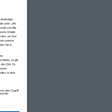
eindeutige
ie unter „Wir
wahl von Alle
anche Inhalte
rufen, um Ihre
n am unteren
den Sie in
nes
tteln, so gilt
n die USA. Es
wecken
ellen, in dem
von oder Zugriff
und der