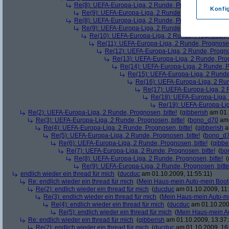
Re(8): UEFA-Europa-Liga, 2 Runde, Prognosen, bitte!
(
Konfi
Re(9): UEFA-Europa-Liga, 2 Runde, Prognosen, bitte
Re(8): UEFA-Europa-Liga, 2 Runde, Prognosen, bitte!
(
Re(9): UEFA-Europa-Liga, 2 Runde, Prognosen, bitte
Re(10): UEFA-Europa-Liga, 2 Runde, Prognosen, b
Re(11): UEFA-Europa-Liga, 2 Runde, Prognosen,
Re(12): UEFA-Europa-Liga, 2 Runde, Prognos
Re(13): UEFA-Europa-Liga, 2 Runde, Prog
Re(14): UEFA-Europa-Liga, 2 Runde, Pr
Re(15): UEFA-Europa-Liga, 2 Runde,
Re(16): UEFA-Europa-Liga, 2 Run
Re(17): UEFA-Europa-Liga, 2 R
Re(18): UEFA-Europa-Liga, 
Re(19): UEFA-Europa-Liga
Re(2): UEFA-Europa-Liga, 2 Runde, Prognosen, bitte!
(
gibberish
am 01.
Re(3): UEFA-Europa-Liga, 2 Runde, Prognosen, bitte!
(
bono_d70
am 
Re(4): UEFA-Europa-Liga, 2 Runde, Prognosen, bitte!
(
gibberish
a
Re(5): UEFA-Europa-Liga, 2 Runde, Prognosen, bitte!
(
bono_d
Re(6): UEFA-Europa-Liga, 2 Runde, Prognosen, bitte!
(
gibbe
Re(7): UEFA-Europa-Liga, 2 Runde, Prognosen, bitte!
(
bo
Re(8): UEFA-Europa-Liga, 2 Runde, Prognosen, bitte!
(
Re(9): UEFA-Europa-Liga, 2 Runde, Prognosen, bitte
endlich wieder ein thread für mich
(
ducduc
am 01.10.2009, 11:55:11)
Re: endlich wieder ein thread für mich
(
Mein Haus-mein Auto-mein Boot
Re(2): endlich wieder ein thread für mich
(
ducduc
am 01.10.2009, 11:
Re(3): endlich wieder ein thread für mich
(
Mein Haus-mein Auto-m
Re(4): endlich wieder ein thread für mich
(
ducduc
am 01.10.200
Re(5): endlich wieder ein thread für mich
(
Mein Haus-mein A
Re: endlich wieder ein thread für mich
(
gibberish
am 01.10.2009, 13:37:
Re(2): endlich wieder ein thread für mich
(
ducduc
am 01.10.2009, 16