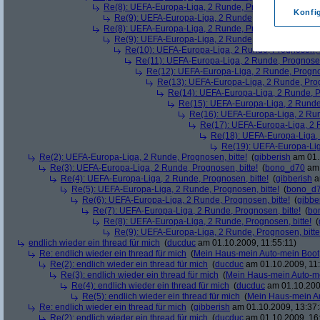
Re(8): UEFA-Europa-Liga, 2 Runde, Prognosen, bitte!
(
Konfi
Re(9): UEFA-Europa-Liga, 2 Runde, Prognosen, bitte
Re(8): UEFA-Europa-Liga, 2 Runde, Prognosen, bitte!
(
Re(9): UEFA-Europa-Liga, 2 Runde, Prognosen, bitte
Re(10): UEFA-Europa-Liga, 2 Runde, Prognosen, b
Re(11): UEFA-Europa-Liga, 2 Runde, Prognosen,
Re(12): UEFA-Europa-Liga, 2 Runde, Prognos
Re(13): UEFA-Europa-Liga, 2 Runde, Prog
Re(14): UEFA-Europa-Liga, 2 Runde, Pr
Re(15): UEFA-Europa-Liga, 2 Runde,
Re(16): UEFA-Europa-Liga, 2 Run
Re(17): UEFA-Europa-Liga, 2 R
Re(18): UEFA-Europa-Liga, 
Re(19): UEFA-Europa-Liga
Re(2): UEFA-Europa-Liga, 2 Runde, Prognosen, bitte!
(
gibberish
am 01.
Re(3): UEFA-Europa-Liga, 2 Runde, Prognosen, bitte!
(
bono_d70
am 
Re(4): UEFA-Europa-Liga, 2 Runde, Prognosen, bitte!
(
gibberish
a
Re(5): UEFA-Europa-Liga, 2 Runde, Prognosen, bitte!
(
bono_d
Re(6): UEFA-Europa-Liga, 2 Runde, Prognosen, bitte!
(
gibbe
Re(7): UEFA-Europa-Liga, 2 Runde, Prognosen, bitte!
(
bo
Re(8): UEFA-Europa-Liga, 2 Runde, Prognosen, bitte!
(
Re(9): UEFA-Europa-Liga, 2 Runde, Prognosen, bitte
endlich wieder ein thread für mich
(
ducduc
am 01.10.2009, 11:55:11)
Re: endlich wieder ein thread für mich
(
Mein Haus-mein Auto-mein Boot
Re(2): endlich wieder ein thread für mich
(
ducduc
am 01.10.2009, 11:
Re(3): endlich wieder ein thread für mich
(
Mein Haus-mein Auto-m
Re(4): endlich wieder ein thread für mich
(
ducduc
am 01.10.200
Re(5): endlich wieder ein thread für mich
(
Mein Haus-mein A
Re: endlich wieder ein thread für mich
(
gibberish
am 01.10.2009, 13:37:
Re(2): endlich wieder ein thread für mich
(
ducduc
am 01.10.2009, 16