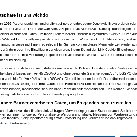
atsphäre ist uns wichtig
ere
1019
-Partner speichern und greifen auf personenbezogene Daten wie Browserdaten oder 
f Ihrem Gerät zu. Durch Auswahl von Akzeptieren aktivieren Sie Tracking-Technologien für d
artner verarbeiten Daten, um Ihnen Dienste bereitzustellen“ aufgeführten Zwecke. Durch Aus
 20:36:34)
 Widerruf Ihrer Einwilligung werden diese deaktiviert. Wenn Tracker deaktiviert sind, sind m
09.2009, 20:37:39)
 möglicherweise nicht mehr so relevant für Sie. Sie können dieses Menü jederzeit wieder auf
9.2009, 20:40:59)
 zu ändern oder Ihre Einwilligung zu widerrufen, indem Sie auf den Link Cookie-Einstellunge
m 30.09.2009, 20:41:20)
eite klicken. Ihre Einstellungen gelten innerhalb unseres Website. Weitere Informationen fin
t
(
substitute
am 30.09.2009, 20:42:04)
nschutzerklärung.
09.2009, 20:45:37)
tätigt
(
substitute
am 30.09.2009, 20:46:24)
etroffenen Einstellungen auch Anbieter umfassen, die Daten in Drittstaaten ohne Vorliegen ei
tätigt
(
substitute
am 01.10.2009, 22:57:14)
itsbeschlusses gem Art 45 DSGVO und ohne geeignete Garantien gem Art 46 DSGVO übermi
m 01.10.2009, 22:58:35)
gung auch hierfür (Art 49 Abs 1 lit a DSGVO). Dies gilt insbesondere für Datenübermittlungen i
9.2009, 22:45:21)
esondere das Risiko, dass Ihre Daten durch Behörden zu Kontroll- und zu Überwachungsz
09.2009, 22:47:25)
werden können, möglicherweise auch ohne Rechtsbehelfsmöglichkeiten. Dies können Sie abst
.2009, 11:44:17)
10.2009, 13:35:42)
eweiligen Anbieter in der Liste keine Einwilligung abgeben.
m 01.10.2009, 14:26:34)
nsere Partner verarbeiten Daten, um Folgendes bereitzustellen:
.10.2009, 13:57:51)
09, 11:46:07)
enschaften zur Identifikation aktiv abfragen. Verwendung genauer Standortdaten. Speichern 
.2009, 11:55:41)
ionen auf einem Endgerät. Personalisierte Werbung und Inhalte, Messung von Werbeleistung 
01.10.2009, 11:56:58)
von Inhalten, Zielgruppenforschung sowie Entwicklung und Verbesserung von Angeboten.
01.10.2009, 11:57:54)
rtner (Lieferanten)
70
am 01.10.2009, 11:58:30)
uc
am 01.10.2009, 12:01:05)
no_d70
am 01.10.2009, 12:02:51)