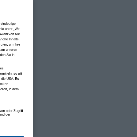
eindeutige
ie unter „Wir
wahl von Alle
anche Inhalte
rufen, um Ihre
n am unteren
den Sie in
nes
tteln, so gilt
n die USA. Es
wecken
ellen, in dem
von oder Zugriff
und der