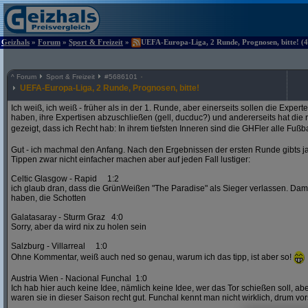
Geizhals
»
Forum
»
Sport & Freizeit
»
UEFA-Europa-Liga, 2 Runde, Prognosen, bitte! (4
^
Forum
Sport & Freizeit
#
5686101
UEFA-Europa-Liga, 2 Runde, Prognosen, bitte!
Ich weiß, ich weiß - früher als in der 1. Runde, aber einerseits sollen die Exper
haben, ihre Expertisen abzuschließen (gell, ducduc?) und andererseits hat die
gezeigt, dass ich Recht hab: In ihrem tiefsten Inneren sind die GHFler alle Fußb
Gut - ich machmal den Anfang. Nach den Ergebnissen der ersten Runde gibts ja
Tippen zwar nicht einfacher machen aber auf jeden Fall lustiger:
Celtic Glasgow - Rapid 1:2
ich glaub dran, dass die GrünWeißen "The Paradise" als Sieger verlassen. D
haben, die Schotten
Galatasaray - Sturm Graz 4:0
Sorry, aber da wird nix zu holen sein
Salzburg - Villarreal 1:0
Ohne Kommentar, weiß auch ned so genau, warum ich das tipp, ist aber so!
Austria Wien - Nacional Funchal 1:0
Ich hab hier auch keine Idee, nämlich keine Idee, wer das Tor schießen soll, abe
waren sie in dieser Saison recht gut. Funchal kennt man nicht wirklich, drum vors