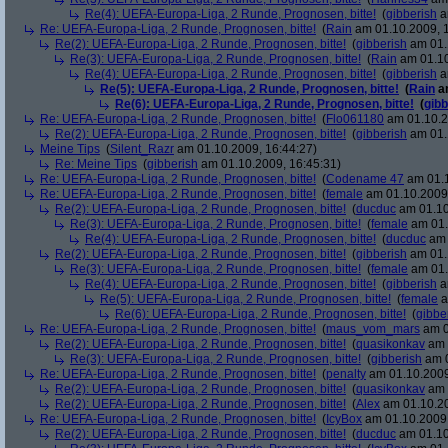
Re(4): UEFA-Europa-Liga, 2 Runde, Prognosen, bitte!
(
gibberish
a
Re: UEFA-Europa-Liga, 2 Runde, Prognosen, bitte!
(
Rain
am 01.10.2009, 1
Re(2): UEFA-Europa-Liga, 2 Runde, Prognosen, bitte!
(
gibberish
am 01.
Re(3): UEFA-Europa-Liga, 2 Runde, Prognosen, bitte!
(
Rain
am 01.10
Re(4): UEFA-Europa-Liga, 2 Runde, Prognosen, bitte!
(
gibberish
a
Re(5): UEFA-Europa-Liga, 2 Runde, Prognosen, bitte!
(
Rain
am
Re(6): UEFA-Europa-Liga, 2 Runde, Prognosen, bitte!
(
gibb
Re: UEFA-Europa-Liga, 2 Runde, Prognosen, bitte!
(
Flo061180
am 01.10.2
Re(2): UEFA-Europa-Liga, 2 Runde, Prognosen, bitte!
(
gibberish
am 01.
Meine Tips
(
Silent_Razr
am 01.10.2009, 16:44:27)
Re: Meine Tips
(
gibberish
am 01.10.2009, 16:45:31)
Re: UEFA-Europa-Liga, 2 Runde, Prognosen, bitte!
(
Codename 47
am 01.1
Re: UEFA-Europa-Liga, 2 Runde, Prognosen, bitte!
(
female
am 01.10.2009,
Re(2): UEFA-Europa-Liga, 2 Runde, Prognosen, bitte!
(
ducduc
am 01.10
Re(3): UEFA-Europa-Liga, 2 Runde, Prognosen, bitte!
(
female
am 01.
Re(4): UEFA-Europa-Liga, 2 Runde, Prognosen, bitte!
(
ducduc
am 
Re(2): UEFA-Europa-Liga, 2 Runde, Prognosen, bitte!
(
gibberish
am 01.
Re(3): UEFA-Europa-Liga, 2 Runde, Prognosen, bitte!
(
female
am 01.
Re(4): UEFA-Europa-Liga, 2 Runde, Prognosen, bitte!
(
gibberish
a
Re(5): UEFA-Europa-Liga, 2 Runde, Prognosen, bitte!
(
female
a
Re(6): UEFA-Europa-Liga, 2 Runde, Prognosen, bitte!
(
gibbe
Re: UEFA-Europa-Liga, 2 Runde, Prognosen, bitte!
(
maus_vom_mars
am 0
Re(2): UEFA-Europa-Liga, 2 Runde, Prognosen, bitte!
(
quasikonkav
am 
Re(3): UEFA-Europa-Liga, 2 Runde, Prognosen, bitte!
(
gibberish
am 0
Re: UEFA-Europa-Liga, 2 Runde, Prognosen, bitte!
(
penalty
am 01.10.2009
Re(2): UEFA-Europa-Liga, 2 Runde, Prognosen, bitte!
(
quasikonkav
am 
Re(2): UEFA-Europa-Liga, 2 Runde, Prognosen, bitte!
(
Alex
am 01.10.20
Re: UEFA-Europa-Liga, 2 Runde, Prognosen, bitte!
(
IcyBox
am 01.10.2009,
Re(2): UEFA-Europa-Liga, 2 Runde, Prognosen, bitte!
(
ducduc
am 01.10