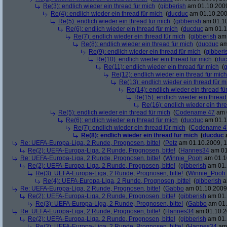
Re(3): endlich wieder ein thread für mich
(
gibberish
am 01.10.2009
Re(4): endlich wieder ein thread für mich
(
ducduc
am 01.10.200
Re(5): endlich wieder ein thread für mich
(
gibberish
am 01.10
Re(6): endlich wieder ein thread für mich
(
ducduc
am 01.1
Re(7): endlich wieder ein thread für mich
(
gibberish
am 
Re(8): endlich wieder ein thread für mich
(
ducduc
am
Re(9): endlich wieder ein thread für mich
(
gibberi
Re(10): endlich wieder ein thread für mich
(
duc
Re(11): endlich wieder ein thread für mich
(
g
Re(12): endlich wieder ein thread für mich
Re(13): endlich wieder ein thread für m
Re(14): endlich wieder ein thread fü
Re(15): endlich wieder ein thread
Re(16): endlich wieder ein thr
Re(5): endlich wieder ein thread für mich
(
Codename 47
am 0
Re(6): endlich wieder ein thread für mich
(
ducduc
am 01.1
Re(7): endlich wieder ein thread für mich
(
Codename 4
Re(8): endlich wieder ein thread für mich
(
ducduc
Re: UEFA-Europa-Liga, 2 Runde, Prognosen, bitte!
(
Petz
am 01.10.2009, 1
Re(2): UEFA-Europa-Liga, 2 Runde, Prognosen, bitte!
(
Hannes34
am 01
Re: UEFA-Europa-Liga, 2 Runde, Prognosen, bitte!
(
Winnie_Pooh
am 01.10
Re(2): UEFA-Europa-Liga, 2 Runde, Prognosen, bitte!
(
gibberish
am 01.
Re(3): UEFA-Europa-Liga, 2 Runde, Prognosen, bitte!
(
Winnie_Pooh
Re(4): UEFA-Europa-Liga, 2 Runde, Prognosen, bitte!
(
gibberish
a
Re: UEFA-Europa-Liga, 2 Runde, Prognosen, bitte!
(
Gabbo
am 01.10.2009,
Re(2): UEFA-Europa-Liga, 2 Runde, Prognosen, bitte!
(
gibberish
am 01.
Re(3): UEFA-Europa-Liga, 2 Runde, Prognosen, bitte!
(
Gabbo
am 01.
Re: UEFA-Europa-Liga, 2 Runde, Prognosen, bitte!
(
Hannes34
am 01.10.2
Re(2): UEFA-Europa-Liga, 2 Runde, Prognosen, bitte!
(
gibberish
am 01.
Re(3): UEFA-Europa-Liga, 2 Runde, Prognosen, bitte!
(
Hannes34
am 