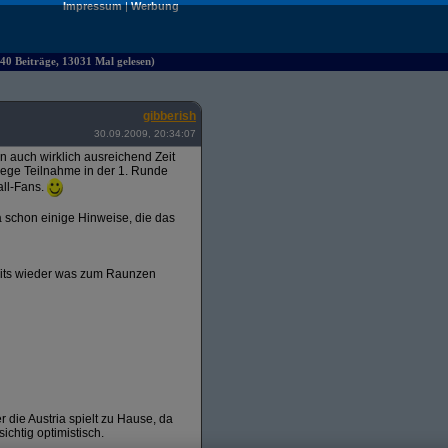
Impressum
|
Werbung
40 Beiträge, 13031 Mal gelesen)
gibberish
30.09.2009, 20:34:07
ten auch wirklich ausreichend Zeit
 rege Teilnahme in der 1. Runde
all-Fans.
 schon einige Hinweise, die das
amits wieder was zum Raunzen
r die Austria spielt zu Hause, da
ichtig optimistisch.