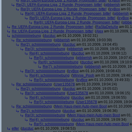
Re(3): UEFA-Europa-Liga, 2 Runde, Prognosen, bitte!
(
IcyBox
am 01.
Re(2): UEFA-Europa-Liga, 2 Runde, Prognosen, bitte!
(
gibberish
am 01.
Re(3): UEFA-Europa-Liga, 2 Runde, Prognosen, bitte!
(
IcyBox
am 01.
Re(4): UEFA-Europa-Liga, 2 Runde, Prognosen, bitte!
(
gibberish
a
Re(5): UEFA-Europa-Liga, 2 Runde, Prognosen, bitte!
(
IcyBox
a
Re(6): UEFA-Europa-Liga, 2 Runde, Prognosen, bitte!
(
gibbe
Re: UEFA-Europa-Liga, 2 Runde, Prognosen, bitte!
(
RaStaDeluXe
am 01.1
Re: UEFA-Europa-Liga, 2 Runde, Prognosen, bitte!
(
Alex
am 01.10.2009, 1
schiiiiiiiiiiiiiiiebung
(
ducduc
am 01.10.2009, 19:02:31)
Re: schiiiiiiiiiiiiiiiebung
(
gibberish
am 01.10.2009, 19:03:39)
Re(2): schiiiiiiiiiiiiiiiebung
(
ducduc
am 01.10.2009, 19:04:45)
Re(3): schiiiiiiiiiiiiiiiebung
(
gibberish
am 01.10.2009, 19:05:28)
Re(4): schiiiiiiiiiiiiiiiebung
(
ducduc
am 01.10.2009, 19:06:12)
Re(5): schiiiiiiiiiiiiiiiebung
(
gibberish
am 01.10.2009, 19:07:4
Re(6): schiiiiiiiiiiiiiiiebung
(
ducduc
am 01.10.2009, 19:10:0
Re(7): schiiiiiiiiiiiiiiiebung
(
gibberish
am 01.10.2009, 19
Re(3): schiiiiiiiiiiiiiiiebung
(
IcyBox
am 01.10.2009, 19:08:43)
Re(4): schiiiiiiiiiiiiiiiebung
(
Winnie_Pooh
am 01.10.2009, 19:46:
Re(5): schiiiiiiiiiiiiiiiebung
(
IcyBox
am 01.10.2009, 19:49:33)
Re: schiiiiiiiiiiiiiiiebung
(
User135678
am 01.10.2009, 19:04:24)
Re(2): schiiiiiiiiiiiiiiiebung
(
ducduc
am 01.10.2009, 19:05:02)
Re(3): schiiiiiiiiiiiiiiiebung
(
User135678
am 01.10.2009, 19:06:15)
Re(4): schiiiiiiiiiiiiiiiebung
(
ducduc
am 01.10.2009, 19:06:55)
Re(5): schiiiiiiiiiiiiiiiebung
(
User135678
am 01.10.2009, 19:0
Re: schiiiiiiiiiiiiiiiebung
(
Mein Haus-mein Auto-mein Boot
am 01.10.2009,
Re(2): schiiiiiiiiiiiiiiiebung
(
ducduc
am 01.10.2009, 19:06:36)
Re(3): schiiiiiiiiiiiiiiiebung
(
Mein Haus-mein Auto-mein Boot
am 01.
Re(4): schiiiiiiiiiiiiiiiebung
(
ducduc
am 01.10.2009, 19:09:34)
Re(5): schiiiiiiiiiiiiiiiebung
(
Mein Haus-mein Auto-mein Boot
a
elfer
(
ducduc
am 01.10.2009, 19:08:53)