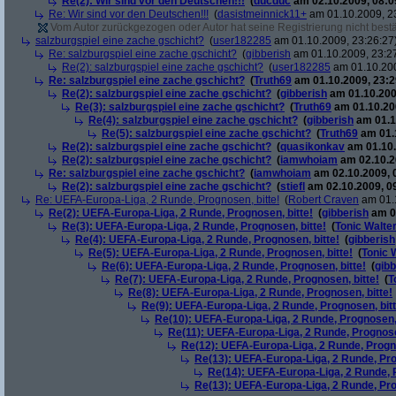
Re(2): Wir sind vor den Deutschen!!!
(
ducduc
am 02.10.2009, 08:0
Re: Wir sind vor den Deutschen!!!
(
dasistmeinnick11+
am 01.10.2009, 2
Vom Autor zurückgezogen oder Autor hat seine Registrierung nicht bestä
salzburgspiel eine zache gschicht?
(
user182285
am 01.10.2009, 23:26:27
Re: salzburgspiel eine zache gschicht?
(
gibberish
am 01.10.2009, 23:2
Re(2): salzburgspiel eine zache gschicht?
(
user182285
am 01.10.200
Re: salzburgspiel eine zache gschicht?
(
Truth69
am 01.10.2009, 23:2
Re(2): salzburgspiel eine zache gschicht?
(
gibberish
am 01.10.200
Re(3): salzburgspiel eine zache gschicht?
(
Truth69
am 01.10.200
Re(4): salzburgspiel eine zache gschicht?
(
gibberish
am 01.1
Re(5): salzburgspiel eine zache gschicht?
(
Truth69
am 01.1
Re(2): salzburgspiel eine zache gschicht?
(
quasikonkav
am 01.10.
Re(2): salzburgspiel eine zache gschicht?
(
iamwhoiam
am 02.10.2
Re: salzburgspiel eine zache gschicht?
(
iamwhoiam
am 02.10.2009, 
Re(2): salzburgspiel eine zache gschicht?
(
stiefl
am 02.10.2009, 0
Re: UEFA-Europa-Liga, 2 Runde, Prognosen, bitte!
(
Robert Craven
am 01.1
Re(2): UEFA-Europa-Liga, 2 Runde, Prognosen, bitte!
(
gibberish
am 01
Re(3): UEFA-Europa-Liga, 2 Runde, Prognosen, bitte!
(
Tonic Walte
Re(4): UEFA-Europa-Liga, 2 Runde, Prognosen, bitte!
(
gibberish
Re(5): UEFA-Europa-Liga, 2 Runde, Prognosen, bitte!
(
Tonic 
Re(6): UEFA-Europa-Liga, 2 Runde, Prognosen, bitte!
(
gibb
Re(7): UEFA-Europa-Liga, 2 Runde, Prognosen, bitte!
(
T
Re(8): UEFA-Europa-Liga, 2 Runde, Prognosen, bitte!
Re(9): UEFA-Europa-Liga, 2 Runde, Prognosen, bitt
Re(10): UEFA-Europa-Liga, 2 Runde, Prognosen, 
Re(11): UEFA-Europa-Liga, 2 Runde, Prognose
Re(12): UEFA-Europa-Liga, 2 Runde, Progno
Re(13): UEFA-Europa-Liga, 2 Runde, Pro
Re(14): UEFA-Europa-Liga, 2 Runde, P
Re(13): UEFA-Europa-Liga, 2 Runde, Pro