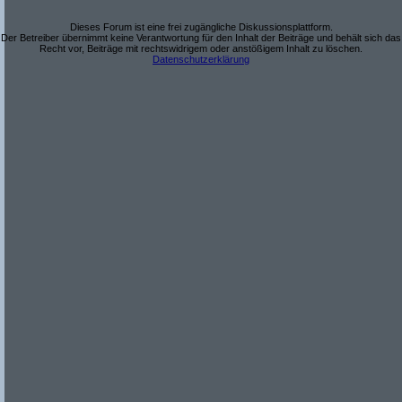
Dieses Forum ist eine frei zugängliche Diskussionsplattform.
Der Betreiber übernimmt keine Verantwortung für den Inhalt der Beiträge und behält sich das
Recht vor, Beiträge mit rechtswidrigem oder anstößigem Inhalt zu löschen.
Datenschutzerklärung