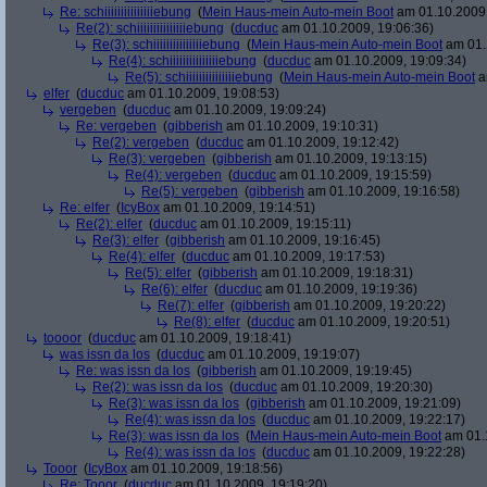
Re: schiiiiiiiiiiiiiiiebung
(
Mein Haus-mein Auto-mein Boot
am 01.10.2009,
Re(2): schiiiiiiiiiiiiiiiebung
(
ducduc
am 01.10.2009, 19:06:36)
Re(3): schiiiiiiiiiiiiiiiebung
(
Mein Haus-mein Auto-mein Boot
am 01.
Re(4): schiiiiiiiiiiiiiiiebung
(
ducduc
am 01.10.2009, 19:09:34)
Re(5): schiiiiiiiiiiiiiiiebung
(
Mein Haus-mein Auto-mein Boot
a
elfer
(
ducduc
am 01.10.2009, 19:08:53)
vergeben
(
ducduc
am 01.10.2009, 19:09:24)
Re: vergeben
(
gibberish
am 01.10.2009, 19:10:31)
Re(2): vergeben
(
ducduc
am 01.10.2009, 19:12:42)
Re(3): vergeben
(
gibberish
am 01.10.2009, 19:13:15)
Re(4): vergeben
(
ducduc
am 01.10.2009, 19:15:59)
Re(5): vergeben
(
gibberish
am 01.10.2009, 19:16:58)
Re: elfer
(
IcyBox
am 01.10.2009, 19:14:51)
Re(2): elfer
(
ducduc
am 01.10.2009, 19:15:11)
Re(3): elfer
(
gibberish
am 01.10.2009, 19:16:45)
Re(4): elfer
(
ducduc
am 01.10.2009, 19:17:53)
Re(5): elfer
(
gibberish
am 01.10.2009, 19:18:31)
Re(6): elfer
(
ducduc
am 01.10.2009, 19:19:36)
Re(7): elfer
(
gibberish
am 01.10.2009, 19:20:22)
Re(8): elfer
(
ducduc
am 01.10.2009, 19:20:51)
toooor
(
ducduc
am 01.10.2009, 19:18:41)
was issn da los
(
ducduc
am 01.10.2009, 19:19:07)
Re: was issn da los
(
gibberish
am 01.10.2009, 19:19:45)
Re(2): was issn da los
(
ducduc
am 01.10.2009, 19:20:30)
Re(3): was issn da los
(
gibberish
am 01.10.2009, 19:21:09)
Re(4): was issn da los
(
ducduc
am 01.10.2009, 19:22:17)
Re(3): was issn da los
(
Mein Haus-mein Auto-mein Boot
am 01.1
Re(4): was issn da los
(
ducduc
am 01.10.2009, 19:22:28)
Tooor
(
IcyBox
am 01.10.2009, 19:18:56)
Re: Tooor
(
ducduc
am 01.10.2009, 19:19:20)