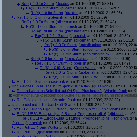
Re(2): 1:0 für Sturm
(
ducduc
am 01.10.2009, 21:53:31)
Re(3): 1:0 für Sturm
(
piiceman
am 01.10.2009, 21:54:07)
Re(4): 1:0 für Sturm
(
ducduc
am 01.10.2009, 21:56:05)
Re: 1:0 für Sturm
(
gibberish
am 01.10.2009, 21:52:39)
Re(2): 1:0 für Sturm
(
piiceman
am 01.10.2009, 21:53:48)
Re(3): 1:0 für Sturm
(
gibberish
am 01.10.2009, 21:56:22)
Re(4): 1:0 für Sturm
(
piiceman
am 01.10.2009, 21:59:06)
Re(5): 1:0 für Sturm
(
gibberish
am 01.10.2009, 21:59:31)
Re(6): 1:0 für Sturm
(
piiceman
am 01.10.2009, 22:01:13)
Re(7): 1:0 für Sturm
(
quasikonkav
am 01.10.2009, 22:0
Re(8): 1:0 für Sturm
(
piiceman
am 01.10.2009, 22:10
Re(8): 1:0 für Sturm
(
dasistmeinnick11+
am 01.10.20
Re(4): 1:0 für Sturm
(
Tonic Walter
am 01.10.2009, 22:00:06)
Re(5): 1:0 für Sturm
(
gibberish
am 01.10.2009, 22:01:49)
Re(6): 1:0 für Sturm
(
Tonic Walter
am 01.10.2009, 22:02:5
Re(7): 1:0 für Sturm
(
gibberish
am 01.10.2009, 22:04:1
Re(8): 1:0 für Sturm
(
Tonic Walter
am 01.10.2009, 22
Re: 1:0 für Sturm
(
quasikonkav
am 01.10.2009, 22:16:36)
und welches Spiel lief auf Orf SportPlus heute?
(
quasikonkav
am 01.10.200
Re: und welches Spiel lief auf Orf SportPlus heute?
(
Winnie_Pooh
am 01
Vom Autor zurückgezogen oder Autor hat seine Registrierung nicht bestätig
Re: Gala gleicht aus
(
Winnie_Pooh
am 01.10.2009, 22:28:32)
rapid endstand 1:1
(
User135678
am 01.10.2009, 22:54:21)
Re: UEFA-Europa-Liga, 2 Runde, Prognosen, bitte!
(
Tonic Walter
am 01.10.
Re(2): UEFA-Europa-Liga, 2 Runde, Prognosen, bitte!
(
gibberish
am 01.
Re(3): UEFA-Europa-Liga, 2 Runde, Prognosen, bitte!
(
Tonic Walter
a
Puh.....
(
gibberish
am 01.10.2009, 22:56:44)
Re: Puh.....
(
Tonic Walter
am 01.10.2009, 22:59:14)
Re: Puh.....
(
quasikonkav
am 01.10.2009, 23:00:02)
Re(2): Puh.....
(
gibberish
am 01.10.2009, 23:01:17)