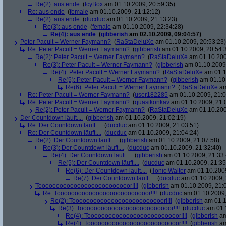
Re(2): aus ende
(
IcyBox
am 01.10.2009, 20:59:35)
Re: aus ende
(
female
am 01.10.2009, 21:12:12)
Re(2): aus ende
(
ducduc
am 01.10.2009, 21:13:23)
Re(3): aus ende
(
female
am 01.10.2009, 22:34:28)
Re(4): aus ende
(
gibberish
am 02.10.2009, 09:04:57)
Peter Pacult = Werner Faymann?
(
RaStaDeluXe
am 01.10.2009, 20:53:23)
Re: Peter Pacult = Werner Faymann?
(
gibberish
am 01.10.2009, 20:54:
Re(2): Peter Pacult = Werner Faymann?
(
RaStaDeluXe
am 01.10.200
Re(3): Peter Pacult = Werner Faymann?
(
gibberish
am 01.10.2009,
Re(4): Peter Pacult = Werner Faymann?
(
RaStaDeluXe
am 01.1
Re(5): Peter Pacult = Werner Faymann?
(
gibberish
am 01.10.
Re(6): Peter Pacult = Werner Faymann?
(
RaStaDeluXe
am
Re: Peter Pacult = Werner Faymann?
(
user182285
am 01.10.2009, 21:0
Re: Peter Pacult = Werner Faymann?
(
quasikonkav
am 01.10.2009, 21:
Re(2): Peter Pacult = Werner Faymann?
(
RaStaDeluXe
am 01.10.200
Der Countdown läuft....
(
gibberish
am 01.10.2009, 21:02:19)
Re: Der Countdown läuft....
(
ducduc
am 01.10.2009, 21:03:51)
Re: Der Countdown läuft....
(
ducduc
am 01.10.2009, 21:04:24)
Re(2): Der Countdown läuft....
(
gibberish
am 01.10.2009, 21:07:58)
Re(3): Der Countdown läuft....
(
ducduc
am 01.10.2009, 21:32:40)
Re(4): Der Countdown läuft....
(
gibberish
am 01.10.2009, 21:33:
Re(5): Der Countdown läuft....
(
ducduc
am 01.10.2009, 21:35
Re(6): Der Countdown läuft....
(
Tonic Walter
am 01.10.2009
Re(7): Der Countdown läuft....
(
ducduc
am 01.10.2009, 
Toooooooooooooooooooooooooor!!!!
(
gibberish
am 01.10.2009, 21:
Re: Toooooooooooooooooooooooooor!!!!
(
ducduc
am 01.10.2009,
Re(2): Toooooooooooooooooooooooooor!!!!
(
gibberish
am 01.1
Re(3): Toooooooooooooooooooooooooor!!!!
(
ducduc
am 01.1
Re(4): Toooooooooooooooooooooooooor!!!!
(
gibberish
am
Re(4): Toooooooooooooooooooooooooor!!!!
(
gibberish
am