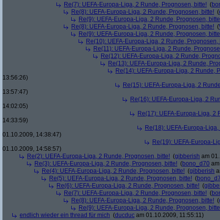
Re(7): UEFA-Europa-Liga, 2 Runde, Prognosen, bitte!
(
bo
Re(8): UEFA-Europa-Liga, 2 Runde, Prognosen, bitte!
(
Re(9): UEFA-Europa-Liga, 2 Runde, Prognosen, bitte
Re(8): UEFA-Europa-Liga, 2 Runde, Prognosen, bitte!
(
Re(9): UEFA-Europa-Liga, 2 Runde, Prognosen, bitte
Re(10): UEFA-Europa-Liga, 2 Runde, Prognosen, b
Re(11): UEFA-Europa-Liga, 2 Runde, Prognosen,
Re(12): UEFA-Europa-Liga, 2 Runde, Prognos
Re(13): UEFA-Europa-Liga, 2 Runde, Prog
Re(14): UEFA-Europa-Liga, 2 Runde, Pr
13:56:26)
Re(15): UEFA-Europa-Liga, 2 Runde,
13:57:47)
Re(16): UEFA-Europa-Liga, 2 Run
14:02:05)
Re(17): UEFA-Europa-Liga, 2 R
14:33:59)
Re(18): UEFA-Europa-Liga, 
01.10.2009, 14:38:47)
Re(19): UEFA-Europa-Liga
01.10.2009, 14:58:57)
Re(2): UEFA-Europa-Liga, 2 Runde, Prognosen, bitte!
(
gibberish
am 01.
Re(3): UEFA-Europa-Liga, 2 Runde, Prognosen, bitte!
(
bono_d70
am 
Re(4): UEFA-Europa-Liga, 2 Runde, Prognosen, bitte!
(
gibberish
a
Re(5): UEFA-Europa-Liga, 2 Runde, Prognosen, bitte!
(
bono_d
Re(6): UEFA-Europa-Liga, 2 Runde, Prognosen, bitte!
(
gibbe
Re(7): UEFA-Europa-Liga, 2 Runde, Prognosen, bitte!
(
bo
Re(8): UEFA-Europa-Liga, 2 Runde, Prognosen, bitte!
(
Re(9): UEFA-Europa-Liga, 2 Runde, Prognosen, bitte
endlich wieder ein thread für mich
(
ducduc
am 01.10.2009, 11:55:11)