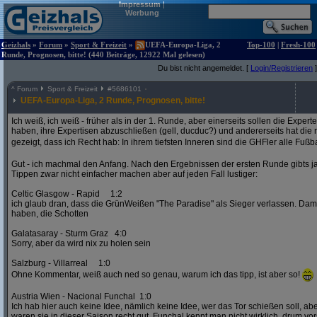
Impressum
|
Werbung
Geizhals
»
Forum
»
Sport & Freizeit
»
UEFA-Europa-Liga, 2
Top-100
|
Fresh-100
Runde, Prognosen, bitte! (440 Beiträge, 12922 Mal gelesen)
Du bist nicht angemeldet. [
Login/Registrieren
]
^
Forum
Sport & Freizeit
#
5686101
UEFA-Europa-Liga, 2 Runde, Prognosen, bitte!
Ich weiß, ich weiß - früher als in der 1. Runde, aber einerseits sollen die Exper
haben, ihre Expertisen abzuschließen (gell, ducduc?) und andererseits hat die
gezeigt, dass ich Recht hab: In ihrem tiefsten Inneren sind die GHFler alle Fußb
Gut - ich machmal den Anfang. Nach den Ergebnissen der ersten Runde gibts ja
Tippen zwar nicht einfacher machen aber auf jeden Fall lustiger:
Celtic Glasgow - Rapid 1:2
ich glaub dran, dass die GrünWeißen "The Paradise" als Sieger verlassen. D
haben, die Schotten
Galatasaray - Sturm Graz 4:0
Sorry, aber da wird nix zu holen sein
Salzburg - Villarreal 1:0
Ohne Kommentar, weiß auch ned so genau, warum ich das tipp, ist aber so!
Austria Wien - Nacional Funchal 1:0
Ich hab hier auch keine Idee, nämlich keine Idee, wer das Tor schießen soll, abe
waren sie in dieser Saison recht gut. Funchal kennt man nicht wirklich, drum vors