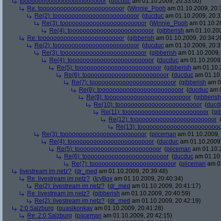
toooooooooooooooooooooooor
(
ducduc
am 01.10.2009, 20:33:00)
Re: toooooooooooooooooooooooor
(
Winnie_Pooh
am 01.10.2009, 20:
Re(2): toooooooooooooooooooooooor
(
ducduc
am 01.10.2009, 20:3
Re(3): toooooooooooooooooooooooor
(
Winnie_Pooh
am 01.10.20
Re(4): toooooooooooooooooooooooor
(
gibberish
am 01.10.200
Re: toooooooooooooooooooooooor
(
gibberish
am 01.10.2009, 20:34:2
Re(2): toooooooooooooooooooooooor
(
ducduc
am 01.10.2009, 20:3
Re(3): toooooooooooooooooooooooor
(
gibberish
am 01.10.2009, 
Re(4): toooooooooooooooooooooooor
(
ducduc
am 01.10.2009,
Re(5): toooooooooooooooooooooooor
(
gibberish
am 01.10.2
Re(6): toooooooooooooooooooooooor
(
ducduc
am 01.10.
Re(7): toooooooooooooooooooooooor
(
gibberish
am 01
Re(8): toooooooooooooooooooooooor
(
ducduc
am 0
Re(9): toooooooooooooooooooooooor
(
gibberish
Re(10): toooooooooooooooooooooooor
(
ducd
Re(11): toooooooooooooooooooooooor
(
gi
Re(12): toooooooooooooooooooooooor
Re(13): toooooooooooooooooooooooo
Re(3): toooooooooooooooooooooooor
(
piiceman
am 01.10.2009, 
Re(4): toooooooooooooooooooooooor
(
ducduc
am 01.10.2009,
Re(5): toooooooooooooooooooooooor
(
piiceman
am 01.10.2
Re(6): toooooooooooooooooooooooor
(
ducduc
am 01.10.
Re(7): toooooooooooooooooooooooor
(
piiceman
am 01
livestream im netz?
(
dr_med
am 01.10.2009, 20:39:48)
Re: livestream im netz?
(
IcyBox
am 01.10.2009, 20:40:34)
Re(2): livestream im netz?
(
dr_med
am 01.10.2009, 20:41:17)
Re: livestream im netz?
(
gibberish
am 01.10.2009, 20:40:59)
Re(2): livestream im netz?
(
dr_med
am 01.10.2009, 20:42:19)
2:0 Salzburg
(
quasikonkav
am 01.10.2009, 20:41:28)
Re: 2:0 Salzburg
(
piiceman
am 01.10.2009, 20:42:15)