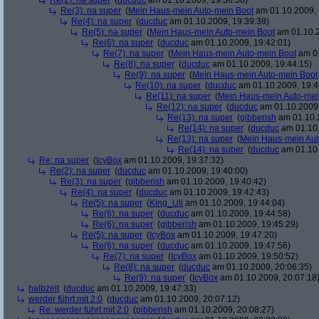
Re(2): na super
(
ducduc
am 01.10.2009, 19:36:38)
Re(3): na super
(
Mein Haus-mein Auto-mein Boot
am 01.10.2009, 
Re(4): na super
(
ducduc
am 01.10.2009, 19:39:39)
Re(5): na super
(
Mein Haus-mein Auto-mein Boot
am 01.10.2
Re(6): na super
(
ducduc
am 01.10.2009, 19:42:01)
Re(7): na super
(
Mein Haus-mein Auto-mein Boot
am 01
Re(8): na super
(
ducduc
am 01.10.2009, 19:44:15)
Re(9): na super
(
Mein Haus-mein Auto-mein Boot
Re(10): na super
(
ducduc
am 01.10.2009, 19:4
Re(11): na super
(
Mein Haus-mein Auto-mei
Re(12): na super
(
ducduc
am 01.10.2009,
Re(13): na super
(
gibberish
am 01.10.2
Re(14): na super
(
ducduc
am 01.10.
Re(13): na super
(
Mein Haus-mein Aut
Re(14): na super
(
ducduc
am 01.10.
Re: na super
(
IcyBox
am 01.10.2009, 19:37:32)
Re(2): na super
(
ducduc
am 01.10.2009, 19:40:00)
Re(3): na super
(
gibberish
am 01.10.2009, 19:40:42)
Re(4): na super
(
ducduc
am 01.10.2009, 19:42:43)
Re(5): na super
(
King_Uli
am 01.10.2009, 19:44:04)
Re(6): na super
(
ducduc
am 01.10.2009, 19:44:58)
Re(6): na super
(
gibberish
am 01.10.2009, 19:45:29)
Re(5): na super
(
IcyBox
am 01.10.2009, 19:47:20)
Re(6): na super
(
ducduc
am 01.10.2009, 19:47:56)
Re(7): na super
(
IcyBox
am 01.10.2009, 19:50:52)
Re(8): na super
(
ducduc
am 01.10.2009, 20:06:35)
Re(9): na super
(
IcyBox
am 01.10.2009, 20:07:18
halbzeit
(
ducduc
am 01.10.2009, 19:47:33)
werder führt mit 2:0
(
ducduc
am 01.10.2009, 20:07:12)
Re: werder führt mit 2:0
(
gibberish
am 01.10.2009, 20:08:27)