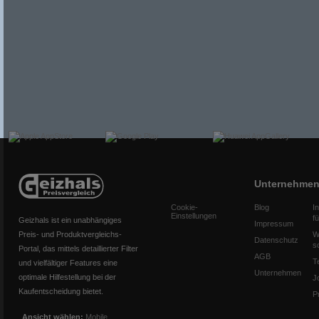
Unternehme
Cookie-
Blog
I
Einstellungen
f
Geizhals ist ein unabhängiges
Impressum
Preis- und Produktvergleichs-
W
Datenschutz
s
Portal, das mittels detaillierter Filter
AGB
T
und vielfältiger Features eine
Unternehmen
optimale Hilfestellung bei der
J
Kaufentscheidung bietet.
P
Ansicht wählen:
Mobile