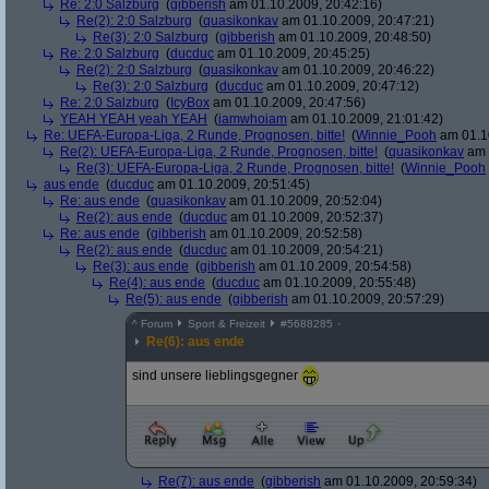
Re: 2:0 Salzburg
(
gibberish
am 01.10.2009, 20:42:16)
Re(2): 2:0 Salzburg
(
quasikonkav
am 01.10.2009, 20:47:21)
Re(3): 2:0 Salzburg
(
gibberish
am 01.10.2009, 20:48:50)
Re: 2:0 Salzburg
(
ducduc
am 01.10.2009, 20:45:25)
Re(2): 2:0 Salzburg
(
quasikonkav
am 01.10.2009, 20:46:22)
Re(3): 2:0 Salzburg
(
ducduc
am 01.10.2009, 20:47:12)
Re: 2:0 Salzburg
(
IcyBox
am 01.10.2009, 20:47:56)
YEAH YEAH yeah YEAH
(
iamwhoiam
am 01.10.2009, 21:01:42)
Re: UEFA-Europa-Liga, 2 Runde, Prognosen, bitte!
(
Winnie_Pooh
am 01.10
Re(2): UEFA-Europa-Liga, 2 Runde, Prognosen, bitte!
(
quasikonkav
am 
Re(3): UEFA-Europa-Liga, 2 Runde, Prognosen, bitte!
(
Winnie_Pooh
aus ende
(
ducduc
am 01.10.2009, 20:51:45)
Re: aus ende
(
quasikonkav
am 01.10.2009, 20:52:04)
Re(2): aus ende
(
ducduc
am 01.10.2009, 20:52:37)
Re: aus ende
(
gibberish
am 01.10.2009, 20:52:58)
Re(2): aus ende
(
ducduc
am 01.10.2009, 20:54:21)
Re(3): aus ende
(
gibberish
am 01.10.2009, 20:54:58)
Re(4): aus ende
(
ducduc
am 01.10.2009, 20:55:48)
Re(5): aus ende
(
gibberish
am 01.10.2009, 20:57:29)
^
Forum
Sport & Freizeit
#
5688285
Re(6): aus ende
sind unsere lieblingsgegner
Re(7): aus ende
(
gibberish
am 01.10.2009, 20:59:34)