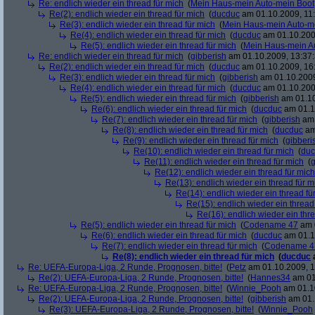
Re: endlich wieder ein thread für mich
(
Mein Haus-mein Auto-mein Boot
Re(2): endlich wieder ein thread für mich
(
ducduc
am 01.10.2009, 11:
Re(3): endlich wieder ein thread für mich
(
Mein Haus-mein Auto-m
Re(4): endlich wieder ein thread für mich
(
ducduc
am 01.10.200
Re(5): endlich wieder ein thread für mich
(
Mein Haus-mein A
Re: endlich wieder ein thread für mich
(
gibberish
am 01.10.2009, 13:37:
Re(2): endlich wieder ein thread für mich
(
ducduc
am 01.10.2009, 16
Re(3): endlich wieder ein thread für mich
(
gibberish
am 01.10.2009
Re(4): endlich wieder ein thread für mich
(
ducduc
am 01.10.200
Re(5): endlich wieder ein thread für mich
(
gibberish
am 01.10
Re(6): endlich wieder ein thread für mich
(
ducduc
am 01.1
Re(7): endlich wieder ein thread für mich
(
gibberish
am 
Re(8): endlich wieder ein thread für mich
(
ducduc
am
Re(9): endlich wieder ein thread für mich
(
gibberi
Re(10): endlich wieder ein thread für mich
(
duc
Re(11): endlich wieder ein thread für mich
(
g
Re(12): endlich wieder ein thread für mich
Re(13): endlich wieder ein thread für m
Re(14): endlich wieder ein thread fü
Re(15): endlich wieder ein thread
Re(16): endlich wieder ein thr
Re(5): endlich wieder ein thread für mich
(
Codename 47
am 0
Re(6): endlich wieder ein thread für mich
(
ducduc
am 01.1
Re(7): endlich wieder ein thread für mich
(
Codename 4
Re(8): endlich wieder ein thread für mich
(
ducduc
Re: UEFA-Europa-Liga, 2 Runde, Prognosen, bitte!
(
Petz
am 01.10.2009, 1
Re(2): UEFA-Europa-Liga, 2 Runde, Prognosen, bitte!
(
Hannes34
am 01
Re: UEFA-Europa-Liga, 2 Runde, Prognosen, bitte!
(
Winnie_Pooh
am 01.10
Re(2): UEFA-Europa-Liga, 2 Runde, Prognosen, bitte!
(
gibberish
am 01.
Re(3): UEFA-Europa-Liga, 2 Runde, Prognosen, bitte!
(
Winnie_Pooh