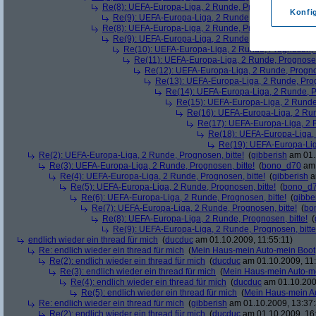
Re(8): UEFA-Europa-Liga, 2 Runde, Prognosen, bitte!
(
Konfi
Re(9): UEFA-Europa-Liga, 2 Runde, Prognosen, bitte
Re(8): UEFA-Europa-Liga, 2 Runde, Prognosen, bitte!
(
Re(9): UEFA-Europa-Liga, 2 Runde, Prognosen, bitte
Re(10): UEFA-Europa-Liga, 2 Runde, Prognosen, b
Re(11): UEFA-Europa-Liga, 2 Runde, Prognosen,
Re(12): UEFA-Europa-Liga, 2 Runde, Prognos
Re(13): UEFA-Europa-Liga, 2 Runde, Prog
Re(14): UEFA-Europa-Liga, 2 Runde, Pr
Re(15): UEFA-Europa-Liga, 2 Runde,
Re(16): UEFA-Europa-Liga, 2 Run
Re(17): UEFA-Europa-Liga, 2 R
Re(18): UEFA-Europa-Liga, 
Re(19): UEFA-Europa-Liga
Re(2): UEFA-Europa-Liga, 2 Runde, Prognosen, bitte!
(
gibberish
am 01.
Re(3): UEFA-Europa-Liga, 2 Runde, Prognosen, bitte!
(
bono_d70
am 
Re(4): UEFA-Europa-Liga, 2 Runde, Prognosen, bitte!
(
gibberish
a
Re(5): UEFA-Europa-Liga, 2 Runde, Prognosen, bitte!
(
bono_d
Re(6): UEFA-Europa-Liga, 2 Runde, Prognosen, bitte!
(
gibbe
Re(7): UEFA-Europa-Liga, 2 Runde, Prognosen, bitte!
(
bo
Re(8): UEFA-Europa-Liga, 2 Runde, Prognosen, bitte!
(
Re(9): UEFA-Europa-Liga, 2 Runde, Prognosen, bitte
endlich wieder ein thread für mich
(
ducduc
am 01.10.2009, 11:55:11)
Re: endlich wieder ein thread für mich
(
Mein Haus-mein Auto-mein Boot
Re(2): endlich wieder ein thread für mich
(
ducduc
am 01.10.2009, 11:
Re(3): endlich wieder ein thread für mich
(
Mein Haus-mein Auto-m
Re(4): endlich wieder ein thread für mich
(
ducduc
am 01.10.200
Re(5): endlich wieder ein thread für mich
(
Mein Haus-mein A
Re: endlich wieder ein thread für mich
(
gibberish
am 01.10.2009, 13:37:
Re(2): endlich wieder ein thread für mich
(
ducduc
am 01.10.2009, 16