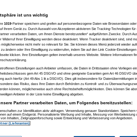
atsphäre ist uns wichtig
ere
1019
-Partner speichern und greifen auf personenbezogene Daten wie Browserdaten oder 
f Ihrem Gerät zu. Durch Auswahl von Akzeptieren aktivieren Sie Tracking-Technologien für d
artner verarbeiten Daten, um Ihnen Dienste bereitzustellen“ aufgeführten Zwecke. Durch Aus
 20:36:34)
 Widerruf Ihrer Einwilligung werden diese deaktiviert. Wenn Tracker deaktiviert sind, sind m
09.2009, 20:37:39)
 möglicherweise nicht mehr so relevant für Sie. Sie können dieses Menü jederzeit wieder auf
9.2009, 20:40:59)
 zu ändern oder Ihre Einwilligung zu widerrufen, indem Sie auf den Link Cookie-Einstellunge
m 30.09.2009, 20:41:20)
eite klicken. Ihre Einstellungen gelten innerhalb unseres Website. Weitere Informationen fin
t
(
substitute
am 30.09.2009, 20:42:04)
nschutzerklärung.
09.2009, 20:45:37)
tätigt
(
substitute
am 30.09.2009, 20:46:24)
etroffenen Einstellungen auch Anbieter umfassen, die Daten in Drittstaaten ohne Vorliegen ei
tätigt
(
substitute
am 01.10.2009, 22:57:14)
itsbeschlusses gem Art 45 DSGVO und ohne geeignete Garantien gem Art 46 DSGVO übermi
m 01.10.2009, 22:58:35)
gung auch hierfür (Art 49 Abs 1 lit a DSGVO). Dies gilt insbesondere für Datenübermittlungen i
9.2009, 22:45:21)
esondere das Risiko, dass Ihre Daten durch Behörden zu Kontroll- und zu Überwachungsz
09.2009, 22:47:25)
werden können, möglicherweise auch ohne Rechtsbehelfsmöglichkeiten. Dies können Sie abst
.2009, 11:44:17)
10.2009, 13:35:42)
eweiligen Anbieter in der Liste keine Einwilligung abgeben.
m 01.10.2009, 14:26:34)
nsere Partner verarbeiten Daten, um Folgendes bereitzustellen:
.10.2009, 13:57:51)
09, 11:46:07)
enschaften zur Identifikation aktiv abfragen. Verwendung genauer Standortdaten. Speichern 
.2009, 11:55:41)
ionen auf einem Endgerät. Personalisierte Werbung und Inhalte, Messung von Werbeleistung 
01.10.2009, 11:56:58)
von Inhalten, Zielgruppenforschung sowie Entwicklung und Verbesserung von Angeboten.
01.10.2009, 11:57:54)
rtner (Lieferanten)
70
am 01.10.2009, 11:58:30)
uc
am 01.10.2009, 12:01:05)
no_d70
am 01.10.2009, 12:02:51)