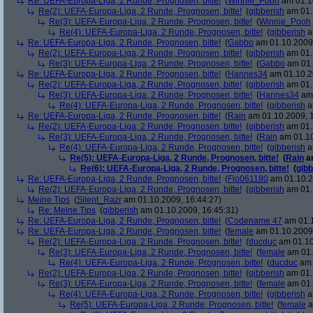
Re: UEFA-Europa-Liga, 2 Runde, Prognosen, bitte!
(
Winnie_Pooh
am 01.10
Re(2): UEFA-Europa-Liga, 2 Runde, Prognosen, bitte!
(
gibberish
am 01.
Re(3): UEFA-Europa-Liga, 2 Runde, Prognosen, bitte!
(
Winnie_Pooh
Re(4): UEFA-Europa-Liga, 2 Runde, Prognosen, bitte!
(
gibberish
a
Re: UEFA-Europa-Liga, 2 Runde, Prognosen, bitte!
(
Gabbo
am 01.10.2009,
Re(2): UEFA-Europa-Liga, 2 Runde, Prognosen, bitte!
(
gibberish
am 01.
Re(3): UEFA-Europa-Liga, 2 Runde, Prognosen, bitte!
(
Gabbo
am 01.
Re: UEFA-Europa-Liga, 2 Runde, Prognosen, bitte!
(
Hannes34
am 01.10.2
Re(2): UEFA-Europa-Liga, 2 Runde, Prognosen, bitte!
(
gibberish
am 01.
Re(3): UEFA-Europa-Liga, 2 Runde, Prognosen, bitte!
(
Hannes34
am 
Re(4): UEFA-Europa-Liga, 2 Runde, Prognosen, bitte!
(
gibberish
a
Re: UEFA-Europa-Liga, 2 Runde, Prognosen, bitte!
(
Rain
am 01.10.2009, 1
Re(2): UEFA-Europa-Liga, 2 Runde, Prognosen, bitte!
(
gibberish
am 01.
Re(3): UEFA-Europa-Liga, 2 Runde, Prognosen, bitte!
(
Rain
am 01.10
Re(4): UEFA-Europa-Liga, 2 Runde, Prognosen, bitte!
(
gibberish
a
Re(5): UEFA-Europa-Liga, 2 Runde, Prognosen, bitte!
(
Rain
am
Re(6): UEFA-Europa-Liga, 2 Runde, Prognosen, bitte!
(
gibb
Re: UEFA-Europa-Liga, 2 Runde, Prognosen, bitte!
(
Flo061180
am 01.10.2
Re(2): UEFA-Europa-Liga, 2 Runde, Prognosen, bitte!
(
gibberish
am 01.
Meine Tips
(
Silent_Razr
am 01.10.2009, 16:44:27)
Re: Meine Tips
(
gibberish
am 01.10.2009, 16:45:31)
Re: UEFA-Europa-Liga, 2 Runde, Prognosen, bitte!
(
Codename 47
am 01.1
Re: UEFA-Europa-Liga, 2 Runde, Prognosen, bitte!
(
female
am 01.10.2009,
Re(2): UEFA-Europa-Liga, 2 Runde, Prognosen, bitte!
(
ducduc
am 01.10
Re(3): UEFA-Europa-Liga, 2 Runde, Prognosen, bitte!
(
female
am 01.
Re(4): UEFA-Europa-Liga, 2 Runde, Prognosen, bitte!
(
ducduc
am 
Re(2): UEFA-Europa-Liga, 2 Runde, Prognosen, bitte!
(
gibberish
am 01.
Re(3): UEFA-Europa-Liga, 2 Runde, Prognosen, bitte!
(
female
am 01.
Re(4): UEFA-Europa-Liga, 2 Runde, Prognosen, bitte!
(
gibberish
a
Re(5): UEFA-Europa-Liga, 2 Runde, Prognosen, bitte!
(
female
a