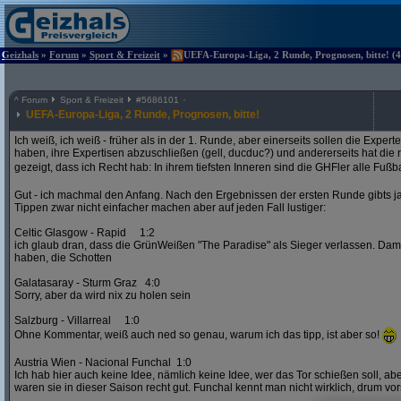
Geizhals
»
Forum
»
Sport & Freizeit
»
UEFA-Europa-Liga, 2 Runde, Prognosen, bitte! (4
^
Forum
Sport & Freizeit
#
5686101
UEFA-Europa-Liga, 2 Runde, Prognosen, bitte!
Ich weiß, ich weiß - früher als in der 1. Runde, aber einerseits sollen die Exper
haben, ihre Expertisen abzuschließen (gell, ducduc?) und andererseits hat die
gezeigt, dass ich Recht hab: In ihrem tiefsten Inneren sind die GHFler alle Fußb
Gut - ich machmal den Anfang. Nach den Ergebnissen der ersten Runde gibts ja
Tippen zwar nicht einfacher machen aber auf jeden Fall lustiger:
Celtic Glasgow - Rapid 1:2
ich glaub dran, dass die GrünWeißen "The Paradise" als Sieger verlassen. D
haben, die Schotten
Galatasaray - Sturm Graz 4:0
Sorry, aber da wird nix zu holen sein
Salzburg - Villarreal 1:0
Ohne Kommentar, weiß auch ned so genau, warum ich das tipp, ist aber so!
Austria Wien - Nacional Funchal 1:0
Ich hab hier auch keine Idee, nämlich keine Idee, wer das Tor schießen soll, abe
waren sie in dieser Saison recht gut. Funchal kennt man nicht wirklich, drum vors