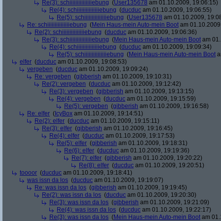
Re(3): schiiiiiiiiiiiiiiiebung
(
User135678
am 01.10.2009, 19:06:15)
Re(4): schiiiiiiiiiiiiiiiebung
(
ducduc
am 01.10.2009, 19:06:55)
Re(5): schiiiiiiiiiiiiiiiebung
(
User135678
am 01.10.2009, 19:0
Re: schiiiiiiiiiiiiiiiebung
(
Mein Haus-mein Auto-mein Boot
am 01.10.2009,
Re(2): schiiiiiiiiiiiiiiiebung
(
ducduc
am 01.10.2009, 19:06:36)
Re(3): schiiiiiiiiiiiiiiiebung
(
Mein Haus-mein Auto-mein Boot
am 01.
Re(4): schiiiiiiiiiiiiiiiebung
(
ducduc
am 01.10.2009, 19:09:34)
Re(5): schiiiiiiiiiiiiiiiebung
(
Mein Haus-mein Auto-mein Boot
a
elfer
(
ducduc
am 01.10.2009, 19:08:53)
vergeben
(
ducduc
am 01.10.2009, 19:09:24)
Re: vergeben
(
gibberish
am 01.10.2009, 19:10:31)
Re(2): vergeben
(
ducduc
am 01.10.2009, 19:12:42)
Re(3): vergeben
(
gibberish
am 01.10.2009, 19:13:15)
Re(4): vergeben
(
ducduc
am 01.10.2009, 19:15:59)
Re(5): vergeben
(
gibberish
am 01.10.2009, 19:16:58)
Re: elfer
(
IcyBox
am 01.10.2009, 19:14:51)
Re(2): elfer
(
ducduc
am 01.10.2009, 19:15:11)
Re(3): elfer
(
gibberish
am 01.10.2009, 19:16:45)
Re(4): elfer
(
ducduc
am 01.10.2009, 19:17:53)
Re(5): elfer
(
gibberish
am 01.10.2009, 19:18:31)
Re(6): elfer
(
ducduc
am 01.10.2009, 19:19:36)
Re(7): elfer
(
gibberish
am 01.10.2009, 19:20:22)
Re(8): elfer
(
ducduc
am 01.10.2009, 19:20:51)
toooor
(
ducduc
am 01.10.2009, 19:18:41)
was issn da los
(
ducduc
am 01.10.2009, 19:19:07)
Re: was issn da los
(
gibberish
am 01.10.2009, 19:19:45)
Re(2): was issn da los
(
ducduc
am 01.10.2009, 19:20:30)
Re(3): was issn da los
(
gibberish
am 01.10.2009, 19:21:09)
Re(4): was issn da los
(
ducduc
am 01.10.2009, 19:22:17)
Re(3): was issn da los
(
Mein Haus-mein Auto-mein Boot
am 01.1