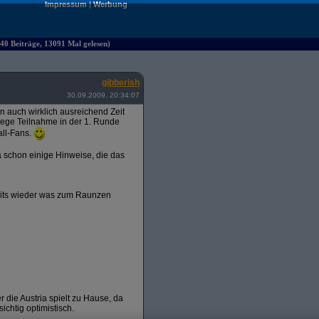
Impressum
|
Werbung
40 Beiträge, 13091 Mal gelesen)
gibberish
30.09.2009, 20:34:07
ten auch wirklich ausreichend Zeit
 rege Teilnahme in der 1. Runde
all-Fans.
 schon einige Hinweise, die das
amits wieder was zum Raunzen
r die Austria spielt zu Hause, da
ichtig optimistisch.