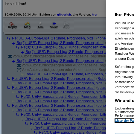
Ihr seid dran!
Ihre Priv
30.09.2009, 20:34 Uhr - Editiert von
gibberish
, alte Version:
hier
Wir und uns
Kennungen au
und unsere P
Re: UEFA-Europa-Liga, 2 Runde, Prognosen, bitte!
(
hones
am 30.09.2009,
ablehnen oder
Re(2): UEFA-Europa-Liga, 2 Runde, Prognosen, bitte!
(
gibberish
am 30.
und Anzeigen
Re(3): UEFA-Europa-Liga, 2 Runde, Prognosen, bitte!
(
hones
am 30.0
Einstellungen
Re(4): UEFA-Europa-Liga, 2 Runde, Prognosen, bitte!
(
gibberish
a
Rand der Webs
Vom Autor zurückgezogen oder Autor hat seine Registrierung nicht bestätig
unserer Date
Re(2): UEFA-Europa-Liga, 2 Runde, Prognosen, bitte!
(
gibberish
am 30.
Vom Autor zurückgezogen oder Autor hat seine Registrierung nicht bes
Sofern Ihre g
Vom Autor zurückgezogen oder Autor hat seine Registrierung nicht bes
Angemessenhe
Re(4): UEFA-Europa-Liga, 2 Runde, Prognosen, bitte!
(
gibberish
a
Ihre Einwilli
Re: UEFA-Europa-Liga, 2 Runde, Prognosen, bitte!
(
Robert Craven
am 30.0
besteht insb
Re(2): UEFA-Europa-Liga, 2 Runde, Prognosen, bitte!
(
gibberish
am 30.
verarbeitet 
Re: UEFA-Europa-Liga, 2 Runde, Prognosen, bitte!
(
quasikonkav
am 01.10
Re(2): UEFA-Europa-Liga, 2 Runde, Prognosen, bitte!
(
gibberish
am 01.
Sie bei dem j
Re(3): UEFA-Europa-Liga, 2 Runde, Prognosen, bitte!
(
quasikonkav
a
Wir und u
Re(2): UEFA-Europa-Liga, 2 Runde, Prognosen, bitte!
(
John_Doe
am 01
Re: UEFA-Europa-Liga, 2 Runde, Prognosen, bitte!
(
bono_d70
am 01.10.20
Endgeräteeig
Re(2): UEFA-Europa-Liga, 2 Runde, Prognosen, bitte!
(
ducduc
am 01.10
auf Informat
Re(3): UEFA-Europa-Liga, 2 Runde, Prognosen, bitte!
(
bono_d70
am 
Performance 
Re(4): UEFA-Europa-Liga, 2 Runde, Prognosen, bitte!
(
ducduc
am 
Liste der Pa
Re(5): UEFA-Europa-Liga, 2 Runde, Prognosen, bitte!
(
bono_d
Re(6): UEFA-Europa-Liga, 2 Runde, Prognosen, bitte!
(
ducd
Re(7): UEFA-Europa-Liga, 2 Runde, Prognosen, bitte!
(
bo