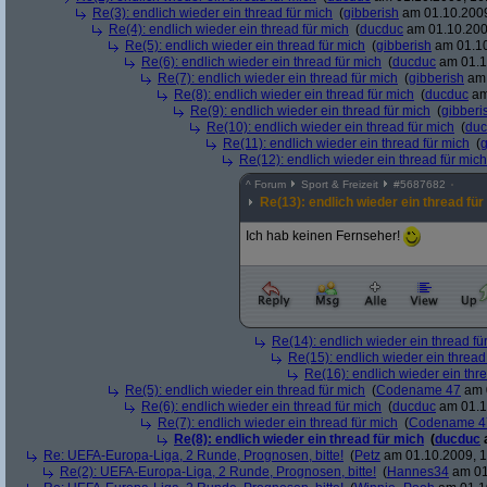
Re(3): endlich wieder ein thread für mich
(
gibberish
am 01.10.2009
Re(4): endlich wieder ein thread für mich
(
ducduc
am 01.10.200
Re(5): endlich wieder ein thread für mich
(
gibberish
am 01.10
Re(6): endlich wieder ein thread für mich
(
ducduc
am 01.1
Re(7): endlich wieder ein thread für mich
(
gibberish
am 
Re(8): endlich wieder ein thread für mich
(
ducduc
am
Re(9): endlich wieder ein thread für mich
(
gibberi
Re(10): endlich wieder ein thread für mich
(
duc
Re(11): endlich wieder ein thread für mich
(
g
Re(12): endlich wieder ein thread für mich
^
Forum
Sport & Freizeit
#
5687682
Re(13): endlich wieder ein thread für
Ich hab keinen Fernseher!
Re(14): endlich wieder ein thread fü
Re(15): endlich wieder ein thread
Re(16): endlich wieder ein thr
Re(5): endlich wieder ein thread für mich
(
Codename 47
am 0
Re(6): endlich wieder ein thread für mich
(
ducduc
am 01.1
Re(7): endlich wieder ein thread für mich
(
Codename 4
Re(8): endlich wieder ein thread für mich
(
ducduc
Re: UEFA-Europa-Liga, 2 Runde, Prognosen, bitte!
(
Petz
am 01.10.2009, 1
Re(2): UEFA-Europa-Liga, 2 Runde, Prognosen, bitte!
(
Hannes34
am 01