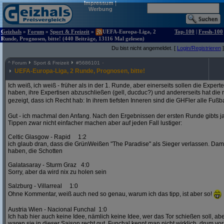
Impressum
|
Werbung
Geizhals
»
Forum
»
Sport & Freizeit
»
UEFA-Europa-Liga, 2
Top-100
|
Fresh-100
Runde, Prognosen, bitte! (440 Beiträge, 13116 Mal gelesen)
Du bist nicht angemeldet. [
Login/Registrieren
]
^
Forum
Sport & Freizeit
#
5686101
UEFA-Europa-Liga, 2 Runde, Prognosen, bitte!
Ich weiß, ich weiß - früher als in der 1. Runde, aber einerseits sollen die Exper
haben, ihre Expertisen abzuschließen (gell, ducduc?) und andererseits hat die
gezeigt, dass ich Recht hab: In ihrem tiefsten Inneren sind die GHFler alle Fußb
Gut - ich machmal den Anfang. Nach den Ergebnissen der ersten Runde gibts ja
Tippen zwar nicht einfacher machen aber auf jeden Fall lustiger:
Celtic Glasgow - Rapid 1:2
ich glaub dran, dass die GrünWeißen "The Paradise" als Sieger verlassen. D
haben, die Schotten
Galatasaray - Sturm Graz 4:0
Sorry, aber da wird nix zu holen sein
Salzburg - Villarreal 1:0
Ohne Kommentar, weiß auch ned so genau, warum ich das tipp, ist aber so!
Austria Wien - Nacional Funchal 1:0
Ich hab hier auch keine Idee, nämlich keine Idee, wer das Tor schießen soll, abe
waren sie in dieser Saison recht gut. Funchal kennt man nicht wirklich, drum vors