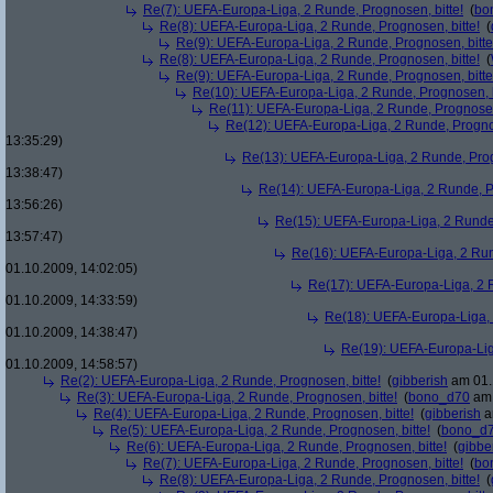
Re(7): UEFA-Europa-Liga, 2 Runde, Prognosen, bitte!
(
bo
Re(8): UEFA-Europa-Liga, 2 Runde, Prognosen, bitte!
(
Re(9): UEFA-Europa-Liga, 2 Runde, Prognosen, bitte
Re(8): UEFA-Europa-Liga, 2 Runde, Prognosen, bitte!
(
Re(9): UEFA-Europa-Liga, 2 Runde, Prognosen, bitte
Re(10): UEFA-Europa-Liga, 2 Runde, Prognosen, b
Re(11): UEFA-Europa-Liga, 2 Runde, Prognosen,
Re(12): UEFA-Europa-Liga, 2 Runde, Prognos
13:35:29)
Re(13): UEFA-Europa-Liga, 2 Runde, Prog
13:38:47)
Re(14): UEFA-Europa-Liga, 2 Runde, Pr
13:56:26)
Re(15): UEFA-Europa-Liga, 2 Runde,
13:57:47)
Re(16): UEFA-Europa-Liga, 2 Run
01.10.2009, 14:02:05)
Re(17): UEFA-Europa-Liga, 2 R
01.10.2009, 14:33:59)
Re(18): UEFA-Europa-Liga, 
01.10.2009, 14:38:47)
Re(19): UEFA-Europa-Liga
01.10.2009, 14:58:57)
Re(2): UEFA-Europa-Liga, 2 Runde, Prognosen, bitte!
(
gibberish
am 01.
Re(3): UEFA-Europa-Liga, 2 Runde, Prognosen, bitte!
(
bono_d70
am 
Re(4): UEFA-Europa-Liga, 2 Runde, Prognosen, bitte!
(
gibberish
a
Re(5): UEFA-Europa-Liga, 2 Runde, Prognosen, bitte!
(
bono_d
Re(6): UEFA-Europa-Liga, 2 Runde, Prognosen, bitte!
(
gibbe
Re(7): UEFA-Europa-Liga, 2 Runde, Prognosen, bitte!
(
bo
Re(8): UEFA-Europa-Liga, 2 Runde, Prognosen, bitte!
(