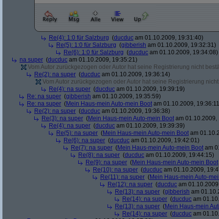
Re(4): 1:0 für Salzburg
(
ducduc
am 01.10.2009, 19:31:40)
Re(5): 1:0 für Salzburg
(
gibberish
am 01.10.2009, 19:32:31)
Re(6): 1:0 für Salzburg
(
ducduc
am 01.10.2009, 19:34:08)
na super
(
ducduc
am 01.10.2009, 19:35:21)
Vom Autor zurückgezogen oder Autor hat seine Registrierung nicht bestä
Re(2): na super
(
ducduc
am 01.10.2009, 19:36:14)
Vom Autor zurückgezogen oder Autor hat seine Registrierung nicht 
Re(4): na super
(
ducduc
am 01.10.2009, 19:39:19)
Re: na super
(
gibberish
am 01.10.2009, 19:35:59)
Re: na super
(
Mein Haus-mein Auto-mein Boot
am 01.10.2009, 19:36:11
Re(2): na super
(
ducduc
am 01.10.2009, 19:36:38)
Re(3): na super
(
Mein Haus-mein Auto-mein Boot
am 01.10.2009, 
Re(4): na super
(
ducduc
am 01.10.2009, 19:39:39)
Re(5): na super
(
Mein Haus-mein Auto-mein Boot
am 01.10.2
Re(6): na super
(
ducduc
am 01.10.2009, 19:42:01)
Re(7): na super
(
Mein Haus-mein Auto-mein Boot
am 01
Re(8): na super
(
ducduc
am 01.10.2009, 19:44:15)
Re(9): na super
(
Mein Haus-mein Auto-mein Boot
Re(10): na super
(
ducduc
am 01.10.2009, 19:4
Re(11): na super
(
Mein Haus-mein Auto-mei
Re(12): na super
(
ducduc
am 01.10.2009,
Re(13): na super
(
gibberish
am 01.10.2
Re(14): na super
(
ducduc
am 01.10.
Re(13): na super
(
Mein Haus-mein Aut
Re(14): na super
(
ducduc
am 01.10.