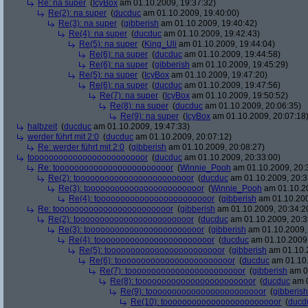
Re: na super
(
IcyBox
am 01.10.2009, 19:37:32)
Re(2): na super
(
ducduc
am 01.10.2009, 19:40:00)
Re(3): na super
(
gibberish
am 01.10.2009, 19:40:42)
Re(4): na super
(
ducduc
am 01.10.2009, 19:42:43)
Re(5): na super
(
King_Uli
am 01.10.2009, 19:44:04)
Re(6): na super
(
ducduc
am 01.10.2009, 19:44:58)
Re(6): na super
(
gibberish
am 01.10.2009, 19:45:29)
Re(5): na super
(
IcyBox
am 01.10.2009, 19:47:20)
Re(6): na super
(
ducduc
am 01.10.2009, 19:47:56)
Re(7): na super
(
IcyBox
am 01.10.2009, 19:50:52)
Re(8): na super
(
ducduc
am 01.10.2009, 20:06:35)
Re(9): na super
(
IcyBox
am 01.10.2009, 20:07:18
halbzeit
(
ducduc
am 01.10.2009, 19:47:33)
werder führt mit 2:0
(
ducduc
am 01.10.2009, 20:07:12)
Re: werder führt mit 2:0
(
gibberish
am 01.10.2009, 20:08:27)
toooooooooooooooooooooooor
(
ducduc
am 01.10.2009, 20:33:00)
Re: toooooooooooooooooooooooor
(
Winnie_Pooh
am 01.10.2009, 20:
Re(2): toooooooooooooooooooooooor
(
ducduc
am 01.10.2009, 20:3
Re(3): toooooooooooooooooooooooor
(
Winnie_Pooh
am 01.10.20
Re(4): toooooooooooooooooooooooor
(
gibberish
am 01.10.200
Re: toooooooooooooooooooooooor
(
gibberish
am 01.10.2009, 20:34:2
Re(2): toooooooooooooooooooooooor
(
ducduc
am 01.10.2009, 20:3
Re(3): toooooooooooooooooooooooor
(
gibberish
am 01.10.2009, 
Re(4): toooooooooooooooooooooooor
(
ducduc
am 01.10.2009,
Re(5): toooooooooooooooooooooooor
(
gibberish
am 01.10.2
Re(6): toooooooooooooooooooooooor
(
ducduc
am 01.10.
Re(7): toooooooooooooooooooooooor
(
gibberish
am 01
Re(8): toooooooooooooooooooooooor
(
ducduc
am 0
Re(9): toooooooooooooooooooooooor
(
gibberish
Re(10): toooooooooooooooooooooooor
(
ducd