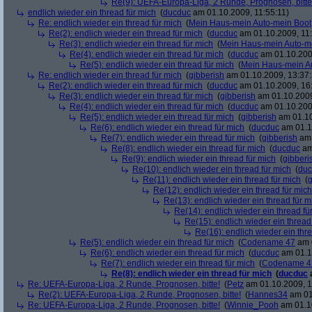
Re(9): UEFA-Europa-Liga, 2 Runde, Prognosen, bitte
endlich wieder ein thread für mich
(
ducduc
am 01.10.2009, 11:55:11)
Re: endlich wieder ein thread für mich
(
Mein Haus-mein Auto-mein Boot
Re(2): endlich wieder ein thread für mich
(
ducduc
am 01.10.2009, 11:
Re(3): endlich wieder ein thread für mich
(
Mein Haus-mein Auto-m
Re(4): endlich wieder ein thread für mich
(
ducduc
am 01.10.200
Re(5): endlich wieder ein thread für mich
(
Mein Haus-mein A
Re: endlich wieder ein thread für mich
(
gibberish
am 01.10.2009, 13:37:
Re(2): endlich wieder ein thread für mich
(
ducduc
am 01.10.2009, 16
Re(3): endlich wieder ein thread für mich
(
gibberish
am 01.10.2009
Re(4): endlich wieder ein thread für mich
(
ducduc
am 01.10.200
Re(5): endlich wieder ein thread für mich
(
gibberish
am 01.10
Re(6): endlich wieder ein thread für mich
(
ducduc
am 01.1
Re(7): endlich wieder ein thread für mich
(
gibberish
am 
Re(8): endlich wieder ein thread für mich
(
ducduc
am
Re(9): endlich wieder ein thread für mich
(
gibberi
Re(10): endlich wieder ein thread für mich
(
duc
Re(11): endlich wieder ein thread für mich
(
g
Re(12): endlich wieder ein thread für mich
Re(13): endlich wieder ein thread für m
Re(14): endlich wieder ein thread fü
Re(15): endlich wieder ein thread
Re(16): endlich wieder ein thr
Re(5): endlich wieder ein thread für mich
(
Codename 47
am 0
Re(6): endlich wieder ein thread für mich
(
ducduc
am 01.1
Re(7): endlich wieder ein thread für mich
(
Codename 4
Re(8): endlich wieder ein thread für mich
(
ducduc
Re: UEFA-Europa-Liga, 2 Runde, Prognosen, bitte!
(
Petz
am 01.10.2009, 1
Re(2): UEFA-Europa-Liga, 2 Runde, Prognosen, bitte!
(
Hannes34
am 01
Re: UEFA-Europa-Liga, 2 Runde, Prognosen, bitte!
(
Winnie_Pooh
am 01.10