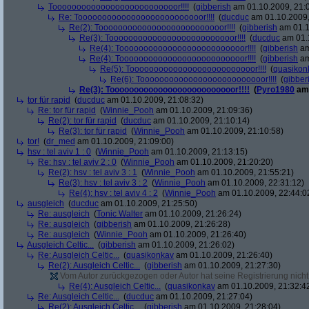
Toooooooooooooooooooooooooor!!!!
(
gibberish
am 01.10.2009, 21:
Re: Toooooooooooooooooooooooooor!!!!
(
ducduc
am 01.10.2009,
Re(2): Toooooooooooooooooooooooooor!!!!
(
gibberish
am 01.1
Re(3): Toooooooooooooooooooooooooor!!!!
(
ducduc
am 01.1
Re(4): Toooooooooooooooooooooooooor!!!!
(
gibberish
am
Re(4): Toooooooooooooooooooooooooor!!!!
(
gibberish
am
Re(5): Toooooooooooooooooooooooooor!!!!
(
quasikon
Re(6): Toooooooooooooooooooooooooor!!!!
(
gibber
Re(3): Toooooooooooooooooooooooooor!!!!
(
Pyro1980
am 
tor für rapid
(
ducduc
am 01.10.2009, 21:08:32)
Re: tor für rapid
(
Winnie_Pooh
am 01.10.2009, 21:09:36)
Re(2): tor für rapid
(
ducduc
am 01.10.2009, 21:10:14)
Re(3): tor für rapid
(
Winnie_Pooh
am 01.10.2009, 21:10:58)
tor!
(
dr_med
am 01.10.2009, 21:09:00)
hsv : tel aviv 1 : 0
(
Winnie_Pooh
am 01.10.2009, 21:13:15)
Re: hsv : tel aviv 2 : 0
(
Winnie_Pooh
am 01.10.2009, 21:20:20)
Re(2): hsv : tel aviv 3 : 1
(
Winnie_Pooh
am 01.10.2009, 21:55:21)
Re(3): hsv : tel aviv 3 : 2
(
Winnie_Pooh
am 01.10.2009, 22:31:12)
Re(4): hsv : tel aviv 4 : 2
(
Winnie_Pooh
am 01.10.2009, 22:44:0
ausgleich
(
ducduc
am 01.10.2009, 21:25:50)
Re: ausgleich
(
Tonic Walter
am 01.10.2009, 21:26:24)
Re: ausgleich
(
gibberish
am 01.10.2009, 21:26:28)
Re: ausgleich
(
Winnie_Pooh
am 01.10.2009, 21:26:40)
Ausgleich Celtic...
(
gibberish
am 01.10.2009, 21:26:02)
Re: Ausgleich Celtic...
(
quasikonkav
am 01.10.2009, 21:26:40)
Re(2): Ausgleich Celtic...
(
gibberish
am 01.10.2009, 21:27:30)
Vom Autor zurückgezogen oder Autor hat seine Registrierung nicht 
Re(4): Ausgleich Celtic...
(
quasikonkav
am 01.10.2009, 21:32:4
Re: Ausgleich Celtic...
(
ducduc
am 01.10.2009, 21:27:04)
Re(2): Ausgleich Celtic...
(
gibberish
am 01.10.2009, 21:28:04)