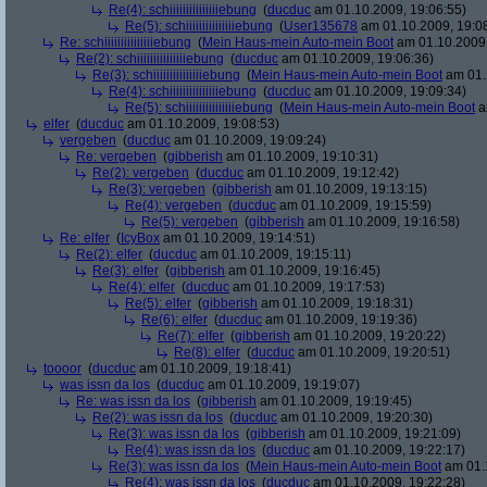
Re(4): schiiiiiiiiiiiiiiiebung
(
ducduc
am 01.10.2009, 19:06:55)
Re(5): schiiiiiiiiiiiiiiiebung
(
User135678
am 01.10.2009, 19:0
Re: schiiiiiiiiiiiiiiiebung
(
Mein Haus-mein Auto-mein Boot
am 01.10.2009,
Re(2): schiiiiiiiiiiiiiiiebung
(
ducduc
am 01.10.2009, 19:06:36)
Re(3): schiiiiiiiiiiiiiiiebung
(
Mein Haus-mein Auto-mein Boot
am 01.
Re(4): schiiiiiiiiiiiiiiiebung
(
ducduc
am 01.10.2009, 19:09:34)
Re(5): schiiiiiiiiiiiiiiiebung
(
Mein Haus-mein Auto-mein Boot
a
elfer
(
ducduc
am 01.10.2009, 19:08:53)
vergeben
(
ducduc
am 01.10.2009, 19:09:24)
Re: vergeben
(
gibberish
am 01.10.2009, 19:10:31)
Re(2): vergeben
(
ducduc
am 01.10.2009, 19:12:42)
Re(3): vergeben
(
gibberish
am 01.10.2009, 19:13:15)
Re(4): vergeben
(
ducduc
am 01.10.2009, 19:15:59)
Re(5): vergeben
(
gibberish
am 01.10.2009, 19:16:58)
Re: elfer
(
IcyBox
am 01.10.2009, 19:14:51)
Re(2): elfer
(
ducduc
am 01.10.2009, 19:15:11)
Re(3): elfer
(
gibberish
am 01.10.2009, 19:16:45)
Re(4): elfer
(
ducduc
am 01.10.2009, 19:17:53)
Re(5): elfer
(
gibberish
am 01.10.2009, 19:18:31)
Re(6): elfer
(
ducduc
am 01.10.2009, 19:19:36)
Re(7): elfer
(
gibberish
am 01.10.2009, 19:20:22)
Re(8): elfer
(
ducduc
am 01.10.2009, 19:20:51)
toooor
(
ducduc
am 01.10.2009, 19:18:41)
was issn da los
(
ducduc
am 01.10.2009, 19:19:07)
Re: was issn da los
(
gibberish
am 01.10.2009, 19:19:45)
Re(2): was issn da los
(
ducduc
am 01.10.2009, 19:20:30)
Re(3): was issn da los
(
gibberish
am 01.10.2009, 19:21:09)
Re(4): was issn da los
(
ducduc
am 01.10.2009, 19:22:17)
Re(3): was issn da los
(
Mein Haus-mein Auto-mein Boot
am 01.1
Re(4): was issn da los
(
ducduc
am 01.10.2009, 19:22:28)