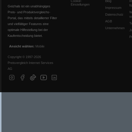
Cookie-
Blog
I
Einstellungen
f
Geizhals ist ein unabhängiges
Impressum
Preis- und Produktvergleichs-
W
Datenschutz
s
Portal, das mittels detaillierter Filter
AGB
T
und vielfältiger Features eine
Unternehmen
optimale Hilfestellung bei der
J
Kaufentscheidung bietet.
P
Ansicht wählen:
Mobile
Copyright © 1997-2026
Preisvergleich Internet Services
AG