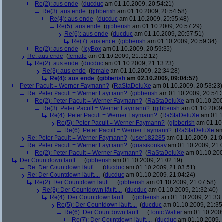
Re(2): aus ende
(
ducduc
am 01.10.2009, 20:54:21)
Re(3): aus ende
(
gibberish
am 01.10.2009, 20:54:58)
Re(4): aus ende
(
ducduc
am 01.10.2009, 20:55:48)
Re(5): aus ende
(
gibberish
am 01.10.2009, 20:57:29)
Re(6): aus ende
(
ducduc
am 01.10.2009, 20:57:51)
Re(7): aus ende
(
gibberish
am 01.10.2009, 20:59:34)
Re(2): aus ende
(
IcyBox
am 01.10.2009, 20:59:35)
Re: aus ende
(
female
am 01.10.2009, 21:12:12)
Re(2): aus ende
(
ducduc
am 01.10.2009, 21:13:23)
Re(3): aus ende
(
female
am 01.10.2009, 22:34:28)
Re(4): aus ende
(
gibberish
am 02.10.2009, 09:04:57)
Peter Pacult = Werner Faymann?
(
RaStaDeluXe
am 01.10.2009, 20:53:23)
Re: Peter Pacult = Werner Faymann?
(
gibberish
am 01.10.2009, 20:54:
Re(2): Peter Pacult = Werner Faymann?
(
RaStaDeluXe
am 01.10.200
Re(3): Peter Pacult = Werner Faymann?
(
gibberish
am 01.10.2009,
Re(4): Peter Pacult = Werner Faymann?
(
RaStaDeluXe
am 01.1
Re(5): Peter Pacult = Werner Faymann?
(
gibberish
am 01.10.
Re(6): Peter Pacult = Werner Faymann?
(
RaStaDeluXe
am
Re: Peter Pacult = Werner Faymann?
(
user182285
am 01.10.2009, 21:0
Re: Peter Pacult = Werner Faymann?
(
quasikonkav
am 01.10.2009, 21:
Re(2): Peter Pacult = Werner Faymann?
(
RaStaDeluXe
am 01.10.200
Der Countdown läuft....
(
gibberish
am 01.10.2009, 21:02:19)
Re: Der Countdown läuft....
(
ducduc
am 01.10.2009, 21:03:51)
Re: Der Countdown läuft....
(
ducduc
am 01.10.2009, 21:04:24)
Re(2): Der Countdown läuft....
(
gibberish
am 01.10.2009, 21:07:58)
Re(3): Der Countdown läuft....
(
ducduc
am 01.10.2009, 21:32:40)
Re(4): Der Countdown läuft....
(
gibberish
am 01.10.2009, 21:33:
Re(5): Der Countdown läuft....
(
ducduc
am 01.10.2009, 21:35
Re(6): Der Countdown läuft....
(
Tonic Walter
am 01.10.2009
Re(7): Der Countdown läuft....
(
ducduc
am 01.10.2009, 