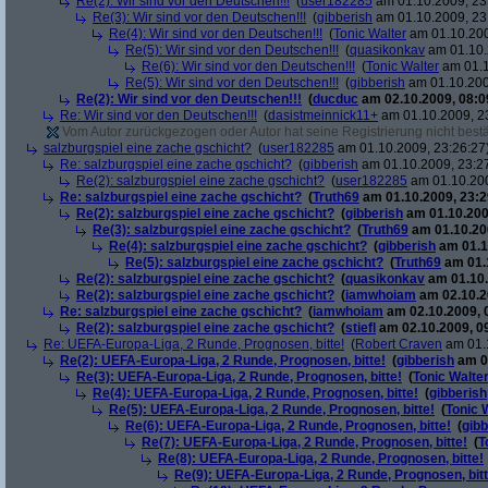
Re(2): Wir sind vor den Deutschen!!!
(
user182285
am 01.10.2009, 23
Re(3): Wir sind vor den Deutschen!!!
(
gibberish
am 01.10.2009, 23
Re(4): Wir sind vor den Deutschen!!!
(
Tonic Walter
am 01.10.200
Re(5): Wir sind vor den Deutschen!!!
(
quasikonkav
am 01.10.
Re(6): Wir sind vor den Deutschen!!!
(
Tonic Walter
am 01.1
Re(5): Wir sind vor den Deutschen!!!
(
gibberish
am 01.10.200
Re(2): Wir sind vor den Deutschen!!!
(
ducduc
am 02.10.2009, 08:0
Re: Wir sind vor den Deutschen!!!
(
dasistmeinnick11+
am 01.10.2009, 2
Vom Autor zurückgezogen oder Autor hat seine Registrierung nicht bestä
salzburgspiel eine zache gschicht?
(
user182285
am 01.10.2009, 23:26:27
Re: salzburgspiel eine zache gschicht?
(
gibberish
am 01.10.2009, 23:2
Re(2): salzburgspiel eine zache gschicht?
(
user182285
am 01.10.200
Re: salzburgspiel eine zache gschicht?
(
Truth69
am 01.10.2009, 23:2
Re(2): salzburgspiel eine zache gschicht?
(
gibberish
am 01.10.200
Re(3): salzburgspiel eine zache gschicht?
(
Truth69
am 01.10.200
Re(4): salzburgspiel eine zache gschicht?
(
gibberish
am 01.1
Re(5): salzburgspiel eine zache gschicht?
(
Truth69
am 01.1
Re(2): salzburgspiel eine zache gschicht?
(
quasikonkav
am 01.10.
Re(2): salzburgspiel eine zache gschicht?
(
iamwhoiam
am 02.10.2
Re: salzburgspiel eine zache gschicht?
(
iamwhoiam
am 02.10.2009, 
Re(2): salzburgspiel eine zache gschicht?
(
stiefl
am 02.10.2009, 0
Re: UEFA-Europa-Liga, 2 Runde, Prognosen, bitte!
(
Robert Craven
am 01.1
Re(2): UEFA-Europa-Liga, 2 Runde, Prognosen, bitte!
(
gibberish
am 01
Re(3): UEFA-Europa-Liga, 2 Runde, Prognosen, bitte!
(
Tonic Walte
Re(4): UEFA-Europa-Liga, 2 Runde, Prognosen, bitte!
(
gibberish
Re(5): UEFA-Europa-Liga, 2 Runde, Prognosen, bitte!
(
Tonic 
Re(6): UEFA-Europa-Liga, 2 Runde, Prognosen, bitte!
(
gibb
Re(7): UEFA-Europa-Liga, 2 Runde, Prognosen, bitte!
(
T
Re(8): UEFA-Europa-Liga, 2 Runde, Prognosen, bitte!
Re(9): UEFA-Europa-Liga, 2 Runde, Prognosen, bitt