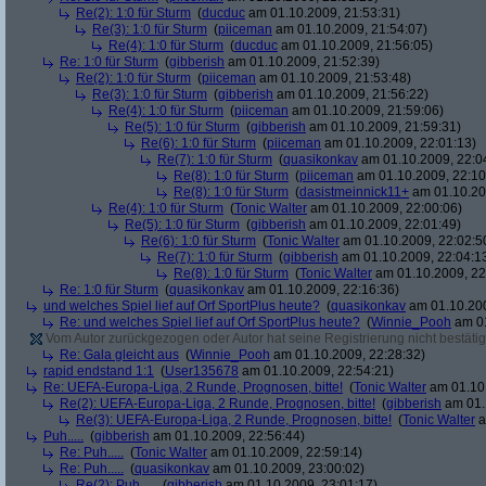
Re(2): 1:0 für Sturm
(
ducduc
am 01.10.2009, 21:53:31)
Re(3): 1:0 für Sturm
(
piiceman
am 01.10.2009, 21:54:07)
Re(4): 1:0 für Sturm
(
ducduc
am 01.10.2009, 21:56:05)
Re: 1:0 für Sturm
(
gibberish
am 01.10.2009, 21:52:39)
Re(2): 1:0 für Sturm
(
piiceman
am 01.10.2009, 21:53:48)
Re(3): 1:0 für Sturm
(
gibberish
am 01.10.2009, 21:56:22)
Re(4): 1:0 für Sturm
(
piiceman
am 01.10.2009, 21:59:06)
Re(5): 1:0 für Sturm
(
gibberish
am 01.10.2009, 21:59:31)
Re(6): 1:0 für Sturm
(
piiceman
am 01.10.2009, 22:01:13)
Re(7): 1:0 für Sturm
(
quasikonkav
am 01.10.2009, 22:0
Re(8): 1:0 für Sturm
(
piiceman
am 01.10.2009, 22:10
Re(8): 1:0 für Sturm
(
dasistmeinnick11+
am 01.10.20
Re(4): 1:0 für Sturm
(
Tonic Walter
am 01.10.2009, 22:00:06)
Re(5): 1:0 für Sturm
(
gibberish
am 01.10.2009, 22:01:49)
Re(6): 1:0 für Sturm
(
Tonic Walter
am 01.10.2009, 22:02:5
Re(7): 1:0 für Sturm
(
gibberish
am 01.10.2009, 22:04:1
Re(8): 1:0 für Sturm
(
Tonic Walter
am 01.10.2009, 22
Re: 1:0 für Sturm
(
quasikonkav
am 01.10.2009, 22:16:36)
und welches Spiel lief auf Orf SportPlus heute?
(
quasikonkav
am 01.10.200
Re: und welches Spiel lief auf Orf SportPlus heute?
(
Winnie_Pooh
am 01
Vom Autor zurückgezogen oder Autor hat seine Registrierung nicht bestätig
Re: Gala gleicht aus
(
Winnie_Pooh
am 01.10.2009, 22:28:32)
rapid endstand 1:1
(
User135678
am 01.10.2009, 22:54:21)
Re: UEFA-Europa-Liga, 2 Runde, Prognosen, bitte!
(
Tonic Walter
am 01.10.
Re(2): UEFA-Europa-Liga, 2 Runde, Prognosen, bitte!
(
gibberish
am 01.
Re(3): UEFA-Europa-Liga, 2 Runde, Prognosen, bitte!
(
Tonic Walter
a
Puh.....
(
gibberish
am 01.10.2009, 22:56:44)
Re: Puh.....
(
Tonic Walter
am 01.10.2009, 22:59:14)
Re: Puh.....
(
quasikonkav
am 01.10.2009, 23:00:02)
Re(2): Puh.....
(
gibberish
am 01.10.2009, 23:01:17)