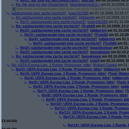
Re(2): Wir sind vor den Deutschen!!!
(
ducduc
am 02.10.2009, 08:0
Re: Wir sind vor den Deutschen!!!
(
dasistmeinnick11+
am 01.10.2009, 2
Vom Autor zurückgezogen oder Autor hat seine Registrierung nicht bestä
salzburgspiel eine zache gschicht?
(
user182285
am 01.10.2009, 23:26:27
Re: salzburgspiel eine zache gschicht?
(
gibberish
am 01.10.2009, 23:2
Re(2): salzburgspiel eine zache gschicht?
(
user182285
am 01.10.200
Re: salzburgspiel eine zache gschicht?
(
Truth69
am 01.10.2009, 23:2
Re(2): salzburgspiel eine zache gschicht?
(
gibberish
am 01.10.200
Re(3): salzburgspiel eine zache gschicht?
(
Truth69
am 01.10.200
Re(4): salzburgspiel eine zache gschicht?
(
gibberish
am 01.1
Re(5): salzburgspiel eine zache gschicht?
(
Truth69
am 01.1
Re(2): salzburgspiel eine zache gschicht?
(
quasikonkav
am 01.10.
Re(2): salzburgspiel eine zache gschicht?
(
iamwhoiam
am 02.10.2
Re: salzburgspiel eine zache gschicht?
(
iamwhoiam
am 02.10.2009, 
Re(2): salzburgspiel eine zache gschicht?
(
stiefl
am 02.10.2009, 0
Re: UEFA-Europa-Liga, 2 Runde, Prognosen, bitte!
(
Robert Craven
am 01.1
Re(2): UEFA-Europa-Liga, 2 Runde, Prognosen, bitte!
(
gibberish
am 01
Re(3): UEFA-Europa-Liga, 2 Runde, Prognosen, bitte!
(
Tonic Walte
Re(4): UEFA-Europa-Liga, 2 Runde, Prognosen, bitte!
(
gibberish
Re(5): UEFA-Europa-Liga, 2 Runde, Prognosen, bitte!
(
Tonic 
Re(6): UEFA-Europa-Liga, 2 Runde, Prognosen, bitte!
(
gibb
Re(7): UEFA-Europa-Liga, 2 Runde, Prognosen, bitte!
(
T
Re(8): UEFA-Europa-Liga, 2 Runde, Prognosen, bitte!
Re(9): UEFA-Europa-Liga, 2 Runde, Prognosen, bitt
Re(10): UEFA-Europa-Liga, 2 Runde, Prognosen, 
Re(11): UEFA-Europa-Liga, 2 Runde, Prognose
Re(12): UEFA-Europa-Liga, 2 Runde, Progno
Re(13): UEFA-Europa-Liga, 2 Runde, Pro
23:44:04)
Re(14): UEFA-Europa-Liga, 2 Runde, P