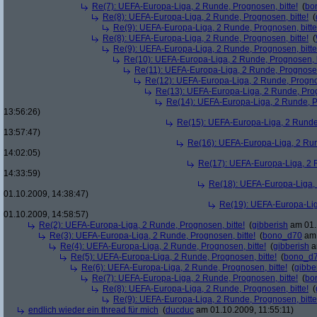
Re(7): UEFA-Europa-Liga, 2 Runde, Prognosen, bitte!
(
bo
Re(8): UEFA-Europa-Liga, 2 Runde, Prognosen, bitte!
(
Re(9): UEFA-Europa-Liga, 2 Runde, Prognosen, bitte
Re(8): UEFA-Europa-Liga, 2 Runde, Prognosen, bitte!
(
Re(9): UEFA-Europa-Liga, 2 Runde, Prognosen, bitte
Re(10): UEFA-Europa-Liga, 2 Runde, Prognosen, b
Re(11): UEFA-Europa-Liga, 2 Runde, Prognosen,
Re(12): UEFA-Europa-Liga, 2 Runde, Prognos
Re(13): UEFA-Europa-Liga, 2 Runde, Prog
Re(14): UEFA-Europa-Liga, 2 Runde, Pr
13:56:26)
Re(15): UEFA-Europa-Liga, 2 Runde,
13:57:47)
Re(16): UEFA-Europa-Liga, 2 Run
14:02:05)
Re(17): UEFA-Europa-Liga, 2 R
14:33:59)
Re(18): UEFA-Europa-Liga, 
01.10.2009, 14:38:47)
Re(19): UEFA-Europa-Liga
01.10.2009, 14:58:57)
Re(2): UEFA-Europa-Liga, 2 Runde, Prognosen, bitte!
(
gibberish
am 01.
Re(3): UEFA-Europa-Liga, 2 Runde, Prognosen, bitte!
(
bono_d70
am 
Re(4): UEFA-Europa-Liga, 2 Runde, Prognosen, bitte!
(
gibberish
a
Re(5): UEFA-Europa-Liga, 2 Runde, Prognosen, bitte!
(
bono_d
Re(6): UEFA-Europa-Liga, 2 Runde, Prognosen, bitte!
(
gibbe
Re(7): UEFA-Europa-Liga, 2 Runde, Prognosen, bitte!
(
bo
Re(8): UEFA-Europa-Liga, 2 Runde, Prognosen, bitte!
(
Re(9): UEFA-Europa-Liga, 2 Runde, Prognosen, bitte
endlich wieder ein thread für mich
(
ducduc
am 01.10.2009, 11:55:11)