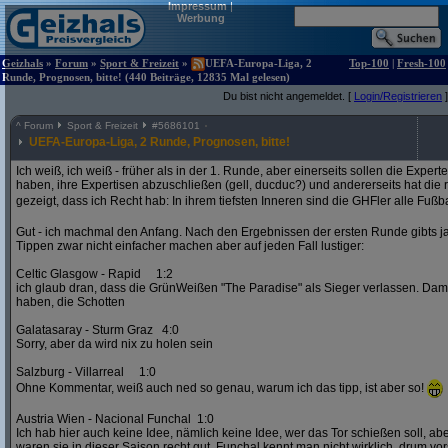
Impressum
|
Werbung
Geizhals
»
Forum
»
Sport & Freizeit
»
UEFA-Europa-Liga, 2
Top-100
|
Fresh-100
Runde, Prognosen, bitte! (440 Beiträge, 12835 Mal gelesen)
Du bist nicht angemeldet. [
Login/Registrieren
]
^
Forum
Sport & Freizeit
#
5686101
UEFA-Europa-Liga, 2 Runde, Prognosen, bitte!
Ich weiß, ich weiß - früher als in der 1. Runde, aber einerseits sollen die Exper
haben, ihre Expertisen abzuschließen (gell, ducduc?) und andererseits hat die
gezeigt, dass ich Recht hab: In ihrem tiefsten Inneren sind die GHFler alle Fußb
Gut - ich machmal den Anfang. Nach den Ergebnissen der ersten Runde gibts ja
Tippen zwar nicht einfacher machen aber auf jeden Fall lustiger:
Celtic Glasgow - Rapid 1:2
ich glaub dran, dass die GrünWeißen "The Paradise" als Sieger verlassen. D
haben, die Schotten
Galatasaray - Sturm Graz 4:0
Sorry, aber da wird nix zu holen sein
Salzburg - Villarreal 1:0
Ohne Kommentar, weiß auch ned so genau, warum ich das tipp, ist aber so!
Austria Wien - Nacional Funchal 1:0
Ich hab hier auch keine Idee, nämlich keine Idee, wer das Tor schießen soll, abe
waren sie in dieser Saison recht gut. Funchal kennt man nicht wirklich, drum vors