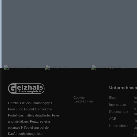
Unternehme
Cookie-
Blog
I
Einstellungen
f
Geizhals ist ein unabhängiges
Impressum
Preis- und Produktvergleichs-
W
Datenschutz
s
Portal, das mittels detaillierter Filter
AGB
T
und vielfältiger Features eine
Unternehmen
optimale Hilfestellung bei der
J
Kaufentscheidung bietet.
P