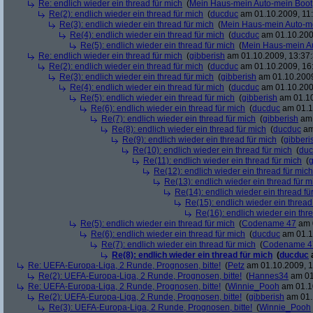
Re: endlich wieder ein thread für mich
(
Mein Haus-mein Auto-mein Boot
Re(2): endlich wieder ein thread für mich
(
ducduc
am 01.10.2009, 11:
Re(3): endlich wieder ein thread für mich
(
Mein Haus-mein Auto-m
Re(4): endlich wieder ein thread für mich
(
ducduc
am 01.10.200
Re(5): endlich wieder ein thread für mich
(
Mein Haus-mein A
Re: endlich wieder ein thread für mich
(
gibberish
am 01.10.2009, 13:37:
Re(2): endlich wieder ein thread für mich
(
ducduc
am 01.10.2009, 16
Re(3): endlich wieder ein thread für mich
(
gibberish
am 01.10.2009
Re(4): endlich wieder ein thread für mich
(
ducduc
am 01.10.200
Re(5): endlich wieder ein thread für mich
(
gibberish
am 01.10
Re(6): endlich wieder ein thread für mich
(
ducduc
am 01.1
Re(7): endlich wieder ein thread für mich
(
gibberish
am 
Re(8): endlich wieder ein thread für mich
(
ducduc
am
Re(9): endlich wieder ein thread für mich
(
gibberi
Re(10): endlich wieder ein thread für mich
(
duc
Re(11): endlich wieder ein thread für mich
(
g
Re(12): endlich wieder ein thread für mich
Re(13): endlich wieder ein thread für m
Re(14): endlich wieder ein thread fü
Re(15): endlich wieder ein thread
Re(16): endlich wieder ein thr
Re(5): endlich wieder ein thread für mich
(
Codename 47
am 0
Re(6): endlich wieder ein thread für mich
(
ducduc
am 01.1
Re(7): endlich wieder ein thread für mich
(
Codename 4
Re(8): endlich wieder ein thread für mich
(
ducduc
Re: UEFA-Europa-Liga, 2 Runde, Prognosen, bitte!
(
Petz
am 01.10.2009, 1
Re(2): UEFA-Europa-Liga, 2 Runde, Prognosen, bitte!
(
Hannes34
am 01
Re: UEFA-Europa-Liga, 2 Runde, Prognosen, bitte!
(
Winnie_Pooh
am 01.10
Re(2): UEFA-Europa-Liga, 2 Runde, Prognosen, bitte!
(
gibberish
am 01.
Re(3): UEFA-Europa-Liga, 2 Runde, Prognosen, bitte!
(
Winnie_Pooh