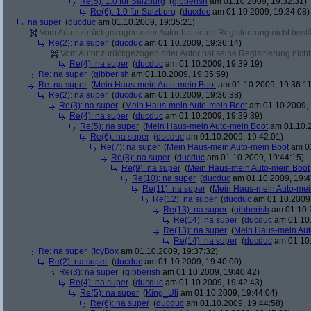
Re(5): 1:0 für Salzburg
(
gibberish
am 01.10.2009, 19:32:31)
Re(6): 1:0 für Salzburg
(
ducduc
am 01.10.2009, 19:34:08)
na super
(
ducduc
am 01.10.2009, 19:35:21)
Vom Autor zurückgezogen oder Autor hat seine Registrierung nicht bestä
Re(2): na super
(
ducduc
am 01.10.2009, 19:36:14)
Vom Autor zurückgezogen oder Autor hat seine Registrierung nicht 
Re(4): na super
(
ducduc
am 01.10.2009, 19:39:19)
Re: na super
(
gibberish
am 01.10.2009, 19:35:59)
Re: na super
(
Mein Haus-mein Auto-mein Boot
am 01.10.2009, 19:36:11
Re(2): na super
(
ducduc
am 01.10.2009, 19:36:38)
Re(3): na super
(
Mein Haus-mein Auto-mein Boot
am 01.10.2009, 
Re(4): na super
(
ducduc
am 01.10.2009, 19:39:39)
Re(5): na super
(
Mein Haus-mein Auto-mein Boot
am 01.10.2
Re(6): na super
(
ducduc
am 01.10.2009, 19:42:01)
Re(7): na super
(
Mein Haus-mein Auto-mein Boot
am 01
Re(8): na super
(
ducduc
am 01.10.2009, 19:44:15)
Re(9): na super
(
Mein Haus-mein Auto-mein Boot
Re(10): na super
(
ducduc
am 01.10.2009, 19:4
Re(11): na super
(
Mein Haus-mein Auto-mei
Re(12): na super
(
ducduc
am 01.10.2009,
Re(13): na super
(
gibberish
am 01.10.2
Re(14): na super
(
ducduc
am 01.10.
Re(13): na super
(
Mein Haus-mein Aut
Re(14): na super
(
ducduc
am 01.10.
Re: na super
(
IcyBox
am 01.10.2009, 19:37:32)
Re(2): na super
(
ducduc
am 01.10.2009, 19:40:00)
Re(3): na super
(
gibberish
am 01.10.2009, 19:40:42)
Re(4): na super
(
ducduc
am 01.10.2009, 19:42:43)
Re(5): na super
(
King_Uli
am 01.10.2009, 19:44:04)
Re(6): na super
(
ducduc
am 01.10.2009, 19:44:58)