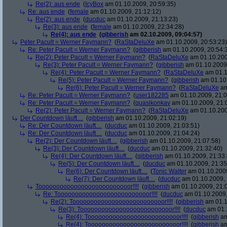
Re(2): aus ende
(
IcyBox
am 01.10.2009, 20:59:35)
Re: aus ende
(
female
am 01.10.2009, 21:12:12)
Re(2): aus ende
(
ducduc
am 01.10.2009, 21:13:23)
Re(3): aus ende
(
female
am 01.10.2009, 22:34:28)
Re(4): aus ende
(
gibberish
am 02.10.2009, 09:04:57)
Peter Pacult = Werner Faymann?
(
RaStaDeluXe
am 01.10.2009, 20:53:23)
Re: Peter Pacult = Werner Faymann?
(
gibberish
am 01.10.2009, 20:54:
Re(2): Peter Pacult = Werner Faymann?
(
RaStaDeluXe
am 01.10.200
Re(3): Peter Pacult = Werner Faymann?
(
gibberish
am 01.10.2009,
Re(4): Peter Pacult = Werner Faymann?
(
RaStaDeluXe
am 01.1
Re(5): Peter Pacult = Werner Faymann?
(
gibberish
am 01.10.
Re(6): Peter Pacult = Werner Faymann?
(
RaStaDeluXe
am
Re: Peter Pacult = Werner Faymann?
(
user182285
am 01.10.2009, 21:0
Re: Peter Pacult = Werner Faymann?
(
quasikonkav
am 01.10.2009, 21:
Re(2): Peter Pacult = Werner Faymann?
(
RaStaDeluXe
am 01.10.200
Der Countdown läuft....
(
gibberish
am 01.10.2009, 21:02:19)
Re: Der Countdown läuft....
(
ducduc
am 01.10.2009, 21:03:51)
Re: Der Countdown läuft....
(
ducduc
am 01.10.2009, 21:04:24)
Re(2): Der Countdown läuft....
(
gibberish
am 01.10.2009, 21:07:58)
Re(3): Der Countdown läuft....
(
ducduc
am 01.10.2009, 21:32:40)
Re(4): Der Countdown läuft....
(
gibberish
am 01.10.2009, 21:33:
Re(5): Der Countdown läuft....
(
ducduc
am 01.10.2009, 21:35
Re(6): Der Countdown läuft....
(
Tonic Walter
am 01.10.2009
Re(7): Der Countdown läuft....
(
ducduc
am 01.10.2009, 
Toooooooooooooooooooooooooor!!!!
(
gibberish
am 01.10.2009, 21:
Re: Toooooooooooooooooooooooooor!!!!
(
ducduc
am 01.10.2009,
Re(2): Toooooooooooooooooooooooooor!!!!
(
gibberish
am 01.1
Re(3): Toooooooooooooooooooooooooor!!!!
(
ducduc
am 01.1
Re(4): Toooooooooooooooooooooooooor!!!!
(
gibberish
am
Re(4): Toooooooooooooooooooooooooor!!!!
(
gibberish
am