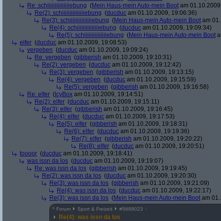
Re: schiiiiiiiiiiiiiiiebung
(
Mein Haus-mein Auto-mein Boot
am 01.10.2009,
Re(2): schiiiiiiiiiiiiiiiebung
(
ducduc
am 01.10.2009, 19:06:36)
Re(3): schiiiiiiiiiiiiiiiebung
(
Mein Haus-mein Auto-mein Boot
am 01.
Re(4): schiiiiiiiiiiiiiiiebung
(
ducduc
am 01.10.2009, 19:09:34)
Re(5): schiiiiiiiiiiiiiiiebung
(
Mein Haus-mein Auto-mein Boot
a
elfer
(
ducduc
am 01.10.2009, 19:08:53)
vergeben
(
ducduc
am 01.10.2009, 19:09:24)
Re: vergeben
(
gibberish
am 01.10.2009, 19:10:31)
Re(2): vergeben
(
ducduc
am 01.10.2009, 19:12:42)
Re(3): vergeben
(
gibberish
am 01.10.2009, 19:13:15)
Re(4): vergeben
(
ducduc
am 01.10.2009, 19:15:59)
Re(5): vergeben
(
gibberish
am 01.10.2009, 19:16:58)
Re: elfer
(
IcyBox
am 01.10.2009, 19:14:51)
Re(2): elfer
(
ducduc
am 01.10.2009, 19:15:11)
Re(3): elfer
(
gibberish
am 01.10.2009, 19:16:45)
Re(4): elfer
(
ducduc
am 01.10.2009, 19:17:53)
Re(5): elfer
(
gibberish
am 01.10.2009, 19:18:31)
Re(6): elfer
(
ducduc
am 01.10.2009, 19:19:36)
Re(7): elfer
(
gibberish
am 01.10.2009, 19:20:22)
Re(8): elfer
(
ducduc
am 01.10.2009, 19:20:51)
toooor
(
ducduc
am 01.10.2009, 19:18:41)
was issn da los
(
ducduc
am 01.10.2009, 19:19:07)
Re: was issn da los
(
gibberish
am 01.10.2009, 19:19:45)
Re(2): was issn da los
(
ducduc
am 01.10.2009, 19:20:30)
Re(3): was issn da los
(
gibberish
am 01.10.2009, 19:21:09)
Re(4): was issn da los
(
ducduc
am 01.10.2009, 19:22:17)
Re(3): was issn da los
(
Mein Haus-mein Auto-mein Boot
am 01.1
^
Forum
Sport & Freizeit
#
5688023
Re(4): was issn da los