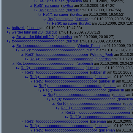
Re(6): na super
(
gibberish
am 01.10.2009, 19:45:29)
Re(5): na super
(
IcyBox
am 01.10.2009, 19:47:20)
Re(6): na super
(
ducduc
am 01.10.2009, 19:47:56)
Re(7): na super
(
IcyBox
am 01.10.2009, 19:50:52)
Re(8): na super
(
ducduc
am 01.10.2009, 20:06:35)
Re(9): na super
(
IcyBox
am 01.10.2009, 20:07:18
halbzeit
(
ducduc
am 01.10.2009, 19:47:33)
werder führt mit 2:0
(
ducduc
am 01.10.2009, 20:07:12)
Re: werder führt mit 2:0
(
gibberish
am 01.10.2009, 20:08:27)
toooooooooooooooooooooooor
(
ducduc
am 01.10.2009, 20:33:00)
Re: toooooooooooooooooooooooor
(
Winnie_Pooh
am 01.10.2009, 20:
Re(2): toooooooooooooooooooooooor
(
ducduc
am 01.10.2009, 20:3
Re(3): toooooooooooooooooooooooor
(
Winnie_Pooh
am 01.10.20
Re(4): toooooooooooooooooooooooor
(
gibberish
am 01.10.200
Re: toooooooooooooooooooooooor
(
gibberish
am 01.10.2009, 20:34:2
Re(2): toooooooooooooooooooooooor
(
ducduc
am 01.10.2009, 20:3
Re(3): toooooooooooooooooooooooor
(
gibberish
am 01.10.2009, 
Re(4): toooooooooooooooooooooooor
(
ducduc
am 01.10.2009,
Re(5): toooooooooooooooooooooooor
(
gibberish
am 01.10.2
Re(6): toooooooooooooooooooooooor
(
ducduc
am 01.10.
Re(7): toooooooooooooooooooooooor
(
gibberish
am 01
Re(8): toooooooooooooooooooooooor
(
ducduc
am 0
Re(9): toooooooooooooooooooooooor
(
gibberish
Re(10): toooooooooooooooooooooooor
(
ducd
Re(11): toooooooooooooooooooooooor
(
gi
Re(12): toooooooooooooooooooooooor
Re(13): toooooooooooooooooooooooo
Re(3): toooooooooooooooooooooooor
(
piiceman
am 01.10.2009, 
Re(4): toooooooooooooooooooooooor
(
ducduc
am 01.10.2009,
Re(5): toooooooooooooooooooooooor
(
piiceman
am 01.10.2