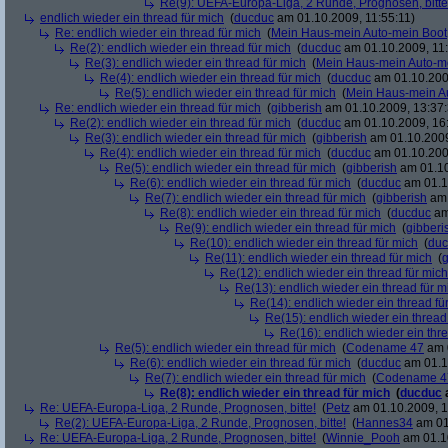
Re(9): UEFA-Europa-Liga, 2 Runde, Prognosen, bitte
endlich wieder ein thread für mich
(
ducduc
am 01.10.2009, 11:55:11)
Re: endlich wieder ein thread für mich
(
Mein Haus-mein Auto-mein Boot
Re(2): endlich wieder ein thread für mich
(
ducduc
am 01.10.2009, 11:
Re(3): endlich wieder ein thread für mich
(
Mein Haus-mein Auto-m
Re(4): endlich wieder ein thread für mich
(
ducduc
am 01.10.200
Re(5): endlich wieder ein thread für mich
(
Mein Haus-mein A
Re: endlich wieder ein thread für mich
(
gibberish
am 01.10.2009, 13:37:
Re(2): endlich wieder ein thread für mich
(
ducduc
am 01.10.2009, 16
Re(3): endlich wieder ein thread für mich
(
gibberish
am 01.10.2009
Re(4): endlich wieder ein thread für mich
(
ducduc
am 01.10.200
Re(5): endlich wieder ein thread für mich
(
gibberish
am 01.10
Re(6): endlich wieder ein thread für mich
(
ducduc
am 01.1
Re(7): endlich wieder ein thread für mich
(
gibberish
am 
Re(8): endlich wieder ein thread für mich
(
ducduc
am
Re(9): endlich wieder ein thread für mich
(
gibberi
Re(10): endlich wieder ein thread für mich
(
duc
Re(11): endlich wieder ein thread für mich
(
g
Re(12): endlich wieder ein thread für mich
Re(13): endlich wieder ein thread für m
Re(14): endlich wieder ein thread fü
Re(15): endlich wieder ein thread
Re(16): endlich wieder ein thr
Re(5): endlich wieder ein thread für mich
(
Codename 47
am 0
Re(6): endlich wieder ein thread für mich
(
ducduc
am 01.1
Re(7): endlich wieder ein thread für mich
(
Codename 4
Re(8): endlich wieder ein thread für mich
(
ducduc
Re: UEFA-Europa-Liga, 2 Runde, Prognosen, bitte!
(
Petz
am 01.10.2009, 1
Re(2): UEFA-Europa-Liga, 2 Runde, Prognosen, bitte!
(
Hannes34
am 01
Re: UEFA-Europa-Liga, 2 Runde, Prognosen, bitte!
(
Winnie_Pooh
am 01.10