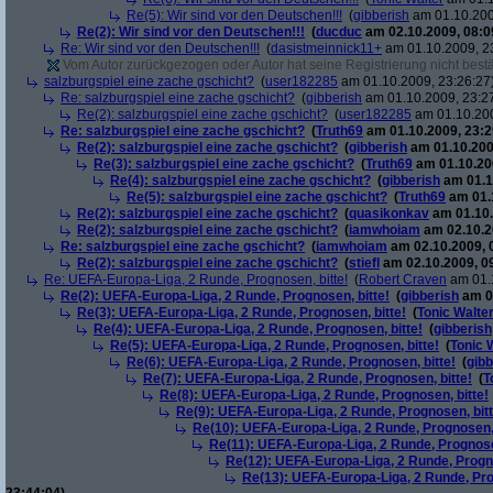
Re(5): Wir sind vor den Deutschen!!!
(
gibberish
am 01.10.200
Re(2): Wir sind vor den Deutschen!!!
(
ducduc
am 02.10.2009, 08:0
Re: Wir sind vor den Deutschen!!!
(
dasistmeinnick11+
am 01.10.2009, 2
Vom Autor zurückgezogen oder Autor hat seine Registrierung nicht bestä
salzburgspiel eine zache gschicht?
(
user182285
am 01.10.2009, 23:26:27
Re: salzburgspiel eine zache gschicht?
(
gibberish
am 01.10.2009, 23:2
Re(2): salzburgspiel eine zache gschicht?
(
user182285
am 01.10.200
Re: salzburgspiel eine zache gschicht?
(
Truth69
am 01.10.2009, 23:2
Re(2): salzburgspiel eine zache gschicht?
(
gibberish
am 01.10.200
Re(3): salzburgspiel eine zache gschicht?
(
Truth69
am 01.10.200
Re(4): salzburgspiel eine zache gschicht?
(
gibberish
am 01.1
Re(5): salzburgspiel eine zache gschicht?
(
Truth69
am 01.1
Re(2): salzburgspiel eine zache gschicht?
(
quasikonkav
am 01.10.
Re(2): salzburgspiel eine zache gschicht?
(
iamwhoiam
am 02.10.2
Re: salzburgspiel eine zache gschicht?
(
iamwhoiam
am 02.10.2009, 
Re(2): salzburgspiel eine zache gschicht?
(
stiefl
am 02.10.2009, 0
Re: UEFA-Europa-Liga, 2 Runde, Prognosen, bitte!
(
Robert Craven
am 01.1
Re(2): UEFA-Europa-Liga, 2 Runde, Prognosen, bitte!
(
gibberish
am 01
Re(3): UEFA-Europa-Liga, 2 Runde, Prognosen, bitte!
(
Tonic Walte
Re(4): UEFA-Europa-Liga, 2 Runde, Prognosen, bitte!
(
gibberish
Re(5): UEFA-Europa-Liga, 2 Runde, Prognosen, bitte!
(
Tonic 
Re(6): UEFA-Europa-Liga, 2 Runde, Prognosen, bitte!
(
gibb
Re(7): UEFA-Europa-Liga, 2 Runde, Prognosen, bitte!
(
T
Re(8): UEFA-Europa-Liga, 2 Runde, Prognosen, bitte!
Re(9): UEFA-Europa-Liga, 2 Runde, Prognosen, bitt
Re(10): UEFA-Europa-Liga, 2 Runde, Prognosen, 
Re(11): UEFA-Europa-Liga, 2 Runde, Prognose
Re(12): UEFA-Europa-Liga, 2 Runde, Progno
Re(13): UEFA-Europa-Liga, 2 Runde, Pro