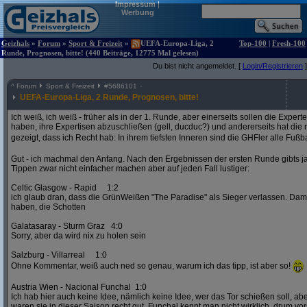
Impressum
|
Werbung
Geizhals
»
Forum
»
Sport & Freizeit
»
UEFA-Europa-Liga, 2
Top-100
|
Fresh-100
Runde, Prognosen, bitte! (440 Beiträge, 12775 Mal gelesen)
Du bist nicht angemeldet. [
Login/Registrieren
]
^
Forum
Sport & Freizeit
#
5686101
UEFA-Europa-Liga, 2 Runde, Prognosen, bitte!
Ich weiß, ich weiß - früher als in der 1. Runde, aber einerseits sollen die Exper
haben, ihre Expertisen abzuschließen (gell, ducduc?) und andererseits hat die
gezeigt, dass ich Recht hab: In ihrem tiefsten Inneren sind die GHFler alle Fußb
Gut - ich machmal den Anfang. Nach den Ergebnissen der ersten Runde gibts ja
Tippen zwar nicht einfacher machen aber auf jeden Fall lustiger:
Celtic Glasgow - Rapid 1:2
ich glaub dran, dass die GrünWeißen "The Paradise" als Sieger verlassen. D
haben, die Schotten
Galatasaray - Sturm Graz 4:0
Sorry, aber da wird nix zu holen sein
Salzburg - Villarreal 1:0
Ohne Kommentar, weiß auch ned so genau, warum ich das tipp, ist aber so!
Austria Wien - Nacional Funchal 1:0
Ich hab hier auch keine Idee, nämlich keine Idee, wer das Tor schießen soll, abe
waren sie in dieser Saison recht gut. Funchal kennt man nicht wirklich, drum vors