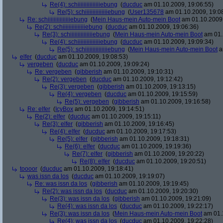
Re(4): schiiiiiiiiiiiiiiiebung
(
ducduc
am 01.10.2009, 19:06:55)
Re(5): schiiiiiiiiiiiiiiiebung
(
User135678
am 01.10.2009, 19:0
Re: schiiiiiiiiiiiiiiiebung
(
Mein Haus-mein Auto-mein Boot
am 01.10.2009,
Re(2): schiiiiiiiiiiiiiiiebung
(
ducduc
am 01.10.2009, 19:06:36)
Re(3): schiiiiiiiiiiiiiiiebung
(
Mein Haus-mein Auto-mein Boot
am 01.
Re(4): schiiiiiiiiiiiiiiiebung
(
ducduc
am 01.10.2009, 19:09:34)
Re(5): schiiiiiiiiiiiiiiiebung
(
Mein Haus-mein Auto-mein Boot
a
elfer
(
ducduc
am 01.10.2009, 19:08:53)
vergeben
(
ducduc
am 01.10.2009, 19:09:24)
Re: vergeben
(
gibberish
am 01.10.2009, 19:10:31)
Re(2): vergeben
(
ducduc
am 01.10.2009, 19:12:42)
Re(3): vergeben
(
gibberish
am 01.10.2009, 19:13:15)
Re(4): vergeben
(
ducduc
am 01.10.2009, 19:15:59)
Re(5): vergeben
(
gibberish
am 01.10.2009, 19:16:58)
Re: elfer
(
IcyBox
am 01.10.2009, 19:14:51)
Re(2): elfer
(
ducduc
am 01.10.2009, 19:15:11)
Re(3): elfer
(
gibberish
am 01.10.2009, 19:16:45)
Re(4): elfer
(
ducduc
am 01.10.2009, 19:17:53)
Re(5): elfer
(
gibberish
am 01.10.2009, 19:18:31)
Re(6): elfer
(
ducduc
am 01.10.2009, 19:19:36)
Re(7): elfer
(
gibberish
am 01.10.2009, 19:20:22)
Re(8): elfer
(
ducduc
am 01.10.2009, 19:20:51)
toooor
(
ducduc
am 01.10.2009, 19:18:41)
was issn da los
(
ducduc
am 01.10.2009, 19:19:07)
Re: was issn da los
(
gibberish
am 01.10.2009, 19:19:45)
Re(2): was issn da los
(
ducduc
am 01.10.2009, 19:20:30)
Re(3): was issn da los
(
gibberish
am 01.10.2009, 19:21:09)
Re(4): was issn da los
(
ducduc
am 01.10.2009, 19:22:17)
Re(3): was issn da los
(
Mein Haus-mein Auto-mein Boot
am 01.1
Re(4): was issn da los
(
ducduc
am 01.10.2009, 19:22:28)