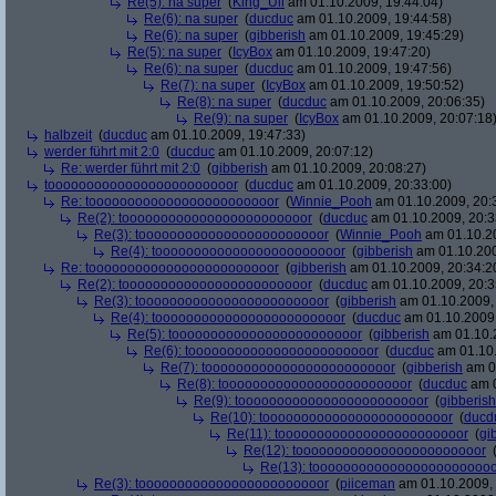
Re(5): na super
(
King_Uli
am 01.10.2009, 19:44:04)
Re(6): na super
(
ducduc
am 01.10.2009, 19:44:58)
Re(6): na super
(
gibberish
am 01.10.2009, 19:45:29)
Re(5): na super
(
IcyBox
am 01.10.2009, 19:47:20)
Re(6): na super
(
ducduc
am 01.10.2009, 19:47:56)
Re(7): na super
(
IcyBox
am 01.10.2009, 19:50:52)
Re(8): na super
(
ducduc
am 01.10.2009, 20:06:35)
Re(9): na super
(
IcyBox
am 01.10.2009, 20:07:18
halbzeit
(
ducduc
am 01.10.2009, 19:47:33)
werder führt mit 2:0
(
ducduc
am 01.10.2009, 20:07:12)
Re: werder führt mit 2:0
(
gibberish
am 01.10.2009, 20:08:27)
toooooooooooooooooooooooor
(
ducduc
am 01.10.2009, 20:33:00)
Re: toooooooooooooooooooooooor
(
Winnie_Pooh
am 01.10.2009, 20:
Re(2): toooooooooooooooooooooooor
(
ducduc
am 01.10.2009, 20:3
Re(3): toooooooooooooooooooooooor
(
Winnie_Pooh
am 01.10.20
Re(4): toooooooooooooooooooooooor
(
gibberish
am 01.10.200
Re: toooooooooooooooooooooooor
(
gibberish
am 01.10.2009, 20:34:2
Re(2): toooooooooooooooooooooooor
(
ducduc
am 01.10.2009, 20:3
Re(3): toooooooooooooooooooooooor
(
gibberish
am 01.10.2009, 
Re(4): toooooooooooooooooooooooor
(
ducduc
am 01.10.2009,
Re(5): toooooooooooooooooooooooor
(
gibberish
am 01.10.2
Re(6): toooooooooooooooooooooooor
(
ducduc
am 01.10.
Re(7): toooooooooooooooooooooooor
(
gibberish
am 01
Re(8): toooooooooooooooooooooooor
(
ducduc
am 0
Re(9): toooooooooooooooooooooooor
(
gibberish
Re(10): toooooooooooooooooooooooor
(
ducd
Re(11): toooooooooooooooooooooooor
(
gi
Re(12): toooooooooooooooooooooooor
Re(13): toooooooooooooooooooooooo
Re(3): toooooooooooooooooooooooor
(
piiceman
am 01.10.2009, 