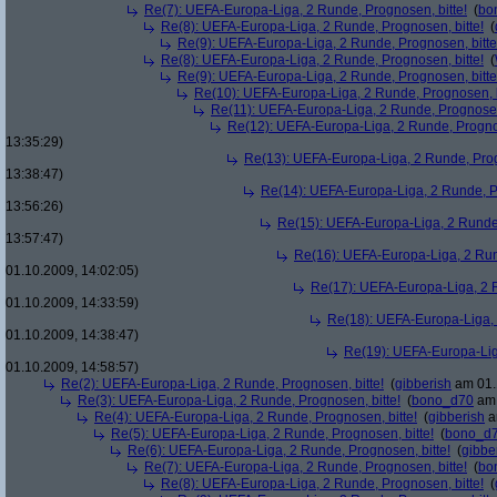
Re(7): UEFA-Europa-Liga, 2 Runde, Prognosen, bitte!
(
bo
Re(8): UEFA-Europa-Liga, 2 Runde, Prognosen, bitte!
(
Re(9): UEFA-Europa-Liga, 2 Runde, Prognosen, bitte
Re(8): UEFA-Europa-Liga, 2 Runde, Prognosen, bitte!
(
Re(9): UEFA-Europa-Liga, 2 Runde, Prognosen, bitte
Re(10): UEFA-Europa-Liga, 2 Runde, Prognosen, b
Re(11): UEFA-Europa-Liga, 2 Runde, Prognosen,
Re(12): UEFA-Europa-Liga, 2 Runde, Prognos
13:35:29)
Re(13): UEFA-Europa-Liga, 2 Runde, Prog
13:38:47)
Re(14): UEFA-Europa-Liga, 2 Runde, Pr
13:56:26)
Re(15): UEFA-Europa-Liga, 2 Runde,
13:57:47)
Re(16): UEFA-Europa-Liga, 2 Run
01.10.2009, 14:02:05)
Re(17): UEFA-Europa-Liga, 2 R
01.10.2009, 14:33:59)
Re(18): UEFA-Europa-Liga, 
01.10.2009, 14:38:47)
Re(19): UEFA-Europa-Liga
01.10.2009, 14:58:57)
Re(2): UEFA-Europa-Liga, 2 Runde, Prognosen, bitte!
(
gibberish
am 01.
Re(3): UEFA-Europa-Liga, 2 Runde, Prognosen, bitte!
(
bono_d70
am 
Re(4): UEFA-Europa-Liga, 2 Runde, Prognosen, bitte!
(
gibberish
a
Re(5): UEFA-Europa-Liga, 2 Runde, Prognosen, bitte!
(
bono_d
Re(6): UEFA-Europa-Liga, 2 Runde, Prognosen, bitte!
(
gibbe
Re(7): UEFA-Europa-Liga, 2 Runde, Prognosen, bitte!
(
bo
Re(8): UEFA-Europa-Liga, 2 Runde, Prognosen, bitte!
(