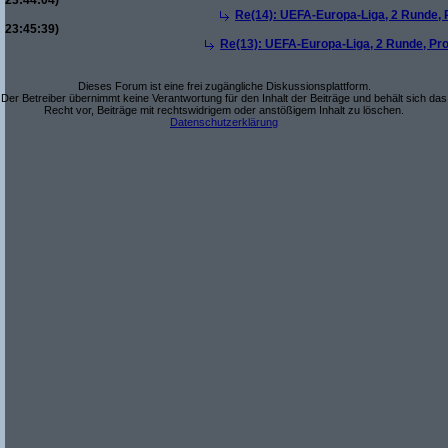
23:44:04)
Re(14): UEFA-Europa-Liga, 2 Runde, P
23:45:39)
Re(13): UEFA-Europa-Liga, 2 Runde, Pro
Dieses Forum ist eine frei zugängliche Diskussionsplattform.
Der Betreiber übernimmt keine Verantwortung für den Inhalt der Beiträge und behält sich das
Recht vor, Beiträge mit rechtswidrigem oder anstößigem Inhalt zu löschen.
Datenschutzerklärung