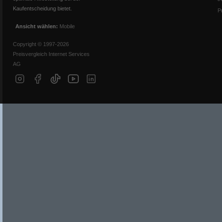
Kaufentscheidung bietet.
P
Ansicht wählen:
Mobile
Copyright © 1997-2026
Preisvergleich Internet Services
AG