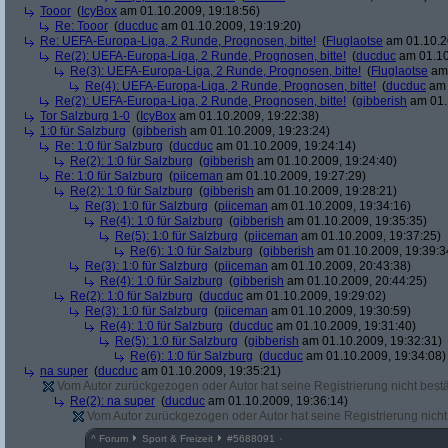
Tooor
(
IcyBox
am 01.10.2009, 19:18:56)
Re: Tooor
(
ducduc
am 01.10.2009, 19:19:20)
Re: UEFA-Europa-Liga, 2 Runde, Prognosen, bitte!
(
Fluglaotse
am 01.10.2
Re(2): UEFA-Europa-Liga, 2 Runde, Prognosen, bitte!
(
ducduc
am 01.10
Re(3): UEFA-Europa-Liga, 2 Runde, Prognosen, bitte!
(
Fluglaotse
am 
Re(4): UEFA-Europa-Liga, 2 Runde, Prognosen, bitte!
(
ducduc
am 
Re(2): UEFA-Europa-Liga, 2 Runde, Prognosen, bitte!
(
gibberish
am 01.
Tor Salzburg 1-0
(
IcyBox
am 01.10.2009, 19:22:38)
1:0 für Salzburg
(
gibberish
am 01.10.2009, 19:23:24)
Re: 1:0 für Salzburg
(
ducduc
am 01.10.2009, 19:24:14)
Re(2): 1:0 für Salzburg
(
gibberish
am 01.10.2009, 19:24:40)
Re: 1:0 für Salzburg
(
piiceman
am 01.10.2009, 19:27:29)
Re(2): 1:0 für Salzburg
(
gibberish
am 01.10.2009, 19:28:21)
Re(3): 1:0 für Salzburg
(
piiceman
am 01.10.2009, 19:34:16)
Re(4): 1:0 für Salzburg
(
gibberish
am 01.10.2009, 19:35:35)
Re(5): 1:0 für Salzburg
(
piiceman
am 01.10.2009, 19:37:25)
Re(6): 1:0 für Salzburg
(
gibberish
am 01.10.2009, 19:39:3
Re(3): 1:0 für Salzburg
(
piiceman
am 01.10.2009, 20:43:38)
Re(4): 1:0 für Salzburg
(
gibberish
am 01.10.2009, 20:44:25)
Re(2): 1:0 für Salzburg
(
ducduc
am 01.10.2009, 19:29:02)
Re(3): 1:0 für Salzburg
(
piiceman
am 01.10.2009, 19:30:59)
Re(4): 1:0 für Salzburg
(
ducduc
am 01.10.2009, 19:31:40)
Re(5): 1:0 für Salzburg
(
gibberish
am 01.10.2009, 19:32:31)
Re(6): 1:0 für Salzburg
(
ducduc
am 01.10.2009, 19:34:08)
na super
(
ducduc
am 01.10.2009, 19:35:21)
Vom Autor zurückgezogen oder Autor hat seine Registrierung nicht bestä
Re(2): na super
(
ducduc
am 01.10.2009, 19:36:14)
Vom Autor zurückgezogen oder Autor hat seine Registrierung nicht 
^
Forum
Sport & Freizeit
#
5688091