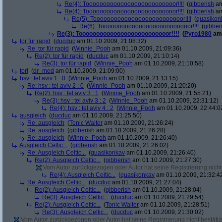
Re(4): Toooooooooooooooooooooooooor!!!!
(
gibberish
am
Re(4): Toooooooooooooooooooooooooor!!!!
(
gibberish
am
Re(5): Toooooooooooooooooooooooooor!!!!
(
quasikon
Re(6): Toooooooooooooooooooooooooor!!!!
(
gibber
Re(3): Toooooooooooooooooooooooooor!!!!
(
Pyro1980
am 
tor für rapid
(
ducduc
am 01.10.2009, 21:08:32)
Re: tor für rapid
(
Winnie_Pooh
am 01.10.2009, 21:09:36)
Re(2): tor für rapid
(
ducduc
am 01.10.2009, 21:10:14)
Re(3): tor für rapid
(
Winnie_Pooh
am 01.10.2009, 21:10:58)
tor!
(
dr_med
am 01.10.2009, 21:09:00)
hsv : tel aviv 1 : 0
(
Winnie_Pooh
am 01.10.2009, 21:13:15)
Re: hsv : tel aviv 2 : 0
(
Winnie_Pooh
am 01.10.2009, 21:20:20)
Re(2): hsv : tel aviv 3 : 1
(
Winnie_Pooh
am 01.10.2009, 21:55:21)
Re(3): hsv : tel aviv 3 : 2
(
Winnie_Pooh
am 01.10.2009, 22:31:12)
Re(4): hsv : tel aviv 4 : 2
(
Winnie_Pooh
am 01.10.2009, 22:44:0
ausgleich
(
ducduc
am 01.10.2009, 21:25:50)
Re: ausgleich
(
Tonic Walter
am 01.10.2009, 21:26:24)
Re: ausgleich
(
gibberish
am 01.10.2009, 21:26:28)
Re: ausgleich
(
Winnie_Pooh
am 01.10.2009, 21:26:40)
Ausgleich Celtic...
(
gibberish
am 01.10.2009, 21:26:02)
Re: Ausgleich Celtic...
(
quasikonkav
am 01.10.2009, 21:26:40)
Re(2): Ausgleich Celtic...
(
gibberish
am 01.10.2009, 21:27:30)
Vom Autor zurückgezogen oder Autor hat seine Registrierung nicht 
Re(4): Ausgleich Celtic...
(
quasikonkav
am 01.10.2009, 21:32:4
Re: Ausgleich Celtic...
(
ducduc
am 01.10.2009, 21:27:04)
Re(2): Ausgleich Celtic...
(
gibberish
am 01.10.2009, 21:28:04)
Re(3): Ausgleich Celtic...
(
ducduc
am 01.10.2009, 21:29:54)
Re(2): Ausgleich Celtic...
(
Tonic Walter
am 01.10.2009, 21:28:51)
Re(3): Ausgleich Celtic...
(
ducduc
am 01.10.2009, 21:30:02)
Vom Autor zurückgezogen oder Autor hat seine Registrierung nicht bestätig