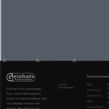
Unternehme
Cookie-
Blog
I
Einstellungen
f
Geizhals ist ein unabhängiges
Impressum
Preis- und Produktvergleichs-
W
Datenschutz
s
Portal, das mittels detaillierter Filter
AGB
T
und vielfältiger Features eine
Unternehmen
optimale Hilfestellung bei der
J