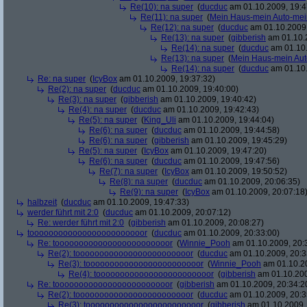
Re(10): na super
(
ducduc
am 01.10.2009, 19:4
Re(11): na super
(
Mein Haus-mein Auto-mei
Re(12): na super
(
ducduc
am 01.10.2009,
Re(13): na super
(
gibberish
am 01.10.2
Re(14): na super
(
ducduc
am 01.10.
Re(13): na super
(
Mein Haus-mein Aut
Re(14): na super
(
ducduc
am 01.10.
Re: na super
(
IcyBox
am 01.10.2009, 19:37:32)
Re(2): na super
(
ducduc
am 01.10.2009, 19:40:00)
Re(3): na super
(
gibberish
am 01.10.2009, 19:40:42)
Re(4): na super
(
ducduc
am 01.10.2009, 19:42:43)
Re(5): na super
(
King_Uli
am 01.10.2009, 19:44:04)
Re(6): na super
(
ducduc
am 01.10.2009, 19:44:58)
Re(6): na super
(
gibberish
am 01.10.2009, 19:45:29)
Re(5): na super
(
IcyBox
am 01.10.2009, 19:47:20)
Re(6): na super
(
ducduc
am 01.10.2009, 19:47:56)
Re(7): na super
(
IcyBox
am 01.10.2009, 19:50:52)
Re(8): na super
(
ducduc
am 01.10.2009, 20:06:35)
Re(9): na super
(
IcyBox
am 01.10.2009, 20:07:18
halbzeit
(
ducduc
am 01.10.2009, 19:47:33)
werder führt mit 2:0
(
ducduc
am 01.10.2009, 20:07:12)
Re: werder führt mit 2:0
(
gibberish
am 01.10.2009, 20:08:27)
toooooooooooooooooooooooor
(
ducduc
am 01.10.2009, 20:33:00)
Re: toooooooooooooooooooooooor
(
Winnie_Pooh
am 01.10.2009, 20:
Re(2): toooooooooooooooooooooooor
(
ducduc
am 01.10.2009, 20:3
Re(3): toooooooooooooooooooooooor
(
Winnie_Pooh
am 01.10.20
Re(4): toooooooooooooooooooooooor
(
gibberish
am 01.10.200
Re: toooooooooooooooooooooooor
(
gibberish
am 01.10.2009, 20:34:2
Re(2): toooooooooooooooooooooooor
(
ducduc
am 01.10.2009, 20:3
Re(3): toooooooooooooooooooooooor
(
gibberish
am 01.10.2009, 