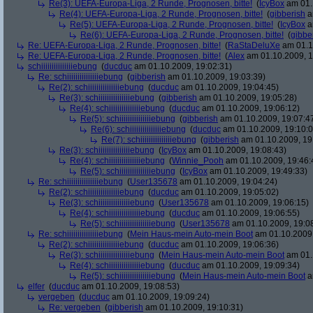
Re(3): UEFA-Europa-Liga, 2 Runde, Prognosen, bitte!
(
IcyBox
am 01.
Re(4): UEFA-Europa-Liga, 2 Runde, Prognosen, bitte!
(
gibberish
a
Re(5): UEFA-Europa-Liga, 2 Runde, Prognosen, bitte!
(
IcyBox
a
Re(6): UEFA-Europa-Liga, 2 Runde, Prognosen, bitte!
(
gibbe
Re: UEFA-Europa-Liga, 2 Runde, Prognosen, bitte!
(
RaStaDeluXe
am 01.1
Re: UEFA-Europa-Liga, 2 Runde, Prognosen, bitte!
(
Alex
am 01.10.2009, 1
schiiiiiiiiiiiiiiiebung
(
ducduc
am 01.10.2009, 19:02:31)
Re: schiiiiiiiiiiiiiiiebung
(
gibberish
am 01.10.2009, 19:03:39)
Re(2): schiiiiiiiiiiiiiiiebung
(
ducduc
am 01.10.2009, 19:04:45)
Re(3): schiiiiiiiiiiiiiiiebung
(
gibberish
am 01.10.2009, 19:05:28)
Re(4): schiiiiiiiiiiiiiiiebung
(
ducduc
am 01.10.2009, 19:06:12)
Re(5): schiiiiiiiiiiiiiiiebung
(
gibberish
am 01.10.2009, 19:07:4
Re(6): schiiiiiiiiiiiiiiiebung
(
ducduc
am 01.10.2009, 19:10:0
Re(7): schiiiiiiiiiiiiiiiebung
(
gibberish
am 01.10.2009, 19
Re(3): schiiiiiiiiiiiiiiiebung
(
IcyBox
am 01.10.2009, 19:08:43)
Re(4): schiiiiiiiiiiiiiiiebung
(
Winnie_Pooh
am 01.10.2009, 19:46:
Re(5): schiiiiiiiiiiiiiiiebung
(
IcyBox
am 01.10.2009, 19:49:33)
Re: schiiiiiiiiiiiiiiiebung
(
User135678
am 01.10.2009, 19:04:24)
Re(2): schiiiiiiiiiiiiiiiebung
(
ducduc
am 01.10.2009, 19:05:02)
Re(3): schiiiiiiiiiiiiiiiebung
(
User135678
am 01.10.2009, 19:06:15)
Re(4): schiiiiiiiiiiiiiiiebung
(
ducduc
am 01.10.2009, 19:06:55)
Re(5): schiiiiiiiiiiiiiiiebung
(
User135678
am 01.10.2009, 19:0
Re: schiiiiiiiiiiiiiiiebung
(
Mein Haus-mein Auto-mein Boot
am 01.10.2009,
Re(2): schiiiiiiiiiiiiiiiebung
(
ducduc
am 01.10.2009, 19:06:36)
Re(3): schiiiiiiiiiiiiiiiebung
(
Mein Haus-mein Auto-mein Boot
am 01.
Re(4): schiiiiiiiiiiiiiiiebung
(
ducduc
am 01.10.2009, 19:09:34)
Re(5): schiiiiiiiiiiiiiiiebung
(
Mein Haus-mein Auto-mein Boot
a
elfer
(
ducduc
am 01.10.2009, 19:08:53)
vergeben
(
ducduc
am 01.10.2009, 19:09:24)
Re: vergeben
(
gibberish
am 01.10.2009, 19:10:31)