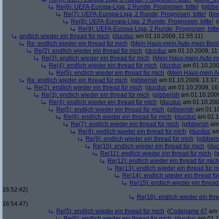
Re(6): UEFA-Europa-Liga, 2 Runde, Prognosen, bitte!
(
gibbe
Re(7): UEFA-Europa-Liga, 2 Runde, Prognosen, bitte!
(
bo
Re(8): UEFA-Europa-Liga, 2 Runde, Prognosen, bitte!
(
Re(9): UEFA-Europa-Liga, 2 Runde, Prognosen, bitte
endlich wieder ein thread für mich
(
ducduc
am 01.10.2009, 11:55:11)
Re: endlich wieder ein thread für mich
(
Mein Haus-mein Auto-mein Boot
Re(2): endlich wieder ein thread für mich
(
ducduc
am 01.10.2009, 11:
Re(3): endlich wieder ein thread für mich
(
Mein Haus-mein Auto-m
Re(4): endlich wieder ein thread für mich
(
ducduc
am 01.10.200
Re(5): endlich wieder ein thread für mich
(
Mein Haus-mein A
Re: endlich wieder ein thread für mich
(
gibberish
am 01.10.2009, 13:37:
Re(2): endlich wieder ein thread für mich
(
ducduc
am 01.10.2009, 16
Re(3): endlich wieder ein thread für mich
(
gibberish
am 01.10.2009
Re(4): endlich wieder ein thread für mich
(
ducduc
am 01.10.200
Re(5): endlich wieder ein thread für mich
(
gibberish
am 01.10
Re(6): endlich wieder ein thread für mich
(
ducduc
am 01.1
Re(7): endlich wieder ein thread für mich
(
gibberish
am 
Re(8): endlich wieder ein thread für mich
(
ducduc
am
Re(9): endlich wieder ein thread für mich
(
gibberi
Re(10): endlich wieder ein thread für mich
(
duc
Re(11): endlich wieder ein thread für mich
(
g
Re(12): endlich wieder ein thread für mich
Re(13): endlich wieder ein thread für m
Re(14): endlich wieder ein thread fü
Re(15): endlich wieder ein thread
16:52:42)
Re(16): endlich wieder ein thr
16:54:47)
Re(5): endlich wieder ein thread für mich
(
Codename 47
am 0
Re(6): endlich wieder ein thread für mich
(
ducduc
am 01.1