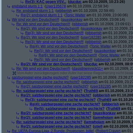
Re(3): KAC gegen VSV...
(
ducduc
am 02.10.2009, 10:23:26)
endstand sturm 1:1
(
User135678
am 01.10.2009, 22:58:34)
Re: endstand sturm 1:1
(
gibberish
am 01.10.2009, 22:59:46)
Re(2): endstand sturm 1:1
(
Tonic Walter
am 01.10.2009, 23:00:06)
Wir sind vor den Deutschen!!!
(
quasikonkav
am 01.10.2009, 23:08:14)
Re: Wir sind vor den Deutschen!!!
(
gibberish
am 01.10.2009, 23:09:01)
Re(2): Wir sind vor den Deutschen!!!
(
quasikonkav
am 01.10.2009, 23
Re(3): Wir sind vor den Deutschen!!!
(
gibberish
am 01.10.2009, 23
Re(2): Wir sind vor den Deutschen!!!
(
user182285
am 01.10.2009, 23
Re(3): Wir sind vor den Deutschen!!!
(
gibberish
am 01.10.2009, 23
Re(4): Wir sind vor den Deutschen!!!
(
Tonic Walter
am 01.10.200
Re(5): Wir sind vor den Deutschen!!!
(
quasikonkav
am 01.10.
Re(6): Wir sind vor den Deutschen!!!
(
Tonic Walter
am 01.1
Re(5): Wir sind vor den Deutschen!!!
(
gibberish
am 01.10.200
Re(2): Wir sind vor den Deutschen!!!
(
ducduc
am 02.10.2009, 08:0
Re: Wir sind vor den Deutschen!!!
(
dasistmeinnick11+
am 01.10.2009, 2
Vom Autor zurückgezogen oder Autor hat seine Registrierung nicht bestä
salzburgspiel eine zache gschicht?
(
user182285
am 01.10.2009, 23:26:27
Re: salzburgspiel eine zache gschicht?
(
gibberish
am 01.10.2009, 23:2
Re(2): salzburgspiel eine zache gschicht?
(
user182285
am 01.10.200
Re: salzburgspiel eine zache gschicht?
(
Truth69
am 01.10.2009, 23:2
Re(2): salzburgspiel eine zache gschicht?
(
gibberish
am 01.10.200
Re(3): salzburgspiel eine zache gschicht?
(
Truth69
am 01.10.200
Re(4): salzburgspiel eine zache gschicht?
(
gibberish
am 01.1
Re(5): salzburgspiel eine zache gschicht?
(
Truth69
am 01.1
Re(2): salzburgspiel eine zache gschicht?
(
quasikonkav
am 01.10.
Re(2): salzburgspiel eine zache gschicht?
(
iamwhoiam
am 02.10.2
Re: salzburgspiel eine zache gschicht?
(
iamwhoiam
am 02.10.2009, 
Re(2): salzburgspiel eine zache gschicht?
(
stiefl
am 02.10.2009, 0
Re: UEFA-Europa-Liga, 2 Runde, Prognosen, bitte!
(
Robert Craven
am 01.1