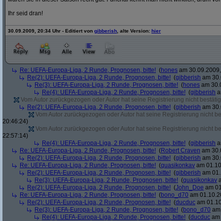
Ihr seid dran!
30.09.2009, 20:34 Uhr - Editiert von
gibberish
, alte Version:
hier
Re: UEFA-Europa-Liga, 2 Runde, Prognosen, bitte!
(
hones
am 30.09.2009,
Re(2): UEFA-Europa-Liga, 2 Runde, Prognosen, bitte!
(
gibberish
am 30.
Re(3): UEFA-Europa-Liga, 2 Runde, Prognosen, bitte!
(
hones
am 30.0
Re(4): UEFA-Europa-Liga, 2 Runde, Prognosen, bitte!
(
gibberish
a
Vom Autor zurückgezogen oder Autor hat seine Registrierung nicht bestätig
Re(2): UEFA-Europa-Liga, 2 Runde, Prognosen, bitte!
(
gibberish
am 30.
Vom Autor zurückgezogen oder Autor hat seine Registrierung nicht bes
20:46:24)
Vom Autor zurückgezogen oder Autor hat seine Registrierung nicht bes
22:57:14)
Re(4): UEFA-Europa-Liga, 2 Runde, Prognosen, bitte!
(
gibberish
a
Re: UEFA-Europa-Liga, 2 Runde, Prognosen, bitte!
(
Robert Craven
am 30.0
Re(2): UEFA-Europa-Liga, 2 Runde, Prognosen, bitte!
(
gibberish
am 30.
Re: UEFA-Europa-Liga, 2 Runde, Prognosen, bitte!
(
quasikonkav
am 01.10
Re(2): UEFA-Europa-Liga, 2 Runde, Prognosen, bitte!
(
gibberish
am 01.
Re(3): UEFA-Europa-Liga, 2 Runde, Prognosen, bitte!
(
quasikonkav
a
Re(2): UEFA-Europa-Liga, 2 Runde, Prognosen, bitte!
(
John_Doe
am 01
Re: UEFA-Europa-Liga, 2 Runde, Prognosen, bitte!
(
bono_d70
am 01.10.20
Re(2): UEFA-Europa-Liga, 2 Runde, Prognosen, bitte!
(
ducduc
am 01.10
Re(3): UEFA-Europa-Liga, 2 Runde, Prognosen, bitte!
(
bono_d70
am 
Re(4): UEFA-Europa-Liga, 2 Runde, Prognosen, bitte!
(
ducduc
am 