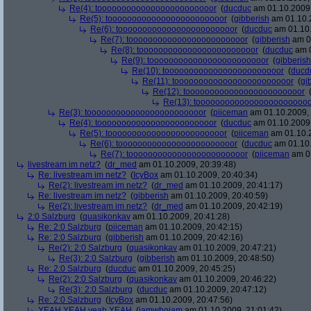
Re(4): toooooooooooooooooooooooor
(
ducduc
am 01.10.2009,
Re(5): toooooooooooooooooooooooor
(
gibberish
am 01.10.2
Re(6): toooooooooooooooooooooooor
(
ducduc
am 01.10.
Re(7): toooooooooooooooooooooooor
(
gibberish
am 01
Re(8): toooooooooooooooooooooooor
(
ducduc
am 0
Re(9): toooooooooooooooooooooooor
(
gibberish
Re(10): toooooooooooooooooooooooor
(
ducd
Re(11): toooooooooooooooooooooooor
(
gi
Re(12): toooooooooooooooooooooooor
Re(13): toooooooooooooooooooooooo
Re(3): toooooooooooooooooooooooor
(
piiceman
am 01.10.2009, 
Re(4): toooooooooooooooooooooooor
(
ducduc
am 01.10.2009,
Re(5): toooooooooooooooooooooooor
(
piiceman
am 01.10.2
Re(6): toooooooooooooooooooooooor
(
ducduc
am 01.10.
Re(7): toooooooooooooooooooooooor
(
piiceman
am 01
livestream im netz?
(
dr_med
am 01.10.2009, 20:39:48)
Re: livestream im netz?
(
IcyBox
am 01.10.2009, 20:40:34)
Re(2): livestream im netz?
(
dr_med
am 01.10.2009, 20:41:17)
Re: livestream im netz?
(
gibberish
am 01.10.2009, 20:40:59)
Re(2): livestream im netz?
(
dr_med
am 01.10.2009, 20:42:19)
2:0 Salzburg
(
quasikonkav
am 01.10.2009, 20:41:28)
Re: 2:0 Salzburg
(
piiceman
am 01.10.2009, 20:42:15)
Re: 2:0 Salzburg
(
gibberish
am 01.10.2009, 20:42:16)
Re(2): 2:0 Salzburg
(
quasikonkav
am 01.10.2009, 20:47:21)
Re(3): 2:0 Salzburg
(
gibberish
am 01.10.2009, 20:48:50)
Re: 2:0 Salzburg
(
ducduc
am 01.10.2009, 20:45:25)
Re(2): 2:0 Salzburg
(
quasikonkav
am 01.10.2009, 20:46:22)
Re(3): 2:0 Salzburg
(
ducduc
am 01.10.2009, 20:47:12)
Re: 2:0 Salzburg
(
IcyBox
am 01.10.2009, 20:47:56)
YEAH YEAH yeah YEAH
(
iamwhoiam
am 01.10.2009, 21:01:42)