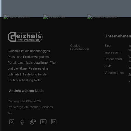
Unternehme
Cookie-
Blog
I
Einstellungen
f
Geizhals ist ein unabhängiges
Impressum
Preis- und Produktvergleichs-
W
Datenschutz
s
Portal, das mittels detaillierter Filter
AGB
T
und vielfältiger Features eine
Unternehmen
optimale Hilfestellung bei der
J
Kaufentscheidung bietet.
P
Ansicht wählen:
Mobile
Copyright © 1997-2026
Preisvergleich Internet Services
AG