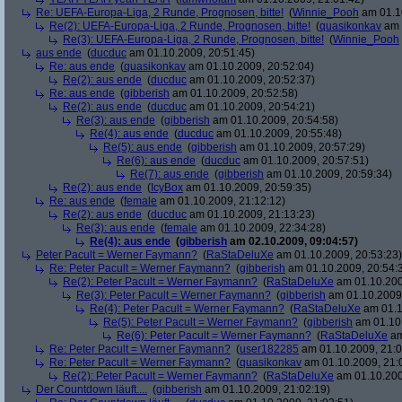
Re: UEFA-Europa-Liga, 2 Runde, Prognosen, bitte!
(
Winnie_Pooh
am 01.10
Re(2): UEFA-Europa-Liga, 2 Runde, Prognosen, bitte!
(
quasikonkav
am 
Re(3): UEFA-Europa-Liga, 2 Runde, Prognosen, bitte!
(
Winnie_Pooh
aus ende
(
ducduc
am 01.10.2009, 20:51:45)
Re: aus ende
(
quasikonkav
am 01.10.2009, 20:52:04)
Re(2): aus ende
(
ducduc
am 01.10.2009, 20:52:37)
Re: aus ende
(
gibberish
am 01.10.2009, 20:52:58)
Re(2): aus ende
(
ducduc
am 01.10.2009, 20:54:21)
Re(3): aus ende
(
gibberish
am 01.10.2009, 20:54:58)
Re(4): aus ende
(
ducduc
am 01.10.2009, 20:55:48)
Re(5): aus ende
(
gibberish
am 01.10.2009, 20:57:29)
Re(6): aus ende
(
ducduc
am 01.10.2009, 20:57:51)
Re(7): aus ende
(
gibberish
am 01.10.2009, 20:59:34)
Re(2): aus ende
(
IcyBox
am 01.10.2009, 20:59:35)
Re: aus ende
(
female
am 01.10.2009, 21:12:12)
Re(2): aus ende
(
ducduc
am 01.10.2009, 21:13:23)
Re(3): aus ende
(
female
am 01.10.2009, 22:34:28)
Re(4): aus ende
(
gibberish
am 02.10.2009, 09:04:57)
Peter Pacult = Werner Faymann?
(
RaStaDeluXe
am 01.10.2009, 20:53:23)
Re: Peter Pacult = Werner Faymann?
(
gibberish
am 01.10.2009, 20:54:
Re(2): Peter Pacult = Werner Faymann?
(
RaStaDeluXe
am 01.10.200
Re(3): Peter Pacult = Werner Faymann?
(
gibberish
am 01.10.2009,
Re(4): Peter Pacult = Werner Faymann?
(
RaStaDeluXe
am 01.1
Re(5): Peter Pacult = Werner Faymann?
(
gibberish
am 01.10.
Re(6): Peter Pacult = Werner Faymann?
(
RaStaDeluXe
am
Re: Peter Pacult = Werner Faymann?
(
user182285
am 01.10.2009, 21:0
Re: Peter Pacult = Werner Faymann?
(
quasikonkav
am 01.10.2009, 21:
Re(2): Peter Pacult = Werner Faymann?
(
RaStaDeluXe
am 01.10.200
Der Countdown läuft....
(
gibberish
am 01.10.2009, 21:02:19)