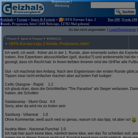
Impressum
|
Werbung
Geizhals
»
Forum
»
Sport & Freizeit
»
UEFA-Europa-Liga, 2
Top-100
|
Fresh-100
Runde, Prognosen, bitte! (440 Beiträge, 12782 Mal gelesen)
Du bist nicht angemeldet. [
Login/Registrieren
]
^
Forum
Sport & Freizeit
#
5686101
UEFA-Europa-Liga, 2 Runde, Prognosen, bitte!
Ich weiß, ich weiß - früher als in der 1. Runde, aber einerseits sollen die Exper
haben, ihre Expertisen abzuschließen (gell, ducduc?) und andererseits hat die
gezeigt, dass ich Recht hab: In ihrem tiefsten Inneren sind die GHFler alle Fußb
Gut - ich machmal den Anfang. Nach den Ergebnissen der ersten Runde gibts ja
Tippen zwar nicht einfacher machen aber auf jeden Fall lustiger:
Celtic Glasgow - Rapid 1:2
ich glaub dran, dass die GrünWeißen "The Paradise" als Sieger verlassen. D
haben, die Schotten
Galatasaray - Sturm Graz 4:0
Sorry, aber da wird nix zu holen sein
Salzburg - Villarreal 1:0
Ohne Kommentar, weiß auch ned so genau, warum ich das tipp, ist aber so!
Austria Wien - Nacional Funchal 1:0
Ich hab hier auch keine Idee, nämlich keine Idee, wer das Tor schießen soll, abe
waren sie in dieser Saison recht gut. Funchal kennt man nicht wirklich, drum vors