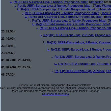
Re(2): UEFA-Europa-Liga, 2 Runde, Prognosen, bitte!
(
gibberish
am 01
Re(3): UEFA-Europa-Liga, 2 Runde, Prognosen, bitte!
(
Tonic Walte
Re(4): UEFA-Europa-Liga, 2 Runde, Prognosen, bitte!
(
gibberish
Re(5): UEFA-Europa-Liga, 2 Runde, Prognosen, bitte!
(
Tonic 
Re(6): UEFA-Europa-Liga, 2 Runde, Prognosen, bitte!
(
gibb
Re(7): UEFA-Europa-Liga, 2 Runde, Prognosen, bitte!
(
T
Re(8): UEFA-Europa-Liga, 2 Runde, Prognosen, bitte!
Re(9): UEFA-Europa-Liga, 2 Runde, Prognosen, bitt
23:38:55)
Re(10): UEFA-Europa-Liga, 2 Runde, Prognosen, 
23:40:00)
Re(11): UEFA-Europa-Liga, 2 Runde, Prognose
23:41:48)
Re(12): UEFA-Europa-Liga, 2 Runde, Progno
23:42:37)
Re(13): UEFA-Europa-Liga, 2 Runde, Pro
01.10.2009, 23:44:04)
Re(14): UEFA-Europa-Liga, 2 Runde, P
01.10.2009, 23:45:39)
Re(13): UEFA-Europa-Liga, 2 Runde, Pro
08:07:32)
Dieses Forum ist eine frei zugängliche Diskussionsplattform.
Der Betreiber übernimmt keine Verantwortung für den Inhalt der Beiträge und behält sich das
Recht vor, Beiträge mit rechtswidrigem oder anstößigem Inhalt zu löschen.
Datenschutzerklärung