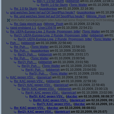
Re(7): 1:0 für Sturm
(
gibberish
am 01.10.2009, 22:04:1
Re(8): 1:0 für Sturm
(
Tonic Walter
am 01.10.2009, 22
Re: 1:0 für Sturm
(
quasikonkav
am 01.10.2009, 22:16:36)
und welches Spiel lief auf Orf SportPlus heute?
(
quasikonkav
am 01.10.200
Re: und welches Spiel lief auf Orf SportPlus heute?
(
Winnie_Pooh
am 01
Vom Autor zurückgezogen oder Autor hat seine Registrierung nicht bestätig
Re: Gala gleicht aus
(
Winnie_Pooh
am 01.10.2009, 22:28:32)
rapid endstand 1:1
(
User135678
am 01.10.2009, 22:54:21)
Re: UEFA-Europa-Liga, 2 Runde, Prognosen, bitte!
(
Tonic Walter
am 01.10.
Re(2): UEFA-Europa-Liga, 2 Runde, Prognosen, bitte!
(
gibberish
am 01.
Re(3): UEFA-Europa-Liga, 2 Runde, Prognosen, bitte!
(
Tonic Walter
a
Puh.....
(
gibberish
am 01.10.2009, 22:56:44)
Re: Puh.....
(
Tonic Walter
am 01.10.2009, 22:59:14)
Re: Puh.....
(
quasikonkav
am 01.10.2009, 23:00:02)
Re(2): Puh.....
(
gibberish
am 01.10.2009, 23:01:17)
Re: Puh.....
(
Tonic Walter
am 01.10.2009, 23:00:54)
Re(2): Puh.....
(
gibberish
am 01.10.2009, 23:01:59)
Re(3): Puh.....
(
Tonic Walter
am 01.10.2009, 23:02:53)
Re(4): Puh.....
(
gibberish
am 01.10.2009, 23:04:03)
Re(5): Puh.....
(
Tonic Walter
am 01.10.2009, 23:05:11)
KAC gegen VSV...
(
danielcart
am 01.10.2009, 22:58:06)
Re: KAC gegen VSV...
(
gibberish
am 01.10.2009, 22:59:16)
Re(2): KAC gegen VSV...
(
danielcart
am 01.10.2009, 22:59:40)
Re(3): KAC gegen VSV...
(
gibberish
am 01.10.2009, 23:00:13)
Re(4): KAC gegen VSV...
(
danielcart
am 01.10.2009, 23:02:09)
Re(5): KAC gegen VSV...
(
ducduc
am 02.10.2009, 08:08:37
Re(6): KAC gegen VSV...
(
danielcart
am 02.10.2009, 09:
Re(7): KAC gegen VSV...
(
ducduc
am 02.10.2009, 10:
Re: KAC gegen VSV...
(
ducduc
am 02.10.2009, 08:08:01)
Re(2): KAC gegen VSV...
(
danielcart
am 02.10.2009, 09:25:07)