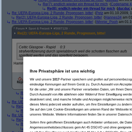
Re(7): endlich wieder ein thread für mich
(
Codename 4
Re(8): endlich wieder ein thread für mich
(
ducduc
Re: UEFA-Europa-Liga, 2 Runde, Prognosen, bitte!
(
Petz
am 01.10.2009, 1
Re(2): UEFA-Europa-Liga, 2 Runde, Prognosen, bitte!
(
Hannes34
am 01
Re: UEFA-Europa-Liga, 2 Runde, Prognosen, bitte!
(
Winnie_Pooh
am 01.10
^
Forum
Sport & Freizeit
#
5687129
Re(2): UEFA-Europa-Liga, 2 Runde, Prognosen, bitte!
Celtic Glasgow - Rapid 0:3
strafverifizierung durch spielabbruch weil die schotten flaschen aufs
spielfeld werfen und das spielfeld belagern.
Hamma im Brotkörberl geschlafen - bei den lustigen Scherzerln?
Ihre Privatsphäre ist uns wichtig
Wir und unsere
1017
-Partner speichern und greifen auf personenbezo
eindeutige Kennungen auf Ihrem Gerät zu. Durch Auswahl von Akzeptier
für die unter „Wir und unsere Partner verarbeiten Daten, um Ihnen Dien
Re(3): UEFA-Europa-Liga, 2 Runde, Prognosen, bitte!
(
Winnie_Pooh
Durch Auswahl von Alle ablehnen oder Widerruf Ihrer Einwilligung werde
Re(4): UEFA-Europa-Liga, 2 Runde, Prognosen, bitte!
(
gibberish
a
deaktiviert sind, sind manche Inhalte und Anzeigen möglicherweise nicht
Re: UEFA-Europa-Liga, 2 Runde, Prognosen, bitte!
(
Gabbo
am 01.10.2009,
dieses Menü jederzeit wieder aufrufen, um Ihre Einstellungen zu ändern 
Re(2): UEFA-Europa-Liga, 2 Runde, Prognosen, bitte!
(
gibberish
am 01.
Sie auf den Link Cookie-Einstellungen am unteren Rand der Webseite kli
Re(3): UEFA-Europa-Liga, 2 Runde, Prognosen, bitte!
(
Gabbo
am 01.
unseres Website. Weitere Informationen finden Sie in unserer Datensch
Re: UEFA-Europa-Liga, 2 Runde, Prognosen, bitte!
(
Hannes34
am 01.10.2
Re(2): UEFA-Europa-Liga, 2 Runde, Prognosen, bitte!
(
gibberish
am 01.
Sofern Ihre getroffenen Einstellungen auch Anbieter umfassen, die Daten
Re(3): UEFA-Europa-Liga, 2 Runde, Prognosen, bitte!
(
Hannes34
am 
Angemessenheitsbeschlusses gem Art 45 DSGVO und ohne geeignete G
Re(4): UEFA-Europa-Liga, 2 Runde, Prognosen, bitte!
(
gibberish
a