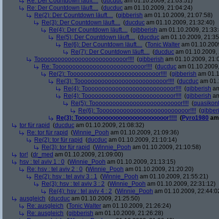
Re: Der Countdown läuft....
(
ducduc
am 01.10.2009, 21:03:51)
Re: Der Countdown läuft....
(
ducduc
am 01.10.2009, 21:04:24)
Re(2): Der Countdown läuft....
(
gibberish
am 01.10.2009, 21:07:58)
Re(3): Der Countdown läuft....
(
ducduc
am 01.10.2009, 21:32:40)
Re(4): Der Countdown läuft....
(
gibberish
am 01.10.2009, 21:33:
Re(5): Der Countdown läuft....
(
ducduc
am 01.10.2009, 21:35
Re(6): Der Countdown läuft....
(
Tonic Walter
am 01.10.2009
Re(7): Der Countdown läuft....
(
ducduc
am 01.10.2009, 
Toooooooooooooooooooooooooor!!!!
(
gibberish
am 01.10.2009, 21:
Re: Toooooooooooooooooooooooooor!!!!
(
ducduc
am 01.10.2009,
Re(2): Toooooooooooooooooooooooooor!!!!
(
gibberish
am 01.1
Re(3): Toooooooooooooooooooooooooor!!!!
(
ducduc
am 01.1
Re(4): Toooooooooooooooooooooooooor!!!!
(
gibberish
am
Re(4): Toooooooooooooooooooooooooor!!!!
(
gibberish
am
Re(5): Toooooooooooooooooooooooooor!!!!
(
quasikon
Re(6): Toooooooooooooooooooooooooor!!!!
(
gibber
Re(3): Toooooooooooooooooooooooooor!!!!
(
Pyro1980
am 
tor für rapid
(
ducduc
am 01.10.2009, 21:08:32)
Re: tor für rapid
(
Winnie_Pooh
am 01.10.2009, 21:09:36)
Re(2): tor für rapid
(
ducduc
am 01.10.2009, 21:10:14)
Re(3): tor für rapid
(
Winnie_Pooh
am 01.10.2009, 21:10:58)
tor!
(
dr_med
am 01.10.2009, 21:09:00)
hsv : tel aviv 1 : 0
(
Winnie_Pooh
am 01.10.2009, 21:13:15)
Re: hsv : tel aviv 2 : 0
(
Winnie_Pooh
am 01.10.2009, 21:20:20)
Re(2): hsv : tel aviv 3 : 1
(
Winnie_Pooh
am 01.10.2009, 21:55:21)
Re(3): hsv : tel aviv 3 : 2
(
Winnie_Pooh
am 01.10.2009, 22:31:12)
Re(4): hsv : tel aviv 4 : 2
(
Winnie_Pooh
am 01.10.2009, 22:44:0
ausgleich
(
ducduc
am 01.10.2009, 21:25:50)
Re: ausgleich
(
Tonic Walter
am 01.10.2009, 21:26:24)
Re: ausgleich
(
gibberish
am 01.10.2009, 21:26:28)