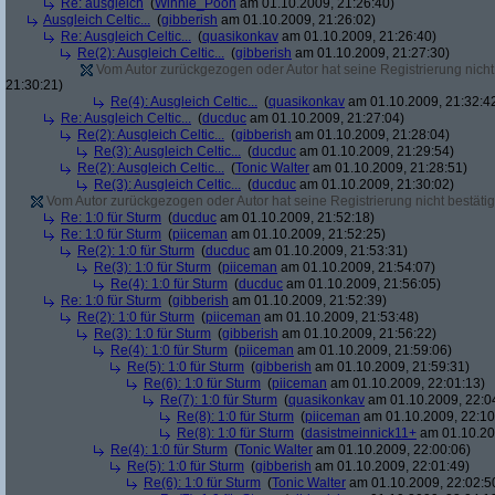
Re: ausgleich
(
Winnie_Pooh
am 01.10.2009, 21:26:40)
Ausgleich Celtic...
(
gibberish
am 01.10.2009, 21:26:02)
Re: Ausgleich Celtic...
(
quasikonkav
am 01.10.2009, 21:26:40)
Re(2): Ausgleich Celtic...
(
gibberish
am 01.10.2009, 21:27:30)
Vom Autor zurückgezogen oder Autor hat seine Registrierung nicht 
21:30:21)
Re(4): Ausgleich Celtic...
(
quasikonkav
am 01.10.2009, 21:32:4
Re: Ausgleich Celtic...
(
ducduc
am 01.10.2009, 21:27:04)
Re(2): Ausgleich Celtic...
(
gibberish
am 01.10.2009, 21:28:04)
Re(3): Ausgleich Celtic...
(
ducduc
am 01.10.2009, 21:29:54)
Re(2): Ausgleich Celtic...
(
Tonic Walter
am 01.10.2009, 21:28:51)
Re(3): Ausgleich Celtic...
(
ducduc
am 01.10.2009, 21:30:02)
Vom Autor zurückgezogen oder Autor hat seine Registrierung nicht bestätig
Re: 1:0 für Sturm
(
ducduc
am 01.10.2009, 21:52:18)
Re: 1:0 für Sturm
(
piiceman
am 01.10.2009, 21:52:25)
Re(2): 1:0 für Sturm
(
ducduc
am 01.10.2009, 21:53:31)
Re(3): 1:0 für Sturm
(
piiceman
am 01.10.2009, 21:54:07)
Re(4): 1:0 für Sturm
(
ducduc
am 01.10.2009, 21:56:05)
Re: 1:0 für Sturm
(
gibberish
am 01.10.2009, 21:52:39)
Re(2): 1:0 für Sturm
(
piiceman
am 01.10.2009, 21:53:48)
Re(3): 1:0 für Sturm
(
gibberish
am 01.10.2009, 21:56:22)
Re(4): 1:0 für Sturm
(
piiceman
am 01.10.2009, 21:59:06)
Re(5): 1:0 für Sturm
(
gibberish
am 01.10.2009, 21:59:31)
Re(6): 1:0 für Sturm
(
piiceman
am 01.10.2009, 22:01:13)
Re(7): 1:0 für Sturm
(
quasikonkav
am 01.10.2009, 22:0
Re(8): 1:0 für Sturm
(
piiceman
am 01.10.2009, 22:10
Re(8): 1:0 für Sturm
(
dasistmeinnick11+
am 01.10.20
Re(4): 1:0 für Sturm
(
Tonic Walter
am 01.10.2009, 22:00:06)
Re(5): 1:0 für Sturm
(
gibberish
am 01.10.2009, 22:01:49)
Re(6): 1:0 für Sturm
(
Tonic Walter
am 01.10.2009, 22:02:5