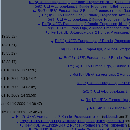
Re(5): UEFA-Europa-Liga, 2 Runde, Prognosen, bitte!
(
bono_d
Re(6): UEFA-Europa-Liga, 2 Runde, Prognosen, bitte!
(
ducd
Re(7): UEFA-Europa-Liga, 2 Runde, Prognosen, bitte!
(
bo
Re(8): UEFA-Europa-Liga, 2 Runde, Prognosen, bitte!
(
Re(9): UEFA-Europa-Liga, 2 Runde, Prognosen, bitte
Re(8): UEFA-Europa-Liga, 2 Runde, Prognosen, bitte!
(
Re(9): UEFA-Europa-Liga, 2 Runde, Prognosen, bitte
Re(10): UEFA-Europa-Liga, 2 Runde, Prognosen, b
13:29:12)
Re(11): UEFA-Europa-Liga, 2 Runde, Prognosen,
13:31:21)
Re(12): UEFA-Europa-Liga, 2 Runde, Prognos
13:35:29)
Re(13): UEFA-Europa-Liga, 2 Runde, Prog
13:38:47)
Re(14): UEFA-Europa-Liga, 2 Runde, Pr
01.10.2009, 13:56:26)
Re(15): UEFA-Europa-Liga, 2 Runde,
01.10.2009, 13:57:47)
Re(16): UEFA-Europa-Liga, 2 Run
01.10.2009, 14:02:05)
Re(17): UEFA-Europa-Liga, 2 R
01.10.2009, 14:33:59)
Re(18): UEFA-Europa-Liga, 
am 01.10.2009, 14:38:47)
Re(19): UEFA-Europa-Liga
am 01.10.2009, 14:58:57)
Re(2): UEFA-Europa-Liga, 2 Runde, Prognosen, bitte!
(
gibberish
am 01.
Re(3): UEFA-Europa-Liga, 2 Runde, Prognosen, bitte!
(
bono_d70
am 
Re(4): UEFA-Europa-Liga, 2 Runde, Prognosen, bitte!
(
gibberish
a
Re(5): UEFA-Europa-Liga, 2 Runde, Prognosen, bitte!
(
bono_d