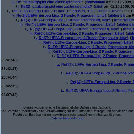
Re: salzburgspiel eine zache gschicht?
(
iamwhoiam
am 02.10.2009, 
Re(2): salzburgspiel eine zache gschicht?
(
stiefl
am 02.10.2009, 0
Re: UEFA-Europa-Liga, 2 Runde, Prognosen, bitte!
(
Robert Craven
am 01.1
Re(2): UEFA-Europa-Liga, 2 Runde, Prognosen, bitte!
(
gibberish
am 01
Re(3): UEFA-Europa-Liga, 2 Runde, Prognosen, bitte!
(
Tonic Walte
Re(4): UEFA-Europa-Liga, 2 Runde, Prognosen, bitte!
(
gibberish
Re(5): UEFA-Europa-Liga, 2 Runde, Prognosen, bitte!
(
Tonic 
Re(6): UEFA-Europa-Liga, 2 Runde, Prognosen, bitte!
(
gibb
Re(7): UEFA-Europa-Liga, 2 Runde, Prognosen, bitte!
(
T
Re(8): UEFA-Europa-Liga, 2 Runde, Prognosen, bitte!
Re(9): UEFA-Europa-Liga, 2 Runde, Prognosen, bitt
Re(10): UEFA-Europa-Liga, 2 Runde, Prognosen, 
Re(11): UEFA-Europa-Liga, 2 Runde, Prognose
23:41:48)
Re(12): UEFA-Europa-Liga, 2 Runde, Progno
23:42:37)
Re(13): UEFA-Europa-Liga, 2 Runde, Pro
23:44:04)
Re(14): UEFA-Europa-Liga, 2 Runde, P
23:45:39)
Re(13): UEFA-Europa-Liga, 2 Runde, Pro
08:07:32)
Dieses Forum ist eine frei zugängliche Diskussionsplattform.
Der Betreiber übernimmt keine Verantwortung für den Inhalt der Beiträge und behält sich das
Recht vor, Beiträge mit rechtswidrigem oder anstößigem Inhalt zu löschen.
Datenschutzerklärung