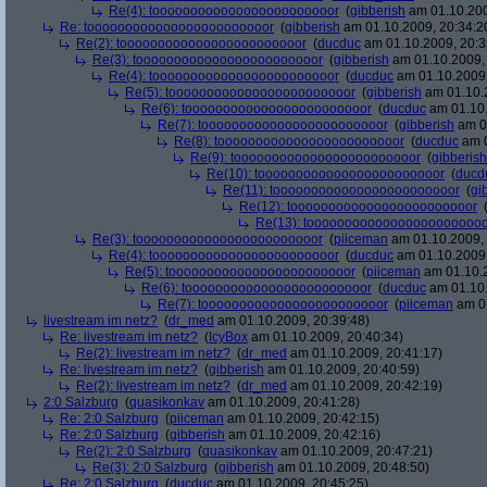
Re(4): toooooooooooooooooooooooor
(
gibberish
am 01.10.200
Re: toooooooooooooooooooooooor
(
gibberish
am 01.10.2009, 20:34:2
Re(2): toooooooooooooooooooooooor
(
ducduc
am 01.10.2009, 20:3
Re(3): toooooooooooooooooooooooor
(
gibberish
am 01.10.2009, 
Re(4): toooooooooooooooooooooooor
(
ducduc
am 01.10.2009,
Re(5): toooooooooooooooooooooooor
(
gibberish
am 01.10.2
Re(6): toooooooooooooooooooooooor
(
ducduc
am 01.10.
Re(7): toooooooooooooooooooooooor
(
gibberish
am 01
Re(8): toooooooooooooooooooooooor
(
ducduc
am 0
Re(9): toooooooooooooooooooooooor
(
gibberish
Re(10): toooooooooooooooooooooooor
(
ducd
Re(11): toooooooooooooooooooooooor
(
gi
Re(12): toooooooooooooooooooooooor
Re(13): toooooooooooooooooooooooo
Re(3): toooooooooooooooooooooooor
(
piiceman
am 01.10.2009, 
Re(4): toooooooooooooooooooooooor
(
ducduc
am 01.10.2009,
Re(5): toooooooooooooooooooooooor
(
piiceman
am 01.10.2
Re(6): toooooooooooooooooooooooor
(
ducduc
am 01.10.
Re(7): toooooooooooooooooooooooor
(
piiceman
am 01
livestream im netz?
(
dr_med
am 01.10.2009, 20:39:48)
Re: livestream im netz?
(
IcyBox
am 01.10.2009, 20:40:34)
Re(2): livestream im netz?
(
dr_med
am 01.10.2009, 20:41:17)
Re: livestream im netz?
(
gibberish
am 01.10.2009, 20:40:59)
Re(2): livestream im netz?
(
dr_med
am 01.10.2009, 20:42:19)
2:0 Salzburg
(
quasikonkav
am 01.10.2009, 20:41:28)
Re: 2:0 Salzburg
(
piiceman
am 01.10.2009, 20:42:15)
Re: 2:0 Salzburg
(
gibberish
am 01.10.2009, 20:42:16)
Re(2): 2:0 Salzburg
(
quasikonkav
am 01.10.2009, 20:47:21)
Re(3): 2:0 Salzburg
(
gibberish
am 01.10.2009, 20:48:50)
Re: 2:0 Salzburg
(
ducduc
am 01.10.2009, 20:45:25)