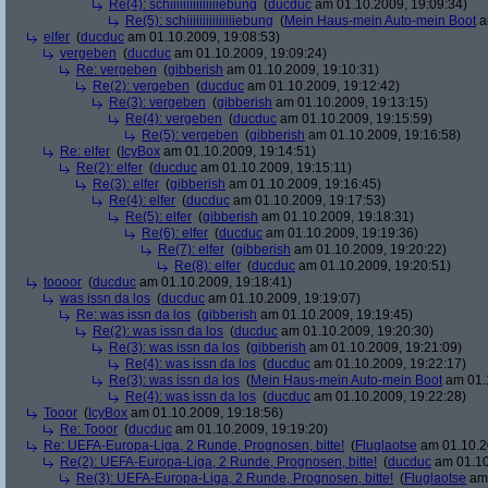
Re(4): schiiiiiiiiiiiiiiiebung
(
ducduc
am 01.10.2009, 19:09:34)
Re(5): schiiiiiiiiiiiiiiiebung
(
Mein Haus-mein Auto-mein Boot
a
elfer
(
ducduc
am 01.10.2009, 19:08:53)
vergeben
(
ducduc
am 01.10.2009, 19:09:24)
Re: vergeben
(
gibberish
am 01.10.2009, 19:10:31)
Re(2): vergeben
(
ducduc
am 01.10.2009, 19:12:42)
Re(3): vergeben
(
gibberish
am 01.10.2009, 19:13:15)
Re(4): vergeben
(
ducduc
am 01.10.2009, 19:15:59)
Re(5): vergeben
(
gibberish
am 01.10.2009, 19:16:58)
Re: elfer
(
IcyBox
am 01.10.2009, 19:14:51)
Re(2): elfer
(
ducduc
am 01.10.2009, 19:15:11)
Re(3): elfer
(
gibberish
am 01.10.2009, 19:16:45)
Re(4): elfer
(
ducduc
am 01.10.2009, 19:17:53)
Re(5): elfer
(
gibberish
am 01.10.2009, 19:18:31)
Re(6): elfer
(
ducduc
am 01.10.2009, 19:19:36)
Re(7): elfer
(
gibberish
am 01.10.2009, 19:20:22)
Re(8): elfer
(
ducduc
am 01.10.2009, 19:20:51)
toooor
(
ducduc
am 01.10.2009, 19:18:41)
was issn da los
(
ducduc
am 01.10.2009, 19:19:07)
Re: was issn da los
(
gibberish
am 01.10.2009, 19:19:45)
Re(2): was issn da los
(
ducduc
am 01.10.2009, 19:20:30)
Re(3): was issn da los
(
gibberish
am 01.10.2009, 19:21:09)
Re(4): was issn da los
(
ducduc
am 01.10.2009, 19:22:17)
Re(3): was issn da los
(
Mein Haus-mein Auto-mein Boot
am 01.1
Re(4): was issn da los
(
ducduc
am 01.10.2009, 19:22:28)
Tooor
(
IcyBox
am 01.10.2009, 19:18:56)
Re: Tooor
(
ducduc
am 01.10.2009, 19:19:20)
Re: UEFA-Europa-Liga, 2 Runde, Prognosen, bitte!
(
Fluglaotse
am 01.10.2
Re(2): UEFA-Europa-Liga, 2 Runde, Prognosen, bitte!
(
ducduc
am 01.10
Re(3): UEFA-Europa-Liga, 2 Runde, Prognosen, bitte!
(
Fluglaotse
am 