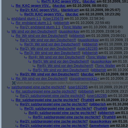
Re(7): KAC gegen VSV...
(
ducduc
am 02.10.2009, 10:
Re: KAC gegen VSV...
(
ducduc
am 02.10.2009, 08:08:01)
Re(2): KAC gegen VSV...
(
danielcart
am 02.10.2009, 09:25:07)
Re(3): KAC gegen VSV...
(
ducduc
am 02.10.2009, 10:23:26)
endstand sturm 1:1
(
User135678
am 01.10.2009, 22:58:34)
Re: endstand sturm 1:1
(
gibberish
am 01.10.2009, 22:59:46)
Re(2): endstand sturm 1:1
(
Tonic Walter
am 01.10.2009, 23:00:06)
Wir sind vor den Deutschen!!!
(
quasikonkav
am 01.10.2009, 23:08:14)
Re: Wir sind vor den Deutschen!!!
(
gibberish
am 01.10.2009, 23:09:01)
Re(2): Wir sind vor den Deutschen!!!
(
quasikonkav
am 01.10.2009, 23
Re(3): Wir sind vor den Deutschen!!!
(
gibberish
am 01.10.2009, 23
Re(2): Wir sind vor den Deutschen!!!
(
user182285
am 01.10.2009, 23
Re(3): Wir sind vor den Deutschen!!!
(
gibberish
am 01.10.2009, 23
Re(4): Wir sind vor den Deutschen!!!
(
Tonic Walter
am 01.10.200
Re(5): Wir sind vor den Deutschen!!!
(
quasikonkav
am 01.10.
Re(6): Wir sind vor den Deutschen!!!
(
Tonic Walter
am 01.1
Re(5): Wir sind vor den Deutschen!!!
(
gibberish
am 01.10.200
Re(2): Wir sind vor den Deutschen!!!
(
ducduc
am 02.10.2009, 08:0
Re: Wir sind vor den Deutschen!!!
(
dasistmeinnick11+
am 01.10.2009, 2
Vom Autor zurückgezogen oder Autor hat seine Registrierung nicht bestä
salzburgspiel eine zache gschicht?
(
user182285
am 01.10.2009, 23:26:27
Re: salzburgspiel eine zache gschicht?
(
gibberish
am 01.10.2009, 23:2
Re(2): salzburgspiel eine zache gschicht?
(
user182285
am 01.10.200
Re: salzburgspiel eine zache gschicht?
(
Truth69
am 01.10.2009, 23:2
Re(2): salzburgspiel eine zache gschicht?
(
gibberish
am 01.10.200
Re(3): salzburgspiel eine zache gschicht?
(
Truth69
am 01.10.200
Re(4): salzburgspiel eine zache gschicht?
(
gibberish
am 01.1
Re(5): salzburgspiel eine zache gschicht?
(
Truth69
am 01.1
Re(2): salzburgspiel eine zache gschicht?
(
quasikonkav
am 01.10.
Re(2): salzburgspiel eine zache gschicht?
(
iamwhoiam
am 02.10.2