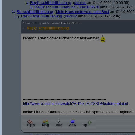
Re(4): schiiiiiiiiiiiiiiiebung
(
ducduc
am 01.10.2009, 19:06:55)
Re(5): schiiiiiiiiiiiiiiiebung
(
User135678
am 01.10.2009, 19:0
Re: schiiiiiiiiiiiiiiiebung
(
Mein Haus-mein Auto-mein Boot
am 01.10.2009,
Re(2): schiiiiiiiiiiiiiiiebung
(
ducduc
am 01.10.2009, 19:06:36)
^
Forum
Sport & Freizeit
#
5687965
Re(3): schiiiiiiiiiiiiiiiebung
kannst du den Schiedsrichter nicht festnehmen
---------------------------------------------------------------------
http:/
/
www.youtube.com/
watch?
v=IY-EzF9YXBQ&
feature=related
meine Firmengründungen,meine Geschäftspartner,meine Englandreis