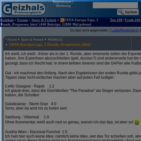
Impressum
|
Werbung
Geizhals
»
Forum
»
Sport & Freizeit
»
UEFA-Europa-Liga, 2
Top-100
|
Fresh-100
Runde, Prognosen, bitte! (440 Beiträge, 12880 Mal gelesen)
Du bist nicht angemeldet. [
Login/Registrieren
]
^
Forum
Sport & Freizeit
#
5686101
UEFA-Europa-Liga, 2 Runde, Prognosen, bitte!
Ich weiß, ich weiß - früher als in der 1. Runde, aber einerseits sollen die Exper
haben, ihre Expertisen abzuschließen (gell, ducduc?) und andererseits hat die
gezeigt, dass ich Recht hab: In ihrem tiefsten Inneren sind die GHFler alle Fußb
Gut - ich machmal den Anfang. Nach den Ergebnissen der ersten Runde gibts ja
Tippen zwar nicht einfacher machen aber auf jeden Fall lustiger:
Celtic Glasgow - Rapid 1:2
ich glaub dran, dass die GrünWeißen "The Paradise" als Sieger verlassen. D
haben, die Schotten
Galatasaray - Sturm Graz 4:0
Sorry, aber da wird nix zu holen sein
Salzburg - Villarreal 1:0
Ohne Kommentar, weiß auch ned so genau, warum ich das tipp, ist aber so!
Austria Wien - Nacional Funchal 1:0
Ich hab hier auch keine Idee, nämlich keine Idee, wer das Tor schießen soll, abe
waren sie in dieser Saison recht gut. Funchal kennt man nicht wirklich, drum vors