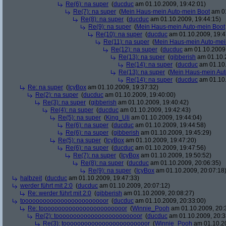
Re(6): na super
(
ducduc
am 01.10.2009, 19:42:01)
Re(7): na super
(
Mein Haus-mein Auto-mein Boot
am 01
Re(8): na super
(
ducduc
am 01.10.2009, 19:44:15)
Re(9): na super
(
Mein Haus-mein Auto-mein Boot
Re(10): na super
(
ducduc
am 01.10.2009, 19:4
Re(11): na super
(
Mein Haus-mein Auto-mei
Re(12): na super
(
ducduc
am 01.10.2009,
Re(13): na super
(
gibberish
am 01.10.2
Re(14): na super
(
ducduc
am 01.10.
Re(13): na super
(
Mein Haus-mein Aut
Re(14): na super
(
ducduc
am 01.10.
Re: na super
(
IcyBox
am 01.10.2009, 19:37:32)
Re(2): na super
(
ducduc
am 01.10.2009, 19:40:00)
Re(3): na super
(
gibberish
am 01.10.2009, 19:40:42)
Re(4): na super
(
ducduc
am 01.10.2009, 19:42:43)
Re(5): na super
(
King_Uli
am 01.10.2009, 19:44:04)
Re(6): na super
(
ducduc
am 01.10.2009, 19:44:58)
Re(6): na super
(
gibberish
am 01.10.2009, 19:45:29)
Re(5): na super
(
IcyBox
am 01.10.2009, 19:47:20)
Re(6): na super
(
ducduc
am 01.10.2009, 19:47:56)
Re(7): na super
(
IcyBox
am 01.10.2009, 19:50:52)
Re(8): na super
(
ducduc
am 01.10.2009, 20:06:35)
Re(9): na super
(
IcyBox
am 01.10.2009, 20:07:18
halbzeit
(
ducduc
am 01.10.2009, 19:47:33)
werder führt mit 2:0
(
ducduc
am 01.10.2009, 20:07:12)
Re: werder führt mit 2:0
(
gibberish
am 01.10.2009, 20:08:27)
toooooooooooooooooooooooor
(
ducduc
am 01.10.2009, 20:33:00)
Re: toooooooooooooooooooooooor
(
Winnie_Pooh
am 01.10.2009, 20:
Re(2): toooooooooooooooooooooooor
(
ducduc
am 01.10.2009, 20:3
Re(3): toooooooooooooooooooooooor
(
Winnie_Pooh
am 01.10.20