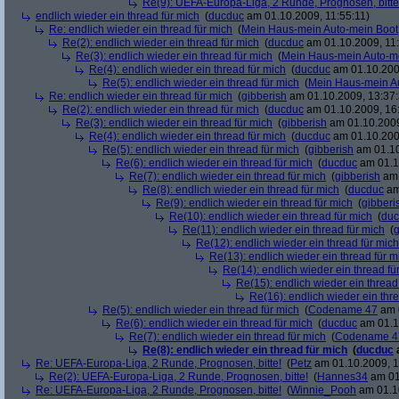
Re(9): UEFA-Europa-Liga, 2 Runde, Prognosen, bitte
endlich wieder ein thread für mich
(
ducduc
am 01.10.2009, 11:55:11)
Re: endlich wieder ein thread für mich
(
Mein Haus-mein Auto-mein Boot
Re(2): endlich wieder ein thread für mich
(
ducduc
am 01.10.2009, 11:
Re(3): endlich wieder ein thread für mich
(
Mein Haus-mein Auto-m
Re(4): endlich wieder ein thread für mich
(
ducduc
am 01.10.200
Re(5): endlich wieder ein thread für mich
(
Mein Haus-mein A
Re: endlich wieder ein thread für mich
(
gibberish
am 01.10.2009, 13:37:
Re(2): endlich wieder ein thread für mich
(
ducduc
am 01.10.2009, 16
Re(3): endlich wieder ein thread für mich
(
gibberish
am 01.10.2009
Re(4): endlich wieder ein thread für mich
(
ducduc
am 01.10.200
Re(5): endlich wieder ein thread für mich
(
gibberish
am 01.10
Re(6): endlich wieder ein thread für mich
(
ducduc
am 01.1
Re(7): endlich wieder ein thread für mich
(
gibberish
am 
Re(8): endlich wieder ein thread für mich
(
ducduc
am
Re(9): endlich wieder ein thread für mich
(
gibberi
Re(10): endlich wieder ein thread für mich
(
duc
Re(11): endlich wieder ein thread für mich
(
g
Re(12): endlich wieder ein thread für mich
Re(13): endlich wieder ein thread für m
Re(14): endlich wieder ein thread fü
Re(15): endlich wieder ein thread
Re(16): endlich wieder ein thr
Re(5): endlich wieder ein thread für mich
(
Codename 47
am 0
Re(6): endlich wieder ein thread für mich
(
ducduc
am 01.1
Re(7): endlich wieder ein thread für mich
(
Codename 4
Re(8): endlich wieder ein thread für mich
(
ducduc
Re: UEFA-Europa-Liga, 2 Runde, Prognosen, bitte!
(
Petz
am 01.10.2009, 1
Re(2): UEFA-Europa-Liga, 2 Runde, Prognosen, bitte!
(
Hannes34
am 01
Re: UEFA-Europa-Liga, 2 Runde, Prognosen, bitte!
(
Winnie_Pooh
am 01.10