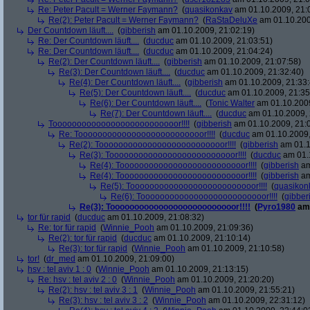
Re: Peter Pacult = Werner Faymann?
(
quasikonkav
am 01.10.2009, 21:
Re(2): Peter Pacult = Werner Faymann?
(
RaStaDeluXe
am 01.10.200
Der Countdown läuft....
(
gibberish
am 01.10.2009, 21:02:19)
Re: Der Countdown läuft....
(
ducduc
am 01.10.2009, 21:03:51)
Re: Der Countdown läuft....
(
ducduc
am 01.10.2009, 21:04:24)
Re(2): Der Countdown läuft....
(
gibberish
am 01.10.2009, 21:07:58)
Re(3): Der Countdown läuft....
(
ducduc
am 01.10.2009, 21:32:40)
Re(4): Der Countdown läuft....
(
gibberish
am 01.10.2009, 21:33:
Re(5): Der Countdown läuft....
(
ducduc
am 01.10.2009, 21:35
Re(6): Der Countdown läuft....
(
Tonic Walter
am 01.10.2009
Re(7): Der Countdown läuft....
(
ducduc
am 01.10.2009, 
Toooooooooooooooooooooooooor!!!!
(
gibberish
am 01.10.2009, 21:
Re: Toooooooooooooooooooooooooor!!!!
(
ducduc
am 01.10.2009,
Re(2): Toooooooooooooooooooooooooor!!!!
(
gibberish
am 01.1
Re(3): Toooooooooooooooooooooooooor!!!!
(
ducduc
am 01.1
Re(4): Toooooooooooooooooooooooooor!!!!
(
gibberish
am
Re(4): Toooooooooooooooooooooooooor!!!!
(
gibberish
am
Re(5): Toooooooooooooooooooooooooor!!!!
(
quasikon
Re(6): Toooooooooooooooooooooooooor!!!!
(
gibber
Re(3): Toooooooooooooooooooooooooor!!!!
(
Pyro1980
am 
tor für rapid
(
ducduc
am 01.10.2009, 21:08:32)
Re: tor für rapid
(
Winnie_Pooh
am 01.10.2009, 21:09:36)
Re(2): tor für rapid
(
ducduc
am 01.10.2009, 21:10:14)
Re(3): tor für rapid
(
Winnie_Pooh
am 01.10.2009, 21:10:58)
tor!
(
dr_med
am 01.10.2009, 21:09:00)
hsv : tel aviv 1 : 0
(
Winnie_Pooh
am 01.10.2009, 21:13:15)
Re: hsv : tel aviv 2 : 0
(
Winnie_Pooh
am 01.10.2009, 21:20:20)
Re(2): hsv : tel aviv 3 : 1
(
Winnie_Pooh
am 01.10.2009, 21:55:21)
Re(3): hsv : tel aviv 3 : 2
(
Winnie_Pooh
am 01.10.2009, 22:31:12)