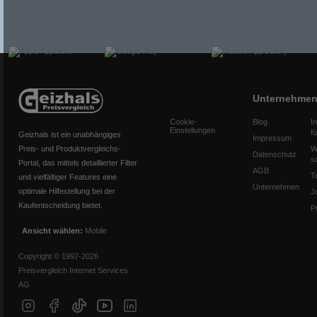
Unternehme
Cookie-
Blog
I
Einstellungen
f
Geizhals ist ein unabhängiges
Impressum
Preis- und Produktvergleichs-
W
Datenschutz
s
Portal, das mittels detaillierter Filter
AGB
T
und vielfältiger Features eine
Unternehmen
optimale Hilfestellung bei der
J
Kaufentscheidung bietet.
P
Ansicht wählen:
Mobile
Copyright © 1997-2026
Preisvergleich Internet Services
AG