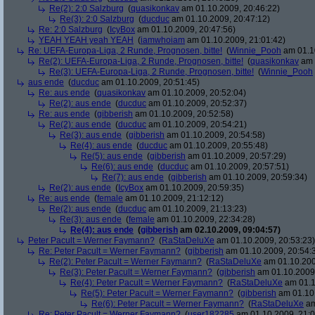
Re(2): 2:0 Salzburg
(
quasikonkav
am 01.10.2009, 20:46:22)
Re(3): 2:0 Salzburg
(
ducduc
am 01.10.2009, 20:47:12)
Re: 2:0 Salzburg
(
IcyBox
am 01.10.2009, 20:47:56)
YEAH YEAH yeah YEAH
(
iamwhoiam
am 01.10.2009, 21:01:42)
Re: UEFA-Europa-Liga, 2 Runde, Prognosen, bitte!
(
Winnie_Pooh
am 01.10
Re(2): UEFA-Europa-Liga, 2 Runde, Prognosen, bitte!
(
quasikonkav
am 
Re(3): UEFA-Europa-Liga, 2 Runde, Prognosen, bitte!
(
Winnie_Pooh
aus ende
(
ducduc
am 01.10.2009, 20:51:45)
Re: aus ende
(
quasikonkav
am 01.10.2009, 20:52:04)
Re(2): aus ende
(
ducduc
am 01.10.2009, 20:52:37)
Re: aus ende
(
gibberish
am 01.10.2009, 20:52:58)
Re(2): aus ende
(
ducduc
am 01.10.2009, 20:54:21)
Re(3): aus ende
(
gibberish
am 01.10.2009, 20:54:58)
Re(4): aus ende
(
ducduc
am 01.10.2009, 20:55:48)
Re(5): aus ende
(
gibberish
am 01.10.2009, 20:57:29)
Re(6): aus ende
(
ducduc
am 01.10.2009, 20:57:51)
Re(7): aus ende
(
gibberish
am 01.10.2009, 20:59:34)
Re(2): aus ende
(
IcyBox
am 01.10.2009, 20:59:35)
Re: aus ende
(
female
am 01.10.2009, 21:12:12)
Re(2): aus ende
(
ducduc
am 01.10.2009, 21:13:23)
Re(3): aus ende
(
female
am 01.10.2009, 22:34:28)
Re(4): aus ende
(
gibberish
am 02.10.2009, 09:04:57)
Peter Pacult = Werner Faymann?
(
RaStaDeluXe
am 01.10.2009, 20:53:23)
Re: Peter Pacult = Werner Faymann?
(
gibberish
am 01.10.2009, 20:54:
Re(2): Peter Pacult = Werner Faymann?
(
RaStaDeluXe
am 01.10.200
Re(3): Peter Pacult = Werner Faymann?
(
gibberish
am 01.10.2009,
Re(4): Peter Pacult = Werner Faymann?
(
RaStaDeluXe
am 01.1
Re(5): Peter Pacult = Werner Faymann?
(
gibberish
am 01.10.
Re(6): Peter Pacult = Werner Faymann?
(
RaStaDeluXe
am
Re: Peter Pacult = Werner Faymann?
(
user182285
am 01.10.2009, 21:0