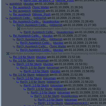
Re(4): hsv : tel aviv 4 : 2
(
Winnie_Pooh
am 01.10.2009, 22:44:0
ausgleich
(
ducduc
am 01.10.2009, 21:25:50)
Re: ausgleich
(
Tonic Walter
am 01.10.2009, 21:26:24)
Re: ausgleich
(
gibberish
am 01.10.2009, 21:26:28)
Re: ausgleich
(
Winnie_Pooh
am 01.10.2009, 21:26:40)
Ausgleich Celtic...
(
gibberish
am 01.10.2009, 21:26:02)
Re: Ausgleich Celtic...
(
quasikonkav
am 01.10.2009, 21:26:40)
Re(2): Ausgleich Celtic...
(
gibberish
am 01.10.2009, 21:27:30)
Vom Autor zurückgezogen oder Autor hat seine Registrierung nicht 
Re(4): Ausgleich Celtic...
(
quasikonkav
am 01.10.2009, 21:32:4
Re: Ausgleich Celtic...
(
ducduc
am 01.10.2009, 21:27:04)
Re(2): Ausgleich Celtic...
(
gibberish
am 01.10.2009, 21:28:04)
Re(3): Ausgleich Celtic...
(
ducduc
am 01.10.2009, 21:29:54)
Re(2): Ausgleich Celtic...
(
Tonic Walter
am 01.10.2009, 21:28:51)
Re(3): Ausgleich Celtic...
(
ducduc
am 01.10.2009, 21:30:02)
Vom Autor zurückgezogen oder Autor hat seine Registrierung nicht bestätig
Re: 1:0 für Sturm
(
ducduc
am 01.10.2009, 21:52:18)
Re: 1:0 für Sturm
(
piiceman
am 01.10.2009, 21:52:25)
Re(2): 1:0 für Sturm
(
ducduc
am 01.10.2009, 21:53:31)
Re(3): 1:0 für Sturm
(
piiceman
am 01.10.2009, 21:54:07)
Re(4): 1:0 für Sturm
(
ducduc
am 01.10.2009, 21:56:05)
Re: 1:0 für Sturm
(
gibberish
am 01.10.2009, 21:52:39)
Re(2): 1:0 für Sturm
(
piiceman
am 01.10.2009, 21:53:48)
Re(3): 1:0 für Sturm
(
gibberish
am 01.10.2009, 21:56:22)
Re(4): 1:0 für Sturm
(
piiceman
am 01.10.2009, 21:59:06)
Re(5): 1:0 für Sturm
(
gibberish
am 01.10.2009, 21:59:31)
Re(6): 1:0 für Sturm
(
piiceman
am 01.10.2009, 22:01:13)
Re(7): 1:0 für Sturm
(
quasikonkav
am 01.10.2009, 22:0
Re(8): 1:0 für Sturm
(
piiceman
am 01.10.2009, 22:10
Re(8): 1:0 für Sturm
(
dasistmeinnick11+
am 01.10.20