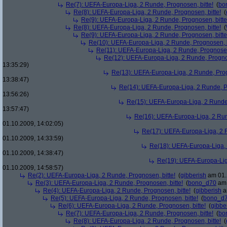
Re(7): UEFA-Europa-Liga, 2 Runde, Prognosen, bitte!
(
bo
Re(8): UEFA-Europa-Liga, 2 Runde, Prognosen, bitte!
(
Re(9): UEFA-Europa-Liga, 2 Runde, Prognosen, bitte
Re(8): UEFA-Europa-Liga, 2 Runde, Prognosen, bitte!
(
Re(9): UEFA-Europa-Liga, 2 Runde, Prognosen, bitte
Re(10): UEFA-Europa-Liga, 2 Runde, Prognosen, b
Re(11): UEFA-Europa-Liga, 2 Runde, Prognosen,
Re(12): UEFA-Europa-Liga, 2 Runde, Prognos
13:35:29)
Re(13): UEFA-Europa-Liga, 2 Runde, Prog
13:38:47)
Re(14): UEFA-Europa-Liga, 2 Runde, Pr
13:56:26)
Re(15): UEFA-Europa-Liga, 2 Runde,
13:57:47)
Re(16): UEFA-Europa-Liga, 2 Run
01.10.2009, 14:02:05)
Re(17): UEFA-Europa-Liga, 2 R
01.10.2009, 14:33:59)
Re(18): UEFA-Europa-Liga, 
01.10.2009, 14:38:47)
Re(19): UEFA-Europa-Liga
01.10.2009, 14:58:57)
Re(2): UEFA-Europa-Liga, 2 Runde, Prognosen, bitte!
(
gibberish
am 01.
Re(3): UEFA-Europa-Liga, 2 Runde, Prognosen, bitte!
(
bono_d70
am 
Re(4): UEFA-Europa-Liga, 2 Runde, Prognosen, bitte!
(
gibberish
a
Re(5): UEFA-Europa-Liga, 2 Runde, Prognosen, bitte!
(
bono_d
Re(6): UEFA-Europa-Liga, 2 Runde, Prognosen, bitte!
(
gibbe
Re(7): UEFA-Europa-Liga, 2 Runde, Prognosen, bitte!
(
bo
Re(8): UEFA-Europa-Liga, 2 Runde, Prognosen, bitte!
(