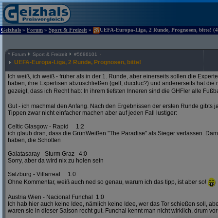
Geizhals
»
Forum
»
Sport & Freizeit
»
UEFA-Europa-Liga, 2 Runde, Prognosen, bitte! (4
^
Forum
Sport & Freizeit
#
5686101
UEFA-Europa-Liga, 2 Runde, Prognosen, bitte!
Ich weiß, ich weiß - früher als in der 1. Runde, aber einerseits sollen die Exper
haben, ihre Expertisen abzuschließen (gell, ducduc?) und andererseits hat die
gezeigt, dass ich Recht hab: In ihrem tiefsten Inneren sind die GHFler alle Fußb
Gut - ich machmal den Anfang. Nach den Ergebnissen der ersten Runde gibts ja
Tippen zwar nicht einfacher machen aber auf jeden Fall lustiger:
Celtic Glasgow - Rapid 1:2
ich glaub dran, dass die GrünWeißen "The Paradise" als Sieger verlassen. D
haben, die Schotten
Galatasaray - Sturm Graz 4:0
Sorry, aber da wird nix zu holen sein
Salzburg - Villarreal 1:0
Ohne Kommentar, weiß auch ned so genau, warum ich das tipp, ist aber so!
Austria Wien - Nacional Funchal 1:0
Ich hab hier auch keine Idee, nämlich keine Idee, wer das Tor schießen soll, abe
waren sie in dieser Saison recht gut. Funchal kennt man nicht wirklich, drum vors