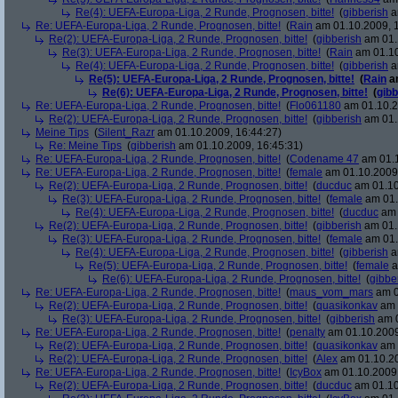
Re(4): UEFA-Europa-Liga, 2 Runde, Prognosen, bitte!
(
gibberish
a
Re: UEFA-Europa-Liga, 2 Runde, Prognosen, bitte!
(
Rain
am 01.10.2009, 1
Re(2): UEFA-Europa-Liga, 2 Runde, Prognosen, bitte!
(
gibberish
am 01.
Re(3): UEFA-Europa-Liga, 2 Runde, Prognosen, bitte!
(
Rain
am 01.10
Re(4): UEFA-Europa-Liga, 2 Runde, Prognosen, bitte!
(
gibberish
a
Re(5): UEFA-Europa-Liga, 2 Runde, Prognosen, bitte!
(
Rain
am
Re(6): UEFA-Europa-Liga, 2 Runde, Prognosen, bitte!
(
gibb
Re: UEFA-Europa-Liga, 2 Runde, Prognosen, bitte!
(
Flo061180
am 01.10.2
Re(2): UEFA-Europa-Liga, 2 Runde, Prognosen, bitte!
(
gibberish
am 01.
Meine Tips
(
Silent_Razr
am 01.10.2009, 16:44:27)
Re: Meine Tips
(
gibberish
am 01.10.2009, 16:45:31)
Re: UEFA-Europa-Liga, 2 Runde, Prognosen, bitte!
(
Codename 47
am 01.1
Re: UEFA-Europa-Liga, 2 Runde, Prognosen, bitte!
(
female
am 01.10.2009,
Re(2): UEFA-Europa-Liga, 2 Runde, Prognosen, bitte!
(
ducduc
am 01.10
Re(3): UEFA-Europa-Liga, 2 Runde, Prognosen, bitte!
(
female
am 01.
Re(4): UEFA-Europa-Liga, 2 Runde, Prognosen, bitte!
(
ducduc
am 
Re(2): UEFA-Europa-Liga, 2 Runde, Prognosen, bitte!
(
gibberish
am 01.
Re(3): UEFA-Europa-Liga, 2 Runde, Prognosen, bitte!
(
female
am 01.
Re(4): UEFA-Europa-Liga, 2 Runde, Prognosen, bitte!
(
gibberish
a
Re(5): UEFA-Europa-Liga, 2 Runde, Prognosen, bitte!
(
female
a
Re(6): UEFA-Europa-Liga, 2 Runde, Prognosen, bitte!
(
gibbe
Re: UEFA-Europa-Liga, 2 Runde, Prognosen, bitte!
(
maus_vom_mars
am 0
Re(2): UEFA-Europa-Liga, 2 Runde, Prognosen, bitte!
(
quasikonkav
am 
Re(3): UEFA-Europa-Liga, 2 Runde, Prognosen, bitte!
(
gibberish
am 0
Re: UEFA-Europa-Liga, 2 Runde, Prognosen, bitte!
(
penalty
am 01.10.2009
Re(2): UEFA-Europa-Liga, 2 Runde, Prognosen, bitte!
(
quasikonkav
am 
Re(2): UEFA-Europa-Liga, 2 Runde, Prognosen, bitte!
(
Alex
am 01.10.20
Re: UEFA-Europa-Liga, 2 Runde, Prognosen, bitte!
(
IcyBox
am 01.10.2009,
Re(2): UEFA-Europa-Liga, 2 Runde, Prognosen, bitte!
(
ducduc
am 01.10