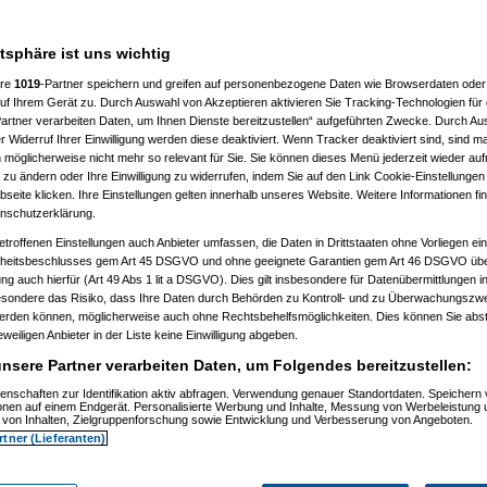
atsphäre ist uns wichtig
ere
1019
-Partner speichern und greifen auf personenbezogene Daten wie Browserdaten oder 
f Ihrem Gerät zu. Durch Auswahl von Akzeptieren aktivieren Sie Tracking-Technologien für d
artner verarbeiten Daten, um Ihnen Dienste bereitzustellen“ aufgeführten Zwecke. Durch Aus
 20:36:34)
 Widerruf Ihrer Einwilligung werden diese deaktiviert. Wenn Tracker deaktiviert sind, sind m
09.2009, 20:37:39)
 möglicherweise nicht mehr so relevant für Sie. Sie können dieses Menü jederzeit wieder auf
9.2009, 20:40:59)
 zu ändern oder Ihre Einwilligung zu widerrufen, indem Sie auf den Link Cookie-Einstellunge
m 30.09.2009, 20:41:20)
eite klicken. Ihre Einstellungen gelten innerhalb unseres Website. Weitere Informationen fin
t
(
substitute
am 30.09.2009, 20:42:04)
nschutzerklärung.
09.2009, 20:45:37)
tätigt
(
substitute
am 30.09.2009, 20:46:24)
etroffenen Einstellungen auch Anbieter umfassen, die Daten in Drittstaaten ohne Vorliegen ei
tätigt
(
substitute
am 01.10.2009, 22:57:14)
itsbeschlusses gem Art 45 DSGVO und ohne geeignete Garantien gem Art 46 DSGVO übermi
m 01.10.2009, 22:58:35)
gung auch hierfür (Art 49 Abs 1 lit a DSGVO). Dies gilt insbesondere für Datenübermittlungen i
9.2009, 22:45:21)
esondere das Risiko, dass Ihre Daten durch Behörden zu Kontroll- und zu Überwachungsz
09.2009, 22:47:25)
werden können, möglicherweise auch ohne Rechtsbehelfsmöglichkeiten. Dies können Sie abst
.2009, 11:44:17)
10.2009, 13:35:42)
eweiligen Anbieter in der Liste keine Einwilligung abgeben.
m 01.10.2009, 14:26:34)
nsere Partner verarbeiten Daten, um Folgendes bereitzustellen:
.10.2009, 13:57:51)
09, 11:46:07)
enschaften zur Identifikation aktiv abfragen. Verwendung genauer Standortdaten. Speichern 
.2009, 11:55:41)
ionen auf einem Endgerät. Personalisierte Werbung und Inhalte, Messung von Werbeleistung 
01.10.2009, 11:56:58)
von Inhalten, Zielgruppenforschung sowie Entwicklung und Verbesserung von Angeboten.
01.10.2009, 11:57:54)
rtner (Lieferanten)
70
am 01.10.2009, 11:58:30)
uc
am 01.10.2009, 12:01:05)
no_d70
am 01.10.2009, 12:02:51)