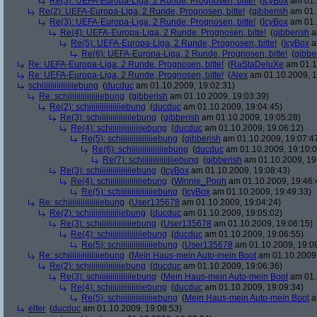
Re(3): UEFA-Europa-Liga, 2 Runde, Prognosen, bitte!
(
IcyBox
am 01.
Re(2): UEFA-Europa-Liga, 2 Runde, Prognosen, bitte!
(
gibberish
am 01.
Re(3): UEFA-Europa-Liga, 2 Runde, Prognosen, bitte!
(
IcyBox
am 01.
Re(4): UEFA-Europa-Liga, 2 Runde, Prognosen, bitte!
(
gibberish
a
Re(5): UEFA-Europa-Liga, 2 Runde, Prognosen, bitte!
(
IcyBox
a
Re(6): UEFA-Europa-Liga, 2 Runde, Prognosen, bitte!
(
gibbe
Re: UEFA-Europa-Liga, 2 Runde, Prognosen, bitte!
(
RaStaDeluXe
am 01.1
Re: UEFA-Europa-Liga, 2 Runde, Prognosen, bitte!
(
Alex
am 01.10.2009, 1
schiiiiiiiiiiiiiiiebung
(
ducduc
am 01.10.2009, 19:02:31)
Re: schiiiiiiiiiiiiiiiebung
(
gibberish
am 01.10.2009, 19:03:39)
Re(2): schiiiiiiiiiiiiiiiebung
(
ducduc
am 01.10.2009, 19:04:45)
Re(3): schiiiiiiiiiiiiiiiebung
(
gibberish
am 01.10.2009, 19:05:28)
Re(4): schiiiiiiiiiiiiiiiebung
(
ducduc
am 01.10.2009, 19:06:12)
Re(5): schiiiiiiiiiiiiiiiebung
(
gibberish
am 01.10.2009, 19:07:4
Re(6): schiiiiiiiiiiiiiiiebung
(
ducduc
am 01.10.2009, 19:10:0
Re(7): schiiiiiiiiiiiiiiiebung
(
gibberish
am 01.10.2009, 19
Re(3): schiiiiiiiiiiiiiiiebung
(
IcyBox
am 01.10.2009, 19:08:43)
Re(4): schiiiiiiiiiiiiiiiebung
(
Winnie_Pooh
am 01.10.2009, 19:46:
Re(5): schiiiiiiiiiiiiiiiebung
(
IcyBox
am 01.10.2009, 19:49:33)
Re: schiiiiiiiiiiiiiiiebung
(
User135678
am 01.10.2009, 19:04:24)
Re(2): schiiiiiiiiiiiiiiiebung
(
ducduc
am 01.10.2009, 19:05:02)
Re(3): schiiiiiiiiiiiiiiiebung
(
User135678
am 01.10.2009, 19:06:15)
Re(4): schiiiiiiiiiiiiiiiebung
(
ducduc
am 01.10.2009, 19:06:55)
Re(5): schiiiiiiiiiiiiiiiebung
(
User135678
am 01.10.2009, 19:0
Re: schiiiiiiiiiiiiiiiebung
(
Mein Haus-mein Auto-mein Boot
am 01.10.2009,
Re(2): schiiiiiiiiiiiiiiiebung
(
ducduc
am 01.10.2009, 19:06:36)
Re(3): schiiiiiiiiiiiiiiiebung
(
Mein Haus-mein Auto-mein Boot
am 01.
Re(4): schiiiiiiiiiiiiiiiebung
(
ducduc
am 01.10.2009, 19:09:34)
Re(5): schiiiiiiiiiiiiiiiebung
(
Mein Haus-mein Auto-mein Boot
a
elfer
(
ducduc
am 01.10.2009, 19:08:53)