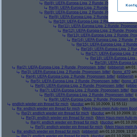
Re(8): UEFA-Europa-Liga, 2 Runde, Prognosen, bitte!
(
Konfi
Re(9): UEFA-Europa-Liga, 2 Runde, Prognosen, bitte
Re(8): UEFA-Europa-Liga, 2 Runde, Prognosen, bitte!
(
Re(9): UEFA-Europa-Liga, 2 Runde, Prognosen, bitte
Re(10): UEFA-Europa-Liga, 2 Runde, Prognosen, b
Re(11): UEFA-Europa-Liga, 2 Runde, Prognosen,
Re(12): UEFA-Europa-Liga, 2 Runde, Prognos
Re(13): UEFA-Europa-Liga, 2 Runde, Prog
Re(14): UEFA-Europa-Liga, 2 Runde, Pr
Re(15): UEFA-Europa-Liga, 2 Runde,
Re(16): UEFA-Europa-Liga, 2 Run
Re(17): UEFA-Europa-Liga, 2 R
Re(18): UEFA-Europa-Liga, 
Re(19): UEFA-Europa-Liga
Re(2): UEFA-Europa-Liga, 2 Runde, Prognosen, bitte!
(
gibberish
am 01.
Re(3): UEFA-Europa-Liga, 2 Runde, Prognosen, bitte!
(
bono_d70
am 
Re(4): UEFA-Europa-Liga, 2 Runde, Prognosen, bitte!
(
gibberish
a
Re(5): UEFA-Europa-Liga, 2 Runde, Prognosen, bitte!
(
bono_d
Re(6): UEFA-Europa-Liga, 2 Runde, Prognosen, bitte!
(
gibbe
Re(7): UEFA-Europa-Liga, 2 Runde, Prognosen, bitte!
(
bo
Re(8): UEFA-Europa-Liga, 2 Runde, Prognosen, bitte!
(
Re(9): UEFA-Europa-Liga, 2 Runde, Prognosen, bitte
endlich wieder ein thread für mich
(
ducduc
am 01.10.2009, 11:55:11)
Re: endlich wieder ein thread für mich
(
Mein Haus-mein Auto-mein Boot
Re(2): endlich wieder ein thread für mich
(
ducduc
am 01.10.2009, 11:
Re(3): endlich wieder ein thread für mich
(
Mein Haus-mein Auto-m
Re(4): endlich wieder ein thread für mich
(
ducduc
am 01.10.200
Re(5): endlich wieder ein thread für mich
(
Mein Haus-mein A
Re: endlich wieder ein thread für mich
(
gibberish
am 01.10.2009, 13:37:
Re(2): endlich wieder ein thread für mich
(
ducduc
am 01.10.2009, 16