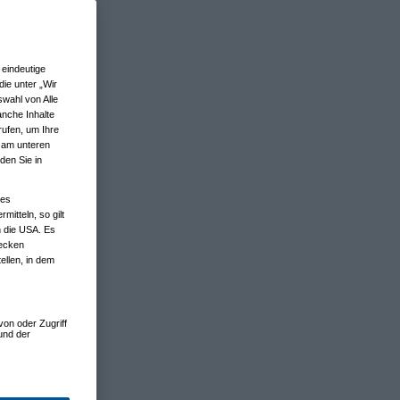
eindeutige
ie unter „Wir
wahl von Alle
anche Inhalte
rufen, um Ihre
n am unteren
den Sie in
nes
tteln, so gilt
n die USA. Es
wecken
ellen, in dem
von oder Zugriff
und der