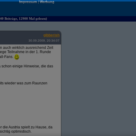
Impressum
|
Werbung
40 Beiträge, 12900 Mal gelesen)
gibberish
30.09.2009, 20:34:07
ten auch wirklich ausreichend Zeit
 rege Teilnahme in der 1. Runde
all-Fans.
 schon einige Hinweise, die das
amits wieder was zum Raunzen
r die Austria spielt zu Hause, da
ichtig optimistisch.