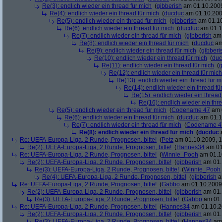
Re(3): endlich wieder ein thread für mich
(
gibberish
am 01.10.2009
Re(4): endlich wieder ein thread für mich
(
ducduc
am 01.10.200
Re(5): endlich wieder ein thread für mich
(
gibberish
am 01.10
Re(6): endlich wieder ein thread für mich
(
ducduc
am 01.1
Re(7): endlich wieder ein thread für mich
(
gibberish
am 
Re(8): endlich wieder ein thread für mich
(
ducduc
am
Re(9): endlich wieder ein thread für mich
(
gibberi
Re(10): endlich wieder ein thread für mich
(
duc
Re(11): endlich wieder ein thread für mich
(
g
Re(12): endlich wieder ein thread für mich
Re(13): endlich wieder ein thread für m
Re(14): endlich wieder ein thread fü
Re(15): endlich wieder ein thread
Re(16): endlich wieder ein thr
Re(5): endlich wieder ein thread für mich
(
Codename 47
am 0
Re(6): endlich wieder ein thread für mich
(
ducduc
am 01.1
Re(7): endlich wieder ein thread für mich
(
Codename 4
Re(8): endlich wieder ein thread für mich
(
ducduc
Re: UEFA-Europa-Liga, 2 Runde, Prognosen, bitte!
(
Petz
am 01.10.2009, 1
Re(2): UEFA-Europa-Liga, 2 Runde, Prognosen, bitte!
(
Hannes34
am 01
Re: UEFA-Europa-Liga, 2 Runde, Prognosen, bitte!
(
Winnie_Pooh
am 01.10
Re(2): UEFA-Europa-Liga, 2 Runde, Prognosen, bitte!
(
gibberish
am 01.
Re(3): UEFA-Europa-Liga, 2 Runde, Prognosen, bitte!
(
Winnie_Pooh
Re(4): UEFA-Europa-Liga, 2 Runde, Prognosen, bitte!
(
gibberish
a
Re: UEFA-Europa-Liga, 2 Runde, Prognosen, bitte!
(
Gabbo
am 01.10.2009,
Re(2): UEFA-Europa-Liga, 2 Runde, Prognosen, bitte!
(
gibberish
am 01.
Re(3): UEFA-Europa-Liga, 2 Runde, Prognosen, bitte!
(
Gabbo
am 01.
Re: UEFA-Europa-Liga, 2 Runde, Prognosen, bitte!
(
Hannes34
am 01.10.2
Re(2): UEFA-Europa-Liga, 2 Runde, Prognosen, bitte!
(
gibberish
am 01.
Re(3): UEFA-Europa-Liga, 2 Runde, Prognosen, bitte!
(
Hannes34
am 