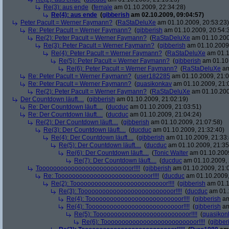
Re(3): aus ende
(
female
am 01.10.2009, 22:34:28)
Re(4): aus ende
(
gibberish
am 02.10.2009, 09:04:57)
Peter Pacult = Werner Faymann?
(
RaStaDeluXe
am 01.10.2009, 20:53:23)
Re: Peter Pacult = Werner Faymann?
(
gibberish
am 01.10.2009, 20:54:
Re(2): Peter Pacult = Werner Faymann?
(
RaStaDeluXe
am 01.10.200
Re(3): Peter Pacult = Werner Faymann?
(
gibberish
am 01.10.2009,
Re(4): Peter Pacult = Werner Faymann?
(
RaStaDeluXe
am 01.1
Re(5): Peter Pacult = Werner Faymann?
(
gibberish
am 01.10.
Re(6): Peter Pacult = Werner Faymann?
(
RaStaDeluXe
am
Re: Peter Pacult = Werner Faymann?
(
user182285
am 01.10.2009, 21:0
Re: Peter Pacult = Werner Faymann?
(
quasikonkav
am 01.10.2009, 21:
Re(2): Peter Pacult = Werner Faymann?
(
RaStaDeluXe
am 01.10.200
Der Countdown läuft....
(
gibberish
am 01.10.2009, 21:02:19)
Re: Der Countdown läuft....
(
ducduc
am 01.10.2009, 21:03:51)
Re: Der Countdown läuft....
(
ducduc
am 01.10.2009, 21:04:24)
Re(2): Der Countdown läuft....
(
gibberish
am 01.10.2009, 21:07:58)
Re(3): Der Countdown läuft....
(
ducduc
am 01.10.2009, 21:32:40)
Re(4): Der Countdown läuft....
(
gibberish
am 01.10.2009, 21:33:
Re(5): Der Countdown läuft....
(
ducduc
am 01.10.2009, 21:35
Re(6): Der Countdown läuft....
(
Tonic Walter
am 01.10.2009
Re(7): Der Countdown läuft....
(
ducduc
am 01.10.2009, 
Toooooooooooooooooooooooooor!!!!
(
gibberish
am 01.10.2009, 21:
Re: Toooooooooooooooooooooooooor!!!!
(
ducduc
am 01.10.2009,
Re(2): Toooooooooooooooooooooooooor!!!!
(
gibberish
am 01.1
Re(3): Toooooooooooooooooooooooooor!!!!
(
ducduc
am 01.1
Re(4): Toooooooooooooooooooooooooor!!!!
(
gibberish
am
Re(4): Toooooooooooooooooooooooooor!!!!
(
gibberish
am
Re(5): Toooooooooooooooooooooooooor!!!!
(
quasikon
Re(6): Toooooooooooooooooooooooooor!!!!
(
gibber