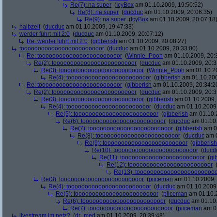
Re(7): na super
(
IcyBox
am 01.10.2009, 19:50:52)
Re(8): na super
(
ducduc
am 01.10.2009, 20:06:35)
Re(9): na super
(
IcyBox
am 01.10.2009, 20:07:18
halbzeit
(
ducduc
am 01.10.2009, 19:47:33)
werder führt mit 2:0
(
ducduc
am 01.10.2009, 20:07:12)
Re: werder führt mit 2:0
(
gibberish
am 01.10.2009, 20:08:27)
toooooooooooooooooooooooor
(
ducduc
am 01.10.2009, 20:33:00)
Re: toooooooooooooooooooooooor
(
Winnie_Pooh
am 01.10.2009, 20:
Re(2): toooooooooooooooooooooooor
(
ducduc
am 01.10.2009, 20:3
Re(3): toooooooooooooooooooooooor
(
Winnie_Pooh
am 01.10.20
Re(4): toooooooooooooooooooooooor
(
gibberish
am 01.10.200
Re: toooooooooooooooooooooooor
(
gibberish
am 01.10.2009, 20:34:2
Re(2): toooooooooooooooooooooooor
(
ducduc
am 01.10.2009, 20:3
Re(3): toooooooooooooooooooooooor
(
gibberish
am 01.10.2009, 
Re(4): toooooooooooooooooooooooor
(
ducduc
am 01.10.2009,
Re(5): toooooooooooooooooooooooor
(
gibberish
am 01.10.2
Re(6): toooooooooooooooooooooooor
(
ducduc
am 01.10.
Re(7): toooooooooooooooooooooooor
(
gibberish
am 01
Re(8): toooooooooooooooooooooooor
(
ducduc
am 0
Re(9): toooooooooooooooooooooooor
(
gibberish
Re(10): toooooooooooooooooooooooor
(
ducd
Re(11): toooooooooooooooooooooooor
(
gi
Re(12): toooooooooooooooooooooooor
Re(13): toooooooooooooooooooooooo
Re(3): toooooooooooooooooooooooor
(
piiceman
am 01.10.2009, 
Re(4): toooooooooooooooooooooooor
(
ducduc
am 01.10.2009,
Re(5): toooooooooooooooooooooooor
(
piiceman
am 01.10.2
Re(6): toooooooooooooooooooooooor
(
ducduc
am 01.10.
Re(7): toooooooooooooooooooooooor
(
piiceman
am 01
livestream im netz?
(
dr_med
am 01.10.2009, 20:39:48)