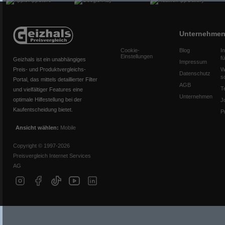
Unternehme
Cookie-
Blog
I
Einstellungen
f
Geizhals ist ein unabhängiges
Impressum
Preis- und Produktvergleichs-
W
Datenschutz
s
Portal, das mittels detaillierter Filter
AGB
T
und vielfältiger Features eine
Unternehmen
optimale Hilfestellung bei der
J
Kaufentscheidung bietet.
P
Ansicht wählen:
Mobile
Copyright © 1997-2026
Preisvergleich Internet Services
AG