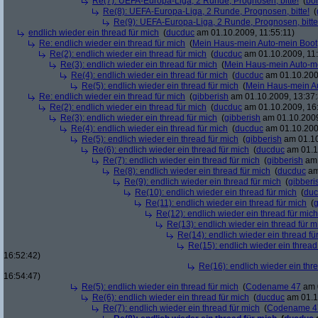
Re(7): UEFA-Europa-Liga, 2 Runde, Prognosen, bitte!
(
bo
Re(8): UEFA-Europa-Liga, 2 Runde, Prognosen, bitte!
(
Re(9): UEFA-Europa-Liga, 2 Runde, Prognosen, bitte
endlich wieder ein thread für mich
(
ducduc
am 01.10.2009, 11:55:11)
Re: endlich wieder ein thread für mich
(
Mein Haus-mein Auto-mein Boot
Re(2): endlich wieder ein thread für mich
(
ducduc
am 01.10.2009, 11:
Re(3): endlich wieder ein thread für mich
(
Mein Haus-mein Auto-m
Re(4): endlich wieder ein thread für mich
(
ducduc
am 01.10.200
Re(5): endlich wieder ein thread für mich
(
Mein Haus-mein A
Re: endlich wieder ein thread für mich
(
gibberish
am 01.10.2009, 13:37:
Re(2): endlich wieder ein thread für mich
(
ducduc
am 01.10.2009, 16
Re(3): endlich wieder ein thread für mich
(
gibberish
am 01.10.2009
Re(4): endlich wieder ein thread für mich
(
ducduc
am 01.10.200
Re(5): endlich wieder ein thread für mich
(
gibberish
am 01.10
Re(6): endlich wieder ein thread für mich
(
ducduc
am 01.1
Re(7): endlich wieder ein thread für mich
(
gibberish
am 
Re(8): endlich wieder ein thread für mich
(
ducduc
am
Re(9): endlich wieder ein thread für mich
(
gibberi
Re(10): endlich wieder ein thread für mich
(
duc
Re(11): endlich wieder ein thread für mich
(
g
Re(12): endlich wieder ein thread für mich
Re(13): endlich wieder ein thread für m
Re(14): endlich wieder ein thread fü
Re(15): endlich wieder ein thread
16:52:42)
Re(16): endlich wieder ein thr
16:54:47)
Re(5): endlich wieder ein thread für mich
(
Codename 47
am 0
Re(6): endlich wieder ein thread für mich
(
ducduc
am 01.1
Re(7): endlich wieder ein thread für mich
(
Codename 4