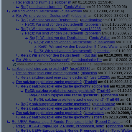
Re: endstand sturm 1:1
(
gibberish
am 01.10.2009, 22:59:46)
Re(2): endstand sturm 1:1
(
Tonic Walter
am 01.10.2009, 23:00:06)
Wir sind vor den Deutschen!!!
(
quasikonkav
am 01.10.2009, 23:08:14)
Re: Wir sind vor den Deutschen!!!
(
gibberish
am 01.10.2009, 23:09:01)
Re(2): Wir sind vor den Deutschen!!!
(
quasikonkav
am 01.10.2009, 23
Re(3): Wir sind vor den Deutschen!!!
(
gibberish
am 01.10.2009, 23
Re(2): Wir sind vor den Deutschen!!!
(
user182285
am 01.10.2009, 23
Re(3): Wir sind vor den Deutschen!!!
(
gibberish
am 01.10.2009, 23
Re(4): Wir sind vor den Deutschen!!!
(
Tonic Walter
am 01.10.200
Re(5): Wir sind vor den Deutschen!!!
(
quasikonkav
am 01.10.
Re(6): Wir sind vor den Deutschen!!!
(
Tonic Walter
am 01.1
Re(5): Wir sind vor den Deutschen!!!
(
gibberish
am 01.10.200
Re(2): Wir sind vor den Deutschen!!!
(
ducduc
am 02.10.2009, 08:0
Re: Wir sind vor den Deutschen!!!
(
dasistmeinnick11+
am 01.10.2009, 2
Vom Autor zurückgezogen oder Autor hat seine Registrierung nicht bestä
salzburgspiel eine zache gschicht?
(
user182285
am 01.10.2009, 23:26:27
Re: salzburgspiel eine zache gschicht?
(
gibberish
am 01.10.2009, 23:2
Re(2): salzburgspiel eine zache gschicht?
(
user182285
am 01.10.200
Re: salzburgspiel eine zache gschicht?
(
Truth69
am 01.10.2009, 23:2
Re(2): salzburgspiel eine zache gschicht?
(
gibberish
am 01.10.200
Re(3): salzburgspiel eine zache gschicht?
(
Truth69
am 01.10.200
Re(4): salzburgspiel eine zache gschicht?
(
gibberish
am 01.1
Re(5): salzburgspiel eine zache gschicht?
(
Truth69
am 01.1
Re(2): salzburgspiel eine zache gschicht?
(
quasikonkav
am 01.10.
Re(2): salzburgspiel eine zache gschicht?
(
iamwhoiam
am 02.10.2
Re: salzburgspiel eine zache gschicht?
(
iamwhoiam
am 02.10.2009, 
Re(2): salzburgspiel eine zache gschicht?
(
stiefl
am 02.10.2009, 0
Re: UEFA-Europa-Liga, 2 Runde, Prognosen, bitte!
(
Robert Craven
am 01.1
Re(2): UEFA-Europa-Liga, 2 Runde, Prognosen, bitte!
(
gibberish
am 01
Re(3): UEFA-Europa-Liga, 2 Runde, Prognosen, bitte!
(
Tonic Walte