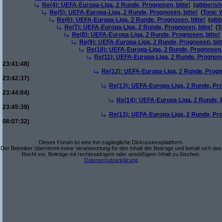
Re(4): UEFA-Europa-Liga, 2 Runde, Prognosen, bitte!
(
gibberish
Re(5): UEFA-Europa-Liga, 2 Runde, Prognosen, bitte!
(
Tonic 
Re(6): UEFA-Europa-Liga, 2 Runde, Prognosen, bitte!
(
gibb
Re(7): UEFA-Europa-Liga, 2 Runde, Prognosen, bitte!
(
T
Re(8): UEFA-Europa-Liga, 2 Runde, Prognosen, bitte!
Re(9): UEFA-Europa-Liga, 2 Runde, Prognosen, bitt
Re(10): UEFA-Europa-Liga, 2 Runde, Prognosen, 
Re(11): UEFA-Europa-Liga, 2 Runde, Prognose
23:41:48)
Re(12): UEFA-Europa-Liga, 2 Runde, Progno
23:42:37)
Re(13): UEFA-Europa-Liga, 2 Runde, Pro
23:44:04)
Re(14): UEFA-Europa-Liga, 2 Runde, P
23:45:39)
Re(13): UEFA-Europa-Liga, 2 Runde, Pro
08:07:32)
Dieses Forum ist eine frei zugängliche Diskussionsplattform.
Der Betreiber übernimmt keine Verantwortung für den Inhalt der Beiträge und behält sich das
Recht vor, Beiträge mit rechtswidrigem oder anstößigem Inhalt zu löschen.
Datenschutzerklärung