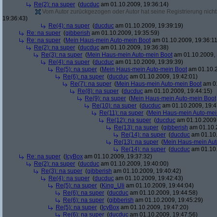
Re(2): na super
(
ducduc
am 01.10.2009, 19:36:14)
Vom Autor zurückgezogen oder Autor hat seine Registrierung nicht 
19:36:43)
Re(4): na super
(
ducduc
am 01.10.2009, 19:39:19)
Re: na super
(
gibberish
am 01.10.2009, 19:35:59)
Re: na super
(
Mein Haus-mein Auto-mein Boot
am 01.10.2009, 19:36:11
Re(2): na super
(
ducduc
am 01.10.2009, 19:36:38)
Re(3): na super
(
Mein Haus-mein Auto-mein Boot
am 01.10.2009, 
Re(4): na super
(
ducduc
am 01.10.2009, 19:39:39)
Re(5): na super
(
Mein Haus-mein Auto-mein Boot
am 01.10.2
Re(6): na super
(
ducduc
am 01.10.2009, 19:42:01)
Re(7): na super
(
Mein Haus-mein Auto-mein Boot
am 01
Re(8): na super
(
ducduc
am 01.10.2009, 19:44:15)
Re(9): na super
(
Mein Haus-mein Auto-mein Boot
Re(10): na super
(
ducduc
am 01.10.2009, 19:4
Re(11): na super
(
Mein Haus-mein Auto-mei
Re(12): na super
(
ducduc
am 01.10.2009,
Re(13): na super
(
gibberish
am 01.10.2
Re(14): na super
(
ducduc
am 01.10.
Re(13): na super
(
Mein Haus-mein Aut
Re(14): na super
(
ducduc
am 01.10.
Re: na super
(
IcyBox
am 01.10.2009, 19:37:32)
Re(2): na super
(
ducduc
am 01.10.2009, 19:40:00)
Re(3): na super
(
gibberish
am 01.10.2009, 19:40:42)
Re(4): na super
(
ducduc
am 01.10.2009, 19:42:43)
Re(5): na super
(
King_Uli
am 01.10.2009, 19:44:04)
Re(6): na super
(
ducduc
am 01.10.2009, 19:44:58)
Re(6): na super
(
gibberish
am 01.10.2009, 19:45:29)
Re(5): na super
(
IcyBox
am 01.10.2009, 19:47:20)
Re(6): na super
(
ducduc
am 01.10.2009, 19:47:56)