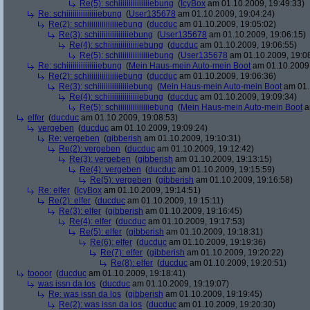
Re(5): schiiiiiiiiiiiiiiiebung
(
IcyBox
am 01.10.2009, 19:49:33)
Re: schiiiiiiiiiiiiiiiebung
(
User135678
am 01.10.2009, 19:04:24)
Re(2): schiiiiiiiiiiiiiiiebung
(
ducduc
am 01.10.2009, 19:05:02)
Re(3): schiiiiiiiiiiiiiiiebung
(
User135678
am 01.10.2009, 19:06:15)
Re(4): schiiiiiiiiiiiiiiiebung
(
ducduc
am 01.10.2009, 19:06:55)
Re(5): schiiiiiiiiiiiiiiiebung
(
User135678
am 01.10.2009, 19:0
Re: schiiiiiiiiiiiiiiiebung
(
Mein Haus-mein Auto-mein Boot
am 01.10.2009,
Re(2): schiiiiiiiiiiiiiiiebung
(
ducduc
am 01.10.2009, 19:06:36)
Re(3): schiiiiiiiiiiiiiiiebung
(
Mein Haus-mein Auto-mein Boot
am 01.
Re(4): schiiiiiiiiiiiiiiiebung
(
ducduc
am 01.10.2009, 19:09:34)
Re(5): schiiiiiiiiiiiiiiiebung
(
Mein Haus-mein Auto-mein Boot
a
elfer
(
ducduc
am 01.10.2009, 19:08:53)
vergeben
(
ducduc
am 01.10.2009, 19:09:24)
Re: vergeben
(
gibberish
am 01.10.2009, 19:10:31)
Re(2): vergeben
(
ducduc
am 01.10.2009, 19:12:42)
Re(3): vergeben
(
gibberish
am 01.10.2009, 19:13:15)
Re(4): vergeben
(
ducduc
am 01.10.2009, 19:15:59)
Re(5): vergeben
(
gibberish
am 01.10.2009, 19:16:58)
Re: elfer
(
IcyBox
am 01.10.2009, 19:14:51)
Re(2): elfer
(
ducduc
am 01.10.2009, 19:15:11)
Re(3): elfer
(
gibberish
am 01.10.2009, 19:16:45)
Re(4): elfer
(
ducduc
am 01.10.2009, 19:17:53)
Re(5): elfer
(
gibberish
am 01.10.2009, 19:18:31)
Re(6): elfer
(
ducduc
am 01.10.2009, 19:19:36)
Re(7): elfer
(
gibberish
am 01.10.2009, 19:20:22)
Re(8): elfer
(
ducduc
am 01.10.2009, 19:20:51)
toooor
(
ducduc
am 01.10.2009, 19:18:41)
was issn da los
(
ducduc
am 01.10.2009, 19:19:07)
Re: was issn da los
(
gibberish
am 01.10.2009, 19:19:45)
Re(2): was issn da los
(
ducduc
am 01.10.2009, 19:20:30)