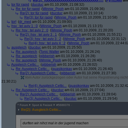
Re(3): Toooooooooooooooooooooooooor!!!!
(
Pyro1980
am 
tor für rapid
(
ducduc
am 01.10.2009, 21:08:32)
Re: tor für rapid
(
Winnie_Pooh
am 01.10.2009, 21:09:36)
Re(2): tor für rapid
(
ducduc
am 01.10.2009, 21:10:14)
Re(3): tor für rapid
(
Winnie_Pooh
am 01.10.2009, 21:10:58)
tor!
(
dr_med
am 01.10.2009, 21:09:00)
hsv : tel aviv 1 : 0
(
Winnie_Pooh
am 01.10.2009, 21:13:15)
Re: hsv : tel aviv 2 : 0
(
Winnie_Pooh
am 01.10.2009, 21:20:20)
Re(2): hsv : tel aviv 3 : 1
(
Winnie_Pooh
am 01.10.2009, 21:55:21)
Re(3): hsv : tel aviv 3 : 2
(
Winnie_Pooh
am 01.10.2009, 22:31:12)
Re(4): hsv : tel aviv 4 : 2
(
Winnie_Pooh
am 01.10.2009, 22:44:0
ausgleich
(
ducduc
am 01.10.2009, 21:25:50)
Re: ausgleich
(
Tonic Walter
am 01.10.2009, 21:26:24)
Re: ausgleich
(
gibberish
am 01.10.2009, 21:26:28)
Re: ausgleich
(
Winnie_Pooh
am 01.10.2009, 21:26:40)
Ausgleich Celtic...
(
gibberish
am 01.10.2009, 21:26:02)
Re: Ausgleich Celtic...
(
quasikonkav
am 01.10.2009, 21:26:40)
Re(2): Ausgleich Celtic...
(
gibberish
am 01.10.2009, 21:27:30)
Vom Autor zurückgezogen oder Autor hat seine Registrierung nicht 
21:30:21)
Re(4): Ausgleich Celtic...
(
quasikonkav
am 01.10.2009, 21:32:4
Re: Ausgleich Celtic...
(
ducduc
am 01.10.2009, 21:27:04)
Re(2): Ausgleich Celtic...
(
gibberish
am 01.10.2009, 21:28:04)
Re(3): Ausgleich Celtic...
(
ducduc
am 01.10.2009, 21:29:54)
^
Forum
Sport & Freizeit
#
5688376
Re(2): Ausgleich Celtic...
durften wir nihct mal in der jugend machen