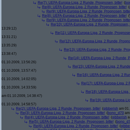
Re(7): UEFA-Europa-Liga, 2 Runde, Prognosen, bitte!
(
bo
Re(8): UEFA-Europa-Liga, 2 Runde, Prognosen, bitte!
(
Re(9): UEFA-Europa-Liga, 2 Runde, Prognosen, bitte
Re(8): UEFA-Europa-Liga, 2 Runde, Prognosen, bitte!
(
Re(9): UEFA-Europa-Liga, 2 Runde, Prognosen, bitte
Re(10): UEFA-Europa-Liga, 2 Runde, Prognosen, b
13:29:12)
Re(11): UEFA-Europa-Liga, 2 Runde, Prognosen,
13:31:21)
Re(12): UEFA-Europa-Liga, 2 Runde, Prognos
13:35:29)
Re(13): UEFA-Europa-Liga, 2 Runde, Prog
13:38:47)
Re(14): UEFA-Europa-Liga, 2 Runde, Pr
01.10.2009, 13:56:26)
Re(15): UEFA-Europa-Liga, 2 Runde,
01.10.2009, 13:57:47)
Re(16): UEFA-Europa-Liga, 2 Run
01.10.2009, 14:02:05)
Re(17): UEFA-Europa-Liga, 2 R
01.10.2009, 14:33:59)
Re(18): UEFA-Europa-Liga, 
am 01.10.2009, 14:38:47)
Re(19): UEFA-Europa-Liga
01.10.2009, 14:58:57)
Re(2): UEFA-Europa-Liga, 2 Runde, Prognosen, bitte!
(
gibberish
am 01.
Re(3): UEFA-Europa-Liga, 2 Runde, Prognosen, bitte!
(
bono_d70
am 
Re(4): UEFA-Europa-Liga, 2 Runde, Prognosen, bitte!
(
gibberish
a
Re(5): UEFA-Europa-Liga, 2 Runde, Prognosen, bitte!
(
bono_d
Re(6): UEFA-Europa-Liga, 2 Runde, Prognosen, bitte!
(
gibbe