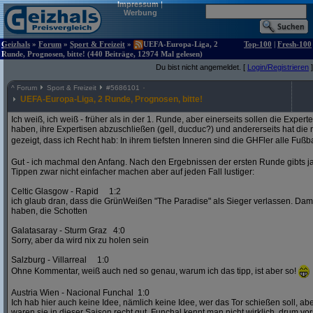
Impressum
|
Werbung
Geizhals
»
Forum
»
Sport & Freizeit
»
UEFA-Europa-Liga, 2
Top-100
|
Fresh-100
Runde, Prognosen, bitte! (440 Beiträge, 12974 Mal gelesen)
Du bist nicht angemeldet. [
Login/Registrieren
]
^
Forum
Sport & Freizeit
#
5686101
UEFA-Europa-Liga, 2 Runde, Prognosen, bitte!
Ich weiß, ich weiß - früher als in der 1. Runde, aber einerseits sollen die Exper
haben, ihre Expertisen abzuschließen (gell, ducduc?) und andererseits hat die
gezeigt, dass ich Recht hab: In ihrem tiefsten Inneren sind die GHFler alle Fußb
Gut - ich machmal den Anfang. Nach den Ergebnissen der ersten Runde gibts ja
Tippen zwar nicht einfacher machen aber auf jeden Fall lustiger:
Celtic Glasgow - Rapid 1:2
ich glaub dran, dass die GrünWeißen "The Paradise" als Sieger verlassen. D
haben, die Schotten
Galatasaray - Sturm Graz 4:0
Sorry, aber da wird nix zu holen sein
Salzburg - Villarreal 1:0
Ohne Kommentar, weiß auch ned so genau, warum ich das tipp, ist aber so!
Austria Wien - Nacional Funchal 1:0
Ich hab hier auch keine Idee, nämlich keine Idee, wer das Tor schießen soll, abe
waren sie in dieser Saison recht gut. Funchal kennt man nicht wirklich, drum vors