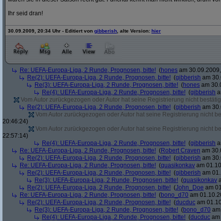
Ihr seid dran!
30.09.2009, 20:34 Uhr - Editiert von
gibberish
, alte Version:
hier
Re: UEFA-Europa-Liga, 2 Runde, Prognosen, bitte!
(
hones
am 30.09.2009,
Re(2): UEFA-Europa-Liga, 2 Runde, Prognosen, bitte!
(
gibberish
am 30.
Re(3): UEFA-Europa-Liga, 2 Runde, Prognosen, bitte!
(
hones
am 30.0
Re(4): UEFA-Europa-Liga, 2 Runde, Prognosen, bitte!
(
gibberish
a
Vom Autor zurückgezogen oder Autor hat seine Registrierung nicht bestätig
Re(2): UEFA-Europa-Liga, 2 Runde, Prognosen, bitte!
(
gibberish
am 30.
Vom Autor zurückgezogen oder Autor hat seine Registrierung nicht bes
20:46:24)
Vom Autor zurückgezogen oder Autor hat seine Registrierung nicht bes
22:57:14)
Re(4): UEFA-Europa-Liga, 2 Runde, Prognosen, bitte!
(
gibberish
a
Re: UEFA-Europa-Liga, 2 Runde, Prognosen, bitte!
(
Robert Craven
am 30.0
Re(2): UEFA-Europa-Liga, 2 Runde, Prognosen, bitte!
(
gibberish
am 30.
Re: UEFA-Europa-Liga, 2 Runde, Prognosen, bitte!
(
quasikonkav
am 01.10
Re(2): UEFA-Europa-Liga, 2 Runde, Prognosen, bitte!
(
gibberish
am 01.
Re(3): UEFA-Europa-Liga, 2 Runde, Prognosen, bitte!
(
quasikonkav
a
Re(2): UEFA-Europa-Liga, 2 Runde, Prognosen, bitte!
(
John_Doe
am 01
Re: UEFA-Europa-Liga, 2 Runde, Prognosen, bitte!
(
bono_d70
am 01.10.20
Re(2): UEFA-Europa-Liga, 2 Runde, Prognosen, bitte!
(
ducduc
am 01.10
Re(3): UEFA-Europa-Liga, 2 Runde, Prognosen, bitte!
(
bono_d70
am 
Re(4): UEFA-Europa-Liga, 2 Runde, Prognosen, bitte!
(
ducduc
am 