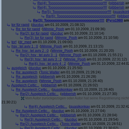
Re(4): Toooooooooooooooooooooooooor!!!!
(
gibberish
am
Re(4): Toooooooooooooooooooooooooor!!!!
(
gibberish
am
Re(5): Toooooooooooooooooooooooooor!!!!
(
quasikon
Re(6): Toooooooooooooooooooooooooor!!!!
(
gibber
Re(3): Toooooooooooooooooooooooooor!!!!
(
Pyro1980
am 
tor für rapid
(
ducduc
am 01.10.2009, 21:08:32)
Re: tor für rapid
(
Winnie_Pooh
am 01.10.2009, 21:09:36)
Re(2): tor für rapid
(
ducduc
am 01.10.2009, 21:10:14)
Re(3): tor für rapid
(
Winnie_Pooh
am 01.10.2009, 21:10:58)
tor!
(
dr_med
am 01.10.2009, 21:09:00)
hsv : tel aviv 1 : 0
(
Winnie_Pooh
am 01.10.2009, 21:13:15)
Re: hsv : tel aviv 2 : 0
(
Winnie_Pooh
am 01.10.2009, 21:20:20)
Re(2): hsv : tel aviv 3 : 1
(
Winnie_Pooh
am 01.10.2009, 21:55:21)
Re(3): hsv : tel aviv 3 : 2
(
Winnie_Pooh
am 01.10.2009, 22:31:12)
Re(4): hsv : tel aviv 4 : 2
(
Winnie_Pooh
am 01.10.2009, 22:44:0
ausgleich
(
ducduc
am 01.10.2009, 21:25:50)
Re: ausgleich
(
Tonic Walter
am 01.10.2009, 21:26:24)
Re: ausgleich
(
gibberish
am 01.10.2009, 21:26:28)
Re: ausgleich
(
Winnie_Pooh
am 01.10.2009, 21:26:40)
Ausgleich Celtic...
(
gibberish
am 01.10.2009, 21:26:02)
Re: Ausgleich Celtic...
(
quasikonkav
am 01.10.2009, 21:26:40)
Re(2): Ausgleich Celtic...
(
gibberish
am 01.10.2009, 21:27:30)
Vom Autor zurückgezogen oder Autor hat seine Registrierung nicht 
21:30:21)
Re(4): Ausgleich Celtic...
(
quasikonkav
am 01.10.2009, 21:32:4
Re: Ausgleich Celtic...
(
ducduc
am 01.10.2009, 21:27:04)
Re(2): Ausgleich Celtic...
(
gibberish
am 01.10.2009, 21:28:04)
Re(3): Ausgleich Celtic...
(
ducduc
am 01.10.2009, 21:29:54)
Re(2): Ausgleich Celtic...
(
Tonic Walter
am 01.10.2009, 21:28:51)
Re(3): Ausgleich Celtic...
(
ducduc
am 01.10.2009, 21:30:02)