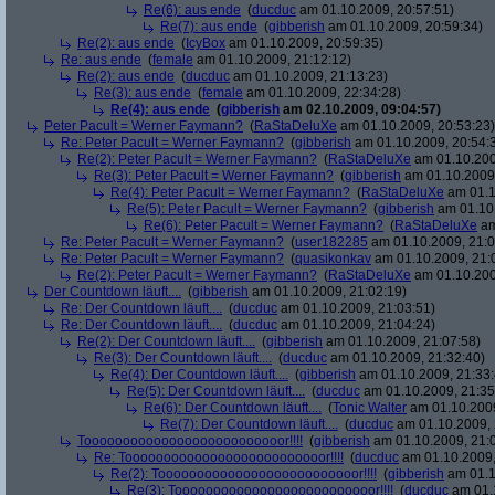
Re(6): aus ende
(
ducduc
am 01.10.2009, 20:57:51)
Re(7): aus ende
(
gibberish
am 01.10.2009, 20:59:34)
Re(2): aus ende
(
IcyBox
am 01.10.2009, 20:59:35)
Re: aus ende
(
female
am 01.10.2009, 21:12:12)
Re(2): aus ende
(
ducduc
am 01.10.2009, 21:13:23)
Re(3): aus ende
(
female
am 01.10.2009, 22:34:28)
Re(4): aus ende
(
gibberish
am 02.10.2009, 09:04:57)
Peter Pacult = Werner Faymann?
(
RaStaDeluXe
am 01.10.2009, 20:53:23)
Re: Peter Pacult = Werner Faymann?
(
gibberish
am 01.10.2009, 20:54:
Re(2): Peter Pacult = Werner Faymann?
(
RaStaDeluXe
am 01.10.200
Re(3): Peter Pacult = Werner Faymann?
(
gibberish
am 01.10.2009,
Re(4): Peter Pacult = Werner Faymann?
(
RaStaDeluXe
am 01.1
Re(5): Peter Pacult = Werner Faymann?
(
gibberish
am 01.10.
Re(6): Peter Pacult = Werner Faymann?
(
RaStaDeluXe
am
Re: Peter Pacult = Werner Faymann?
(
user182285
am 01.10.2009, 21:0
Re: Peter Pacult = Werner Faymann?
(
quasikonkav
am 01.10.2009, 21:
Re(2): Peter Pacult = Werner Faymann?
(
RaStaDeluXe
am 01.10.200
Der Countdown läuft....
(
gibberish
am 01.10.2009, 21:02:19)
Re: Der Countdown läuft....
(
ducduc
am 01.10.2009, 21:03:51)
Re: Der Countdown läuft....
(
ducduc
am 01.10.2009, 21:04:24)
Re(2): Der Countdown läuft....
(
gibberish
am 01.10.2009, 21:07:58)
Re(3): Der Countdown läuft....
(
ducduc
am 01.10.2009, 21:32:40)
Re(4): Der Countdown läuft....
(
gibberish
am 01.10.2009, 21:33:
Re(5): Der Countdown läuft....
(
ducduc
am 01.10.2009, 21:35
Re(6): Der Countdown läuft....
(
Tonic Walter
am 01.10.2009
Re(7): Der Countdown läuft....
(
ducduc
am 01.10.2009, 
Toooooooooooooooooooooooooor!!!!
(
gibberish
am 01.10.2009, 21:
Re: Toooooooooooooooooooooooooor!!!!
(
ducduc
am 01.10.2009,
Re(2): Toooooooooooooooooooooooooor!!!!
(
gibberish
am 01.1
Re(3): Toooooooooooooooooooooooooor!!!!
(
ducduc
am 01.1