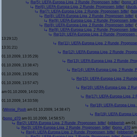
Re(5): UEFA-Europa-Liga, 2 Runde, Prognosen, bitte!
(
bono_d
Re(6): UEFA-Europa-Liga, 2 Runde, Prognosen, bitte!
(
ducd
Re(7): UEFA-Europa-Liga, 2 Runde, Prognosen, bitte!
(
bo
Re(8): UEFA-Europa-Liga, 2 Runde, Prognosen, bitte!
(
Re(9): UEFA-Europa-Liga, 2 Runde, Prognosen, bitte
Re(8): UEFA-Europa-Liga, 2 Runde, Prognosen, bitte!
(
Re(9): UEFA-Europa-Liga, 2 Runde, Prognosen, bitte
Re(10): UEFA-Europa-Liga, 2 Runde, Prognosen, b
13:29:12)
Re(11): UEFA-Europa-Liga, 2 Runde, Prognosen,
13:31:21)
Re(12): UEFA-Europa-Liga, 2 Runde, Prognos
01.10.2009, 13:35:29)
Re(13): UEFA-Europa-Liga, 2 Runde, Prog
01.10.2009, 13:38:47)
Re(14): UEFA-Europa-Liga, 2 Runde, Pr
01.10.2009, 13:56:26)
Re(15): UEFA-Europa-Liga, 2 Runde,
01.10.2009, 13:57:47)
Re(16): UEFA-Europa-Liga, 2 Run
am 01.10.2009, 14:02:05)
Re(17): UEFA-Europa-Liga, 2 R
01.10.2009, 14:33:59)
Re(18): UEFA-Europa-Liga, 
(
Winnie_Pooh
am 01.10.2009, 14:38:47)
Re(19): UEFA-Europa-Liga
(
bono_d70
am 01.10.2009, 14:58:57)
Re(2): UEFA-Europa-Liga, 2 Runde, Prognosen, bitte!
(
gibberish
am 01.
Re(3): UEFA-Europa-Liga, 2 Runde, Prognosen, bitte!
(
bono_d70
am 
Re(4): UEFA-Europa-Liga, 2 Runde, Prognosen, bitte!
(
gibberish
a
Re(5): UEFA-Europa-Liga, 2 Runde, Prognosen, bitte!
(
bono_d