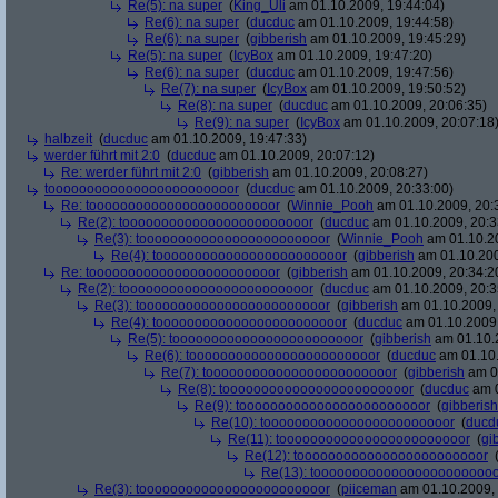
Re(5): na super
(
King_Uli
am 01.10.2009, 19:44:04)
Re(6): na super
(
ducduc
am 01.10.2009, 19:44:58)
Re(6): na super
(
gibberish
am 01.10.2009, 19:45:29)
Re(5): na super
(
IcyBox
am 01.10.2009, 19:47:20)
Re(6): na super
(
ducduc
am 01.10.2009, 19:47:56)
Re(7): na super
(
IcyBox
am 01.10.2009, 19:50:52)
Re(8): na super
(
ducduc
am 01.10.2009, 20:06:35)
Re(9): na super
(
IcyBox
am 01.10.2009, 20:07:18
halbzeit
(
ducduc
am 01.10.2009, 19:47:33)
werder führt mit 2:0
(
ducduc
am 01.10.2009, 20:07:12)
Re: werder führt mit 2:0
(
gibberish
am 01.10.2009, 20:08:27)
toooooooooooooooooooooooor
(
ducduc
am 01.10.2009, 20:33:00)
Re: toooooooooooooooooooooooor
(
Winnie_Pooh
am 01.10.2009, 20:
Re(2): toooooooooooooooooooooooor
(
ducduc
am 01.10.2009, 20:3
Re(3): toooooooooooooooooooooooor
(
Winnie_Pooh
am 01.10.20
Re(4): toooooooooooooooooooooooor
(
gibberish
am 01.10.200
Re: toooooooooooooooooooooooor
(
gibberish
am 01.10.2009, 20:34:2
Re(2): toooooooooooooooooooooooor
(
ducduc
am 01.10.2009, 20:3
Re(3): toooooooooooooooooooooooor
(
gibberish
am 01.10.2009, 
Re(4): toooooooooooooooooooooooor
(
ducduc
am 01.10.2009,
Re(5): toooooooooooooooooooooooor
(
gibberish
am 01.10.2
Re(6): toooooooooooooooooooooooor
(
ducduc
am 01.10.
Re(7): toooooooooooooooooooooooor
(
gibberish
am 01
Re(8): toooooooooooooooooooooooor
(
ducduc
am 0
Re(9): toooooooooooooooooooooooor
(
gibberish
Re(10): toooooooooooooooooooooooor
(
ducd
Re(11): toooooooooooooooooooooooor
(
gi
Re(12): toooooooooooooooooooooooor
Re(13): toooooooooooooooooooooooo
Re(3): toooooooooooooooooooooooor
(
piiceman
am 01.10.2009, 