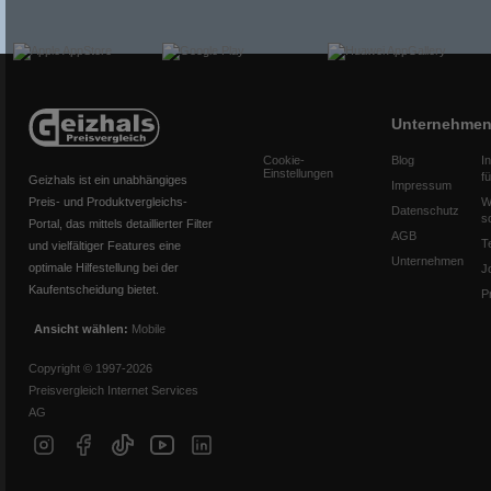
Unternehme
Cookie-
Blog
I
Einstellungen
f
Geizhals ist ein unabhängiges
Impressum
Preis- und Produktvergleichs-
W
Datenschutz
s
Portal, das mittels detaillierter Filter
AGB
T
und vielfältiger Features eine
Unternehmen
optimale Hilfestellung bei der
J
Kaufentscheidung bietet.
P
Ansicht wählen:
Mobile
Copyright © 1997-2026
Preisvergleich Internet Services
AG