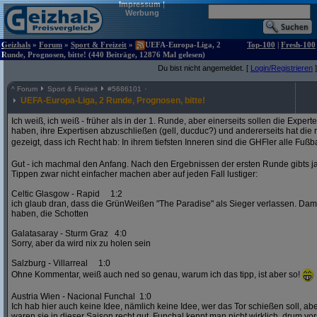
Impressum
|
Werbung
Geizhals
»
Forum
»
Sport & Freizeit
»
UEFA-Europa-Liga, 2
Top-100
|
Fresh-100
Runde, Prognosen, bitte! (440 Beiträge, 12876 Mal gelesen)
Du bist nicht angemeldet. [
Login/Registrieren
]
^
Forum
Sport & Freizeit
#
5686101
UEFA-Europa-Liga, 2 Runde, Prognosen, bitte!
Ich weiß, ich weiß - früher als in der 1. Runde, aber einerseits sollen die Exper
haben, ihre Expertisen abzuschließen (gell, ducduc?) und andererseits hat die
gezeigt, dass ich Recht hab: In ihrem tiefsten Inneren sind die GHFler alle Fußb
Gut - ich machmal den Anfang. Nach den Ergebnissen der ersten Runde gibts ja
Tippen zwar nicht einfacher machen aber auf jeden Fall lustiger:
Celtic Glasgow - Rapid 1:2
ich glaub dran, dass die GrünWeißen "The Paradise" als Sieger verlassen. D
haben, die Schotten
Galatasaray - Sturm Graz 4:0
Sorry, aber da wird nix zu holen sein
Salzburg - Villarreal 1:0
Ohne Kommentar, weiß auch ned so genau, warum ich das tipp, ist aber so!
Austria Wien - Nacional Funchal 1:0
Ich hab hier auch keine Idee, nämlich keine Idee, wer das Tor schießen soll, abe
waren sie in dieser Saison recht gut. Funchal kennt man nicht wirklich, drum vors