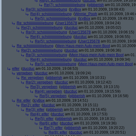
Re(6): schiiiiiiiiiiiiiiiebung
(
ducduc
am 01.10.2009, 19:10:0
Re(7): schiiiiiiiiiiiiiiiebung
(
gibberish
am 01.10.2009, 19
Re(3): schiiiiiiiiiiiiiiiebung
(
IcyBox
am 01.10.2009, 19:08:43)
Re(4): schiiiiiiiiiiiiiiiebung
(
Winnie_Pooh
am 01.10.2009, 19:46:
Re(5): schiiiiiiiiiiiiiiiebung
(
IcyBox
am 01.10.2009, 19:49:33)
Re: schiiiiiiiiiiiiiiiebung
(
User135678
am 01.10.2009, 19:04:24)
Re(2): schiiiiiiiiiiiiiiiebung
(
ducduc
am 01.10.2009, 19:05:02)
Re(3): schiiiiiiiiiiiiiiiebung
(
User135678
am 01.10.2009, 19:06:15)
Re(4): schiiiiiiiiiiiiiiiebung
(
ducduc
am 01.10.2009, 19:06:55)
Re(5): schiiiiiiiiiiiiiiiebung
(
User135678
am 01.10.2009, 19:0
Re: schiiiiiiiiiiiiiiiebung
(
Mein Haus-mein Auto-mein Boot
am 01.10.2009,
Re(2): schiiiiiiiiiiiiiiiebung
(
ducduc
am 01.10.2009, 19:06:36)
Re(3): schiiiiiiiiiiiiiiiebung
(
Mein Haus-mein Auto-mein Boot
am 01.
Re(4): schiiiiiiiiiiiiiiiebung
(
ducduc
am 01.10.2009, 19:09:34)
Re(5): schiiiiiiiiiiiiiiiebung
(
Mein Haus-mein Auto-mein Boot
a
elfer
(
ducduc
am 01.10.2009, 19:08:53)
vergeben
(
ducduc
am 01.10.2009, 19:09:24)
Re: vergeben
(
gibberish
am 01.10.2009, 19:10:31)
Re(2): vergeben
(
ducduc
am 01.10.2009, 19:12:42)
Re(3): vergeben
(
gibberish
am 01.10.2009, 19:13:15)
Re(4): vergeben
(
ducduc
am 01.10.2009, 19:15:59)
Re(5): vergeben
(
gibberish
am 01.10.2009, 19:16:58)
Re: elfer
(
IcyBox
am 01.10.2009, 19:14:51)
Re(2): elfer
(
ducduc
am 01.10.2009, 19:15:11)
Re(3): elfer
(
gibberish
am 01.10.2009, 19:16:45)
Re(4): elfer
(
ducduc
am 01.10.2009, 19:17:53)
Re(5): elfer
(
gibberish
am 01.10.2009, 19:18:31)
Re(6): elfer
(
ducduc
am 01.10.2009, 19:19:36)
Re(7): elfer
(
gibberish
am 01.10.2009, 19:20:22)
Re(8): elfer
(
ducduc
am 01.10.2009, 19:20:51)