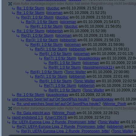
Vom Autor zurückgezogen oder Autor hat seine Registrierung nicht bestätig
Re: 1:0 für Sturm
(
ducduc
am 01.10.2009, 21:52:18)
Re: 1:0 für Sturm
(
piiceman
am 01.10.2009, 21:52:25)
Re(2): 1:0 für Sturm
(
ducduc
am 01.10.2009, 21:53:31)
Re(3): 1:0 für Sturm
(
piiceman
am 01.10.2009, 21:54:07)
Re(4): 1:0 für Sturm
(
ducduc
am 01.10.2009, 21:56:05)
Re: 1:0 für Sturm
(
gibberish
am 01.10.2009, 21:52:39)
Re(2): 1:0 für Sturm
(
piiceman
am 01.10.2009, 21:53:48)
Re(3): 1:0 für Sturm
(
gibberish
am 01.10.2009, 21:56:22)
Re(4): 1:0 für Sturm
(
piiceman
am 01.10.2009, 21:59:06)
Re(5): 1:0 für Sturm
(
gibberish
am 01.10.2009, 21:59:31)
Re(6): 1:0 für Sturm
(
piiceman
am 01.10.2009, 22:01:13)
Re(7): 1:0 für Sturm
(
quasikonkav
am 01.10.2009, 22:0
Re(8): 1:0 für Sturm
(
piiceman
am 01.10.2009, 22:10
Re(8): 1:0 für Sturm
(
dasistmeinnick11+
am 01.10.20
Re(4): 1:0 für Sturm
(
Tonic Walter
am 01.10.2009, 22:00:06)
Re(5): 1:0 für Sturm
(
gibberish
am 01.10.2009, 22:01:49)
Re(6): 1:0 für Sturm
(
Tonic Walter
am 01.10.2009, 22:02:5
Re(7): 1:0 für Sturm
(
gibberish
am 01.10.2009, 22:04:1
Re(8): 1:0 für Sturm
(
Tonic Walter
am 01.10.2009, 22
Re: 1:0 für Sturm
(
quasikonkav
am 01.10.2009, 22:16:36)
und welches Spiel lief auf Orf SportPlus heute?
(
quasikonkav
am 01.10.200
Re: und welches Spiel lief auf Orf SportPlus heute?
(
Winnie_Pooh
am 01
Vom Autor zurückgezogen oder Autor hat seine Registrierung nicht bestätig
Re: Gala gleicht aus
(
Winnie_Pooh
am 01.10.2009, 22:28:32)
rapid endstand 1:1
(
User135678
am 01.10.2009, 22:54:21)
Re: UEFA-Europa-Liga, 2 Runde, Prognosen, bitte!
(
Tonic Walter
am 01.10.
Re(2): UEFA-Europa-Liga, 2 Runde, Prognosen, bitte!
(
gibberish
am 01.
Re(3): UEFA-Europa-Liga, 2 Runde, Prognosen, bitte!
(
Tonic Walter
a