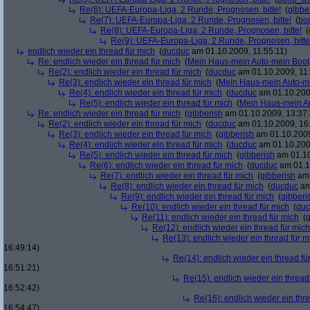
Re(6): UEFA-Europa-Liga, 2 Runde, Prognosen, bitte!
(
gibbe
Re(7): UEFA-Europa-Liga, 2 Runde, Prognosen, bitte!
(
bo
Re(8): UEFA-Europa-Liga, 2 Runde, Prognosen, bitte!
(
Re(9): UEFA-Europa-Liga, 2 Runde, Prognosen, bitte
endlich wieder ein thread für mich
(
ducduc
am 01.10.2009, 11:55:11)
Re: endlich wieder ein thread für mich
(
Mein Haus-mein Auto-mein Boot
Re(2): endlich wieder ein thread für mich
(
ducduc
am 01.10.2009, 11:
Re(3): endlich wieder ein thread für mich
(
Mein Haus-mein Auto-m
Re(4): endlich wieder ein thread für mich
(
ducduc
am 01.10.200
Re(5): endlich wieder ein thread für mich
(
Mein Haus-mein A
Re: endlich wieder ein thread für mich
(
gibberish
am 01.10.2009, 13:37:
Re(2): endlich wieder ein thread für mich
(
ducduc
am 01.10.2009, 16
Re(3): endlich wieder ein thread für mich
(
gibberish
am 01.10.2009
Re(4): endlich wieder ein thread für mich
(
ducduc
am 01.10.200
Re(5): endlich wieder ein thread für mich
(
gibberish
am 01.10
Re(6): endlich wieder ein thread für mich
(
ducduc
am 01.1
Re(7): endlich wieder ein thread für mich
(
gibberish
am 
Re(8): endlich wieder ein thread für mich
(
ducduc
am
Re(9): endlich wieder ein thread für mich
(
gibberi
Re(10): endlich wieder ein thread für mich
(
duc
Re(11): endlich wieder ein thread für mich
(
g
Re(12): endlich wieder ein thread für mich
Re(13): endlich wieder ein thread für m
16:49:14)
Re(14): endlich wieder ein thread fü
16:51:21)
Re(15): endlich wieder ein thread
16:52:42)
Re(16): endlich wieder ein thr
16:54:47)