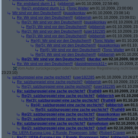
Re: endstand sturm 1:1
(
gibberish
am 01.10.2009, 22:59:46)
Re(2): endstand sturm 1:1
(
Tonic Walter
am 01.10.2009, 23:00:06)
Wir sind vor den Deutschen!!!
(
quasikonkav
am 01.10.2009, 23:08:14)
Re: Wir sind vor den Deutschen!!!
(
gibberish
am 01.10.2009, 23:09:01)
Re(2): Wir sind vor den Deutschen!!!
(
quasikonkav
am 01.10.2009, 23
Re(3): Wir sind vor den Deutschen!!!
(
gibberish
am 01.10.2009, 23
Re(2): Wir sind vor den Deutschen!!!
(
user182285
am 01.10.2009, 23
Re(3): Wir sind vor den Deutschen!!!
(
gibberish
am 01.10.2009, 23
Re(4): Wir sind vor den Deutschen!!!
(
Tonic Walter
am 01.10.200
Re(5): Wir sind vor den Deutschen!!!
(
quasikonkav
am 01.10.
Re(6): Wir sind vor den Deutschen!!!
(
Tonic Walter
am 01.1
Re(5): Wir sind vor den Deutschen!!!
(
gibberish
am 01.10.200
Re(2): Wir sind vor den Deutschen!!!
(
ducduc
am 02.10.2009, 08:0
Re: Wir sind vor den Deutschen!!!
(
dasistmeinnick11+
am 01.10.2009, 2
Vom Autor zurückgezogen oder Autor hat seine Registrierung nicht bestä
23:23:10)
salzburgspiel eine zache gschicht?
(
user182285
am 01.10.2009, 23:26:27
Re: salzburgspiel eine zache gschicht?
(
gibberish
am 01.10.2009, 23:2
Re(2): salzburgspiel eine zache gschicht?
(
user182285
am 01.10.200
Re: salzburgspiel eine zache gschicht?
(
Truth69
am 01.10.2009, 23:2
Re(2): salzburgspiel eine zache gschicht?
(
gibberish
am 01.10.200
Re(3): salzburgspiel eine zache gschicht?
(
Truth69
am 01.10.200
Re(4): salzburgspiel eine zache gschicht?
(
gibberish
am 01.1
Re(5): salzburgspiel eine zache gschicht?
(
Truth69
am 01.1
Re(2): salzburgspiel eine zache gschicht?
(
quasikonkav
am 01.10.
Re(2): salzburgspiel eine zache gschicht?
(
iamwhoiam
am 02.10.2
Re: salzburgspiel eine zache gschicht?
(
iamwhoiam
am 02.10.2009, 
Re(2): salzburgspiel eine zache gschicht?
(
stiefl
am 02.10.2009, 0
Re: UEFA-Europa-Liga, 2 Runde, Prognosen, bitte!
(
Robert Craven
am 01.1
Re(2): UEFA-Europa-Liga, 2 Runde, Prognosen, bitte!
(
gibberish
am 01