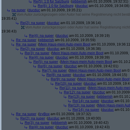
Re(5): 1:0 für Salzburg
(
gibberish
am 01.10.2009, 19:32:31)
Re(6): 1:0 für Salzburg
(
ducduc
am 01.10.2009, 19:34:08)
na super
(
ducduc
am 01.10.2009, 19:35:21)
Vom Autor zurückgezogen oder Autor hat seine Registrierung nicht bestä
19:35:41)
Re(2): na super
(
ducduc
am 01.10.2009, 19:36:14)
Vom Autor zurückgezogen oder Autor hat seine Registrierung nicht 
19:36:43)
Re(4): na super
(
ducduc
am 01.10.2009, 19:39:19)
Re: na super
(
gibberish
am 01.10.2009, 19:35:59)
Re: na super
(
Mein Haus-mein Auto-mein Boot
am 01.10.2009, 19:36:11
Re(2): na super
(
ducduc
am 01.10.2009, 19:36:38)
Re(3): na super
(
Mein Haus-mein Auto-mein Boot
am 01.10.2009, 
Re(4): na super
(
ducduc
am 01.10.2009, 19:39:39)
Re(5): na super
(
Mein Haus-mein Auto-mein Boot
am 01.10.2
Re(6): na super
(
ducduc
am 01.10.2009, 19:42:01)
Re(7): na super
(
Mein Haus-mein Auto-mein Boot
am 01
Re(8): na super
(
ducduc
am 01.10.2009, 19:44:15)
Re(9): na super
(
Mein Haus-mein Auto-mein Boot
Re(10): na super
(
ducduc
am 01.10.2009, 19:4
Re(11): na super
(
Mein Haus-mein Auto-mei
Re(12): na super
(
ducduc
am 01.10.2009,
Re(13): na super
(
gibberish
am 01.10.2
Re(14): na super
(
ducduc
am 01.10.
Re(13): na super
(
Mein Haus-mein Aut
Re(14): na super
(
ducduc
am 01.10.
Re: na super
(
IcyBox
am 01.10.2009, 19:37:32)
Re(2): na super
(
ducduc
am 01.10.2009, 19:40:00)
Re(3): na super
(
gibberish
am 01.10.2009, 19:40:42)
Re(4): na super
(
ducduc
am 01.10.2009, 19:42:43)