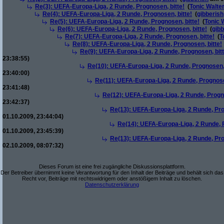
Re(3): UEFA-Europa-Liga, 2 Runde, Prognosen, bitte!
(
Tonic Walte
Re(4): UEFA-Europa-Liga, 2 Runde, Prognosen, bitte!
(
gibberish
Re(5): UEFA-Europa-Liga, 2 Runde, Prognosen, bitte!
(
Tonic 
Re(6): UEFA-Europa-Liga, 2 Runde, Prognosen, bitte!
(
gibb
Re(7): UEFA-Europa-Liga, 2 Runde, Prognosen, bitte!
(
T
Re(8): UEFA-Europa-Liga, 2 Runde, Prognosen, bitte!
Re(9): UEFA-Europa-Liga, 2 Runde, Prognosen, bitt
23:38:55)
Re(10): UEFA-Europa-Liga, 2 Runde, Prognosen, 
23:40:00)
Re(11): UEFA-Europa-Liga, 2 Runde, Prognose
23:41:48)
Re(12): UEFA-Europa-Liga, 2 Runde, Progno
23:42:37)
Re(13): UEFA-Europa-Liga, 2 Runde, Pro
01.10.2009, 23:44:04)
Re(14): UEFA-Europa-Liga, 2 Runde, P
01.10.2009, 23:45:39)
Re(13): UEFA-Europa-Liga, 2 Runde, Pro
02.10.2009, 08:07:32)
Dieses Forum ist eine frei zugängliche Diskussionsplattform.
Der Betreiber übernimmt keine Verantwortung für den Inhalt der Beiträge und behält sich das
Recht vor, Beiträge mit rechtswidrigem oder anstößigem Inhalt zu löschen.
Datenschutzerklärung