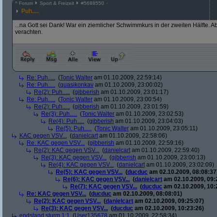
^
Forum
Sport & Freizeit
#
5688550
Puh.....
...na Gott sei Dank! War ein ziemlicher Schwimmkurs in der zweiten Hälfte. Ab
verachten.
Re: Puh.....
(
Tonic Walter
am 01.10.2009, 22:59:14)
Re: Puh.....
(
quasikonkav
am 01.10.2009, 23:00:02)
Re(2): Puh.....
(
gibberish
am 01.10.2009, 23:01:17)
Re: Puh.....
(
Tonic Walter
am 01.10.2009, 23:00:54)
Re(2): Puh.....
(
gibberish
am 01.10.2009, 23:01:59)
Re(3): Puh.....
(
Tonic Walter
am 01.10.2009, 23:02:53)
Re(4): Puh.....
(
gibberish
am 01.10.2009, 23:04:03)
Re(5): Puh.....
(
Tonic Walter
am 01.10.2009, 23:05:11)
KAC gegen VSV...
(
danielcart
am 01.10.2009, 22:58:06)
Re: KAC gegen VSV...
(
gibberish
am 01.10.2009, 22:59:16)
Re(2): KAC gegen VSV...
(
danielcart
am 01.10.2009, 22:59:40)
Re(3): KAC gegen VSV...
(
gibberish
am 01.10.2009, 23:00:13)
Re(4): KAC gegen VSV...
(
danielcart
am 01.10.2009, 23:02:09)
Re(5): KAC gegen VSV...
(
ducduc
am 02.10.2009, 08:08:37
Re(6): KAC gegen VSV...
(
danielcart
am 02.10.2009, 09:
Re(7): KAC gegen VSV...
(
ducduc
am 02.10.2009, 10:
Re: KAC gegen VSV...
(
ducduc
am 02.10.2009, 08:08:01)
Re(2): KAC gegen VSV...
(
danielcart
am 02.10.2009, 09:25:07)
Re(3): KAC gegen VSV...
(
ducduc
am 02.10.2009, 10:23:26)
endstand sturm 1:1
(
User135678
am 01.10.2009, 22:58:34)