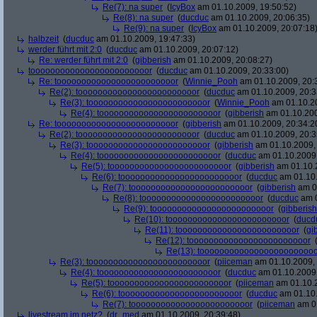
Re(7): na super
(
IcyBox
am 01.10.2009, 19:50:52)
Re(8): na super
(
ducduc
am 01.10.2009, 20:06:35)
Re(9): na super
(
IcyBox
am 01.10.2009, 20:07:18
halbzeit
(
ducduc
am 01.10.2009, 19:47:33)
werder führt mit 2:0
(
ducduc
am 01.10.2009, 20:07:12)
Re: werder führt mit 2:0
(
gibberish
am 01.10.2009, 20:08:27)
toooooooooooooooooooooooor
(
ducduc
am 01.10.2009, 20:33:00)
Re: toooooooooooooooooooooooor
(
Winnie_Pooh
am 01.10.2009, 20:
Re(2): toooooooooooooooooooooooor
(
ducduc
am 01.10.2009, 20:3
Re(3): toooooooooooooooooooooooor
(
Winnie_Pooh
am 01.10.20
Re(4): toooooooooooooooooooooooor
(
gibberish
am 01.10.200
Re: toooooooooooooooooooooooor
(
gibberish
am 01.10.2009, 20:34:2
Re(2): toooooooooooooooooooooooor
(
ducduc
am 01.10.2009, 20:3
Re(3): toooooooooooooooooooooooor
(
gibberish
am 01.10.2009, 
Re(4): toooooooooooooooooooooooor
(
ducduc
am 01.10.2009,
Re(5): toooooooooooooooooooooooor
(
gibberish
am 01.10.2
Re(6): toooooooooooooooooooooooor
(
ducduc
am 01.10.
Re(7): toooooooooooooooooooooooor
(
gibberish
am 01
Re(8): toooooooooooooooooooooooor
(
ducduc
am 0
Re(9): toooooooooooooooooooooooor
(
gibberish
Re(10): toooooooooooooooooooooooor
(
ducd
Re(11): toooooooooooooooooooooooor
(
gi
Re(12): toooooooooooooooooooooooor
Re(13): toooooooooooooooooooooooo
Re(3): toooooooooooooooooooooooor
(
piiceman
am 01.10.2009, 
Re(4): toooooooooooooooooooooooor
(
ducduc
am 01.10.2009,
Re(5): toooooooooooooooooooooooor
(
piiceman
am 01.10.2
Re(6): toooooooooooooooooooooooor
(
ducduc
am 01.10.
Re(7): toooooooooooooooooooooooor
(
piiceman
am 01
livestream im netz?
(
dr_med
am 01.10.2009, 20:39:48)