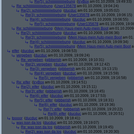
Re(5): schiiiiiiiiiiiiiiiebung
(
IcyBox
am 01.10.2009, 19:49:33)
Re: schiiiiiiiiiiiiiiiebung
(
User135678
am 01.10.2009, 19:04:24)
Re(2): schiiiiiiiiiiiiiiiebung
(
ducduc
am 01.10.2009, 19:05:02)
Re(3): schiiiiiiiiiiiiiiiebung
(
User135678
am 01.10.2009, 19:06:15)
Re(4): schiiiiiiiiiiiiiiiebung
(
ducduc
am 01.10.2009, 19:06:55)
Re(5): schiiiiiiiiiiiiiiiebung
(
User135678
am 01.10.2009, 19:0
Re: schiiiiiiiiiiiiiiiebung
(
Mein Haus-mein Auto-mein Boot
am 01.10.2009,
Re(2): schiiiiiiiiiiiiiiiebung
(
ducduc
am 01.10.2009, 19:06:36)
Re(3): schiiiiiiiiiiiiiiiebung
(
Mein Haus-mein Auto-mein Boot
am 01.
Re(4): schiiiiiiiiiiiiiiiebung
(
ducduc
am 01.10.2009, 19:09:34)
Re(5): schiiiiiiiiiiiiiiiebung
(
Mein Haus-mein Auto-mein Boot
a
elfer
(
ducduc
am 01.10.2009, 19:08:53)
vergeben
(
ducduc
am 01.10.2009, 19:09:24)
Re: vergeben
(
gibberish
am 01.10.2009, 19:10:31)
Re(2): vergeben
(
ducduc
am 01.10.2009, 19:12:42)
Re(3): vergeben
(
gibberish
am 01.10.2009, 19:13:15)
Re(4): vergeben
(
ducduc
am 01.10.2009, 19:15:59)
Re(5): vergeben
(
gibberish
am 01.10.2009, 19:16:58)
Re: elfer
(
IcyBox
am 01.10.2009, 19:14:51)
Re(2): elfer
(
ducduc
am 01.10.2009, 19:15:11)
Re(3): elfer
(
gibberish
am 01.10.2009, 19:16:45)
Re(4): elfer
(
ducduc
am 01.10.2009, 19:17:53)
Re(5): elfer
(
gibberish
am 01.10.2009, 19:18:31)
Re(6): elfer
(
ducduc
am 01.10.2009, 19:19:36)
Re(7): elfer
(
gibberish
am 01.10.2009, 19:20:22)
Re(8): elfer
(
ducduc
am 01.10.2009, 19:20:51)
toooor
(
ducduc
am 01.10.2009, 19:18:41)
was issn da los
(
ducduc
am 01.10.2009, 19:19:07)
Re: was issn da los
(
gibberish
am 01.10.2009, 19:19:45)
Re(2): was issn da los
(
ducduc
am 01.10.2009, 19:20:30)