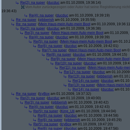
Re(2): na super
(
ducduc
am 01.10.2009, 19:36:14)
Vom Autor zurückgezogen oder Autor hat seine Registrierung nicht 
19:36:43)
Re(4): na super
(
ducduc
am 01.10.2009, 19:39:19)
Re: na super
(
gibberish
am 01.10.2009, 19:35:59)
Re: na super
(
Mein Haus-mein Auto-mein Boot
am 01.10.2009, 19:36:11
Re(2): na super
(
ducduc
am 01.10.2009, 19:36:38)
Re(3): na super
(
Mein Haus-mein Auto-mein Boot
am 01.10.2009, 
Re(4): na super
(
ducduc
am 01.10.2009, 19:39:39)
Re(5): na super
(
Mein Haus-mein Auto-mein Boot
am 01.10.2
Re(6): na super
(
ducduc
am 01.10.2009, 19:42:01)
Re(7): na super
(
Mein Haus-mein Auto-mein Boot
am 01
Re(8): na super
(
ducduc
am 01.10.2009, 19:44:15)
Re(9): na super
(
Mein Haus-mein Auto-mein Boot
Re(10): na super
(
ducduc
am 01.10.2009, 19:4
Re(11): na super
(
Mein Haus-mein Auto-mei
Re(12): na super
(
ducduc
am 01.10.2009,
Re(13): na super
(
gibberish
am 01.10.2
Re(14): na super
(
ducduc
am 01.10.
Re(13): na super
(
Mein Haus-mein Aut
Re(14): na super
(
ducduc
am 01.10.
Re: na super
(
IcyBox
am 01.10.2009, 19:37:32)
Re(2): na super
(
ducduc
am 01.10.2009, 19:40:00)
Re(3): na super
(
gibberish
am 01.10.2009, 19:40:42)
Re(4): na super
(
ducduc
am 01.10.2009, 19:42:43)
Re(5): na super
(
King_Uli
am 01.10.2009, 19:44:04)
Re(6): na super
(
ducduc
am 01.10.2009, 19:44:58)
Re(6): na super
(
gibberish
am 01.10.2009, 19:45:29)
Re(5): na super
(
IcyBox
am 01.10.2009, 19:47:20)
Re(6): na super
(
ducduc
am 01.10.2009, 19:47:56)