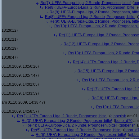
Re(7): UEFA-Europa-Liga, 2 Runde, Prognosen, bitte!
(
bo
Re(8): UEFA-Europa-Liga, 2 Runde, Prognosen, bitte!
(
Re(9): UEFA-Europa-Liga, 2 Runde, Prognosen, bitte
Re(8): UEFA-Europa-Liga, 2 Runde, Prognosen, bitte!
(
Re(9): UEFA-Europa-Liga, 2 Runde, Prognosen, bitte
Re(10): UEFA-Europa-Liga, 2 Runde, Prognosen, b
13:29:12)
Re(11): UEFA-Europa-Liga, 2 Runde, Prognosen,
13:31:21)
Re(12): UEFA-Europa-Liga, 2 Runde, Prognos
13:35:29)
Re(13): UEFA-Europa-Liga, 2 Runde, Prog
13:38:47)
Re(14): UEFA-Europa-Liga, 2 Runde, Pr
01.10.2009, 13:56:26)
Re(15): UEFA-Europa-Liga, 2 Runde,
01.10.2009, 13:57:47)
Re(16): UEFA-Europa-Liga, 2 Run
01.10.2009, 14:02:05)
Re(17): UEFA-Europa-Liga, 2 R
01.10.2009, 14:33:59)
Re(18): UEFA-Europa-Liga, 
am 01.10.2009, 14:38:47)
Re(19): UEFA-Europa-Liga
01.10.2009, 14:58:57)
Re(2): UEFA-Europa-Liga, 2 Runde, Prognosen, bitte!
(
gibberish
am 01.
Re(3): UEFA-Europa-Liga, 2 Runde, Prognosen, bitte!
(
bono_d70
am 
Re(4): UEFA-Europa-Liga, 2 Runde, Prognosen, bitte!
(
gibberish
a
Re(5): UEFA-Europa-Liga, 2 Runde, Prognosen, bitte!
(
bono_d
Re(6): UEFA-Europa-Liga, 2 Runde, Prognosen, bitte!
(
gibbe