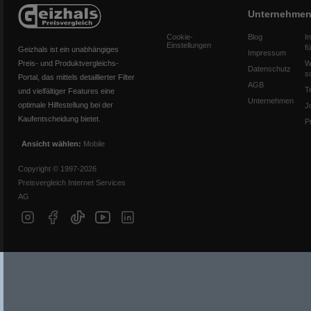
Unternehme
Cookie-
Blog
I
Einstellungen
f
Geizhals ist ein unabhängiges
Impressum
Preis- und Produktvergleichs-
W
Datenschutz
s
Portal, das mittels detaillierter Filter
AGB
T
und vielfältiger Features eine
Unternehmen
optimale Hilfestellung bei der
J
Kaufentscheidung bietet.
P
Ansicht wählen:
Mobile
Copyright © 1997-2026
Preisvergleich Internet Services
AG