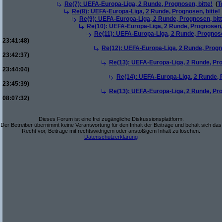
Re(7): UEFA-Europa-Liga, 2 Runde, Prognosen, bitte!
(
T
Re(8): UEFA-Europa-Liga, 2 Runde, Prognosen, bitte!
Re(9): UEFA-Europa-Liga, 2 Runde, Prognosen, bitt
Re(10): UEFA-Europa-Liga, 2 Runde, Prognosen, 
Re(11): UEFA-Europa-Liga, 2 Runde, Prognose
23:41:48)
Re(12): UEFA-Europa-Liga, 2 Runde, Progno
23:42:37)
Re(13): UEFA-Europa-Liga, 2 Runde, Pro
23:44:04)
Re(14): UEFA-Europa-Liga, 2 Runde, P
23:45:39)
Re(13): UEFA-Europa-Liga, 2 Runde, Pro
08:07:32)
Dieses Forum ist eine frei zugängliche Diskussionsplattform.
Der Betreiber übernimmt keine Verantwortung für den Inhalt der Beiträge und behält sich das
Recht vor, Beiträge mit rechtswidrigem oder anstößigem Inhalt zu löschen.
Datenschutzerklärung