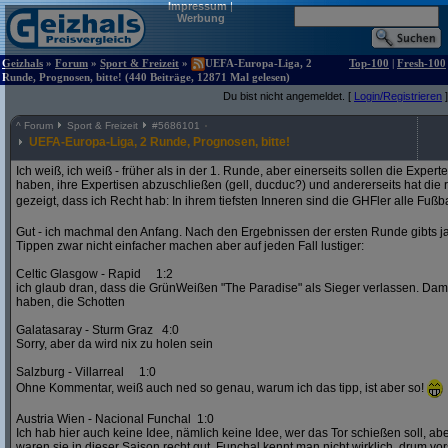
Impressum
|
Werbung
Geizhals
»
Forum
»
Sport & Freizeit
»
UEFA-Europa-Liga, 2
Top-100
|
Fresh-100
Runde, Prognosen, bitte! (440 Beiträge, 12871 Mal gelesen)
Du bist nicht angemeldet. [
Login/Registrieren
]
^
Forum
Sport & Freizeit
#
5686101
UEFA-Europa-Liga, 2 Runde, Prognosen, bitte!
Ich weiß, ich weiß - früher als in der 1. Runde, aber einerseits sollen die Exper
haben, ihre Expertisen abzuschließen (gell, ducduc?) und andererseits hat die
gezeigt, dass ich Recht hab: In ihrem tiefsten Inneren sind die GHFler alle Fußb
Gut - ich machmal den Anfang. Nach den Ergebnissen der ersten Runde gibts ja
Tippen zwar nicht einfacher machen aber auf jeden Fall lustiger:
Celtic Glasgow - Rapid 1:2
ich glaub dran, dass die GrünWeißen "The Paradise" als Sieger verlassen. D
haben, die Schotten
Galatasaray - Sturm Graz 4:0
Sorry, aber da wird nix zu holen sein
Salzburg - Villarreal 1:0
Ohne Kommentar, weiß auch ned so genau, warum ich das tipp, ist aber so!
Austria Wien - Nacional Funchal 1:0
Ich hab hier auch keine Idee, nämlich keine Idee, wer das Tor schießen soll, abe
waren sie in dieser Saison recht gut. Funchal kennt man nicht wirklich, drum vors