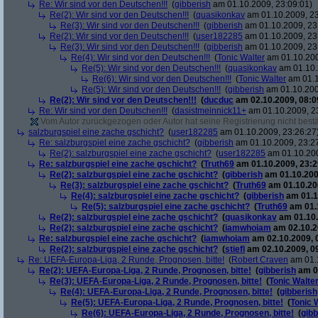
Re: Wir sind vor den Deutschen!!!
(
gibberish
am 01.10.2009, 23:09:01)
Re(2): Wir sind vor den Deutschen!!!
(
quasikonkav
am 01.10.2009, 23
Re(3): Wir sind vor den Deutschen!!!
(
gibberish
am 01.10.2009, 23
Re(2): Wir sind vor den Deutschen!!!
(
user182285
am 01.10.2009, 23
Re(3): Wir sind vor den Deutschen!!!
(
gibberish
am 01.10.2009, 23
Re(4): Wir sind vor den Deutschen!!!
(
Tonic Walter
am 01.10.200
Re(5): Wir sind vor den Deutschen!!!
(
quasikonkav
am 01.10.
Re(6): Wir sind vor den Deutschen!!!
(
Tonic Walter
am 01.1
Re(5): Wir sind vor den Deutschen!!!
(
gibberish
am 01.10.200
Re(2): Wir sind vor den Deutschen!!!
(
ducduc
am 02.10.2009, 08:0
Re: Wir sind vor den Deutschen!!!
(
dasistmeinnick11+
am 01.10.2009, 2
Vom Autor zurückgezogen oder Autor hat seine Registrierung nicht bestä
salzburgspiel eine zache gschicht?
(
user182285
am 01.10.2009, 23:26:27
Re: salzburgspiel eine zache gschicht?
(
gibberish
am 01.10.2009, 23:2
Re(2): salzburgspiel eine zache gschicht?
(
user182285
am 01.10.200
Re: salzburgspiel eine zache gschicht?
(
Truth69
am 01.10.2009, 23:2
Re(2): salzburgspiel eine zache gschicht?
(
gibberish
am 01.10.200
Re(3): salzburgspiel eine zache gschicht?
(
Truth69
am 01.10.200
Re(4): salzburgspiel eine zache gschicht?
(
gibberish
am 01.1
Re(5): salzburgspiel eine zache gschicht?
(
Truth69
am 01.1
Re(2): salzburgspiel eine zache gschicht?
(
quasikonkav
am 01.10.
Re(2): salzburgspiel eine zache gschicht?
(
iamwhoiam
am 02.10.2
Re: salzburgspiel eine zache gschicht?
(
iamwhoiam
am 02.10.2009, 
Re(2): salzburgspiel eine zache gschicht?
(
stiefl
am 02.10.2009, 0
Re: UEFA-Europa-Liga, 2 Runde, Prognosen, bitte!
(
Robert Craven
am 01.1
Re(2): UEFA-Europa-Liga, 2 Runde, Prognosen, bitte!
(
gibberish
am 01
Re(3): UEFA-Europa-Liga, 2 Runde, Prognosen, bitte!
(
Tonic Walte
Re(4): UEFA-Europa-Liga, 2 Runde, Prognosen, bitte!
(
gibberish
Re(5): UEFA-Europa-Liga, 2 Runde, Prognosen, bitte!
(
Tonic 
Re(6): UEFA-Europa-Liga, 2 Runde, Prognosen, bitte!
(
gibb