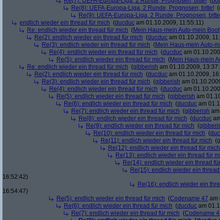
Re(7): UEFA-Europa-Liga, 2 Runde, Prognosen, bitte!
(
bo
Re(8): UEFA-Europa-Liga, 2 Runde, Prognosen, bitte!
(
Re(9): UEFA-Europa-Liga, 2 Runde, Prognosen, bitte
endlich wieder ein thread für mich
(
ducduc
am 01.10.2009, 11:55:11)
Re: endlich wieder ein thread für mich
(
Mein Haus-mein Auto-mein Boot
Re(2): endlich wieder ein thread für mich
(
ducduc
am 01.10.2009, 11:
Re(3): endlich wieder ein thread für mich
(
Mein Haus-mein Auto-m
Re(4): endlich wieder ein thread für mich
(
ducduc
am 01.10.200
Re(5): endlich wieder ein thread für mich
(
Mein Haus-mein A
Re: endlich wieder ein thread für mich
(
gibberish
am 01.10.2009, 13:37:
Re(2): endlich wieder ein thread für mich
(
ducduc
am 01.10.2009, 16
Re(3): endlich wieder ein thread für mich
(
gibberish
am 01.10.2009
Re(4): endlich wieder ein thread für mich
(
ducduc
am 01.10.200
Re(5): endlich wieder ein thread für mich
(
gibberish
am 01.10
Re(6): endlich wieder ein thread für mich
(
ducduc
am 01.1
Re(7): endlich wieder ein thread für mich
(
gibberish
am 
Re(8): endlich wieder ein thread für mich
(
ducduc
am
Re(9): endlich wieder ein thread für mich
(
gibberi
Re(10): endlich wieder ein thread für mich
(
duc
Re(11): endlich wieder ein thread für mich
(
g
Re(12): endlich wieder ein thread für mich
Re(13): endlich wieder ein thread für m
Re(14): endlich wieder ein thread fü
Re(15): endlich wieder ein thread
16:52:42)
Re(16): endlich wieder ein thr
16:54:47)
Re(5): endlich wieder ein thread für mich
(
Codename 47
am 0
Re(6): endlich wieder ein thread für mich
(
ducduc
am 01.1
Re(7): endlich wieder ein thread für mich
(
Codename 4