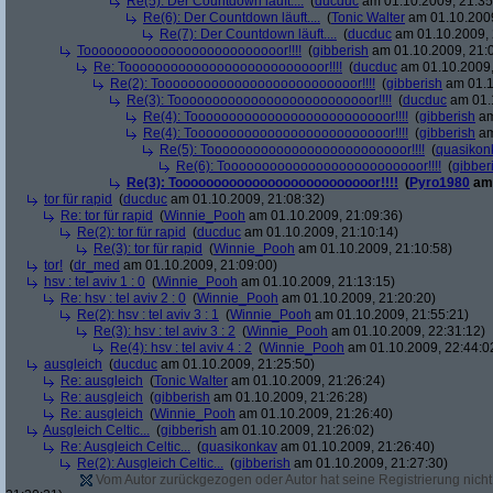
Re(5): Der Countdown läuft....
(
ducduc
am 01.10.2009, 21:35
Re(6): Der Countdown läuft....
(
Tonic Walter
am 01.10.2009
Re(7): Der Countdown läuft....
(
ducduc
am 01.10.2009, 
Toooooooooooooooooooooooooor!!!!
(
gibberish
am 01.10.2009, 21:
Re: Toooooooooooooooooooooooooor!!!!
(
ducduc
am 01.10.2009,
Re(2): Toooooooooooooooooooooooooor!!!!
(
gibberish
am 01.1
Re(3): Toooooooooooooooooooooooooor!!!!
(
ducduc
am 01.1
Re(4): Toooooooooooooooooooooooooor!!!!
(
gibberish
am
Re(4): Toooooooooooooooooooooooooor!!!!
(
gibberish
am
Re(5): Toooooooooooooooooooooooooor!!!!
(
quasikon
Re(6): Toooooooooooooooooooooooooor!!!!
(
gibber
Re(3): Toooooooooooooooooooooooooor!!!!
(
Pyro1980
am 
tor für rapid
(
ducduc
am 01.10.2009, 21:08:32)
Re: tor für rapid
(
Winnie_Pooh
am 01.10.2009, 21:09:36)
Re(2): tor für rapid
(
ducduc
am 01.10.2009, 21:10:14)
Re(3): tor für rapid
(
Winnie_Pooh
am 01.10.2009, 21:10:58)
tor!
(
dr_med
am 01.10.2009, 21:09:00)
hsv : tel aviv 1 : 0
(
Winnie_Pooh
am 01.10.2009, 21:13:15)
Re: hsv : tel aviv 2 : 0
(
Winnie_Pooh
am 01.10.2009, 21:20:20)
Re(2): hsv : tel aviv 3 : 1
(
Winnie_Pooh
am 01.10.2009, 21:55:21)
Re(3): hsv : tel aviv 3 : 2
(
Winnie_Pooh
am 01.10.2009, 22:31:12)
Re(4): hsv : tel aviv 4 : 2
(
Winnie_Pooh
am 01.10.2009, 22:44:0
ausgleich
(
ducduc
am 01.10.2009, 21:25:50)
Re: ausgleich
(
Tonic Walter
am 01.10.2009, 21:26:24)
Re: ausgleich
(
gibberish
am 01.10.2009, 21:26:28)
Re: ausgleich
(
Winnie_Pooh
am 01.10.2009, 21:26:40)
Ausgleich Celtic...
(
gibberish
am 01.10.2009, 21:26:02)
Re: Ausgleich Celtic...
(
quasikonkav
am 01.10.2009, 21:26:40)
Re(2): Ausgleich Celtic...
(
gibberish
am 01.10.2009, 21:27:30)
Vom Autor zurückgezogen oder Autor hat seine Registrierung nicht 