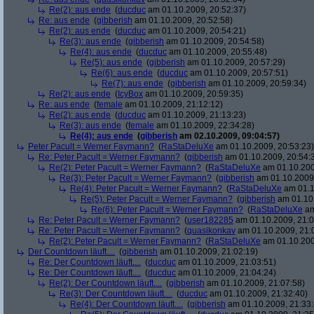
Re(2): aus ende
(
ducduc
am 01.10.2009, 20:52:37)
Re: aus ende
(
gibberish
am 01.10.2009, 20:52:58)
Re(2): aus ende
(
ducduc
am 01.10.2009, 20:54:21)
Re(3): aus ende
(
gibberish
am 01.10.2009, 20:54:58)
Re(4): aus ende
(
ducduc
am 01.10.2009, 20:55:48)
Re(5): aus ende
(
gibberish
am 01.10.2009, 20:57:29)
Re(6): aus ende
(
ducduc
am 01.10.2009, 20:57:51)
Re(7): aus ende
(
gibberish
am 01.10.2009, 20:59:34)
Re(2): aus ende
(
IcyBox
am 01.10.2009, 20:59:35)
Re: aus ende
(
female
am 01.10.2009, 21:12:12)
Re(2): aus ende
(
ducduc
am 01.10.2009, 21:13:23)
Re(3): aus ende
(
female
am 01.10.2009, 22:34:28)
Re(4): aus ende
(
gibberish
am 02.10.2009, 09:04:57)
Peter Pacult = Werner Faymann?
(
RaStaDeluXe
am 01.10.2009, 20:53:23)
Re: Peter Pacult = Werner Faymann?
(
gibberish
am 01.10.2009, 20:54:
Re(2): Peter Pacult = Werner Faymann?
(
RaStaDeluXe
am 01.10.200
Re(3): Peter Pacult = Werner Faymann?
(
gibberish
am 01.10.2009,
Re(4): Peter Pacult = Werner Faymann?
(
RaStaDeluXe
am 01.1
Re(5): Peter Pacult = Werner Faymann?
(
gibberish
am 01.10.
Re(6): Peter Pacult = Werner Faymann?
(
RaStaDeluXe
am
Re: Peter Pacult = Werner Faymann?
(
user182285
am 01.10.2009, 21:0
Re: Peter Pacult = Werner Faymann?
(
quasikonkav
am 01.10.2009, 21:
Re(2): Peter Pacult = Werner Faymann?
(
RaStaDeluXe
am 01.10.200
Der Countdown läuft....
(
gibberish
am 01.10.2009, 21:02:19)
Re: Der Countdown läuft....
(
ducduc
am 01.10.2009, 21:03:51)
Re: Der Countdown läuft....
(
ducduc
am 01.10.2009, 21:04:24)
Re(2): Der Countdown läuft....
(
gibberish
am 01.10.2009, 21:07:58)
Re(3): Der Countdown läuft....
(
ducduc
am 01.10.2009, 21:32:40)
Re(4): Der Countdown läuft....
(
gibberish
am 01.10.2009, 21:33: