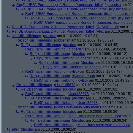
Re(3): UEFA-Europa-Liga, 2 Runde, Prognosen, bitte!
(
IcyBox
am 01.
Re(2): UEFA-Europa-Liga, 2 Runde, Prognosen, bitte!
(
gibberish
am 01.
Re(3): UEFA-Europa-Liga, 2 Runde, Prognosen, bitte!
(
IcyBox
am 01.
Re(4): UEFA-Europa-Liga, 2 Runde, Prognosen, bitte!
(
gibberish
a
Re(5): UEFA-Europa-Liga, 2 Runde, Prognosen, bitte!
(
IcyBox
a
Re(6): UEFA-Europa-Liga, 2 Runde, Prognosen, bitte!
(
gibbe
Re: UEFA-Europa-Liga, 2 Runde, Prognosen, bitte!
(
RaStaDeluXe
am 01.1
Re: UEFA-Europa-Liga, 2 Runde, Prognosen, bitte!
(
Alex
am 01.10.2009, 1
schiiiiiiiiiiiiiiiebung
(
ducduc
am 01.10.2009, 19:02:31)
Re: schiiiiiiiiiiiiiiiebung
(
gibberish
am 01.10.2009, 19:03:39)
Re(2): schiiiiiiiiiiiiiiiebung
(
ducduc
am 01.10.2009, 19:04:45)
Re(3): schiiiiiiiiiiiiiiiebung
(
gibberish
am 01.10.2009, 19:05:28)
Re(4): schiiiiiiiiiiiiiiiebung
(
ducduc
am 01.10.2009, 19:06:12)
Re(5): schiiiiiiiiiiiiiiiebung
(
gibberish
am 01.10.2009, 19:07:4
Re(6): schiiiiiiiiiiiiiiiebung
(
ducduc
am 01.10.2009, 19:10:0
Re(7): schiiiiiiiiiiiiiiiebung
(
gibberish
am 01.10.2009, 19
Re(3): schiiiiiiiiiiiiiiiebung
(
IcyBox
am 01.10.2009, 19:08:43)
Re(4): schiiiiiiiiiiiiiiiebung
(
Winnie_Pooh
am 01.10.2009, 19:46:
Re(5): schiiiiiiiiiiiiiiiebung
(
IcyBox
am 01.10.2009, 19:49:33)
Re: schiiiiiiiiiiiiiiiebung
(
User135678
am 01.10.2009, 19:04:24)
Re(2): schiiiiiiiiiiiiiiiebung
(
ducduc
am 01.10.2009, 19:05:02)
Re(3): schiiiiiiiiiiiiiiiebung
(
User135678
am 01.10.2009, 19:06:15)
Re(4): schiiiiiiiiiiiiiiiebung
(
ducduc
am 01.10.2009, 19:06:55)
Re(5): schiiiiiiiiiiiiiiiebung
(
User135678
am 01.10.2009, 19:0
Re: schiiiiiiiiiiiiiiiebung
(
Mein Haus-mein Auto-mein Boot
am 01.10.2009,
Re(2): schiiiiiiiiiiiiiiiebung
(
ducduc
am 01.10.2009, 19:06:36)
Re(3): schiiiiiiiiiiiiiiiebung
(
Mein Haus-mein Auto-mein Boot
am 01.
Re(4): schiiiiiiiiiiiiiiiebung
(
ducduc
am 01.10.2009, 19:09:34)
Re(5): schiiiiiiiiiiiiiiiebung
(
Mein Haus-mein Auto-mein Boot
a
elfer
(
ducduc
am 01.10.2009, 19:08:53)