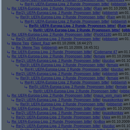
Re(4): UEFA-Europa-Liga, 2 Runde, Prognosen, bitte!
(
gibberish
a
Re: UEFA-Europa-Liga, 2 Runde, Prognosen, bitte!
(
Rain
am 01.10.2009, 1
Re(2): UEFA-Europa-Liga, 2 Runde, Prognosen, bitte!
(
gibberish
am 01.
Re(3): UEFA-Europa-Liga, 2 Runde, Prognosen, bitte!
(
Rain
am 01.10
Re(4): UEFA-Europa-Liga, 2 Runde, Prognosen, bitte!
(
gibberish
a
Re(5): UEFA-Europa-Liga, 2 Runde, Prognosen, bitte!
(
Rain
am
Re(6): UEFA-Europa-Liga, 2 Runde, Prognosen, bitte!
(
gibb
Re: UEFA-Europa-Liga, 2 Runde, Prognosen, bitte!
(
Flo061180
am 01.10.2
Re(2): UEFA-Europa-Liga, 2 Runde, Prognosen, bitte!
(
gibberish
am 01.
Meine Tips
(
Silent_Razr
am 01.10.2009, 16:44:27)
Re: Meine Tips
(
gibberish
am 01.10.2009, 16:45:31)
Re: UEFA-Europa-Liga, 2 Runde, Prognosen, bitte!
(
Codename 47
am 01.1
Re: UEFA-Europa-Liga, 2 Runde, Prognosen, bitte!
(
female
am 01.10.2009,
Re(2): UEFA-Europa-Liga, 2 Runde, Prognosen, bitte!
(
ducduc
am 01.10
Re(3): UEFA-Europa-Liga, 2 Runde, Prognosen, bitte!
(
female
am 01.
Re(4): UEFA-Europa-Liga, 2 Runde, Prognosen, bitte!
(
ducduc
am 
Re(2): UEFA-Europa-Liga, 2 Runde, Prognosen, bitte!
(
gibberish
am 01.
Re(3): UEFA-Europa-Liga, 2 Runde, Prognosen, bitte!
(
female
am 01.
Re(4): UEFA-Europa-Liga, 2 Runde, Prognosen, bitte!
(
gibberish
a
Re(5): UEFA-Europa-Liga, 2 Runde, Prognosen, bitte!
(
female
a
Re(6): UEFA-Europa-Liga, 2 Runde, Prognosen, bitte!
(
gibbe
Re: UEFA-Europa-Liga, 2 Runde, Prognosen, bitte!
(
maus_vom_mars
am 0
Re(2): UEFA-Europa-Liga, 2 Runde, Prognosen, bitte!
(
quasikonkav
am 
Re(3): UEFA-Europa-Liga, 2 Runde, Prognosen, bitte!
(
gibberish
am 0
Re: UEFA-Europa-Liga, 2 Runde, Prognosen, bitte!
(
penalty
am 01.10.2009
Re(2): UEFA-Europa-Liga, 2 Runde, Prognosen, bitte!
(
quasikonkav
am 
Re(2): UEFA-Europa-Liga, 2 Runde, Prognosen, bitte!
(
Alex
am 01.10.20
Re: UEFA-Europa-Liga, 2 Runde, Prognosen, bitte!
(
IcyBox
am 01.10.2009,
Re(2): UEFA-Europa-Liga, 2 Runde, Prognosen, bitte!
(
ducduc
am 01.10