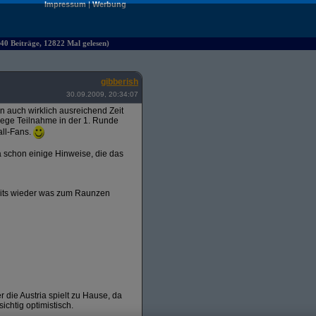
Impressum
|
Werbung
40 Beiträge, 12822 Mal gelesen)
gibberish
30.09.2009, 20:34:07
ten auch wirklich ausreichend Zeit
 rege Teilnahme in der 1. Runde
all-Fans.
 schon einige Hinweise, die das
amits wieder was zum Raunzen
r die Austria spielt zu Hause, da
ichtig optimistisch.