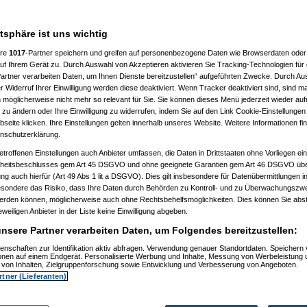
atsphäre ist uns wichtig
ere
1017
-Partner speichern und greifen auf personenbezogene Daten wie Browserdaten oder 
f Ihrem Gerät zu. Durch Auswahl von Akzeptieren aktivieren Sie Tracking-Technologien für d
artner verarbeiten Daten, um Ihnen Dienste bereitzustellen“ aufgeführten Zwecke. Durch Aus
 20:36:34)
 Widerruf Ihrer Einwilligung werden diese deaktiviert. Wenn Tracker deaktiviert sind, sind m
09.2009, 20:37:39)
 möglicherweise nicht mehr so relevant für Sie. Sie können dieses Menü jederzeit wieder auf
9.2009, 20:40:59)
 zu ändern oder Ihre Einwilligung zu widerrufen, indem Sie auf den Link Cookie-Einstellunge
m 30.09.2009, 20:41:20)
eite klicken. Ihre Einstellungen gelten innerhalb unseres Website. Weitere Informationen fin
t
(
substitute
am 30.09.2009, 20:42:04)
nschutzerklärung.
09.2009, 20:45:37)
tätigt
(
substitute
am 30.09.2009, 20:46:24)
etroffenen Einstellungen auch Anbieter umfassen, die Daten in Drittstaaten ohne Vorliegen ei
tätigt
(
substitute
am 01.10.2009, 22:57:14)
itsbeschlusses gem Art 45 DSGVO und ohne geeignete Garantien gem Art 46 DSGVO übermi
m 01.10.2009, 22:58:35)
gung auch hierfür (Art 49 Abs 1 lit a DSGVO). Dies gilt insbesondere für Datenübermittlungen i
9.2009, 22:45:21)
esondere das Risiko, dass Ihre Daten durch Behörden zu Kontroll- und zu Überwachungsz
09.2009, 22:47:25)
werden können, möglicherweise auch ohne Rechtsbehelfsmöglichkeiten. Dies können Sie abst
.2009, 11:44:17)
10.2009, 13:35:42)
eweiligen Anbieter in der Liste keine Einwilligung abgeben.
m 01.10.2009, 14:26:34)
nsere Partner verarbeiten Daten, um Folgendes bereitzustellen:
.10.2009, 13:57:51)
09, 11:46:07)
enschaften zur Identifikation aktiv abfragen. Verwendung genauer Standortdaten. Speichern 
.2009, 11:55:41)
ionen auf einem Endgerät. Personalisierte Werbung und Inhalte, Messung von Werbeleistung 
01.10.2009, 11:56:58)
von Inhalten, Zielgruppenforschung sowie Entwicklung und Verbesserung von Angeboten.
01.10.2009, 11:57:54)
rtner (Lieferanten)
70
am 01.10.2009, 11:58:30)
uc
am 01.10.2009, 12:01:05)
no_d70
am 01.10.2009, 12:02:51)