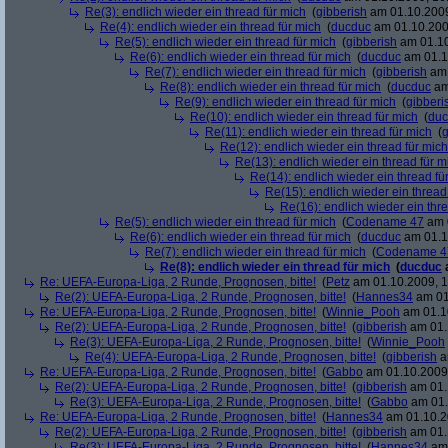
Re(3): endlich wieder ein thread für mich
(
gibberish
am 01.10.2009
Re(4): endlich wieder ein thread für mich
(
ducduc
am 01.10.200
Re(5): endlich wieder ein thread für mich
(
gibberish
am 01.10
Re(6): endlich wieder ein thread für mich
(
ducduc
am 01.1
Re(7): endlich wieder ein thread für mich
(
gibberish
am 
Re(8): endlich wieder ein thread für mich
(
ducduc
am
Re(9): endlich wieder ein thread für mich
(
gibberi
Re(10): endlich wieder ein thread für mich
(
duc
Re(11): endlich wieder ein thread für mich
(
g
Re(12): endlich wieder ein thread für mich
Re(13): endlich wieder ein thread für m
Re(14): endlich wieder ein thread fü
Re(15): endlich wieder ein thread
Re(16): endlich wieder ein thr
Re(5): endlich wieder ein thread für mich
(
Codename 47
am 0
Re(6): endlich wieder ein thread für mich
(
ducduc
am 01.1
Re(7): endlich wieder ein thread für mich
(
Codename 4
Re(8): endlich wieder ein thread für mich
(
ducduc
Re: UEFA-Europa-Liga, 2 Runde, Prognosen, bitte!
(
Petz
am 01.10.2009, 1
Re(2): UEFA-Europa-Liga, 2 Runde, Prognosen, bitte!
(
Hannes34
am 01
Re: UEFA-Europa-Liga, 2 Runde, Prognosen, bitte!
(
Winnie_Pooh
am 01.10
Re(2): UEFA-Europa-Liga, 2 Runde, Prognosen, bitte!
(
gibberish
am 01.
Re(3): UEFA-Europa-Liga, 2 Runde, Prognosen, bitte!
(
Winnie_Pooh
Re(4): UEFA-Europa-Liga, 2 Runde, Prognosen, bitte!
(
gibberish
a
Re: UEFA-Europa-Liga, 2 Runde, Prognosen, bitte!
(
Gabbo
am 01.10.2009,
Re(2): UEFA-Europa-Liga, 2 Runde, Prognosen, bitte!
(
gibberish
am 01.
Re(3): UEFA-Europa-Liga, 2 Runde, Prognosen, bitte!
(
Gabbo
am 01.
Re: UEFA-Europa-Liga, 2 Runde, Prognosen, bitte!
(
Hannes34
am 01.10.2
Re(2): UEFA-Europa-Liga, 2 Runde, Prognosen, bitte!
(
gibberish
am 01.
Re(3): UEFA-Europa-Liga, 2 Runde, Prognosen, bitte!
(
Hannes34
am 