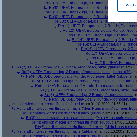
Re(8): UEFA-Europa-Liga, 2 Runde, Prognosen, bitte!
(
Konfi
Re(9): UEFA-Europa-Liga, 2 Runde, Prognosen, bitte
Re(8): UEFA-Europa-Liga, 2 Runde, Prognosen, bitte!
(
Re(9): UEFA-Europa-Liga, 2 Runde, Prognosen, bitte
Re(10): UEFA-Europa-Liga, 2 Runde, Prognosen, b
Re(11): UEFA-Europa-Liga, 2 Runde, Prognosen,
Re(12): UEFA-Europa-Liga, 2 Runde, Prognos
Re(13): UEFA-Europa-Liga, 2 Runde, Prog
Re(14): UEFA-Europa-Liga, 2 Runde, Pr
Re(15): UEFA-Europa-Liga, 2 Runde,
Re(16): UEFA-Europa-Liga, 2 Run
Re(17): UEFA-Europa-Liga, 2 R
Re(18): UEFA-Europa-Liga, 
Re(19): UEFA-Europa-Liga
Re(2): UEFA-Europa-Liga, 2 Runde, Prognosen, bitte!
(
gibberish
am 01.
Re(3): UEFA-Europa-Liga, 2 Runde, Prognosen, bitte!
(
bono_d70
am 
Re(4): UEFA-Europa-Liga, 2 Runde, Prognosen, bitte!
(
gibberish
a
Re(5): UEFA-Europa-Liga, 2 Runde, Prognosen, bitte!
(
bono_d
Re(6): UEFA-Europa-Liga, 2 Runde, Prognosen, bitte!
(
gibbe
Re(7): UEFA-Europa-Liga, 2 Runde, Prognosen, bitte!
(
bo
Re(8): UEFA-Europa-Liga, 2 Runde, Prognosen, bitte!
(
Re(9): UEFA-Europa-Liga, 2 Runde, Prognosen, bitte
endlich wieder ein thread für mich
(
ducduc
am 01.10.2009, 11:55:11)
Re: endlich wieder ein thread für mich
(
Mein Haus-mein Auto-mein Boot
Re(2): endlich wieder ein thread für mich
(
ducduc
am 01.10.2009, 11:
Re(3): endlich wieder ein thread für mich
(
Mein Haus-mein Auto-m
Re(4): endlich wieder ein thread für mich
(
ducduc
am 01.10.200
Re(5): endlich wieder ein thread für mich
(
Mein Haus-mein A
Re: endlich wieder ein thread für mich
(
gibberish
am 01.10.2009, 13:37:
Re(2): endlich wieder ein thread für mich
(
ducduc
am 01.10.2009, 16