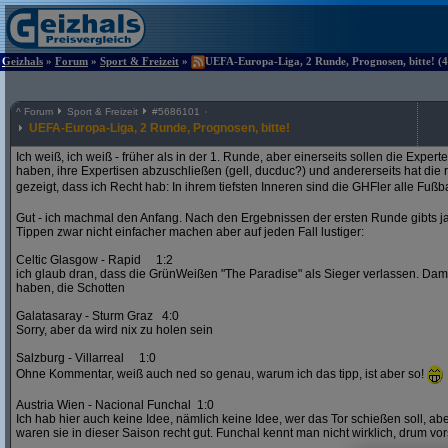
Geizhals
»
Forum
»
Sport & Freizeit
»
UEFA-Europa-Liga, 2 Runde, Prognosen, bitte! (4
^
Forum
Sport & Freizeit
#
5686101
UEFA-Europa-Liga, 2 Runde, Prognosen, bitte!
Ich weiß, ich weiß - früher als in der 1. Runde, aber einerseits sollen die Exper
haben, ihre Expertisen abzuschließen (gell, ducduc?) und andererseits hat die
gezeigt, dass ich Recht hab: In ihrem tiefsten Inneren sind die GHFler alle Fußb
Gut - ich machmal den Anfang. Nach den Ergebnissen der ersten Runde gibts ja
Tippen zwar nicht einfacher machen aber auf jeden Fall lustiger:
Celtic Glasgow - Rapid 1:2
ich glaub dran, dass die GrünWeißen "The Paradise" als Sieger verlassen. D
haben, die Schotten
Galatasaray - Sturm Graz 4:0
Sorry, aber da wird nix zu holen sein
Salzburg - Villarreal 1:0
Ohne Kommentar, weiß auch ned so genau, warum ich das tipp, ist aber so!
Austria Wien - Nacional Funchal 1:0
Ich hab hier auch keine Idee, nämlich keine Idee, wer das Tor schießen soll, abe
waren sie in dieser Saison recht gut. Funchal kennt man nicht wirklich, drum vors