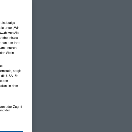
eindeutige
ie unter „Wir
wahl von Alle
anche Inhalte
rufen, um Ihre
n am unteren
den Sie in
nes
tteln, so gilt
n die USA. Es
wecken
ellen, in dem
von oder Zugriff
und der