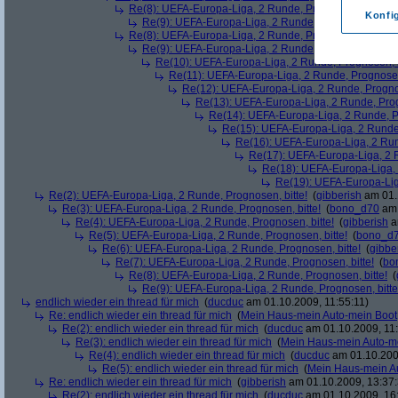
Re(8): UEFA-Europa-Liga, 2 Runde, Prognosen, bitte!
(
Konfi
Re(9): UEFA-Europa-Liga, 2 Runde, Prognosen, bitte
Re(8): UEFA-Europa-Liga, 2 Runde, Prognosen, bitte!
(
Re(9): UEFA-Europa-Liga, 2 Runde, Prognosen, bitte
Re(10): UEFA-Europa-Liga, 2 Runde, Prognosen, b
Re(11): UEFA-Europa-Liga, 2 Runde, Prognosen,
Re(12): UEFA-Europa-Liga, 2 Runde, Prognos
Re(13): UEFA-Europa-Liga, 2 Runde, Prog
Re(14): UEFA-Europa-Liga, 2 Runde, Pr
Re(15): UEFA-Europa-Liga, 2 Runde,
Re(16): UEFA-Europa-Liga, 2 Run
Re(17): UEFA-Europa-Liga, 2 R
Re(18): UEFA-Europa-Liga, 
Re(19): UEFA-Europa-Liga
Re(2): UEFA-Europa-Liga, 2 Runde, Prognosen, bitte!
(
gibberish
am 01.
Re(3): UEFA-Europa-Liga, 2 Runde, Prognosen, bitte!
(
bono_d70
am 
Re(4): UEFA-Europa-Liga, 2 Runde, Prognosen, bitte!
(
gibberish
a
Re(5): UEFA-Europa-Liga, 2 Runde, Prognosen, bitte!
(
bono_d
Re(6): UEFA-Europa-Liga, 2 Runde, Prognosen, bitte!
(
gibbe
Re(7): UEFA-Europa-Liga, 2 Runde, Prognosen, bitte!
(
bo
Re(8): UEFA-Europa-Liga, 2 Runde, Prognosen, bitte!
(
Re(9): UEFA-Europa-Liga, 2 Runde, Prognosen, bitte
endlich wieder ein thread für mich
(
ducduc
am 01.10.2009, 11:55:11)
Re: endlich wieder ein thread für mich
(
Mein Haus-mein Auto-mein Boot
Re(2): endlich wieder ein thread für mich
(
ducduc
am 01.10.2009, 11:
Re(3): endlich wieder ein thread für mich
(
Mein Haus-mein Auto-m
Re(4): endlich wieder ein thread für mich
(
ducduc
am 01.10.200
Re(5): endlich wieder ein thread für mich
(
Mein Haus-mein A
Re: endlich wieder ein thread für mich
(
gibberish
am 01.10.2009, 13:37:
Re(2): endlich wieder ein thread für mich
(
ducduc
am 01.10.2009, 16