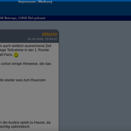
Impressum
|
Werbung
40 Beiträge, 12868 Mal gelesen)
gibberish
30.09.2009, 20:34:07
ten auch wirklich ausreichend Zeit
 rege Teilnahme in der 1. Runde
all-Fans.
 schon einige Hinweise, die das
amits wieder was zum Raunzen
r die Austria spielt zu Hause, da
ichtig optimistisch.