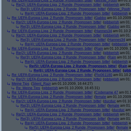
Re: UEFA-Europa-Liga, 2 Runde, Prognosen, bitte!
(
Winnie_Pooh
am 01.10
Re(2): UEFA-Europa-Liga, 2 Runde, Prognosen, bitte!
(
gibberish
am 01.
Re(3): UEFA-Europa-Liga, 2 Runde, Prognosen, bitte!
(
Winnie_Pooh
Re(4): UEFA-Europa-Liga, 2 Runde, Prognosen, bitte!
(
gibberish
a
Re: UEFA-Europa-Liga, 2 Runde, Prognosen, bitte!
(
Gabbo
am 01.10.2009,
Re(2): UEFA-Europa-Liga, 2 Runde, Prognosen, bitte!
(
gibberish
am 01.
Re(3): UEFA-Europa-Liga, 2 Runde, Prognosen, bitte!
(
Gabbo
am 01.
Re: UEFA-Europa-Liga, 2 Runde, Prognosen, bitte!
(
Hannes34
am 01.10.2
Re(2): UEFA-Europa-Liga, 2 Runde, Prognosen, bitte!
(
gibberish
am 01.
Re(3): UEFA-Europa-Liga, 2 Runde, Prognosen, bitte!
(
Hannes34
am 
Re(4): UEFA-Europa-Liga, 2 Runde, Prognosen, bitte!
(
gibberish
a
Re: UEFA-Europa-Liga, 2 Runde, Prognosen, bitte!
(
Rain
am 01.10.2009, 1
Re(2): UEFA-Europa-Liga, 2 Runde, Prognosen, bitte!
(
gibberish
am 01.
Re(3): UEFA-Europa-Liga, 2 Runde, Prognosen, bitte!
(
Rain
am 01.10
Re(4): UEFA-Europa-Liga, 2 Runde, Prognosen, bitte!
(
gibberish
a
Re(5): UEFA-Europa-Liga, 2 Runde, Prognosen, bitte!
(
Rain
am
Re(6): UEFA-Europa-Liga, 2 Runde, Prognosen, bitte!
(
gibb
Re: UEFA-Europa-Liga, 2 Runde, Prognosen, bitte!
(
Flo061180
am 01.10.2
Re(2): UEFA-Europa-Liga, 2 Runde, Prognosen, bitte!
(
gibberish
am 01.
Meine Tips
(
Silent_Razr
am 01.10.2009, 16:44:27)
Re: Meine Tips
(
gibberish
am 01.10.2009, 16:45:31)
Re: UEFA-Europa-Liga, 2 Runde, Prognosen, bitte!
(
Codename 47
am 01.1
Re: UEFA-Europa-Liga, 2 Runde, Prognosen, bitte!
(
female
am 01.10.2009,
Re(2): UEFA-Europa-Liga, 2 Runde, Prognosen, bitte!
(
ducduc
am 01.10
Re(3): UEFA-Europa-Liga, 2 Runde, Prognosen, bitte!
(
female
am 01.
Re(4): UEFA-Europa-Liga, 2 Runde, Prognosen, bitte!
(
ducduc
am 
Re(2): UEFA-Europa-Liga, 2 Runde, Prognosen, bitte!
(
gibberish
am 01.
Re(3): UEFA-Europa-Liga, 2 Runde, Prognosen, bitte!
(
female
am 01.
Re(4): UEFA-Europa-Liga, 2 Runde, Prognosen, bitte!
(
gibberish
a
Re(5): UEFA-Europa-Liga, 2 Runde, Prognosen, bitte!
(
female
a