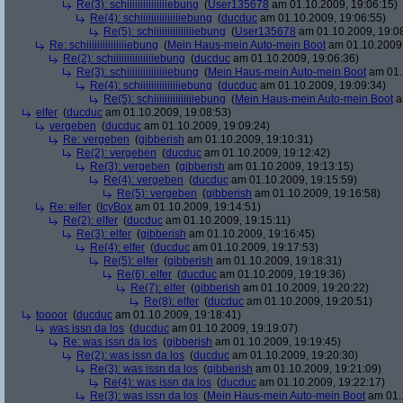
Re(3): schiiiiiiiiiiiiiiiebung
(
User135678
am 01.10.2009, 19:06:15)
Re(4): schiiiiiiiiiiiiiiiebung
(
ducduc
am 01.10.2009, 19:06:55)
Re(5): schiiiiiiiiiiiiiiiebung
(
User135678
am 01.10.2009, 19:0
Re: schiiiiiiiiiiiiiiiebung
(
Mein Haus-mein Auto-mein Boot
am 01.10.2009,
Re(2): schiiiiiiiiiiiiiiiebung
(
ducduc
am 01.10.2009, 19:06:36)
Re(3): schiiiiiiiiiiiiiiiebung
(
Mein Haus-mein Auto-mein Boot
am 01.
Re(4): schiiiiiiiiiiiiiiiebung
(
ducduc
am 01.10.2009, 19:09:34)
Re(5): schiiiiiiiiiiiiiiiebung
(
Mein Haus-mein Auto-mein Boot
a
elfer
(
ducduc
am 01.10.2009, 19:08:53)
vergeben
(
ducduc
am 01.10.2009, 19:09:24)
Re: vergeben
(
gibberish
am 01.10.2009, 19:10:31)
Re(2): vergeben
(
ducduc
am 01.10.2009, 19:12:42)
Re(3): vergeben
(
gibberish
am 01.10.2009, 19:13:15)
Re(4): vergeben
(
ducduc
am 01.10.2009, 19:15:59)
Re(5): vergeben
(
gibberish
am 01.10.2009, 19:16:58)
Re: elfer
(
IcyBox
am 01.10.2009, 19:14:51)
Re(2): elfer
(
ducduc
am 01.10.2009, 19:15:11)
Re(3): elfer
(
gibberish
am 01.10.2009, 19:16:45)
Re(4): elfer
(
ducduc
am 01.10.2009, 19:17:53)
Re(5): elfer
(
gibberish
am 01.10.2009, 19:18:31)
Re(6): elfer
(
ducduc
am 01.10.2009, 19:19:36)
Re(7): elfer
(
gibberish
am 01.10.2009, 19:20:22)
Re(8): elfer
(
ducduc
am 01.10.2009, 19:20:51)
toooor
(
ducduc
am 01.10.2009, 19:18:41)
was issn da los
(
ducduc
am 01.10.2009, 19:19:07)
Re: was issn da los
(
gibberish
am 01.10.2009, 19:19:45)
Re(2): was issn da los
(
ducduc
am 01.10.2009, 19:20:30)
Re(3): was issn da los
(
gibberish
am 01.10.2009, 19:21:09)
Re(4): was issn da los
(
ducduc
am 01.10.2009, 19:22:17)
Re(3): was issn da los
(
Mein Haus-mein Auto-mein Boot
am 01.1