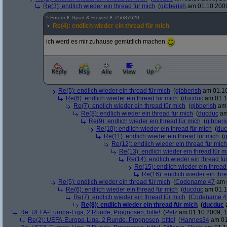
Re(3): endlich wieder ein thread für mich
(
gibberish
am 01.10.2009
^
Forum
Sport & Freizeit
#
5687620
Re(4): endlich wieder ein thread für mich
ich werd es mir zuhause gemütlich machen
Re(5): endlich wieder ein thread für mich
(
gibberish
am 01.10
Re(6): endlich wieder ein thread für mich
(
ducduc
am 01.1
Re(7): endlich wieder ein thread für mich
(
gibberish
am 
Re(8): endlich wieder ein thread für mich
(
ducduc
am
Re(9): endlich wieder ein thread für mich
(
gibberi
Re(10): endlich wieder ein thread für mich
(
duc
Re(11): endlich wieder ein thread für mich
(
g
Re(12): endlich wieder ein thread für mich
Re(13): endlich wieder ein thread für m
Re(14): endlich wieder ein thread fü
Re(15): endlich wieder ein thread
Re(16): endlich wieder ein thr
Re(5): endlich wieder ein thread für mich
(
Codename 47
am 0
Re(6): endlich wieder ein thread für mich
(
ducduc
am 01.1
Re(7): endlich wieder ein thread für mich
(
Codename 4
Re(8): endlich wieder ein thread für mich
(
ducduc
Re: UEFA-Europa-Liga, 2 Runde, Prognosen, bitte!
(
Petz
am 01.10.2009, 1
Re(2): UEFA-Europa-Liga, 2 Runde, Prognosen, bitte!
(
Hannes34
am 01