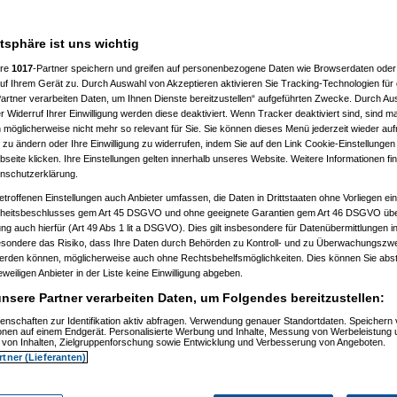
atsphäre ist uns wichtig
ere
1017
-Partner speichern und greifen auf personenbezogene Daten wie Browserdaten oder 
f Ihrem Gerät zu. Durch Auswahl von Akzeptieren aktivieren Sie Tracking-Technologien für d
artner verarbeiten Daten, um Ihnen Dienste bereitzustellen“ aufgeführten Zwecke. Durch Aus
 20:36:34)
 Widerruf Ihrer Einwilligung werden diese deaktiviert. Wenn Tracker deaktiviert sind, sind m
09.2009, 20:37:39)
 möglicherweise nicht mehr so relevant für Sie. Sie können dieses Menü jederzeit wieder auf
9.2009, 20:40:59)
 zu ändern oder Ihre Einwilligung zu widerrufen, indem Sie auf den Link Cookie-Einstellunge
m 30.09.2009, 20:41:20)
eite klicken. Ihre Einstellungen gelten innerhalb unseres Website. Weitere Informationen fin
t
(
substitute
am 30.09.2009, 20:42:04)
nschutzerklärung.
09.2009, 20:45:37)
tätigt
(
substitute
am 30.09.2009, 20:46:24)
etroffenen Einstellungen auch Anbieter umfassen, die Daten in Drittstaaten ohne Vorliegen ei
tätigt
(
substitute
am 01.10.2009, 22:57:14)
itsbeschlusses gem Art 45 DSGVO und ohne geeignete Garantien gem Art 46 DSGVO übermi
m 01.10.2009, 22:58:35)
gung auch hierfür (Art 49 Abs 1 lit a DSGVO). Dies gilt insbesondere für Datenübermittlungen i
9.2009, 22:45:21)
esondere das Risiko, dass Ihre Daten durch Behörden zu Kontroll- und zu Überwachungsz
09.2009, 22:47:25)
werden können, möglicherweise auch ohne Rechtsbehelfsmöglichkeiten. Dies können Sie abst
.2009, 11:44:17)
10.2009, 13:35:42)
eweiligen Anbieter in der Liste keine Einwilligung abgeben.
m 01.10.2009, 14:26:34)
nsere Partner verarbeiten Daten, um Folgendes bereitzustellen:
.10.2009, 13:57:51)
09, 11:46:07)
enschaften zur Identifikation aktiv abfragen. Verwendung genauer Standortdaten. Speichern 
.2009, 11:55:41)
ionen auf einem Endgerät. Personalisierte Werbung und Inhalte, Messung von Werbeleistung 
01.10.2009, 11:56:58)
von Inhalten, Zielgruppenforschung sowie Entwicklung und Verbesserung von Angeboten.
01.10.2009, 11:57:54)
rtner (Lieferanten)
70
am 01.10.2009, 11:58:30)
uc
am 01.10.2009, 12:01:05)
no_d70
am 01.10.2009, 12:02:51)