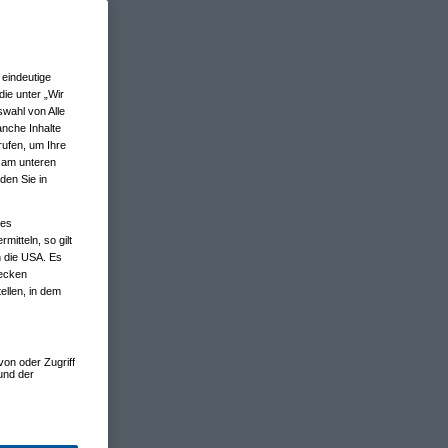
eindeutige
ie unter „Wir
wahl von Alle
anche Inhalte
rufen, um Ihre
n am unteren
den Sie in
nes
tteln, so gilt
n die USA. Es
wecken
ellen, in dem
von oder Zugriff
und der