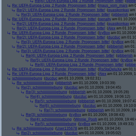
Re(6): UEFA-Europa-Liga, 2 Runde, Prognosen, bitte!
(
gibbe
Re: UEFA-Europa-Liga, 2 Runde, Prognosen, bitte!
(
maus_vom_mars
am 0
Re(2): UEFA-Europa-Liga, 2 Runde, Prognosen, bitte!
(
quasikonkav
am 
Re(3): UEFA-Europa-Liga, 2 Runde, Prognosen, bitte!
(
gibberish
am 0
Re: UEFA-Europa-Liga, 2 Runde, Prognosen, bitte!
(
penalty
am 01.10.2009
Re(2): UEFA-Europa-Liga, 2 Runde, Prognosen, bitte!
(
quasikonkav
am 
Re(2): UEFA-Europa-Liga, 2 Runde, Prognosen, bitte!
(
Alex
am 01.10.20
Re: UEFA-Europa-Liga, 2 Runde, Prognosen, bitte!
(
IcyBox
am 01.10.2009,
Re(2): UEFA-Europa-Liga, 2 Runde, Prognosen, bitte!
(
ducduc
am 01.10
Re(3): UEFA-Europa-Liga, 2 Runde, Prognosen, bitte!
(
IcyBox
am 01.
Re(2): UEFA-Europa-Liga, 2 Runde, Prognosen, bitte!
(
gibberish
am 01.
Re(3): UEFA-Europa-Liga, 2 Runde, Prognosen, bitte!
(
IcyBox
am 01.
Re(4): UEFA-Europa-Liga, 2 Runde, Prognosen, bitte!
(
gibberish
a
Re(5): UEFA-Europa-Liga, 2 Runde, Prognosen, bitte!
(
IcyBox
a
Re(6): UEFA-Europa-Liga, 2 Runde, Prognosen, bitte!
(
gibbe
Re: UEFA-Europa-Liga, 2 Runde, Prognosen, bitte!
(
RaStaDeluXe
am 01.1
Re: UEFA-Europa-Liga, 2 Runde, Prognosen, bitte!
(
Alex
am 01.10.2009, 1
schiiiiiiiiiiiiiiiebung
(
ducduc
am 01.10.2009, 19:02:31)
Re: schiiiiiiiiiiiiiiiebung
(
gibberish
am 01.10.2009, 19:03:39)
Re(2): schiiiiiiiiiiiiiiiebung
(
ducduc
am 01.10.2009, 19:04:45)
Re(3): schiiiiiiiiiiiiiiiebung
(
gibberish
am 01.10.2009, 19:05:28)
Re(4): schiiiiiiiiiiiiiiiebung
(
ducduc
am 01.10.2009, 19:06:12)
Re(5): schiiiiiiiiiiiiiiiebung
(
gibberish
am 01.10.2009, 19:07:4
Re(6): schiiiiiiiiiiiiiiiebung
(
ducduc
am 01.10.2009, 19:10:0
Re(7): schiiiiiiiiiiiiiiiebung
(
gibberish
am 01.10.2009, 19
Re(3): schiiiiiiiiiiiiiiiebung
(
IcyBox
am 01.10.2009, 19:08:43)
Re(4): schiiiiiiiiiiiiiiiebung
(
Winnie_Pooh
am 01.10.2009, 19:46:
Re(5): schiiiiiiiiiiiiiiiebung
(
IcyBox
am 01.10.2009, 19:49:33)
Re: schiiiiiiiiiiiiiiiebung
(
User135678
am 01.10.2009, 19:04:24)
Re(2): schiiiiiiiiiiiiiiiebung
(
ducduc
am 01.10.2009, 19:05:02)