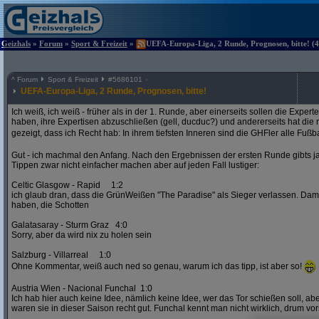
Geizhals
»
Forum
»
Sport & Freizeit
»
UEFA-Europa-Liga, 2 Runde, Prognosen, bitte! (4
^
Forum
Sport & Freizeit
#
5686101
UEFA-Europa-Liga, 2 Runde, Prognosen, bitte!
Ich weiß, ich weiß - früher als in der 1. Runde, aber einerseits sollen die Exper
haben, ihre Expertisen abzuschließen (gell, ducduc?) und andererseits hat die
gezeigt, dass ich Recht hab: In ihrem tiefsten Inneren sind die GHFler alle Fußb
Gut - ich machmal den Anfang. Nach den Ergebnissen der ersten Runde gibts ja
Tippen zwar nicht einfacher machen aber auf jeden Fall lustiger:
Celtic Glasgow - Rapid 1:2
ich glaub dran, dass die GrünWeißen "The Paradise" als Sieger verlassen. D
haben, die Schotten
Galatasaray - Sturm Graz 4:0
Sorry, aber da wird nix zu holen sein
Salzburg - Villarreal 1:0
Ohne Kommentar, weiß auch ned so genau, warum ich das tipp, ist aber so!
Austria Wien - Nacional Funchal 1:0
Ich hab hier auch keine Idee, nämlich keine Idee, wer das Tor schießen soll, abe
waren sie in dieser Saison recht gut. Funchal kennt man nicht wirklich, drum vors