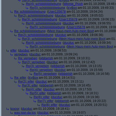
Re(3): schiiiiiiiiiiiiiiiebung
(
IcyBox
am 01.10.2009, 19:08:43)
Re(4): schiiiiiiiiiiiiiiiebung
(
Winnie_Pooh
am 01.10.2009, 19:46:
Re(5): schiiiiiiiiiiiiiiiebung
(
IcyBox
am 01.10.2009, 19:49:33)
Re: schiiiiiiiiiiiiiiiebung
(
User135678
am 01.10.2009, 19:04:24)
Re(2): schiiiiiiiiiiiiiiiebung
(
ducduc
am 01.10.2009, 19:05:02)
Re(3): schiiiiiiiiiiiiiiiebung
(
User135678
am 01.10.2009, 19:06:15)
Re(4): schiiiiiiiiiiiiiiiebung
(
ducduc
am 01.10.2009, 19:06:55)
Re(5): schiiiiiiiiiiiiiiiebung
(
User135678
am 01.10.2009, 19:0
Re: schiiiiiiiiiiiiiiiebung
(
Mein Haus-mein Auto-mein Boot
am 01.10.2009,
Re(2): schiiiiiiiiiiiiiiiebung
(
ducduc
am 01.10.2009, 19:06:36)
Re(3): schiiiiiiiiiiiiiiiebung
(
Mein Haus-mein Auto-mein Boot
am 01.
Re(4): schiiiiiiiiiiiiiiiebung
(
ducduc
am 01.10.2009, 19:09:34)
Re(5): schiiiiiiiiiiiiiiiebung
(
Mein Haus-mein Auto-mein Boot
a
elfer
(
ducduc
am 01.10.2009, 19:08:53)
vergeben
(
ducduc
am 01.10.2009, 19:09:24)
Re: vergeben
(
gibberish
am 01.10.2009, 19:10:31)
Re(2): vergeben
(
ducduc
am 01.10.2009, 19:12:42)
Re(3): vergeben
(
gibberish
am 01.10.2009, 19:13:15)
Re(4): vergeben
(
ducduc
am 01.10.2009, 19:15:59)
Re(5): vergeben
(
gibberish
am 01.10.2009, 19:16:58)
Re: elfer
(
IcyBox
am 01.10.2009, 19:14:51)
Re(2): elfer
(
ducduc
am 01.10.2009, 19:15:11)
Re(3): elfer
(
gibberish
am 01.10.2009, 19:16:45)
Re(4): elfer
(
ducduc
am 01.10.2009, 19:17:53)
Re(5): elfer
(
gibberish
am 01.10.2009, 19:18:31)
Re(6): elfer
(
ducduc
am 01.10.2009, 19:19:36)
Re(7): elfer
(
gibberish
am 01.10.2009, 19:20:22)
Re(8): elfer
(
ducduc
am 01.10.2009, 19:20:51)
toooor
(
ducduc
am 01.10.2009, 19:18:41)
was issn da los
(
ducduc
am 01.10.2009, 19:19:07)