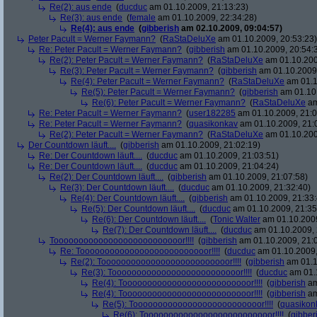
Re(2): aus ende
(
ducduc
am 01.10.2009, 21:13:23)
Re(3): aus ende
(
female
am 01.10.2009, 22:34:28)
Re(4): aus ende
(
gibberish
am 02.10.2009, 09:04:57)
Peter Pacult = Werner Faymann?
(
RaStaDeluXe
am 01.10.2009, 20:53:23)
Re: Peter Pacult = Werner Faymann?
(
gibberish
am 01.10.2009, 20:54:
Re(2): Peter Pacult = Werner Faymann?
(
RaStaDeluXe
am 01.10.200
Re(3): Peter Pacult = Werner Faymann?
(
gibberish
am 01.10.2009,
Re(4): Peter Pacult = Werner Faymann?
(
RaStaDeluXe
am 01.1
Re(5): Peter Pacult = Werner Faymann?
(
gibberish
am 01.10.
Re(6): Peter Pacult = Werner Faymann?
(
RaStaDeluXe
am
Re: Peter Pacult = Werner Faymann?
(
user182285
am 01.10.2009, 21:0
Re: Peter Pacult = Werner Faymann?
(
quasikonkav
am 01.10.2009, 21:
Re(2): Peter Pacult = Werner Faymann?
(
RaStaDeluXe
am 01.10.200
Der Countdown läuft....
(
gibberish
am 01.10.2009, 21:02:19)
Re: Der Countdown läuft....
(
ducduc
am 01.10.2009, 21:03:51)
Re: Der Countdown läuft....
(
ducduc
am 01.10.2009, 21:04:24)
Re(2): Der Countdown läuft....
(
gibberish
am 01.10.2009, 21:07:58)
Re(3): Der Countdown läuft....
(
ducduc
am 01.10.2009, 21:32:40)
Re(4): Der Countdown läuft....
(
gibberish
am 01.10.2009, 21:33:
Re(5): Der Countdown läuft....
(
ducduc
am 01.10.2009, 21:35
Re(6): Der Countdown läuft....
(
Tonic Walter
am 01.10.2009
Re(7): Der Countdown läuft....
(
ducduc
am 01.10.2009, 
Toooooooooooooooooooooooooor!!!!
(
gibberish
am 01.10.2009, 21:
Re: Toooooooooooooooooooooooooor!!!!
(
ducduc
am 01.10.2009,
Re(2): Toooooooooooooooooooooooooor!!!!
(
gibberish
am 01.1
Re(3): Toooooooooooooooooooooooooor!!!!
(
ducduc
am 01.1
Re(4): Toooooooooooooooooooooooooor!!!!
(
gibberish
am
Re(4): Toooooooooooooooooooooooooor!!!!
(
gibberish
am
Re(5): Toooooooooooooooooooooooooor!!!!
(
quasikon
Re(6): Toooooooooooooooooooooooooor!!!!
(
gibber