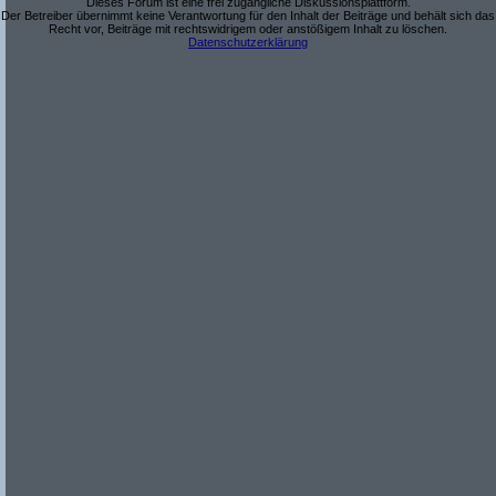
Dieses Forum ist eine frei zugängliche Diskussionsplattform.
Der Betreiber übernimmt keine Verantwortung für den Inhalt der Beiträge und behält sich das
Recht vor, Beiträge mit rechtswidrigem oder anstößigem Inhalt zu löschen.
Datenschutzerklärung