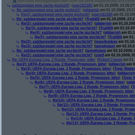
Vom Autor zurückgezogen oder Autor hat seine Registrierung nicht bestä
salzburgspiel eine zache gschicht?
(
user182285
am 01.10.2009, 23:26:27
Re: salzburgspiel eine zache gschicht?
(
gibberish
am 01.10.2009, 23:2
Re(2): salzburgspiel eine zache gschicht?
(
user182285
am 01.10.200
Re: salzburgspiel eine zache gschicht?
(
Truth69
am 01.10.2009, 23:2
Re(2): salzburgspiel eine zache gschicht?
(
gibberish
am 01.10.200
Re(3): salzburgspiel eine zache gschicht?
(
Truth69
am 01.10.200
Re(4): salzburgspiel eine zache gschicht?
(
gibberish
am 01.1
Re(5): salzburgspiel eine zache gschicht?
(
Truth69
am 01.1
Re(2): salzburgspiel eine zache gschicht?
(
quasikonkav
am 01.10.
Re(2): salzburgspiel eine zache gschicht?
(
iamwhoiam
am 02.10.2
Re: salzburgspiel eine zache gschicht?
(
iamwhoiam
am 02.10.2009, 
Re(2): salzburgspiel eine zache gschicht?
(
stiefl
am 02.10.2009, 0
Re: UEFA-Europa-Liga, 2 Runde, Prognosen, bitte!
(
Robert Craven
am 01.1
Re(2): UEFA-Europa-Liga, 2 Runde, Prognosen, bitte!
(
gibberish
am 01
Re(3): UEFA-Europa-Liga, 2 Runde, Prognosen, bitte!
(
Tonic Walte
Re(4): UEFA-Europa-Liga, 2 Runde, Prognosen, bitte!
(
gibberish
Re(5): UEFA-Europa-Liga, 2 Runde, Prognosen, bitte!
(
Tonic 
Re(6): UEFA-Europa-Liga, 2 Runde, Prognosen, bitte!
(
gibb
Re(7): UEFA-Europa-Liga, 2 Runde, Prognosen, bitte!
(
T
Re(8): UEFA-Europa-Liga, 2 Runde, Prognosen, bitte!
Re(9): UEFA-Europa-Liga, 2 Runde, Prognosen, bitt
Re(10): UEFA-Europa-Liga, 2 Runde, Prognosen, 
Re(11): UEFA-Europa-Liga, 2 Runde, Prognose
Re(12): UEFA-Europa-Liga, 2 Runde, Progno
Re(13): UEFA-Europa-Liga, 2 Runde, Pro
Re(14): UEFA-Europa-Liga, 2 Runde, P
Re(13): UEFA-Europa-Liga, 2 Runde, Pro