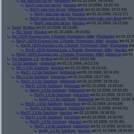
Re: was issn da los
(
gibberish
am 01.10.2009, 19:19:45)
Re(2): was issn da los
(
ducduc
am 01.10.2009, 19:20:30)
Re(3): was issn da los
(
gibberish
am 01.10.2009, 19:21:09)
Re(4): was issn da los
(
ducduc
am 01.10.2009, 19:22:17)
Re(3): was issn da los
(
Mein Haus-mein Auto-mein Boot
am 01.1
Re(4): was issn da los
(
ducduc
am 01.10.2009, 19:22:28)
Tooor
(
IcyBox
am 01.10.2009, 19:18:56)
Re: Tooor
(
ducduc
am 01.10.2009, 19:19:20)
Re: UEFA-Europa-Liga, 2 Runde, Prognosen, bitte!
(
Fluglaotse
am 01.10.2
Re(2): UEFA-Europa-Liga, 2 Runde, Prognosen, bitte!
(
ducduc
am 01.10
Re(3): UEFA-Europa-Liga, 2 Runde, Prognosen, bitte!
(
Fluglaotse
am 
Re(4): UEFA-Europa-Liga, 2 Runde, Prognosen, bitte!
(
ducduc
am 
Re(2): UEFA-Europa-Liga, 2 Runde, Prognosen, bitte!
(
gibberish
am 01.
Tor Salzburg 1-0
(
IcyBox
am 01.10.2009, 19:22:38)
1:0 für Salzburg
(
gibberish
am 01.10.2009, 19:23:24)
Re: 1:0 für Salzburg
(
ducduc
am 01.10.2009, 19:24:14)
Re(2): 1:0 für Salzburg
(
gibberish
am 01.10.2009, 19:24:40)
Re: 1:0 für Salzburg
(
piiceman
am 01.10.2009, 19:27:29)
Re(2): 1:0 für Salzburg
(
gibberish
am 01.10.2009, 19:28:21)
Re(3): 1:0 für Salzburg
(
piiceman
am 01.10.2009, 19:34:16)
Re(4): 1:0 für Salzburg
(
gibberish
am 01.10.2009, 19:35:35)
Re(5): 1:0 für Salzburg
(
piiceman
am 01.10.2009, 19:37:25)
Re(6): 1:0 für Salzburg
(
gibberish
am 01.10.2009, 19:39:3
Re(3): 1:0 für Salzburg
(
piiceman
am 01.10.2009, 20:43:38)
Re(4): 1:0 für Salzburg
(
gibberish
am 01.10.2009, 20:44:25)
Re(2): 1:0 für Salzburg
(
ducduc
am 01.10.2009, 19:29:02)
Re(3): 1:0 für Salzburg
(
piiceman
am 01.10.2009, 19:30:59)
Re(4): 1:0 für Salzburg
(
ducduc
am 01.10.2009, 19:31:40)
Re(5): 1:0 für Salzburg
(
gibberish
am 01.10.2009, 19:32:31)
Re(6): 1:0 für Salzburg
(
ducduc
am 01.10.2009, 19:34:08)