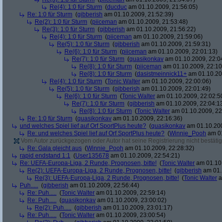
Re(4): 1:0 für Sturm
(
ducduc
am 01.10.2009, 21:56:05)
Re: 1:0 für Sturm
(
gibberish
am 01.10.2009, 21:52:39)
Re(2): 1:0 für Sturm
(
piiceman
am 01.10.2009, 21:53:48)
Re(3): 1:0 für Sturm
(
gibberish
am 01.10.2009, 21:56:22)
Re(4): 1:0 für Sturm
(
piiceman
am 01.10.2009, 21:59:06)
Re(5): 1:0 für Sturm
(
gibberish
am 01.10.2009, 21:59:31)
Re(6): 1:0 für Sturm
(
piiceman
am 01.10.2009, 22:01:13)
Re(7): 1:0 für Sturm
(
quasikonkav
am 01.10.2009, 22:0
Re(8): 1:0 für Sturm
(
piiceman
am 01.10.2009, 22:10
Re(8): 1:0 für Sturm
(
dasistmeinnick11+
am 01.10.20
Re(4): 1:0 für Sturm
(
Tonic Walter
am 01.10.2009, 22:00:06)
Re(5): 1:0 für Sturm
(
gibberish
am 01.10.2009, 22:01:49)
Re(6): 1:0 für Sturm
(
Tonic Walter
am 01.10.2009, 22:02:5
Re(7): 1:0 für Sturm
(
gibberish
am 01.10.2009, 22:04:1
Re(8): 1:0 für Sturm
(
Tonic Walter
am 01.10.2009, 22
Re: 1:0 für Sturm
(
quasikonkav
am 01.10.2009, 22:16:36)
und welches Spiel lief auf Orf SportPlus heute?
(
quasikonkav
am 01.10.200
Re: und welches Spiel lief auf Orf SportPlus heute?
(
Winnie_Pooh
am 01
Vom Autor zurückgezogen oder Autor hat seine Registrierung nicht bestätig
Re: Gala gleicht aus
(
Winnie_Pooh
am 01.10.2009, 22:28:32)
rapid endstand 1:1
(
User135678
am 01.10.2009, 22:54:21)
Re: UEFA-Europa-Liga, 2 Runde, Prognosen, bitte!
(
Tonic Walter
am 01.10.
Re(2): UEFA-Europa-Liga, 2 Runde, Prognosen, bitte!
(
gibberish
am 01.
Re(3): UEFA-Europa-Liga, 2 Runde, Prognosen, bitte!
(
Tonic Walter
a
Puh.....
(
gibberish
am 01.10.2009, 22:56:44)
Re: Puh.....
(
Tonic Walter
am 01.10.2009, 22:59:14)
Re: Puh.....
(
quasikonkav
am 01.10.2009, 23:00:02)
Re(2): Puh.....
(
gibberish
am 01.10.2009, 23:01:17)
Re: Puh.....
(
Tonic Walter
am 01.10.2009, 23:00:54)