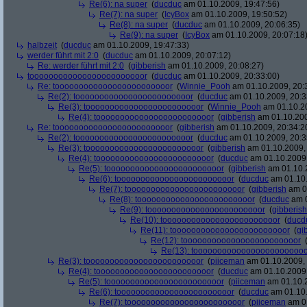
Re(6): na super
(
ducduc
am 01.10.2009, 19:47:56)
Re(7): na super
(
IcyBox
am 01.10.2009, 19:50:52)
Re(8): na super
(
ducduc
am 01.10.2009, 20:06:35)
Re(9): na super
(
IcyBox
am 01.10.2009, 20:07:18
halbzeit
(
ducduc
am 01.10.2009, 19:47:33)
werder führt mit 2:0
(
ducduc
am 01.10.2009, 20:07:12)
Re: werder führt mit 2:0
(
gibberish
am 01.10.2009, 20:08:27)
toooooooooooooooooooooooor
(
ducduc
am 01.10.2009, 20:33:00)
Re: toooooooooooooooooooooooor
(
Winnie_Pooh
am 01.10.2009, 20:
Re(2): toooooooooooooooooooooooor
(
ducduc
am 01.10.2009, 20:3
Re(3): toooooooooooooooooooooooor
(
Winnie_Pooh
am 01.10.20
Re(4): toooooooooooooooooooooooor
(
gibberish
am 01.10.200
Re: toooooooooooooooooooooooor
(
gibberish
am 01.10.2009, 20:34:2
Re(2): toooooooooooooooooooooooor
(
ducduc
am 01.10.2009, 20:3
Re(3): toooooooooooooooooooooooor
(
gibberish
am 01.10.2009, 
Re(4): toooooooooooooooooooooooor
(
ducduc
am 01.10.2009,
Re(5): toooooooooooooooooooooooor
(
gibberish
am 01.10.2
Re(6): toooooooooooooooooooooooor
(
ducduc
am 01.10.
Re(7): toooooooooooooooooooooooor
(
gibberish
am 01
Re(8): toooooooooooooooooooooooor
(
ducduc
am 0
Re(9): toooooooooooooooooooooooor
(
gibberish
Re(10): toooooooooooooooooooooooor
(
ducd
Re(11): toooooooooooooooooooooooor
(
gi
Re(12): toooooooooooooooooooooooor
Re(13): toooooooooooooooooooooooo
Re(3): toooooooooooooooooooooooor
(
piiceman
am 01.10.2009, 
Re(4): toooooooooooooooooooooooor
(
ducduc
am 01.10.2009,
Re(5): toooooooooooooooooooooooor
(
piiceman
am 01.10.2
Re(6): toooooooooooooooooooooooor
(
ducduc
am 01.10.
Re(7): toooooooooooooooooooooooor
(
piiceman
am 01