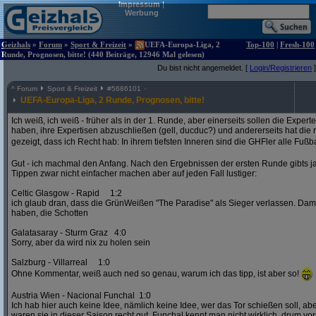
Impressum
|
Werbung
Geizhals
»
Forum
»
Sport & Freizeit
»
UEFA-Europa-Liga, 2
Top-100
|
Fresh-100
Runde, Prognosen, bitte! (440 Beiträge, 12946 Mal gelesen)
Du bist nicht angemeldet. [
Login/Registrieren
]
^
Forum
Sport & Freizeit
#
5686101
UEFA-Europa-Liga, 2 Runde, Prognosen, bitte!
Ich weiß, ich weiß - früher als in der 1. Runde, aber einerseits sollen die Exper
haben, ihre Expertisen abzuschließen (gell, ducduc?) und andererseits hat die
gezeigt, dass ich Recht hab: In ihrem tiefsten Inneren sind die GHFler alle Fußb
Gut - ich machmal den Anfang. Nach den Ergebnissen der ersten Runde gibts ja
Tippen zwar nicht einfacher machen aber auf jeden Fall lustiger:
Celtic Glasgow - Rapid 1:2
ich glaub dran, dass die GrünWeißen "The Paradise" als Sieger verlassen. D
haben, die Schotten
Galatasaray - Sturm Graz 4:0
Sorry, aber da wird nix zu holen sein
Salzburg - Villarreal 1:0
Ohne Kommentar, weiß auch ned so genau, warum ich das tipp, ist aber so!
Austria Wien - Nacional Funchal 1:0
Ich hab hier auch keine Idee, nämlich keine Idee, wer das Tor schießen soll, abe
waren sie in dieser Saison recht gut. Funchal kennt man nicht wirklich, drum vors