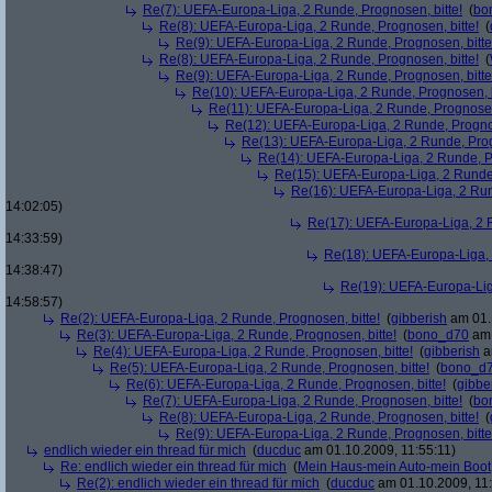
Re(7): UEFA-Europa-Liga, 2 Runde, Prognosen, bitte!
(
bo
Re(8): UEFA-Europa-Liga, 2 Runde, Prognosen, bitte!
(
Re(9): UEFA-Europa-Liga, 2 Runde, Prognosen, bitte
Re(8): UEFA-Europa-Liga, 2 Runde, Prognosen, bitte!
(
Re(9): UEFA-Europa-Liga, 2 Runde, Prognosen, bitte
Re(10): UEFA-Europa-Liga, 2 Runde, Prognosen, b
Re(11): UEFA-Europa-Liga, 2 Runde, Prognosen,
Re(12): UEFA-Europa-Liga, 2 Runde, Prognos
Re(13): UEFA-Europa-Liga, 2 Runde, Prog
Re(14): UEFA-Europa-Liga, 2 Runde, Pr
Re(15): UEFA-Europa-Liga, 2 Runde,
Re(16): UEFA-Europa-Liga, 2 Run
14:02:05)
Re(17): UEFA-Europa-Liga, 2 R
14:33:59)
Re(18): UEFA-Europa-Liga, 
14:38:47)
Re(19): UEFA-Europa-Liga
14:58:57)
Re(2): UEFA-Europa-Liga, 2 Runde, Prognosen, bitte!
(
gibberish
am 01.
Re(3): UEFA-Europa-Liga, 2 Runde, Prognosen, bitte!
(
bono_d70
am 
Re(4): UEFA-Europa-Liga, 2 Runde, Prognosen, bitte!
(
gibberish
a
Re(5): UEFA-Europa-Liga, 2 Runde, Prognosen, bitte!
(
bono_d
Re(6): UEFA-Europa-Liga, 2 Runde, Prognosen, bitte!
(
gibbe
Re(7): UEFA-Europa-Liga, 2 Runde, Prognosen, bitte!
(
bo
Re(8): UEFA-Europa-Liga, 2 Runde, Prognosen, bitte!
(
Re(9): UEFA-Europa-Liga, 2 Runde, Prognosen, bitte
endlich wieder ein thread für mich
(
ducduc
am 01.10.2009, 11:55:11)
Re: endlich wieder ein thread für mich
(
Mein Haus-mein Auto-mein Boot
Re(2): endlich wieder ein thread für mich
(
ducduc
am 01.10.2009, 11: