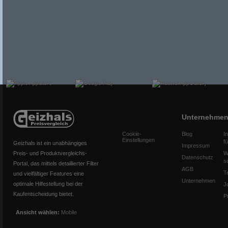
Unternehme
Cookie-
Blog
I
Einstellungen
f
Geizhals ist ein unabhängiges
Impressum
Preis- und Produktvergleichs-
W
Datenschutz
s
Portal, das mittels detaillierter Filter
AGB
T
und vielfältiger Features eine
Unternehmen
optimale Hilfestellung bei der
J
Kaufentscheidung bietet.
P
Ansicht wählen:
Mobile