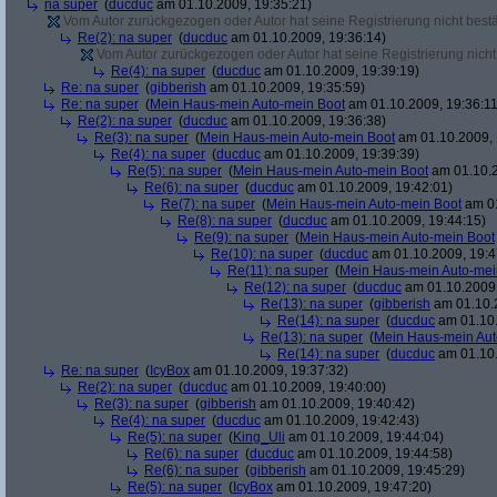
na super
(
ducduc
am 01.10.2009, 19:35:21)
Vom Autor zurückgezogen oder Autor hat seine Registrierung nicht bestä
Re(2): na super
(
ducduc
am 01.10.2009, 19:36:14)
Vom Autor zurückgezogen oder Autor hat seine Registrierung nicht 
Re(4): na super
(
ducduc
am 01.10.2009, 19:39:19)
Re: na super
(
gibberish
am 01.10.2009, 19:35:59)
Re: na super
(
Mein Haus-mein Auto-mein Boot
am 01.10.2009, 19:36:11
Re(2): na super
(
ducduc
am 01.10.2009, 19:36:38)
Re(3): na super
(
Mein Haus-mein Auto-mein Boot
am 01.10.2009, 
Re(4): na super
(
ducduc
am 01.10.2009, 19:39:39)
Re(5): na super
(
Mein Haus-mein Auto-mein Boot
am 01.10.2
Re(6): na super
(
ducduc
am 01.10.2009, 19:42:01)
Re(7): na super
(
Mein Haus-mein Auto-mein Boot
am 01
Re(8): na super
(
ducduc
am 01.10.2009, 19:44:15)
Re(9): na super
(
Mein Haus-mein Auto-mein Boot
Re(10): na super
(
ducduc
am 01.10.2009, 19:4
Re(11): na super
(
Mein Haus-mein Auto-mei
Re(12): na super
(
ducduc
am 01.10.2009,
Re(13): na super
(
gibberish
am 01.10.2
Re(14): na super
(
ducduc
am 01.10.
Re(13): na super
(
Mein Haus-mein Aut
Re(14): na super
(
ducduc
am 01.10.
Re: na super
(
IcyBox
am 01.10.2009, 19:37:32)
Re(2): na super
(
ducduc
am 01.10.2009, 19:40:00)
Re(3): na super
(
gibberish
am 01.10.2009, 19:40:42)
Re(4): na super
(
ducduc
am 01.10.2009, 19:42:43)
Re(5): na super
(
King_Uli
am 01.10.2009, 19:44:04)
Re(6): na super
(
ducduc
am 01.10.2009, 19:44:58)
Re(6): na super
(
gibberish
am 01.10.2009, 19:45:29)
Re(5): na super
(
IcyBox
am 01.10.2009, 19:47:20)