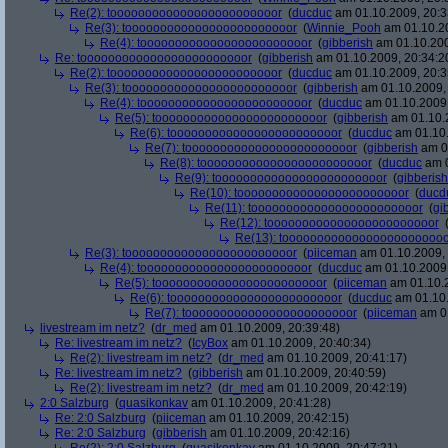
Re(2): toooooooooooooooooooooooor
(
ducduc
am 01.10.2009, 20:3
Re(3): toooooooooooooooooooooooor
(
Winnie_Pooh
am 01.10.20
Re(4): toooooooooooooooooooooooor
(
gibberish
am 01.10.200
Re: toooooooooooooooooooooooor
(
gibberish
am 01.10.2009, 20:34:2
Re(2): toooooooooooooooooooooooor
(
ducduc
am 01.10.2009, 20:3
Re(3): toooooooooooooooooooooooor
(
gibberish
am 01.10.2009, 
Re(4): toooooooooooooooooooooooor
(
ducduc
am 01.10.2009,
Re(5): toooooooooooooooooooooooor
(
gibberish
am 01.10.2
Re(6): toooooooooooooooooooooooor
(
ducduc
am 01.10.
Re(7): toooooooooooooooooooooooor
(
gibberish
am 01
Re(8): toooooooooooooooooooooooor
(
ducduc
am 0
Re(9): toooooooooooooooooooooooor
(
gibberish
Re(10): toooooooooooooooooooooooor
(
ducd
Re(11): toooooooooooooooooooooooor
(
gi
Re(12): toooooooooooooooooooooooor
Re(13): toooooooooooooooooooooooo
Re(3): toooooooooooooooooooooooor
(
piiceman
am 01.10.2009, 
Re(4): toooooooooooooooooooooooor
(
ducduc
am 01.10.2009,
Re(5): toooooooooooooooooooooooor
(
piiceman
am 01.10.2
Re(6): toooooooooooooooooooooooor
(
ducduc
am 01.10.
Re(7): toooooooooooooooooooooooor
(
piiceman
am 01
livestream im netz?
(
dr_med
am 01.10.2009, 20:39:48)
Re: livestream im netz?
(
IcyBox
am 01.10.2009, 20:40:34)
Re(2): livestream im netz?
(
dr_med
am 01.10.2009, 20:41:17)
Re: livestream im netz?
(
gibberish
am 01.10.2009, 20:40:59)
Re(2): livestream im netz?
(
dr_med
am 01.10.2009, 20:42:19)
2:0 Salzburg
(
quasikonkav
am 01.10.2009, 20:41:28)
Re: 2:0 Salzburg
(
piiceman
am 01.10.2009, 20:42:15)
Re: 2:0 Salzburg
(
gibberish
am 01.10.2009, 20:42:16)