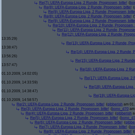
Re(7): UEFA-Europa-Liga, 2 Runde, Prognosen, bitte!
(
bo
Re(8): UEFA-Europa-Liga, 2 Runde, Prognosen, bitte!
(
Re(9): UEFA-Europa-Liga, 2 Runde, Prognosen, bitte
Re(8): UEFA-Europa-Liga, 2 Runde, Prognosen, bitte!
(
Re(9): UEFA-Europa-Liga, 2 Runde, Prognosen, bitte
Re(10): UEFA-Europa-Liga, 2 Runde, Prognosen, b
Re(11): UEFA-Europa-Liga, 2 Runde, Prognosen,
Re(12): UEFA-Europa-Liga, 2 Runde, Prognos
13:35:29)
Re(13): UEFA-Europa-Liga, 2 Runde, Prog
13:38:47)
Re(14): UEFA-Europa-Liga, 2 Runde, Pr
13:56:26)
Re(15): UEFA-Europa-Liga, 2 Runde,
13:57:47)
Re(16): UEFA-Europa-Liga, 2 Run
01.10.2009, 14:02:05)
Re(17): UEFA-Europa-Liga, 2 R
01.10.2009, 14:33:59)
Re(18): UEFA-Europa-Liga, 
01.10.2009, 14:38:47)
Re(19): UEFA-Europa-Liga
01.10.2009, 14:58:57)
Re(2): UEFA-Europa-Liga, 2 Runde, Prognosen, bitte!
(
gibberish
am 01.
Re(3): UEFA-Europa-Liga, 2 Runde, Prognosen, bitte!
(
bono_d70
am 
Re(4): UEFA-Europa-Liga, 2 Runde, Prognosen, bitte!
(
gibberish
a
Re(5): UEFA-Europa-Liga, 2 Runde, Prognosen, bitte!
(
bono_d
Re(6): UEFA-Europa-Liga, 2 Runde, Prognosen, bitte!
(
gibbe
Re(7): UEFA-Europa-Liga, 2 Runde, Prognosen, bitte!
(
bo
Re(8): UEFA-Europa-Liga, 2 Runde, Prognosen, bitte!
(