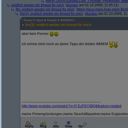
Re(9): UEFA-Europa-Liga, 2 Runde, Prognosen, bitte
endlich wieder ein thread für mich
(
ducduc
am 01.10.2009, 11:55:11)
Re: endlich wieder ein thread für mich
(
Mein Haus-mein Auto-mein Boot
Re(2): endlich wieder ein thread für mich
(
ducduc
am 01.10.2009, 11:
^
Forum
Sport & Freizeit
#
5686913
Re(3): endlich wieder ein thread für mich
aber kein Penner
ich erinne mich noch an deine Tipps der letzten WM/EM
---------------------------------------------------------------------
http:/
/
www.youtube.com/
watch?
v=IY-EzF9YXBQ&
feature=related
meine Firmengründungen,meine Geschäftspartner,meine Englandreis