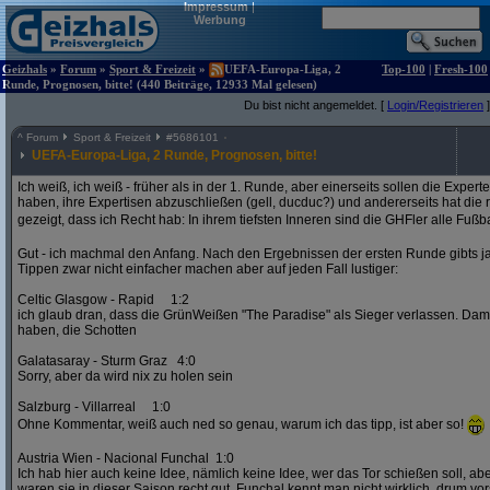
Impressum
|
Werbung
Geizhals
»
Forum
»
Sport & Freizeit
»
UEFA-Europa-Liga, 2
Top-100
|
Fresh-100
Runde, Prognosen, bitte! (440 Beiträge, 12933 Mal gelesen)
Du bist nicht angemeldet. [
Login/Registrieren
]
^
Forum
Sport & Freizeit
#
5686101
UEFA-Europa-Liga, 2 Runde, Prognosen, bitte!
Ich weiß, ich weiß - früher als in der 1. Runde, aber einerseits sollen die Exper
haben, ihre Expertisen abzuschließen (gell, ducduc?) und andererseits hat die
gezeigt, dass ich Recht hab: In ihrem tiefsten Inneren sind die GHFler alle Fußb
Gut - ich machmal den Anfang. Nach den Ergebnissen der ersten Runde gibts ja
Tippen zwar nicht einfacher machen aber auf jeden Fall lustiger:
Celtic Glasgow - Rapid 1:2
ich glaub dran, dass die GrünWeißen "The Paradise" als Sieger verlassen. D
haben, die Schotten
Galatasaray - Sturm Graz 4:0
Sorry, aber da wird nix zu holen sein
Salzburg - Villarreal 1:0
Ohne Kommentar, weiß auch ned so genau, warum ich das tipp, ist aber so!
Austria Wien - Nacional Funchal 1:0
Ich hab hier auch keine Idee, nämlich keine Idee, wer das Tor schießen soll, abe
waren sie in dieser Saison recht gut. Funchal kennt man nicht wirklich, drum vors