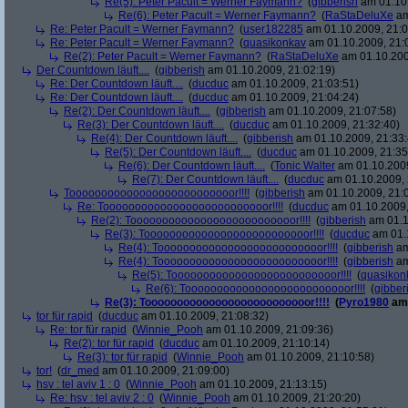
Re(5): Peter Pacult = Werner Faymann?
(
gibberish
am 01.10.
Re(6): Peter Pacult = Werner Faymann?
(
RaStaDeluXe
am
Re: Peter Pacult = Werner Faymann?
(
user182285
am 01.10.2009, 21:0
Re: Peter Pacult = Werner Faymann?
(
quasikonkav
am 01.10.2009, 21:
Re(2): Peter Pacult = Werner Faymann?
(
RaStaDeluXe
am 01.10.200
Der Countdown läuft....
(
gibberish
am 01.10.2009, 21:02:19)
Re: Der Countdown läuft....
(
ducduc
am 01.10.2009, 21:03:51)
Re: Der Countdown läuft....
(
ducduc
am 01.10.2009, 21:04:24)
Re(2): Der Countdown läuft....
(
gibberish
am 01.10.2009, 21:07:58)
Re(3): Der Countdown läuft....
(
ducduc
am 01.10.2009, 21:32:40)
Re(4): Der Countdown läuft....
(
gibberish
am 01.10.2009, 21:33:
Re(5): Der Countdown läuft....
(
ducduc
am 01.10.2009, 21:35
Re(6): Der Countdown läuft....
(
Tonic Walter
am 01.10.2009
Re(7): Der Countdown läuft....
(
ducduc
am 01.10.2009, 
Toooooooooooooooooooooooooor!!!!
(
gibberish
am 01.10.2009, 21:
Re: Toooooooooooooooooooooooooor!!!!
(
ducduc
am 01.10.2009,
Re(2): Toooooooooooooooooooooooooor!!!!
(
gibberish
am 01.1
Re(3): Toooooooooooooooooooooooooor!!!!
(
ducduc
am 01.1
Re(4): Toooooooooooooooooooooooooor!!!!
(
gibberish
am
Re(4): Toooooooooooooooooooooooooor!!!!
(
gibberish
am
Re(5): Toooooooooooooooooooooooooor!!!!
(
quasikon
Re(6): Toooooooooooooooooooooooooor!!!!
(
gibber
Re(3): Toooooooooooooooooooooooooor!!!!
(
Pyro1980
am 
tor für rapid
(
ducduc
am 01.10.2009, 21:08:32)
Re: tor für rapid
(
Winnie_Pooh
am 01.10.2009, 21:09:36)
Re(2): tor für rapid
(
ducduc
am 01.10.2009, 21:10:14)
Re(3): tor für rapid
(
Winnie_Pooh
am 01.10.2009, 21:10:58)
tor!
(
dr_med
am 01.10.2009, 21:09:00)
hsv : tel aviv 1 : 0
(
Winnie_Pooh
am 01.10.2009, 21:13:15)
Re: hsv : tel aviv 2 : 0
(
Winnie_Pooh
am 01.10.2009, 21:20:20)