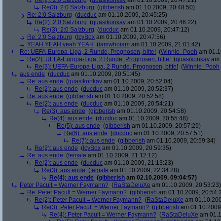
Re(2): 2:0 Salzburg
(
quasikonkav
am 01.10.2009, 20:47:21)
Re(3): 2:0 Salzburg
(
gibberish
am 01.10.2009, 20:48:50)
Re: 2:0 Salzburg
(
ducduc
am 01.10.2009, 20:45:25)
Re(2): 2:0 Salzburg
(
quasikonkav
am 01.10.2009, 20:46:22)
Re(3): 2:0 Salzburg
(
ducduc
am 01.10.2009, 20:47:12)
Re: 2:0 Salzburg
(
IcyBox
am 01.10.2009, 20:47:56)
YEAH YEAH yeah YEAH
(
iamwhoiam
am 01.10.2009, 21:01:42)
Re: UEFA-Europa-Liga, 2 Runde, Prognosen, bitte!
(
Winnie_Pooh
am 01.10
Re(2): UEFA-Europa-Liga, 2 Runde, Prognosen, bitte!
(
quasikonkav
am 
Re(3): UEFA-Europa-Liga, 2 Runde, Prognosen, bitte!
(
Winnie_Pooh
aus ende
(
ducduc
am 01.10.2009, 20:51:45)
Re: aus ende
(
quasikonkav
am 01.10.2009, 20:52:04)
Re(2): aus ende
(
ducduc
am 01.10.2009, 20:52:37)
Re: aus ende
(
gibberish
am 01.10.2009, 20:52:58)
Re(2): aus ende
(
ducduc
am 01.10.2009, 20:54:21)
Re(3): aus ende
(
gibberish
am 01.10.2009, 20:54:58)
Re(4): aus ende
(
ducduc
am 01.10.2009, 20:55:48)
Re(5): aus ende
(
gibberish
am 01.10.2009, 20:57:29)
Re(6): aus ende
(
ducduc
am 01.10.2009, 20:57:51)
Re(7): aus ende
(
gibberish
am 01.10.2009, 20:59:34)
Re(2): aus ende
(
IcyBox
am 01.10.2009, 20:59:35)
Re: aus ende
(
female
am 01.10.2009, 21:12:12)
Re(2): aus ende
(
ducduc
am 01.10.2009, 21:13:23)
Re(3): aus ende
(
female
am 01.10.2009, 22:34:28)
Re(4): aus ende
(
gibberish
am 02.10.2009, 09:04:57)
Peter Pacult = Werner Faymann?
(
RaStaDeluXe
am 01.10.2009, 20:53:23)
Re: Peter Pacult = Werner Faymann?
(
gibberish
am 01.10.2009, 20:54:
Re(2): Peter Pacult = Werner Faymann?
(
RaStaDeluXe
am 01.10.200
Re(3): Peter Pacult = Werner Faymann?
(
gibberish
am 01.10.2009,
Re(4): Peter Pacult = Werner Faymann?
(
RaStaDeluXe
am 01.1