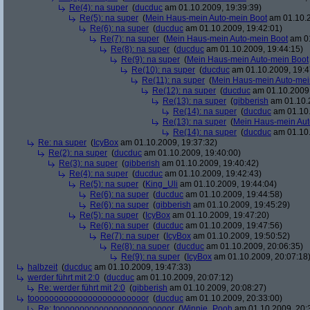
Re(4): na super
(
ducduc
am 01.10.2009, 19:39:39)
Re(5): na super
(
Mein Haus-mein Auto-mein Boot
am 01.10.2
Re(6): na super
(
ducduc
am 01.10.2009, 19:42:01)
Re(7): na super
(
Mein Haus-mein Auto-mein Boot
am 01
Re(8): na super
(
ducduc
am 01.10.2009, 19:44:15)
Re(9): na super
(
Mein Haus-mein Auto-mein Boot
Re(10): na super
(
ducduc
am 01.10.2009, 19:4
Re(11): na super
(
Mein Haus-mein Auto-mei
Re(12): na super
(
ducduc
am 01.10.2009,
Re(13): na super
(
gibberish
am 01.10.2
Re(14): na super
(
ducduc
am 01.10.
Re(13): na super
(
Mein Haus-mein Aut
Re(14): na super
(
ducduc
am 01.10.
Re: na super
(
IcyBox
am 01.10.2009, 19:37:32)
Re(2): na super
(
ducduc
am 01.10.2009, 19:40:00)
Re(3): na super
(
gibberish
am 01.10.2009, 19:40:42)
Re(4): na super
(
ducduc
am 01.10.2009, 19:42:43)
Re(5): na super
(
King_Uli
am 01.10.2009, 19:44:04)
Re(6): na super
(
ducduc
am 01.10.2009, 19:44:58)
Re(6): na super
(
gibberish
am 01.10.2009, 19:45:29)
Re(5): na super
(
IcyBox
am 01.10.2009, 19:47:20)
Re(6): na super
(
ducduc
am 01.10.2009, 19:47:56)
Re(7): na super
(
IcyBox
am 01.10.2009, 19:50:52)
Re(8): na super
(
ducduc
am 01.10.2009, 20:06:35)
Re(9): na super
(
IcyBox
am 01.10.2009, 20:07:18
halbzeit
(
ducduc
am 01.10.2009, 19:47:33)
werder führt mit 2:0
(
ducduc
am 01.10.2009, 20:07:12)
Re: werder führt mit 2:0
(
gibberish
am 01.10.2009, 20:08:27)
toooooooooooooooooooooooor
(
ducduc
am 01.10.2009, 20:33:00)
Re: toooooooooooooooooooooooor
(
Winnie_Pooh
am 01.10.2009, 20: