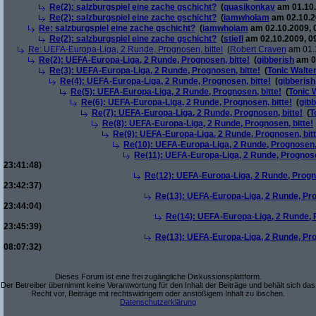
Re(2): salzburgspiel eine zache gschicht?
(
quasikonkav
am 01.10.
Re(2): salzburgspiel eine zache gschicht?
(
iamwhoiam
am 02.10.2
Re: salzburgspiel eine zache gschicht?
(
iamwhoiam
am 02.10.2009, 
Re(2): salzburgspiel eine zache gschicht?
(
stiefl
am 02.10.2009, 0
Re: UEFA-Europa-Liga, 2 Runde, Prognosen, bitte!
(
Robert Craven
am 01.1
Re(2): UEFA-Europa-Liga, 2 Runde, Prognosen, bitte!
(
gibberish
am 01
Re(3): UEFA-Europa-Liga, 2 Runde, Prognosen, bitte!
(
Tonic Walte
Re(4): UEFA-Europa-Liga, 2 Runde, Prognosen, bitte!
(
gibberish
Re(5): UEFA-Europa-Liga, 2 Runde, Prognosen, bitte!
(
Tonic 
Re(6): UEFA-Europa-Liga, 2 Runde, Prognosen, bitte!
(
gibb
Re(7): UEFA-Europa-Liga, 2 Runde, Prognosen, bitte!
(
T
Re(8): UEFA-Europa-Liga, 2 Runde, Prognosen, bitte!
Re(9): UEFA-Europa-Liga, 2 Runde, Prognosen, bitt
Re(10): UEFA-Europa-Liga, 2 Runde, Prognosen, 
Re(11): UEFA-Europa-Liga, 2 Runde, Prognose
23:41:48)
Re(12): UEFA-Europa-Liga, 2 Runde, Progno
23:42:37)
Re(13): UEFA-Europa-Liga, 2 Runde, Pro
23:44:04)
Re(14): UEFA-Europa-Liga, 2 Runde, P
23:45:39)
Re(13): UEFA-Europa-Liga, 2 Runde, Pro
08:07:32)
Dieses Forum ist eine frei zugängliche Diskussionsplattform.
Der Betreiber übernimmt keine Verantwortung für den Inhalt der Beiträge und behält sich das
Recht vor, Beiträge mit rechtswidrigem oder anstößigem Inhalt zu löschen.
Datenschutzerklärung