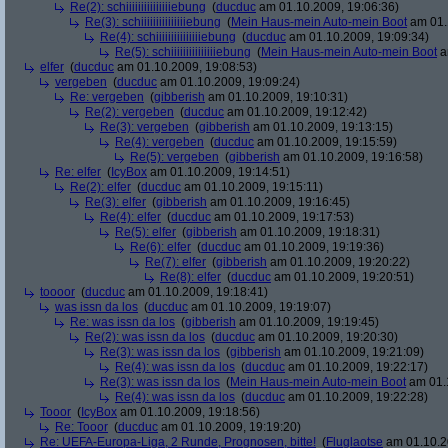
Re(2): schiiiiiiiiiiiiiiiebung
(
ducduc
am 01.10.2009, 19:06:36)
Re(3): schiiiiiiiiiiiiiiiebung
(
Mein Haus-mein Auto-mein Boot
am 01.
Re(4): schiiiiiiiiiiiiiiiebung
(
ducduc
am 01.10.2009, 19:09:34)
Re(5): schiiiiiiiiiiiiiiiebung
(
Mein Haus-mein Auto-mein Boot
a
elfer
(
ducduc
am 01.10.2009, 19:08:53)
vergeben
(
ducduc
am 01.10.2009, 19:09:24)
Re: vergeben
(
gibberish
am 01.10.2009, 19:10:31)
Re(2): vergeben
(
ducduc
am 01.10.2009, 19:12:42)
Re(3): vergeben
(
gibberish
am 01.10.2009, 19:13:15)
Re(4): vergeben
(
ducduc
am 01.10.2009, 19:15:59)
Re(5): vergeben
(
gibberish
am 01.10.2009, 19:16:58)
Re: elfer
(
IcyBox
am 01.10.2009, 19:14:51)
Re(2): elfer
(
ducduc
am 01.10.2009, 19:15:11)
Re(3): elfer
(
gibberish
am 01.10.2009, 19:16:45)
Re(4): elfer
(
ducduc
am 01.10.2009, 19:17:53)
Re(5): elfer
(
gibberish
am 01.10.2009, 19:18:31)
Re(6): elfer
(
ducduc
am 01.10.2009, 19:19:36)
Re(7): elfer
(
gibberish
am 01.10.2009, 19:20:22)
Re(8): elfer
(
ducduc
am 01.10.2009, 19:20:51)
toooor
(
ducduc
am 01.10.2009, 19:18:41)
was issn da los
(
ducduc
am 01.10.2009, 19:19:07)
Re: was issn da los
(
gibberish
am 01.10.2009, 19:19:45)
Re(2): was issn da los
(
ducduc
am 01.10.2009, 19:20:30)
Re(3): was issn da los
(
gibberish
am 01.10.2009, 19:21:09)
Re(4): was issn da los
(
ducduc
am 01.10.2009, 19:22:17)
Re(3): was issn da los
(
Mein Haus-mein Auto-mein Boot
am 01.1
Re(4): was issn da los
(
ducduc
am 01.10.2009, 19:22:28)
Tooor
(
IcyBox
am 01.10.2009, 19:18:56)
Re: Tooor
(
ducduc
am 01.10.2009, 19:19:20)
Re: UEFA-Europa-Liga, 2 Runde, Prognosen, bitte!
(
Fluglaotse
am 01.10.2