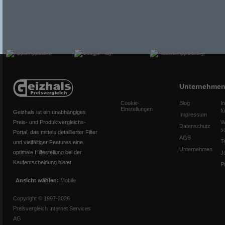
Unternehme
Cookie-
Blog
I
Einstellungen
f
Geizhals ist ein unabhängiges
Impressum
Preis- und Produktvergleichs-
W
Datenschutz
s
Portal, das mittels detaillierter Filter
AGB
T
und vielfältiger Features eine
Unternehmen
optimale Hilfestellung bei der
J
Kaufentscheidung bietet.
P
Ansicht wählen:
Mobile
Copyright © 1997-2026
Preisvergleich Internet Services
AG