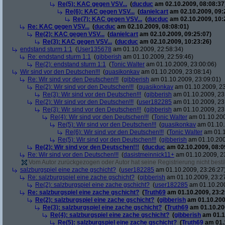
Re(5): KAC gegen VSV...
(
ducduc
am 02.10.2009, 08:08:37
Re(6): KAC gegen VSV...
(
danielcart
am 02.10.2009, 09:
Re(7): KAC gegen VSV...
(
ducduc
am 02.10.2009, 10:
Re: KAC gegen VSV...
(
ducduc
am 02.10.2009, 08:08:01)
Re(2): KAC gegen VSV...
(
danielcart
am 02.10.2009, 09:25:07)
Re(3): KAC gegen VSV...
(
ducduc
am 02.10.2009, 10:23:26)
endstand sturm 1:1
(
User135678
am 01.10.2009, 22:58:34)
Re: endstand sturm 1:1
(
gibberish
am 01.10.2009, 22:59:46)
Re(2): endstand sturm 1:1
(
Tonic Walter
am 01.10.2009, 23:00:06)
Wir sind vor den Deutschen!!!
(
quasikonkav
am 01.10.2009, 23:08:14)
Re: Wir sind vor den Deutschen!!!
(
gibberish
am 01.10.2009, 23:09:01)
Re(2): Wir sind vor den Deutschen!!!
(
quasikonkav
am 01.10.2009, 23
Re(3): Wir sind vor den Deutschen!!!
(
gibberish
am 01.10.2009, 23
Re(2): Wir sind vor den Deutschen!!!
(
user182285
am 01.10.2009, 23
Re(3): Wir sind vor den Deutschen!!!
(
gibberish
am 01.10.2009, 23
Re(4): Wir sind vor den Deutschen!!!
(
Tonic Walter
am 01.10.200
Re(5): Wir sind vor den Deutschen!!!
(
quasikonkav
am 01.10.
Re(6): Wir sind vor den Deutschen!!!
(
Tonic Walter
am 01.1
Re(5): Wir sind vor den Deutschen!!!
(
gibberish
am 01.10.200
Re(2): Wir sind vor den Deutschen!!!
(
ducduc
am 02.10.2009, 08:0
Re: Wir sind vor den Deutschen!!!
(
dasistmeinnick11+
am 01.10.2009, 2
Vom Autor zurückgezogen oder Autor hat seine Registrierung nicht bestä
salzburgspiel eine zache gschicht?
(
user182285
am 01.10.2009, 23:26:27
Re: salzburgspiel eine zache gschicht?
(
gibberish
am 01.10.2009, 23:2
Re(2): salzburgspiel eine zache gschicht?
(
user182285
am 01.10.200
Re: salzburgspiel eine zache gschicht?
(
Truth69
am 01.10.2009, 23:2
Re(2): salzburgspiel eine zache gschicht?
(
gibberish
am 01.10.200
Re(3): salzburgspiel eine zache gschicht?
(
Truth69
am 01.10.200
Re(4): salzburgspiel eine zache gschicht?
(
gibberish
am 01.1
Re(5): salzburgspiel eine zache gschicht?
(
Truth69
am 01.1