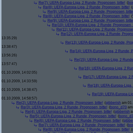
Re(7): UEFA-Europa-Liga, 2 Runde, Prognosen, bitte!
(
bo
Re(8): UEFA-Europa-Liga, 2 Runde, Prognosen, bitte!
(
Re(9): UEFA-Europa-Liga, 2 Runde, Prognosen, bitte
Re(8): UEFA-Europa-Liga, 2 Runde, Prognosen, bitte!
(
Re(9): UEFA-Europa-Liga, 2 Runde, Prognosen, bitte
Re(10): UEFA-Europa-Liga, 2 Runde, Prognosen, b
Re(11): UEFA-Europa-Liga, 2 Runde, Prognosen,
Re(12): UEFA-Europa-Liga, 2 Runde, Prognos
13:35:29)
Re(13): UEFA-Europa-Liga, 2 Runde, Prog
13:38:47)
Re(14): UEFA-Europa-Liga, 2 Runde, Pr
13:56:26)
Re(15): UEFA-Europa-Liga, 2 Runde,
13:57:47)
Re(16): UEFA-Europa-Liga, 2 Run
01.10.2009, 14:02:05)
Re(17): UEFA-Europa-Liga, 2 R
01.10.2009, 14:33:59)
Re(18): UEFA-Europa-Liga, 
01.10.2009, 14:38:47)
Re(19): UEFA-Europa-Liga
01.10.2009, 14:58:57)
Re(2): UEFA-Europa-Liga, 2 Runde, Prognosen, bitte!
(
gibberish
am 01.
Re(3): UEFA-Europa-Liga, 2 Runde, Prognosen, bitte!
(
bono_d70
am 
Re(4): UEFA-Europa-Liga, 2 Runde, Prognosen, bitte!
(
gibberish
a
Re(5): UEFA-Europa-Liga, 2 Runde, Prognosen, bitte!
(
bono_d
Re(6): UEFA-Europa-Liga, 2 Runde, Prognosen, bitte!
(
gibbe
Re(7): UEFA-Europa-Liga, 2 Runde, Prognosen, bitte!
(
bo
Re(8): UEFA-Europa-Liga, 2 Runde, Prognosen, bitte!
(