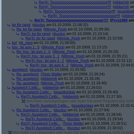
Re(4): Toooooooooooooooooooooooooor!!!!
(
gibberish
am
Re(4): Toooooooooooooooooooooooooor!!!!
(
gibberish
am
Re(5): Toooooooooooooooooooooooooor!!!!
(
quasikon
Re(6): Toooooooooooooooooooooooooor!!!!
(
gibber
Re(3): Toooooooooooooooooooooooooor!!!!
(
Pyro1980
am 
tor für rapid
(
ducduc
am 01.10.2009, 21:08:32)
Re: tor für rapid
(
Winnie_Pooh
am 01.10.2009, 21:09:36)
Re(2): tor für rapid
(
ducduc
am 01.10.2009, 21:10:14)
Re(3): tor für rapid
(
Winnie_Pooh
am 01.10.2009, 21:10:58)
tor!
(
dr_med
am 01.10.2009, 21:09:00)
hsv : tel aviv 1 : 0
(
Winnie_Pooh
am 01.10.2009, 21:13:15)
Re: hsv : tel aviv 2 : 0
(
Winnie_Pooh
am 01.10.2009, 21:20:20)
Re(2): hsv : tel aviv 3 : 1
(
Winnie_Pooh
am 01.10.2009, 21:55:21)
Re(3): hsv : tel aviv 3 : 2
(
Winnie_Pooh
am 01.10.2009, 22:31:12)
Re(4): hsv : tel aviv 4 : 2
(
Winnie_Pooh
am 01.10.2009, 22:44:0
ausgleich
(
ducduc
am 01.10.2009, 21:25:50)
Re: ausgleich
(
Tonic Walter
am 01.10.2009, 21:26:24)
Re: ausgleich
(
gibberish
am 01.10.2009, 21:26:28)
Re: ausgleich
(
Winnie_Pooh
am 01.10.2009, 21:26:40)
Ausgleich Celtic...
(
gibberish
am 01.10.2009, 21:26:02)
Re: Ausgleich Celtic...
(
quasikonkav
am 01.10.2009, 21:26:40)
Re(2): Ausgleich Celtic...
(
gibberish
am 01.10.2009, 21:27:30)
Vom Autor zurückgezogen oder Autor hat seine Registrierung nicht 
Re(4): Ausgleich Celtic...
(
quasikonkav
am 01.10.2009, 21:32:4
Re: Ausgleich Celtic...
(
ducduc
am 01.10.2009, 21:27:04)
Re(2): Ausgleich Celtic...
(
gibberish
am 01.10.2009, 21:28:04)
Re(3): Ausgleich Celtic...
(
ducduc
am 01.10.2009, 21:29:54)
Re(2): Ausgleich Celtic...
(
Tonic Walter
am 01.10.2009, 21:28:51)
Re(3): Ausgleich Celtic...
(
ducduc
am 01.10.2009, 21:30:02)
Vom Autor zurückgezogen oder Autor hat seine Registrierung nicht bestätig