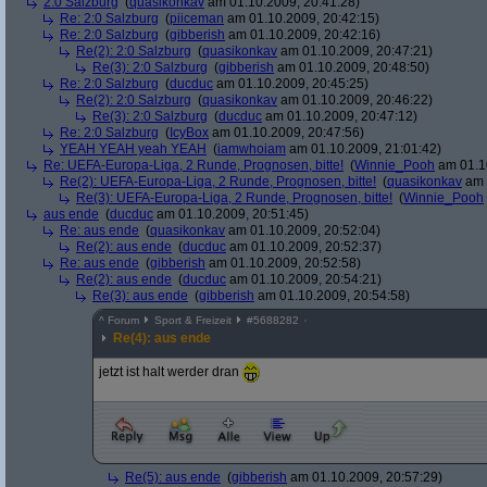
2:0 Salzburg
(
quasikonkav
am 01.10.2009, 20:41:28)
Re: 2:0 Salzburg
(
piiceman
am 01.10.2009, 20:42:15)
Re: 2:0 Salzburg
(
gibberish
am 01.10.2009, 20:42:16)
Re(2): 2:0 Salzburg
(
quasikonkav
am 01.10.2009, 20:47:21)
Re(3): 2:0 Salzburg
(
gibberish
am 01.10.2009, 20:48:50)
Re: 2:0 Salzburg
(
ducduc
am 01.10.2009, 20:45:25)
Re(2): 2:0 Salzburg
(
quasikonkav
am 01.10.2009, 20:46:22)
Re(3): 2:0 Salzburg
(
ducduc
am 01.10.2009, 20:47:12)
Re: 2:0 Salzburg
(
IcyBox
am 01.10.2009, 20:47:56)
YEAH YEAH yeah YEAH
(
iamwhoiam
am 01.10.2009, 21:01:42)
Re: UEFA-Europa-Liga, 2 Runde, Prognosen, bitte!
(
Winnie_Pooh
am 01.10
Re(2): UEFA-Europa-Liga, 2 Runde, Prognosen, bitte!
(
quasikonkav
am 
Re(3): UEFA-Europa-Liga, 2 Runde, Prognosen, bitte!
(
Winnie_Pooh
aus ende
(
ducduc
am 01.10.2009, 20:51:45)
Re: aus ende
(
quasikonkav
am 01.10.2009, 20:52:04)
Re(2): aus ende
(
ducduc
am 01.10.2009, 20:52:37)
Re: aus ende
(
gibberish
am 01.10.2009, 20:52:58)
Re(2): aus ende
(
ducduc
am 01.10.2009, 20:54:21)
Re(3): aus ende
(
gibberish
am 01.10.2009, 20:54:58)
^
Forum
Sport & Freizeit
#
5688282
Re(4): aus ende
jetzt ist halt werder dran
Re(5): aus ende
(
gibberish
am 01.10.2009, 20:57:29)