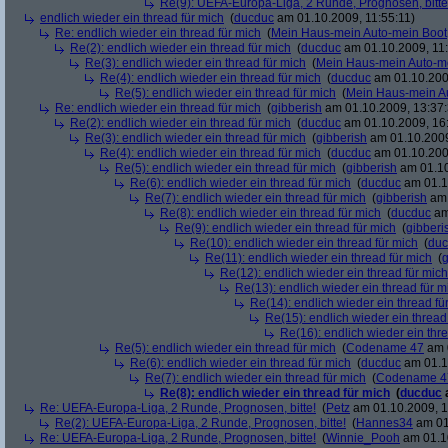
Re(9): UEFA-Europa-Liga, 2 Runde, Prognosen, bitte
endlich wieder ein thread für mich
(
ducduc
am 01.10.2009, 11:55:11)
Re: endlich wieder ein thread für mich
(
Mein Haus-mein Auto-mein Boot
Re(2): endlich wieder ein thread für mich
(
ducduc
am 01.10.2009, 11:
Re(3): endlich wieder ein thread für mich
(
Mein Haus-mein Auto-m
Re(4): endlich wieder ein thread für mich
(
ducduc
am 01.10.200
Re(5): endlich wieder ein thread für mich
(
Mein Haus-mein A
Re: endlich wieder ein thread für mich
(
gibberish
am 01.10.2009, 13:37:
Re(2): endlich wieder ein thread für mich
(
ducduc
am 01.10.2009, 16
Re(3): endlich wieder ein thread für mich
(
gibberish
am 01.10.2009
Re(4): endlich wieder ein thread für mich
(
ducduc
am 01.10.200
Re(5): endlich wieder ein thread für mich
(
gibberish
am 01.10
Re(6): endlich wieder ein thread für mich
(
ducduc
am 01.1
Re(7): endlich wieder ein thread für mich
(
gibberish
am 
Re(8): endlich wieder ein thread für mich
(
ducduc
am
Re(9): endlich wieder ein thread für mich
(
gibberi
Re(10): endlich wieder ein thread für mich
(
duc
Re(11): endlich wieder ein thread für mich
(
g
Re(12): endlich wieder ein thread für mich
Re(13): endlich wieder ein thread für m
Re(14): endlich wieder ein thread fü
Re(15): endlich wieder ein thread
Re(16): endlich wieder ein thr
Re(5): endlich wieder ein thread für mich
(
Codename 47
am 0
Re(6): endlich wieder ein thread für mich
(
ducduc
am 01.1
Re(7): endlich wieder ein thread für mich
(
Codename 4
Re(8): endlich wieder ein thread für mich
(
ducduc
Re: UEFA-Europa-Liga, 2 Runde, Prognosen, bitte!
(
Petz
am 01.10.2009, 1
Re(2): UEFA-Europa-Liga, 2 Runde, Prognosen, bitte!
(
Hannes34
am 01
Re: UEFA-Europa-Liga, 2 Runde, Prognosen, bitte!
(
Winnie_Pooh
am 01.10