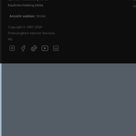
Kaufentscheidung bietet.
P
Ansicht wählen:
Mobile
Copyright © 1997-2026
Preisvergleich Internet Services
AG