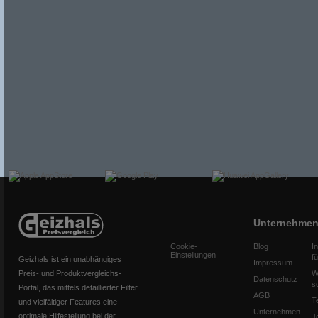
Unternehme
Cookie-
Blog
I
Einstellungen
f
Geizhals ist ein unabhängiges
Impressum
Preis- und Produktvergleichs-
W
Datenschutz
s
Portal, das mittels detaillierter Filter
AGB
T
und vielfältiger Features eine
Unternehmen
optimale Hilfestellung bei der
J