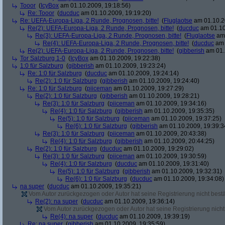
Tooor
(
IcyBox
am 01.10.2009, 19:18:56)
Re: Tooor
(
ducduc
am 01.10.2009, 19:19:20)
Re: UEFA-Europa-Liga, 2 Runde, Prognosen, bitte!
(
Fluglaotse
am 01.10.2
Re(2): UEFA-Europa-Liga, 2 Runde, Prognosen, bitte!
(
ducduc
am 01.10
Re(3): UEFA-Europa-Liga, 2 Runde, Prognosen, bitte!
(
Fluglaotse
am 
Re(4): UEFA-Europa-Liga, 2 Runde, Prognosen, bitte!
(
ducduc
am 
Re(2): UEFA-Europa-Liga, 2 Runde, Prognosen, bitte!
(
gibberish
am 01.
Tor Salzburg 1-0
(
IcyBox
am 01.10.2009, 19:22:38)
1:0 für Salzburg
(
gibberish
am 01.10.2009, 19:23:24)
Re: 1:0 für Salzburg
(
ducduc
am 01.10.2009, 19:24:14)
Re(2): 1:0 für Salzburg
(
gibberish
am 01.10.2009, 19:24:40)
Re: 1:0 für Salzburg
(
piiceman
am 01.10.2009, 19:27:29)
Re(2): 1:0 für Salzburg
(
gibberish
am 01.10.2009, 19:28:21)
Re(3): 1:0 für Salzburg
(
piiceman
am 01.10.2009, 19:34:16)
Re(4): 1:0 für Salzburg
(
gibberish
am 01.10.2009, 19:35:35)
Re(5): 1:0 für Salzburg
(
piiceman
am 01.10.2009, 19:37:25)
Re(6): 1:0 für Salzburg
(
gibberish
am 01.10.2009, 19:39:3
Re(3): 1:0 für Salzburg
(
piiceman
am 01.10.2009, 20:43:38)
Re(4): 1:0 für Salzburg
(
gibberish
am 01.10.2009, 20:44:25)
Re(2): 1:0 für Salzburg
(
ducduc
am 01.10.2009, 19:29:02)
Re(3): 1:0 für Salzburg
(
piiceman
am 01.10.2009, 19:30:59)
Re(4): 1:0 für Salzburg
(
ducduc
am 01.10.2009, 19:31:40)
Re(5): 1:0 für Salzburg
(
gibberish
am 01.10.2009, 19:32:31)
Re(6): 1:0 für Salzburg
(
ducduc
am 01.10.2009, 19:34:08)
na super
(
ducduc
am 01.10.2009, 19:35:21)
Vom Autor zurückgezogen oder Autor hat seine Registrierung nicht bestä
Re(2): na super
(
ducduc
am 01.10.2009, 19:36:14)
Vom Autor zurückgezogen oder Autor hat seine Registrierung nicht 
Re(4): na super
(
ducduc
am 01.10.2009, 19:39:19)
Re: na super
(
gibberish
am 01.10.2009, 19:35:59)