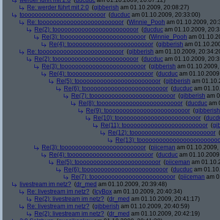
werder führt mit 2:0
(
ducduc
am 01.10.2009, 20:07:12)
Re: werder führt mit 2:0
(
gibberish
am 01.10.2009, 20:08:27)
toooooooooooooooooooooooor
(
ducduc
am 01.10.2009, 20:33:00)
Re: toooooooooooooooooooooooor
(
Winnie_Pooh
am 01.10.2009, 20:
Re(2): toooooooooooooooooooooooor
(
ducduc
am 01.10.2009, 20:3
Re(3): toooooooooooooooooooooooor
(
Winnie_Pooh
am 01.10.20
Re(4): toooooooooooooooooooooooor
(
gibberish
am 01.10.200
Re: toooooooooooooooooooooooor
(
gibberish
am 01.10.2009, 20:34:2
Re(2): toooooooooooooooooooooooor
(
ducduc
am 01.10.2009, 20:3
Re(3): toooooooooooooooooooooooor
(
gibberish
am 01.10.2009, 
Re(4): toooooooooooooooooooooooor
(
ducduc
am 01.10.2009,
Re(5): toooooooooooooooooooooooor
(
gibberish
am 01.10.2
Re(6): toooooooooooooooooooooooor
(
ducduc
am 01.10.
Re(7): toooooooooooooooooooooooor
(
gibberish
am 01
Re(8): toooooooooooooooooooooooor
(
ducduc
am 0
Re(9): toooooooooooooooooooooooor
(
gibberish
Re(10): toooooooooooooooooooooooor
(
ducd
Re(11): toooooooooooooooooooooooor
(
gi
Re(12): toooooooooooooooooooooooor
Re(13): toooooooooooooooooooooooo
Re(3): toooooooooooooooooooooooor
(
piiceman
am 01.10.2009, 
Re(4): toooooooooooooooooooooooor
(
ducduc
am 01.10.2009,
Re(5): toooooooooooooooooooooooor
(
piiceman
am 01.10.2
Re(6): toooooooooooooooooooooooor
(
ducduc
am 01.10.
Re(7): toooooooooooooooooooooooor
(
piiceman
am 01
livestream im netz?
(
dr_med
am 01.10.2009, 20:39:48)
Re: livestream im netz?
(
IcyBox
am 01.10.2009, 20:40:34)
Re(2): livestream im netz?
(
dr_med
am 01.10.2009, 20:41:17)
Re: livestream im netz?
(
gibberish
am 01.10.2009, 20:40:59)
Re(2): livestream im netz?
(
dr_med
am 01.10.2009, 20:42:19)