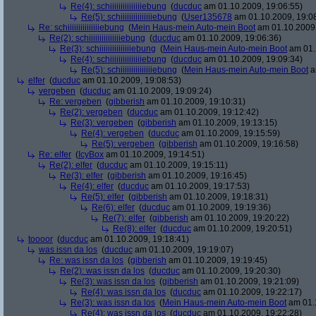
Re(4): schiiiiiiiiiiiiiiiebung
(
ducduc
am 01.10.2009, 19:06:55)
Re(5): schiiiiiiiiiiiiiiiebung
(
User135678
am 01.10.2009, 19:0
Re: schiiiiiiiiiiiiiiiebung
(
Mein Haus-mein Auto-mein Boot
am 01.10.2009,
Re(2): schiiiiiiiiiiiiiiiebung
(
ducduc
am 01.10.2009, 19:06:36)
Re(3): schiiiiiiiiiiiiiiiebung
(
Mein Haus-mein Auto-mein Boot
am 01.
Re(4): schiiiiiiiiiiiiiiiebung
(
ducduc
am 01.10.2009, 19:09:34)
Re(5): schiiiiiiiiiiiiiiiebung
(
Mein Haus-mein Auto-mein Boot
a
elfer
(
ducduc
am 01.10.2009, 19:08:53)
vergeben
(
ducduc
am 01.10.2009, 19:09:24)
Re: vergeben
(
gibberish
am 01.10.2009, 19:10:31)
Re(2): vergeben
(
ducduc
am 01.10.2009, 19:12:42)
Re(3): vergeben
(
gibberish
am 01.10.2009, 19:13:15)
Re(4): vergeben
(
ducduc
am 01.10.2009, 19:15:59)
Re(5): vergeben
(
gibberish
am 01.10.2009, 19:16:58)
Re: elfer
(
IcyBox
am 01.10.2009, 19:14:51)
Re(2): elfer
(
ducduc
am 01.10.2009, 19:15:11)
Re(3): elfer
(
gibberish
am 01.10.2009, 19:16:45)
Re(4): elfer
(
ducduc
am 01.10.2009, 19:17:53)
Re(5): elfer
(
gibberish
am 01.10.2009, 19:18:31)
Re(6): elfer
(
ducduc
am 01.10.2009, 19:19:36)
Re(7): elfer
(
gibberish
am 01.10.2009, 19:20:22)
Re(8): elfer
(
ducduc
am 01.10.2009, 19:20:51)
toooor
(
ducduc
am 01.10.2009, 19:18:41)
was issn da los
(
ducduc
am 01.10.2009, 19:19:07)
Re: was issn da los
(
gibberish
am 01.10.2009, 19:19:45)
Re(2): was issn da los
(
ducduc
am 01.10.2009, 19:20:30)
Re(3): was issn da los
(
gibberish
am 01.10.2009, 19:21:09)
Re(4): was issn da los
(
ducduc
am 01.10.2009, 19:22:17)
Re(3): was issn da los
(
Mein Haus-mein Auto-mein Boot
am 01.1
Re(4): was issn da los
(
ducduc
am 01.10.2009, 19:22:28)