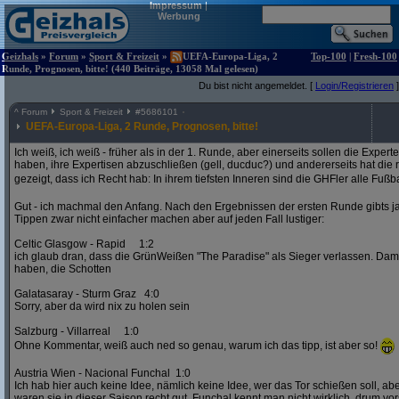
Impressum
|
Werbung
Geizhals
»
Forum
»
Sport & Freizeit
»
UEFA-Europa-Liga, 2
Top-100
|
Fresh-100
Runde, Prognosen, bitte! (440 Beiträge, 13058 Mal gelesen)
Du bist nicht angemeldet. [
Login/Registrieren
]
^
Forum
Sport & Freizeit
#
5686101
UEFA-Europa-Liga, 2 Runde, Prognosen, bitte!
Ich weiß, ich weiß - früher als in der 1. Runde, aber einerseits sollen die Exper
haben, ihre Expertisen abzuschließen (gell, ducduc?) und andererseits hat die
gezeigt, dass ich Recht hab: In ihrem tiefsten Inneren sind die GHFler alle Fußb
Gut - ich machmal den Anfang. Nach den Ergebnissen der ersten Runde gibts ja
Tippen zwar nicht einfacher machen aber auf jeden Fall lustiger:
Celtic Glasgow - Rapid 1:2
ich glaub dran, dass die GrünWeißen "The Paradise" als Sieger verlassen. D
haben, die Schotten
Galatasaray - Sturm Graz 4:0
Sorry, aber da wird nix zu holen sein
Salzburg - Villarreal 1:0
Ohne Kommentar, weiß auch ned so genau, warum ich das tipp, ist aber so!
Austria Wien - Nacional Funchal 1:0
Ich hab hier auch keine Idee, nämlich keine Idee, wer das Tor schießen soll, abe
waren sie in dieser Saison recht gut. Funchal kennt man nicht wirklich, drum vors