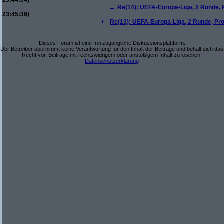
23:44:04)
Re(14): UEFA-Europa-Liga, 2 Runde, P
23:45:39)
Re(13): UEFA-Europa-Liga, 2 Runde, Pro
Dieses Forum ist eine frei zugängliche Diskussionsplattform.
Der Betreiber übernimmt keine Verantwortung für den Inhalt der Beiträge und behält sich das
Recht vor, Beiträge mit rechtswidrigem oder anstößigem Inhalt zu löschen.
Datenschutzerklärung