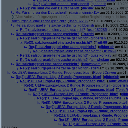
Re(5): Wir sind vor den Deutschen!!!
(
gibberish
am 01.10.200
Re(2): Wir sind vor den Deutschen!!!
(
ducduc
am 02.10.2009, 08:0
Re: Wir sind vor den Deutschen!!!
(
dasistmeinnick11+
am 01.10.2009, 2
Vom Autor zurückgezogen oder Autor hat seine Registrierung nicht bestä
salzburgspiel eine zache gschicht?
(
user182285
am 01.10.2009, 23:26:27
Re: salzburgspiel eine zache gschicht?
(
gibberish
am 01.10.2009, 23:2
Re(2): salzburgspiel eine zache gschicht?
(
user182285
am 01.10.200
Re: salzburgspiel eine zache gschicht?
(
Truth69
am 01.10.2009, 23:2
Re(2): salzburgspiel eine zache gschicht?
(
gibberish
am 01.10.200
Re(3): salzburgspiel eine zache gschicht?
(
Truth69
am 01.10.200
Re(4): salzburgspiel eine zache gschicht?
(
gibberish
am 01.1
Re(5): salzburgspiel eine zache gschicht?
(
Truth69
am 01.1
Re(2): salzburgspiel eine zache gschicht?
(
quasikonkav
am 01.10.
Re(2): salzburgspiel eine zache gschicht?
(
iamwhoiam
am 02.10.2
Re: salzburgspiel eine zache gschicht?
(
iamwhoiam
am 02.10.2009, 
Re(2): salzburgspiel eine zache gschicht?
(
stiefl
am 02.10.2009, 0
Re: UEFA-Europa-Liga, 2 Runde, Prognosen, bitte!
(
Robert Craven
am 01.1
Re(2): UEFA-Europa-Liga, 2 Runde, Prognosen, bitte!
(
gibberish
am 01
Re(3): UEFA-Europa-Liga, 2 Runde, Prognosen, bitte!
(
Tonic Walte
Re(4): UEFA-Europa-Liga, 2 Runde, Prognosen, bitte!
(
gibberish
Re(5): UEFA-Europa-Liga, 2 Runde, Prognosen, bitte!
(
Tonic 
Re(6): UEFA-Europa-Liga, 2 Runde, Prognosen, bitte!
(
gibb
Re(7): UEFA-Europa-Liga, 2 Runde, Prognosen, bitte!
(
T
Re(8): UEFA-Europa-Liga, 2 Runde, Prognosen, bitte!
Re(9): UEFA-Europa-Liga, 2 Runde, Prognosen, bitt
Re(10): UEFA-Europa-Liga, 2 Runde, Prognosen, 
Re(11): UEFA-Europa-Liga, 2 Runde, Prognose
Re(12): UEFA-Europa-Liga, 2 Runde, Progno
Re(13): UEFA-Europa-Liga, 2 Runde, Pro