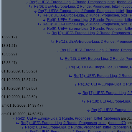
Re(5): UEFA-Europa-Liga, 2 Runde, Prognosen, bitte!
(
bono_d
Re(6): UEFA-Europa-Liga, 2 Runde, Prognosen, bitte!
(
ducd
Re(7): UEFA-Europa-Liga, 2 Runde, Prognosen, bitte!
(
bo
Re(8): UEFA-Europa-Liga, 2 Runde, Prognosen, bitte!
(
Re(9): UEFA-Europa-Liga, 2 Runde, Prognosen, bitte
Re(8): UEFA-Europa-Liga, 2 Runde, Prognosen, bitte!
(
Re(9): UEFA-Europa-Liga, 2 Runde, Prognosen, bitte
Re(10): UEFA-Europa-Liga, 2 Runde, Prognosen, b
13:29:12)
Re(11): UEFA-Europa-Liga, 2 Runde, Prognosen,
13:31:21)
Re(12): UEFA-Europa-Liga, 2 Runde, Prognos
13:35:29)
Re(13): UEFA-Europa-Liga, 2 Runde, Prog
13:38:47)
Re(14): UEFA-Europa-Liga, 2 Runde, Pr
01.10.2009, 13:56:26)
Re(15): UEFA-Europa-Liga, 2 Runde,
01.10.2009, 13:57:47)
Re(16): UEFA-Europa-Liga, 2 Run
01.10.2009, 14:02:05)
Re(17): UEFA-Europa-Liga, 2 R
01.10.2009, 14:33:59)
Re(18): UEFA-Europa-Liga, 
am 01.10.2009, 14:38:47)
Re(19): UEFA-Europa-Liga
am 01.10.2009, 14:58:57)
Re(2): UEFA-Europa-Liga, 2 Runde, Prognosen, bitte!
(
gibberish
am 01.
Re(3): UEFA-Europa-Liga, 2 Runde, Prognosen, bitte!
(
bono_d70
am 
Re(4): UEFA-Europa-Liga, 2 Runde, Prognosen, bitte!
(
gibberish
a
Re(5): UEFA-Europa-Liga, 2 Runde, Prognosen, bitte!
(
bono_d