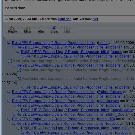
Ihr seid dran!
30.09.2009, 20:34 Uhr - Editiert von
gibberish
, alte Version:
hier
Re: UEFA-Europa-Liga, 2 Runde, Prognosen, bitte!
(
hones
am 30.09.2009,
Re(2): UEFA-Europa-Liga, 2 Runde, Prognosen, bitte!
(
gibberish
am 30.
Re(3): UEFA-Europa-Liga, 2 Runde, Prognosen, bitte!
(
hones
am 30.0
Re(4): UEFA-Europa-Liga, 2 Runde, Prognosen, bitte!
(
gibberish
a
Vom Autor zurückgezogen oder Autor hat seine Registrierung nicht bestätig
Re(2): UEFA-Europa-Liga, 2 Runde, Prognosen, bitte!
(
gibberish
am 30.
Vom Autor zurückgezogen oder Autor hat seine Registrierung nicht bes
20:46:24)
Vom Autor zurückgezogen oder Autor hat seine Registrierung nicht bes
22:57:14)
Re(4): UEFA-Europa-Liga, 2 Runde, Prognosen, bitte!
(
gibberish
a
Re: UEFA-Europa-Liga, 2 Runde, Prognosen, bitte!
(
Robert Craven
am 30.0
Re(2): UEFA-Europa-Liga, 2 Runde, Prognosen, bitte!
(
gibberish
am 30.
Re: UEFA-Europa-Liga, 2 Runde, Prognosen, bitte!
(
quasikonkav
am 01.10
Re(2): UEFA-Europa-Liga, 2 Runde, Prognosen, bitte!
(
gibberish
am 01.
Re(3): UEFA-Europa-Liga, 2 Runde, Prognosen, bitte!
(
quasikonkav
a
Re(2): UEFA-Europa-Liga, 2 Runde, Prognosen, bitte!
(
John_Doe
am 01
Re: UEFA-Europa-Liga, 2 Runde, Prognosen, bitte!
(
bono_d70
am 01.10.20
Re(2): UEFA-Europa-Liga, 2 Runde, Prognosen, bitte!
(
ducduc
am 01.10
Re(3): UEFA-Europa-Liga, 2 Runde, Prognosen, bitte!
(
bono_d70
am 
Re(4): UEFA-Europa-Liga, 2 Runde, Prognosen, bitte!
(
ducduc
am 