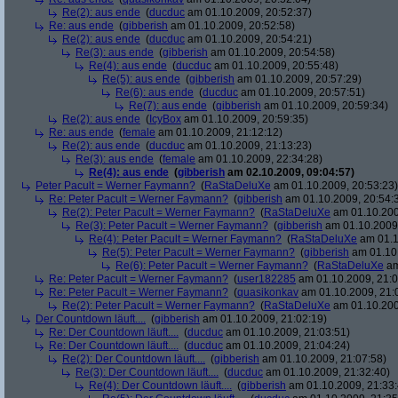
Re(2): aus ende
(
ducduc
am 01.10.2009, 20:52:37)
Re: aus ende
(
gibberish
am 01.10.2009, 20:52:58)
Re(2): aus ende
(
ducduc
am 01.10.2009, 20:54:21)
Re(3): aus ende
(
gibberish
am 01.10.2009, 20:54:58)
Re(4): aus ende
(
ducduc
am 01.10.2009, 20:55:48)
Re(5): aus ende
(
gibberish
am 01.10.2009, 20:57:29)
Re(6): aus ende
(
ducduc
am 01.10.2009, 20:57:51)
Re(7): aus ende
(
gibberish
am 01.10.2009, 20:59:34)
Re(2): aus ende
(
IcyBox
am 01.10.2009, 20:59:35)
Re: aus ende
(
female
am 01.10.2009, 21:12:12)
Re(2): aus ende
(
ducduc
am 01.10.2009, 21:13:23)
Re(3): aus ende
(
female
am 01.10.2009, 22:34:28)
Re(4): aus ende
(
gibberish
am 02.10.2009, 09:04:57)
Peter Pacult = Werner Faymann?
(
RaStaDeluXe
am 01.10.2009, 20:53:23)
Re: Peter Pacult = Werner Faymann?
(
gibberish
am 01.10.2009, 20:54:
Re(2): Peter Pacult = Werner Faymann?
(
RaStaDeluXe
am 01.10.200
Re(3): Peter Pacult = Werner Faymann?
(
gibberish
am 01.10.2009,
Re(4): Peter Pacult = Werner Faymann?
(
RaStaDeluXe
am 01.1
Re(5): Peter Pacult = Werner Faymann?
(
gibberish
am 01.10.
Re(6): Peter Pacult = Werner Faymann?
(
RaStaDeluXe
am
Re: Peter Pacult = Werner Faymann?
(
user182285
am 01.10.2009, 21:0
Re: Peter Pacult = Werner Faymann?
(
quasikonkav
am 01.10.2009, 21:
Re(2): Peter Pacult = Werner Faymann?
(
RaStaDeluXe
am 01.10.200
Der Countdown läuft....
(
gibberish
am 01.10.2009, 21:02:19)
Re: Der Countdown läuft....
(
ducduc
am 01.10.2009, 21:03:51)
Re: Der Countdown läuft....
(
ducduc
am 01.10.2009, 21:04:24)
Re(2): Der Countdown läuft....
(
gibberish
am 01.10.2009, 21:07:58)
Re(3): Der Countdown läuft....
(
ducduc
am 01.10.2009, 21:32:40)
Re(4): Der Countdown läuft....
(
gibberish
am 01.10.2009, 21:33: