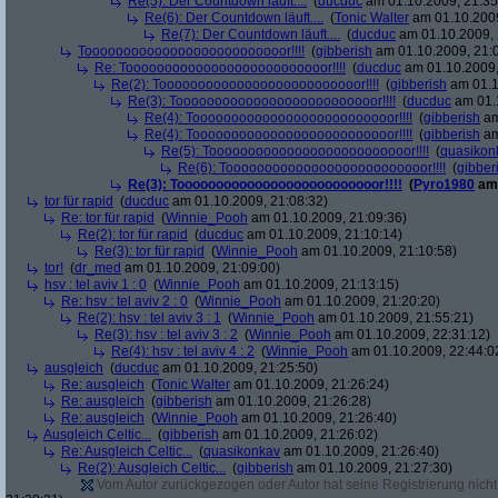
Re(5): Der Countdown läuft....
(
ducduc
am 01.10.2009, 21:35
Re(6): Der Countdown läuft....
(
Tonic Walter
am 01.10.2009
Re(7): Der Countdown läuft....
(
ducduc
am 01.10.2009, 
Toooooooooooooooooooooooooor!!!!
(
gibberish
am 01.10.2009, 21:
Re: Toooooooooooooooooooooooooor!!!!
(
ducduc
am 01.10.2009,
Re(2): Toooooooooooooooooooooooooor!!!!
(
gibberish
am 01.1
Re(3): Toooooooooooooooooooooooooor!!!!
(
ducduc
am 01.1
Re(4): Toooooooooooooooooooooooooor!!!!
(
gibberish
am
Re(4): Toooooooooooooooooooooooooor!!!!
(
gibberish
am
Re(5): Toooooooooooooooooooooooooor!!!!
(
quasikon
Re(6): Toooooooooooooooooooooooooor!!!!
(
gibber
Re(3): Toooooooooooooooooooooooooor!!!!
(
Pyro1980
am 
tor für rapid
(
ducduc
am 01.10.2009, 21:08:32)
Re: tor für rapid
(
Winnie_Pooh
am 01.10.2009, 21:09:36)
Re(2): tor für rapid
(
ducduc
am 01.10.2009, 21:10:14)
Re(3): tor für rapid
(
Winnie_Pooh
am 01.10.2009, 21:10:58)
tor!
(
dr_med
am 01.10.2009, 21:09:00)
hsv : tel aviv 1 : 0
(
Winnie_Pooh
am 01.10.2009, 21:13:15)
Re: hsv : tel aviv 2 : 0
(
Winnie_Pooh
am 01.10.2009, 21:20:20)
Re(2): hsv : tel aviv 3 : 1
(
Winnie_Pooh
am 01.10.2009, 21:55:21)
Re(3): hsv : tel aviv 3 : 2
(
Winnie_Pooh
am 01.10.2009, 22:31:12)
Re(4): hsv : tel aviv 4 : 2
(
Winnie_Pooh
am 01.10.2009, 22:44:0
ausgleich
(
ducduc
am 01.10.2009, 21:25:50)
Re: ausgleich
(
Tonic Walter
am 01.10.2009, 21:26:24)
Re: ausgleich
(
gibberish
am 01.10.2009, 21:26:28)
Re: ausgleich
(
Winnie_Pooh
am 01.10.2009, 21:26:40)
Ausgleich Celtic...
(
gibberish
am 01.10.2009, 21:26:02)
Re: Ausgleich Celtic...
(
quasikonkav
am 01.10.2009, 21:26:40)
Re(2): Ausgleich Celtic...
(
gibberish
am 01.10.2009, 21:27:30)
Vom Autor zurückgezogen oder Autor hat seine Registrierung nicht 