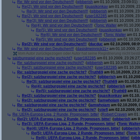
Re: Wir sind vor den Deutschen!!!
(
gibberish
am 01.10.2009, 23:09:01)
Re(2): Wir sind vor den Deutschen!!!
(
quasikonkav
am 01.10.2009, 23
Re(3): Wir sind vor den Deutschen!!!
(
gibberish
am 01.10.2009, 23
Re(2): Wir sind vor den Deutschen!!!
(
user182285
am 01.10.2009, 23
Re(3): Wir sind vor den Deutschen!!!
(
gibberish
am 01.10.2009, 23
Re(4): Wir sind vor den Deutschen!!!
(
Tonic Walter
am 01.10.200
Re(5): Wir sind vor den Deutschen!!!
(
quasikonkav
am 01.10.
Re(6): Wir sind vor den Deutschen!!!
(
Tonic Walter
am 01.1
Re(5): Wir sind vor den Deutschen!!!
(
gibberish
am 01.10.200
Re(2): Wir sind vor den Deutschen!!!
(
ducduc
am 02.10.2009, 08:0
Re: Wir sind vor den Deutschen!!!
(
dasistmeinnick11+
am 01.10.2009, 2
Vom Autor zurückgezogen oder Autor hat seine Registrierung nicht bestä
salzburgspiel eine zache gschicht?
(
user182285
am 01.10.2009, 23:26:27
Re: salzburgspiel eine zache gschicht?
(
gibberish
am 01.10.2009, 23:2
Re(2): salzburgspiel eine zache gschicht?
(
user182285
am 01.10.200
Re: salzburgspiel eine zache gschicht?
(
Truth69
am 01.10.2009, 23:2
Re(2): salzburgspiel eine zache gschicht?
(
gibberish
am 01.10.200
Re(3): salzburgspiel eine zache gschicht?
(
Truth69
am 01.10.200
Re(4): salzburgspiel eine zache gschicht?
(
gibberish
am 01.1
Re(5): salzburgspiel eine zache gschicht?
(
Truth69
am 01.1
Re(2): salzburgspiel eine zache gschicht?
(
quasikonkav
am 01.10.
Re(2): salzburgspiel eine zache gschicht?
(
iamwhoiam
am 02.10.2
Re: salzburgspiel eine zache gschicht?
(
iamwhoiam
am 02.10.2009, 
Re(2): salzburgspiel eine zache gschicht?
(
stiefl
am 02.10.2009, 0
Re: UEFA-Europa-Liga, 2 Runde, Prognosen, bitte!
(
Robert Craven
am 01.1
Re(2): UEFA-Europa-Liga, 2 Runde, Prognosen, bitte!
(
gibberish
am 01
Re(3): UEFA-Europa-Liga, 2 Runde, Prognosen, bitte!
(
Tonic Walte
Re(4): UEFA-Europa-Liga, 2 Runde, Prognosen, bitte!
(
gibberish
Re(5): UEFA-Europa-Liga, 2 Runde, Prognosen, bitte!
(
Tonic 
Re(6): UEFA-Europa-Liga, 2 Runde, Prognosen, bitte!
(
gibb