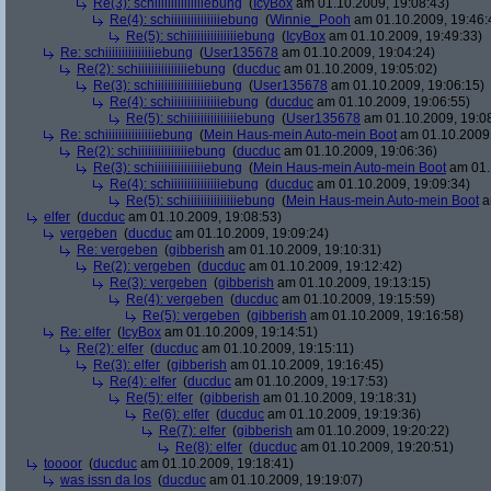
Re(3): schiiiiiiiiiiiiiiiebung
(
IcyBox
am 01.10.2009, 19:08:43)
Re(4): schiiiiiiiiiiiiiiiebung
(
Winnie_Pooh
am 01.10.2009, 19:46:
Re(5): schiiiiiiiiiiiiiiiebung
(
IcyBox
am 01.10.2009, 19:49:33)
Re: schiiiiiiiiiiiiiiiebung
(
User135678
am 01.10.2009, 19:04:24)
Re(2): schiiiiiiiiiiiiiiiebung
(
ducduc
am 01.10.2009, 19:05:02)
Re(3): schiiiiiiiiiiiiiiiebung
(
User135678
am 01.10.2009, 19:06:15)
Re(4): schiiiiiiiiiiiiiiiebung
(
ducduc
am 01.10.2009, 19:06:55)
Re(5): schiiiiiiiiiiiiiiiebung
(
User135678
am 01.10.2009, 19:0
Re: schiiiiiiiiiiiiiiiebung
(
Mein Haus-mein Auto-mein Boot
am 01.10.2009,
Re(2): schiiiiiiiiiiiiiiiebung
(
ducduc
am 01.10.2009, 19:06:36)
Re(3): schiiiiiiiiiiiiiiiebung
(
Mein Haus-mein Auto-mein Boot
am 01.
Re(4): schiiiiiiiiiiiiiiiebung
(
ducduc
am 01.10.2009, 19:09:34)
Re(5): schiiiiiiiiiiiiiiiebung
(
Mein Haus-mein Auto-mein Boot
a
elfer
(
ducduc
am 01.10.2009, 19:08:53)
vergeben
(
ducduc
am 01.10.2009, 19:09:24)
Re: vergeben
(
gibberish
am 01.10.2009, 19:10:31)
Re(2): vergeben
(
ducduc
am 01.10.2009, 19:12:42)
Re(3): vergeben
(
gibberish
am 01.10.2009, 19:13:15)
Re(4): vergeben
(
ducduc
am 01.10.2009, 19:15:59)
Re(5): vergeben
(
gibberish
am 01.10.2009, 19:16:58)
Re: elfer
(
IcyBox
am 01.10.2009, 19:14:51)
Re(2): elfer
(
ducduc
am 01.10.2009, 19:15:11)
Re(3): elfer
(
gibberish
am 01.10.2009, 19:16:45)
Re(4): elfer
(
ducduc
am 01.10.2009, 19:17:53)
Re(5): elfer
(
gibberish
am 01.10.2009, 19:18:31)
Re(6): elfer
(
ducduc
am 01.10.2009, 19:19:36)
Re(7): elfer
(
gibberish
am 01.10.2009, 19:20:22)
Re(8): elfer
(
ducduc
am 01.10.2009, 19:20:51)
toooor
(
ducduc
am 01.10.2009, 19:18:41)
was issn da los
(
ducduc
am 01.10.2009, 19:19:07)