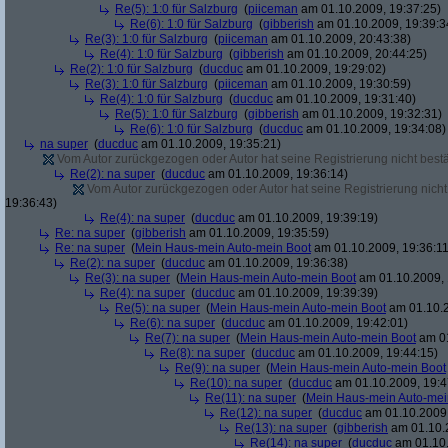
Re(5): 1:0 für Salzburg
(
piiceman
am 01.10.2009, 19:37:25)
Re(6): 1:0 für Salzburg
(
gibberish
am 01.10.2009, 19:39:3
Re(3): 1:0 für Salzburg
(
piiceman
am 01.10.2009, 20:43:38)
Re(4): 1:0 für Salzburg
(
gibberish
am 01.10.2009, 20:44:25)
Re(2): 1:0 für Salzburg
(
ducduc
am 01.10.2009, 19:29:02)
Re(3): 1:0 für Salzburg
(
piiceman
am 01.10.2009, 19:30:59)
Re(4): 1:0 für Salzburg
(
ducduc
am 01.10.2009, 19:31:40)
Re(5): 1:0 für Salzburg
(
gibberish
am 01.10.2009, 19:32:31)
Re(6): 1:0 für Salzburg
(
ducduc
am 01.10.2009, 19:34:08)
na super
(
ducduc
am 01.10.2009, 19:35:21)
Vom Autor zurückgezogen oder Autor hat seine Registrierung nicht bestä
Re(2): na super
(
ducduc
am 01.10.2009, 19:36:14)
Vom Autor zurückgezogen oder Autor hat seine Registrierung nicht 
19:36:43)
Re(4): na super
(
ducduc
am 01.10.2009, 19:39:19)
Re: na super
(
gibberish
am 01.10.2009, 19:35:59)
Re: na super
(
Mein Haus-mein Auto-mein Boot
am 01.10.2009, 19:36:11
Re(2): na super
(
ducduc
am 01.10.2009, 19:36:38)
Re(3): na super
(
Mein Haus-mein Auto-mein Boot
am 01.10.2009, 
Re(4): na super
(
ducduc
am 01.10.2009, 19:39:39)
Re(5): na super
(
Mein Haus-mein Auto-mein Boot
am 01.10.2
Re(6): na super
(
ducduc
am 01.10.2009, 19:42:01)
Re(7): na super
(
Mein Haus-mein Auto-mein Boot
am 01
Re(8): na super
(
ducduc
am 01.10.2009, 19:44:15)
Re(9): na super
(
Mein Haus-mein Auto-mein Boot
Re(10): na super
(
ducduc
am 01.10.2009, 19:4
Re(11): na super
(
Mein Haus-mein Auto-mei
Re(12): na super
(
ducduc
am 01.10.2009,
Re(13): na super
(
gibberish
am 01.10.2
Re(14): na super
(
ducduc
am 01.10.