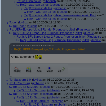
Re: was issn da los
(
gibberish
am 01.10.2009, 19:19:45)
Re(2): was issn da los
(
ducduc
am 01.10.2009, 19:20:30)
Re(3): was issn da los
(
gibberish
am 01.10.2009, 19:21:09)
Re(4): was issn da los
(
ducduc
am 01.10.2009, 19:22:17)
Re(3): was issn da los
(
Mein Haus-mein Auto-mein Boot
am 01.1
Re(4): was issn da los
(
ducduc
am 01.10.2009, 19:22:28)
Tooor
(
IcyBox
am 01.10.2009, 19:18:56)
Re: Tooor
(
ducduc
am 01.10.2009, 19:19:20)
Re: UEFA-Europa-Liga, 2 Runde, Prognosen, bitte!
(
Fluglaotse
am 01.10.2
Re(2): UEFA-Europa-Liga, 2 Runde, Prognosen, bitte!
(
ducduc
am 01.10
Re(3): UEFA-Europa-Liga, 2 Runde, Prognosen, bitte!
(
Fluglaotse
am 
Re(4): UEFA-Europa-Liga, 2 Runde, Prognosen, bitte!
(
ducduc
am 
^
Forum
Sport & Freizeit
#
5688019
Re(2): UEFA-Europa-Liga, 2 Runde, Prognosen, bitte!
Antrag abgelehnt!
Tor Salzburg 1-0
(
IcyBox
am 01.10.2009, 19:22:38)
1:0 für Salzburg
(
gibberish
am 01.10.2009, 19:23:24)
Re: 1:0 für Salzburg
(
ducduc
am 01.10.2009, 19:24:14)
Re(2): 1:0 für Salzburg
(
gibberish
am 01.10.2009, 19:24:40)
Re: 1:0 für Salzburg
(
piiceman
am 01.10.2009, 19:27:29)
Re(2): 1:0 für Salzburg
(
gibberish
am 01.10.2009, 19:28:21)
Re(3): 1:0 für Salzburg
(
piiceman
am 01.10.2009, 19:34:16)
Re(4): 1:0 für Salzburg
(
gibberish
am 01.10.2009, 19:35:35)