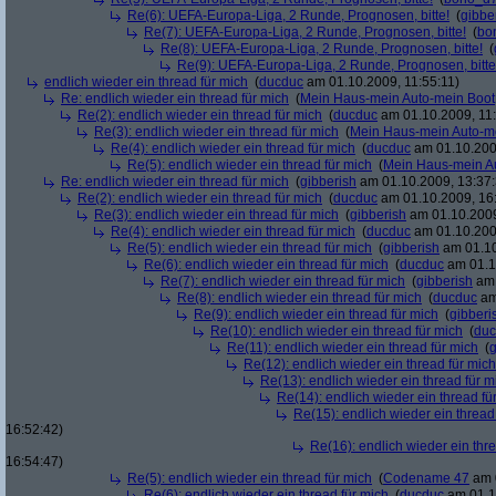
Re(6): UEFA-Europa-Liga, 2 Runde, Prognosen, bitte!
(
gibbe
Re(7): UEFA-Europa-Liga, 2 Runde, Prognosen, bitte!
(
bo
Re(8): UEFA-Europa-Liga, 2 Runde, Prognosen, bitte!
(
Re(9): UEFA-Europa-Liga, 2 Runde, Prognosen, bitte
endlich wieder ein thread für mich
(
ducduc
am 01.10.2009, 11:55:11)
Re: endlich wieder ein thread für mich
(
Mein Haus-mein Auto-mein Boot
Re(2): endlich wieder ein thread für mich
(
ducduc
am 01.10.2009, 11:
Re(3): endlich wieder ein thread für mich
(
Mein Haus-mein Auto-m
Re(4): endlich wieder ein thread für mich
(
ducduc
am 01.10.200
Re(5): endlich wieder ein thread für mich
(
Mein Haus-mein A
Re: endlich wieder ein thread für mich
(
gibberish
am 01.10.2009, 13:37:
Re(2): endlich wieder ein thread für mich
(
ducduc
am 01.10.2009, 16
Re(3): endlich wieder ein thread für mich
(
gibberish
am 01.10.2009
Re(4): endlich wieder ein thread für mich
(
ducduc
am 01.10.200
Re(5): endlich wieder ein thread für mich
(
gibberish
am 01.10
Re(6): endlich wieder ein thread für mich
(
ducduc
am 01.1
Re(7): endlich wieder ein thread für mich
(
gibberish
am 
Re(8): endlich wieder ein thread für mich
(
ducduc
am
Re(9): endlich wieder ein thread für mich
(
gibberi
Re(10): endlich wieder ein thread für mich
(
duc
Re(11): endlich wieder ein thread für mich
(
g
Re(12): endlich wieder ein thread für mich
Re(13): endlich wieder ein thread für m
Re(14): endlich wieder ein thread fü
Re(15): endlich wieder ein thread
16:52:42)
Re(16): endlich wieder ein thr
16:54:47)
Re(5): endlich wieder ein thread für mich
(
Codename 47
am 0
Re(6): endlich wieder ein thread für mich
(
ducduc
am 01.1