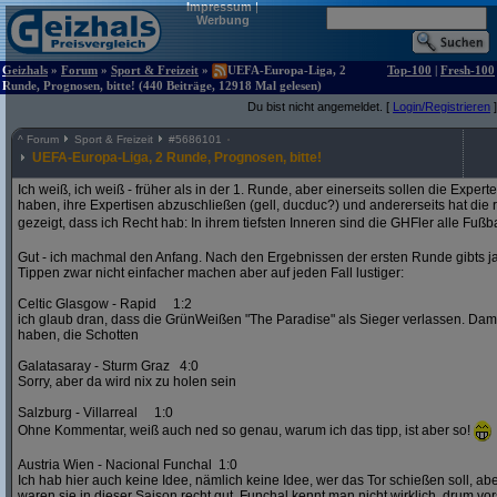
Impressum
|
Werbung
Geizhals
»
Forum
»
Sport & Freizeit
»
UEFA-Europa-Liga, 2
Top-100
|
Fresh-100
Runde, Prognosen, bitte! (440 Beiträge, 12918 Mal gelesen)
Du bist nicht angemeldet. [
Login/Registrieren
]
^
Forum
Sport & Freizeit
#
5686101
UEFA-Europa-Liga, 2 Runde, Prognosen, bitte!
Ich weiß, ich weiß - früher als in der 1. Runde, aber einerseits sollen die Exper
haben, ihre Expertisen abzuschließen (gell, ducduc?) und andererseits hat die
gezeigt, dass ich Recht hab: In ihrem tiefsten Inneren sind die GHFler alle Fußb
Gut - ich machmal den Anfang. Nach den Ergebnissen der ersten Runde gibts ja
Tippen zwar nicht einfacher machen aber auf jeden Fall lustiger:
Celtic Glasgow - Rapid 1:2
ich glaub dran, dass die GrünWeißen "The Paradise" als Sieger verlassen. D
haben, die Schotten
Galatasaray - Sturm Graz 4:0
Sorry, aber da wird nix zu holen sein
Salzburg - Villarreal 1:0
Ohne Kommentar, weiß auch ned so genau, warum ich das tipp, ist aber so!
Austria Wien - Nacional Funchal 1:0
Ich hab hier auch keine Idee, nämlich keine Idee, wer das Tor schießen soll, abe
waren sie in dieser Saison recht gut. Funchal kennt man nicht wirklich, drum vors