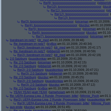
Re(9): toooooooooooooooooooooooor
(
gibberish
Re(10): toooooooooooooooooooooooor
(
ducd
Re(11): toooooooooooooooooooooooor
(
gi
Re(12): toooooooooooooooooooooooor
Re(13): toooooooooooooooooooooooo
Re(3): toooooooooooooooooooooooor
(
piiceman
am 01.10.2009, 
Re(4): toooooooooooooooooooooooor
(
ducduc
am 01.10.2009,
Re(5): toooooooooooooooooooooooor
(
piiceman
am 01.10.2
Re(6): toooooooooooooooooooooooor
(
ducduc
am 01.10.
Re(7): toooooooooooooooooooooooor
(
piiceman
am 01
livestream im netz?
(
dr_med
am 01.10.2009, 20:39:48)
Re: livestream im netz?
(
IcyBox
am 01.10.2009, 20:40:34)
Re(2): livestream im netz?
(
dr_med
am 01.10.2009, 20:41:17)
Re: livestream im netz?
(
gibberish
am 01.10.2009, 20:40:59)
Re(2): livestream im netz?
(
dr_med
am 01.10.2009, 20:42:19)
2:0 Salzburg
(
quasikonkav
am 01.10.2009, 20:41:28)
Re: 2:0 Salzburg
(
piiceman
am 01.10.2009, 20:42:15)
Re: 2:0 Salzburg
(
gibberish
am 01.10.2009, 20:42:16)
Re(2): 2:0 Salzburg
(
quasikonkav
am 01.10.2009, 20:47:21)
Re(3): 2:0 Salzburg
(
gibberish
am 01.10.2009, 20:48:50)
Re: 2:0 Salzburg
(
ducduc
am 01.10.2009, 20:45:25)
Re(2): 2:0 Salzburg
(
quasikonkav
am 01.10.2009, 20:46:22)
Re(3): 2:0 Salzburg
(
ducduc
am 01.10.2009, 20:47:12)
Re: 2:0 Salzburg
(
IcyBox
am 01.10.2009, 20:47:56)
YEAH YEAH yeah YEAH
(
iamwhoiam
am 01.10.2009, 21:01:42)
Re: UEFA-Europa-Liga, 2 Runde, Prognosen, bitte!
(
Winnie_Pooh
am 01.10
Re(2): UEFA-Europa-Liga, 2 Runde, Prognosen, bitte!
(
quasikonkav
am 
Re(3): UEFA-Europa-Liga, 2 Runde, Prognosen, bitte!
(
Winnie_Pooh
aus ende
(
ducduc
am 01.10.2009, 20:51:45)
Re: aus ende
(
quasikonkav
am 01.10.2009, 20:52:04)