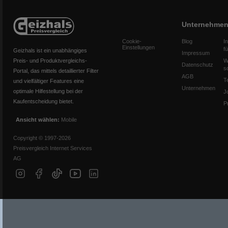
Unternehme
Cookie-
Blog
I
Einstellungen
f
Geizhals ist ein unabhängiges
Impressum
Preis- und Produktvergleichs-
W
Datenschutz
s
Portal, das mittels detaillierter Filter
AGB
T
und vielfältiger Features eine
Unternehmen
optimale Hilfestellung bei der
J
Kaufentscheidung bietet.
P
Ansicht wählen:
Mobile
Copyright © 1997-2026
Preisvergleich Internet Services
AG