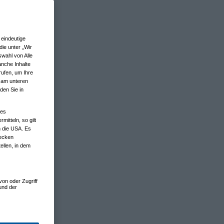
eindeutige
ie unter „Wir
wahl von Alle
anche Inhalte
rufen, um Ihre
n am unteren
den Sie in
nes
tteln, so gilt
n die USA. Es
wecken
ellen, in dem
von oder Zugriff
und der