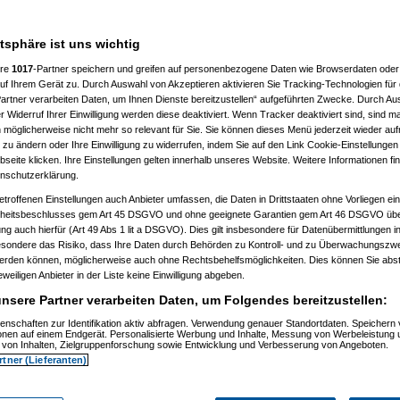
atsphäre ist uns wichtig
ere
1017
-Partner speichern und greifen auf personenbezogene Daten wie Browserdaten oder 
f Ihrem Gerät zu. Durch Auswahl von Akzeptieren aktivieren Sie Tracking-Technologien für d
artner verarbeiten Daten, um Ihnen Dienste bereitzustellen“ aufgeführten Zwecke. Durch Aus
 20:36:34)
 Widerruf Ihrer Einwilligung werden diese deaktiviert. Wenn Tracker deaktiviert sind, sind m
09.2009, 20:37:39)
 möglicherweise nicht mehr so relevant für Sie. Sie können dieses Menü jederzeit wieder auf
9.2009, 20:40:59)
 zu ändern oder Ihre Einwilligung zu widerrufen, indem Sie auf den Link Cookie-Einstellunge
m 30.09.2009, 20:41:20)
eite klicken. Ihre Einstellungen gelten innerhalb unseres Website. Weitere Informationen fin
t
(
substitute
am 30.09.2009, 20:42:04)
nschutzerklärung.
09.2009, 20:45:37)
tätigt
(
substitute
am 30.09.2009, 20:46:24)
etroffenen Einstellungen auch Anbieter umfassen, die Daten in Drittstaaten ohne Vorliegen ei
tätigt
(
substitute
am 01.10.2009, 22:57:14)
itsbeschlusses gem Art 45 DSGVO und ohne geeignete Garantien gem Art 46 DSGVO übermi
m 01.10.2009, 22:58:35)
gung auch hierfür (Art 49 Abs 1 lit a DSGVO). Dies gilt insbesondere für Datenübermittlungen i
9.2009, 22:45:21)
esondere das Risiko, dass Ihre Daten durch Behörden zu Kontroll- und zu Überwachungsz
09.2009, 22:47:25)
werden können, möglicherweise auch ohne Rechtsbehelfsmöglichkeiten. Dies können Sie abst
.2009, 11:44:17)
10.2009, 13:35:42)
eweiligen Anbieter in der Liste keine Einwilligung abgeben.
m 01.10.2009, 14:26:34)
nsere Partner verarbeiten Daten, um Folgendes bereitzustellen:
.10.2009, 13:57:51)
09, 11:46:07)
enschaften zur Identifikation aktiv abfragen. Verwendung genauer Standortdaten. Speichern 
.2009, 11:55:41)
ionen auf einem Endgerät. Personalisierte Werbung und Inhalte, Messung von Werbeleistung 
01.10.2009, 11:56:58)
von Inhalten, Zielgruppenforschung sowie Entwicklung und Verbesserung von Angeboten.
01.10.2009, 11:57:54)
rtner (Lieferanten)
70
am 01.10.2009, 11:58:30)
uc
am 01.10.2009, 12:01:05)
no_d70
am 01.10.2009, 12:02:51)