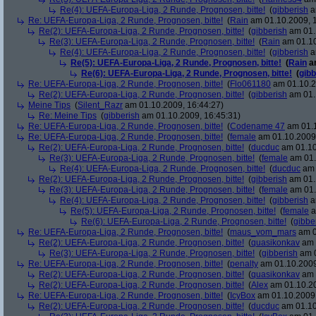
Re(4): UEFA-Europa-Liga, 2 Runde, Prognosen, bitte!
(
gibberish
a
Re: UEFA-Europa-Liga, 2 Runde, Prognosen, bitte!
(
Rain
am 01.10.2009, 1
Re(2): UEFA-Europa-Liga, 2 Runde, Prognosen, bitte!
(
gibberish
am 01.
Re(3): UEFA-Europa-Liga, 2 Runde, Prognosen, bitte!
(
Rain
am 01.10
Re(4): UEFA-Europa-Liga, 2 Runde, Prognosen, bitte!
(
gibberish
a
Re(5): UEFA-Europa-Liga, 2 Runde, Prognosen, bitte!
(
Rain
am
Re(6): UEFA-Europa-Liga, 2 Runde, Prognosen, bitte!
(
gibb
Re: UEFA-Europa-Liga, 2 Runde, Prognosen, bitte!
(
Flo061180
am 01.10.2
Re(2): UEFA-Europa-Liga, 2 Runde, Prognosen, bitte!
(
gibberish
am 01.
Meine Tips
(
Silent_Razr
am 01.10.2009, 16:44:27)
Re: Meine Tips
(
gibberish
am 01.10.2009, 16:45:31)
Re: UEFA-Europa-Liga, 2 Runde, Prognosen, bitte!
(
Codename 47
am 01.1
Re: UEFA-Europa-Liga, 2 Runde, Prognosen, bitte!
(
female
am 01.10.2009,
Re(2): UEFA-Europa-Liga, 2 Runde, Prognosen, bitte!
(
ducduc
am 01.10
Re(3): UEFA-Europa-Liga, 2 Runde, Prognosen, bitte!
(
female
am 01.
Re(4): UEFA-Europa-Liga, 2 Runde, Prognosen, bitte!
(
ducduc
am 
Re(2): UEFA-Europa-Liga, 2 Runde, Prognosen, bitte!
(
gibberish
am 01.
Re(3): UEFA-Europa-Liga, 2 Runde, Prognosen, bitte!
(
female
am 01.
Re(4): UEFA-Europa-Liga, 2 Runde, Prognosen, bitte!
(
gibberish
a
Re(5): UEFA-Europa-Liga, 2 Runde, Prognosen, bitte!
(
female
a
Re(6): UEFA-Europa-Liga, 2 Runde, Prognosen, bitte!
(
gibbe
Re: UEFA-Europa-Liga, 2 Runde, Prognosen, bitte!
(
maus_vom_mars
am 0
Re(2): UEFA-Europa-Liga, 2 Runde, Prognosen, bitte!
(
quasikonkav
am 
Re(3): UEFA-Europa-Liga, 2 Runde, Prognosen, bitte!
(
gibberish
am 0
Re: UEFA-Europa-Liga, 2 Runde, Prognosen, bitte!
(
penalty
am 01.10.2009
Re(2): UEFA-Europa-Liga, 2 Runde, Prognosen, bitte!
(
quasikonkav
am 
Re(2): UEFA-Europa-Liga, 2 Runde, Prognosen, bitte!
(
Alex
am 01.10.20
Re: UEFA-Europa-Liga, 2 Runde, Prognosen, bitte!
(
IcyBox
am 01.10.2009,
Re(2): UEFA-Europa-Liga, 2 Runde, Prognosen, bitte!
(
ducduc
am 01.10