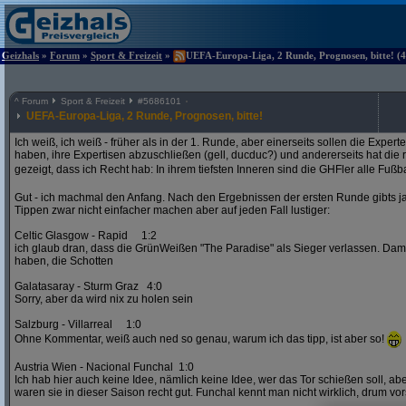
Geizhals
»
Forum
»
Sport & Freizeit
»
UEFA-Europa-Liga, 2 Runde, Prognosen, bitte! (4
^
Forum
Sport & Freizeit
#
5686101
UEFA-Europa-Liga, 2 Runde, Prognosen, bitte!
Ich weiß, ich weiß - früher als in der 1. Runde, aber einerseits sollen die Exper
haben, ihre Expertisen abzuschließen (gell, ducduc?) und andererseits hat die
gezeigt, dass ich Recht hab: In ihrem tiefsten Inneren sind die GHFler alle Fußb
Gut - ich machmal den Anfang. Nach den Ergebnissen der ersten Runde gibts ja
Tippen zwar nicht einfacher machen aber auf jeden Fall lustiger:
Celtic Glasgow - Rapid 1:2
ich glaub dran, dass die GrünWeißen "The Paradise" als Sieger verlassen. D
haben, die Schotten
Galatasaray - Sturm Graz 4:0
Sorry, aber da wird nix zu holen sein
Salzburg - Villarreal 1:0
Ohne Kommentar, weiß auch ned so genau, warum ich das tipp, ist aber so!
Austria Wien - Nacional Funchal 1:0
Ich hab hier auch keine Idee, nämlich keine Idee, wer das Tor schießen soll, abe
waren sie in dieser Saison recht gut. Funchal kennt man nicht wirklich, drum vors