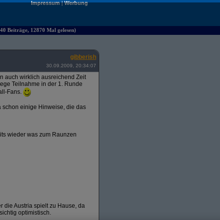
Impressum
|
Werbung
40 Beiträge, 12870 Mal gelesen)
gibberish
30.09.2009, 20:34:07
ten auch wirklich ausreichend Zeit
 rege Teilnahme in der 1. Runde
all-Fans.
 schon einige Hinweise, die das
amits wieder was zum Raunzen
r die Austria spielt zu Hause, da
ichtig optimistisch.