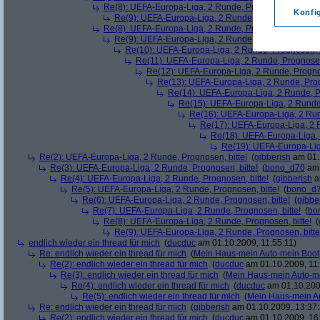
Re(8): UEFA-Europa-Liga, 2 Runde, Prognosen, bitte!
(
Konfi
Re(9): UEFA-Europa-Liga, 2 Runde, Prognosen, bitte
Re(8): UEFA-Europa-Liga, 2 Runde, Prognosen, bitte!
(
Re(9): UEFA-Europa-Liga, 2 Runde, Prognosen, bitte
Re(10): UEFA-Europa-Liga, 2 Runde, Prognosen, b
Re(11): UEFA-Europa-Liga, 2 Runde, Prognosen,
Re(12): UEFA-Europa-Liga, 2 Runde, Prognos
Re(13): UEFA-Europa-Liga, 2 Runde, Prog
Re(14): UEFA-Europa-Liga, 2 Runde, Pr
Re(15): UEFA-Europa-Liga, 2 Runde,
Re(16): UEFA-Europa-Liga, 2 Run
Re(17): UEFA-Europa-Liga, 2 R
Re(18): UEFA-Europa-Liga, 
Re(19): UEFA-Europa-Liga
Re(2): UEFA-Europa-Liga, 2 Runde, Prognosen, bitte!
(
gibberish
am 01.
Re(3): UEFA-Europa-Liga, 2 Runde, Prognosen, bitte!
(
bono_d70
am 
Re(4): UEFA-Europa-Liga, 2 Runde, Prognosen, bitte!
(
gibberish
a
Re(5): UEFA-Europa-Liga, 2 Runde, Prognosen, bitte!
(
bono_d
Re(6): UEFA-Europa-Liga, 2 Runde, Prognosen, bitte!
(
gibbe
Re(7): UEFA-Europa-Liga, 2 Runde, Prognosen, bitte!
(
bo
Re(8): UEFA-Europa-Liga, 2 Runde, Prognosen, bitte!
(
Re(9): UEFA-Europa-Liga, 2 Runde, Prognosen, bitte
endlich wieder ein thread für mich
(
ducduc
am 01.10.2009, 11:55:11)
Re: endlich wieder ein thread für mich
(
Mein Haus-mein Auto-mein Boot
Re(2): endlich wieder ein thread für mich
(
ducduc
am 01.10.2009, 11:
Re(3): endlich wieder ein thread für mich
(
Mein Haus-mein Auto-m
Re(4): endlich wieder ein thread für mich
(
ducduc
am 01.10.200
Re(5): endlich wieder ein thread für mich
(
Mein Haus-mein A
Re: endlich wieder ein thread für mich
(
gibberish
am 01.10.2009, 13:37:
Re(2): endlich wieder ein thread für mich
(
ducduc
am 01.10.2009, 16