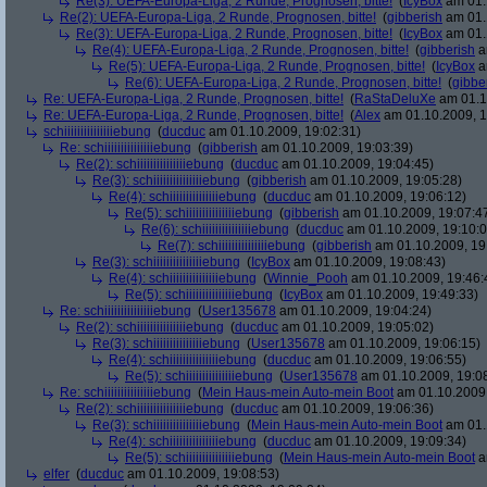
Re(3): UEFA-Europa-Liga, 2 Runde, Prognosen, bitte!
(
IcyBox
am 01.
Re(2): UEFA-Europa-Liga, 2 Runde, Prognosen, bitte!
(
gibberish
am 01.
Re(3): UEFA-Europa-Liga, 2 Runde, Prognosen, bitte!
(
IcyBox
am 01.
Re(4): UEFA-Europa-Liga, 2 Runde, Prognosen, bitte!
(
gibberish
a
Re(5): UEFA-Europa-Liga, 2 Runde, Prognosen, bitte!
(
IcyBox
a
Re(6): UEFA-Europa-Liga, 2 Runde, Prognosen, bitte!
(
gibbe
Re: UEFA-Europa-Liga, 2 Runde, Prognosen, bitte!
(
RaStaDeluXe
am 01.1
Re: UEFA-Europa-Liga, 2 Runde, Prognosen, bitte!
(
Alex
am 01.10.2009, 1
schiiiiiiiiiiiiiiiebung
(
ducduc
am 01.10.2009, 19:02:31)
Re: schiiiiiiiiiiiiiiiebung
(
gibberish
am 01.10.2009, 19:03:39)
Re(2): schiiiiiiiiiiiiiiiebung
(
ducduc
am 01.10.2009, 19:04:45)
Re(3): schiiiiiiiiiiiiiiiebung
(
gibberish
am 01.10.2009, 19:05:28)
Re(4): schiiiiiiiiiiiiiiiebung
(
ducduc
am 01.10.2009, 19:06:12)
Re(5): schiiiiiiiiiiiiiiiebung
(
gibberish
am 01.10.2009, 19:07:4
Re(6): schiiiiiiiiiiiiiiiebung
(
ducduc
am 01.10.2009, 19:10:0
Re(7): schiiiiiiiiiiiiiiiebung
(
gibberish
am 01.10.2009, 19
Re(3): schiiiiiiiiiiiiiiiebung
(
IcyBox
am 01.10.2009, 19:08:43)
Re(4): schiiiiiiiiiiiiiiiebung
(
Winnie_Pooh
am 01.10.2009, 19:46:
Re(5): schiiiiiiiiiiiiiiiebung
(
IcyBox
am 01.10.2009, 19:49:33)
Re: schiiiiiiiiiiiiiiiebung
(
User135678
am 01.10.2009, 19:04:24)
Re(2): schiiiiiiiiiiiiiiiebung
(
ducduc
am 01.10.2009, 19:05:02)
Re(3): schiiiiiiiiiiiiiiiebung
(
User135678
am 01.10.2009, 19:06:15)
Re(4): schiiiiiiiiiiiiiiiebung
(
ducduc
am 01.10.2009, 19:06:55)
Re(5): schiiiiiiiiiiiiiiiebung
(
User135678
am 01.10.2009, 19:0
Re: schiiiiiiiiiiiiiiiebung
(
Mein Haus-mein Auto-mein Boot
am 01.10.2009,
Re(2): schiiiiiiiiiiiiiiiebung
(
ducduc
am 01.10.2009, 19:06:36)
Re(3): schiiiiiiiiiiiiiiiebung
(
Mein Haus-mein Auto-mein Boot
am 01.
Re(4): schiiiiiiiiiiiiiiiebung
(
ducduc
am 01.10.2009, 19:09:34)
Re(5): schiiiiiiiiiiiiiiiebung
(
Mein Haus-mein Auto-mein Boot
a
elfer
(
ducduc
am 01.10.2009, 19:08:53)