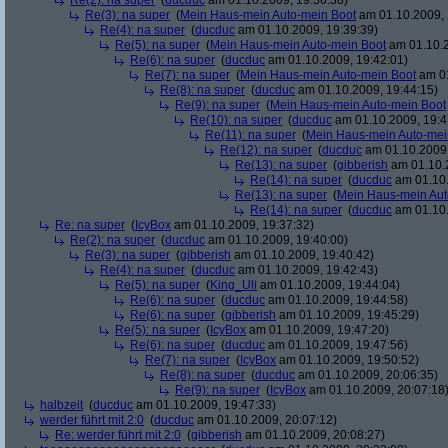
Re(2): na super
(
ducduc
am 01.10.2009, 19:36:38)
Re(3): na super
(
Mein Haus-mein Auto-mein Boot
am 01.10.2009, 
Re(4): na super
(
ducduc
am 01.10.2009, 19:39:39)
Re(5): na super
(
Mein Haus-mein Auto-mein Boot
am 01.10.2
Re(6): na super
(
ducduc
am 01.10.2009, 19:42:01)
Re(7): na super
(
Mein Haus-mein Auto-mein Boot
am 01
Re(8): na super
(
ducduc
am 01.10.2009, 19:44:15)
Re(9): na super
(
Mein Haus-mein Auto-mein Boot
Re(10): na super
(
ducduc
am 01.10.2009, 19:4
Re(11): na super
(
Mein Haus-mein Auto-mei
Re(12): na super
(
ducduc
am 01.10.2009,
Re(13): na super
(
gibberish
am 01.10.2
Re(14): na super
(
ducduc
am 01.10.
Re(13): na super
(
Mein Haus-mein Aut
Re(14): na super
(
ducduc
am 01.10.
Re: na super
(
IcyBox
am 01.10.2009, 19:37:32)
Re(2): na super
(
ducduc
am 01.10.2009, 19:40:00)
Re(3): na super
(
gibberish
am 01.10.2009, 19:40:42)
Re(4): na super
(
ducduc
am 01.10.2009, 19:42:43)
Re(5): na super
(
King_Uli
am 01.10.2009, 19:44:04)
Re(6): na super
(
ducduc
am 01.10.2009, 19:44:58)
Re(6): na super
(
gibberish
am 01.10.2009, 19:45:29)
Re(5): na super
(
IcyBox
am 01.10.2009, 19:47:20)
Re(6): na super
(
ducduc
am 01.10.2009, 19:47:56)
Re(7): na super
(
IcyBox
am 01.10.2009, 19:50:52)
Re(8): na super
(
ducduc
am 01.10.2009, 20:06:35)
Re(9): na super
(
IcyBox
am 01.10.2009, 20:07:18
halbzeit
(
ducduc
am 01.10.2009, 19:47:33)
werder führt mit 2:0
(
ducduc
am 01.10.2009, 20:07:12)
Re: werder führt mit 2:0
(
gibberish
am 01.10.2009, 20:08:27)