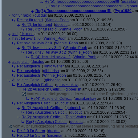
Re(5): Toooooooooooooooooooooooooor!!!!
(
quasikon
Re(6): Toooooooooooooooooooooooooor!!!!
(
gibber
Re(3): Toooooooooooooooooooooooooor!!!!
(
Pyro1980
am 
tor für rapid
(
ducduc
am 01.10.2009, 21:08:32)
Re: tor für rapid
(
Winnie_Pooh
am 01.10.2009, 21:09:36)
Re(2): tor für rapid
(
ducduc
am 01.10.2009, 21:10:14)
Re(3): tor für rapid
(
Winnie_Pooh
am 01.10.2009, 21:10:58)
tor!
(
dr_med
am 01.10.2009, 21:09:00)
hsv : tel aviv 1 : 0
(
Winnie_Pooh
am 01.10.2009, 21:13:15)
Re: hsv : tel aviv 2 : 0
(
Winnie_Pooh
am 01.10.2009, 21:20:20)
Re(2): hsv : tel aviv 3 : 1
(
Winnie_Pooh
am 01.10.2009, 21:55:21)
Re(3): hsv : tel aviv 3 : 2
(
Winnie_Pooh
am 01.10.2009, 22:31:12)
Re(4): hsv : tel aviv 4 : 2
(
Winnie_Pooh
am 01.10.2009, 22:44:0
ausgleich
(
ducduc
am 01.10.2009, 21:25:50)
Re: ausgleich
(
Tonic Walter
am 01.10.2009, 21:26:24)
Re: ausgleich
(
gibberish
am 01.10.2009, 21:26:28)
Re: ausgleich
(
Winnie_Pooh
am 01.10.2009, 21:26:40)
Ausgleich Celtic...
(
gibberish
am 01.10.2009, 21:26:02)
Re: Ausgleich Celtic...
(
quasikonkav
am 01.10.2009, 21:26:40)
Re(2): Ausgleich Celtic...
(
gibberish
am 01.10.2009, 21:27:30)
Vom Autor zurückgezogen oder Autor hat seine Registrierung nicht 
Re(4): Ausgleich Celtic...
(
quasikonkav
am 01.10.2009, 21:32:4
Re: Ausgleich Celtic...
(
ducduc
am 01.10.2009, 21:27:04)
Re(2): Ausgleich Celtic...
(
gibberish
am 01.10.2009, 21:28:04)
Re(3): Ausgleich Celtic...
(
ducduc
am 01.10.2009, 21:29:54)
Re(2): Ausgleich Celtic...
(
Tonic Walter
am 01.10.2009, 21:28:51)
Re(3): Ausgleich Celtic...
(
ducduc
am 01.10.2009, 21:30:02)
Vom Autor zurückgezogen oder Autor hat seine Registrierung nicht bestätig
Re: 1:0 für Sturm
(
ducduc
am 01.10.2009, 21:52:18)
Re: 1:0 für Sturm
(
piiceman
am 01.10.2009, 21:52:25)