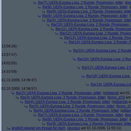
Re(7): UEFA-Europa-Liga, 2 Runde, Prognosen, bitte!
(
bo
Re(8): UEFA-Europa-Liga, 2 Runde, Prognosen, bitte!
(
Re(9): UEFA-Europa-Liga, 2 Runde, Prognosen, bitte
Re(8): UEFA-Europa-Liga, 2 Runde, Prognosen, bitte!
(
Re(9): UEFA-Europa-Liga, 2 Runde, Prognosen, bitte
Re(10): UEFA-Europa-Liga, 2 Runde, Prognosen, b
Re(11): UEFA-Europa-Liga, 2 Runde, Prognosen,
Re(12): UEFA-Europa-Liga, 2 Runde, Prognos
Re(13): UEFA-Europa-Liga, 2 Runde, Prog
Re(14): UEFA-Europa-Liga, 2 Runde, Pr
13:56:26)
Re(15): UEFA-Europa-Liga, 2 Runde,
13:57:47)
Re(16): UEFA-Europa-Liga, 2 Run
14:02:05)
Re(17): UEFA-Europa-Liga, 2 R
14:33:59)
Re(18): UEFA-Europa-Liga, 
01.10.2009, 14:38:47)
Re(19): UEFA-Europa-Liga
01.10.2009, 14:58:57)
Re(2): UEFA-Europa-Liga, 2 Runde, Prognosen, bitte!
(
gibberish
am 01.
Re(3): UEFA-Europa-Liga, 2 Runde, Prognosen, bitte!
(
bono_d70
am 
Re(4): UEFA-Europa-Liga, 2 Runde, Prognosen, bitte!
(
gibberish
a
Re(5): UEFA-Europa-Liga, 2 Runde, Prognosen, bitte!
(
bono_d
Re(6): UEFA-Europa-Liga, 2 Runde, Prognosen, bitte!
(
gibbe
Re(7): UEFA-Europa-Liga, 2 Runde, Prognosen, bitte!
(
bo
Re(8): UEFA-Europa-Liga, 2 Runde, Prognosen, bitte!
(
Re(9): UEFA-Europa-Liga, 2 Runde, Prognosen, bitte
endlich wieder ein thread für mich
(
ducduc
am 01.10.2009, 11:55:11)