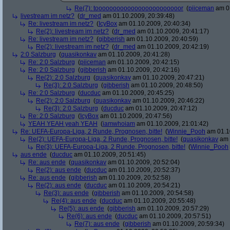
Re(7): toooooooooooooooooooooooor
(
piiceman
am 01
livestream im netz?
(
dr_med
am 01.10.2009, 20:39:48)
Re: livestream im netz?
(
IcyBox
am 01.10.2009, 20:40:34)
Re(2): livestream im netz?
(
dr_med
am 01.10.2009, 20:41:17)
Re: livestream im netz?
(
gibberish
am 01.10.2009, 20:40:59)
Re(2): livestream im netz?
(
dr_med
am 01.10.2009, 20:42:19)
2:0 Salzburg
(
quasikonkav
am 01.10.2009, 20:41:28)
Re: 2:0 Salzburg
(
piiceman
am 01.10.2009, 20:42:15)
Re: 2:0 Salzburg
(
gibberish
am 01.10.2009, 20:42:16)
Re(2): 2:0 Salzburg
(
quasikonkav
am 01.10.2009, 20:47:21)
Re(3): 2:0 Salzburg
(
gibberish
am 01.10.2009, 20:48:50)
Re: 2:0 Salzburg
(
ducduc
am 01.10.2009, 20:45:25)
Re(2): 2:0 Salzburg
(
quasikonkav
am 01.10.2009, 20:46:22)
Re(3): 2:0 Salzburg
(
ducduc
am 01.10.2009, 20:47:12)
Re: 2:0 Salzburg
(
IcyBox
am 01.10.2009, 20:47:56)
YEAH YEAH yeah YEAH
(
iamwhoiam
am 01.10.2009, 21:01:42)
Re: UEFA-Europa-Liga, 2 Runde, Prognosen, bitte!
(
Winnie_Pooh
am 01.10
Re(2): UEFA-Europa-Liga, 2 Runde, Prognosen, bitte!
(
quasikonkav
am 
Re(3): UEFA-Europa-Liga, 2 Runde, Prognosen, bitte!
(
Winnie_Pooh
aus ende
(
ducduc
am 01.10.2009, 20:51:45)
Re: aus ende
(
quasikonkav
am 01.10.2009, 20:52:04)
Re(2): aus ende
(
ducduc
am 01.10.2009, 20:52:37)
Re: aus ende
(
gibberish
am 01.10.2009, 20:52:58)
Re(2): aus ende
(
ducduc
am 01.10.2009, 20:54:21)
Re(3): aus ende
(
gibberish
am 01.10.2009, 20:54:58)
Re(4): aus ende
(
ducduc
am 01.10.2009, 20:55:48)
Re(5): aus ende
(
gibberish
am 01.10.2009, 20:57:29)
Re(6): aus ende
(
ducduc
am 01.10.2009, 20:57:51)
Re(7): aus ende
(
gibberish
am 01.10.2009, 20:59:34)