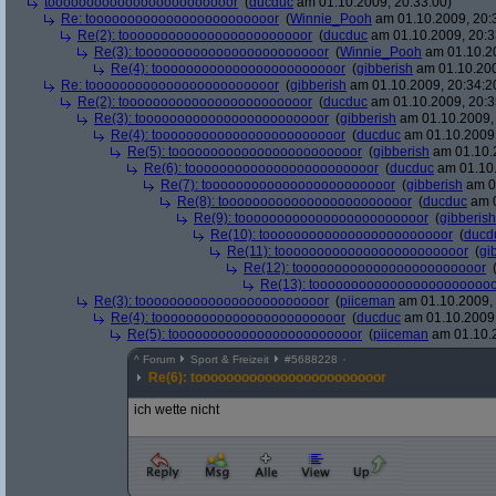
toooooooooooooooooooooooor
(
ducduc
am 01.10.2009, 20:33:00)
Re: toooooooooooooooooooooooor
(
Winnie_Pooh
am 01.10.2009, 20:
Re(2): toooooooooooooooooooooooor
(
ducduc
am 01.10.2009, 20:3
Re(3): toooooooooooooooooooooooor
(
Winnie_Pooh
am 01.10.20
Re(4): toooooooooooooooooooooooor
(
gibberish
am 01.10.200
Re: toooooooooooooooooooooooor
(
gibberish
am 01.10.2009, 20:34:2
Re(2): toooooooooooooooooooooooor
(
ducduc
am 01.10.2009, 20:3
Re(3): toooooooooooooooooooooooor
(
gibberish
am 01.10.2009, 
Re(4): toooooooooooooooooooooooor
(
ducduc
am 01.10.2009,
Re(5): toooooooooooooooooooooooor
(
gibberish
am 01.10.2
Re(6): toooooooooooooooooooooooor
(
ducduc
am 01.10.
Re(7): toooooooooooooooooooooooor
(
gibberish
am 01
Re(8): toooooooooooooooooooooooor
(
ducduc
am 0
Re(9): toooooooooooooooooooooooor
(
gibberish
Re(10): toooooooooooooooooooooooor
(
ducd
Re(11): toooooooooooooooooooooooor
(
gi
Re(12): toooooooooooooooooooooooor
Re(13): toooooooooooooooooooooooo
Re(3): toooooooooooooooooooooooor
(
piiceman
am 01.10.2009, 
Re(4): toooooooooooooooooooooooor
(
ducduc
am 01.10.2009,
Re(5): toooooooooooooooooooooooor
(
piiceman
am 01.10.2
^
Forum
Sport & Freizeit
#
5688228
Re(6): toooooooooooooooooooooooor
ich wette nicht