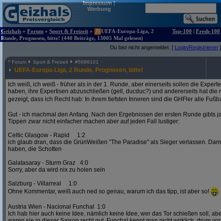
Impressum
|
Werbung
Geizhals
»
Forum
»
Sport & Freizeit
»
UEFA-Europa-Liga, 2
Top-100
|
Fresh-100
Runde, Prognosen, bitte! (440 Beiträge, 13005 Mal gelesen)
Du bist nicht angemeldet. [
Login/Registrieren
]
^
Forum
Sport & Freizeit
#
5686101
UEFA-Europa-Liga, 2 Runde, Prognosen, bitte!
Ich weiß, ich weiß - früher als in der 1. Runde, aber einerseits sollen die Exper
haben, ihre Expertisen abzuschließen (gell, ducduc?) und andererseits hat die
gezeigt, dass ich Recht hab: In ihrem tiefsten Inneren sind die GHFler alle Fußb
Gut - ich machmal den Anfang. Nach den Ergebnissen der ersten Runde gibts ja
Tippen zwar nicht einfacher machen aber auf jeden Fall lustiger:
Celtic Glasgow - Rapid 1:2
ich glaub dran, dass die GrünWeißen "The Paradise" als Sieger verlassen. D
haben, die Schotten
Galatasaray - Sturm Graz 4:0
Sorry, aber da wird nix zu holen sein
Salzburg - Villarreal 1:0
Ohne Kommentar, weiß auch ned so genau, warum ich das tipp, ist aber so!
Austria Wien - Nacional Funchal 1:0
Ich hab hier auch keine Idee, nämlich keine Idee, wer das Tor schießen soll, abe
waren sie in dieser Saison recht gut. Funchal kennt man nicht wirklich, drum vors