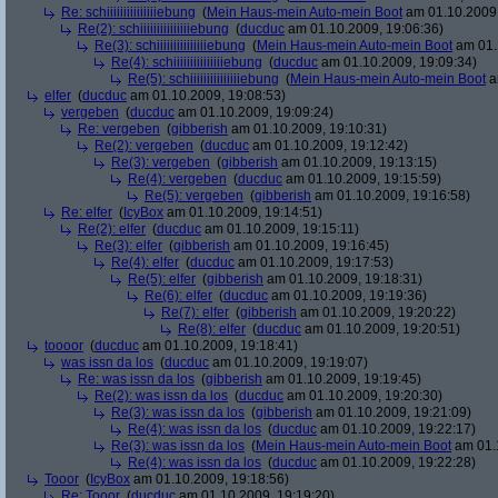
Re: schiiiiiiiiiiiiiiiebung
(
Mein Haus-mein Auto-mein Boot
am 01.10.2009,
Re(2): schiiiiiiiiiiiiiiiebung
(
ducduc
am 01.10.2009, 19:06:36)
Re(3): schiiiiiiiiiiiiiiiebung
(
Mein Haus-mein Auto-mein Boot
am 01.
Re(4): schiiiiiiiiiiiiiiiebung
(
ducduc
am 01.10.2009, 19:09:34)
Re(5): schiiiiiiiiiiiiiiiebung
(
Mein Haus-mein Auto-mein Boot
a
elfer
(
ducduc
am 01.10.2009, 19:08:53)
vergeben
(
ducduc
am 01.10.2009, 19:09:24)
Re: vergeben
(
gibberish
am 01.10.2009, 19:10:31)
Re(2): vergeben
(
ducduc
am 01.10.2009, 19:12:42)
Re(3): vergeben
(
gibberish
am 01.10.2009, 19:13:15)
Re(4): vergeben
(
ducduc
am 01.10.2009, 19:15:59)
Re(5): vergeben
(
gibberish
am 01.10.2009, 19:16:58)
Re: elfer
(
IcyBox
am 01.10.2009, 19:14:51)
Re(2): elfer
(
ducduc
am 01.10.2009, 19:15:11)
Re(3): elfer
(
gibberish
am 01.10.2009, 19:16:45)
Re(4): elfer
(
ducduc
am 01.10.2009, 19:17:53)
Re(5): elfer
(
gibberish
am 01.10.2009, 19:18:31)
Re(6): elfer
(
ducduc
am 01.10.2009, 19:19:36)
Re(7): elfer
(
gibberish
am 01.10.2009, 19:20:22)
Re(8): elfer
(
ducduc
am 01.10.2009, 19:20:51)
toooor
(
ducduc
am 01.10.2009, 19:18:41)
was issn da los
(
ducduc
am 01.10.2009, 19:19:07)
Re: was issn da los
(
gibberish
am 01.10.2009, 19:19:45)
Re(2): was issn da los
(
ducduc
am 01.10.2009, 19:20:30)
Re(3): was issn da los
(
gibberish
am 01.10.2009, 19:21:09)
Re(4): was issn da los
(
ducduc
am 01.10.2009, 19:22:17)
Re(3): was issn da los
(
Mein Haus-mein Auto-mein Boot
am 01.1
Re(4): was issn da los
(
ducduc
am 01.10.2009, 19:22:28)
Tooor
(
IcyBox
am 01.10.2009, 19:18:56)
Re: Tooor
(
ducduc
am 01.10.2009, 19:19:20)