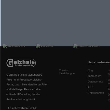
Unternehme
Cookie-
Blog
I
Einstellungen
f
Geizhals ist ein unabhängiges
Impressum
Preis- und Produktvergleichs-
W
Datenschutz
s
Portal, das mittels detaillierter Filter
AGB
T
und vielfältiger Features eine
Unternehmen
optimale Hilfestellung bei der
J
Kaufentscheidung bietet.
P
Ansicht wählen:
Mobile