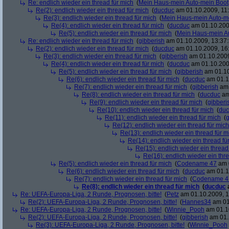
Re: endlich wieder ein thread für mich
(
Mein Haus-mein Auto-mein Boot
Re(2): endlich wieder ein thread für mich
(
ducduc
am 01.10.2009, 11:
Re(3): endlich wieder ein thread für mich
(
Mein Haus-mein Auto-m
Re(4): endlich wieder ein thread für mich
(
ducduc
am 01.10.200
Re(5): endlich wieder ein thread für mich
(
Mein Haus-mein A
Re: endlich wieder ein thread für mich
(
gibberish
am 01.10.2009, 13:37:
Re(2): endlich wieder ein thread für mich
(
ducduc
am 01.10.2009, 16
Re(3): endlich wieder ein thread für mich
(
gibberish
am 01.10.2009
Re(4): endlich wieder ein thread für mich
(
ducduc
am 01.10.200
Re(5): endlich wieder ein thread für mich
(
gibberish
am 01.10
Re(6): endlich wieder ein thread für mich
(
ducduc
am 01.1
Re(7): endlich wieder ein thread für mich
(
gibberish
am 
Re(8): endlich wieder ein thread für mich
(
ducduc
am
Re(9): endlich wieder ein thread für mich
(
gibberi
Re(10): endlich wieder ein thread für mich
(
duc
Re(11): endlich wieder ein thread für mich
(
g
Re(12): endlich wieder ein thread für mich
Re(13): endlich wieder ein thread für m
Re(14): endlich wieder ein thread fü
Re(15): endlich wieder ein thread
Re(16): endlich wieder ein thr
Re(5): endlich wieder ein thread für mich
(
Codename 47
am 0
Re(6): endlich wieder ein thread für mich
(
ducduc
am 01.1
Re(7): endlich wieder ein thread für mich
(
Codename 4
Re(8): endlich wieder ein thread für mich
(
ducduc
Re: UEFA-Europa-Liga, 2 Runde, Prognosen, bitte!
(
Petz
am 01.10.2009, 1
Re(2): UEFA-Europa-Liga, 2 Runde, Prognosen, bitte!
(
Hannes34
am 01
Re: UEFA-Europa-Liga, 2 Runde, Prognosen, bitte!
(
Winnie_Pooh
am 01.10
Re(2): UEFA-Europa-Liga, 2 Runde, Prognosen, bitte!
(
gibberish
am 01.
Re(3): UEFA-Europa-Liga, 2 Runde, Prognosen, bitte!
(
Winnie_Pooh