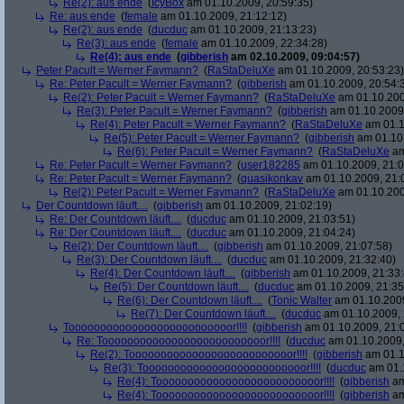
Re(2): aus ende
(
IcyBox
am 01.10.2009, 20:59:35)
Re: aus ende
(
female
am 01.10.2009, 21:12:12)
Re(2): aus ende
(
ducduc
am 01.10.2009, 21:13:23)
Re(3): aus ende
(
female
am 01.10.2009, 22:34:28)
Re(4): aus ende
(
gibberish
am 02.10.2009, 09:04:57)
Peter Pacult = Werner Faymann?
(
RaStaDeluXe
am 01.10.2009, 20:53:23)
Re: Peter Pacult = Werner Faymann?
(
gibberish
am 01.10.2009, 20:54:
Re(2): Peter Pacult = Werner Faymann?
(
RaStaDeluXe
am 01.10.200
Re(3): Peter Pacult = Werner Faymann?
(
gibberish
am 01.10.2009,
Re(4): Peter Pacult = Werner Faymann?
(
RaStaDeluXe
am 01.1
Re(5): Peter Pacult = Werner Faymann?
(
gibberish
am 01.10.
Re(6): Peter Pacult = Werner Faymann?
(
RaStaDeluXe
am
Re: Peter Pacult = Werner Faymann?
(
user182285
am 01.10.2009, 21:0
Re: Peter Pacult = Werner Faymann?
(
quasikonkav
am 01.10.2009, 21:
Re(2): Peter Pacult = Werner Faymann?
(
RaStaDeluXe
am 01.10.200
Der Countdown läuft....
(
gibberish
am 01.10.2009, 21:02:19)
Re: Der Countdown läuft....
(
ducduc
am 01.10.2009, 21:03:51)
Re: Der Countdown läuft....
(
ducduc
am 01.10.2009, 21:04:24)
Re(2): Der Countdown läuft....
(
gibberish
am 01.10.2009, 21:07:58)
Re(3): Der Countdown läuft....
(
ducduc
am 01.10.2009, 21:32:40)
Re(4): Der Countdown läuft....
(
gibberish
am 01.10.2009, 21:33:
Re(5): Der Countdown läuft....
(
ducduc
am 01.10.2009, 21:35
Re(6): Der Countdown läuft....
(
Tonic Walter
am 01.10.2009
Re(7): Der Countdown läuft....
(
ducduc
am 01.10.2009, 
Toooooooooooooooooooooooooor!!!!
(
gibberish
am 01.10.2009, 21:
Re: Toooooooooooooooooooooooooor!!!!
(
ducduc
am 01.10.2009,
Re(2): Toooooooooooooooooooooooooor!!!!
(
gibberish
am 01.1
Re(3): Toooooooooooooooooooooooooor!!!!
(
ducduc
am 01.1
Re(4): Toooooooooooooooooooooooooor!!!!
(
gibberish
am
Re(4): Toooooooooooooooooooooooooor!!!!
(
gibberish
am