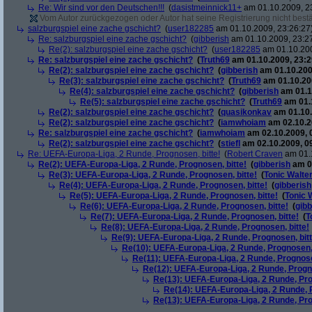
Re: Wir sind vor den Deutschen!!!
(
dasistmeinnick11+
am 01.10.2009, 2
Vom Autor zurückgezogen oder Autor hat seine Registrierung nicht bestä
salzburgspiel eine zache gschicht?
(
user182285
am 01.10.2009, 23:26:27
Re: salzburgspiel eine zache gschicht?
(
gibberish
am 01.10.2009, 23:2
Re(2): salzburgspiel eine zache gschicht?
(
user182285
am 01.10.200
Re: salzburgspiel eine zache gschicht?
(
Truth69
am 01.10.2009, 23:2
Re(2): salzburgspiel eine zache gschicht?
(
gibberish
am 01.10.200
Re(3): salzburgspiel eine zache gschicht?
(
Truth69
am 01.10.200
Re(4): salzburgspiel eine zache gschicht?
(
gibberish
am 01.1
Re(5): salzburgspiel eine zache gschicht?
(
Truth69
am 01.1
Re(2): salzburgspiel eine zache gschicht?
(
quasikonkav
am 01.10.
Re(2): salzburgspiel eine zache gschicht?
(
iamwhoiam
am 02.10.2
Re: salzburgspiel eine zache gschicht?
(
iamwhoiam
am 02.10.2009, 
Re(2): salzburgspiel eine zache gschicht?
(
stiefl
am 02.10.2009, 0
Re: UEFA-Europa-Liga, 2 Runde, Prognosen, bitte!
(
Robert Craven
am 01.1
Re(2): UEFA-Europa-Liga, 2 Runde, Prognosen, bitte!
(
gibberish
am 01
Re(3): UEFA-Europa-Liga, 2 Runde, Prognosen, bitte!
(
Tonic Walte
Re(4): UEFA-Europa-Liga, 2 Runde, Prognosen, bitte!
(
gibberish
Re(5): UEFA-Europa-Liga, 2 Runde, Prognosen, bitte!
(
Tonic 
Re(6): UEFA-Europa-Liga, 2 Runde, Prognosen, bitte!
(
gibb
Re(7): UEFA-Europa-Liga, 2 Runde, Prognosen, bitte!
(
T
Re(8): UEFA-Europa-Liga, 2 Runde, Prognosen, bitte!
Re(9): UEFA-Europa-Liga, 2 Runde, Prognosen, bitt
Re(10): UEFA-Europa-Liga, 2 Runde, Prognosen, 
Re(11): UEFA-Europa-Liga, 2 Runde, Prognose
Re(12): UEFA-Europa-Liga, 2 Runde, Progno
Re(13): UEFA-Europa-Liga, 2 Runde, Pro
Re(14): UEFA-Europa-Liga, 2 Runde, P
Re(13): UEFA-Europa-Liga, 2 Runde, Pro