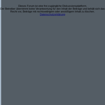
Dieses Forum ist eine frei zugängliche Diskussionsplattform.
Der Betreiber übernimmt keine Verantwortung für den Inhalt der Beiträge und behält sich das
Recht vor, Beiträge mit rechtswidrigem oder anstößigem Inhalt zu löschen.
Datenschutzerklärung