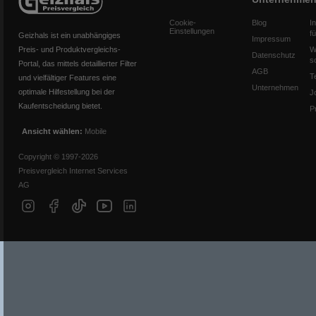
Cookie-
Blog
I
Einstellungen
f
Geizhals ist ein unabhängiges
Impressum
Preis- und Produktvergleichs-
W
Datenschutz
s
Portal, das mittels detaillierter Filter
AGB
T
und vielfältiger Features eine
Unternehmen
optimale Hilfestellung bei der
J
Kaufentscheidung bietet.
P
Ansicht wählen:
Mobile
Copyright © 1997-2026
Preisvergleich Internet Services
AG