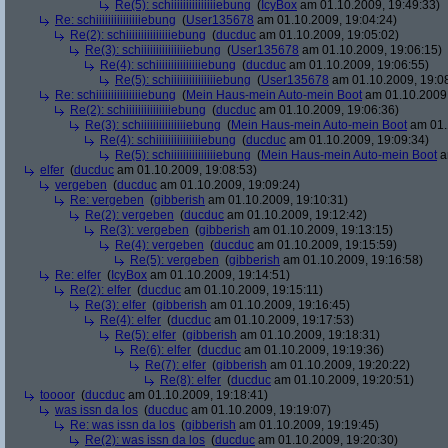
Re(5): schiiiiiiiiiiiiiiiebung
(
IcyBox
am 01.10.2009, 19:49:33)
Re: schiiiiiiiiiiiiiiiebung
(
User135678
am 01.10.2009, 19:04:24)
Re(2): schiiiiiiiiiiiiiiiebung
(
ducduc
am 01.10.2009, 19:05:02)
Re(3): schiiiiiiiiiiiiiiiebung
(
User135678
am 01.10.2009, 19:06:15)
Re(4): schiiiiiiiiiiiiiiiebung
(
ducduc
am 01.10.2009, 19:06:55)
Re(5): schiiiiiiiiiiiiiiiebung
(
User135678
am 01.10.2009, 19:0
Re: schiiiiiiiiiiiiiiiebung
(
Mein Haus-mein Auto-mein Boot
am 01.10.2009,
Re(2): schiiiiiiiiiiiiiiiebung
(
ducduc
am 01.10.2009, 19:06:36)
Re(3): schiiiiiiiiiiiiiiiebung
(
Mein Haus-mein Auto-mein Boot
am 01.
Re(4): schiiiiiiiiiiiiiiiebung
(
ducduc
am 01.10.2009, 19:09:34)
Re(5): schiiiiiiiiiiiiiiiebung
(
Mein Haus-mein Auto-mein Boot
a
elfer
(
ducduc
am 01.10.2009, 19:08:53)
vergeben
(
ducduc
am 01.10.2009, 19:09:24)
Re: vergeben
(
gibberish
am 01.10.2009, 19:10:31)
Re(2): vergeben
(
ducduc
am 01.10.2009, 19:12:42)
Re(3): vergeben
(
gibberish
am 01.10.2009, 19:13:15)
Re(4): vergeben
(
ducduc
am 01.10.2009, 19:15:59)
Re(5): vergeben
(
gibberish
am 01.10.2009, 19:16:58)
Re: elfer
(
IcyBox
am 01.10.2009, 19:14:51)
Re(2): elfer
(
ducduc
am 01.10.2009, 19:15:11)
Re(3): elfer
(
gibberish
am 01.10.2009, 19:16:45)
Re(4): elfer
(
ducduc
am 01.10.2009, 19:17:53)
Re(5): elfer
(
gibberish
am 01.10.2009, 19:18:31)
Re(6): elfer
(
ducduc
am 01.10.2009, 19:19:36)
Re(7): elfer
(
gibberish
am 01.10.2009, 19:20:22)
Re(8): elfer
(
ducduc
am 01.10.2009, 19:20:51)
toooor
(
ducduc
am 01.10.2009, 19:18:41)
was issn da los
(
ducduc
am 01.10.2009, 19:19:07)
Re: was issn da los
(
gibberish
am 01.10.2009, 19:19:45)
Re(2): was issn da los
(
ducduc
am 01.10.2009, 19:20:30)