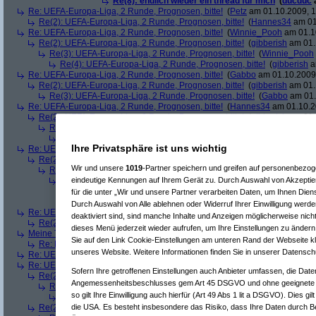
Re(8): endlich wieder ein thread für mich
(
ducduc
Re: UEFA-Europa-Liga, 2 Runde, Prognosen, bitte!
(
Petz
am 01.10.2009, 1
Re(2): UEFA-Europa-Liga, 2 Runde, Prognosen, bitte!
(
Hannes34
am 01
Re: UEFA-Europa-Liga, 2 Runde, Prognosen, bitte!
(
Winnie_Pooh
am 01.10
Re(2): UEFA-Europa-Liga, 2 Runde, Prognosen, bitte!
(
gibberish
am 01.
Re(3): UEFA-Europa-Liga, 2 Runde, Prognosen, bitte!
(
Winnie_Pooh
Re(4): UEFA-Europa-Liga, 2 Runde, Prognosen, bitte!
(
gibberish
a
Re: UEFA-Europa-Liga, 2 Runde, Prognosen, bitte!
(
Gabbo
am 01.10.2009,
Re(2): UEFA-Europa-Liga, 2 Runde, Prognosen, bitte!
(
gibberish
am 01.
Re(3): UEFA-Europa-Liga, 2 Runde, Prognosen, bitte!
(
Gabbo
am 01.
Re: UEFA-Europa-Liga, 2 Runde, Prognosen, bitte!
(
Hannes34
am 01.10.2
Re(2): UEFA-Europa-Liga, 2 Runde, Prognosen, bitte!
(
gibberish
am 01.
Re(3): UEFA-Europa-Liga, 2 Runde, Prognosen, bitte!
(
Hannes34
am 
Re(4): UEFA-Europa-Liga, 2 Runde, Prognosen, bitte!
(
gibberish
a
Ihre Privatsphäre ist uns wichtig
Re: UEFA-Europa-Liga, 2 Runde, Prognosen, bitte!
(
Rain
am 01.10.2009, 1
Re(2): UEFA-Europa-Liga, 2 Runde, Prognosen, bitte!
(
gibberish
am 01.
Wir und unsere
1019
-Partner speichern und greifen auf personenbezo
Re(3): UEFA-Europa-Liga, 2 Runde, Prognosen, bitte!
(
Rain
am 01.10
eindeutige Kennungen auf Ihrem Gerät zu. Durch Auswahl von Akzeptier
Re(4): UEFA-Europa-Liga, 2 Runde, Prognosen, bitte!
(
gibberish
a
Re(5): UEFA-Europa-Liga, 2 Runde, Prognosen, bitte!
(
Rain
am
für die unter „Wir und unsere Partner verarbeiten Daten, um Ihnen Dien
Re(6): UEFA-Europa-Liga, 2 Runde, Prognosen, bitte!
(
gibb
Durch Auswahl von Alle ablehnen oder Widerruf Ihrer Einwilligung werde
Re: UEFA-Europa-Liga, 2 Runde, Prognosen, bitte!
(
Flo061180
am 01.10.2
deaktiviert sind, sind manche Inhalte und Anzeigen möglicherweise nicht
Re(2): UEFA-Europa-Liga, 2 Runde, Prognosen, bitte!
(
gibberish
am 01.
dieses Menü jederzeit wieder aufrufen, um Ihre Einstellungen zu ändern 
Meine Tips
(
Silent_Razr
am 01.10.2009, 16:44:27)
Sie auf den Link Cookie-Einstellungen am unteren Rand der Webseite kli
Re: Meine Tips
(
gibberish
am 01.10.2009, 16:45:31)
unseres Website. Weitere Informationen finden Sie in unserer Datensch
Re: UEFA-Europa-Liga, 2 Runde, Prognosen, bitte!
(
Codename 47
am 01.1
Re: UEFA-Europa-Liga, 2 Runde, Prognosen, bitte!
(
female
am 01.10.2009,
Sofern Ihre getroffenen Einstellungen auch Anbieter umfassen, die Daten
Re(2): UEFA-Europa-Liga, 2 Runde, Prognosen, bitte!
(
ducduc
am 01.10
Angemessenheitsbeschlusses gem Art 45 DSGVO und ohne geeignete G
Re(3): UEFA-Europa-Liga, 2 Runde, Prognosen, bitte!
(
female
am 01.
so gilt Ihre Einwilligung auch hierfür (Art 49 Abs 1 lit a DSGVO). Dies gi
Re(4): UEFA-Europa-Liga, 2 Runde, Prognosen, bitte!
(
ducduc
am 
die USA. Es besteht insbesondere das Risiko, dass Ihre Daten durch B
Re(2): UEFA-Europa-Liga, 2 Runde, Prognosen, bitte!
(
gibberish
am 01.