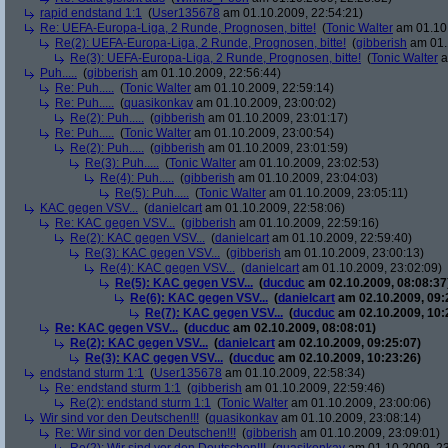
rapid endstand 1:1
(
User135678
am 01.10.2009, 22:54:21)
Re: UEFA-Europa-Liga, 2 Runde, Prognosen, bitte!
(
Tonic Walter
am 01.10.
Re(2): UEFA-Europa-Liga, 2 Runde, Prognosen, bitte!
(
gibberish
am 01.
Re(3): UEFA-Europa-Liga, 2 Runde, Prognosen, bitte!
(
Tonic Walter
a
Puh.....
(
gibberish
am 01.10.2009, 22:56:44)
Re: Puh.....
(
Tonic Walter
am 01.10.2009, 22:59:14)
Re: Puh.....
(
quasikonkav
am 01.10.2009, 23:00:02)
Re(2): Puh.....
(
gibberish
am 01.10.2009, 23:01:17)
Re: Puh.....
(
Tonic Walter
am 01.10.2009, 23:00:54)
Re(2): Puh.....
(
gibberish
am 01.10.2009, 23:01:59)
Re(3): Puh.....
(
Tonic Walter
am 01.10.2009, 23:02:53)
Re(4): Puh.....
(
gibberish
am 01.10.2009, 23:04:03)
Re(5): Puh.....
(
Tonic Walter
am 01.10.2009, 23:05:11)
KAC gegen VSV...
(
danielcart
am 01.10.2009, 22:58:06)
Re: KAC gegen VSV...
(
gibberish
am 01.10.2009, 22:59:16)
Re(2): KAC gegen VSV...
(
danielcart
am 01.10.2009, 22:59:40)
Re(3): KAC gegen VSV...
(
gibberish
am 01.10.2009, 23:00:13)
Re(4): KAC gegen VSV...
(
danielcart
am 01.10.2009, 23:02:09)
Re(5): KAC gegen VSV...
(
ducduc
am 02.10.2009, 08:08:37
Re(6): KAC gegen VSV...
(
danielcart
am 02.10.2009, 09:
Re(7): KAC gegen VSV...
(
ducduc
am 02.10.2009, 10:
Re: KAC gegen VSV...
(
ducduc
am 02.10.2009, 08:08:01)
Re(2): KAC gegen VSV...
(
danielcart
am 02.10.2009, 09:25:07)
Re(3): KAC gegen VSV...
(
ducduc
am 02.10.2009, 10:23:26)
endstand sturm 1:1
(
User135678
am 01.10.2009, 22:58:34)
Re: endstand sturm 1:1
(
gibberish
am 01.10.2009, 22:59:46)
Re(2): endstand sturm 1:1
(
Tonic Walter
am 01.10.2009, 23:00:06)
Wir sind vor den Deutschen!!!
(
quasikonkav
am 01.10.2009, 23:08:14)
Re: Wir sind vor den Deutschen!!!
(
gibberish
am 01.10.2009, 23:09:01)