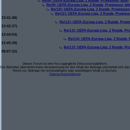
Re(8): UEFA-Europa-Liga, 2 Runde, Prognosen, bitte!
Re(9): UEFA-Europa-Liga, 2 Runde, Prognosen, bitt
Re(10): UEFA-Europa-Liga, 2 Runde, Prognosen, 
Re(11): UEFA-Europa-Liga, 2 Runde, Prognose
23:41:48)
Re(12): UEFA-Europa-Liga, 2 Runde, Progno
23:42:37)
Re(13): UEFA-Europa-Liga, 2 Runde, Pro
23:44:04)
Re(14): UEFA-Europa-Liga, 2 Runde, P
23:45:39)
Re(13): UEFA-Europa-Liga, 2 Runde, Pro
08:07:32)
Dieses Forum ist eine frei zugängliche Diskussionsplattform.
Der Betreiber übernimmt keine Verantwortung für den Inhalt der Beiträge und behält sich das
Recht vor, Beiträge mit rechtswidrigem oder anstößigem Inhalt zu löschen.
Datenschutzerklärung