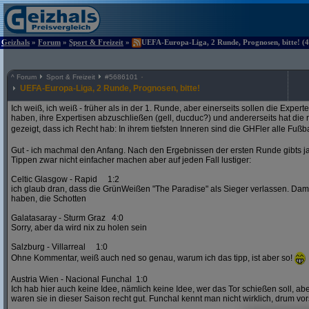
Geizhals
»
Forum
»
Sport & Freizeit
»
UEFA-Europa-Liga, 2 Runde, Prognosen, bitte! (4
^
Forum
Sport & Freizeit
#
5686101
UEFA-Europa-Liga, 2 Runde, Prognosen, bitte!
Ich weiß, ich weiß - früher als in der 1. Runde, aber einerseits sollen die Exper
haben, ihre Expertisen abzuschließen (gell, ducduc?) und andererseits hat die
gezeigt, dass ich Recht hab: In ihrem tiefsten Inneren sind die GHFler alle Fußb
Gut - ich machmal den Anfang. Nach den Ergebnissen der ersten Runde gibts ja
Tippen zwar nicht einfacher machen aber auf jeden Fall lustiger:
Celtic Glasgow - Rapid 1:2
ich glaub dran, dass die GrünWeißen "The Paradise" als Sieger verlassen. D
haben, die Schotten
Galatasaray - Sturm Graz 4:0
Sorry, aber da wird nix zu holen sein
Salzburg - Villarreal 1:0
Ohne Kommentar, weiß auch ned so genau, warum ich das tipp, ist aber so!
Austria Wien - Nacional Funchal 1:0
Ich hab hier auch keine Idee, nämlich keine Idee, wer das Tor schießen soll, abe
waren sie in dieser Saison recht gut. Funchal kennt man nicht wirklich, drum vors