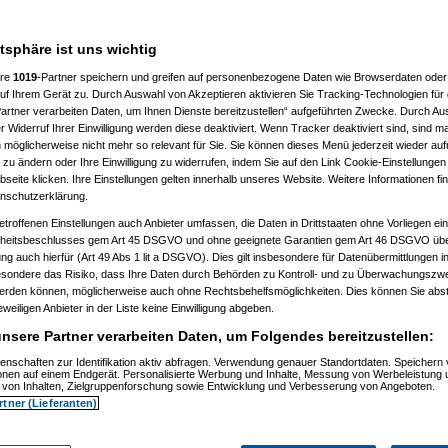
atsphäre ist uns wichtig
ere
1019
-Partner speichern und greifen auf personenbezogene Daten wie Browserdaten oder 
f Ihrem Gerät zu. Durch Auswahl von Akzeptieren aktivieren Sie Tracking-Technologien für d
artner verarbeiten Daten, um Ihnen Dienste bereitzustellen“ aufgeführten Zwecke. Durch Aus
 20:36:34)
 Widerruf Ihrer Einwilligung werden diese deaktiviert. Wenn Tracker deaktiviert sind, sind m
09.2009, 20:37:39)
 möglicherweise nicht mehr so relevant für Sie. Sie können dieses Menü jederzeit wieder auf
9.2009, 20:40:59)
 zu ändern oder Ihre Einwilligung zu widerrufen, indem Sie auf den Link Cookie-Einstellunge
m 30.09.2009, 20:41:20)
eite klicken. Ihre Einstellungen gelten innerhalb unseres Website. Weitere Informationen fin
t
(
substitute
am 30.09.2009, 20:42:04)
nschutzerklärung.
09.2009, 20:45:37)
tätigt
(
substitute
am 30.09.2009, 20:46:24)
etroffenen Einstellungen auch Anbieter umfassen, die Daten in Drittstaaten ohne Vorliegen ei
tätigt
(
substitute
am 01.10.2009, 22:57:14)
itsbeschlusses gem Art 45 DSGVO und ohne geeignete Garantien gem Art 46 DSGVO übermi
m 01.10.2009, 22:58:35)
gung auch hierfür (Art 49 Abs 1 lit a DSGVO). Dies gilt insbesondere für Datenübermittlungen i
9.2009, 22:45:21)
esondere das Risiko, dass Ihre Daten durch Behörden zu Kontroll- und zu Überwachungsz
09.2009, 22:47:25)
werden können, möglicherweise auch ohne Rechtsbehelfsmöglichkeiten. Dies können Sie abst
.2009, 11:44:17)
10.2009, 13:35:42)
eweiligen Anbieter in der Liste keine Einwilligung abgeben.
m 01.10.2009, 14:26:34)
nsere Partner verarbeiten Daten, um Folgendes bereitzustellen:
.10.2009, 13:57:51)
09, 11:46:07)
enschaften zur Identifikation aktiv abfragen. Verwendung genauer Standortdaten. Speichern 
.2009, 11:55:41)
ionen auf einem Endgerät. Personalisierte Werbung und Inhalte, Messung von Werbeleistung 
01.10.2009, 11:56:58)
von Inhalten, Zielgruppenforschung sowie Entwicklung und Verbesserung von Angeboten.
01.10.2009, 11:57:54)
rtner (Lieferanten)
70
am 01.10.2009, 11:58:30)
uc
am 01.10.2009, 12:01:05)
no_d70
am 01.10.2009, 12:02:51)