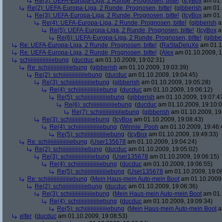
Re(3): UEFA-Europa-Liga, 2 Runde, Prognosen, bitte!
(
IcyBox
am 01.
Re(2): UEFA-Europa-Liga, 2 Runde, Prognosen, bitte!
(
gibberish
am 01.
Re(3): UEFA-Europa-Liga, 2 Runde, Prognosen, bitte!
(
IcyBox
am 01.
Re(4): UEFA-Europa-Liga, 2 Runde, Prognosen, bitte!
(
gibberish
a
Re(5): UEFA-Europa-Liga, 2 Runde, Prognosen, bitte!
(
IcyBox
a
Re(6): UEFA-Europa-Liga, 2 Runde, Prognosen, bitte!
(
gibbe
Re: UEFA-Europa-Liga, 2 Runde, Prognosen, bitte!
(
RaStaDeluXe
am 01.1
Re: UEFA-Europa-Liga, 2 Runde, Prognosen, bitte!
(
Alex
am 01.10.2009, 1
schiiiiiiiiiiiiiiiebung
(
ducduc
am 01.10.2009, 19:02:31)
Re: schiiiiiiiiiiiiiiiebung
(
gibberish
am 01.10.2009, 19:03:39)
Re(2): schiiiiiiiiiiiiiiiebung
(
ducduc
am 01.10.2009, 19:04:45)
Re(3): schiiiiiiiiiiiiiiiebung
(
gibberish
am 01.10.2009, 19:05:28)
Re(4): schiiiiiiiiiiiiiiiebung
(
ducduc
am 01.10.2009, 19:06:12)
Re(5): schiiiiiiiiiiiiiiiebung
(
gibberish
am 01.10.2009, 19:07:4
Re(6): schiiiiiiiiiiiiiiiebung
(
ducduc
am 01.10.2009, 19:10:0
Re(7): schiiiiiiiiiiiiiiiebung
(
gibberish
am 01.10.2009, 19
Re(3): schiiiiiiiiiiiiiiiebung
(
IcyBox
am 01.10.2009, 19:08:43)
Re(4): schiiiiiiiiiiiiiiiebung
(
Winnie_Pooh
am 01.10.2009, 19:46:
Re(5): schiiiiiiiiiiiiiiiebung
(
IcyBox
am 01.10.2009, 19:49:33)
Re: schiiiiiiiiiiiiiiiebung
(
User135678
am 01.10.2009, 19:04:24)
Re(2): schiiiiiiiiiiiiiiiebung
(
ducduc
am 01.10.2009, 19:05:02)
Re(3): schiiiiiiiiiiiiiiiebung
(
User135678
am 01.10.2009, 19:06:15)
Re(4): schiiiiiiiiiiiiiiiebung
(
ducduc
am 01.10.2009, 19:06:55)
Re(5): schiiiiiiiiiiiiiiiebung
(
User135678
am 01.10.2009, 19:0
Re: schiiiiiiiiiiiiiiiebung
(
Mein Haus-mein Auto-mein Boot
am 01.10.2009,
Re(2): schiiiiiiiiiiiiiiiebung
(
ducduc
am 01.10.2009, 19:06:36)
Re(3): schiiiiiiiiiiiiiiiebung
(
Mein Haus-mein Auto-mein Boot
am 01.
Re(4): schiiiiiiiiiiiiiiiebung
(
ducduc
am 01.10.2009, 19:09:34)
Re(5): schiiiiiiiiiiiiiiiebung
(
Mein Haus-mein Auto-mein Boot
a
elfer
(
ducduc
am 01.10.2009, 19:08:53)