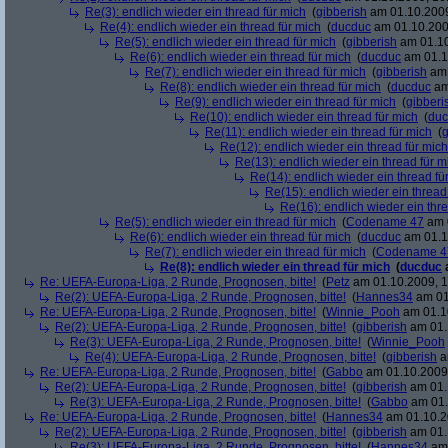
Re(3): endlich wieder ein thread für mich
(
gibberish
am 01.10.2009
Re(4): endlich wieder ein thread für mich
(
ducduc
am 01.10.200
Re(5): endlich wieder ein thread für mich
(
gibberish
am 01.10
Re(6): endlich wieder ein thread für mich
(
ducduc
am 01.1
Re(7): endlich wieder ein thread für mich
(
gibberish
am 
Re(8): endlich wieder ein thread für mich
(
ducduc
am
Re(9): endlich wieder ein thread für mich
(
gibberi
Re(10): endlich wieder ein thread für mich
(
duc
Re(11): endlich wieder ein thread für mich
(
g
Re(12): endlich wieder ein thread für mich
Re(13): endlich wieder ein thread für m
Re(14): endlich wieder ein thread fü
Re(15): endlich wieder ein thread
Re(16): endlich wieder ein thr
Re(5): endlich wieder ein thread für mich
(
Codename 47
am 0
Re(6): endlich wieder ein thread für mich
(
ducduc
am 01.1
Re(7): endlich wieder ein thread für mich
(
Codename 4
Re(8): endlich wieder ein thread für mich
(
ducduc
Re: UEFA-Europa-Liga, 2 Runde, Prognosen, bitte!
(
Petz
am 01.10.2009, 1
Re(2): UEFA-Europa-Liga, 2 Runde, Prognosen, bitte!
(
Hannes34
am 01
Re: UEFA-Europa-Liga, 2 Runde, Prognosen, bitte!
(
Winnie_Pooh
am 01.10
Re(2): UEFA-Europa-Liga, 2 Runde, Prognosen, bitte!
(
gibberish
am 01.
Re(3): UEFA-Europa-Liga, 2 Runde, Prognosen, bitte!
(
Winnie_Pooh
Re(4): UEFA-Europa-Liga, 2 Runde, Prognosen, bitte!
(
gibberish
a
Re: UEFA-Europa-Liga, 2 Runde, Prognosen, bitte!
(
Gabbo
am 01.10.2009,
Re(2): UEFA-Europa-Liga, 2 Runde, Prognosen, bitte!
(
gibberish
am 01.
Re(3): UEFA-Europa-Liga, 2 Runde, Prognosen, bitte!
(
Gabbo
am 01.
Re: UEFA-Europa-Liga, 2 Runde, Prognosen, bitte!
(
Hannes34
am 01.10.2
Re(2): UEFA-Europa-Liga, 2 Runde, Prognosen, bitte!
(
gibberish
am 01.
Re(3): UEFA-Europa-Liga, 2 Runde, Prognosen, bitte!
(
Hannes34
am 