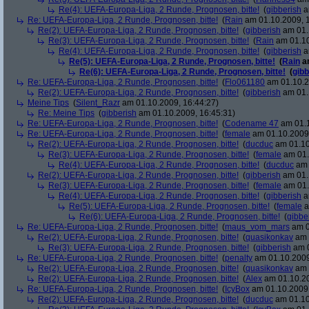
Re(4): UEFA-Europa-Liga, 2 Runde, Prognosen, bitte!
(
gibberish
a
Re: UEFA-Europa-Liga, 2 Runde, Prognosen, bitte!
(
Rain
am 01.10.2009, 1
Re(2): UEFA-Europa-Liga, 2 Runde, Prognosen, bitte!
(
gibberish
am 01.
Re(3): UEFA-Europa-Liga, 2 Runde, Prognosen, bitte!
(
Rain
am 01.10
Re(4): UEFA-Europa-Liga, 2 Runde, Prognosen, bitte!
(
gibberish
a
Re(5): UEFA-Europa-Liga, 2 Runde, Prognosen, bitte!
(
Rain
am
Re(6): UEFA-Europa-Liga, 2 Runde, Prognosen, bitte!
(
gibb
Re: UEFA-Europa-Liga, 2 Runde, Prognosen, bitte!
(
Flo061180
am 01.10.2
Re(2): UEFA-Europa-Liga, 2 Runde, Prognosen, bitte!
(
gibberish
am 01.
Meine Tips
(
Silent_Razr
am 01.10.2009, 16:44:27)
Re: Meine Tips
(
gibberish
am 01.10.2009, 16:45:31)
Re: UEFA-Europa-Liga, 2 Runde, Prognosen, bitte!
(
Codename 47
am 01.1
Re: UEFA-Europa-Liga, 2 Runde, Prognosen, bitte!
(
female
am 01.10.2009,
Re(2): UEFA-Europa-Liga, 2 Runde, Prognosen, bitte!
(
ducduc
am 01.10
Re(3): UEFA-Europa-Liga, 2 Runde, Prognosen, bitte!
(
female
am 01.
Re(4): UEFA-Europa-Liga, 2 Runde, Prognosen, bitte!
(
ducduc
am 
Re(2): UEFA-Europa-Liga, 2 Runde, Prognosen, bitte!
(
gibberish
am 01.
Re(3): UEFA-Europa-Liga, 2 Runde, Prognosen, bitte!
(
female
am 01.
Re(4): UEFA-Europa-Liga, 2 Runde, Prognosen, bitte!
(
gibberish
a
Re(5): UEFA-Europa-Liga, 2 Runde, Prognosen, bitte!
(
female
a
Re(6): UEFA-Europa-Liga, 2 Runde, Prognosen, bitte!
(
gibbe
Re: UEFA-Europa-Liga, 2 Runde, Prognosen, bitte!
(
maus_vom_mars
am 0
Re(2): UEFA-Europa-Liga, 2 Runde, Prognosen, bitte!
(
quasikonkav
am 
Re(3): UEFA-Europa-Liga, 2 Runde, Prognosen, bitte!
(
gibberish
am 0
Re: UEFA-Europa-Liga, 2 Runde, Prognosen, bitte!
(
penalty
am 01.10.2009
Re(2): UEFA-Europa-Liga, 2 Runde, Prognosen, bitte!
(
quasikonkav
am 
Re(2): UEFA-Europa-Liga, 2 Runde, Prognosen, bitte!
(
Alex
am 01.10.20
Re: UEFA-Europa-Liga, 2 Runde, Prognosen, bitte!
(
IcyBox
am 01.10.2009,
Re(2): UEFA-Europa-Liga, 2 Runde, Prognosen, bitte!
(
ducduc
am 01.10