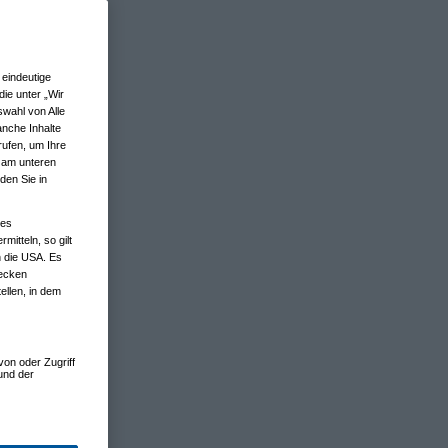
eindeutige
ie unter „Wir
wahl von Alle
anche Inhalte
rufen, um Ihre
n am unteren
den Sie in
nes
tteln, so gilt
n die USA. Es
wecken
ellen, in dem
von oder Zugriff
und der