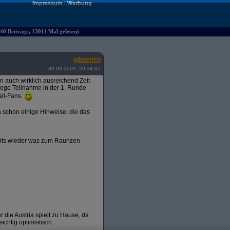
Impressum
|
Werbung
40 Beiträge, 13011 Mal gelesen)
gibberish
30.09.2009, 20:34:07
ten auch wirklich ausreichend Zeit
 rege Teilnahme in der 1. Runde
all-Fans.
 schon einige Hinweise, die das
amits wieder was zum Raunzen
r die Austria spielt zu Hause, da
ichtig optimistisch.