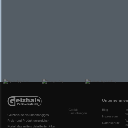
Unternehme
Cookie-
Blog
I
Einstellungen
f
Geizhals ist ein unabhängiges
Impressum
Preis- und Produktvergleichs-
W
Datenschutz
s
Portal, das mittels detaillierter Filter