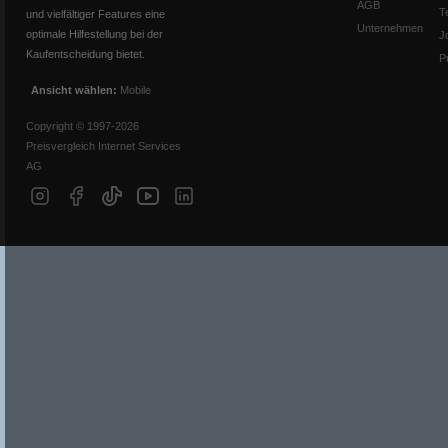
AGB
T
und vielfältiger Features eine
Unternehmen
optimale Hilfestellung bei der
J
Kaufentscheidung bietet.
P
Ansicht wählen:
Mobile
Copyright © 1997-2026
Preisvergleich Internet Services
AG