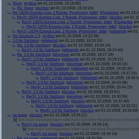
Tooor
(
IcyBox
am 01.10.2009, 19:18:56)
Re: Tooor
(
ducduc
am 01.10.2009, 19:19:20)
Re: UEFA-Europa-Liga, 2 Runde, Prognosen, bitte!
(
Fluglaotse
am 01.10.2
Re(2): UEFA-Europa-Liga, 2 Runde, Prognosen, bitte!
(
ducduc
am 01.10
Re(3): UEFA-Europa-Liga, 2 Runde, Prognosen, bitte!
(
Fluglaotse
am 
Re(4): UEFA-Europa-Liga, 2 Runde, Prognosen, bitte!
(
ducduc
am 
Re(2): UEFA-Europa-Liga, 2 Runde, Prognosen, bitte!
(
gibberish
am 01.
Tor Salzburg 1-0
(
IcyBox
am 01.10.2009, 19:22:38)
1:0 für Salzburg
(
gibberish
am 01.10.2009, 19:23:24)
Re: 1:0 für Salzburg
(
ducduc
am 01.10.2009, 19:24:14)
Re(2): 1:0 für Salzburg
(
gibberish
am 01.10.2009, 19:24:40)
Re: 1:0 für Salzburg
(
piiceman
am 01.10.2009, 19:27:29)
Re(2): 1:0 für Salzburg
(
gibberish
am 01.10.2009, 19:28:21)
Re(3): 1:0 für Salzburg
(
piiceman
am 01.10.2009, 19:34:16)
Re(4): 1:0 für Salzburg
(
gibberish
am 01.10.2009, 19:35:35)
Re(5): 1:0 für Salzburg
(
piiceman
am 01.10.2009, 19:37:25)
Re(6): 1:0 für Salzburg
(
gibberish
am 01.10.2009, 19:39:3
Re(3): 1:0 für Salzburg
(
piiceman
am 01.10.2009, 20:43:38)
Re(4): 1:0 für Salzburg
(
gibberish
am 01.10.2009, 20:44:25)
Re(2): 1:0 für Salzburg
(
ducduc
am 01.10.2009, 19:29:02)
Re(3): 1:0 für Salzburg
(
piiceman
am 01.10.2009, 19:30:59)
Re(4): 1:0 für Salzburg
(
ducduc
am 01.10.2009, 19:31:40)
Re(5): 1:0 für Salzburg
(
gibberish
am 01.10.2009, 19:32:31)
Re(6): 1:0 für Salzburg
(
ducduc
am 01.10.2009, 19:34:08)
na super
(
ducduc
am 01.10.2009, 19:35:21)
Vom Autor zurückgezogen oder Autor hat seine Registrierung nicht bestä
Re(2): na super
(
ducduc
am 01.10.2009, 19:36:14)
Vom Autor zurückgezogen oder Autor hat seine Registrierung nicht 
Re(4): na super
(
ducduc
am 01.10.2009, 19:39:19)
Re: na super
(
gibberish
am 01.10.2009, 19:35:59)