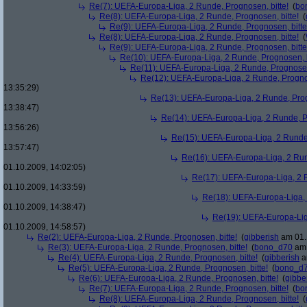
Re(7): UEFA-Europa-Liga, 2 Runde, Prognosen, bitte!
(
bo
Re(8): UEFA-Europa-Liga, 2 Runde, Prognosen, bitte!
(
Re(9): UEFA-Europa-Liga, 2 Runde, Prognosen, bitte
Re(8): UEFA-Europa-Liga, 2 Runde, Prognosen, bitte!
(
Re(9): UEFA-Europa-Liga, 2 Runde, Prognosen, bitte
Re(10): UEFA-Europa-Liga, 2 Runde, Prognosen, b
Re(11): UEFA-Europa-Liga, 2 Runde, Prognosen,
Re(12): UEFA-Europa-Liga, 2 Runde, Prognos
13:35:29)
Re(13): UEFA-Europa-Liga, 2 Runde, Prog
13:38:47)
Re(14): UEFA-Europa-Liga, 2 Runde, Pr
13:56:26)
Re(15): UEFA-Europa-Liga, 2 Runde,
13:57:47)
Re(16): UEFA-Europa-Liga, 2 Run
01.10.2009, 14:02:05)
Re(17): UEFA-Europa-Liga, 2 R
01.10.2009, 14:33:59)
Re(18): UEFA-Europa-Liga, 
01.10.2009, 14:38:47)
Re(19): UEFA-Europa-Liga
01.10.2009, 14:58:57)
Re(2): UEFA-Europa-Liga, 2 Runde, Prognosen, bitte!
(
gibberish
am 01.
Re(3): UEFA-Europa-Liga, 2 Runde, Prognosen, bitte!
(
bono_d70
am 
Re(4): UEFA-Europa-Liga, 2 Runde, Prognosen, bitte!
(
gibberish
a
Re(5): UEFA-Europa-Liga, 2 Runde, Prognosen, bitte!
(
bono_d
Re(6): UEFA-Europa-Liga, 2 Runde, Prognosen, bitte!
(
gibbe
Re(7): UEFA-Europa-Liga, 2 Runde, Prognosen, bitte!
(
bo
Re(8): UEFA-Europa-Liga, 2 Runde, Prognosen, bitte!
(