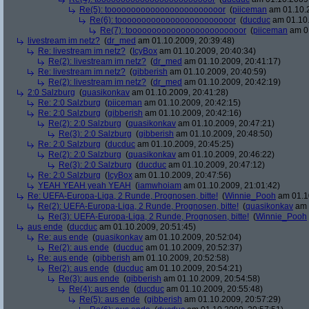
Re(5): toooooooooooooooooooooooor
(
piiceman
am 01.10.2
Re(6): toooooooooooooooooooooooor
(
ducduc
am 01.10.
Re(7): toooooooooooooooooooooooor
(
piiceman
am 01
livestream im netz?
(
dr_med
am 01.10.2009, 20:39:48)
Re: livestream im netz?
(
IcyBox
am 01.10.2009, 20:40:34)
Re(2): livestream im netz?
(
dr_med
am 01.10.2009, 20:41:17)
Re: livestream im netz?
(
gibberish
am 01.10.2009, 20:40:59)
Re(2): livestream im netz?
(
dr_med
am 01.10.2009, 20:42:19)
2:0 Salzburg
(
quasikonkav
am 01.10.2009, 20:41:28)
Re: 2:0 Salzburg
(
piiceman
am 01.10.2009, 20:42:15)
Re: 2:0 Salzburg
(
gibberish
am 01.10.2009, 20:42:16)
Re(2): 2:0 Salzburg
(
quasikonkav
am 01.10.2009, 20:47:21)
Re(3): 2:0 Salzburg
(
gibberish
am 01.10.2009, 20:48:50)
Re: 2:0 Salzburg
(
ducduc
am 01.10.2009, 20:45:25)
Re(2): 2:0 Salzburg
(
quasikonkav
am 01.10.2009, 20:46:22)
Re(3): 2:0 Salzburg
(
ducduc
am 01.10.2009, 20:47:12)
Re: 2:0 Salzburg
(
IcyBox
am 01.10.2009, 20:47:56)
YEAH YEAH yeah YEAH
(
iamwhoiam
am 01.10.2009, 21:01:42)
Re: UEFA-Europa-Liga, 2 Runde, Prognosen, bitte!
(
Winnie_Pooh
am 01.10
Re(2): UEFA-Europa-Liga, 2 Runde, Prognosen, bitte!
(
quasikonkav
am 
Re(3): UEFA-Europa-Liga, 2 Runde, Prognosen, bitte!
(
Winnie_Pooh
aus ende
(
ducduc
am 01.10.2009, 20:51:45)
Re: aus ende
(
quasikonkav
am 01.10.2009, 20:52:04)
Re(2): aus ende
(
ducduc
am 01.10.2009, 20:52:37)
Re: aus ende
(
gibberish
am 01.10.2009, 20:52:58)
Re(2): aus ende
(
ducduc
am 01.10.2009, 20:54:21)
Re(3): aus ende
(
gibberish
am 01.10.2009, 20:54:58)
Re(4): aus ende
(
ducduc
am 01.10.2009, 20:55:48)
Re(5): aus ende
(
gibberish
am 01.10.2009, 20:57:29)