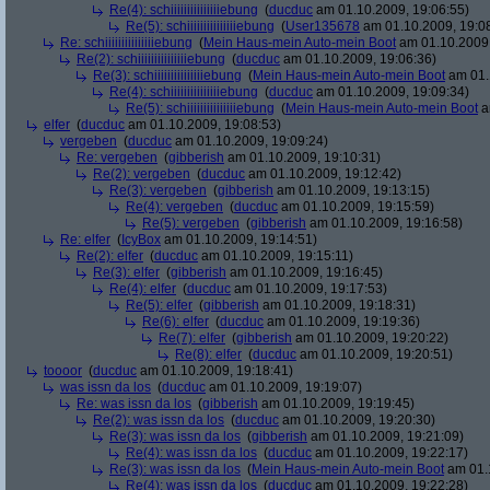
Re(4): schiiiiiiiiiiiiiiiebung
(
ducduc
am 01.10.2009, 19:06:55)
Re(5): schiiiiiiiiiiiiiiiebung
(
User135678
am 01.10.2009, 19:0
Re: schiiiiiiiiiiiiiiiebung
(
Mein Haus-mein Auto-mein Boot
am 01.10.2009,
Re(2): schiiiiiiiiiiiiiiiebung
(
ducduc
am 01.10.2009, 19:06:36)
Re(3): schiiiiiiiiiiiiiiiebung
(
Mein Haus-mein Auto-mein Boot
am 01.
Re(4): schiiiiiiiiiiiiiiiebung
(
ducduc
am 01.10.2009, 19:09:34)
Re(5): schiiiiiiiiiiiiiiiebung
(
Mein Haus-mein Auto-mein Boot
a
elfer
(
ducduc
am 01.10.2009, 19:08:53)
vergeben
(
ducduc
am 01.10.2009, 19:09:24)
Re: vergeben
(
gibberish
am 01.10.2009, 19:10:31)
Re(2): vergeben
(
ducduc
am 01.10.2009, 19:12:42)
Re(3): vergeben
(
gibberish
am 01.10.2009, 19:13:15)
Re(4): vergeben
(
ducduc
am 01.10.2009, 19:15:59)
Re(5): vergeben
(
gibberish
am 01.10.2009, 19:16:58)
Re: elfer
(
IcyBox
am 01.10.2009, 19:14:51)
Re(2): elfer
(
ducduc
am 01.10.2009, 19:15:11)
Re(3): elfer
(
gibberish
am 01.10.2009, 19:16:45)
Re(4): elfer
(
ducduc
am 01.10.2009, 19:17:53)
Re(5): elfer
(
gibberish
am 01.10.2009, 19:18:31)
Re(6): elfer
(
ducduc
am 01.10.2009, 19:19:36)
Re(7): elfer
(
gibberish
am 01.10.2009, 19:20:22)
Re(8): elfer
(
ducduc
am 01.10.2009, 19:20:51)
toooor
(
ducduc
am 01.10.2009, 19:18:41)
was issn da los
(
ducduc
am 01.10.2009, 19:19:07)
Re: was issn da los
(
gibberish
am 01.10.2009, 19:19:45)
Re(2): was issn da los
(
ducduc
am 01.10.2009, 19:20:30)
Re(3): was issn da los
(
gibberish
am 01.10.2009, 19:21:09)
Re(4): was issn da los
(
ducduc
am 01.10.2009, 19:22:17)
Re(3): was issn da los
(
Mein Haus-mein Auto-mein Boot
am 01.1
Re(4): was issn da los
(
ducduc
am 01.10.2009, 19:22:28)