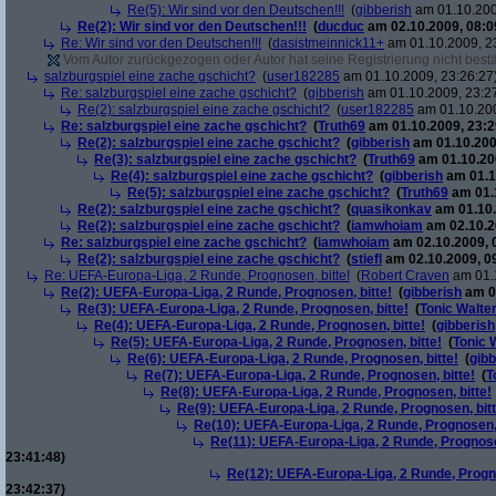
Re(5): Wir sind vor den Deutschen!!!
(
gibberish
am 01.10.200
Re(2): Wir sind vor den Deutschen!!!
(
ducduc
am 02.10.2009, 08:0
Re: Wir sind vor den Deutschen!!!
(
dasistmeinnick11+
am 01.10.2009, 2
Vom Autor zurückgezogen oder Autor hat seine Registrierung nicht bestä
salzburgspiel eine zache gschicht?
(
user182285
am 01.10.2009, 23:26:27
Re: salzburgspiel eine zache gschicht?
(
gibberish
am 01.10.2009, 23:2
Re(2): salzburgspiel eine zache gschicht?
(
user182285
am 01.10.200
Re: salzburgspiel eine zache gschicht?
(
Truth69
am 01.10.2009, 23:2
Re(2): salzburgspiel eine zache gschicht?
(
gibberish
am 01.10.200
Re(3): salzburgspiel eine zache gschicht?
(
Truth69
am 01.10.200
Re(4): salzburgspiel eine zache gschicht?
(
gibberish
am 01.1
Re(5): salzburgspiel eine zache gschicht?
(
Truth69
am 01.1
Re(2): salzburgspiel eine zache gschicht?
(
quasikonkav
am 01.10.
Re(2): salzburgspiel eine zache gschicht?
(
iamwhoiam
am 02.10.2
Re: salzburgspiel eine zache gschicht?
(
iamwhoiam
am 02.10.2009, 
Re(2): salzburgspiel eine zache gschicht?
(
stiefl
am 02.10.2009, 0
Re: UEFA-Europa-Liga, 2 Runde, Prognosen, bitte!
(
Robert Craven
am 01.1
Re(2): UEFA-Europa-Liga, 2 Runde, Prognosen, bitte!
(
gibberish
am 01
Re(3): UEFA-Europa-Liga, 2 Runde, Prognosen, bitte!
(
Tonic Walte
Re(4): UEFA-Europa-Liga, 2 Runde, Prognosen, bitte!
(
gibberish
Re(5): UEFA-Europa-Liga, 2 Runde, Prognosen, bitte!
(
Tonic 
Re(6): UEFA-Europa-Liga, 2 Runde, Prognosen, bitte!
(
gibb
Re(7): UEFA-Europa-Liga, 2 Runde, Prognosen, bitte!
(
T
Re(8): UEFA-Europa-Liga, 2 Runde, Prognosen, bitte!
Re(9): UEFA-Europa-Liga, 2 Runde, Prognosen, bitt
Re(10): UEFA-Europa-Liga, 2 Runde, Prognosen, 
Re(11): UEFA-Europa-Liga, 2 Runde, Prognose
23:41:48)
Re(12): UEFA-Europa-Liga, 2 Runde, Progno
23:42:37)