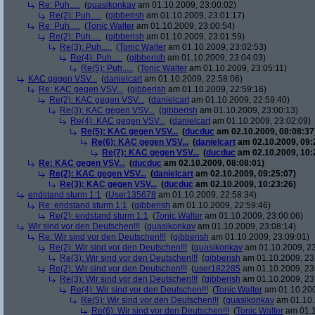
Re: Puh.....
(
quasikonkav
am 01.10.2009, 23:00:02)
Re(2): Puh.....
(
gibberish
am 01.10.2009, 23:01:17)
Re: Puh.....
(
Tonic Walter
am 01.10.2009, 23:00:54)
Re(2): Puh.....
(
gibberish
am 01.10.2009, 23:01:59)
Re(3): Puh.....
(
Tonic Walter
am 01.10.2009, 23:02:53)
Re(4): Puh.....
(
gibberish
am 01.10.2009, 23:04:03)
Re(5): Puh.....
(
Tonic Walter
am 01.10.2009, 23:05:11)
KAC gegen VSV...
(
danielcart
am 01.10.2009, 22:58:06)
Re: KAC gegen VSV...
(
gibberish
am 01.10.2009, 22:59:16)
Re(2): KAC gegen VSV...
(
danielcart
am 01.10.2009, 22:59:40)
Re(3): KAC gegen VSV...
(
gibberish
am 01.10.2009, 23:00:13)
Re(4): KAC gegen VSV...
(
danielcart
am 01.10.2009, 23:02:09)
Re(5): KAC gegen VSV...
(
ducduc
am 02.10.2009, 08:08:37
Re(6): KAC gegen VSV...
(
danielcart
am 02.10.2009, 09:
Re(7): KAC gegen VSV...
(
ducduc
am 02.10.2009, 10:
Re: KAC gegen VSV...
(
ducduc
am 02.10.2009, 08:08:01)
Re(2): KAC gegen VSV...
(
danielcart
am 02.10.2009, 09:25:07)
Re(3): KAC gegen VSV...
(
ducduc
am 02.10.2009, 10:23:26)
endstand sturm 1:1
(
User135678
am 01.10.2009, 22:58:34)
Re: endstand sturm 1:1
(
gibberish
am 01.10.2009, 22:59:46)
Re(2): endstand sturm 1:1
(
Tonic Walter
am 01.10.2009, 23:00:06)
Wir sind vor den Deutschen!!!
(
quasikonkav
am 01.10.2009, 23:08:14)
Re: Wir sind vor den Deutschen!!!
(
gibberish
am 01.10.2009, 23:09:01)
Re(2): Wir sind vor den Deutschen!!!
(
quasikonkav
am 01.10.2009, 23
Re(3): Wir sind vor den Deutschen!!!
(
gibberish
am 01.10.2009, 23
Re(2): Wir sind vor den Deutschen!!!
(
user182285
am 01.10.2009, 23
Re(3): Wir sind vor den Deutschen!!!
(
gibberish
am 01.10.2009, 23
Re(4): Wir sind vor den Deutschen!!!
(
Tonic Walter
am 01.10.200
Re(5): Wir sind vor den Deutschen!!!
(
quasikonkav
am 01.10.
Re(6): Wir sind vor den Deutschen!!!
(
Tonic Walter
am 01.1