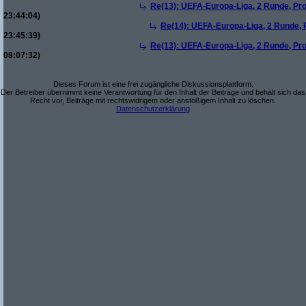
Re(13): UEFA-Europa-Liga, 2 Runde, Pro
23:44:04)
Re(14): UEFA-Europa-Liga, 2 Runde, P
23:45:39)
Re(13): UEFA-Europa-Liga, 2 Runde, Pro
08:07:32)
Dieses Forum ist eine frei zugängliche Diskussionsplattform.
Der Betreiber übernimmt keine Verantwortung für den Inhalt der Beiträge und behält sich das
Recht vor, Beiträge mit rechtswidrigem oder anstößigem Inhalt zu löschen.
Datenschutzerklärung