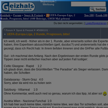
Impressum
|
Werbung
Geizhals
»
Forum
»
Sport & Freizeit
»
UEFA-Europa-Liga, 2
Top-100
|
Fresh-100
Runde, Prognosen, bitte! (440 Beiträge, 13058 Mal gelesen)
Du bist nicht angemeldet. [
Login/Registrieren
]
^
Forum
Sport & Freizeit
#
5686101
UEFA-Europa-Liga, 2 Runde, Prognosen, bitte!
Ich weiß, ich weiß - früher als in der 1. Runde, aber einerseits sollen die Exper
haben, ihre Expertisen abzuschließen (gell, ducduc?) und andererseits hat die
gezeigt, dass ich Recht hab: In ihrem tiefsten Inneren sind die GHFler alle Fußb
Gut - ich machmal den Anfang. Nach den Ergebnissen der ersten Runde gibts ja
Tippen zwar nicht einfacher machen aber auf jeden Fall lustiger:
Celtic Glasgow - Rapid 1:2
ich glaub dran, dass die GrünWeißen "The Paradise" als Sieger verlassen. D
haben, die Schotten
Galatasaray - Sturm Graz 4:0
Sorry, aber da wird nix zu holen sein
Salzburg - Villarreal 1:0
Ohne Kommentar, weiß auch ned so genau, warum ich das tipp, ist aber so!
Austria Wien - Nacional Funchal 1:0
Ich hab hier auch keine Idee, nämlich keine Idee, wer das Tor schießen soll, abe
waren sie in dieser Saison recht gut. Funchal kennt man nicht wirklich, drum vors