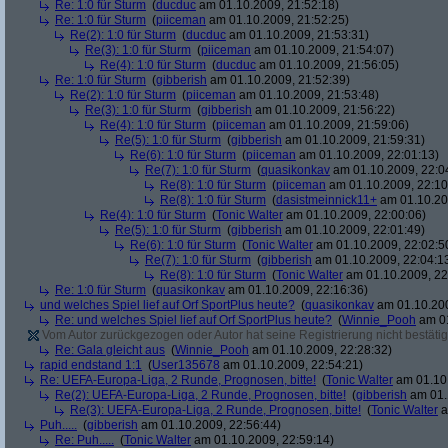
Re: 1:0 für Sturm
(
ducduc
am 01.10.2009, 21:52:18)
Re: 1:0 für Sturm
(
piiceman
am 01.10.2009, 21:52:25)
Re(2): 1:0 für Sturm
(
ducduc
am 01.10.2009, 21:53:31)
Re(3): 1:0 für Sturm
(
piiceman
am 01.10.2009, 21:54:07)
Re(4): 1:0 für Sturm
(
ducduc
am 01.10.2009, 21:56:05)
Re: 1:0 für Sturm
(
gibberish
am 01.10.2009, 21:52:39)
Re(2): 1:0 für Sturm
(
piiceman
am 01.10.2009, 21:53:48)
Re(3): 1:0 für Sturm
(
gibberish
am 01.10.2009, 21:56:22)
Re(4): 1:0 für Sturm
(
piiceman
am 01.10.2009, 21:59:06)
Re(5): 1:0 für Sturm
(
gibberish
am 01.10.2009, 21:59:31)
Re(6): 1:0 für Sturm
(
piiceman
am 01.10.2009, 22:01:13)
Re(7): 1:0 für Sturm
(
quasikonkav
am 01.10.2009, 22:0
Re(8): 1:0 für Sturm
(
piiceman
am 01.10.2009, 22:10
Re(8): 1:0 für Sturm
(
dasistmeinnick11+
am 01.10.20
Re(4): 1:0 für Sturm
(
Tonic Walter
am 01.10.2009, 22:00:06)
Re(5): 1:0 für Sturm
(
gibberish
am 01.10.2009, 22:01:49)
Re(6): 1:0 für Sturm
(
Tonic Walter
am 01.10.2009, 22:02:5
Re(7): 1:0 für Sturm
(
gibberish
am 01.10.2009, 22:04:1
Re(8): 1:0 für Sturm
(
Tonic Walter
am 01.10.2009, 22
Re: 1:0 für Sturm
(
quasikonkav
am 01.10.2009, 22:16:36)
und welches Spiel lief auf Orf SportPlus heute?
(
quasikonkav
am 01.10.200
Re: und welches Spiel lief auf Orf SportPlus heute?
(
Winnie_Pooh
am 01
Vom Autor zurückgezogen oder Autor hat seine Registrierung nicht bestätig
Re: Gala gleicht aus
(
Winnie_Pooh
am 01.10.2009, 22:28:32)
rapid endstand 1:1
(
User135678
am 01.10.2009, 22:54:21)
Re: UEFA-Europa-Liga, 2 Runde, Prognosen, bitte!
(
Tonic Walter
am 01.10.
Re(2): UEFA-Europa-Liga, 2 Runde, Prognosen, bitte!
(
gibberish
am 01.
Re(3): UEFA-Europa-Liga, 2 Runde, Prognosen, bitte!
(
Tonic Walter
a
Puh.....
(
gibberish
am 01.10.2009, 22:56:44)
Re: Puh.....
(
Tonic Walter
am 01.10.2009, 22:59:14)