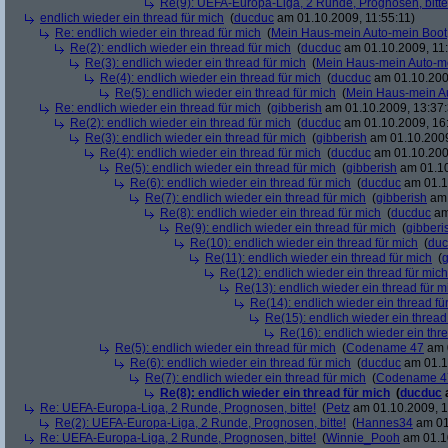
Re(9): UEFA-Europa-Liga, 2 Runde, Prognosen, bitte
endlich wieder ein thread für mich
(
ducduc
am 01.10.2009, 11:55:11)
Re: endlich wieder ein thread für mich
(
Mein Haus-mein Auto-mein Boot
Re(2): endlich wieder ein thread für mich
(
ducduc
am 01.10.2009, 11:
Re(3): endlich wieder ein thread für mich
(
Mein Haus-mein Auto-m
Re(4): endlich wieder ein thread für mich
(
ducduc
am 01.10.200
Re(5): endlich wieder ein thread für mich
(
Mein Haus-mein A
Re: endlich wieder ein thread für mich
(
gibberish
am 01.10.2009, 13:37:
Re(2): endlich wieder ein thread für mich
(
ducduc
am 01.10.2009, 16
Re(3): endlich wieder ein thread für mich
(
gibberish
am 01.10.2009
Re(4): endlich wieder ein thread für mich
(
ducduc
am 01.10.200
Re(5): endlich wieder ein thread für mich
(
gibberish
am 01.10
Re(6): endlich wieder ein thread für mich
(
ducduc
am 01.1
Re(7): endlich wieder ein thread für mich
(
gibberish
am 
Re(8): endlich wieder ein thread für mich
(
ducduc
am
Re(9): endlich wieder ein thread für mich
(
gibberi
Re(10): endlich wieder ein thread für mich
(
duc
Re(11): endlich wieder ein thread für mich
(
g
Re(12): endlich wieder ein thread für mich
Re(13): endlich wieder ein thread für m
Re(14): endlich wieder ein thread fü
Re(15): endlich wieder ein thread
Re(16): endlich wieder ein thr
Re(5): endlich wieder ein thread für mich
(
Codename 47
am 0
Re(6): endlich wieder ein thread für mich
(
ducduc
am 01.1
Re(7): endlich wieder ein thread für mich
(
Codename 4
Re(8): endlich wieder ein thread für mich
(
ducduc
Re: UEFA-Europa-Liga, 2 Runde, Prognosen, bitte!
(
Petz
am 01.10.2009, 1
Re(2): UEFA-Europa-Liga, 2 Runde, Prognosen, bitte!
(
Hannes34
am 01
Re: UEFA-Europa-Liga, 2 Runde, Prognosen, bitte!
(
Winnie_Pooh
am 01.10