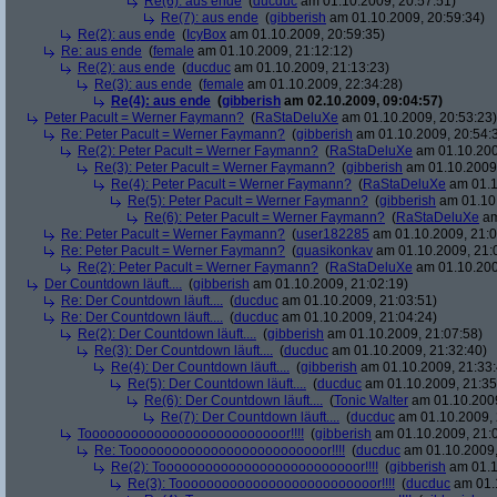
Re(6): aus ende
(
ducduc
am 01.10.2009, 20:57:51)
Re(7): aus ende
(
gibberish
am 01.10.2009, 20:59:34)
Re(2): aus ende
(
IcyBox
am 01.10.2009, 20:59:35)
Re: aus ende
(
female
am 01.10.2009, 21:12:12)
Re(2): aus ende
(
ducduc
am 01.10.2009, 21:13:23)
Re(3): aus ende
(
female
am 01.10.2009, 22:34:28)
Re(4): aus ende
(
gibberish
am 02.10.2009, 09:04:57)
Peter Pacult = Werner Faymann?
(
RaStaDeluXe
am 01.10.2009, 20:53:23)
Re: Peter Pacult = Werner Faymann?
(
gibberish
am 01.10.2009, 20:54:
Re(2): Peter Pacult = Werner Faymann?
(
RaStaDeluXe
am 01.10.200
Re(3): Peter Pacult = Werner Faymann?
(
gibberish
am 01.10.2009,
Re(4): Peter Pacult = Werner Faymann?
(
RaStaDeluXe
am 01.1
Re(5): Peter Pacult = Werner Faymann?
(
gibberish
am 01.10.
Re(6): Peter Pacult = Werner Faymann?
(
RaStaDeluXe
am
Re: Peter Pacult = Werner Faymann?
(
user182285
am 01.10.2009, 21:0
Re: Peter Pacult = Werner Faymann?
(
quasikonkav
am 01.10.2009, 21:
Re(2): Peter Pacult = Werner Faymann?
(
RaStaDeluXe
am 01.10.200
Der Countdown läuft....
(
gibberish
am 01.10.2009, 21:02:19)
Re: Der Countdown läuft....
(
ducduc
am 01.10.2009, 21:03:51)
Re: Der Countdown läuft....
(
ducduc
am 01.10.2009, 21:04:24)
Re(2): Der Countdown läuft....
(
gibberish
am 01.10.2009, 21:07:58)
Re(3): Der Countdown läuft....
(
ducduc
am 01.10.2009, 21:32:40)
Re(4): Der Countdown läuft....
(
gibberish
am 01.10.2009, 21:33:
Re(5): Der Countdown läuft....
(
ducduc
am 01.10.2009, 21:35
Re(6): Der Countdown läuft....
(
Tonic Walter
am 01.10.2009
Re(7): Der Countdown läuft....
(
ducduc
am 01.10.2009, 
Toooooooooooooooooooooooooor!!!!
(
gibberish
am 01.10.2009, 21:
Re: Toooooooooooooooooooooooooor!!!!
(
ducduc
am 01.10.2009,
Re(2): Toooooooooooooooooooooooooor!!!!
(
gibberish
am 01.1
Re(3): Toooooooooooooooooooooooooor!!!!
(
ducduc
am 01.1