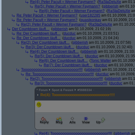
Re(4): Peter Pacult = Werner Faymann?
(
RaStaDeluXe
am 01.1
Re(5): Peter Pacult = Werner Faymann?
(
gibberish
am 01.10.
Re(6): Peter Pacult = Werner Faymann?
(
RaStaDeluXe
am
Re: Peter Pacult = Werner Faymann?
(
user182285
am 01.10.2009, 21:0
Re: Peter Pacult = Werner Faymann?
(
quasikonkav
am 01.10.2009, 21:
Re(2): Peter Pacult = Werner Faymann?
(
RaStaDeluXe
am 01.10.200
Der Countdown läuft....
(
gibberish
am 01.10.2009, 21:02:19)
Re: Der Countdown läuft....
(
ducduc
am 01.10.2009, 21:03:51)
Re: Der Countdown läuft....
(
ducduc
am 01.10.2009, 21:04:24)
Re(2): Der Countdown läuft....
(
gibberish
am 01.10.2009, 21:07:58)
Re(3): Der Countdown läuft....
(
ducduc
am 01.10.2009, 21:32:40)
Re(4): Der Countdown läuft....
(
gibberish
am 01.10.2009, 21:33:
Re(5): Der Countdown läuft....
(
ducduc
am 01.10.2009, 21:35
Re(6): Der Countdown läuft....
(
Tonic Walter
am 01.10.2009
Re(7): Der Countdown läuft....
(
ducduc
am 01.10.2009, 
Toooooooooooooooooooooooooor!!!!
(
gibberish
am 01.10.2009, 21:
Re: Toooooooooooooooooooooooooor!!!!
(
ducduc
am 01.10.2009,
Re(2): Toooooooooooooooooooooooooor!!!!
(
gibberish
am 01.1
Re(3): Toooooooooooooooooooooooooor!!!!
(
ducduc
am 01.1
^
Forum
Sport & Freizeit
#
5688334
Re(4): Toooooooooooooooooooooooooor!!!!
Re(4): Toooooooooooooooooooooooooor!!!!
(
gibberish
am