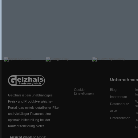
Unternehme
Cookie-
Blog
I
Einstellungen
f
Geizhals ist ein unabhängiges
Impressum
Preis- und Produktvergleichs-
W
Datenschutz
s
Portal, das mittels detaillierter Filter
AGB
T
und vielfältiger Features eine
Unternehmen
optimale Hilfestellung bei der
J
Kaufentscheidung bietet.
P
Ansicht wählen:
Mobile