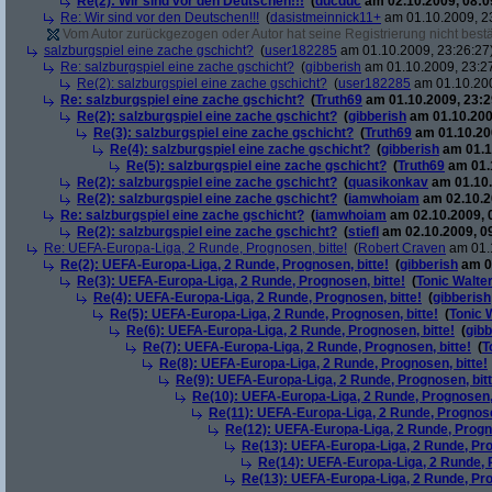
Re(2): Wir sind vor den Deutschen!!!
(
ducduc
am 02.10.2009, 08:0
Re: Wir sind vor den Deutschen!!!
(
dasistmeinnick11+
am 01.10.2009, 2
Vom Autor zurückgezogen oder Autor hat seine Registrierung nicht bestä
salzburgspiel eine zache gschicht?
(
user182285
am 01.10.2009, 23:26:27
Re: salzburgspiel eine zache gschicht?
(
gibberish
am 01.10.2009, 23:2
Re(2): salzburgspiel eine zache gschicht?
(
user182285
am 01.10.200
Re: salzburgspiel eine zache gschicht?
(
Truth69
am 01.10.2009, 23:2
Re(2): salzburgspiel eine zache gschicht?
(
gibberish
am 01.10.200
Re(3): salzburgspiel eine zache gschicht?
(
Truth69
am 01.10.200
Re(4): salzburgspiel eine zache gschicht?
(
gibberish
am 01.1
Re(5): salzburgspiel eine zache gschicht?
(
Truth69
am 01.1
Re(2): salzburgspiel eine zache gschicht?
(
quasikonkav
am 01.10.
Re(2): salzburgspiel eine zache gschicht?
(
iamwhoiam
am 02.10.2
Re: salzburgspiel eine zache gschicht?
(
iamwhoiam
am 02.10.2009, 
Re(2): salzburgspiel eine zache gschicht?
(
stiefl
am 02.10.2009, 0
Re: UEFA-Europa-Liga, 2 Runde, Prognosen, bitte!
(
Robert Craven
am 01.1
Re(2): UEFA-Europa-Liga, 2 Runde, Prognosen, bitte!
(
gibberish
am 01
Re(3): UEFA-Europa-Liga, 2 Runde, Prognosen, bitte!
(
Tonic Walte
Re(4): UEFA-Europa-Liga, 2 Runde, Prognosen, bitte!
(
gibberish
Re(5): UEFA-Europa-Liga, 2 Runde, Prognosen, bitte!
(
Tonic 
Re(6): UEFA-Europa-Liga, 2 Runde, Prognosen, bitte!
(
gibb
Re(7): UEFA-Europa-Liga, 2 Runde, Prognosen, bitte!
(
T
Re(8): UEFA-Europa-Liga, 2 Runde, Prognosen, bitte!
Re(9): UEFA-Europa-Liga, 2 Runde, Prognosen, bitt
Re(10): UEFA-Europa-Liga, 2 Runde, Prognosen, 
Re(11): UEFA-Europa-Liga, 2 Runde, Prognose
Re(12): UEFA-Europa-Liga, 2 Runde, Progno
Re(13): UEFA-Europa-Liga, 2 Runde, Pro
Re(14): UEFA-Europa-Liga, 2 Runde, P
Re(13): UEFA-Europa-Liga, 2 Runde, Pro