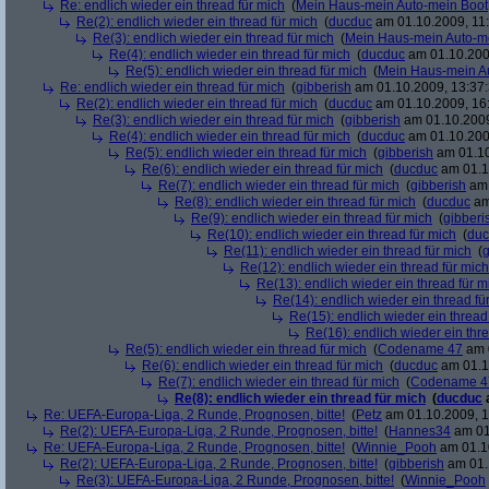
Re: endlich wieder ein thread für mich
(
Mein Haus-mein Auto-mein Boot
Re(2): endlich wieder ein thread für mich
(
ducduc
am 01.10.2009, 11:
Re(3): endlich wieder ein thread für mich
(
Mein Haus-mein Auto-m
Re(4): endlich wieder ein thread für mich
(
ducduc
am 01.10.200
Re(5): endlich wieder ein thread für mich
(
Mein Haus-mein A
Re: endlich wieder ein thread für mich
(
gibberish
am 01.10.2009, 13:37:
Re(2): endlich wieder ein thread für mich
(
ducduc
am 01.10.2009, 16
Re(3): endlich wieder ein thread für mich
(
gibberish
am 01.10.2009
Re(4): endlich wieder ein thread für mich
(
ducduc
am 01.10.200
Re(5): endlich wieder ein thread für mich
(
gibberish
am 01.10
Re(6): endlich wieder ein thread für mich
(
ducduc
am 01.1
Re(7): endlich wieder ein thread für mich
(
gibberish
am 
Re(8): endlich wieder ein thread für mich
(
ducduc
am
Re(9): endlich wieder ein thread für mich
(
gibberi
Re(10): endlich wieder ein thread für mich
(
duc
Re(11): endlich wieder ein thread für mich
(
g
Re(12): endlich wieder ein thread für mich
Re(13): endlich wieder ein thread für m
Re(14): endlich wieder ein thread fü
Re(15): endlich wieder ein thread
Re(16): endlich wieder ein thr
Re(5): endlich wieder ein thread für mich
(
Codename 47
am 0
Re(6): endlich wieder ein thread für mich
(
ducduc
am 01.1
Re(7): endlich wieder ein thread für mich
(
Codename 4
Re(8): endlich wieder ein thread für mich
(
ducduc
Re: UEFA-Europa-Liga, 2 Runde, Prognosen, bitte!
(
Petz
am 01.10.2009, 1
Re(2): UEFA-Europa-Liga, 2 Runde, Prognosen, bitte!
(
Hannes34
am 01
Re: UEFA-Europa-Liga, 2 Runde, Prognosen, bitte!
(
Winnie_Pooh
am 01.10
Re(2): UEFA-Europa-Liga, 2 Runde, Prognosen, bitte!
(
gibberish
am 01.
Re(3): UEFA-Europa-Liga, 2 Runde, Prognosen, bitte!
(
Winnie_Pooh