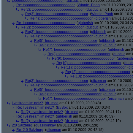
toooooooooooooooooooooooor
(
ducduc
am 01.10.2009, 20:33:00)
Re: toooooooooooooooooooooooor
(
Winnie_Pooh
am 01.10.2009, 20:
Re(2): toooooooooooooooooooooooor
(
ducduc
am 01.10.2009, 20:3
Re(3): toooooooooooooooooooooooor
(
Winnie_Pooh
am 01.10.20
Re(4): toooooooooooooooooooooooor
(
gibberish
am 01.10.200
Re: toooooooooooooooooooooooor
(
gibberish
am 01.10.2009, 20:34:2
Re(2): toooooooooooooooooooooooor
(
ducduc
am 01.10.2009, 20:3
Re(3): toooooooooooooooooooooooor
(
gibberish
am 01.10.2009, 
Re(4): toooooooooooooooooooooooor
(
ducduc
am 01.10.2009,
Re(5): toooooooooooooooooooooooor
(
gibberish
am 01.10.2
Re(6): toooooooooooooooooooooooor
(
ducduc
am 01.10.
Re(7): toooooooooooooooooooooooor
(
gibberish
am 01
Re(8): toooooooooooooooooooooooor
(
ducduc
am 0
Re(9): toooooooooooooooooooooooor
(
gibberish
Re(10): toooooooooooooooooooooooor
(
ducd
Re(11): toooooooooooooooooooooooor
(
gi
Re(12): toooooooooooooooooooooooor
Re(13): toooooooooooooooooooooooo
Re(3): toooooooooooooooooooooooor
(
piiceman
am 01.10.2009, 
Re(4): toooooooooooooooooooooooor
(
ducduc
am 01.10.2009,
Re(5): toooooooooooooooooooooooor
(
piiceman
am 01.10.2
Re(6): toooooooooooooooooooooooor
(
ducduc
am 01.10.
Re(7): toooooooooooooooooooooooor
(
piiceman
am 01
livestream im netz?
(
dr_med
am 01.10.2009, 20:39:48)
Re: livestream im netz?
(
IcyBox
am 01.10.2009, 20:40:34)
Re(2): livestream im netz?
(
dr_med
am 01.10.2009, 20:41:17)
Re: livestream im netz?
(
gibberish
am 01.10.2009, 20:40:59)
Re(2): livestream im netz?
(
dr_med
am 01.10.2009, 20:42:19)
2:0 Salzburg
(
quasikonkav
am 01.10.2009, 20:41:28)
Re: 2:0 Salzburg
(
piiceman
am 01.10.2009, 20:42:15)