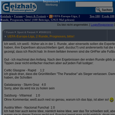
Impressum
|
Werbung
Geizhals
»
Forum
»
Sport & Freizeit
»
UEFA-Europa-Liga, 2
Top-100
|
Fresh-100
Runde, Prognosen, bitte! (440 Beiträge, 12923 Mal gelesen)
Du bist nicht angemeldet. [
Login/Registrieren
]
^
Forum
Sport & Freizeit
#
5686101
UEFA-Europa-Liga, 2 Runde, Prognosen, bitte!
Ich weiß, ich weiß - früher als in der 1. Runde, aber einerseits sollen die Exper
haben, ihre Expertisen abzuschließen (gell, ducduc?) und andererseits hat die
gezeigt, dass ich Recht hab: In ihrem tiefsten Inneren sind die GHFler alle Fußb
Gut - ich machmal den Anfang. Nach den Ergebnissen der ersten Runde gibts ja
Tippen zwar nicht einfacher machen aber auf jeden Fall lustiger:
Celtic Glasgow - Rapid 1:2
ich glaub dran, dass die GrünWeißen "The Paradise" als Sieger verlassen. D
haben, die Schotten
Galatasaray - Sturm Graz 4:0
Sorry, aber da wird nix zu holen sein
Salzburg - Villarreal 1:0
Ohne Kommentar, weiß auch ned so genau, warum ich das tipp, ist aber so!
Austria Wien - Nacional Funchal 1:0
Ich hab hier auch keine Idee, nämlich keine Idee, wer das Tor schießen soll, abe
waren sie in dieser Saison recht gut. Funchal kennt man nicht wirklich, drum vors