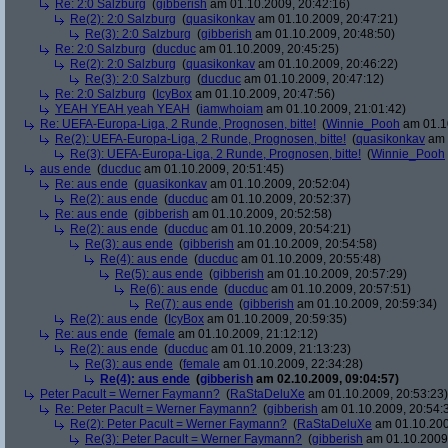
Re: 2:0 Salzburg
(
gibberish
am 01.10.2009, 20:42:16)
Re(2): 2:0 Salzburg
(
quasikonkav
am 01.10.2009, 20:47:21)
Re(3): 2:0 Salzburg
(
gibberish
am 01.10.2009, 20:48:50)
Re: 2:0 Salzburg
(
ducduc
am 01.10.2009, 20:45:25)
Re(2): 2:0 Salzburg
(
quasikonkav
am 01.10.2009, 20:46:22)
Re(3): 2:0 Salzburg
(
ducduc
am 01.10.2009, 20:47:12)
Re: 2:0 Salzburg
(
IcyBox
am 01.10.2009, 20:47:56)
YEAH YEAH yeah YEAH
(
iamwhoiam
am 01.10.2009, 21:01:42)
Re: UEFA-Europa-Liga, 2 Runde, Prognosen, bitte!
(
Winnie_Pooh
am 01.10
Re(2): UEFA-Europa-Liga, 2 Runde, Prognosen, bitte!
(
quasikonkav
am 
Re(3): UEFA-Europa-Liga, 2 Runde, Prognosen, bitte!
(
Winnie_Pooh
aus ende
(
ducduc
am 01.10.2009, 20:51:45)
Re: aus ende
(
quasikonkav
am 01.10.2009, 20:52:04)
Re(2): aus ende
(
ducduc
am 01.10.2009, 20:52:37)
Re: aus ende
(
gibberish
am 01.10.2009, 20:52:58)
Re(2): aus ende
(
ducduc
am 01.10.2009, 20:54:21)
Re(3): aus ende
(
gibberish
am 01.10.2009, 20:54:58)
Re(4): aus ende
(
ducduc
am 01.10.2009, 20:55:48)
Re(5): aus ende
(
gibberish
am 01.10.2009, 20:57:29)
Re(6): aus ende
(
ducduc
am 01.10.2009, 20:57:51)
Re(7): aus ende
(
gibberish
am 01.10.2009, 20:59:34)
Re(2): aus ende
(
IcyBox
am 01.10.2009, 20:59:35)
Re: aus ende
(
female
am 01.10.2009, 21:12:12)
Re(2): aus ende
(
ducduc
am 01.10.2009, 21:13:23)
Re(3): aus ende
(
female
am 01.10.2009, 22:34:28)
Re(4): aus ende
(
gibberish
am 02.10.2009, 09:04:57)
Peter Pacult = Werner Faymann?
(
RaStaDeluXe
am 01.10.2009, 20:53:23)
Re: Peter Pacult = Werner Faymann?
(
gibberish
am 01.10.2009, 20:54:
Re(2): Peter Pacult = Werner Faymann?
(
RaStaDeluXe
am 01.10.200
Re(3): Peter Pacult = Werner Faymann?
(
gibberish
am 01.10.2009,