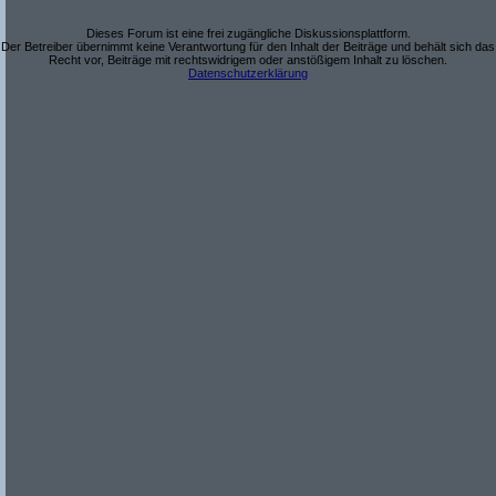
Dieses Forum ist eine frei zugängliche Diskussionsplattform.
Der Betreiber übernimmt keine Verantwortung für den Inhalt der Beiträge und behält sich das
Recht vor, Beiträge mit rechtswidrigem oder anstößigem Inhalt zu löschen.
Datenschutzerklärung