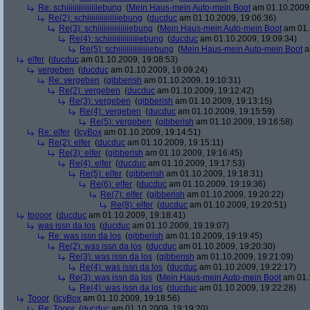
Re: schiiiiiiiiiiiiiiiebung
(
Mein Haus-mein Auto-mein Boot
am 01.10.2009,
Re(2): schiiiiiiiiiiiiiiiebung
(
ducduc
am 01.10.2009, 19:06:36)
Re(3): schiiiiiiiiiiiiiiiebung
(
Mein Haus-mein Auto-mein Boot
am 01.
Re(4): schiiiiiiiiiiiiiiiebung
(
ducduc
am 01.10.2009, 19:09:34)
Re(5): schiiiiiiiiiiiiiiiebung
(
Mein Haus-mein Auto-mein Boot
a
elfer
(
ducduc
am 01.10.2009, 19:08:53)
vergeben
(
ducduc
am 01.10.2009, 19:09:24)
Re: vergeben
(
gibberish
am 01.10.2009, 19:10:31)
Re(2): vergeben
(
ducduc
am 01.10.2009, 19:12:42)
Re(3): vergeben
(
gibberish
am 01.10.2009, 19:13:15)
Re(4): vergeben
(
ducduc
am 01.10.2009, 19:15:59)
Re(5): vergeben
(
gibberish
am 01.10.2009, 19:16:58)
Re: elfer
(
IcyBox
am 01.10.2009, 19:14:51)
Re(2): elfer
(
ducduc
am 01.10.2009, 19:15:11)
Re(3): elfer
(
gibberish
am 01.10.2009, 19:16:45)
Re(4): elfer
(
ducduc
am 01.10.2009, 19:17:53)
Re(5): elfer
(
gibberish
am 01.10.2009, 19:18:31)
Re(6): elfer
(
ducduc
am 01.10.2009, 19:19:36)
Re(7): elfer
(
gibberish
am 01.10.2009, 19:20:22)
Re(8): elfer
(
ducduc
am 01.10.2009, 19:20:51)
toooor
(
ducduc
am 01.10.2009, 19:18:41)
was issn da los
(
ducduc
am 01.10.2009, 19:19:07)
Re: was issn da los
(
gibberish
am 01.10.2009, 19:19:45)
Re(2): was issn da los
(
ducduc
am 01.10.2009, 19:20:30)
Re(3): was issn da los
(
gibberish
am 01.10.2009, 19:21:09)
Re(4): was issn da los
(
ducduc
am 01.10.2009, 19:22:17)
Re(3): was issn da los
(
Mein Haus-mein Auto-mein Boot
am 01.1
Re(4): was issn da los
(
ducduc
am 01.10.2009, 19:22:28)
Tooor
(
IcyBox
am 01.10.2009, 19:18:56)
Re: Tooor
(
ducduc
am 01.10.2009, 19:19:20)