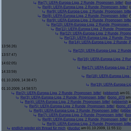
Re(7): UEFA-Europa-Liga, 2 Runde, Prognosen, bitte!
(
bo
Re(8): UEFA-Europa-Liga, 2 Runde, Prognosen, bitte!
(
Re(9): UEFA-Europa-Liga, 2 Runde, Prognosen, bitte
Re(8): UEFA-Europa-Liga, 2 Runde, Prognosen, bitte!
(
Re(9): UEFA-Europa-Liga, 2 Runde, Prognosen, bitte
Re(10): UEFA-Europa-Liga, 2 Runde, Prognosen, b
Re(11): UEFA-Europa-Liga, 2 Runde, Prognosen,
Re(12): UEFA-Europa-Liga, 2 Runde, Prognos
Re(13): UEFA-Europa-Liga, 2 Runde, Prog
Re(14): UEFA-Europa-Liga, 2 Runde, Pr
13:56:26)
Re(15): UEFA-Europa-Liga, 2 Runde,
13:57:47)
Re(16): UEFA-Europa-Liga, 2 Run
14:02:05)
Re(17): UEFA-Europa-Liga, 2 R
14:33:59)
Re(18): UEFA-Europa-Liga, 
01.10.2009, 14:38:47)
Re(19): UEFA-Europa-Liga
01.10.2009, 14:58:57)
Re(2): UEFA-Europa-Liga, 2 Runde, Prognosen, bitte!
(
gibberish
am 01.
Re(3): UEFA-Europa-Liga, 2 Runde, Prognosen, bitte!
(
bono_d70
am 
Re(4): UEFA-Europa-Liga, 2 Runde, Prognosen, bitte!
(
gibberish
a
Re(5): UEFA-Europa-Liga, 2 Runde, Prognosen, bitte!
(
bono_d
Re(6): UEFA-Europa-Liga, 2 Runde, Prognosen, bitte!
(
gibbe
Re(7): UEFA-Europa-Liga, 2 Runde, Prognosen, bitte!
(
bo
Re(8): UEFA-Europa-Liga, 2 Runde, Prognosen, bitte!
(
Re(9): UEFA-Europa-Liga, 2 Runde, Prognosen, bitte
endlich wieder ein thread für mich
(
ducduc
am 01.10.2009, 11:55:11)