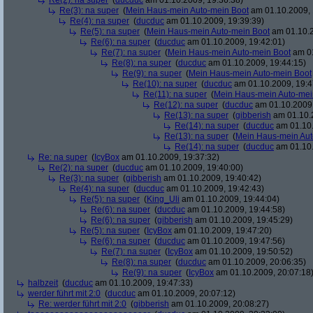
Re(2): na super
(
ducduc
am 01.10.2009, 19:36:38)
Re(3): na super
(
Mein Haus-mein Auto-mein Boot
am 01.10.2009, 
Re(4): na super
(
ducduc
am 01.10.2009, 19:39:39)
Re(5): na super
(
Mein Haus-mein Auto-mein Boot
am 01.10.2
Re(6): na super
(
ducduc
am 01.10.2009, 19:42:01)
Re(7): na super
(
Mein Haus-mein Auto-mein Boot
am 01
Re(8): na super
(
ducduc
am 01.10.2009, 19:44:15)
Re(9): na super
(
Mein Haus-mein Auto-mein Boot
Re(10): na super
(
ducduc
am 01.10.2009, 19:4
Re(11): na super
(
Mein Haus-mein Auto-mei
Re(12): na super
(
ducduc
am 01.10.2009,
Re(13): na super
(
gibberish
am 01.10.2
Re(14): na super
(
ducduc
am 01.10.
Re(13): na super
(
Mein Haus-mein Aut
Re(14): na super
(
ducduc
am 01.10.
Re: na super
(
IcyBox
am 01.10.2009, 19:37:32)
Re(2): na super
(
ducduc
am 01.10.2009, 19:40:00)
Re(3): na super
(
gibberish
am 01.10.2009, 19:40:42)
Re(4): na super
(
ducduc
am 01.10.2009, 19:42:43)
Re(5): na super
(
King_Uli
am 01.10.2009, 19:44:04)
Re(6): na super
(
ducduc
am 01.10.2009, 19:44:58)
Re(6): na super
(
gibberish
am 01.10.2009, 19:45:29)
Re(5): na super
(
IcyBox
am 01.10.2009, 19:47:20)
Re(6): na super
(
ducduc
am 01.10.2009, 19:47:56)
Re(7): na super
(
IcyBox
am 01.10.2009, 19:50:52)
Re(8): na super
(
ducduc
am 01.10.2009, 20:06:35)
Re(9): na super
(
IcyBox
am 01.10.2009, 20:07:18
halbzeit
(
ducduc
am 01.10.2009, 19:47:33)
werder führt mit 2:0
(
ducduc
am 01.10.2009, 20:07:12)
Re: werder führt mit 2:0
(
gibberish
am 01.10.2009, 20:08:27)