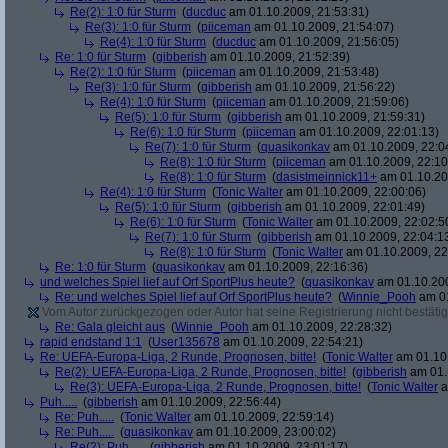
Re(2): 1:0 für Sturm
(
ducduc
am 01.10.2009, 21:53:31)
Re(3): 1:0 für Sturm
(
piiceman
am 01.10.2009, 21:54:07)
Re(4): 1:0 für Sturm
(
ducduc
am 01.10.2009, 21:56:05)
Re: 1:0 für Sturm
(
gibberish
am 01.10.2009, 21:52:39)
Re(2): 1:0 für Sturm
(
piiceman
am 01.10.2009, 21:53:48)
Re(3): 1:0 für Sturm
(
gibberish
am 01.10.2009, 21:56:22)
Re(4): 1:0 für Sturm
(
piiceman
am 01.10.2009, 21:59:06)
Re(5): 1:0 für Sturm
(
gibberish
am 01.10.2009, 21:59:31)
Re(6): 1:0 für Sturm
(
piiceman
am 01.10.2009, 22:01:13)
Re(7): 1:0 für Sturm
(
quasikonkav
am 01.10.2009, 22:0
Re(8): 1:0 für Sturm
(
piiceman
am 01.10.2009, 22:10
Re(8): 1:0 für Sturm
(
dasistmeinnick11+
am 01.10.20
Re(4): 1:0 für Sturm
(
Tonic Walter
am 01.10.2009, 22:00:06)
Re(5): 1:0 für Sturm
(
gibberish
am 01.10.2009, 22:01:49)
Re(6): 1:0 für Sturm
(
Tonic Walter
am 01.10.2009, 22:02:5
Re(7): 1:0 für Sturm
(
gibberish
am 01.10.2009, 22:04:1
Re(8): 1:0 für Sturm
(
Tonic Walter
am 01.10.2009, 22
Re: 1:0 für Sturm
(
quasikonkav
am 01.10.2009, 22:16:36)
und welches Spiel lief auf Orf SportPlus heute?
(
quasikonkav
am 01.10.200
Re: und welches Spiel lief auf Orf SportPlus heute?
(
Winnie_Pooh
am 01
Vom Autor zurückgezogen oder Autor hat seine Registrierung nicht bestätig
Re: Gala gleicht aus
(
Winnie_Pooh
am 01.10.2009, 22:28:32)
rapid endstand 1:1
(
User135678
am 01.10.2009, 22:54:21)
Re: UEFA-Europa-Liga, 2 Runde, Prognosen, bitte!
(
Tonic Walter
am 01.10.
Re(2): UEFA-Europa-Liga, 2 Runde, Prognosen, bitte!
(
gibberish
am 01.
Re(3): UEFA-Europa-Liga, 2 Runde, Prognosen, bitte!
(
Tonic Walter
a
Puh.....
(
gibberish
am 01.10.2009, 22:56:44)
Re: Puh.....
(
Tonic Walter
am 01.10.2009, 22:59:14)
Re: Puh.....
(
quasikonkav
am 01.10.2009, 23:00:02)
Re(2): Puh.....
(
gibberish
am 01.10.2009, 23:01:17)