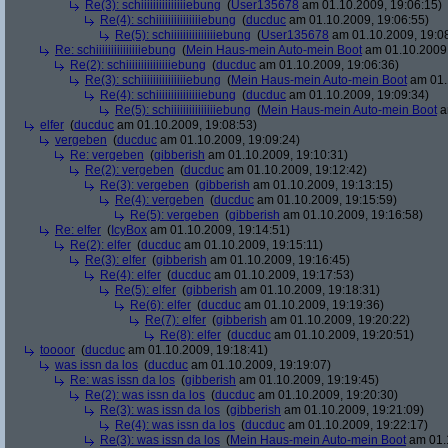
Re(3): schiiiiiiiiiiiiiiiebung
(
User135678
am 01.10.2009, 19:06:15)
Re(4): schiiiiiiiiiiiiiiiebung
(
ducduc
am 01.10.2009, 19:06:55)
Re(5): schiiiiiiiiiiiiiiiebung
(
User135678
am 01.10.2009, 19:0
Re: schiiiiiiiiiiiiiiiebung
(
Mein Haus-mein Auto-mein Boot
am 01.10.2009,
Re(2): schiiiiiiiiiiiiiiiebung
(
ducduc
am 01.10.2009, 19:06:36)
Re(3): schiiiiiiiiiiiiiiiebung
(
Mein Haus-mein Auto-mein Boot
am 01.
Re(4): schiiiiiiiiiiiiiiiebung
(
ducduc
am 01.10.2009, 19:09:34)
Re(5): schiiiiiiiiiiiiiiiebung
(
Mein Haus-mein Auto-mein Boot
a
elfer
(
ducduc
am 01.10.2009, 19:08:53)
vergeben
(
ducduc
am 01.10.2009, 19:09:24)
Re: vergeben
(
gibberish
am 01.10.2009, 19:10:31)
Re(2): vergeben
(
ducduc
am 01.10.2009, 19:12:42)
Re(3): vergeben
(
gibberish
am 01.10.2009, 19:13:15)
Re(4): vergeben
(
ducduc
am 01.10.2009, 19:15:59)
Re(5): vergeben
(
gibberish
am 01.10.2009, 19:16:58)
Re: elfer
(
IcyBox
am 01.10.2009, 19:14:51)
Re(2): elfer
(
ducduc
am 01.10.2009, 19:15:11)
Re(3): elfer
(
gibberish
am 01.10.2009, 19:16:45)
Re(4): elfer
(
ducduc
am 01.10.2009, 19:17:53)
Re(5): elfer
(
gibberish
am 01.10.2009, 19:18:31)
Re(6): elfer
(
ducduc
am 01.10.2009, 19:19:36)
Re(7): elfer
(
gibberish
am 01.10.2009, 19:20:22)
Re(8): elfer
(
ducduc
am 01.10.2009, 19:20:51)
toooor
(
ducduc
am 01.10.2009, 19:18:41)
was issn da los
(
ducduc
am 01.10.2009, 19:19:07)
Re: was issn da los
(
gibberish
am 01.10.2009, 19:19:45)
Re(2): was issn da los
(
ducduc
am 01.10.2009, 19:20:30)
Re(3): was issn da los
(
gibberish
am 01.10.2009, 19:21:09)
Re(4): was issn da los
(
ducduc
am 01.10.2009, 19:22:17)
Re(3): was issn da los
(
Mein Haus-mein Auto-mein Boot
am 01.1