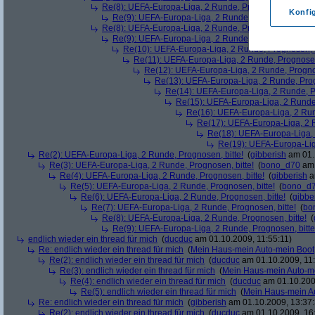
Re(8): UEFA-Europa-Liga, 2 Runde, Prognosen, bitte!
(
Konfi
Re(9): UEFA-Europa-Liga, 2 Runde, Prognosen, bitte
Re(8): UEFA-Europa-Liga, 2 Runde, Prognosen, bitte!
(
Re(9): UEFA-Europa-Liga, 2 Runde, Prognosen, bitte
Re(10): UEFA-Europa-Liga, 2 Runde, Prognosen, b
Re(11): UEFA-Europa-Liga, 2 Runde, Prognosen,
Re(12): UEFA-Europa-Liga, 2 Runde, Prognos
Re(13): UEFA-Europa-Liga, 2 Runde, Prog
Re(14): UEFA-Europa-Liga, 2 Runde, Pr
Re(15): UEFA-Europa-Liga, 2 Runde,
Re(16): UEFA-Europa-Liga, 2 Run
Re(17): UEFA-Europa-Liga, 2 R
Re(18): UEFA-Europa-Liga, 
Re(19): UEFA-Europa-Liga
Re(2): UEFA-Europa-Liga, 2 Runde, Prognosen, bitte!
(
gibberish
am 01.
Re(3): UEFA-Europa-Liga, 2 Runde, Prognosen, bitte!
(
bono_d70
am 
Re(4): UEFA-Europa-Liga, 2 Runde, Prognosen, bitte!
(
gibberish
a
Re(5): UEFA-Europa-Liga, 2 Runde, Prognosen, bitte!
(
bono_d
Re(6): UEFA-Europa-Liga, 2 Runde, Prognosen, bitte!
(
gibbe
Re(7): UEFA-Europa-Liga, 2 Runde, Prognosen, bitte!
(
bo
Re(8): UEFA-Europa-Liga, 2 Runde, Prognosen, bitte!
(
Re(9): UEFA-Europa-Liga, 2 Runde, Prognosen, bitte
endlich wieder ein thread für mich
(
ducduc
am 01.10.2009, 11:55:11)
Re: endlich wieder ein thread für mich
(
Mein Haus-mein Auto-mein Boot
Re(2): endlich wieder ein thread für mich
(
ducduc
am 01.10.2009, 11:
Re(3): endlich wieder ein thread für mich
(
Mein Haus-mein Auto-m
Re(4): endlich wieder ein thread für mich
(
ducduc
am 01.10.200
Re(5): endlich wieder ein thread für mich
(
Mein Haus-mein A
Re: endlich wieder ein thread für mich
(
gibberish
am 01.10.2009, 13:37:
Re(2): endlich wieder ein thread für mich
(
ducduc
am 01.10.2009, 16