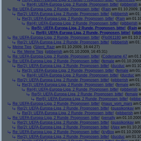
Re(4): UEFA-Europa-Liga, 2 Runde, Prognosen, bitte!
(
gibberish
a
Re: UEFA-Europa-Liga, 2 Runde, Prognosen, bitte!
(
Rain
am 01.10.2009, 1
Re(2): UEFA-Europa-Liga, 2 Runde, Prognosen, bitte!
(
gibberish
am 01.
Re(3): UEFA-Europa-Liga, 2 Runde, Prognosen, bitte!
(
Rain
am 01.10
Re(4): UEFA-Europa-Liga, 2 Runde, Prognosen, bitte!
(
gibberish
a
Re(5): UEFA-Europa-Liga, 2 Runde, Prognosen, bitte!
(
Rain
am
Re(6): UEFA-Europa-Liga, 2 Runde, Prognosen, bitte!
(
gibb
Re: UEFA-Europa-Liga, 2 Runde, Prognosen, bitte!
(
Flo061180
am 01.10.2
Re(2): UEFA-Europa-Liga, 2 Runde, Prognosen, bitte!
(
gibberish
am 01.
Meine Tips
(
Silent_Razr
am 01.10.2009, 16:44:27)
Re: Meine Tips
(
gibberish
am 01.10.2009, 16:45:31)
Re: UEFA-Europa-Liga, 2 Runde, Prognosen, bitte!
(
Codename 47
am 01.1
Re: UEFA-Europa-Liga, 2 Runde, Prognosen, bitte!
(
female
am 01.10.2009,
Re(2): UEFA-Europa-Liga, 2 Runde, Prognosen, bitte!
(
ducduc
am 01.10
Re(3): UEFA-Europa-Liga, 2 Runde, Prognosen, bitte!
(
female
am 01.
Re(4): UEFA-Europa-Liga, 2 Runde, Prognosen, bitte!
(
ducduc
am 
Re(2): UEFA-Europa-Liga, 2 Runde, Prognosen, bitte!
(
gibberish
am 01.
Re(3): UEFA-Europa-Liga, 2 Runde, Prognosen, bitte!
(
female
am 01.
Re(4): UEFA-Europa-Liga, 2 Runde, Prognosen, bitte!
(
gibberish
a
Re(5): UEFA-Europa-Liga, 2 Runde, Prognosen, bitte!
(
female
a
Re(6): UEFA-Europa-Liga, 2 Runde, Prognosen, bitte!
(
gibbe
Re: UEFA-Europa-Liga, 2 Runde, Prognosen, bitte!
(
maus_vom_mars
am 0
Re(2): UEFA-Europa-Liga, 2 Runde, Prognosen, bitte!
(
quasikonkav
am 
Re(3): UEFA-Europa-Liga, 2 Runde, Prognosen, bitte!
(
gibberish
am 0
Re: UEFA-Europa-Liga, 2 Runde, Prognosen, bitte!
(
penalty
am 01.10.2009
Re(2): UEFA-Europa-Liga, 2 Runde, Prognosen, bitte!
(
quasikonkav
am 
Re(2): UEFA-Europa-Liga, 2 Runde, Prognosen, bitte!
(
Alex
am 01.10.20
Re: UEFA-Europa-Liga, 2 Runde, Prognosen, bitte!
(
IcyBox
am 01.10.2009,
Re(2): UEFA-Europa-Liga, 2 Runde, Prognosen, bitte!
(
ducduc
am 01.10