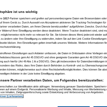
atsphäre ist uns wichtig
ere
1017
-Partner speichern und greifen auf personenbezogene Daten wie Browserdaten oder 
f Ihrem Gerät zu. Durch Auswahl von Akzeptieren aktivieren Sie Tracking-Technologien für d
artner verarbeiten Daten, um Ihnen Dienste bereitzustellen“ aufgeführten Zwecke. Durch Aus
 20:36:34)
 Widerruf Ihrer Einwilligung werden diese deaktiviert. Wenn Tracker deaktiviert sind, sind m
09.2009, 20:37:39)
 möglicherweise nicht mehr so relevant für Sie. Sie können dieses Menü jederzeit wieder auf
9.2009, 20:40:59)
 zu ändern oder Ihre Einwilligung zu widerrufen, indem Sie auf den Link Cookie-Einstellunge
m 30.09.2009, 20:41:20)
eite klicken. Ihre Einstellungen gelten innerhalb unseres Website. Weitere Informationen fin
t
(
substitute
am 30.09.2009, 20:42:04)
nschutzerklärung.
09.2009, 20:45:37)
tätigt
(
substitute
am 30.09.2009, 20:46:24)
etroffenen Einstellungen auch Anbieter umfassen, die Daten in Drittstaaten ohne Vorliegen ei
tätigt
(
substitute
am 01.10.2009, 22:57:14)
itsbeschlusses gem Art 45 DSGVO und ohne geeignete Garantien gem Art 46 DSGVO übermi
m 01.10.2009, 22:58:35)
gung auch hierfür (Art 49 Abs 1 lit a DSGVO). Dies gilt insbesondere für Datenübermittlungen i
9.2009, 22:45:21)
esondere das Risiko, dass Ihre Daten durch Behörden zu Kontroll- und zu Überwachungsz
09.2009, 22:47:25)
werden können, möglicherweise auch ohne Rechtsbehelfsmöglichkeiten. Dies können Sie abst
.2009, 11:44:17)
10.2009, 13:35:42)
eweiligen Anbieter in der Liste keine Einwilligung abgeben.
m 01.10.2009, 14:26:34)
nsere Partner verarbeiten Daten, um Folgendes bereitzustellen:
.10.2009, 13:57:51)
09, 11:46:07)
enschaften zur Identifikation aktiv abfragen. Verwendung genauer Standortdaten. Speichern 
.2009, 11:55:41)
ionen auf einem Endgerät. Personalisierte Werbung und Inhalte, Messung von Werbeleistung 
01.10.2009, 11:56:58)
von Inhalten, Zielgruppenforschung sowie Entwicklung und Verbesserung von Angeboten.
01.10.2009, 11:57:54)
rtner (Lieferanten)
70
am 01.10.2009, 11:58:30)
uc
am 01.10.2009, 12:01:05)
no_d70
am 01.10.2009, 12:02:51)