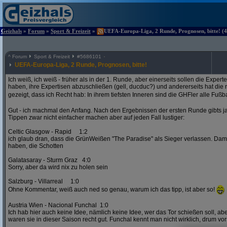
Geizhals
»
Forum
»
Sport & Freizeit
»
UEFA-Europa-Liga, 2 Runde, Prognosen, bitte! (4
^
Forum
Sport & Freizeit
#
5686101
UEFA-Europa-Liga, 2 Runde, Prognosen, bitte!
Ich weiß, ich weiß - früher als in der 1. Runde, aber einerseits sollen die Exper
haben, ihre Expertisen abzuschließen (gell, ducduc?) und andererseits hat die
gezeigt, dass ich Recht hab: In ihrem tiefsten Inneren sind die GHFler alle Fußb
Gut - ich machmal den Anfang. Nach den Ergebnissen der ersten Runde gibts ja
Tippen zwar nicht einfacher machen aber auf jeden Fall lustiger:
Celtic Glasgow - Rapid 1:2
ich glaub dran, dass die GrünWeißen "The Paradise" als Sieger verlassen. D
haben, die Schotten
Galatasaray - Sturm Graz 4:0
Sorry, aber da wird nix zu holen sein
Salzburg - Villarreal 1:0
Ohne Kommentar, weiß auch ned so genau, warum ich das tipp, ist aber so!
Austria Wien - Nacional Funchal 1:0
Ich hab hier auch keine Idee, nämlich keine Idee, wer das Tor schießen soll, abe
waren sie in dieser Saison recht gut. Funchal kennt man nicht wirklich, drum vors