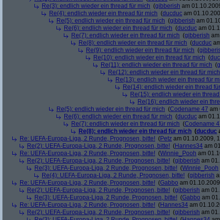
Re(3): endlich wieder ein thread für mich
(
gibberish
am 01.10.2009
Re(4): endlich wieder ein thread für mich
(
ducduc
am 01.10.200
Re(5): endlich wieder ein thread für mich
(
gibberish
am 01.10
Re(6): endlich wieder ein thread für mich
(
ducduc
am 01.1
Re(7): endlich wieder ein thread für mich
(
gibberish
am 
Re(8): endlich wieder ein thread für mich
(
ducduc
am
Re(9): endlich wieder ein thread für mich
(
gibberi
Re(10): endlich wieder ein thread für mich
(
duc
Re(11): endlich wieder ein thread für mich
(
g
Re(12): endlich wieder ein thread für mich
Re(13): endlich wieder ein thread für m
Re(14): endlich wieder ein thread fü
Re(15): endlich wieder ein thread
Re(16): endlich wieder ein thr
Re(5): endlich wieder ein thread für mich
(
Codename 47
am 0
Re(6): endlich wieder ein thread für mich
(
ducduc
am 01.1
Re(7): endlich wieder ein thread für mich
(
Codename 4
Re(8): endlich wieder ein thread für mich
(
ducduc
Re: UEFA-Europa-Liga, 2 Runde, Prognosen, bitte!
(
Petz
am 01.10.2009, 1
Re(2): UEFA-Europa-Liga, 2 Runde, Prognosen, bitte!
(
Hannes34
am 01
Re: UEFA-Europa-Liga, 2 Runde, Prognosen, bitte!
(
Winnie_Pooh
am 01.10
Re(2): UEFA-Europa-Liga, 2 Runde, Prognosen, bitte!
(
gibberish
am 01.
Re(3): UEFA-Europa-Liga, 2 Runde, Prognosen, bitte!
(
Winnie_Pooh
Re(4): UEFA-Europa-Liga, 2 Runde, Prognosen, bitte!
(
gibberish
a
Re: UEFA-Europa-Liga, 2 Runde, Prognosen, bitte!
(
Gabbo
am 01.10.2009,
Re(2): UEFA-Europa-Liga, 2 Runde, Prognosen, bitte!
(
gibberish
am 01.
Re(3): UEFA-Europa-Liga, 2 Runde, Prognosen, bitte!
(
Gabbo
am 01.
Re: UEFA-Europa-Liga, 2 Runde, Prognosen, bitte!
(
Hannes34
am 01.10.2
Re(2): UEFA-Europa-Liga, 2 Runde, Prognosen, bitte!
(
gibberish
am 01.
Re(3): UEFA-Europa-Liga, 2 Runde, Prognosen, bitte!
(
Hannes34
am 