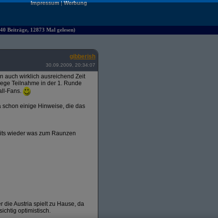
Impressum
|
Werbung
40 Beiträge, 12873 Mal gelesen)
gibberish
30.09.2009, 20:34:07
ten auch wirklich ausreichend Zeit
 rege Teilnahme in der 1. Runde
all-Fans.
 schon einige Hinweise, die das
amits wieder was zum Raunzen
r die Austria spielt zu Hause, da
ichtig optimistisch.