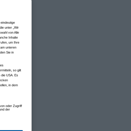
eindeutige
ie unter „Wir
wahl von Alle
anche Inhalte
rufen, um Ihre
n am unteren
den Sie in
nes
tteln, so gilt
n die USA. Es
wecken
ellen, in dem
von oder Zugriff
und der