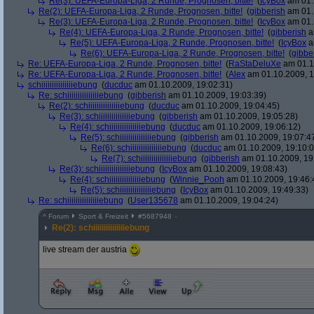
Re(3): UEFA-Europa-Liga, 2 Runde, Prognosen, bitte!
(
IcyBox
am 01.
Re(2): UEFA-Europa-Liga, 2 Runde, Prognosen, bitte!
(
gibberish
am 01.
Re(3): UEFA-Europa-Liga, 2 Runde, Prognosen, bitte!
(
IcyBox
am 01.
Re(4): UEFA-Europa-Liga, 2 Runde, Prognosen, bitte!
(
gibberish
a
Re(5): UEFA-Europa-Liga, 2 Runde, Prognosen, bitte!
(
IcyBox
a
Re(6): UEFA-Europa-Liga, 2 Runde, Prognosen, bitte!
(
gibbe
Re: UEFA-Europa-Liga, 2 Runde, Prognosen, bitte!
(
RaStaDeluXe
am 01.1
Re: UEFA-Europa-Liga, 2 Runde, Prognosen, bitte!
(
Alex
am 01.10.2009, 1
schiiiiiiiiiiiiiiiebung
(
ducduc
am 01.10.2009, 19:02:31)
Re: schiiiiiiiiiiiiiiiebung
(
gibberish
am 01.10.2009, 19:03:39)
Re(2): schiiiiiiiiiiiiiiiebung
(
ducduc
am 01.10.2009, 19:04:45)
Re(3): schiiiiiiiiiiiiiiiebung
(
gibberish
am 01.10.2009, 19:05:28)
Re(4): schiiiiiiiiiiiiiiiebung
(
ducduc
am 01.10.2009, 19:06:12)
Re(5): schiiiiiiiiiiiiiiiebung
(
gibberish
am 01.10.2009, 19:07:4
Re(6): schiiiiiiiiiiiiiiiebung
(
ducduc
am 01.10.2009, 19:10:0
Re(7): schiiiiiiiiiiiiiiiebung
(
gibberish
am 01.10.2009, 19
Re(3): schiiiiiiiiiiiiiiiebung
(
IcyBox
am 01.10.2009, 19:08:43)
Re(4): schiiiiiiiiiiiiiiiebung
(
Winnie_Pooh
am 01.10.2009, 19:46:
Re(5): schiiiiiiiiiiiiiiiebung
(
IcyBox
am 01.10.2009, 19:49:33)
Re: schiiiiiiiiiiiiiiiebung
(
User135678
am 01.10.2009, 19:04:24)
^
Forum
Sport & Freizeit
#
5687948
Re(2): schiiiiiiiiiiiiiiiebung
live stream der austria