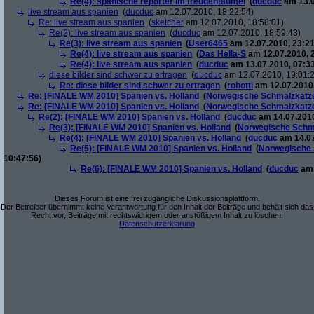
Re(4): spanische reporter im freudentaumel
(
ducduc
am 13.0
live stream aus spanien
(
ducduc
am 12.07.2010, 18:22:54)
Re: live stream aus spanien
(
sketcher
am 12.07.2010, 18:58:01)
Re(2): live stream aus spanien
(
ducduc
am 12.07.2010, 18:59:43)
Re(3): live stream aus spanien
(
User6465
am 12.07.2010, 23:21
Re(4): live stream aus spanien
(
Das Hella-S
am 12.07.2010, 
Re(4): live stream aus spanien
(
ducduc
am 13.07.2010, 07:33
diese bilder sind schwer zu ertragen
(
ducduc
am 12.07.2010, 19:01:
Re: diese bilder sind schwer zu ertragen
(
robotti
am 12.07.2010,
Re: [FINALE WM 2010] Spanien vs. Holland
(
Norwegische Schmalzkatz
Re: [FINALE WM 2010] Spanien vs. Holland
(
Norwegische Schmalzkatz
Re(2): [FINALE WM 2010] Spanien vs. Holland
(
ducduc
am 14.07.2010
Re(3): [FINALE WM 2010] Spanien vs. Holland
(
Norwegische Schm
Re(4): [FINALE WM 2010] Spanien vs. Holland
(
ducduc
am 14.07
Re(5): [FINALE WM 2010] Spanien vs. Holland
(
Norwegische 
10:47:56)
Re(6): [FINALE WM 2010] Spanien vs. Holland
(
ducduc
am 
Dieses Forum ist eine frei zugängliche Diskussionsplattform.
Der Betreiber übernimmt keine Verantwortung für den Inhalt der Beiträge und behält sich das
Recht vor, Beiträge mit rechtswidrigem oder anstößigem Inhalt zu löschen.
Datenschutzerklärung