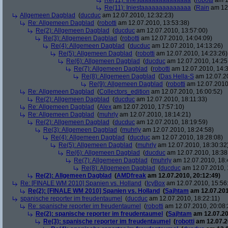
Re(11): Iniestaaaaaaaaaaaaaa
(
robotti
am 1
Re(11): Iniestaaaaaaaaaaaaaa
(
Rain
am 12.
Allgemeen Dagblad
(
ducduc
am 12.07.2010, 12:32:23)
Re: Allgemeen Dagblad
(
robotti
am 12.07.2010, 13:53:38)
Re(2): Allgemeen Dagblad
(
ducduc
am 12.07.2010, 13:57:00)
Re(3): Allgemeen Dagblad
(
robotti
am 12.07.2010, 14:04:09)
Re(4): Allgemeen Dagblad
(
ducduc
am 12.07.2010, 14:13:26)
Re(5): Allgemeen Dagblad
(
robotti
am 12.07.2010, 14:23:26)
Re(6): Allgemeen Dagblad
(
ducduc
am 12.07.2010, 14:25
Re(7): Allgemeen Dagblad
(
robotti
am 12.07.2010, 14:3
Re(8): Allgemeen Dagblad
(
Das Hella-S
am 12.07.20
Re(9): Allgemeen Dagblad
(
robotti
am 12.07.2010,
Re: Allgemeen Dagblad
(
Collectors_edition
am 12.07.2010, 16:00:52)
Re(2): Allgemeen Dagblad
(
ducduc
am 12.07.2010, 18:11:33)
Re: Allgemeen Dagblad
(
Alex
am 12.07.2010, 17:57:10)
Re: Allgemeen Dagblad
(
muhrly
am 12.07.2010, 18:14:21)
Re(2): Allgemeen Dagblad
(
ducduc
am 12.07.2010, 18:19:59)
Re(3): Allgemeen Dagblad
(
muhrly
am 12.07.2010, 18:24:58)
Re(4): Allgemeen Dagblad
(
ducduc
am 12.07.2010, 18:28:08)
Re(5): Allgemeen Dagblad
(
muhrly
am 12.07.2010, 18:30:32
Re(6): Allgemeen Dagblad
(
ducduc
am 12.07.2010, 18:38
Re(7): Allgemeen Dagblad
(
muhrly
am 12.07.2010, 18:
Re(8): Allgemeen Dagblad
(
ducduc
am 12.07.2010, 
Re(2): Allgemeen Dagblad
(
AMDfreak
am 12.07.2010, 20:12:49)
Re: [FINALE WM 2010] Spanien vs. Holland
(
IcyBox
am 12.07.2010, 15:56
Re(2): [FINALE WM 2010] Spanien vs. Holland
(
Sajhtam
am 12.07.201
spanische reporter im freudentaumel
(
ducduc
am 12.07.2010, 18:22:11)
Re: spanische reporter im freudentaumel
(
robotti
am 12.07.2010, 20:08:
Re(2): spanische reporter im freudentaumel
(
Sajhtam
am 12.07.20
Re(3): spanische reporter im freudentaumel
(
robotti
am 12.07.2