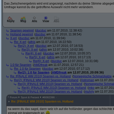
Das Zwischenergebnis wird erst angezeigt, nachdem du deine Stimme abgegebe
Umfrage kannst du die getroffene Auswahl nicht mehr verändern.
Spanien gewinnt
(
ducduc
am 11.07.2010, 11:38:42)
Holland gewinnt
(
ducduc
am 11.07.2010, 11:38:54)
X-erl
(
ducduc
am 11.07.2010, 11:39:04)
Re: X-erl
(
athis
am 11.07.2010, 16:22:50)
Re(2): X-erl
(
ducduc
am 12.07.2010, 07:16:53)
Re(3): X-erl
(
athis
am 12.07.2010, 10:02:38)
Re(4): X-erl
(
ducduc
am 12.07.2010, 10:05:37)
Re(5): X-erl
(
athis
am 12.07.2010, 10:17:13)
Re(6): X-erl
(
ducduc
am 12.07.2010, 10:31:08)
1:0 für Spanien
(
AMDfreak
am 11.07.2010, 12:57:21)
Re: 1:0 für Spanien
(
ducduc
am 12.07.2010, 07:17:12)
Re(2): 1:0 für Spanien
(
AMDfreak
am 12.07.2010, 20:09:36)
Re: [FINALE WM 2010] Spanien vs. Holland
(
Norwegische Schmalzkatze
a
Re(2): [FINALE WM 2010] Spanien vs. Holland
(
Astroman
am 11.07.2010
Re(3): [FINALE WM 2010] Spanien vs. Holland
(
Norwegische Schmal
Re(4): [FINALE WM 2010] Spanien vs. Holland
(
mko
am 11.07.2010
Re(3): [FINALE WM 2010] Spanien vs. Holland
(
muhrly
am 11.07.2010
^
Forum
Sport & Freizeit
#
6082396
Re: [FINALE WM 2010] Spanien vs. Holland
na wenn du das sagst, dann setz ich auf die holländer. gegen das schlechte
einmal ein krakenviech an.