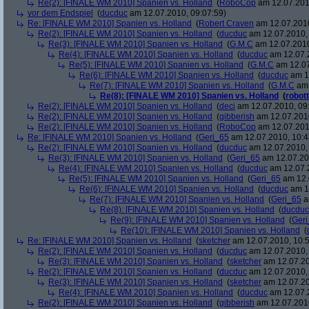
Re(2): [FINALE WM 2010] Spanien vs. Holland
(
RoboCop
am 12.07.201
vor dem Endspiel
(
ducduc
am 12.07.2010, 09:07:59)
Re: [FINALE WM 2010] Spanien vs. Holland
(
Robert Craven
am 12.07.2010
Re(2): [FINALE WM 2010] Spanien vs. Holland
(
ducduc
am 12.07.2010, 
Re(3): [FINALE WM 2010] Spanien vs. Holland
(
G.M.C
am 12.07.2010
Re(4): [FINALE WM 2010] Spanien vs. Holland
(
ducduc
am 12.07.2
Re(5): [FINALE WM 2010] Spanien vs. Holland
(
G.M.C
am 12.07
Re(6): [FINALE WM 2010] Spanien vs. Holland
(
ducduc
am 12
Re(7): [FINALE WM 2010] Spanien vs. Holland
(
G.M.C
am 
Re(8): [FINALE WM 2010] Spanien vs. Holland
(
robott
Re(2): [FINALE WM 2010] Spanien vs. Holland
(
deci
am 12.07.2010, 09
Re(2): [FINALE WM 2010] Spanien vs. Holland
(
gibberish
am 12.07.2010
Re(2): [FINALE WM 2010] Spanien vs. Holland
(
RoboCop
am 12.07.201
Re: [FINALE WM 2010] Spanien vs. Holland
(
Geri_65
am 12.07.2010, 10:4
Re(2): [FINALE WM 2010] Spanien vs. Holland
(
ducduc
am 12.07.2010, 
Re(3): [FINALE WM 2010] Spanien vs. Holland
(
Geri_65
am 12.07.20
Re(4): [FINALE WM 2010] Spanien vs. Holland
(
ducduc
am 12.07.2
Re(5): [FINALE WM 2010] Spanien vs. Holland
(
Geri_65
am 12.
Re(6): [FINALE WM 2010] Spanien vs. Holland
(
ducduc
am 12
Re(7): [FINALE WM 2010] Spanien vs. Holland
(
Geri_65
a
Re(8): [FINALE WM 2010] Spanien vs. Holland
(
ducduc
Re(9): [FINALE WM 2010] Spanien vs. Holland
(
Ger
Re(10): [FINALE WM 2010] Spanien vs. Holland
(
Re: [FINALE WM 2010] Spanien vs. Holland
(
sketcher
am 12.07.2010, 10:5
Re(2): [FINALE WM 2010] Spanien vs. Holland
(
ducduc
am 12.07.2010, 
Re(3): [FINALE WM 2010] Spanien vs. Holland
(
sketcher
am 12.07.20
Re(2): [FINALE WM 2010] Spanien vs. Holland
(
ducduc
am 12.07.2010, 
Re(3): [FINALE WM 2010] Spanien vs. Holland
(
sketcher
am 12.07.20
Re(4): [FINALE WM 2010] Spanien vs. Holland
(
ducduc
am 12.07.2
Re(2): [FINALE WM 2010] Spanien vs. Holland
(
gibberish
am 12.07.2010