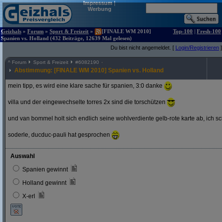
Impressum
|
Werbung
Geizhals
»
Forum
»
Sport & Freizeit
»
[FINALE WM 2010]
Top-100
|
Fresh-100
Spanien vs. Holland (432 Beiträge, 12639 Mal gelesen)
Du bist nicht angemeldet. [
Login/Registrieren
]
^
Forum
Sport & Freizeit
#
6082190
Abstimmung: [FINALE WM 2010] Spanien vs. Holland
mein tipp, es wird eine klare sache für spanien, 3:0 danke
villa und der eingewechselte torres 2x sind die torschützen
und van bommel holt sich endlich seine wohlverdiente gelb-rote karte ab, ich s
soderle, ducduc-pauli hat gesprochen
Auswahl
Spanien gewinnt
Holland gewinnt
X-erl