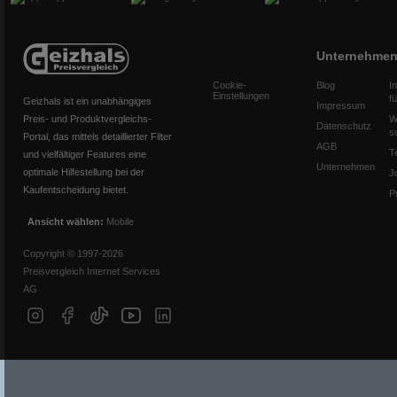
Unternehme
Cookie-
Blog
I
Einstellungen
f
Geizhals ist ein unabhängiges
Impressum
Preis- und Produktvergleichs-
W
Datenschutz
s
Portal, das mittels detaillierter Filter
AGB
T
und vielfältiger Features eine
Unternehmen
optimale Hilfestellung bei der
J
Kaufentscheidung bietet.
P
Ansicht wählen:
Mobile
Copyright © 1997-2026
Preisvergleich Internet Services
AG