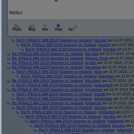
MuHrLy.
Re(2): [FINALE WM 2010] Spanien vs. Holland
(
ducduc
am 12.07.2010, 
Re(3): [FINALE WM 2010] Spanien vs. Holland
(
muhrly
am 12.07.2010
Re(4): [FINALE WM 2010] Spanien vs. Holland
(
ducduc
am 12.07.2
Re: [FINALE WM 2010] Spanien vs. Holland
(
So-Ned
am 11.07.2010, 15:4
Re: [FINALE WM 2010] Spanien vs. Holland
(
Winnie_Pooh
am 11.07.2010,
Re: [FINALE WM 2010] Spanien vs. Holland
(
IcyBox
am 11.07.2010, 17:22
Re: [FINALE WM 2010] Spanien vs. Holland
(
piiceman
am 11.07.2010, 17:
Re(2): [FINALE WM 2010] Spanien vs. Holland
(
mko
am 11.07.2010, 17:
Re(3): [FINALE WM 2010] Spanien vs. Holland
(
piiceman
am 11.07.2
Re: [FINALE WM 2010] Spanien vs. Holland
(
Mucilago
am 11.07.2010, 19:
Re(2): [FINALE WM 2010] Spanien vs. Holland
(
wasserkuh
am 12.07.20
Re: [FINALE WM 2010] Spanien vs. Holland
(
sly.sucken
am 11.07.2010, 20
Re(2): [FINALE WM 2010] Spanien vs. Holland
(
robotti
am 11.07.2010, 2
Re(2): [FINALE WM 2010] Spanien vs. Holland
(
kissimmee
am 11.07.201
Re: [FINALE WM 2010] Spanien vs. Holland
(
gibberish
am 11.07.2010, 20:
Re(2): [FINALE WM 2010] Spanien vs. Holland
(
ducduc
am 12.07.2010, 
Re(3): [FINALE WM 2010] Spanien vs. Holland
(
gibberish
am 12.07.2
Re(4): [FINALE WM 2010] Spanien vs. Holland
(
ducduc
am 12.07.2
Re(5): [FINALE WM 2010] Spanien vs. Holland
(
gibberish
am 12
Re(6): [FINALE WM 2010] Spanien vs. Holland
(
ducduc
am 12
Re(7): [FINALE WM 2010] Spanien vs. Holland
(
gibberish