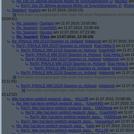
Re: Der 20 Jährige deutsche Müller ist Torschützenkönig :D
(
ducduc
am 
Re(2): Der 20 Jährige deutsche Müller ist Torschützenkönig :D
(
Robo
Spanien!
(
muhrly
am 11.07.2010, 23:03:13)
Vom Autor zurückgezogen oder Autor hat seine Registrierung nicht bestä
23:04:41)
Re: Spanien!
(
Sajhtam
am 11.07.2010, 23:05:56)
Re: Spanien!
(
User6465
am 11.07.2010, 23:06:44)
Re: Spanien!
(
ducduc
am 12.07.2010, 07:23:38)
Re: Spanien!
(
Time
am 13.07.2010, 12:35:24)
Re: [FINALE WM 2010] Spanien vs. Holland
(
gibberish
am 11.07.2010, 23:
Re(2): [FINALE WM 2010] Spanien vs. Holland
(
Das Hella-S
am 11.07.2
Re(3): [FINALE WM 2010] Spanien vs. Holland
(
User6465
am 11.07.2
Re(4): [FINALE WM 2010] Spanien vs. Holland
(
Das Hella-S
am 11
Re(4): [FINALE WM 2010] Spanien vs. Holland
(
gibberish
am 11.07
Re(5): [FINALE WM 2010] Spanien vs. Holland
(
Das Hella-S
am 
Re(6): [FINALE WM 2010] Spanien vs. Holland
(
gibberish
am 
Re(3): [FINALE WM 2010] Spanien vs. Holland
(
gibberish
am 11.07.2
Vom Autor zurückgezogen oder Autor hat seine Registrierung nicht bestä
23:11:56)
Re(3): [FINALE WM 2010] Spanien vs. Holland
(
gibberish
am 11.07.2
Vom Autor zurückgezogen oder Autor hat seine Registrierung nicht 
23:12:52)
Wer hat denn wirklich gedacht, dass...
(
KiLL0R
am 11.07.2010, 23:08:39)
Re: Wer hat denn wirklich gedacht, dass...
(
User6465
am 11.07.2010, 23
Re(2): Wer hat denn wirklich gedacht, dass...
(
AMDfreak
am 11.07.201
Re(3): Wer hat denn wirklich gedacht, dass...
(
User6465
am 11.07.
Re(4): Wer hat denn wirklich gedacht, dass...
(
AMDfreak
am 11.0
Re(2): Wer hat denn wirklich gedacht, dass...
(
wasserkuh
am 12.07.20
Re: Wer hat denn wirklich gedacht, dass...
(
japh
am 11.07.2010, 23:22:2
Re(2): Wer hat denn wirklich gedacht, dass...
(
KiLL0R
am 11.07.2010,