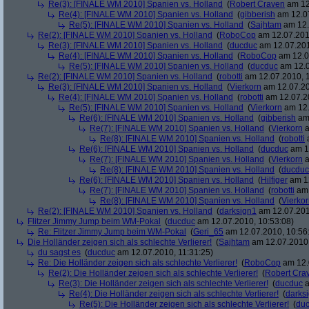
Re(3): [FINALE WM 2010] Spanien vs. Holland
(
Robert Craven
am 12
Re(4): [FINALE WM 2010] Spanien vs. Holland
(
gibberish
am 12.07
Re(5): [FINALE WM 2010] Spanien vs. Holland
(
Sajhtam
am 12.
Re(2): [FINALE WM 2010] Spanien vs. Holland
(
RoboCop
am 12.07.2010
Re(3): [FINALE WM 2010] Spanien vs. Holland
(
ducduc
am 12.07.201
Re(4): [FINALE WM 2010] Spanien vs. Holland
(
RoboCop
am 12.0
Re(5): [FINALE WM 2010] Spanien vs. Holland
(
ducduc
am 12.0
Re(2): [FINALE WM 2010] Spanien vs. Holland
(
robotti
am 12.07.2010, 1
Re(3): [FINALE WM 2010] Spanien vs. Holland
(
Vierkorn
am 12.07.20
Re(4): [FINALE WM 2010] Spanien vs. Holland
(
robotti
am 12.07.20
Re(5): [FINALE WM 2010] Spanien vs. Holland
(
Vierkorn
am 12.
Re(6): [FINALE WM 2010] Spanien vs. Holland
(
gibberish
am 
Re(7): [FINALE WM 2010] Spanien vs. Holland
(
Vierkorn
a
Re(8): [FINALE WM 2010] Spanien vs. Holland
(
robotti
a
Re(6): [FINALE WM 2010] Spanien vs. Holland
(
ducduc
am 12
Re(7): [FINALE WM 2010] Spanien vs. Holland
(
Vierkorn
a
Re(8): [FINALE WM 2010] Spanien vs. Holland
(
ducduc
Re(6): [FINALE WM 2010] Spanien vs. Holland
(
Hilfiger
am 12
Re(7): [FINALE WM 2010] Spanien vs. Holland
(
robotti
am 
Re(8): [FINALE WM 2010] Spanien vs. Holland
(
Vierko
Re(2): [FINALE WM 2010] Spanien vs. Holland
(
darksign1
am 12.07.201
Flitzer Jimmy Jump beim WM-Pokal
(
ducduc
am 12.07.2010, 10:53:08)
Re: Flitzer Jimmy Jump beim WM-Pokal
(
Geri_65
am 12.07.2010, 10:56
Die Holländer zeigen sich als schlechte Verlierer!
(
Sajhtam
am 12.07.2010,
du sagst es
(
ducduc
am 12.07.2010, 11:31:25)
Re: Die Holländer zeigen sich als schlechte Verlierer!
(
RoboCop
am 12.
Re(2): Die Holländer zeigen sich als schlechte Verlierer!
(
Robert Cra
Re(3): Die Holländer zeigen sich als schlechte Verlierer!
(
ducduc
a
Re(4): Die Holländer zeigen sich als schlechte Verlierer!
(
darks
Re(5): Die Holländer zeigen sich als schlechte Verlierer!
(
du