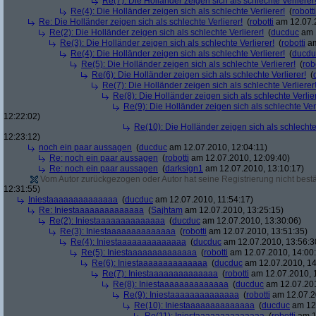
Re(7): Die Holländer zeigen sich als schlechte Verlierer
Re(4): Die Holländer zeigen sich als schlechte Verlierer!
(
robotti
Re: Die Holländer zeigen sich als schlechte Verlierer!
(
robotti
am 12.07.2
Re(2): Die Holländer zeigen sich als schlechte Verlierer!
(
ducduc
am 1
Re(3): Die Holländer zeigen sich als schlechte Verlierer!
(
robotti
am
Re(4): Die Holländer zeigen sich als schlechte Verlierer!
(
ducdu
Re(5): Die Holländer zeigen sich als schlechte Verlierer!
(
rob
Re(6): Die Holländer zeigen sich als schlechte Verlierer!
(
Re(7): Die Holländer zeigen sich als schlechte Verlierer
Re(8): Die Holländer zeigen sich als schlechte Verlier
Re(9): Die Holländer zeigen sich als schlechte Verl
12:22:02)
Re(10): Die Holländer zeigen sich als schlechte 
12:23:12)
noch ein paar aussagen
(
ducduc
am 12.07.2010, 12:04:11)
Re: noch ein paar aussagen
(
robotti
am 12.07.2010, 12:09:40)
Re: noch ein paar aussagen
(
darksign1
am 12.07.2010, 13:10:17)
Vom Autor zurückgezogen oder Autor hat seine Registrierung nicht bestä
12:31:55)
Iniestaaaaaaaaaaaaaa
(
ducduc
am 12.07.2010, 11:54:17)
Re: Iniestaaaaaaaaaaaaaa
(
Sajhtam
am 12.07.2010, 13:25:15)
Re(2): Iniestaaaaaaaaaaaaaa
(
ducduc
am 12.07.2010, 13:30:06)
Re(3): Iniestaaaaaaaaaaaaaa
(
robotti
am 12.07.2010, 13:51:35)
Re(4): Iniestaaaaaaaaaaaaaa
(
ducduc
am 12.07.2010, 13:56:3
Re(5): Iniestaaaaaaaaaaaaaa
(
robotti
am 12.07.2010, 14:00
Re(6): Iniestaaaaaaaaaaaaaa
(
ducduc
am 12.07.2010, 14
Re(7): Iniestaaaaaaaaaaaaaa
(
robotti
am 12.07.2010, 
Re(8): Iniestaaaaaaaaaaaaaa
(
ducduc
am 12.07.201
Re(9): Iniestaaaaaaaaaaaaaa
(
robotti
am 12.07.2
Re(10): Iniestaaaaaaaaaaaaaa
(
ducduc
am 12.