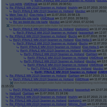
Re(8): [FINALE WM 2010] Spanien vs. Holland
(
ducduc
Los gehts
(
AMDfreak
am 11.07.2010, 20:30:51)
Re: [FINALE WM 2010] Spanien vs. Holland
(
muhrly
am 11.07.2010, 20:53
Re(2): [FINALE WM 2010] Spanien vs. Holland
(
ducduc
am 12.07.2010, 
Mein Tipp: 8:7
(
Das Hella-S
am 11.07.2010, 20:58:13)
wo bleibt die rote karte
(
AMDfreak
am 11.07.2010, 20:59:01)
Re: wo bleibt die rote karte
(
ducduc
am 12.07.2010, 07:22:04)
Vom Autor zurückgezogen oder Autor hat seine Registrierung nicht bestätig
Re(2): [FINALE WM 2010] Spanien vs. Holland
(
darksign1
am 11.07.201
Re(3): [FINALE WM 2010] Spanien vs. Holland
(
wasserkuh
am 12.07.
Re: [FINALE WM 2010] Spanien vs. Holland
(
Bucho
am 11.07.2010, 20:59:
Re(2): [FINALE WM 2010] Spanien vs. Holland
(
Das Hella-S
am 11.07.2
Re(3): [FINALE WM 2010] Spanien vs. Holland
(
Bucho
am 11.07.2010
Re(4): [FINALE WM 2010] Spanien vs. Holland
(
Das Hella-S
am 11
Re(4): [FINALE WM 2010] Spanien vs. Holland
(
AMDfreak
am 11.0
Re(5): [FINALE WM 2010] Spanien vs. Holland
(
Sajhtam
am 11.
Re(6): [FINALE WM 2010] Spanien vs. Holland
(
AMDfreak
am
Re(5): [FINALE WM 2010] Spanien vs. Holland
(
ducduc
am 12.0
Re(6): [FINALE WM 2010] Spanien vs. Holland
(
AMDfreak
am
Re(7): [FINALE WM 2010] Spanien vs. Holland
(
ducduc
am
Re(8): [FINALE WM 2010] Spanien vs. Holland
(
AMDf
Re: [FINALE WM 2010] Spanien vs. Holland
(
Sajhtam
am 11.07.2010, 21:1
Re(2): [FINALE WM 2010] Spanien vs. Holland
(
AMDfreak
am 11.07.201
Vom Autor zurückgezogen oder Autor hat seine Registrierung nicht bestä
21:15:15)
Re(2): [FINALE WM 2010] Spanien vs. Holland
(
wasserkuh
am 12.07.20
Halbzeit!
(
Sajhtam
am 11.07.2010, 21:18:19)
Re: [FINALE WM 2010] Spanien vs. Holland
(
muhrly
am 11.07.2010, 21:19
Re: [FINALE WM 2010] Spanien vs. Holland
(
darksign1
am 11.07.2010, 21
Re: [FINALE WM 2010] Spanien vs. Holland
(
Winnie_Pooh
am 11.07.2010,