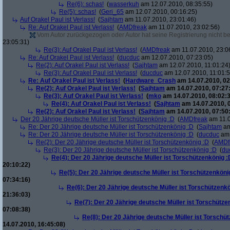
Re(6): schas!
(
wasserkuh
am 12.07.2010, 08:35:55)
Re(5): schas!
(
Geri_65
am 12.07.2010, 00:16:25)
Auf Orakel Paul ist Verlass!
(
Sajhtam
am 11.07.2010, 23:01:46)
Re: Auf Orakel Paul ist Verlass!
(
AMDfreak
am 11.07.2010, 23:02:56)
Vom Autor zurückgezogen oder Autor hat seine Registrierung nicht bes
23:05:31)
Re(3): Auf Orakel Paul ist Verlass!
(
AMDfreak
am 11.07.2010, 23:0
Re: Auf Orakel Paul ist Verlass!
(
ducduc
am 12.07.2010, 07:23:05)
Re(2): Auf Orakel Paul ist Verlass!
(
Sajhtam
am 12.07.2010, 11:01:24
Re(3): Auf Orakel Paul ist Verlass!
(
ducduc
am 12.07.2010, 11:01:5
Re: Auf Orakel Paul ist Verlass!
(
Hardware_Crash
am 14.07.2010, 02
Re(2): Auf Orakel Paul ist Verlass!
(
Sajhtam
am 14.07.2010, 07:27
Re(3): Auf Orakel Paul ist Verlass!
(
mko
am 14.07.2010, 08:02:3
Re(4): Auf Orakel Paul ist Verlass!
(
Sajhtam
am 14.07.2010, 
Re(2): Auf Orakel Paul ist Verlass!
(
Sajhtam
am 14.07.2010, 07:50
Der 20 Jährige deutsche Müller ist Torschützenkönig :D
(
AMDfreak
am 11.0
Re: Der 20 Jährige deutsche Müller ist Torschützenkönig :D
(
Sajhtam
am
Re: Der 20 Jährige deutsche Müller ist Torschützenkönig :D
(
ducduc
am 
Re(2): Der 20 Jährige deutsche Müller ist Torschützenkönig :D
(
AMDf
Re(3): Der 20 Jährige deutsche Müller ist Torschützenkönig :D
(
du
Re(4): Der 20 Jährige deutsche Müller ist Torschützenkönig :
20:10:22)
Re(5): Der 20 Jährige deutsche Müller ist Torschützenköni
07:34:16)
Re(6): Der 20 Jährige deutsche Müller ist Torschützenk
21:36:03)
Re(7): Der 20 Jährige deutsche Müller ist Torschütze
07:08:38)
Re(8): Der 20 Jährige deutsche Müller ist Torschü
14.07.2010, 16:45:08)