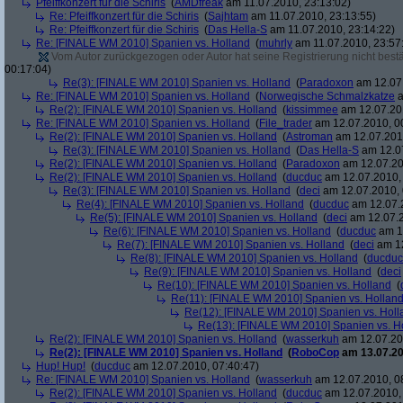
Pfeiffkonzert für die Schiris
(
AMDfreak
am 11.07.2010, 23:13:02)
Re: Pfeiffkonzert für die Schiris
(
Sajhtam
am 11.07.2010, 23:13:55)
Re: Pfeiffkonzert für die Schiris
(
Das Hella-S
am 11.07.2010, 23:14:22)
Re: [FINALE WM 2010] Spanien vs. Holland
(
muhrly
am 11.07.2010, 23:57
Vom Autor zurückgezogen oder Autor hat seine Registrierung nicht bestä
00:17:04)
Re(3): [FINALE WM 2010] Spanien vs. Holland
(
Paradoxon
am 12.07.
Re: [FINALE WM 2010] Spanien vs. Holland
(
Norwegische Schmalzkatze
a
Re(2): [FINALE WM 2010] Spanien vs. Holland
(
kissimmee
am 12.07.201
Re: [FINALE WM 2010] Spanien vs. Holland
(
File_trader
am 12.07.2010, 0
Re(2): [FINALE WM 2010] Spanien vs. Holland
(
Astroman
am 12.07.2010
Re(3): [FINALE WM 2010] Spanien vs. Holland
(
Das Hella-S
am 12.07
Re(2): [FINALE WM 2010] Spanien vs. Holland
(
Paradoxon
am 12.07.20
Re(2): [FINALE WM 2010] Spanien vs. Holland
(
ducduc
am 12.07.2010, 
Re(3): [FINALE WM 2010] Spanien vs. Holland
(
deci
am 12.07.2010, 
Re(4): [FINALE WM 2010] Spanien vs. Holland
(
ducduc
am 12.07.2
Re(5): [FINALE WM 2010] Spanien vs. Holland
(
deci
am 12.07.2
Re(6): [FINALE WM 2010] Spanien vs. Holland
(
ducduc
am 12
Re(7): [FINALE WM 2010] Spanien vs. Holland
(
deci
am 12
Re(8): [FINALE WM 2010] Spanien vs. Holland
(
ducduc
Re(9): [FINALE WM 2010] Spanien vs. Holland
(
deci
Re(10): [FINALE WM 2010] Spanien vs. Holland
(
Re(11): [FINALE WM 2010] Spanien vs. Hollan
Re(12): [FINALE WM 2010] Spanien vs. Holl
Re(13): [FINALE WM 2010] Spanien vs. H
Re(2): [FINALE WM 2010] Spanien vs. Holland
(
wasserkuh
am 12.07.20
Re(2): [FINALE WM 2010] Spanien vs. Holland
(
RoboCop
am 13.07.20
Hup! Hup!
(
ducduc
am 12.07.2010, 07:40:47)
Re: [FINALE WM 2010] Spanien vs. Holland
(
wasserkuh
am 12.07.2010, 0
Re(2): [FINALE WM 2010] Spanien vs. Holland
(
ducduc
am 12.07.2010, 