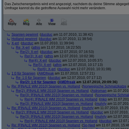
Das Zwischenergebnis wird erst angezeigt, nachdem du deine Stimme abgegebe
Umfrage kannst du die getroffene Auswahl nicht mehr verändern.
Spanien gewinnt
(
ducduc
am 11.07.2010, 11:38:42)
Holland gewinnt
(
ducduc
am 11.07.2010, 11:38:54)
X-erl
(
ducduc
am 11.07.2010, 11:39:04)
Re: X-erl
(
athis
am 11.07.2010, 16:22:50)
Re(2): X-erl
(
ducduc
am 12.07.2010, 07:16:53)
Re(3): X-erl
(
athis
am 12.07.2010, 10:02:38)
Re(4): X-erl
(
ducduc
am 12.07.2010, 10:05:37)
Re(5): X-erl
(
athis
am 12.07.2010, 10:17:13)
Re(6): X-erl
(
ducduc
am 12.07.2010, 10:31:08)
1:0 für Spanien
(
AMDfreak
am 11.07.2010, 12:57:21)
Re: 1:0 für Spanien
(
ducduc
am 12.07.2010, 07:17:12)
Re(2): 1:0 für Spanien
(
AMDfreak
am 12.07.2010, 20:09:36)
Re: [FINALE WM 2010] Spanien vs. Holland
(
Norwegische Schmalzkatze
a
Re(2): [FINALE WM 2010] Spanien vs. Holland
(
Astroman
am 11.07.2010
Re(3): [FINALE WM 2010] Spanien vs. Holland
(
Norwegische Schmal
Re(4): [FINALE WM 2010] Spanien vs. Holland
(
mko
am 11.07.2010
Re(3): [FINALE WM 2010] Spanien vs. Holland
(
muhrly
am 11.07.2010
Re: [FINALE WM 2010] Spanien vs. Holland
(
muhrly
am 11.07.2010, 15:25
Re(2): [FINALE WM 2010] Spanien vs. Holland
(
ducduc
am 12.07.2010, 
Re(3): [FINALE WM 2010] Spanien vs. Holland
(
muhrly
am 12.07.2010
Re(4): [FINALE WM 2010] Spanien vs. Holland
(
ducduc
am 12.07.2
Re: [FINALE WM 2010] Spanien vs. Holland
(
So-Ned
am 11.07.2010, 15:4