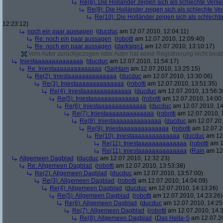
Re(8): Die Holländer zeigen sich als schlechte Verlier
Re(9): Die Holländer zeigen sich als schlechte Verl
Re(10): Die Holländer zeigen sich als schlechte 
12:23:12)
noch ein paar aussagen
(
ducduc
am 12.07.2010, 12:04:11)
Re: noch ein paar aussagen
(
robotti
am 12.07.2010, 12:09:40)
Re: noch ein paar aussagen
(
darksign1
am 12.07.2010, 13:10:17)
Vom Autor zurückgezogen oder Autor hat seine Registrierung nicht bestä
Iniestaaaaaaaaaaaaaa
(
ducduc
am 12.07.2010, 11:54:17)
Re: Iniestaaaaaaaaaaaaaa
(
Sajhtam
am 12.07.2010, 13:25:15)
Re(2): Iniestaaaaaaaaaaaaaa
(
ducduc
am 12.07.2010, 13:30:06)
Re(3): Iniestaaaaaaaaaaaaaa
(
robotti
am 12.07.2010, 13:51:35)
Re(4): Iniestaaaaaaaaaaaaaa
(
ducduc
am 12.07.2010, 13:56:3
Re(5): Iniestaaaaaaaaaaaaaa
(
robotti
am 12.07.2010, 14:00
Re(6): Iniestaaaaaaaaaaaaaa
(
ducduc
am 12.07.2010, 14
Re(7): Iniestaaaaaaaaaaaaaa
(
robotti
am 12.07.2010, 
Re(8): Iniestaaaaaaaaaaaaaa
(
ducduc
am 12.07.201
Re(9): Iniestaaaaaaaaaaaaaa
(
robotti
am 12.07.2
Re(10): Iniestaaaaaaaaaaaaaa
(
ducduc
am 12.
Re(11): Iniestaaaaaaaaaaaaaa
(
robotti
am 1
Re(11): Iniestaaaaaaaaaaaaaa
(
Rain
am 12.
Allgemeen Dagblad
(
ducduc
am 12.07.2010, 12:32:23)
Re: Allgemeen Dagblad
(
robotti
am 12.07.2010, 13:53:38)
Re(2): Allgemeen Dagblad
(
ducduc
am 12.07.2010, 13:57:00)
Re(3): Allgemeen Dagblad
(
robotti
am 12.07.2010, 14:04:09)
Re(4): Allgemeen Dagblad
(
ducduc
am 12.07.2010, 14:13:26)
Re(5): Allgemeen Dagblad
(
robotti
am 12.07.2010, 14:23:26)
Re(6): Allgemeen Dagblad
(
ducduc
am 12.07.2010, 14:25
Re(7): Allgemeen Dagblad
(
robotti
am 12.07.2010, 14:3
Re(8): Allgemeen Dagblad
(
Das Hella-S
am 12.07.20