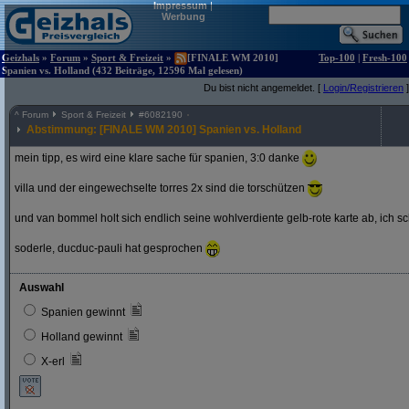
Impressum
|
Werbung
Geizhals
»
Forum
»
Sport & Freizeit
»
[FINALE WM 2010]
Top-100
|
Fresh-100
Spanien vs. Holland (432 Beiträge, 12596 Mal gelesen)
Du bist nicht angemeldet. [
Login/Registrieren
]
^
Forum
Sport & Freizeit
#
6082190
Abstimmung: [FINALE WM 2010] Spanien vs. Holland
mein tipp, es wird eine klare sache für spanien, 3:0 danke
villa und der eingewechselte torres 2x sind die torschützen
und van bommel holt sich endlich seine wohlverdiente gelb-rote karte ab, ich s
soderle, ducduc-pauli hat gesprochen
Auswahl
Spanien gewinnt
Holland gewinnt
X-erl