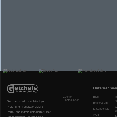
Unternehme
Cookie-
Blog
I
Einstellungen
f
Geizhals ist ein unabhängiges
Impressum
Preis- und Produktvergleichs-
W
Datenschutz
s
Portal, das mittels detaillierter Filter
AGB
T