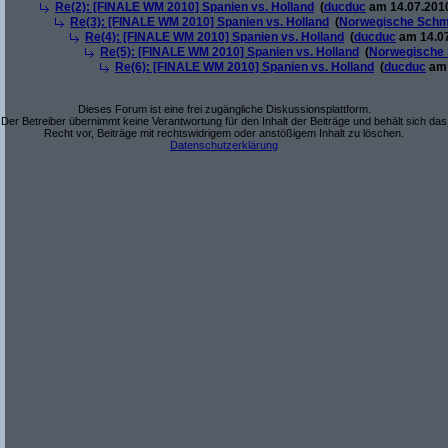
Re(2): [FINALE WM 2010] Spanien vs. Holland
(
ducduc
am 14.07.2010
Re(3): [FINALE WM 2010] Spanien vs. Holland
(
Norwegische Schm
Re(4): [FINALE WM 2010] Spanien vs. Holland
(
ducduc
am 14.07
Re(5): [FINALE WM 2010] Spanien vs. Holland
(
Norwegische 
Re(6): [FINALE WM 2010] Spanien vs. Holland
(
ducduc
am 
Dieses Forum ist eine frei zugängliche Diskussionsplattform.
Der Betreiber übernimmt keine Verantwortung für den Inhalt der Beiträge und behält sich das
Recht vor, Beiträge mit rechtswidrigem oder anstößigem Inhalt zu löschen.
Datenschutzerklärung