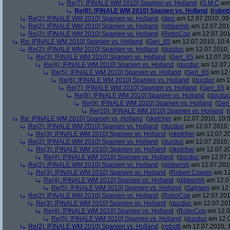
Re(7): [FINALE WM 2010] Spanien vs. Holland
(
G.M.C
am 
Re(8): [FINALE WM 2010] Spanien vs. Holland
(
robott
Re(2): [FINALE WM 2010] Spanien vs. Holland
(
deci
am 12.07.2010, 09
Re(2): [FINALE WM 2010] Spanien vs. Holland
(
gibberish
am 12.07.2010
Re(2): [FINALE WM 2010] Spanien vs. Holland
(
RoboCop
am 12.07.201
Re: [FINALE WM 2010] Spanien vs. Holland
(
Geri_65
am 12.07.2010, 10:4
Re(2): [FINALE WM 2010] Spanien vs. Holland
(
ducduc
am 12.07.2010, 
Re(3): [FINALE WM 2010] Spanien vs. Holland
(
Geri_65
am 12.07.20
Re(4): [FINALE WM 2010] Spanien vs. Holland
(
ducduc
am 12.07.2
Re(5): [FINALE WM 2010] Spanien vs. Holland
(
Geri_65
am 12.
Re(6): [FINALE WM 2010] Spanien vs. Holland
(
ducduc
am 12
Re(7): [FINALE WM 2010] Spanien vs. Holland
(
Geri_65
a
Re(8): [FINALE WM 2010] Spanien vs. Holland
(
ducduc
Re(9): [FINALE WM 2010] Spanien vs. Holland
(
Ger
Re(10): [FINALE WM 2010] Spanien vs. Holland
(
Re: [FINALE WM 2010] Spanien vs. Holland
(
sketcher
am 12.07.2010, 10:5
Re(2): [FINALE WM 2010] Spanien vs. Holland
(
ducduc
am 12.07.2010, 
Re(3): [FINALE WM 2010] Spanien vs. Holland
(
sketcher
am 12.07.20
Re(2): [FINALE WM 2010] Spanien vs. Holland
(
ducduc
am 12.07.2010, 
Re(3): [FINALE WM 2010] Spanien vs. Holland
(
sketcher
am 12.07.20
Re(4): [FINALE WM 2010] Spanien vs. Holland
(
ducduc
am 12.07.2
Re(2): [FINALE WM 2010] Spanien vs. Holland
(
gibberish
am 12.07.2010
Re(3): [FINALE WM 2010] Spanien vs. Holland
(
Robert Craven
am 12
Re(4): [FINALE WM 2010] Spanien vs. Holland
(
gibberish
am 12.07
Re(5): [FINALE WM 2010] Spanien vs. Holland
(
Sajhtam
am 12.
Re(2): [FINALE WM 2010] Spanien vs. Holland
(
RoboCop
am 12.07.2010
Re(3): [FINALE WM 2010] Spanien vs. Holland
(
ducduc
am 12.07.201
Re(4): [FINALE WM 2010] Spanien vs. Holland
(
RoboCop
am 12.0
Re(5): [FINALE WM 2010] Spanien vs. Holland
(
ducduc
am 12.0
Re(2): [FINALE WM 2010] Spanien vs. Holland
(
robotti
am 12.07.2010, 1