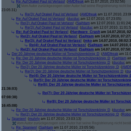
Re: Auf Orakel Paul ist Verlass!
(
AMDfreak
am 11.07.2010, 23:02:56)
Vom Autor zurückgezogen oder Autor hat seine Registrierung nicht bes
23:05:31)
Re(3): Auf Orakel Paul ist Verlass!
(
AMDfreak
am 11.07.2010, 23:0
Re: Auf Orakel Paul ist Verlass!
(
ducduc
am 12.07.2010, 07:23:05)
Re(2): Auf Orakel Paul ist Verlass!
(
Sajhtam
am 12.07.2010, 11:01:24
Re(3): Auf Orakel Paul ist Verlass!
(
ducduc
am 12.07.2010, 11:01:5
Re: Auf Orakel Paul ist Verlass!
(
Hardware_Crash
am 14.07.2010, 02
Re(2): Auf Orakel Paul ist Verlass!
(
Sajhtam
am 14.07.2010, 07:27
Re(3): Auf Orakel Paul ist Verlass!
(
mko
am 14.07.2010, 08:02:3
Re(4): Auf Orakel Paul ist Verlass!
(
Sajhtam
am 14.07.2010, 
Re(2): Auf Orakel Paul ist Verlass!
(
Sajhtam
am 14.07.2010, 07:50
Der 20 Jährige deutsche Müller ist Torschützenkönig :D
(
AMDfreak
am 11.0
Re: Der 20 Jährige deutsche Müller ist Torschützenkönig :D
(
Sajhtam
am
Re: Der 20 Jährige deutsche Müller ist Torschützenkönig :D
(
ducduc
am 
Re(2): Der 20 Jährige deutsche Müller ist Torschützenkönig :D
(
AMDf
Re(3): Der 20 Jährige deutsche Müller ist Torschützenkönig :D
(
du
Re(4): Der 20 Jährige deutsche Müller ist Torschützenkönig :
Re(5): Der 20 Jährige deutsche Müller ist Torschützenköni
Re(6): Der 20 Jährige deutsche Müller ist Torschützenk
21:36:03)
Re(7): Der 20 Jährige deutsche Müller ist Torschütze
07:08:38)
Re(8): Der 20 Jährige deutsche Müller ist Torschü
16:45:08)
Re: Der 20 Jährige deutsche Müller ist Torschützenkönig :D
(
ducduc
am 
Re(2): Der 20 Jährige deutsche Müller ist Torschützenkönig :D
(
Robo
Spanien!
(
muhrly
am 11.07.2010, 23:03:13)
Vom Autor zurückgezogen oder Autor hat seine Registrierung nicht bestä
Re: Spanien!
(
Sajhtam
am 11.07.2010, 23:05:56)