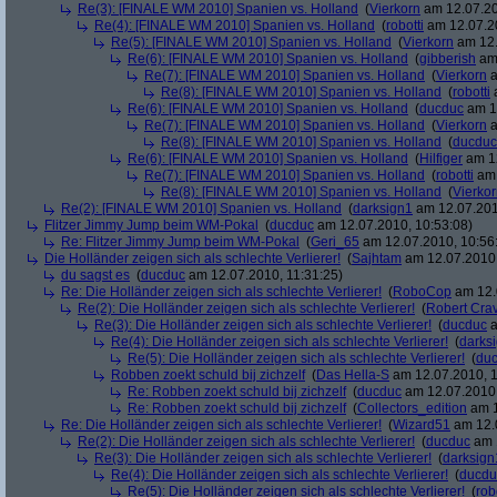
Re(3): [FINALE WM 2010] Spanien vs. Holland
(
Vierkorn
am 12.07.20
Re(4): [FINALE WM 2010] Spanien vs. Holland
(
robotti
am 12.07.20
Re(5): [FINALE WM 2010] Spanien vs. Holland
(
Vierkorn
am 12.
Re(6): [FINALE WM 2010] Spanien vs. Holland
(
gibberish
am 
Re(7): [FINALE WM 2010] Spanien vs. Holland
(
Vierkorn
a
Re(8): [FINALE WM 2010] Spanien vs. Holland
(
robotti
a
Re(6): [FINALE WM 2010] Spanien vs. Holland
(
ducduc
am 12
Re(7): [FINALE WM 2010] Spanien vs. Holland
(
Vierkorn
a
Re(8): [FINALE WM 2010] Spanien vs. Holland
(
ducduc
Re(6): [FINALE WM 2010] Spanien vs. Holland
(
Hilfiger
am 12
Re(7): [FINALE WM 2010] Spanien vs. Holland
(
robotti
am 
Re(8): [FINALE WM 2010] Spanien vs. Holland
(
Vierko
Re(2): [FINALE WM 2010] Spanien vs. Holland
(
darksign1
am 12.07.201
Flitzer Jimmy Jump beim WM-Pokal
(
ducduc
am 12.07.2010, 10:53:08)
Re: Flitzer Jimmy Jump beim WM-Pokal
(
Geri_65
am 12.07.2010, 10:56
Die Holländer zeigen sich als schlechte Verlierer!
(
Sajhtam
am 12.07.2010,
du sagst es
(
ducduc
am 12.07.2010, 11:31:25)
Re: Die Holländer zeigen sich als schlechte Verlierer!
(
RoboCop
am 12.
Re(2): Die Holländer zeigen sich als schlechte Verlierer!
(
Robert Cra
Re(3): Die Holländer zeigen sich als schlechte Verlierer!
(
ducduc
a
Re(4): Die Holländer zeigen sich als schlechte Verlierer!
(
darks
Re(5): Die Holländer zeigen sich als schlechte Verlierer!
(
du
Robben zoekt schuld bij zichzelf
(
Das Hella-S
am 12.07.2010, 1
Re: Robben zoekt schuld bij zichzelf
(
ducduc
am 12.07.2010,
Re: Robben zoekt schuld bij zichzelf
(
Collectors_edition
am 1
Re: Die Holländer zeigen sich als schlechte Verlierer!
(
Wizard51
am 12.0
Re(2): Die Holländer zeigen sich als schlechte Verlierer!
(
ducduc
am 1
Re(3): Die Holländer zeigen sich als schlechte Verlierer!
(
darksign
Re(4): Die Holländer zeigen sich als schlechte Verlierer!
(
ducdu
Re(5): Die Holländer zeigen sich als schlechte Verlierer!
(
rob