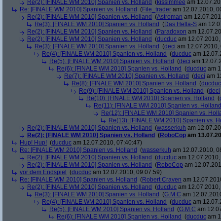
Re(2): [FINALE WM 2010] Spanien vs. Holland
(
kissimmee
am 12.07.201
Re: [FINALE WM 2010] Spanien vs. Holland
(
File_trader
am 12.07.2010, 0
Re(2): [FINALE WM 2010] Spanien vs. Holland
(
Astroman
am 12.07.2010
Re(3): [FINALE WM 2010] Spanien vs. Holland
(
Das Hella-S
am 12.07
Re(2): [FINALE WM 2010] Spanien vs. Holland
(
Paradoxon
am 12.07.20
Re(2): [FINALE WM 2010] Spanien vs. Holland
(
ducduc
am 12.07.2010, 
Re(3): [FINALE WM 2010] Spanien vs. Holland
(
deci
am 12.07.2010, 
Re(4): [FINALE WM 2010] Spanien vs. Holland
(
ducduc
am 12.07.2
Re(5): [FINALE WM 2010] Spanien vs. Holland
(
deci
am 12.07.2
Re(6): [FINALE WM 2010] Spanien vs. Holland
(
ducduc
am 12
Re(7): [FINALE WM 2010] Spanien vs. Holland
(
deci
am 12
Re(8): [FINALE WM 2010] Spanien vs. Holland
(
ducduc
Re(9): [FINALE WM 2010] Spanien vs. Holland
(
deci
Re(10): [FINALE WM 2010] Spanien vs. Holland
(
Re(11): [FINALE WM 2010] Spanien vs. Hollan
Re(12): [FINALE WM 2010] Spanien vs. Holl
Re(13): [FINALE WM 2010] Spanien vs. H
Re(2): [FINALE WM 2010] Spanien vs. Holland
(
wasserkuh
am 12.07.20
Re(2): [FINALE WM 2010] Spanien vs. Holland
(
RoboCop
am 13.07.20
Hup! Hup!
(
ducduc
am 12.07.2010, 07:40:47)
Re: [FINALE WM 2010] Spanien vs. Holland
(
wasserkuh
am 12.07.2010, 0
Re(2): [FINALE WM 2010] Spanien vs. Holland
(
ducduc
am 12.07.2010, 
Re(2): [FINALE WM 2010] Spanien vs. Holland
(
RoboCop
am 12.07.201
vor dem Endspiel
(
ducduc
am 12.07.2010, 09:07:59)
Re: [FINALE WM 2010] Spanien vs. Holland
(
Robert Craven
am 12.07.2010
Re(2): [FINALE WM 2010] Spanien vs. Holland
(
ducduc
am 12.07.2010, 
Re(3): [FINALE WM 2010] Spanien vs. Holland
(
G.M.C
am 12.07.2010
Re(4): [FINALE WM 2010] Spanien vs. Holland
(
ducduc
am 12.07.2
Re(5): [FINALE WM 2010] Spanien vs. Holland
(
G.M.C
am 12.07
Re(6): [FINALE WM 2010] Spanien vs. Holland
(
ducduc
am 12