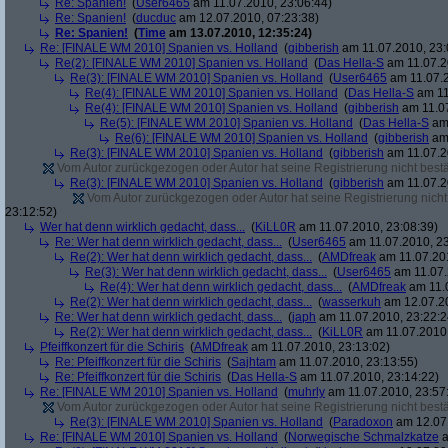
Re: Spanien!
(
User6465
am 11.07.2010, 23:06:44)
Re: Spanien!
(
ducduc
am 12.07.2010, 07:23:38)
Re: Spanien!
(
Time
am 13.07.2010, 12:35:24)
Re: [FINALE WM 2010] Spanien vs. Holland
(
gibberish
am 11.07.2010, 23:
Re(2): [FINALE WM 2010] Spanien vs. Holland
(
Das Hella-S
am 11.07.2
Re(3): [FINALE WM 2010] Spanien vs. Holland
(
User6465
am 11.07.2
Re(4): [FINALE WM 2010] Spanien vs. Holland
(
Das Hella-S
am 11
Re(4): [FINALE WM 2010] Spanien vs. Holland
(
gibberish
am 11.07
Re(5): [FINALE WM 2010] Spanien vs. Holland
(
Das Hella-S
am 
Re(6): [FINALE WM 2010] Spanien vs. Holland
(
gibberish
am 
Re(3): [FINALE WM 2010] Spanien vs. Holland
(
gibberish
am 11.07.2
Vom Autor zurückgezogen oder Autor hat seine Registrierung nicht bestä
Re(3): [FINALE WM 2010] Spanien vs. Holland
(
gibberish
am 11.07.2
Vom Autor zurückgezogen oder Autor hat seine Registrierung nicht 
23:12:52)
Wer hat denn wirklich gedacht, dass...
(
KiLL0R
am 11.07.2010, 23:08:39)
Re: Wer hat denn wirklich gedacht, dass...
(
User6465
am 11.07.2010, 23
Re(2): Wer hat denn wirklich gedacht, dass...
(
AMDfreak
am 11.07.201
Re(3): Wer hat denn wirklich gedacht, dass...
(
User6465
am 11.07.
Re(4): Wer hat denn wirklich gedacht, dass...
(
AMDfreak
am 11.0
Re(2): Wer hat denn wirklich gedacht, dass...
(
wasserkuh
am 12.07.20
Re: Wer hat denn wirklich gedacht, dass...
(
japh
am 11.07.2010, 23:22:2
Re(2): Wer hat denn wirklich gedacht, dass...
(
KiLL0R
am 11.07.2010,
Pfeiffkonzert für die Schiris
(
AMDfreak
am 11.07.2010, 23:13:02)
Re: Pfeiffkonzert für die Schiris
(
Sajhtam
am 11.07.2010, 23:13:55)
Re: Pfeiffkonzert für die Schiris
(
Das Hella-S
am 11.07.2010, 23:14:22)
Re: [FINALE WM 2010] Spanien vs. Holland
(
muhrly
am 11.07.2010, 23:57
Vom Autor zurückgezogen oder Autor hat seine Registrierung nicht bestä
Re(3): [FINALE WM 2010] Spanien vs. Holland
(
Paradoxon
am 12.07.
Re: [FINALE WM 2010] Spanien vs. Holland
(
Norwegische Schmalzkatze
a