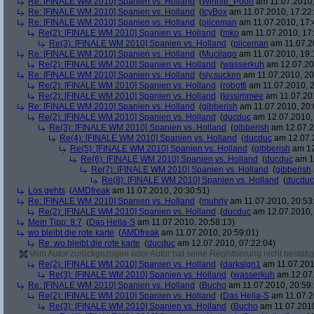
Re: [FINALE WM 2010] Spanien vs. Holland
(
Winnie_Pooh
am 11.07.2010,
Re: [FINALE WM 2010] Spanien vs. Holland
(
IcyBox
am 11.07.2010, 17:22
Re: [FINALE WM 2010] Spanien vs. Holland
(
piiceman
am 11.07.2010, 17:
Re(2): [FINALE WM 2010] Spanien vs. Holland
(
mko
am 11.07.2010, 17:
Re(3): [FINALE WM 2010] Spanien vs. Holland
(
piiceman
am 11.07.2
Re: [FINALE WM 2010] Spanien vs. Holland
(
Mucilago
am 11.07.2010, 19:
Re(2): [FINALE WM 2010] Spanien vs. Holland
(
wasserkuh
am 12.07.20
Re: [FINALE WM 2010] Spanien vs. Holland
(
sly.sucken
am 11.07.2010, 20
Re(2): [FINALE WM 2010] Spanien vs. Holland
(
robotti
am 11.07.2010, 2
Re(2): [FINALE WM 2010] Spanien vs. Holland
(
kissimmee
am 11.07.201
Re: [FINALE WM 2010] Spanien vs. Holland
(
gibberish
am 11.07.2010, 20:
Re(2): [FINALE WM 2010] Spanien vs. Holland
(
ducduc
am 12.07.2010, 
Re(3): [FINALE WM 2010] Spanien vs. Holland
(
gibberish
am 12.07.2
Re(4): [FINALE WM 2010] Spanien vs. Holland
(
ducduc
am 12.07.2
Re(5): [FINALE WM 2010] Spanien vs. Holland
(
gibberish
am 12
Re(6): [FINALE WM 2010] Spanien vs. Holland
(
ducduc
am 12
Re(7): [FINALE WM 2010] Spanien vs. Holland
(
gibberish
Re(8): [FINALE WM 2010] Spanien vs. Holland
(
ducduc
Los gehts
(
AMDfreak
am 11.07.2010, 20:30:51)
Re: [FINALE WM 2010] Spanien vs. Holland
(
muhrly
am 11.07.2010, 20:53
Re(2): [FINALE WM 2010] Spanien vs. Holland
(
ducduc
am 12.07.2010, 
Mein Tipp: 8:7
(
Das Hella-S
am 11.07.2010, 20:58:13)
wo bleibt die rote karte
(
AMDfreak
am 11.07.2010, 20:59:01)
Re: wo bleibt die rote karte
(
ducduc
am 12.07.2010, 07:22:04)
Vom Autor zurückgezogen oder Autor hat seine Registrierung nicht bestätig
Re(2): [FINALE WM 2010] Spanien vs. Holland
(
darksign1
am 11.07.201
Re(3): [FINALE WM 2010] Spanien vs. Holland
(
wasserkuh
am 12.07.
Re: [FINALE WM 2010] Spanien vs. Holland
(
Bucho
am 11.07.2010, 20:59:
Re(2): [FINALE WM 2010] Spanien vs. Holland
(
Das Hella-S
am 11.07.2
Re(3): [FINALE WM 2010] Spanien vs. Holland
(
Bucho
am 11.07.2010