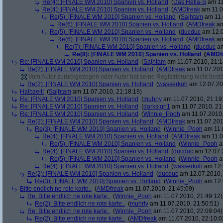
Re(4): [FINALE WM 2010] Spanien vs. Holland
(
Das Hella-S
am 11
Re(4): [FINALE WM 2010] Spanien vs. Holland
(
AMDfreak
am 11.0
Re(5): [FINALE WM 2010] Spanien vs. Holland
(
Sajhtam
am 11.
Re(6): [FINALE WM 2010] Spanien vs. Holland
(
AMDfreak
am
Re(5): [FINALE WM 2010] Spanien vs. Holland
(
ducduc
am 12.0
Re(6): [FINALE WM 2010] Spanien vs. Holland
(
AMDfreak
am
Re(7): [FINALE WM 2010] Spanien vs. Holland
(
ducduc
am
Re(8): [FINALE WM 2010] Spanien vs. Holland
(
AMDf
Re: [FINALE WM 2010] Spanien vs. Holland
(
Sajhtam
am 11.07.2010, 21:1
Re(2): [FINALE WM 2010] Spanien vs. Holland
(
AMDfreak
am 11.07.201
Vom Autor zurückgezogen oder Autor hat seine Registrierung nicht bestä
Re(2): [FINALE WM 2010] Spanien vs. Holland
(
wasserkuh
am 12.07.20
Halbzeit!
(
Sajhtam
am 11.07.2010, 21:18:19)
Re: [FINALE WM 2010] Spanien vs. Holland
(
muhrly
am 11.07.2010, 21:19
Re: [FINALE WM 2010] Spanien vs. Holland
(
darksign1
am 11.07.2010, 21
Re: [FINALE WM 2010] Spanien vs. Holland
(
Winnie_Pooh
am 11.07.2010,
Re(2): [FINALE WM 2010] Spanien vs. Holland
(
AMDfreak
am 11.07.201
Re(3): [FINALE WM 2010] Spanien vs. Holland
(
Winnie_Pooh
am 11.
Re(4): [FINALE WM 2010] Spanien vs. Holland
(
AMDfreak
am 11.0
Re(5): [FINALE WM 2010] Spanien vs. Holland
(
Winnie_Pooh
a
Re(4): [FINALE WM 2010] Spanien vs. Holland
(
ducduc
am 12.07.2
Re(5): [FINALE WM 2010] Spanien vs. Holland
(
Winnie_Pooh
a
Re(4): [FINALE WM 2010] Spanien vs. Holland
(
wasserkuh
am 12.
Re(2): [FINALE WM 2010] Spanien vs. Holland
(
ducduc
am 12.07.2010, 
Re(3): [FINALE WM 2010] Spanien vs. Holland
(
Winnie_Pooh
am 12.
Bitte endlich ne rote karte..
(
AMDfreak
am 11.07.2010, 21:45:09)
Re: Bitte endlich ne rote karte..
(
Winnie_Pooh
am 11.07.2010, 21:49:12)
Re(2): Bitte endlich ne rote karte..
(
muhrly
am 11.07.2010, 21:50:51)
Re: Bitte endlich ne rote karte..
(
Winnie_Pooh
am 11.07.2010, 22:09:04)
Re(2): Bitte endlich ne rote karte..
(
AMDfreak
am 11.07.2010, 22:10:0