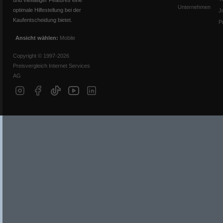
und vielfältiger Features eine
Unternehmen
optimale Hilfestellung bei der
J
Kaufentscheidung bietet.
P
Ansicht wählen:
Mobile
Copyright © 1997-2026
Preisvergleich Internet Services
AG