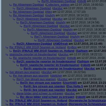
Re(9): Allgemeen Dagblad
(
robotti
am 12.07.2010,
Re: Allgemeen Dagblad
(
Collectors_edition
am 12.07.2010, 16:00:52)
Re(2): Allgemeen Dagblad
(
ducduc
am 12.07.2010, 18:11:33)
Re: Allgemeen Dagblad
(
Alex
am 12.07.2010, 17:57:10)
Re: Allgemeen Dagblad
(
muhrly
am 12.07.2010, 18:14:21)
Re(2): Allgemeen Dagblad
(
ducduc
am 12.07.2010, 18:19:59)
Re(3): Allgemeen Dagblad
(
muhrly
am 12.07.2010, 18:24:58)
Re(4): Allgemeen Dagblad
(
ducduc
am 12.07.2010, 18:28:08)
Re(5): Allgemeen Dagblad
(
muhrly
am 12.07.2010, 18:30:32
Re(6): Allgemeen Dagblad
(
ducduc
am 12.07.2010, 18:38
Re(7): Allgemeen Dagblad
(
muhrly
am 12.07.2010, 18:
Re(8): Allgemeen Dagblad
(
ducduc
am 12.07.2010, 
Re(2): Allgemeen Dagblad
(
AMDfreak
am 12.07.2010, 20:12:49)
Re: [FINALE WM 2010] Spanien vs. Holland
(
IcyBox
am 12.07.2010, 15:56
Re(2): [FINALE WM 2010] Spanien vs. Holland
(
Sajhtam
am 12.07.201
spanische reporter im freudentaumel
(
ducduc
am 12.07.2010, 18:22:11)
Re: spanische reporter im freudentaumel
(
robotti
am 12.07.2010, 20:08:
Re(2): spanische reporter im freudentaumel
(
Sajhtam
am 12.07.20
Re(3): spanische reporter im freudentaumel
(
robotti
am 12.07.2
Re(4): spanische reporter im freudentaumel
(
ducduc
am 13.0
live stream aus spanien
(
ducduc
am 12.07.2010, 18:22:54)
Re: live stream aus spanien
(
sketcher
am 12.07.2010, 18:58:01)
Re(2): live stream aus spanien
(
ducduc
am 12.07.2010, 18:59:43)
Re(3): live stream aus spanien
(
User6465
am 12.07.2010, 23:21
Re(4): live stream aus spanien
(
Das Hella-S
am 12.07.2010, 
Re(4): live stream aus spanien
(
ducduc
am 13.07.2010, 07:33
diese bilder sind schwer zu ertragen
(
ducduc
am 12.07.2010, 19:01:
Re: diese bilder sind schwer zu ertragen
(
robotti
am 12.07.2010,
Re: [FINALE WM 2010] Spanien vs. Holland
(
Norwegische Schmalzkatz
Re: [FINALE WM 2010] Spanien vs. Holland
(
Norwegische Schmalzkatz