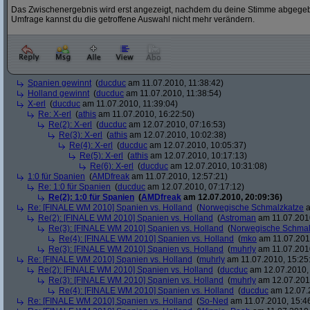
Das Zwischenergebnis wird erst angezeigt, nachdem du deine Stimme abgegebe
Umfrage kannst du die getroffene Auswahl nicht mehr verändern.
Spanien gewinnt
(
ducduc
am 11.07.2010, 11:38:42)
Holland gewinnt
(
ducduc
am 11.07.2010, 11:38:54)
X-erl
(
ducduc
am 11.07.2010, 11:39:04)
Re: X-erl
(
athis
am 11.07.2010, 16:22:50)
Re(2): X-erl
(
ducduc
am 12.07.2010, 07:16:53)
Re(3): X-erl
(
athis
am 12.07.2010, 10:02:38)
Re(4): X-erl
(
ducduc
am 12.07.2010, 10:05:37)
Re(5): X-erl
(
athis
am 12.07.2010, 10:17:13)
Re(6): X-erl
(
ducduc
am 12.07.2010, 10:31:08)
1:0 für Spanien
(
AMDfreak
am 11.07.2010, 12:57:21)
Re: 1:0 für Spanien
(
ducduc
am 12.07.2010, 07:17:12)
Re(2): 1:0 für Spanien
(
AMDfreak
am 12.07.2010, 20:09:36)
Re: [FINALE WM 2010] Spanien vs. Holland
(
Norwegische Schmalzkatze
a
Re(2): [FINALE WM 2010] Spanien vs. Holland
(
Astroman
am 11.07.2010
Re(3): [FINALE WM 2010] Spanien vs. Holland
(
Norwegische Schmal
Re(4): [FINALE WM 2010] Spanien vs. Holland
(
mko
am 11.07.2010
Re(3): [FINALE WM 2010] Spanien vs. Holland
(
muhrly
am 11.07.2010
Re: [FINALE WM 2010] Spanien vs. Holland
(
muhrly
am 11.07.2010, 15:25
Re(2): [FINALE WM 2010] Spanien vs. Holland
(
ducduc
am 12.07.2010, 
Re(3): [FINALE WM 2010] Spanien vs. Holland
(
muhrly
am 12.07.2010
Re(4): [FINALE WM 2010] Spanien vs. Holland
(
ducduc
am 12.07.2
Re: [FINALE WM 2010] Spanien vs. Holland
(
So-Ned
am 11.07.2010, 15:4