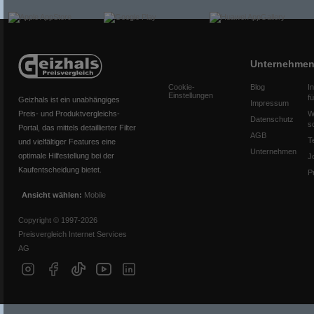
Unternehme
Cookie-
Blog
I
Einstellungen
f
Geizhals ist ein unabhängiges
Impressum
Preis- und Produktvergleichs-
W
Datenschutz
s
Portal, das mittels detaillierter Filter
AGB
T
und vielfältiger Features eine
Unternehmen
optimale Hilfestellung bei der
J
Kaufentscheidung bietet.
P
Ansicht wählen:
Mobile
Copyright © 1997-2026
Preisvergleich Internet Services
AG