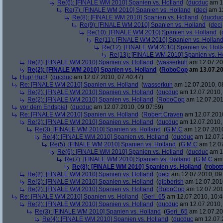
Re(6): [FINALE WM 2010] Spanien vs. Holland
(
ducduc
am 12
Re(7): [FINALE WM 2010] Spanien vs. Holland
(
deci
am 12
Re(8): [FINALE WM 2010] Spanien vs. Holland
(
ducduc
Re(9): [FINALE WM 2010] Spanien vs. Holland
(
deci
Re(10): [FINALE WM 2010] Spanien vs. Holland
(
Re(11): [FINALE WM 2010] Spanien vs. Hollan
Re(12): [FINALE WM 2010] Spanien vs. Holl
Re(13): [FINALE WM 2010] Spanien vs. H
Re(2): [FINALE WM 2010] Spanien vs. Holland
(
wasserkuh
am 12.07.20
Re(2): [FINALE WM 2010] Spanien vs. Holland
(
RoboCop
am 13.07.20
Hup! Hup!
(
ducduc
am 12.07.2010, 07:40:47)
Re: [FINALE WM 2010] Spanien vs. Holland
(
wasserkuh
am 12.07.2010, 0
Re(2): [FINALE WM 2010] Spanien vs. Holland
(
ducduc
am 12.07.2010, 
Re(2): [FINALE WM 2010] Spanien vs. Holland
(
RoboCop
am 12.07.201
vor dem Endspiel
(
ducduc
am 12.07.2010, 09:07:59)
Re: [FINALE WM 2010] Spanien vs. Holland
(
Robert Craven
am 12.07.2010
Re(2): [FINALE WM 2010] Spanien vs. Holland
(
ducduc
am 12.07.2010, 
Re(3): [FINALE WM 2010] Spanien vs. Holland
(
G.M.C
am 12.07.2010
Re(4): [FINALE WM 2010] Spanien vs. Holland
(
ducduc
am 12.07.2
Re(5): [FINALE WM 2010] Spanien vs. Holland
(
G.M.C
am 12.07
Re(6): [FINALE WM 2010] Spanien vs. Holland
(
ducduc
am 12
Re(7): [FINALE WM 2010] Spanien vs. Holland
(
G.M.C
am 
Re(8): [FINALE WM 2010] Spanien vs. Holland
(
robott
Re(2): [FINALE WM 2010] Spanien vs. Holland
(
deci
am 12.07.2010, 09
Re(2): [FINALE WM 2010] Spanien vs. Holland
(
gibberish
am 12.07.2010
Re(2): [FINALE WM 2010] Spanien vs. Holland
(
RoboCop
am 12.07.201
Re: [FINALE WM 2010] Spanien vs. Holland
(
Geri_65
am 12.07.2010, 10:4
Re(2): [FINALE WM 2010] Spanien vs. Holland
(
ducduc
am 12.07.2010, 
Re(3): [FINALE WM 2010] Spanien vs. Holland
(
Geri_65
am 12.07.20
Re(4): [FINALE WM 2010] Spanien vs. Holland
(
ducduc
am 12.07.2