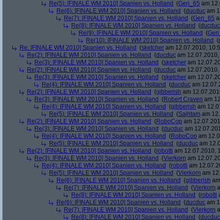
Re(5): [FINALE WM 2010] Spanien vs. Holland
(
Geri_65
am 12.
Re(6): [FINALE WM 2010] Spanien vs. Holland
(
ducduc
am 12
Re(7): [FINALE WM 2010] Spanien vs. Holland
(
Geri_65
a
Re(8): [FINALE WM 2010] Spanien vs. Holland
(
ducduc
Re(9): [FINALE WM 2010] Spanien vs. Holland
(
Ger
Re(10): [FINALE WM 2010] Spanien vs. Holland
(
Re: [FINALE WM 2010] Spanien vs. Holland
(
sketcher
am 12.07.2010, 10:5
Re(2): [FINALE WM 2010] Spanien vs. Holland
(
ducduc
am 12.07.2010, 
Re(3): [FINALE WM 2010] Spanien vs. Holland
(
sketcher
am 12.07.20
Re(2): [FINALE WM 2010] Spanien vs. Holland
(
ducduc
am 12.07.2010, 
Re(3): [FINALE WM 2010] Spanien vs. Holland
(
sketcher
am 12.07.20
Re(4): [FINALE WM 2010] Spanien vs. Holland
(
ducduc
am 12.07.2
Re(2): [FINALE WM 2010] Spanien vs. Holland
(
gibberish
am 12.07.2010
Re(3): [FINALE WM 2010] Spanien vs. Holland
(
Robert Craven
am 12
Re(4): [FINALE WM 2010] Spanien vs. Holland
(
gibberish
am 12.07
Re(5): [FINALE WM 2010] Spanien vs. Holland
(
Sajhtam
am 12.
Re(2): [FINALE WM 2010] Spanien vs. Holland
(
RoboCop
am 12.07.2010
Re(3): [FINALE WM 2010] Spanien vs. Holland
(
ducduc
am 12.07.201
Re(4): [FINALE WM 2010] Spanien vs. Holland
(
RoboCop
am 12.0
Re(5): [FINALE WM 2010] Spanien vs. Holland
(
ducduc
am 12.0
Re(2): [FINALE WM 2010] Spanien vs. Holland
(
robotti
am 12.07.2010, 1
Re(3): [FINALE WM 2010] Spanien vs. Holland
(
Vierkorn
am 12.07.20
Re(4): [FINALE WM 2010] Spanien vs. Holland
(
robotti
am 12.07.20
Re(5): [FINALE WM 2010] Spanien vs. Holland
(
Vierkorn
am 12.
Re(6): [FINALE WM 2010] Spanien vs. Holland
(
gibberish
am 
Re(7): [FINALE WM 2010] Spanien vs. Holland
(
Vierkorn
a
Re(8): [FINALE WM 2010] Spanien vs. Holland
(
robotti
a
Re(6): [FINALE WM 2010] Spanien vs. Holland
(
ducduc
am 12
Re(7): [FINALE WM 2010] Spanien vs. Holland
(
Vierkorn
a
Re(8): [FINALE WM 2010] Spanien vs. Holland
(
ducduc