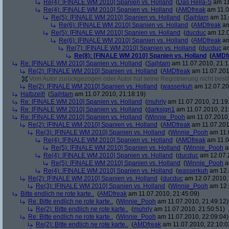
Re(4): [FINALE WM 2010] Spanien vs. Holland
(
Das Hella-S
am 11
Re(4): [FINALE WM 2010] Spanien vs. Holland
(
AMDfreak
am 11.0
Re(5): [FINALE WM 2010] Spanien vs. Holland
(
Sajhtam
am 11.
Re(6): [FINALE WM 2010] Spanien vs. Holland
(
AMDfreak
am
Re(5): [FINALE WM 2010] Spanien vs. Holland
(
ducduc
am 12.0
Re(6): [FINALE WM 2010] Spanien vs. Holland
(
AMDfreak
am
Re(7): [FINALE WM 2010] Spanien vs. Holland
(
ducduc
am
Re(8): [FINALE WM 2010] Spanien vs. Holland
(
AMDf
Re: [FINALE WM 2010] Spanien vs. Holland
(
Sajhtam
am 11.07.2010, 21:1
Re(2): [FINALE WM 2010] Spanien vs. Holland
(
AMDfreak
am 11.07.201
Vom Autor zurückgezogen oder Autor hat seine Registrierung nicht bestä
Re(2): [FINALE WM 2010] Spanien vs. Holland
(
wasserkuh
am 12.07.20
Halbzeit!
(
Sajhtam
am 11.07.2010, 21:18:19)
Re: [FINALE WM 2010] Spanien vs. Holland
(
muhrly
am 11.07.2010, 21:19
Re: [FINALE WM 2010] Spanien vs. Holland
(
darksign1
am 11.07.2010, 21
Re: [FINALE WM 2010] Spanien vs. Holland
(
Winnie_Pooh
am 11.07.2010,
Re(2): [FINALE WM 2010] Spanien vs. Holland
(
AMDfreak
am 11.07.201
Re(3): [FINALE WM 2010] Spanien vs. Holland
(
Winnie_Pooh
am 11.
Re(4): [FINALE WM 2010] Spanien vs. Holland
(
AMDfreak
am 11.0
Re(5): [FINALE WM 2010] Spanien vs. Holland
(
Winnie_Pooh
a
Re(4): [FINALE WM 2010] Spanien vs. Holland
(
ducduc
am 12.07.2
Re(5): [FINALE WM 2010] Spanien vs. Holland
(
Winnie_Pooh
a
Re(4): [FINALE WM 2010] Spanien vs. Holland
(
wasserkuh
am 12.
Re(2): [FINALE WM 2010] Spanien vs. Holland
(
ducduc
am 12.07.2010, 
Re(3): [FINALE WM 2010] Spanien vs. Holland
(
Winnie_Pooh
am 12.
Bitte endlich ne rote karte..
(
AMDfreak
am 11.07.2010, 21:45:09)
Re: Bitte endlich ne rote karte..
(
Winnie_Pooh
am 11.07.2010, 21:49:12)
Re(2): Bitte endlich ne rote karte..
(
muhrly
am 11.07.2010, 21:50:51)
Re: Bitte endlich ne rote karte..
(
Winnie_Pooh
am 11.07.2010, 22:09:04)
Re(2): Bitte endlich ne rote karte..
(
AMDfreak
am 11.07.2010, 22:10:0