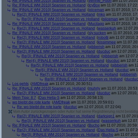
Re: [FINALE WM 2010] Spanien vs. Holland
(
Winnie_Pooh
am 11.07.2010,
Re: [FINALE WM 2010] Spanien vs. Holland
(
IcyBox
am 11.07.2010, 17:22
Re: [FINALE WM 2010] Spanien vs. Holland
(
piiceman
am 11.07.2010, 17:
Re(2): [FINALE WM 2010] Spanien vs. Holland
(
mko
am 11.07.2010, 17:
Re(3): [FINALE WM 2010] Spanien vs. Holland
(
piiceman
am 11.07.2
Re: [FINALE WM 2010] Spanien vs. Holland
(
Mucilago
am 11.07.2010, 19:
Re(2): [FINALE WM 2010] Spanien vs. Holland
(
wasserkuh
am 12.07.20
Re: [FINALE WM 2010] Spanien vs. Holland
(
sly.sucken
am 11.07.2010, 20
Re(2): [FINALE WM 2010] Spanien vs. Holland
(
robotti
am 11.07.2010, 2
Re(2): [FINALE WM 2010] Spanien vs. Holland
(
kissimmee
am 11.07.201
Re: [FINALE WM 2010] Spanien vs. Holland
(
gibberish
am 11.07.2010, 20:
Re(2): [FINALE WM 2010] Spanien vs. Holland
(
ducduc
am 12.07.2010, 
Re(3): [FINALE WM 2010] Spanien vs. Holland
(
gibberish
am 12.07.2
Re(4): [FINALE WM 2010] Spanien vs. Holland
(
ducduc
am 12.07.2
Re(5): [FINALE WM 2010] Spanien vs. Holland
(
gibberish
am 12
Re(6): [FINALE WM 2010] Spanien vs. Holland
(
ducduc
am 12
Re(7): [FINALE WM 2010] Spanien vs. Holland
(
gibberish
Re(8): [FINALE WM 2010] Spanien vs. Holland
(
ducduc
Los gehts
(
AMDfreak
am 11.07.2010, 20:30:51)
Re: [FINALE WM 2010] Spanien vs. Holland
(
muhrly
am 11.07.2010, 20:53
Re(2): [FINALE WM 2010] Spanien vs. Holland
(
ducduc
am 12.07.2010, 
Mein Tipp: 8:7
(
Das Hella-S
am 11.07.2010, 20:58:13)
wo bleibt die rote karte
(
AMDfreak
am 11.07.2010, 20:59:01)
Re: wo bleibt die rote karte
(
ducduc
am 12.07.2010, 07:22:04)
Vom Autor zurückgezogen oder Autor hat seine Registrierung nicht bestätig
Re(2): [FINALE WM 2010] Spanien vs. Holland
(
darksign1
am 11.07.201
Re(3): [FINALE WM 2010] Spanien vs. Holland
(
wasserkuh
am 12.07.
Re: [FINALE WM 2010] Spanien vs. Holland
(
Bucho
am 11.07.2010, 20:59:
Re(2): [FINALE WM 2010] Spanien vs. Holland
(
Das Hella-S
am 11.07.2
Re(3): [FINALE WM 2010] Spanien vs. Holland
(
Bucho
am 11.07.2010