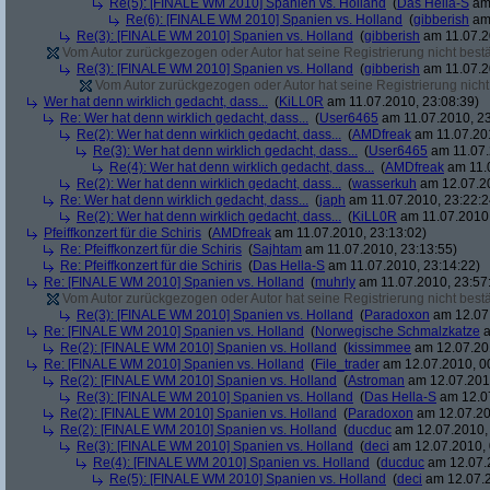
Re(5): [FINALE WM 2010] Spanien vs. Holland
(
Das Hella-S
am 
Re(6): [FINALE WM 2010] Spanien vs. Holland
(
gibberish
am 
Re(3): [FINALE WM 2010] Spanien vs. Holland
(
gibberish
am 11.07.2
Vom Autor zurückgezogen oder Autor hat seine Registrierung nicht bestä
Re(3): [FINALE WM 2010] Spanien vs. Holland
(
gibberish
am 11.07.2
Vom Autor zurückgezogen oder Autor hat seine Registrierung nicht 
Wer hat denn wirklich gedacht, dass...
(
KiLL0R
am 11.07.2010, 23:08:39)
Re: Wer hat denn wirklich gedacht, dass...
(
User6465
am 11.07.2010, 23
Re(2): Wer hat denn wirklich gedacht, dass...
(
AMDfreak
am 11.07.201
Re(3): Wer hat denn wirklich gedacht, dass...
(
User6465
am 11.07.
Re(4): Wer hat denn wirklich gedacht, dass...
(
AMDfreak
am 11.0
Re(2): Wer hat denn wirklich gedacht, dass...
(
wasserkuh
am 12.07.20
Re: Wer hat denn wirklich gedacht, dass...
(
japh
am 11.07.2010, 23:22:2
Re(2): Wer hat denn wirklich gedacht, dass...
(
KiLL0R
am 11.07.2010,
Pfeiffkonzert für die Schiris
(
AMDfreak
am 11.07.2010, 23:13:02)
Re: Pfeiffkonzert für die Schiris
(
Sajhtam
am 11.07.2010, 23:13:55)
Re: Pfeiffkonzert für die Schiris
(
Das Hella-S
am 11.07.2010, 23:14:22)
Re: [FINALE WM 2010] Spanien vs. Holland
(
muhrly
am 11.07.2010, 23:57
Vom Autor zurückgezogen oder Autor hat seine Registrierung nicht bestä
Re(3): [FINALE WM 2010] Spanien vs. Holland
(
Paradoxon
am 12.07.
Re: [FINALE WM 2010] Spanien vs. Holland
(
Norwegische Schmalzkatze
a
Re(2): [FINALE WM 2010] Spanien vs. Holland
(
kissimmee
am 12.07.201
Re: [FINALE WM 2010] Spanien vs. Holland
(
File_trader
am 12.07.2010, 0
Re(2): [FINALE WM 2010] Spanien vs. Holland
(
Astroman
am 12.07.2010
Re(3): [FINALE WM 2010] Spanien vs. Holland
(
Das Hella-S
am 12.07
Re(2): [FINALE WM 2010] Spanien vs. Holland
(
Paradoxon
am 12.07.20
Re(2): [FINALE WM 2010] Spanien vs. Holland
(
ducduc
am 12.07.2010, 
Re(3): [FINALE WM 2010] Spanien vs. Holland
(
deci
am 12.07.2010, 
Re(4): [FINALE WM 2010] Spanien vs. Holland
(
ducduc
am 12.07.2
Re(5): [FINALE WM 2010] Spanien vs. Holland
(
deci
am 12.07.2