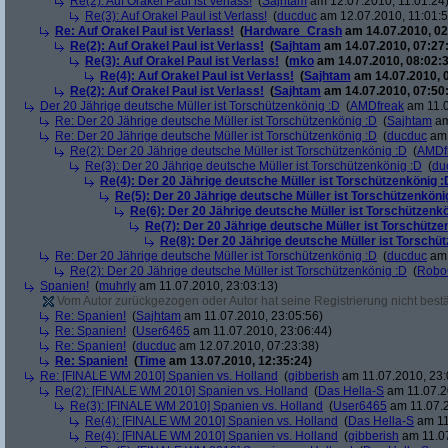
Re(2): Auf Orakel Paul ist Verlass!
(
Sajhtam
am 12.07.2010, 11:01:24
Re(3): Auf Orakel Paul ist Verlass!
(
ducduc
am 12.07.2010, 11:01:5
Re: Auf Orakel Paul ist Verlass!
(
Hardware_Crash
am 14.07.2010, 02
Re(2): Auf Orakel Paul ist Verlass!
(
Sajhtam
am 14.07.2010, 07:27
Re(3): Auf Orakel Paul ist Verlass!
(
mko
am 14.07.2010, 08:02:3
Re(4): Auf Orakel Paul ist Verlass!
(
Sajhtam
am 14.07.2010, 
Re(2): Auf Orakel Paul ist Verlass!
(
Sajhtam
am 14.07.2010, 07:50
Der 20 Jährige deutsche Müller ist Torschützenkönig :D
(
AMDfreak
am 11.0
Re: Der 20 Jährige deutsche Müller ist Torschützenkönig :D
(
Sajhtam
am
Re: Der 20 Jährige deutsche Müller ist Torschützenkönig :D
(
ducduc
am 
Re(2): Der 20 Jährige deutsche Müller ist Torschützenkönig :D
(
AMDf
Re(3): Der 20 Jährige deutsche Müller ist Torschützenkönig :D
(
du
Re(4): Der 20 Jährige deutsche Müller ist Torschützenkönig :
Re(5): Der 20 Jährige deutsche Müller ist Torschützenköni
Re(6): Der 20 Jährige deutsche Müller ist Torschützenk
Re(7): Der 20 Jährige deutsche Müller ist Torschütze
Re(8): Der 20 Jährige deutsche Müller ist Torschü
Re: Der 20 Jährige deutsche Müller ist Torschützenkönig :D
(
ducduc
am 
Re(2): Der 20 Jährige deutsche Müller ist Torschützenkönig :D
(
Robo
Spanien!
(
muhrly
am 11.07.2010, 23:03:13)
Vom Autor zurückgezogen oder Autor hat seine Registrierung nicht bestä
Re: Spanien!
(
Sajhtam
am 11.07.2010, 23:05:56)
Re: Spanien!
(
User6465
am 11.07.2010, 23:06:44)
Re: Spanien!
(
ducduc
am 12.07.2010, 07:23:38)
Re: Spanien!
(
Time
am 13.07.2010, 12:35:24)
Re: [FINALE WM 2010] Spanien vs. Holland
(
gibberish
am 11.07.2010, 23:
Re(2): [FINALE WM 2010] Spanien vs. Holland
(
Das Hella-S
am 11.07.2
Re(3): [FINALE WM 2010] Spanien vs. Holland
(
User6465
am 11.07.2
Re(4): [FINALE WM 2010] Spanien vs. Holland
(
Das Hella-S
am 11
Re(4): [FINALE WM 2010] Spanien vs. Holland
(
gibberish
am 11.07