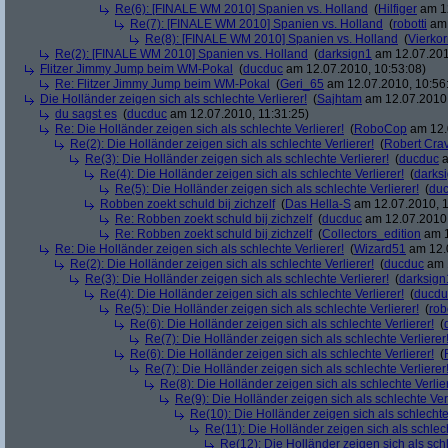
Re(6): [FINALE WM 2010] Spanien vs. Holland
(
Hilfiger
am 12
Re(7): [FINALE WM 2010] Spanien vs. Holland
(
robotti
am 
Re(8): [FINALE WM 2010] Spanien vs. Holland
(
Vierko
Re(2): [FINALE WM 2010] Spanien vs. Holland
(
darksign1
am 12.07.201
Flitzer Jimmy Jump beim WM-Pokal
(
ducduc
am 12.07.2010, 10:53:08)
Re: Flitzer Jimmy Jump beim WM-Pokal
(
Geri_65
am 12.07.2010, 10:56
Die Holländer zeigen sich als schlechte Verlierer!
(
Sajhtam
am 12.07.2010,
du sagst es
(
ducduc
am 12.07.2010, 11:31:25)
Re: Die Holländer zeigen sich als schlechte Verlierer!
(
RoboCop
am 12.
Re(2): Die Holländer zeigen sich als schlechte Verlierer!
(
Robert Cra
Re(3): Die Holländer zeigen sich als schlechte Verlierer!
(
ducduc
a
Re(4): Die Holländer zeigen sich als schlechte Verlierer!
(
darks
Re(5): Die Holländer zeigen sich als schlechte Verlierer!
(
du
Robben zoekt schuld bij zichzelf
(
Das Hella-S
am 12.07.2010, 1
Re: Robben zoekt schuld bij zichzelf
(
ducduc
am 12.07.2010,
Re: Robben zoekt schuld bij zichzelf
(
Collectors_edition
am 1
Re: Die Holländer zeigen sich als schlechte Verlierer!
(
Wizard51
am 12.0
Re(2): Die Holländer zeigen sich als schlechte Verlierer!
(
ducduc
am 1
Re(3): Die Holländer zeigen sich als schlechte Verlierer!
(
darksign
Re(4): Die Holländer zeigen sich als schlechte Verlierer!
(
ducdu
Re(5): Die Holländer zeigen sich als schlechte Verlierer!
(
rob
Re(6): Die Holländer zeigen sich als schlechte Verlierer!
(
Re(7): Die Holländer zeigen sich als schlechte Verlierer
Re(6): Die Holländer zeigen sich als schlechte Verlierer!
(
Re(7): Die Holländer zeigen sich als schlechte Verlierer
Re(8): Die Holländer zeigen sich als schlechte Verlier
Re(9): Die Holländer zeigen sich als schlechte Verl
Re(10): Die Holländer zeigen sich als schlechte 
Re(11): Die Holländer zeigen sich als schlech
Re(12): Die Holländer zeigen sich als schl