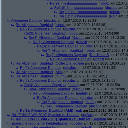
Re(9): Iniestaaaaaaaaaaaaaa
(
robotti
am 12.07.2
Re(10): Iniestaaaaaaaaaaaaaa
(
ducduc
am 12.
Re(11): Iniestaaaaaaaaaaaaaa
(
robotti
am 1
Re(11): Iniestaaaaaaaaaaaaaa
(
Rain
am 12.
Allgemeen Dagblad
(
ducduc
am 12.07.2010, 12:32:23)
Re: Allgemeen Dagblad
(
robotti
am 12.07.2010, 13:53:38)
Re(2): Allgemeen Dagblad
(
ducduc
am 12.07.2010, 13:57:00)
Re(3): Allgemeen Dagblad
(
robotti
am 12.07.2010, 14:04:09)
Re(4): Allgemeen Dagblad
(
ducduc
am 12.07.2010, 14:13:26)
Re(5): Allgemeen Dagblad
(
robotti
am 12.07.2010, 14:23:26)
Re(6): Allgemeen Dagblad
(
ducduc
am 12.07.2010, 14:25
Re(7): Allgemeen Dagblad
(
robotti
am 12.07.2010, 14:3
Re(8): Allgemeen Dagblad
(
Das Hella-S
am 12.07.20
Re(9): Allgemeen Dagblad
(
robotti
am 12.07.2010,
Re: Allgemeen Dagblad
(
Collectors_edition
am 12.07.2010, 16:00:52)
Re(2): Allgemeen Dagblad
(
ducduc
am 12.07.2010, 18:11:33)
Re: Allgemeen Dagblad
(
Alex
am 12.07.2010, 17:57:10)
Re: Allgemeen Dagblad
(
muhrly
am 12.07.2010, 18:14:21)
Re(2): Allgemeen Dagblad
(
ducduc
am 12.07.2010, 18:19:59)
Re(3): Allgemeen Dagblad
(
muhrly
am 12.07.2010, 18:24:58)
Re(4): Allgemeen Dagblad
(
ducduc
am 12.07.2010, 18:28:08)
Re(5): Allgemeen Dagblad
(
muhrly
am 12.07.2010, 18:30:32
Re(6): Allgemeen Dagblad
(
ducduc
am 12.07.2010, 18:38
Re(7): Allgemeen Dagblad
(
muhrly
am 12.07.2010, 18:
Re(8): Allgemeen Dagblad
(
ducduc
am 12.07.2010, 
Re(2): Allgemeen Dagblad
(
AMDfreak
am 12.07.2010, 20:12:49)
Re: [FINALE WM 2010] Spanien vs. Holland
(
IcyBox
am 12.07.2010, 15:56
Re(2): [FINALE WM 2010] Spanien vs. Holland
(
Sajhtam
am 12.07.201
spanische reporter im freudentaumel
(
ducduc
am 12.07.2010, 18:22:11)
Re: spanische reporter im freudentaumel
(
robotti
am 12.07.2010, 20:08: