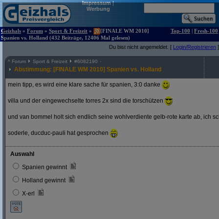
Impressum
|
Werbung
Geizhals
»
Forum
»
Sport & Freizeit
»
[FINALE WM 2010]
Top-100
|
Fresh-100
Spanien vs. Holland (432 Beiträge, 12406 Mal gelesen)
Du bist nicht angemeldet. [
Login/Registrieren
]
^
Forum
Sport & Freizeit
#
6082190
Abstimmung: [FINALE WM 2010] Spanien vs. Holland
mein tipp, es wird eine klare sache für spanien, 3:0 danke
villa und der eingewechselte torres 2x sind die torschützen
und van bommel holt sich endlich seine wohlverdiente gelb-rote karte ab, ich s
soderle, ducduc-pauli hat gesprochen
Auswahl
Spanien gewinnt
Holland gewinnt
X-erl