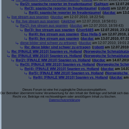
Re(2): spanische reporter im freudentaumel
(
Sajhtam
am 12.07.20
Re(3): spanische reporter im freudentaumel
(
robotti
am 12.07.2
Re(4): spanische reporter im freudentaumel
(
ducduc
am 13.0
live stream aus spanien
(
ducduc
am 12.07.2010, 18:22:54)
Re: live stream aus spanien
(
sketcher
am 12.07.2010, 18:58:01)
Re(2): live stream aus spanien
(
ducduc
am 12.07.2010, 18:59:43)
Re(3): live stream aus spanien
(
User6465
am 12.07.2010, 23:21
Re(4): live stream aus spanien
(
Das Hella-S
am 12.07.2010, 
Re(4): live stream aus spanien
(
ducduc
am 13.07.2010, 07:33
diese bilder sind schwer zu ertragen
(
ducduc
am 12.07.2010, 19:01:
Re: diese bilder sind schwer zu ertragen
(
robotti
am 12.07.2010,
Re: [FINALE WM 2010] Spanien vs. Holland
(
Norwegische Schmalzkatz
Re: [FINALE WM 2010] Spanien vs. Holland
(
Norwegische Schmalzkatz
Re(2): [FINALE WM 2010] Spanien vs. Holland
(
ducduc
am 14.07.2010
Re(3): [FINALE WM 2010] Spanien vs. Holland
(
Norwegische Schm
Re(4): [FINALE WM 2010] Spanien vs. Holland
(
ducduc
am 14.07
Re(5): [FINALE WM 2010] Spanien vs. Holland
(
Norwegische 
Re(6): [FINALE WM 2010] Spanien vs. Holland
(
ducduc
am 
Dieses Forum ist eine frei zugängliche Diskussionsplattform.
Der Betreiber übernimmt keine Verantwortung für den Inhalt der Beiträge und behält sich das
Recht vor, Beiträge mit rechtswidrigem oder anstößigem Inhalt zu löschen.
Datenschutzerklärung