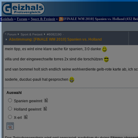
Geizhals
»
Forum
»
Sport & Freizeit
»
[FINALE WM 2010] Spanien vs. Holland (432 Beit
^
Forum
Sport & Freizeit
#
6082190
Abstimmung: [FINALE WM 2010] Spanien vs. Holland
mein tipp, es wird eine klare sache für spanien, 3:0 danke
villa und der eingewechselte torres 2x sind die torschützen
und van bommel holt sich endlich seine wohlverdiente gelb-rote karte ab, ich s
soderle, ducduc-pauli hat gesprochen
Auswahl
Spanien gewinnt
Holland gewinnt
X-erl