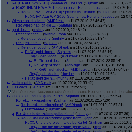
Re: [FINALE WM 2010] Spanien vs. Holland
(
Sajhtam
am 11.07.2010, 22:4
Re(2): [FINALE WM 2010] Spanien vs. Holland
(
ducduc
am 12.07.2010, 
Re(3): [FINALE WM 2010] Spanien vs. Holland
(
Sajhtam
am 12.07.20
Re(4): [FINALE WM 2010] Spanien vs. Holland
(
ducduc
am 12.07.2
Wieso hab ich die ....
(
AMDfreak
am 11.07.2010, 22:46:47)
Re: Wieso hab ich die ....
(
Sajhtam
am 11.07.2010, 22:49:51)
geht doch...
(
muhrly
am 11.07.2010, 22:48:42)
Re: geht doch...
(
Winnie_Pooh
am 11.07.2010, 22:49:22)
Re(2): geht doch...
(
muhrly
am 11.07.2010, 22:51:34)
Re: geht doch...
(
Sajhtam
am 11.07.2010, 22:50:37)
Re(2): geht doch...
(
AMDfreak
am 11.07.2010, 22:52:20)
Re(3): geht doch...
(
Sajhtam
am 11.07.2010, 22:52:46)
Re(4): geht doch...
(
AMDfreak
am 11.07.2010, 22:53:48)
Re(5): geht doch...
(
Sajhtam
am 11.07.2010, 22:55:14)
Re(5): geht doch...
(
darksign1
am 11.07.2010, 23:19:29)
Re(6): geht doch...
(
AMDfreak
am 12.07.2010, 17:04:58)
Re(4): geht doch...
(
ducduc
am 12.07.2010, 07:27:53)
Re(3): geht doch...
(
muhrly
am 11.07.2010, 22:53:08)
Na immerhin
(
AMDfreak
am 11.07.2010, 22:55:42)
Das war's!
(
Sajhtam
am 11.07.2010, 22:55:42)
Vom Autor zurückgezogen oder Autor hat seine Registrierung nicht bestätig
Und die dreizehnte gelbe Karte!
(
Sajhtam
am 11.07.2010, 22:56:54)
Korrektur - Vierzehnte!
(
Sajhtam
am 11.07.2010, 22:57:20)
Re: Korrektur - Vierzehnte!
(
AMDfreak
am 11.07.2010, 22:57:31)
Fünfzehnte!
(
Sajhtam
am 11.07.2010, 23:00:21)
Re: Und die dreizehnte gelbe Karte!
(
muhrly
am 11.07.2010, 22:57:39)
Re(2): Und die dreizehnte gelbe Karte!
(
japh
am 11.07.2010, 22:58:5
Re(3): Und die dreizehnte gelbe Karte!
(
Sajhtam
am 11.07.2010, 2
Re(4): Und die dreizehnte gelbe Karte!
(
japh
am 11.07.2010, 23
Re(4): Und die dreizehnte gelbe Karte!
(
muhrly
am 11.07.2010, 