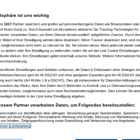
n hast. Anders als bei einer
atsphäre ist uns wichtig
ere
1017
-Partner speichern und greifen auf personenbezogene Daten wie Browserdaten oder 
f Ihrem Gerät zu. Durch Auswahl von Akzeptieren aktivieren Sie Tracking-Technologien für d
artner verarbeiten Daten, um Ihnen Dienste bereitzustellen“ aufgeführten Zwecke. Durch Aus
 Widerruf Ihrer Einwilligung werden diese deaktiviert. Wenn Tracker deaktiviert sind, sind m
 möglicherweise nicht mehr so relevant für Sie. Sie können dieses Menü jederzeit wieder auf
 zu ändern oder Ihre Einwilligung zu widerrufen, indem Sie auf den Link Cookie-Einstellunge
eite klicken. Ihre Einstellungen gelten innerhalb unseres Website. Weitere Informationen fin
nschutzerklärung.
etroffenen Einstellungen auch Anbieter umfassen, die Daten in Drittstaaten ohne Vorliegen ei
itsbeschlusses gem Art 45 DSGVO und ohne geeignete Garantien gem Art 46 DSGVO übermi
gung auch hierfür (Art 49 Abs 1 lit a DSGVO). Dies gilt insbesondere für Datenübermittlungen i
esondere das Risiko, dass Ihre Daten durch Behörden zu Kontroll- und zu Überwachungsz
m 11.07.2010, 13:52:15)
werden können, möglicherweise auch ohne Rechtsbehelfsmöglichkeiten. Dies können Sie abst
, 14:49:37)
eweiligen Anbieter in der Liste keine Einwilligung abgeben.
zkatze
am 11.07.2010, 15:13:28)
, 16:27:29)
nsere Partner verarbeiten Daten, um Folgendes bereitzustellen:
, 19:30:59)
:31)
enschaften zur Identifikation aktiv abfragen. Verwendung genauer Standortdaten. Speichern 
ionen auf einem Endgerät. Personalisierte Werbung und Inhalte, Messung von Werbeleistung 
07:32:35)
von Inhalten, Zielgruppenforschung sowie Entwicklung und Verbesserung von Angeboten.
, 07:40:59)
rtner (Lieferanten)
010, 07:45:13)
6:14)
 16:56:17)