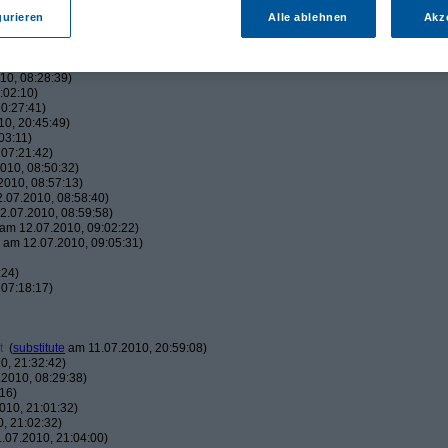
:38)
42:05)
gurieren
Alle ablehnen
Akz
45:00)
010, 17:50:38)
16:01)
10, 08:28:39)
:02:10)
0:27:41)
0, 20:45:49)
03:11)
07:21:42)
010, 08:50:32)
010, 08:57:13)
.07.2010, 08:58:40)
.07.2010, 08:59:58)
am 12.07.2010, 09:02:22)
am 12.07.2010, 09:05:31)
:24)
07:18:17)
t
(
substitute
am 11.07.2010, 20:59:08)
0, 21:32:42)
2010, 08:29:38)
16)
010, 21:01:32)
, 21:02:32)
.07.2010, 21:04:00)