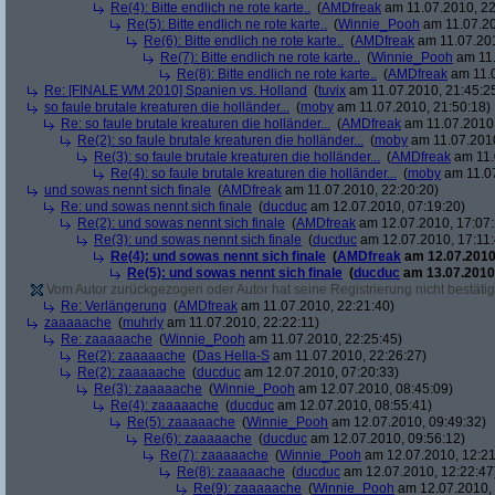
Re(4): Bitte endlich ne rote karte..
(
AMDfreak
am 11.07.2010, 22
Re(5): Bitte endlich ne rote karte..
(
Winnie_Pooh
am 11.07.20
Re(6): Bitte endlich ne rote karte..
(
AMDfreak
am 11.07.201
Re(7): Bitte endlich ne rote karte..
(
Winnie_Pooh
am 11.
Re(8): Bitte endlich ne rote karte..
(
AMDfreak
am 11.0
Re: [FINALE WM 2010] Spanien vs. Holland
(
tuvix
am 11.07.2010, 21:45:2
so faule brutale kreaturen die holländer...
(
moby
am 11.07.2010, 21:50:18)
Re: so faule brutale kreaturen die holländer...
(
AMDfreak
am 11.07.2010,
Re(2): so faule brutale kreaturen die holländer...
(
moby
am 11.07.2010
Re(3): so faule brutale kreaturen die holländer...
(
AMDfreak
am 11.
Re(4): so faule brutale kreaturen die holländer...
(
moby
am 11.07
und sowas nennt sich finale
(
AMDfreak
am 11.07.2010, 22:20:20)
Re: und sowas nennt sich finale
(
ducduc
am 12.07.2010, 07:19:20)
Re(2): und sowas nennt sich finale
(
AMDfreak
am 12.07.2010, 17:07:
Re(3): und sowas nennt sich finale
(
ducduc
am 12.07.2010, 17:11:
Re(4): und sowas nennt sich finale
(
AMDfreak
am 12.07.2010,
Re(5): und sowas nennt sich finale
(
ducduc
am 13.07.2010,
Vom Autor zurückgezogen oder Autor hat seine Registrierung nicht bestätig
Re: Verlängerung
(
AMDfreak
am 11.07.2010, 22:21:40)
zaaaaache
(
muhrly
am 11.07.2010, 22:22:11)
Re: zaaaaache
(
Winnie_Pooh
am 11.07.2010, 22:25:45)
Re(2): zaaaaache
(
Das Hella-S
am 11.07.2010, 22:26:27)
Re(2): zaaaaache
(
ducduc
am 12.07.2010, 07:20:33)
Re(3): zaaaaache
(
Winnie_Pooh
am 12.07.2010, 08:45:09)
Re(4): zaaaaache
(
ducduc
am 12.07.2010, 08:55:41)
Re(5): zaaaaache
(
Winnie_Pooh
am 12.07.2010, 09:49:32)
Re(6): zaaaaache
(
ducduc
am 12.07.2010, 09:56:12)
Re(7): zaaaaache
(
Winnie_Pooh
am 12.07.2010, 12:21
Re(8): zaaaaache
(
ducduc
am 12.07.2010, 12:22:47
Re(9): zaaaaache
(
Winnie_Pooh
am 12.07.2010, 