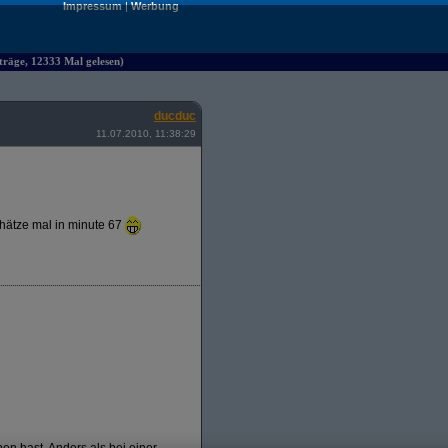
Impressum
|
Werbung
räge, 12333 Mal gelesen)
ducduc
11.07.2010, 11:38:29
chätze mal in minute 67