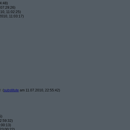
4:48)
07:29:26)
10, 11:02:25)
010, 11:03:17)
t
(
substitute
am 11.07.2010, 22:55:42)
5)
2:59:32)
:00:13)
23:00:22)