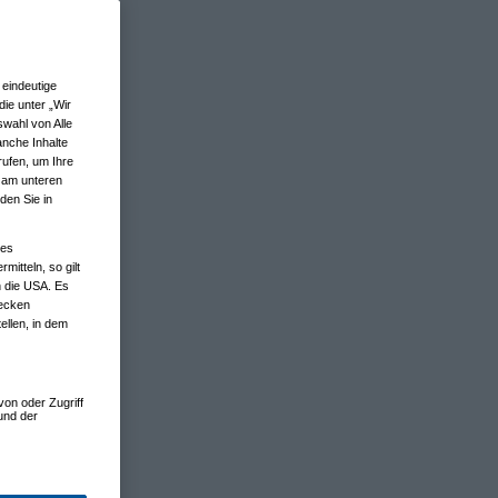
eindeutige
ie unter „Wir
wahl von Alle
anche Inhalte
rufen, um Ihre
n am unteren
den Sie in
nes
tteln, so gilt
n die USA. Es
wecken
ellen, in dem
von oder Zugriff
und der