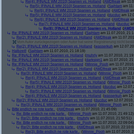
Re(4): [FINALE WM 2010] Spanien vs. Holland
(
AMDfreak
am 11.0
Re(5): [FINALE WM 2010] Spanien vs. Holland
(
Sajhtam
am 11.
Re(6): [FINALE WM 2010] Spanien vs. Holland
(
AMDfreak
am
Re(5): [FINALE WM 2010] Spanien vs. Holland
(
ducduc
am 12.0
Re(6): [FINALE WM 2010] Spanien vs. Holland
(
AMDfreak
am
Re(7): [FINALE WM 2010] Spanien vs. Holland
(
ducduc
am
Re(8): [FINALE WM 2010] Spanien vs. Holland
(
AMDf
Re: [FINALE WM 2010] Spanien vs. Holland
(
Sajhtam
am 11.07.2010, 21:1
Re(2): [FINALE WM 2010] Spanien vs. Holland
(
AMDfreak
am 11.07.201
Vom Autor zurückgezogen oder Autor hat seine Registrierung nicht bestä
Re(2): [FINALE WM 2010] Spanien vs. Holland
(
wasserkuh
am 12.07.20
Halbzeit!
(
Sajhtam
am 11.07.2010, 21:18:19)
Re: [FINALE WM 2010] Spanien vs. Holland
(
muhrly
am 11.07.2010, 21:19
Re: [FINALE WM 2010] Spanien vs. Holland
(
darksign1
am 11.07.2010, 21
Re: [FINALE WM 2010] Spanien vs. Holland
(
Winnie_Pooh
am 11.07.2010,
Re(2): [FINALE WM 2010] Spanien vs. Holland
(
AMDfreak
am 11.07.201
Re(3): [FINALE WM 2010] Spanien vs. Holland
(
Winnie_Pooh
am 11.
Re(4): [FINALE WM 2010] Spanien vs. Holland
(
AMDfreak
am 11.0
Re(5): [FINALE WM 2010] Spanien vs. Holland
(
Winnie_Pooh
a
Re(4): [FINALE WM 2010] Spanien vs. Holland
(
ducduc
am 12.07.2
Re(5): [FINALE WM 2010] Spanien vs. Holland
(
Winnie_Pooh
a
Re(4): [FINALE WM 2010] Spanien vs. Holland
(
wasserkuh
am 12.
Re(2): [FINALE WM 2010] Spanien vs. Holland
(
ducduc
am 12.07.2010, 
Re(3): [FINALE WM 2010] Spanien vs. Holland
(
Winnie_Pooh
am 12.
Bitte endlich ne rote karte..
(
AMDfreak
am 11.07.2010, 21:45:09)
Re: Bitte endlich ne rote karte..
(
Winnie_Pooh
am 11.07.2010, 21:49:12)
Re(2): Bitte endlich ne rote karte..
(
muhrly
am 11.07.2010, 21:50:51)
Re: Bitte endlich ne rote karte..
(
Winnie_Pooh
am 11.07.2010, 22:09:04)
Re(2): Bitte endlich ne rote karte..
(
AMDfreak
am 11.07.2010, 22:10:0
Re(3): Bitte endlich ne rote karte..
(
Winnie_Pooh
am 11.07.2010, 2