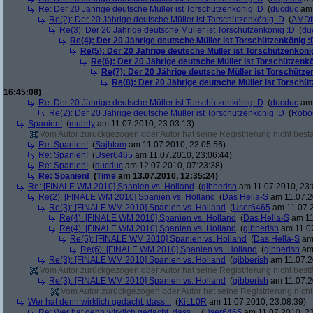
Re: Der 20 Jährige deutsche Müller ist Torschützenkönig :D
(
ducduc
am 
Re(2): Der 20 Jährige deutsche Müller ist Torschützenkönig :D
(
AMDf
Re(3): Der 20 Jährige deutsche Müller ist Torschützenkönig :D
(
du
Re(4): Der 20 Jährige deutsche Müller ist Torschützenkönig :
Re(5): Der 20 Jährige deutsche Müller ist Torschützenköni
Re(6): Der 20 Jährige deutsche Müller ist Torschützenk
Re(7): Der 20 Jährige deutsche Müller ist Torschütze
Re(8): Der 20 Jährige deutsche Müller ist Torschü
16:45:08)
Re: Der 20 Jährige deutsche Müller ist Torschützenkönig :D
(
ducduc
am 
Re(2): Der 20 Jährige deutsche Müller ist Torschützenkönig :D
(
Robo
Spanien!
(
muhrly
am 11.07.2010, 23:03:13)
Vom Autor zurückgezogen oder Autor hat seine Registrierung nicht bestä
Re: Spanien!
(
Sajhtam
am 11.07.2010, 23:05:56)
Re: Spanien!
(
User6465
am 11.07.2010, 23:06:44)
Re: Spanien!
(
ducduc
am 12.07.2010, 07:23:38)
Re: Spanien!
(
Time
am 13.07.2010, 12:35:24)
Re: [FINALE WM 2010] Spanien vs. Holland
(
gibberish
am 11.07.2010, 23:
Re(2): [FINALE WM 2010] Spanien vs. Holland
(
Das Hella-S
am 11.07.2
Re(3): [FINALE WM 2010] Spanien vs. Holland
(
User6465
am 11.07.2
Re(4): [FINALE WM 2010] Spanien vs. Holland
(
Das Hella-S
am 11
Re(4): [FINALE WM 2010] Spanien vs. Holland
(
gibberish
am 11.07
Re(5): [FINALE WM 2010] Spanien vs. Holland
(
Das Hella-S
am 
Re(6): [FINALE WM 2010] Spanien vs. Holland
(
gibberish
am 
Re(3): [FINALE WM 2010] Spanien vs. Holland
(
gibberish
am 11.07.2
Vom Autor zurückgezogen oder Autor hat seine Registrierung nicht bestä
Re(3): [FINALE WM 2010] Spanien vs. Holland
(
gibberish
am 11.07.2
Vom Autor zurückgezogen oder Autor hat seine Registrierung nicht 
Wer hat denn wirklich gedacht, dass...
(
KiLL0R
am 11.07.2010, 23:08:39)
Re: Wer hat denn wirklich gedacht, dass...
(
User6465
am 11.07.2010, 23