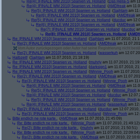
Re(4): [FINALE WM 2010] Spanien vs. Holland
(
Das Hella-S
am 11
Re(4): [FINALE WM 2010] Spanien vs. Holland
(
AMDfreak
am 11.0
Re(5): [FINALE WM 2010] Spanien vs. Holland
(
Sajhtam
am 11.
Re(6): [FINALE WM 2010] Spanien vs. Holland
(
AMDfreak
am
Re(5): [FINALE WM 2010] Spanien vs. Holland
(
ducduc
am 12.0
Re(6): [FINALE WM 2010] Spanien vs. Holland
(
AMDfreak
am
Re(7): [FINALE WM 2010] Spanien vs. Holland
(
ducduc
am
Re(8): [FINALE WM 2010] Spanien vs. Holland
(
AMDf
Re: [FINALE WM 2010] Spanien vs. Holland
(
Sajhtam
am 11.07.2010, 21:1
Re(2): [FINALE WM 2010] Spanien vs. Holland
(
AMDfreak
am 11.07.201
Vom Autor zurückgezogen oder Autor hat seine Registrierung nicht bestä
Re(2): [FINALE WM 2010] Spanien vs. Holland
(
wasserkuh
am 12.07.20
Halbzeit!
(
Sajhtam
am 11.07.2010, 21:18:19)
Re: [FINALE WM 2010] Spanien vs. Holland
(
muhrly
am 11.07.2010, 21:19
Re: [FINALE WM 2010] Spanien vs. Holland
(
darksign1
am 11.07.2010, 21
Re: [FINALE WM 2010] Spanien vs. Holland
(
Winnie_Pooh
am 11.07.2010,
Re(2): [FINALE WM 2010] Spanien vs. Holland
(
AMDfreak
am 11.07.201
Re(3): [FINALE WM 2010] Spanien vs. Holland
(
Winnie_Pooh
am 11.
Re(4): [FINALE WM 2010] Spanien vs. Holland
(
AMDfreak
am 11.0
Re(5): [FINALE WM 2010] Spanien vs. Holland
(
Winnie_Pooh
a
Re(4): [FINALE WM 2010] Spanien vs. Holland
(
ducduc
am 12.07.2
Re(5): [FINALE WM 2010] Spanien vs. Holland
(
Winnie_Pooh
a
Re(4): [FINALE WM 2010] Spanien vs. Holland
(
wasserkuh
am 12.
Re(2): [FINALE WM 2010] Spanien vs. Holland
(
ducduc
am 12.07.2010, 
Re(3): [FINALE WM 2010] Spanien vs. Holland
(
Winnie_Pooh
am 12.
Bitte endlich ne rote karte..
(
AMDfreak
am 11.07.2010, 21:45:09)
Re: Bitte endlich ne rote karte..
(
Winnie_Pooh
am 11.07.2010, 21:49:12)
Re(2): Bitte endlich ne rote karte..
(
muhrly
am 11.07.2010, 21:50:51)
Re: Bitte endlich ne rote karte..
(
Winnie_Pooh
am 11.07.2010, 22:09:04)
Re(2): Bitte endlich ne rote karte..
(
AMDfreak
am 11.07.2010, 22:10:0