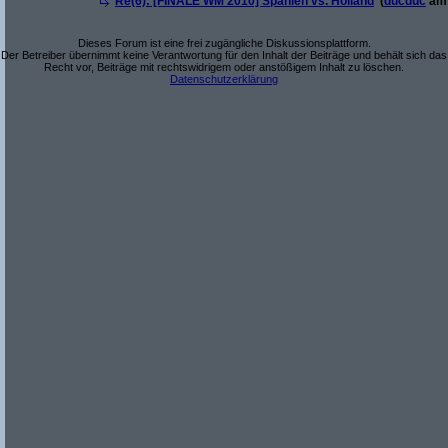
Re(6): [FINALE WM 2010] Spanien vs. Holland
(
ducduc
am 
Dieses Forum ist eine frei zugängliche Diskussionsplattform.
Der Betreiber übernimmt keine Verantwortung für den Inhalt der Beiträge und behält sich das
Recht vor, Beiträge mit rechtswidrigem oder anstößigem Inhalt zu löschen.
Datenschutzerklärung