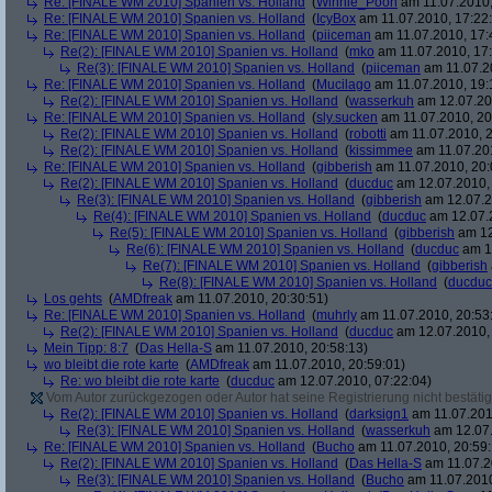
Re: [FINALE WM 2010] Spanien vs. Holland
(
Winnie_Pooh
am 11.07.2010,
Re: [FINALE WM 2010] Spanien vs. Holland
(
IcyBox
am 11.07.2010, 17:22
Re: [FINALE WM 2010] Spanien vs. Holland
(
piiceman
am 11.07.2010, 17:
Re(2): [FINALE WM 2010] Spanien vs. Holland
(
mko
am 11.07.2010, 17:
Re(3): [FINALE WM 2010] Spanien vs. Holland
(
piiceman
am 11.07.2
Re: [FINALE WM 2010] Spanien vs. Holland
(
Mucilago
am 11.07.2010, 19:
Re(2): [FINALE WM 2010] Spanien vs. Holland
(
wasserkuh
am 12.07.20
Re: [FINALE WM 2010] Spanien vs. Holland
(
sly.sucken
am 11.07.2010, 20
Re(2): [FINALE WM 2010] Spanien vs. Holland
(
robotti
am 11.07.2010, 2
Re(2): [FINALE WM 2010] Spanien vs. Holland
(
kissimmee
am 11.07.201
Re: [FINALE WM 2010] Spanien vs. Holland
(
gibberish
am 11.07.2010, 20:
Re(2): [FINALE WM 2010] Spanien vs. Holland
(
ducduc
am 12.07.2010, 
Re(3): [FINALE WM 2010] Spanien vs. Holland
(
gibberish
am 12.07.2
Re(4): [FINALE WM 2010] Spanien vs. Holland
(
ducduc
am 12.07.2
Re(5): [FINALE WM 2010] Spanien vs. Holland
(
gibberish
am 12
Re(6): [FINALE WM 2010] Spanien vs. Holland
(
ducduc
am 12
Re(7): [FINALE WM 2010] Spanien vs. Holland
(
gibberish
Re(8): [FINALE WM 2010] Spanien vs. Holland
(
ducduc
Los gehts
(
AMDfreak
am 11.07.2010, 20:30:51)
Re: [FINALE WM 2010] Spanien vs. Holland
(
muhrly
am 11.07.2010, 20:53
Re(2): [FINALE WM 2010] Spanien vs. Holland
(
ducduc
am 12.07.2010, 
Mein Tipp: 8:7
(
Das Hella-S
am 11.07.2010, 20:58:13)
wo bleibt die rote karte
(
AMDfreak
am 11.07.2010, 20:59:01)
Re: wo bleibt die rote karte
(
ducduc
am 12.07.2010, 07:22:04)
Vom Autor zurückgezogen oder Autor hat seine Registrierung nicht bestätig
Re(2): [FINALE WM 2010] Spanien vs. Holland
(
darksign1
am 11.07.201
Re(3): [FINALE WM 2010] Spanien vs. Holland
(
wasserkuh
am 12.07.
Re: [FINALE WM 2010] Spanien vs. Holland
(
Bucho
am 11.07.2010, 20:59:
Re(2): [FINALE WM 2010] Spanien vs. Holland
(
Das Hella-S
am 11.07.2
Re(3): [FINALE WM 2010] Spanien vs. Holland
(
Bucho
am 11.07.2010