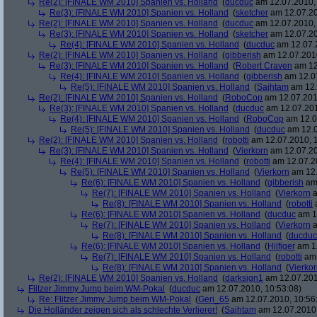
Re(2): [FINALE WM 2010] Spanien vs. Holland
(
ducduc
am 12.07.2010, 
Re(3): [FINALE WM 2010] Spanien vs. Holland
(
sketcher
am 12.07.20
Re(2): [FINALE WM 2010] Spanien vs. Holland
(
ducduc
am 12.07.2010, 
Re(3): [FINALE WM 2010] Spanien vs. Holland
(
sketcher
am 12.07.20
Re(4): [FINALE WM 2010] Spanien vs. Holland
(
ducduc
am 12.07.2
Re(2): [FINALE WM 2010] Spanien vs. Holland
(
gibberish
am 12.07.2010
Re(3): [FINALE WM 2010] Spanien vs. Holland
(
Robert Craven
am 12
Re(4): [FINALE WM 2010] Spanien vs. Holland
(
gibberish
am 12.07
Re(5): [FINALE WM 2010] Spanien vs. Holland
(
Sajhtam
am 12.
Re(2): [FINALE WM 2010] Spanien vs. Holland
(
RoboCop
am 12.07.2010
Re(3): [FINALE WM 2010] Spanien vs. Holland
(
ducduc
am 12.07.201
Re(4): [FINALE WM 2010] Spanien vs. Holland
(
RoboCop
am 12.0
Re(5): [FINALE WM 2010] Spanien vs. Holland
(
ducduc
am 12.0
Re(2): [FINALE WM 2010] Spanien vs. Holland
(
robotti
am 12.07.2010, 1
Re(3): [FINALE WM 2010] Spanien vs. Holland
(
Vierkorn
am 12.07.20
Re(4): [FINALE WM 2010] Spanien vs. Holland
(
robotti
am 12.07.20
Re(5): [FINALE WM 2010] Spanien vs. Holland
(
Vierkorn
am 12.
Re(6): [FINALE WM 2010] Spanien vs. Holland
(
gibberish
am 
Re(7): [FINALE WM 2010] Spanien vs. Holland
(
Vierkorn
a
Re(8): [FINALE WM 2010] Spanien vs. Holland
(
robotti
a
Re(6): [FINALE WM 2010] Spanien vs. Holland
(
ducduc
am 12
Re(7): [FINALE WM 2010] Spanien vs. Holland
(
Vierkorn
a
Re(8): [FINALE WM 2010] Spanien vs. Holland
(
ducduc
Re(6): [FINALE WM 2010] Spanien vs. Holland
(
Hilfiger
am 12
Re(7): [FINALE WM 2010] Spanien vs. Holland
(
robotti
am 
Re(8): [FINALE WM 2010] Spanien vs. Holland
(
Vierko
Re(2): [FINALE WM 2010] Spanien vs. Holland
(
darksign1
am 12.07.201
Flitzer Jimmy Jump beim WM-Pokal
(
ducduc
am 12.07.2010, 10:53:08)
Re: Flitzer Jimmy Jump beim WM-Pokal
(
Geri_65
am 12.07.2010, 10:56
Die Holländer zeigen sich als schlechte Verlierer!
(
Sajhtam
am 12.07.2010,