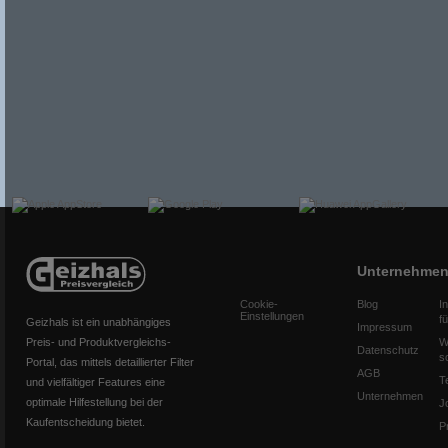
Unternehme
Cookie-
Blog
I
Einstellungen
f
Geizhals ist ein unabhängiges
Impressum
Preis- und Produktvergleichs-
W
Datenschutz
s
Portal, das mittels detaillierter Filter
AGB
T
und vielfältiger Features eine
Unternehmen
optimale Hilfestellung bei der
J
Kaufentscheidung bietet.
P