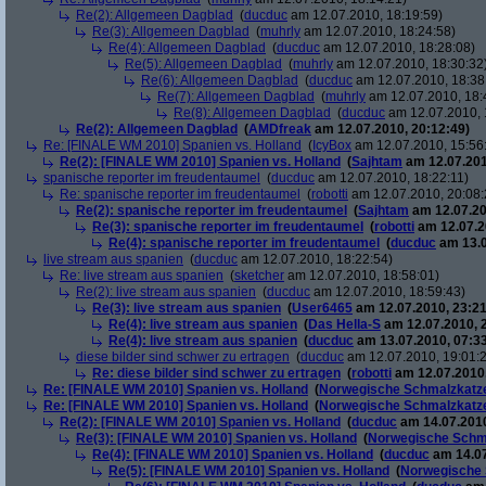
Re(2): Allgemeen Dagblad
(
ducduc
am 12.07.2010, 18:19:59)
Re(3): Allgemeen Dagblad
(
muhrly
am 12.07.2010, 18:24:58)
Re(4): Allgemeen Dagblad
(
ducduc
am 12.07.2010, 18:28:08)
Re(5): Allgemeen Dagblad
(
muhrly
am 12.07.2010, 18:30:32
Re(6): Allgemeen Dagblad
(
ducduc
am 12.07.2010, 18:38
Re(7): Allgemeen Dagblad
(
muhrly
am 12.07.2010, 18:
Re(8): Allgemeen Dagblad
(
ducduc
am 12.07.2010, 
Re(2): Allgemeen Dagblad
(
AMDfreak
am 12.07.2010, 20:12:49)
Re: [FINALE WM 2010] Spanien vs. Holland
(
IcyBox
am 12.07.2010, 15:56
Re(2): [FINALE WM 2010] Spanien vs. Holland
(
Sajhtam
am 12.07.201
spanische reporter im freudentaumel
(
ducduc
am 12.07.2010, 18:22:11)
Re: spanische reporter im freudentaumel
(
robotti
am 12.07.2010, 20:08:
Re(2): spanische reporter im freudentaumel
(
Sajhtam
am 12.07.20
Re(3): spanische reporter im freudentaumel
(
robotti
am 12.07.2
Re(4): spanische reporter im freudentaumel
(
ducduc
am 13.0
live stream aus spanien
(
ducduc
am 12.07.2010, 18:22:54)
Re: live stream aus spanien
(
sketcher
am 12.07.2010, 18:58:01)
Re(2): live stream aus spanien
(
ducduc
am 12.07.2010, 18:59:43)
Re(3): live stream aus spanien
(
User6465
am 12.07.2010, 23:21
Re(4): live stream aus spanien
(
Das Hella-S
am 12.07.2010, 
Re(4): live stream aus spanien
(
ducduc
am 13.07.2010, 07:33
diese bilder sind schwer zu ertragen
(
ducduc
am 12.07.2010, 19:01:
Re: diese bilder sind schwer zu ertragen
(
robotti
am 12.07.2010,
Re: [FINALE WM 2010] Spanien vs. Holland
(
Norwegische Schmalzkatz
Re: [FINALE WM 2010] Spanien vs. Holland
(
Norwegische Schmalzkatz
Re(2): [FINALE WM 2010] Spanien vs. Holland
(
ducduc
am 14.07.2010
Re(3): [FINALE WM 2010] Spanien vs. Holland
(
Norwegische Schm
Re(4): [FINALE WM 2010] Spanien vs. Holland
(
ducduc
am 14.07
Re(5): [FINALE WM 2010] Spanien vs. Holland
(
Norwegische 