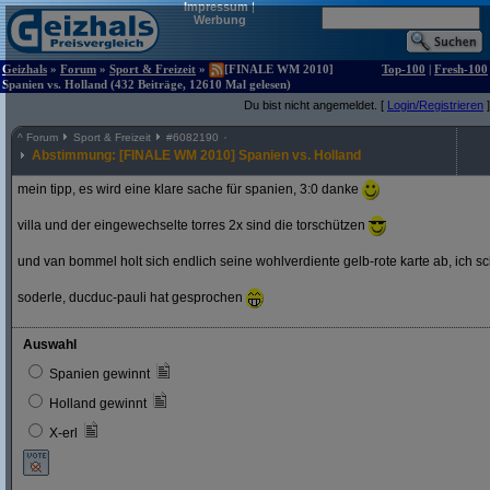
Impressum
|
Werbung
Geizhals
»
Forum
»
Sport & Freizeit
»
[FINALE WM 2010]
Top-100
|
Fresh-100
Spanien vs. Holland (432 Beiträge, 12610 Mal gelesen)
Du bist nicht angemeldet. [
Login/Registrieren
]
^
Forum
Sport & Freizeit
#
6082190
Abstimmung: [FINALE WM 2010] Spanien vs. Holland
mein tipp, es wird eine klare sache für spanien, 3:0 danke
villa und der eingewechselte torres 2x sind die torschützen
und van bommel holt sich endlich seine wohlverdiente gelb-rote karte ab, ich s
soderle, ducduc-pauli hat gesprochen
Auswahl
Spanien gewinnt
Holland gewinnt
X-erl