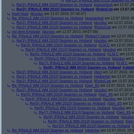
Re(13): [FINALE WM 2010] Spanien vs. H
Re(2): [FINALE WM 2010] Spanien vs. Holland
(
wasserkuh
am 12.07.20
Re(2): [FINALE WM 2010] Spanien vs. Holland
(
RoboCop
am 13.07.20
Hup! Hup!
(
ducduc
am 12.07.2010, 07:40:47)
Re: [FINALE WM 2010] Spanien vs. Holland
(
wasserkuh
am 12.07.2010, 0
Re(2): [FINALE WM 2010] Spanien vs. Holland
(
ducduc
am 12.07.2010, 
Re(2): [FINALE WM 2010] Spanien vs. Holland
(
RoboCop
am 12.07.201
vor dem Endspiel
(
ducduc
am 12.07.2010, 09:07:59)
Re: [FINALE WM 2010] Spanien vs. Holland
(
Robert Craven
am 12.07.2010
Re(2): [FINALE WM 2010] Spanien vs. Holland
(
ducduc
am 12.07.2010, 
Re(3): [FINALE WM 2010] Spanien vs. Holland
(
G.M.C
am 12.07.2010
Re(4): [FINALE WM 2010] Spanien vs. Holland
(
ducduc
am 12.07.2
Re(5): [FINALE WM 2010] Spanien vs. Holland
(
G.M.C
am 12.07
Re(6): [FINALE WM 2010] Spanien vs. Holland
(
ducduc
am 12
Re(7): [FINALE WM 2010] Spanien vs. Holland
(
G.M.C
am 
Re(8): [FINALE WM 2010] Spanien vs. Holland
(
robott
Re(2): [FINALE WM 2010] Spanien vs. Holland
(
deci
am 12.07.2010, 09
Re(2): [FINALE WM 2010] Spanien vs. Holland
(
gibberish
am 12.07.2010
Re(2): [FINALE WM 2010] Spanien vs. Holland
(
RoboCop
am 12.07.201
Re: [FINALE WM 2010] Spanien vs. Holland
(
Geri_65
am 12.07.2010, 10:4
Re(2): [FINALE WM 2010] Spanien vs. Holland
(
ducduc
am 12.07.2010, 
Re(3): [FINALE WM 2010] Spanien vs. Holland
(
Geri_65
am 12.07.20
Re(4): [FINALE WM 2010] Spanien vs. Holland
(
ducduc
am 12.07.2
Re(5): [FINALE WM 2010] Spanien vs. Holland
(
Geri_65
am 12.
Re(6): [FINALE WM 2010] Spanien vs. Holland
(
ducduc
am 12
Re(7): [FINALE WM 2010] Spanien vs. Holland
(
Geri_65
a
Re(8): [FINALE WM 2010] Spanien vs. Holland
(
ducduc
Re(9): [FINALE WM 2010] Spanien vs. Holland
(
Ger
Re(10): [FINALE WM 2010] Spanien vs. Holland
(
Re: [FINALE WM 2010] Spanien vs. Holland
(
sketcher
am 12.07.2010, 10:5