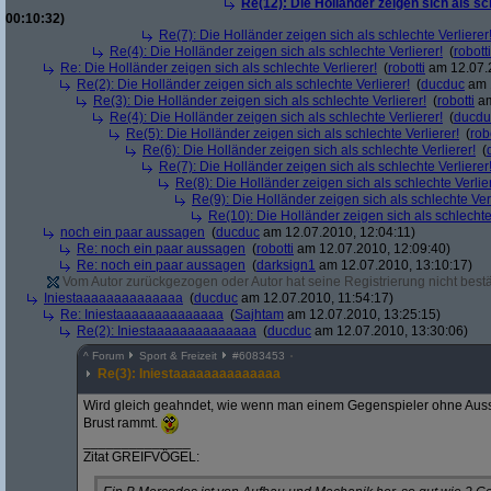
Re(12): Die Holländer zeigen sich als sc
00:10:32)
Re(7): Die Holländer zeigen sich als schlechte Verlierer
Re(4): Die Holländer zeigen sich als schlechte Verlierer!
(
robotti
Re: Die Holländer zeigen sich als schlechte Verlierer!
(
robotti
am 12.07.2
Re(2): Die Holländer zeigen sich als schlechte Verlierer!
(
ducduc
am 1
Re(3): Die Holländer zeigen sich als schlechte Verlierer!
(
robotti
am
Re(4): Die Holländer zeigen sich als schlechte Verlierer!
(
ducdu
Re(5): Die Holländer zeigen sich als schlechte Verlierer!
(
rob
Re(6): Die Holländer zeigen sich als schlechte Verlierer!
(
Re(7): Die Holländer zeigen sich als schlechte Verlierer
Re(8): Die Holländer zeigen sich als schlechte Verlier
Re(9): Die Holländer zeigen sich als schlechte Verl
Re(10): Die Holländer zeigen sich als schlechte 
noch ein paar aussagen
(
ducduc
am 12.07.2010, 12:04:11)
Re: noch ein paar aussagen
(
robotti
am 12.07.2010, 12:09:40)
Re: noch ein paar aussagen
(
darksign1
am 12.07.2010, 13:10:17)
Vom Autor zurückgezogen oder Autor hat seine Registrierung nicht bestä
Iniestaaaaaaaaaaaaaa
(
ducduc
am 12.07.2010, 11:54:17)
Re: Iniestaaaaaaaaaaaaaa
(
Sajhtam
am 12.07.2010, 13:25:15)
Re(2): Iniestaaaaaaaaaaaaaa
(
ducduc
am 12.07.2010, 13:30:06)
^
Forum
Sport & Freizeit
#
6083453
Re(3): Iniestaaaaaaaaaaaaaa
Wird gleich geahndet, wie wenn man einem Gegenspieler ohne Aussic
Brust rammt.
______________
Zitat GREIFVÖGEL: