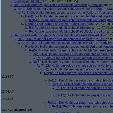
du sagst es
(
ducduc
am 12.07.2010, 11:31:25)
Re: Die Holländer zeigen sich als schlechte Verlierer!
(
RoboCop
am 12.
Re(2): Die Holländer zeigen sich als schlechte Verlierer!
(
Robert Cra
Re(3): Die Holländer zeigen sich als schlechte Verlierer!
(
ducduc
a
Re(4): Die Holländer zeigen sich als schlechte Verlierer!
(
darks
Re(5): Die Holländer zeigen sich als schlechte Verlierer!
(
du
Robben zoekt schuld bij zichzelf
(
Das Hella-S
am 12.07.2010, 1
Re: Robben zoekt schuld bij zichzelf
(
ducduc
am 12.07.2010,
Re: Robben zoekt schuld bij zichzelf
(
Collectors_edition
am 1
Re: Die Holländer zeigen sich als schlechte Verlierer!
(
Wizard51
am 12.0
Re(2): Die Holländer zeigen sich als schlechte Verlierer!
(
ducduc
am 1
Re(3): Die Holländer zeigen sich als schlechte Verlierer!
(
darksign
Re(4): Die Holländer zeigen sich als schlechte Verlierer!
(
ducdu
Re(5): Die Holländer zeigen sich als schlechte Verlierer!
(
rob
Re(6): Die Holländer zeigen sich als schlechte Verlierer!
(
Re(7): Die Holländer zeigen sich als schlechte Verlierer
Re(6): Die Holländer zeigen sich als schlechte Verlierer!
(
Re(7): Die Holländer zeigen sich als schlechte Verlierer
Re(8): Die Holländer zeigen sich als schlechte Verlier
Re(9): Die Holländer zeigen sich als schlechte Verl
13:14:55)
Re(10): Die Holländer zeigen sich als schlechte 
Re(11): Die Holländer zeigen sich als schlech
Re(12): Die Holländer zeigen sich als schl
13:54:40)
Re(12): Die Holländer zeigen sich als schl
14:03:36)
Re(10): Die Holländer zeigen sich als schlechte 
Re(11): Die Holländer zeigen sich als schle
13.07.2010, 08:41:42)