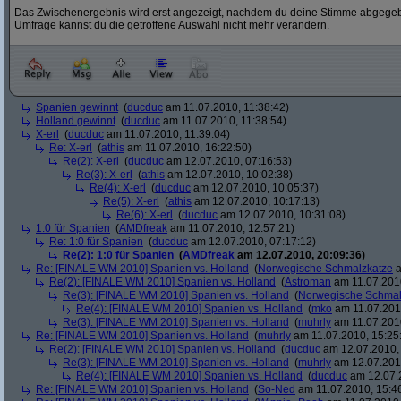
Das Zwischenergebnis wird erst angezeigt, nachdem du deine Stimme abgegebe
Umfrage kannst du die getroffene Auswahl nicht mehr verändern.
Spanien gewinnt
(
ducduc
am 11.07.2010, 11:38:42)
Holland gewinnt
(
ducduc
am 11.07.2010, 11:38:54)
X-erl
(
ducduc
am 11.07.2010, 11:39:04)
Re: X-erl
(
athis
am 11.07.2010, 16:22:50)
Re(2): X-erl
(
ducduc
am 12.07.2010, 07:16:53)
Re(3): X-erl
(
athis
am 12.07.2010, 10:02:38)
Re(4): X-erl
(
ducduc
am 12.07.2010, 10:05:37)
Re(5): X-erl
(
athis
am 12.07.2010, 10:17:13)
Re(6): X-erl
(
ducduc
am 12.07.2010, 10:31:08)
1:0 für Spanien
(
AMDfreak
am 11.07.2010, 12:57:21)
Re: 1:0 für Spanien
(
ducduc
am 12.07.2010, 07:17:12)
Re(2): 1:0 für Spanien
(
AMDfreak
am 12.07.2010, 20:09:36)
Re: [FINALE WM 2010] Spanien vs. Holland
(
Norwegische Schmalzkatze
a
Re(2): [FINALE WM 2010] Spanien vs. Holland
(
Astroman
am 11.07.2010
Re(3): [FINALE WM 2010] Spanien vs. Holland
(
Norwegische Schmal
Re(4): [FINALE WM 2010] Spanien vs. Holland
(
mko
am 11.07.2010
Re(3): [FINALE WM 2010] Spanien vs. Holland
(
muhrly
am 11.07.2010
Re: [FINALE WM 2010] Spanien vs. Holland
(
muhrly
am 11.07.2010, 15:25
Re(2): [FINALE WM 2010] Spanien vs. Holland
(
ducduc
am 12.07.2010, 
Re(3): [FINALE WM 2010] Spanien vs. Holland
(
muhrly
am 12.07.2010
Re(4): [FINALE WM 2010] Spanien vs. Holland
(
ducduc
am 12.07.2
Re: [FINALE WM 2010] Spanien vs. Holland
(
So-Ned
am 11.07.2010, 15:4