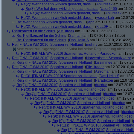
Re(2): Wer hat denn wirklich gedacht, dass...
(
AMDfreak
am 11.07.201
Re(3): Wer hat denn wirklich gedacht, dass...
(
User6465
am 11.07.
Re(4): Wer hat denn wirklich gedacht, dass...
(
AMDfreak
am 11.0
Re(2): Wer hat denn wirklich gedacht, dass...
(
wasserkuh
am 12.07.20
Re: Wer hat denn wirklich gedacht, dass...
(
japh
am 11.07.2010, 23:22:2
Re(2): Wer hat denn wirklich gedacht, dass...
(
KiLL0R
am 11.07.2010,
Pfeiffkonzert für die Schiris
(
AMDfreak
am 11.07.2010, 23:13:02)
Re: Pfeiffkonzert für die Schiris
(
Sajhtam
am 11.07.2010, 23:13:55)
Re: Pfeiffkonzert für die Schiris
(
Das Hella-S
am 11.07.2010, 23:14:22)
Re: [FINALE WM 2010] Spanien vs. Holland
(
muhrly
am 11.07.2010, 23:57
Vom Autor zurückgezogen oder Autor hat seine Registrierung nicht bestä
Re(3): [FINALE WM 2010] Spanien vs. Holland
(
Paradoxon
am 12.07.
Re: [FINALE WM 2010] Spanien vs. Holland
(
Norwegische Schmalzkatze
a
Re(2): [FINALE WM 2010] Spanien vs. Holland
(
kissimmee
am 12.07.201
Re: [FINALE WM 2010] Spanien vs. Holland
(
File_trader
am 12.07.2010, 0
Re(2): [FINALE WM 2010] Spanien vs. Holland
(
Astroman
am 12.07.2010
Re(3): [FINALE WM 2010] Spanien vs. Holland
(
Das Hella-S
am 12.07
Re(2): [FINALE WM 2010] Spanien vs. Holland
(
Paradoxon
am 12.07.20
Re(2): [FINALE WM 2010] Spanien vs. Holland
(
ducduc
am 12.07.2010, 
Re(3): [FINALE WM 2010] Spanien vs. Holland
(
deci
am 12.07.2010, 
Re(4): [FINALE WM 2010] Spanien vs. Holland
(
ducduc
am 12.07.2
Re(5): [FINALE WM 2010] Spanien vs. Holland
(
deci
am 12.07.2
Re(6): [FINALE WM 2010] Spanien vs. Holland
(
ducduc
am 12
Re(7): [FINALE WM 2010] Spanien vs. Holland
(
deci
am 12
Re(8): [FINALE WM 2010] Spanien vs. Holland
(
ducduc
Re(9): [FINALE WM 2010] Spanien vs. Holland
(
deci
Re(10): [FINALE WM 2010] Spanien vs. Holland
(
Re(11): [FINALE WM 2010] Spanien vs. Hollan
Re(12): [FINALE WM 2010] Spanien vs. Holl