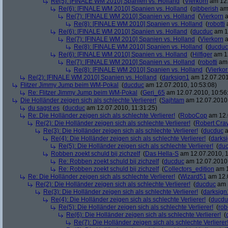
Re(5): [FINALE WM 2010] Spanien vs. Holland
(
Vierkorn
am 12.
Re(6): [FINALE WM 2010] Spanien vs. Holland
(
gibberish
am 
Re(7): [FINALE WM 2010] Spanien vs. Holland
(
Vierkorn
a
Re(8): [FINALE WM 2010] Spanien vs. Holland
(
robotti
a
Re(6): [FINALE WM 2010] Spanien vs. Holland
(
ducduc
am 12
Re(7): [FINALE WM 2010] Spanien vs. Holland
(
Vierkorn
a
Re(8): [FINALE WM 2010] Spanien vs. Holland
(
ducduc
Re(6): [FINALE WM 2010] Spanien vs. Holland
(
Hilfiger
am 12
Re(7): [FINALE WM 2010] Spanien vs. Holland
(
robotti
am 
Re(8): [FINALE WM 2010] Spanien vs. Holland
(
Vierko
Re(2): [FINALE WM 2010] Spanien vs. Holland
(
darksign1
am 12.07.201
Flitzer Jimmy Jump beim WM-Pokal
(
ducduc
am 12.07.2010, 10:53:08)
Re: Flitzer Jimmy Jump beim WM-Pokal
(
Geri_65
am 12.07.2010, 10:56
Die Holländer zeigen sich als schlechte Verlierer!
(
Sajhtam
am 12.07.2010,
du sagst es
(
ducduc
am 12.07.2010, 11:31:25)
Re: Die Holländer zeigen sich als schlechte Verlierer!
(
RoboCop
am 12.
Re(2): Die Holländer zeigen sich als schlechte Verlierer!
(
Robert Cra
Re(3): Die Holländer zeigen sich als schlechte Verlierer!
(
ducduc
a
Re(4): Die Holländer zeigen sich als schlechte Verlierer!
(
darks
Re(5): Die Holländer zeigen sich als schlechte Verlierer!
(
du
Robben zoekt schuld bij zichzelf
(
Das Hella-S
am 12.07.2010, 1
Re: Robben zoekt schuld bij zichzelf
(
ducduc
am 12.07.2010,
Re: Robben zoekt schuld bij zichzelf
(
Collectors_edition
am 1
Re: Die Holländer zeigen sich als schlechte Verlierer!
(
Wizard51
am 12.0
Re(2): Die Holländer zeigen sich als schlechte Verlierer!
(
ducduc
am 1
Re(3): Die Holländer zeigen sich als schlechte Verlierer!
(
darksign
Re(4): Die Holländer zeigen sich als schlechte Verlierer!
(
ducdu
Re(5): Die Holländer zeigen sich als schlechte Verlierer!
(
rob
Re(6): Die Holländer zeigen sich als schlechte Verlierer!
(
Re(7): Die Holländer zeigen sich als schlechte Verlierer