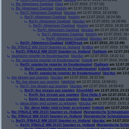
Re: Allgemeen Dagblad
(
Alex
am 12.07.2010, 17:57:10)
Re: Allgemeen Dagblad
(
muhrly
am 12.07.2010, 18:14:21)
Re(2): Allgemeen Dagblad
(
ducduc
am 12.07.2010, 18:19:59)
Re(3): Allgemeen Dagblad
(
muhrly
am 12.07.2010, 18:24:58)
Re(4): Allgemeen Dagblad
(
ducduc
am 12.07.2010, 18:28:08)
Re(5): Allgemeen Dagblad
(
muhrly
am 12.07.2010, 18:30:32
Re(6): Allgemeen Dagblad
(
ducduc
am 12.07.2010, 18:38
Re(7): Allgemeen Dagblad
(
muhrly
am 12.07.2010, 18:
Re(8): Allgemeen Dagblad
(
ducduc
am 12.07.2010, 
Re(2): Allgemeen Dagblad
(
AMDfreak
am 12.07.2010, 20:12:49)
Re: [FINALE WM 2010] Spanien vs. Holland
(
IcyBox
am 12.07.2010, 15:56
Re(2): [FINALE WM 2010] Spanien vs. Holland
(
Sajhtam
am 12.07.201
spanische reporter im freudentaumel
(
ducduc
am 12.07.2010, 18:22:11)
Re: spanische reporter im freudentaumel
(
robotti
am 12.07.2010, 20:08:
Re(2): spanische reporter im freudentaumel
(
Sajhtam
am 12.07.20
Re(3): spanische reporter im freudentaumel
(
robotti
am 12.07.2
Re(4): spanische reporter im freudentaumel
(
ducduc
am 13.0
live stream aus spanien
(
ducduc
am 12.07.2010, 18:22:54)
Re: live stream aus spanien
(
sketcher
am 12.07.2010, 18:58:01)
Re(2): live stream aus spanien
(
ducduc
am 12.07.2010, 18:59:43)
Re(3): live stream aus spanien
(
User6465
am 12.07.2010, 23:21
Re(4): live stream aus spanien
(
Das Hella-S
am 12.07.2010, 
Re(4): live stream aus spanien
(
ducduc
am 13.07.2010, 07:33
diese bilder sind schwer zu ertragen
(
ducduc
am 12.07.2010, 19:01:
Re: diese bilder sind schwer zu ertragen
(
robotti
am 12.07.2010,
Re: [FINALE WM 2010] Spanien vs. Holland
(
Norwegische Schmalzkatz
Re: [FINALE WM 2010] Spanien vs. Holland
(
Norwegische Schmalzkatz
Re(2): [FINALE WM 2010] Spanien vs. Holland
(
ducduc
am 14.07.2010
Re(3): [FINALE WM 2010] Spanien vs. Holland
(
Norwegische Schm