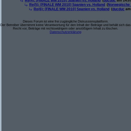
Re(4): [FINALE WM 2010] Spanien vs. Holland
(
ducduc
am 14.07
Re(5): [FINALE WM 2010] Spanien vs. Holland
(
Norwegische 
Re(6): [FINALE WM 2010] Spanien vs. Holland
(
ducduc
am 
Dieses Forum ist eine frei zugängliche Diskussionsplattform.
Der Betreiber übernimmt keine Verantwortung für den Inhalt der Beiträge und behält sich das
Recht vor, Beiträge mit rechtswidrigem oder anstößigem Inhalt zu löschen.
Datenschutzerklärung