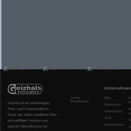
Unternehme
Cookie-
Blog
I
Einstellungen
f
Geizhals ist ein unabhängiges
Impressum
Preis- und Produktvergleichs-
W
Datenschutz
s
Portal, das mittels detaillierter Filter
AGB
T
und vielfältiger Features eine
Unternehmen
optimale Hilfestellung bei der
J