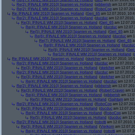
Re(2): [FINALE WM 2010] Spanien vs. Holland
(
deci
am 12.07.2010, 09
Re(2): [FINALE WM 2010] Spanien vs. Holland
(
gibberish
am 12.07.2010
Re(2): [FINALE WM 2010] Spanien vs. Holland
(
RoboCop
am 12.07.201
Re: [FINALE WM 2010] Spanien vs. Holland
(
Geri_65
am 12.07.2010, 10:4
Re(2): [FINALE WM 2010] Spanien vs. Holland
(
ducduc
am 12.07.2010, 
Re(3): [FINALE WM 2010] Spanien vs. Holland
(
Geri_65
am 12.07.20
Re(4): [FINALE WM 2010] Spanien vs. Holland
(
ducduc
am 12.07.2
Re(5): [FINALE WM 2010] Spanien vs. Holland
(
Geri_65
am 12.
Re(6): [FINALE WM 2010] Spanien vs. Holland
(
ducduc
am 12
Re(7): [FINALE WM 2010] Spanien vs. Holland
(
Geri_65
a
Re(8): [FINALE WM 2010] Spanien vs. Holland
(
ducduc
Re(9): [FINALE WM 2010] Spanien vs. Holland
(
Ger
Re(10): [FINALE WM 2010] Spanien vs. Holland
(
Re: [FINALE WM 2010] Spanien vs. Holland
(
sketcher
am 12.07.2010, 10:5
Re(2): [FINALE WM 2010] Spanien vs. Holland
(
ducduc
am 12.07.2010, 
Re(3): [FINALE WM 2010] Spanien vs. Holland
(
sketcher
am 12.07.20
Re(2): [FINALE WM 2010] Spanien vs. Holland
(
ducduc
am 12.07.2010, 
Re(3): [FINALE WM 2010] Spanien vs. Holland
(
sketcher
am 12.07.20
Re(4): [FINALE WM 2010] Spanien vs. Holland
(
ducduc
am 12.07.2
Re(2): [FINALE WM 2010] Spanien vs. Holland
(
gibberish
am 12.07.2010
Re(3): [FINALE WM 2010] Spanien vs. Holland
(
Robert Craven
am 12
Re(4): [FINALE WM 2010] Spanien vs. Holland
(
gibberish
am 12.07
Re(5): [FINALE WM 2010] Spanien vs. Holland
(
Sajhtam
am 12.
Re(2): [FINALE WM 2010] Spanien vs. Holland
(
RoboCop
am 12.07.2010
Re(3): [FINALE WM 2010] Spanien vs. Holland
(
ducduc
am 12.07.201
Re(4): [FINALE WM 2010] Spanien vs. Holland
(
RoboCop
am 12.0
Re(5): [FINALE WM 2010] Spanien vs. Holland
(
ducduc
am 12.0
Re(2): [FINALE WM 2010] Spanien vs. Holland
(
robotti
am 12.07.2010, 1
Re(3): [FINALE WM 2010] Spanien vs. Holland
(
Vierkorn
am 12.07.20
Re(4): [FINALE WM 2010] Spanien vs. Holland
(
robotti
am 12.07.20