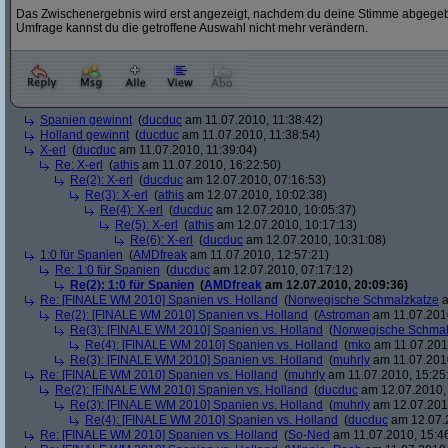
Das Zwischenergebnis wird erst angezeigt, nachdem du deine Stimme abgegebe
Umfrage kannst du die getroffene Auswahl nicht mehr verändern.
Spanien gewinnt
(
ducduc
am 11.07.2010, 11:38:42)
Holland gewinnt
(
ducduc
am 11.07.2010, 11:38:54)
X-erl
(
ducduc
am 11.07.2010, 11:39:04)
Re: X-erl
(
athis
am 11.07.2010, 16:22:50)
Re(2): X-erl
(
ducduc
am 12.07.2010, 07:16:53)
Re(3): X-erl
(
athis
am 12.07.2010, 10:02:38)
Re(4): X-erl
(
ducduc
am 12.07.2010, 10:05:37)
Re(5): X-erl
(
athis
am 12.07.2010, 10:17:13)
Re(6): X-erl
(
ducduc
am 12.07.2010, 10:31:08)
1:0 für Spanien
(
AMDfreak
am 11.07.2010, 12:57:21)
Re: 1:0 für Spanien
(
ducduc
am 12.07.2010, 07:17:12)
Re(2): 1:0 für Spanien
(
AMDfreak
am 12.07.2010, 20:09:36)
Re: [FINALE WM 2010] Spanien vs. Holland
(
Norwegische Schmalzkatze
a
Re(2): [FINALE WM 2010] Spanien vs. Holland
(
Astroman
am 11.07.2010
Re(3): [FINALE WM 2010] Spanien vs. Holland
(
Norwegische Schmal
Re(4): [FINALE WM 2010] Spanien vs. Holland
(
mko
am 11.07.2010
Re(3): [FINALE WM 2010] Spanien vs. Holland
(
muhrly
am 11.07.2010
Re: [FINALE WM 2010] Spanien vs. Holland
(
muhrly
am 11.07.2010, 15:25
Re(2): [FINALE WM 2010] Spanien vs. Holland
(
ducduc
am 12.07.2010, 
Re(3): [FINALE WM 2010] Spanien vs. Holland
(
muhrly
am 12.07.2010
Re(4): [FINALE WM 2010] Spanien vs. Holland
(
ducduc
am 12.07.2
Re: [FINALE WM 2010] Spanien vs. Holland
(
So-Ned
am 11.07.2010, 15:4