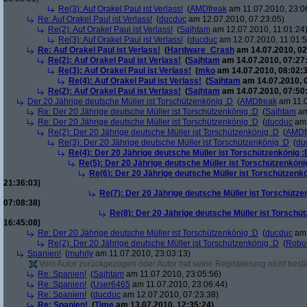
Re(3): Auf Orakel Paul ist Verlass!
(
AMDfreak
am 11.07.2010, 23:0
Re: Auf Orakel Paul ist Verlass!
(
ducduc
am 12.07.2010, 07:23:05)
Re(2): Auf Orakel Paul ist Verlass!
(
Sajhtam
am 12.07.2010, 11:01:24
Re(3): Auf Orakel Paul ist Verlass!
(
ducduc
am 12.07.2010, 11:01:5
Re: Auf Orakel Paul ist Verlass!
(
Hardware_Crash
am 14.07.2010, 02
Re(2): Auf Orakel Paul ist Verlass!
(
Sajhtam
am 14.07.2010, 07:27
Re(3): Auf Orakel Paul ist Verlass!
(
mko
am 14.07.2010, 08:02:3
Re(4): Auf Orakel Paul ist Verlass!
(
Sajhtam
am 14.07.2010, 
Re(2): Auf Orakel Paul ist Verlass!
(
Sajhtam
am 14.07.2010, 07:50
Der 20 Jährige deutsche Müller ist Torschützenkönig :D
(
AMDfreak
am 11.0
Re: Der 20 Jährige deutsche Müller ist Torschützenkönig :D
(
Sajhtam
am
Re: Der 20 Jährige deutsche Müller ist Torschützenkönig :D
(
ducduc
am 
Re(2): Der 20 Jährige deutsche Müller ist Torschützenkönig :D
(
AMDf
Re(3): Der 20 Jährige deutsche Müller ist Torschützenkönig :D
(
du
Re(4): Der 20 Jährige deutsche Müller ist Torschützenkönig :
Re(5): Der 20 Jährige deutsche Müller ist Torschützenköni
Re(6): Der 20 Jährige deutsche Müller ist Torschützenk
21:36:03)
Re(7): Der 20 Jährige deutsche Müller ist Torschütze
07:08:38)
Re(8): Der 20 Jährige deutsche Müller ist Torschü
16:45:08)
Re: Der 20 Jährige deutsche Müller ist Torschützenkönig :D
(
ducduc
am 
Re(2): Der 20 Jährige deutsche Müller ist Torschützenkönig :D
(
Robo
Spanien!
(
muhrly
am 11.07.2010, 23:03:13)
Vom Autor zurückgezogen oder Autor hat seine Registrierung nicht bestä
Re: Spanien!
(
Sajhtam
am 11.07.2010, 23:05:56)
Re: Spanien!
(
User6465
am 11.07.2010, 23:06:44)
Re: Spanien!
(
ducduc
am 12.07.2010, 07:23:38)
Re: Spanien!
(
Time
am 13.07.2010, 12:35:24)