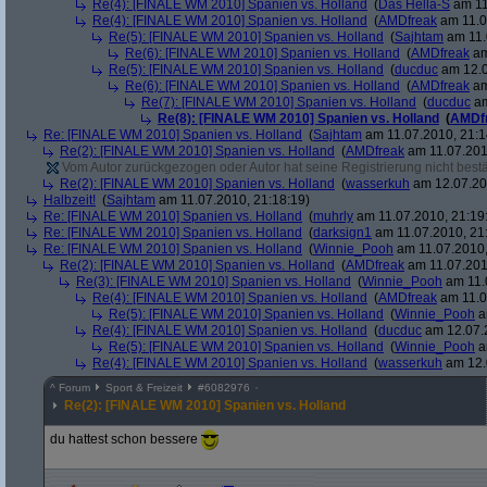
Re(4): [FINALE WM 2010] Spanien vs. Holland
(
Das Hella-S
am 11
Re(4): [FINALE WM 2010] Spanien vs. Holland
(
AMDfreak
am 11.0
Re(5): [FINALE WM 2010] Spanien vs. Holland
(
Sajhtam
am 11.
Re(6): [FINALE WM 2010] Spanien vs. Holland
(
AMDfreak
am
Re(5): [FINALE WM 2010] Spanien vs. Holland
(
ducduc
am 12.0
Re(6): [FINALE WM 2010] Spanien vs. Holland
(
AMDfreak
am
Re(7): [FINALE WM 2010] Spanien vs. Holland
(
ducduc
am
Re(8): [FINALE WM 2010] Spanien vs. Holland
(
AMDf
Re: [FINALE WM 2010] Spanien vs. Holland
(
Sajhtam
am 11.07.2010, 21:1
Re(2): [FINALE WM 2010] Spanien vs. Holland
(
AMDfreak
am 11.07.201
Vom Autor zurückgezogen oder Autor hat seine Registrierung nicht bestä
Re(2): [FINALE WM 2010] Spanien vs. Holland
(
wasserkuh
am 12.07.20
Halbzeit!
(
Sajhtam
am 11.07.2010, 21:18:19)
Re: [FINALE WM 2010] Spanien vs. Holland
(
muhrly
am 11.07.2010, 21:19
Re: [FINALE WM 2010] Spanien vs. Holland
(
darksign1
am 11.07.2010, 21
Re: [FINALE WM 2010] Spanien vs. Holland
(
Winnie_Pooh
am 11.07.2010,
Re(2): [FINALE WM 2010] Spanien vs. Holland
(
AMDfreak
am 11.07.201
Re(3): [FINALE WM 2010] Spanien vs. Holland
(
Winnie_Pooh
am 11.
Re(4): [FINALE WM 2010] Spanien vs. Holland
(
AMDfreak
am 11.0
Re(5): [FINALE WM 2010] Spanien vs. Holland
(
Winnie_Pooh
a
Re(4): [FINALE WM 2010] Spanien vs. Holland
(
ducduc
am 12.07.2
Re(5): [FINALE WM 2010] Spanien vs. Holland
(
Winnie_Pooh
a
Re(4): [FINALE WM 2010] Spanien vs. Holland
(
wasserkuh
am 12.
^
Forum
Sport & Freizeit
#
6082976
Re(2): [FINALE WM 2010] Spanien vs. Holland
du hattest schon bessere