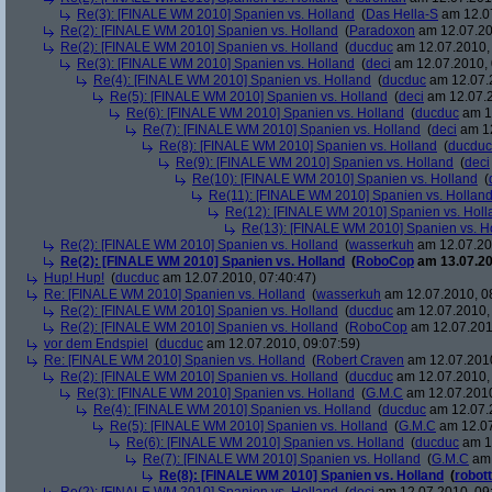
Re(3): [FINALE WM 2010] Spanien vs. Holland
(
Das Hella-S
am 12.07
Re(2): [FINALE WM 2010] Spanien vs. Holland
(
Paradoxon
am 12.07.20
Re(2): [FINALE WM 2010] Spanien vs. Holland
(
ducduc
am 12.07.2010, 
Re(3): [FINALE WM 2010] Spanien vs. Holland
(
deci
am 12.07.2010, 
Re(4): [FINALE WM 2010] Spanien vs. Holland
(
ducduc
am 12.07.2
Re(5): [FINALE WM 2010] Spanien vs. Holland
(
deci
am 12.07.2
Re(6): [FINALE WM 2010] Spanien vs. Holland
(
ducduc
am 12
Re(7): [FINALE WM 2010] Spanien vs. Holland
(
deci
am 12
Re(8): [FINALE WM 2010] Spanien vs. Holland
(
ducduc
Re(9): [FINALE WM 2010] Spanien vs. Holland
(
deci
Re(10): [FINALE WM 2010] Spanien vs. Holland
(
Re(11): [FINALE WM 2010] Spanien vs. Hollan
Re(12): [FINALE WM 2010] Spanien vs. Holl
Re(13): [FINALE WM 2010] Spanien vs. H
Re(2): [FINALE WM 2010] Spanien vs. Holland
(
wasserkuh
am 12.07.20
Re(2): [FINALE WM 2010] Spanien vs. Holland
(
RoboCop
am 13.07.20
Hup! Hup!
(
ducduc
am 12.07.2010, 07:40:47)
Re: [FINALE WM 2010] Spanien vs. Holland
(
wasserkuh
am 12.07.2010, 0
Re(2): [FINALE WM 2010] Spanien vs. Holland
(
ducduc
am 12.07.2010, 
Re(2): [FINALE WM 2010] Spanien vs. Holland
(
RoboCop
am 12.07.201
vor dem Endspiel
(
ducduc
am 12.07.2010, 09:07:59)
Re: [FINALE WM 2010] Spanien vs. Holland
(
Robert Craven
am 12.07.2010
Re(2): [FINALE WM 2010] Spanien vs. Holland
(
ducduc
am 12.07.2010, 
Re(3): [FINALE WM 2010] Spanien vs. Holland
(
G.M.C
am 12.07.2010
Re(4): [FINALE WM 2010] Spanien vs. Holland
(
ducduc
am 12.07.2
Re(5): [FINALE WM 2010] Spanien vs. Holland
(
G.M.C
am 12.07
Re(6): [FINALE WM 2010] Spanien vs. Holland
(
ducduc
am 12
Re(7): [FINALE WM 2010] Spanien vs. Holland
(
G.M.C
am 
Re(8): [FINALE WM 2010] Spanien vs. Holland
(
robott