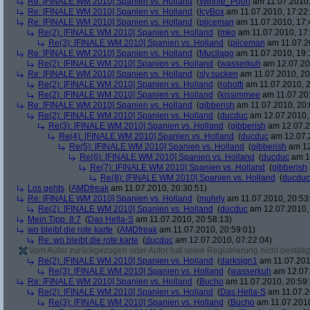
Re: [FINALE WM 2010] Spanien vs. Holland
(
Winnie_Pooh
am 11.07.2010,
Re: [FINALE WM 2010] Spanien vs. Holland
(
IcyBox
am 11.07.2010, 17:22
Re: [FINALE WM 2010] Spanien vs. Holland
(
piiceman
am 11.07.2010, 17:
Re(2): [FINALE WM 2010] Spanien vs. Holland
(
mko
am 11.07.2010, 17:
Re(3): [FINALE WM 2010] Spanien vs. Holland
(
piiceman
am 11.07.2
Re: [FINALE WM 2010] Spanien vs. Holland
(
Mucilago
am 11.07.2010, 19:
Re(2): [FINALE WM 2010] Spanien vs. Holland
(
wasserkuh
am 12.07.20
Re: [FINALE WM 2010] Spanien vs. Holland
(
sly.sucken
am 11.07.2010, 20
Re(2): [FINALE WM 2010] Spanien vs. Holland
(
robotti
am 11.07.2010, 2
Re(2): [FINALE WM 2010] Spanien vs. Holland
(
kissimmee
am 11.07.201
Re: [FINALE WM 2010] Spanien vs. Holland
(
gibberish
am 11.07.2010, 20:
Re(2): [FINALE WM 2010] Spanien vs. Holland
(
ducduc
am 12.07.2010, 
Re(3): [FINALE WM 2010] Spanien vs. Holland
(
gibberish
am 12.07.2
Re(4): [FINALE WM 2010] Spanien vs. Holland
(
ducduc
am 12.07.2
Re(5): [FINALE WM 2010] Spanien vs. Holland
(
gibberish
am 12
Re(6): [FINALE WM 2010] Spanien vs. Holland
(
ducduc
am 12
Re(7): [FINALE WM 2010] Spanien vs. Holland
(
gibberish
Re(8): [FINALE WM 2010] Spanien vs. Holland
(
ducduc
Los gehts
(
AMDfreak
am 11.07.2010, 20:30:51)
Re: [FINALE WM 2010] Spanien vs. Holland
(
muhrly
am 11.07.2010, 20:53
Re(2): [FINALE WM 2010] Spanien vs. Holland
(
ducduc
am 12.07.2010, 
Mein Tipp: 8:7
(
Das Hella-S
am 11.07.2010, 20:58:13)
wo bleibt die rote karte
(
AMDfreak
am 11.07.2010, 20:59:01)
Re: wo bleibt die rote karte
(
ducduc
am 12.07.2010, 07:22:04)
Vom Autor zurückgezogen oder Autor hat seine Registrierung nicht bestätig
Re(2): [FINALE WM 2010] Spanien vs. Holland
(
darksign1
am 11.07.201
Re(3): [FINALE WM 2010] Spanien vs. Holland
(
wasserkuh
am 12.07.
Re: [FINALE WM 2010] Spanien vs. Holland
(
Bucho
am 11.07.2010, 20:59:
Re(2): [FINALE WM 2010] Spanien vs. Holland
(
Das Hella-S
am 11.07.2
Re(3): [FINALE WM 2010] Spanien vs. Holland
(
Bucho
am 11.07.2010