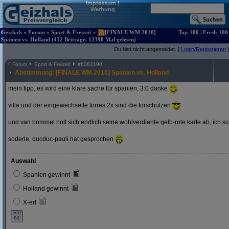
Impressum
|
Werbung
Geizhals
»
Forum
»
Sport & Freizeit
»
[FINALE WM 2010]
Top-100
|
Fresh-100
Spanien vs. Holland (432 Beiträge, 12398 Mal gelesen)
Du bist nicht angemeldet. [
Login/Registrieren
]
^
Forum
Sport & Freizeit
#
6082190
Abstimmung: [FINALE WM 2010] Spanien vs. Holland
mein tipp, es wird eine klare sache für spanien, 3:0 danke
villa und der eingewechselte torres 2x sind die torschützen
und van bommel holt sich endlich seine wohlverdiente gelb-rote karte ab, ich s
soderle, ducduc-pauli hat gesprochen
Auswahl
Spanien gewinnt
Holland gewinnt
X-erl