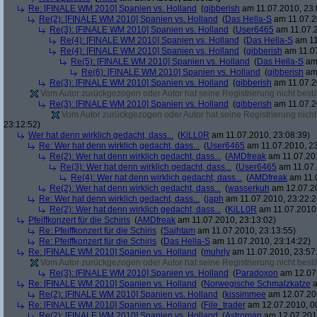
Re: [FINALE WM 2010] Spanien vs. Holland
(
gibberish
am 11.07.2010, 23:
Re(2): [FINALE WM 2010] Spanien vs. Holland
(
Das Hella-S
am 11.07.2
Re(3): [FINALE WM 2010] Spanien vs. Holland
(
User6465
am 11.07.2
Re(4): [FINALE WM 2010] Spanien vs. Holland
(
Das Hella-S
am 11
Re(4): [FINALE WM 2010] Spanien vs. Holland
(
gibberish
am 11.07
Re(5): [FINALE WM 2010] Spanien vs. Holland
(
Das Hella-S
am 
Re(6): [FINALE WM 2010] Spanien vs. Holland
(
gibberish
am 
Re(3): [FINALE WM 2010] Spanien vs. Holland
(
gibberish
am 11.07.2
Vom Autor zurückgezogen oder Autor hat seine Registrierung nicht bestä
Re(3): [FINALE WM 2010] Spanien vs. Holland
(
gibberish
am 11.07.2
Vom Autor zurückgezogen oder Autor hat seine Registrierung nicht 
23:12:52)
Wer hat denn wirklich gedacht, dass...
(
KiLL0R
am 11.07.2010, 23:08:39)
Re: Wer hat denn wirklich gedacht, dass...
(
User6465
am 11.07.2010, 23
Re(2): Wer hat denn wirklich gedacht, dass...
(
AMDfreak
am 11.07.201
Re(3): Wer hat denn wirklich gedacht, dass...
(
User6465
am 11.07.
Re(4): Wer hat denn wirklich gedacht, dass...
(
AMDfreak
am 11.0
Re(2): Wer hat denn wirklich gedacht, dass...
(
wasserkuh
am 12.07.20
Re: Wer hat denn wirklich gedacht, dass...
(
japh
am 11.07.2010, 23:22:2
Re(2): Wer hat denn wirklich gedacht, dass...
(
KiLL0R
am 11.07.2010,
Pfeiffkonzert für die Schiris
(
AMDfreak
am 11.07.2010, 23:13:02)
Re: Pfeiffkonzert für die Schiris
(
Sajhtam
am 11.07.2010, 23:13:55)
Re: Pfeiffkonzert für die Schiris
(
Das Hella-S
am 11.07.2010, 23:14:22)
Re: [FINALE WM 2010] Spanien vs. Holland
(
muhrly
am 11.07.2010, 23:57
Vom Autor zurückgezogen oder Autor hat seine Registrierung nicht bestä
Re(3): [FINALE WM 2010] Spanien vs. Holland
(
Paradoxon
am 12.07.
Re: [FINALE WM 2010] Spanien vs. Holland
(
Norwegische Schmalzkatze
a
Re(2): [FINALE WM 2010] Spanien vs. Holland
(
kissimmee
am 12.07.201
Re: [FINALE WM 2010] Spanien vs. Holland
(
File_trader
am 12.07.2010, 0
Re(2): [FINALE WM 2010] Spanien vs. Holland
(
Astroman
am 12.07.2010