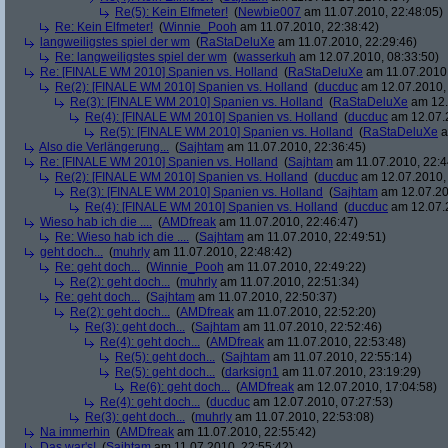
Re(5): Kein Elfmeter!
(
Newbie007
am 11.07.2010, 22:48:05)
Re: Kein Elfmeter!
(
Winnie_Pooh
am 11.07.2010, 22:38:42)
langweiligstes spiel der wm
(
RaStaDeluXe
am 11.07.2010, 22:29:46)
Re: langweiligstes spiel der wm
(
wasserkuh
am 12.07.2010, 08:33:50)
Re: [FINALE WM 2010] Spanien vs. Holland
(
RaStaDeluXe
am 11.07.2010,
Re(2): [FINALE WM 2010] Spanien vs. Holland
(
ducduc
am 12.07.2010, 
Re(3): [FINALE WM 2010] Spanien vs. Holland
(
RaStaDeluXe
am 12.
Re(4): [FINALE WM 2010] Spanien vs. Holland
(
ducduc
am 12.07.2
Re(5): [FINALE WM 2010] Spanien vs. Holland
(
RaStaDeluXe
a
Also die Verlängerung...
(
Sajhtam
am 11.07.2010, 22:36:45)
Re: [FINALE WM 2010] Spanien vs. Holland
(
Sajhtam
am 11.07.2010, 22:4
Re(2): [FINALE WM 2010] Spanien vs. Holland
(
ducduc
am 12.07.2010, 
Re(3): [FINALE WM 2010] Spanien vs. Holland
(
Sajhtam
am 12.07.20
Re(4): [FINALE WM 2010] Spanien vs. Holland
(
ducduc
am 12.07.2
Wieso hab ich die ....
(
AMDfreak
am 11.07.2010, 22:46:47)
Re: Wieso hab ich die ....
(
Sajhtam
am 11.07.2010, 22:49:51)
geht doch...
(
muhrly
am 11.07.2010, 22:48:42)
Re: geht doch...
(
Winnie_Pooh
am 11.07.2010, 22:49:22)
Re(2): geht doch...
(
muhrly
am 11.07.2010, 22:51:34)
Re: geht doch...
(
Sajhtam
am 11.07.2010, 22:50:37)
Re(2): geht doch...
(
AMDfreak
am 11.07.2010, 22:52:20)
Re(3): geht doch...
(
Sajhtam
am 11.07.2010, 22:52:46)
Re(4): geht doch...
(
AMDfreak
am 11.07.2010, 22:53:48)
Re(5): geht doch...
(
Sajhtam
am 11.07.2010, 22:55:14)
Re(5): geht doch...
(
darksign1
am 11.07.2010, 23:19:29)
Re(6): geht doch...
(
AMDfreak
am 12.07.2010, 17:04:58)
Re(4): geht doch...
(
ducduc
am 12.07.2010, 07:27:53)
Re(3): geht doch...
(
muhrly
am 11.07.2010, 22:53:08)
Na immerhin
(
AMDfreak
am 11.07.2010, 22:55:42)
Das war's!
(
Sajhtam
am 11.07.2010, 22:55:42)