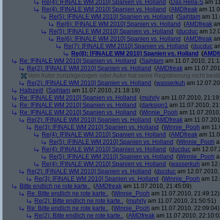
Re(4): [FINALE WM 2010] Spanien vs. Holland
(
Das Hella-S
am 11
Re(4): [FINALE WM 2010] Spanien vs. Holland
(
AMDfreak
am 11.0
Re(5): [FINALE WM 2010] Spanien vs. Holland
(
Sajhtam
am 11.
Re(6): [FINALE WM 2010] Spanien vs. Holland
(
AMDfreak
am
Re(5): [FINALE WM 2010] Spanien vs. Holland
(
ducduc
am 12.0
Re(6): [FINALE WM 2010] Spanien vs. Holland
(
AMDfreak
am
Re(7): [FINALE WM 2010] Spanien vs. Holland
(
ducduc
am
Re(8): [FINALE WM 2010] Spanien vs. Holland
(
AMDf
Re: [FINALE WM 2010] Spanien vs. Holland
(
Sajhtam
am 11.07.2010, 21:1
Re(2): [FINALE WM 2010] Spanien vs. Holland
(
AMDfreak
am 11.07.201
Vom Autor zurückgezogen oder Autor hat seine Registrierung nicht bestä
Re(2): [FINALE WM 2010] Spanien vs. Holland
(
wasserkuh
am 12.07.20
Halbzeit!
(
Sajhtam
am 11.07.2010, 21:18:19)
Re: [FINALE WM 2010] Spanien vs. Holland
(
muhrly
am 11.07.2010, 21:19
Re: [FINALE WM 2010] Spanien vs. Holland
(
darksign1
am 11.07.2010, 21
Re: [FINALE WM 2010] Spanien vs. Holland
(
Winnie_Pooh
am 11.07.2010,
Re(2): [FINALE WM 2010] Spanien vs. Holland
(
AMDfreak
am 11.07.201
Re(3): [FINALE WM 2010] Spanien vs. Holland
(
Winnie_Pooh
am 11.
Re(4): [FINALE WM 2010] Spanien vs. Holland
(
AMDfreak
am 11.0
Re(5): [FINALE WM 2010] Spanien vs. Holland
(
Winnie_Pooh
a
Re(4): [FINALE WM 2010] Spanien vs. Holland
(
ducduc
am 12.07.2
Re(5): [FINALE WM 2010] Spanien vs. Holland
(
Winnie_Pooh
a
Re(4): [FINALE WM 2010] Spanien vs. Holland
(
wasserkuh
am 12.
Re(2): [FINALE WM 2010] Spanien vs. Holland
(
ducduc
am 12.07.2010, 
Re(3): [FINALE WM 2010] Spanien vs. Holland
(
Winnie_Pooh
am 12.
Bitte endlich ne rote karte..
(
AMDfreak
am 11.07.2010, 21:45:09)
Re: Bitte endlich ne rote karte..
(
Winnie_Pooh
am 11.07.2010, 21:49:12)
Re(2): Bitte endlich ne rote karte..
(
muhrly
am 11.07.2010, 21:50:51)
Re: Bitte endlich ne rote karte..
(
Winnie_Pooh
am 11.07.2010, 22:09:04)
Re(2): Bitte endlich ne rote karte..
(
AMDfreak
am 11.07.2010, 22:10:0