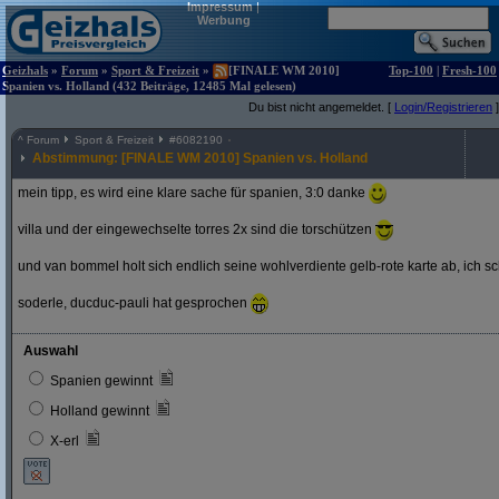
Impressum
|
Werbung
Geizhals
»
Forum
»
Sport & Freizeit
»
[FINALE WM 2010]
Top-100
|
Fresh-100
Spanien vs. Holland (432 Beiträge, 12485 Mal gelesen)
Du bist nicht angemeldet. [
Login/Registrieren
]
^
Forum
Sport & Freizeit
#
6082190
Abstimmung: [FINALE WM 2010] Spanien vs. Holland
mein tipp, es wird eine klare sache für spanien, 3:0 danke
villa und der eingewechselte torres 2x sind die torschützen
und van bommel holt sich endlich seine wohlverdiente gelb-rote karte ab, ich s
soderle, ducduc-pauli hat gesprochen
Auswahl
Spanien gewinnt
Holland gewinnt
X-erl