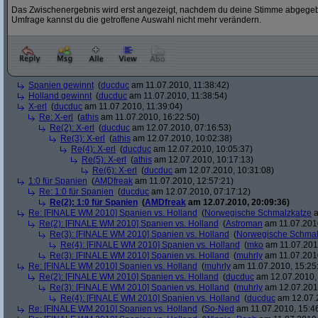
Das Zwischenergebnis wird erst angezeigt, nachdem du deine Stimme abgegebe
Umfrage kannst du die getroffene Auswahl nicht mehr verändern.
Spanien gewinnt
(
ducduc
am 11.07.2010, 11:38:42)
Holland gewinnt
(
ducduc
am 11.07.2010, 11:38:54)
X-erl
(
ducduc
am 11.07.2010, 11:39:04)
Re: X-erl
(
athis
am 11.07.2010, 16:22:50)
Re(2): X-erl
(
ducduc
am 12.07.2010, 07:16:53)
Re(3): X-erl
(
athis
am 12.07.2010, 10:02:38)
Re(4): X-erl
(
ducduc
am 12.07.2010, 10:05:37)
Re(5): X-erl
(
athis
am 12.07.2010, 10:17:13)
Re(6): X-erl
(
ducduc
am 12.07.2010, 10:31:08)
1:0 für Spanien
(
AMDfreak
am 11.07.2010, 12:57:21)
Re: 1:0 für Spanien
(
ducduc
am 12.07.2010, 07:17:12)
Re(2): 1:0 für Spanien
(
AMDfreak
am 12.07.2010, 20:09:36)
Re: [FINALE WM 2010] Spanien vs. Holland
(
Norwegische Schmalzkatze
a
Re(2): [FINALE WM 2010] Spanien vs. Holland
(
Astroman
am 11.07.2010
Re(3): [FINALE WM 2010] Spanien vs. Holland
(
Norwegische Schmal
Re(4): [FINALE WM 2010] Spanien vs. Holland
(
mko
am 11.07.2010
Re(3): [FINALE WM 2010] Spanien vs. Holland
(
muhrly
am 11.07.2010
Re: [FINALE WM 2010] Spanien vs. Holland
(
muhrly
am 11.07.2010, 15:25
Re(2): [FINALE WM 2010] Spanien vs. Holland
(
ducduc
am 12.07.2010, 
Re(3): [FINALE WM 2010] Spanien vs. Holland
(
muhrly
am 12.07.2010
Re(4): [FINALE WM 2010] Spanien vs. Holland
(
ducduc
am 12.07.2
Re: [FINALE WM 2010] Spanien vs. Holland
(
So-Ned
am 11.07.2010, 15:4