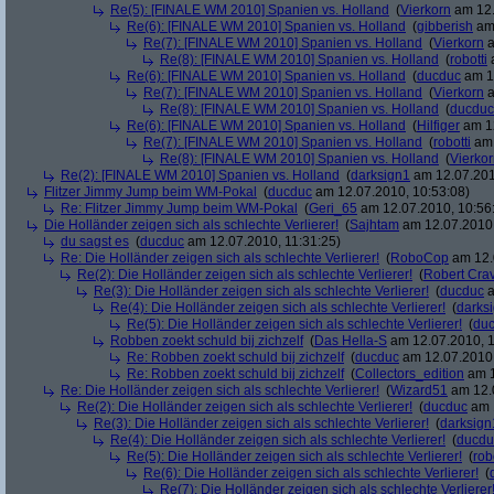
Re(5): [FINALE WM 2010] Spanien vs. Holland
(
Vierkorn
am 12.
Re(6): [FINALE WM 2010] Spanien vs. Holland
(
gibberish
am 
Re(7): [FINALE WM 2010] Spanien vs. Holland
(
Vierkorn
a
Re(8): [FINALE WM 2010] Spanien vs. Holland
(
robotti
a
Re(6): [FINALE WM 2010] Spanien vs. Holland
(
ducduc
am 12
Re(7): [FINALE WM 2010] Spanien vs. Holland
(
Vierkorn
a
Re(8): [FINALE WM 2010] Spanien vs. Holland
(
ducduc
Re(6): [FINALE WM 2010] Spanien vs. Holland
(
Hilfiger
am 12
Re(7): [FINALE WM 2010] Spanien vs. Holland
(
robotti
am 
Re(8): [FINALE WM 2010] Spanien vs. Holland
(
Vierko
Re(2): [FINALE WM 2010] Spanien vs. Holland
(
darksign1
am 12.07.201
Flitzer Jimmy Jump beim WM-Pokal
(
ducduc
am 12.07.2010, 10:53:08)
Re: Flitzer Jimmy Jump beim WM-Pokal
(
Geri_65
am 12.07.2010, 10:56
Die Holländer zeigen sich als schlechte Verlierer!
(
Sajhtam
am 12.07.2010,
du sagst es
(
ducduc
am 12.07.2010, 11:31:25)
Re: Die Holländer zeigen sich als schlechte Verlierer!
(
RoboCop
am 12.
Re(2): Die Holländer zeigen sich als schlechte Verlierer!
(
Robert Cra
Re(3): Die Holländer zeigen sich als schlechte Verlierer!
(
ducduc
a
Re(4): Die Holländer zeigen sich als schlechte Verlierer!
(
darks
Re(5): Die Holländer zeigen sich als schlechte Verlierer!
(
du
Robben zoekt schuld bij zichzelf
(
Das Hella-S
am 12.07.2010, 1
Re: Robben zoekt schuld bij zichzelf
(
ducduc
am 12.07.2010,
Re: Robben zoekt schuld bij zichzelf
(
Collectors_edition
am 1
Re: Die Holländer zeigen sich als schlechte Verlierer!
(
Wizard51
am 12.0
Re(2): Die Holländer zeigen sich als schlechte Verlierer!
(
ducduc
am 1
Re(3): Die Holländer zeigen sich als schlechte Verlierer!
(
darksign
Re(4): Die Holländer zeigen sich als schlechte Verlierer!
(
ducdu
Re(5): Die Holländer zeigen sich als schlechte Verlierer!
(
rob
Re(6): Die Holländer zeigen sich als schlechte Verlierer!
(
Re(7): Die Holländer zeigen sich als schlechte Verlierer