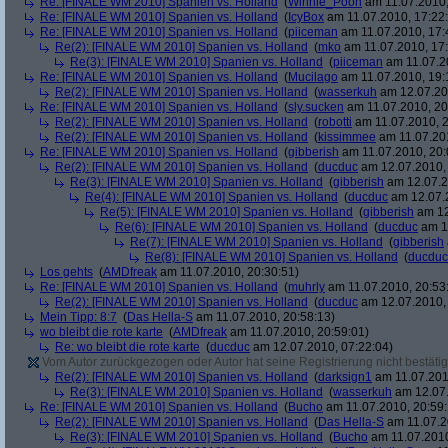
Re: [FINALE WM 2010] Spanien vs. Holland
(
Winnie_Pooh
am 11.07.2010,
Re: [FINALE WM 2010] Spanien vs. Holland
(
IcyBox
am 11.07.2010, 17:22
Re: [FINALE WM 2010] Spanien vs. Holland
(
piiceman
am 11.07.2010, 17:
Re(2): [FINALE WM 2010] Spanien vs. Holland
(
mko
am 11.07.2010, 17:
Re(3): [FINALE WM 2010] Spanien vs. Holland
(
piiceman
am 11.07.2
Re: [FINALE WM 2010] Spanien vs. Holland
(
Mucilago
am 11.07.2010, 19:
Re(2): [FINALE WM 2010] Spanien vs. Holland
(
wasserkuh
am 12.07.20
Re: [FINALE WM 2010] Spanien vs. Holland
(
sly.sucken
am 11.07.2010, 20
Re(2): [FINALE WM 2010] Spanien vs. Holland
(
robotti
am 11.07.2010, 2
Re(2): [FINALE WM 2010] Spanien vs. Holland
(
kissimmee
am 11.07.201
Re: [FINALE WM 2010] Spanien vs. Holland
(
gibberish
am 11.07.2010, 20:
Re(2): [FINALE WM 2010] Spanien vs. Holland
(
ducduc
am 12.07.2010, 
Re(3): [FINALE WM 2010] Spanien vs. Holland
(
gibberish
am 12.07.2
Re(4): [FINALE WM 2010] Spanien vs. Holland
(
ducduc
am 12.07.2
Re(5): [FINALE WM 2010] Spanien vs. Holland
(
gibberish
am 12
Re(6): [FINALE WM 2010] Spanien vs. Holland
(
ducduc
am 12
Re(7): [FINALE WM 2010] Spanien vs. Holland
(
gibberish
Re(8): [FINALE WM 2010] Spanien vs. Holland
(
ducduc
Los gehts
(
AMDfreak
am 11.07.2010, 20:30:51)
Re: [FINALE WM 2010] Spanien vs. Holland
(
muhrly
am 11.07.2010, 20:53
Re(2): [FINALE WM 2010] Spanien vs. Holland
(
ducduc
am 12.07.2010, 
Mein Tipp: 8:7
(
Das Hella-S
am 11.07.2010, 20:58:13)
wo bleibt die rote karte
(
AMDfreak
am 11.07.2010, 20:59:01)
Re: wo bleibt die rote karte
(
ducduc
am 12.07.2010, 07:22:04)
Vom Autor zurückgezogen oder Autor hat seine Registrierung nicht bestätig
Re(2): [FINALE WM 2010] Spanien vs. Holland
(
darksign1
am 11.07.201
Re(3): [FINALE WM 2010] Spanien vs. Holland
(
wasserkuh
am 12.07.
Re: [FINALE WM 2010] Spanien vs. Holland
(
Bucho
am 11.07.2010, 20:59:
Re(2): [FINALE WM 2010] Spanien vs. Holland
(
Das Hella-S
am 11.07.2
Re(3): [FINALE WM 2010] Spanien vs. Holland
(
Bucho
am 11.07.2010