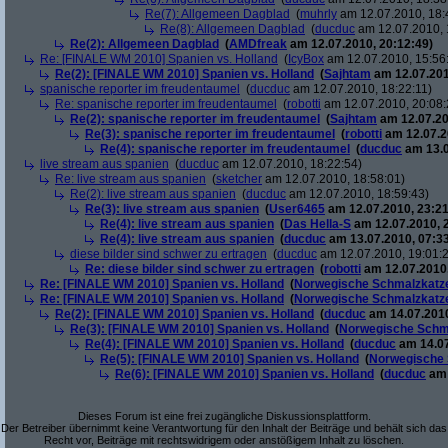
Re(7): Allgemeen Dagblad
(
muhrly
am 12.07.2010, 18:
Re(8): Allgemeen Dagblad
(
ducduc
am 12.07.2010, 
Re(2): Allgemeen Dagblad
(
AMDfreak
am 12.07.2010, 20:12:49)
Re: [FINALE WM 2010] Spanien vs. Holland
(
IcyBox
am 12.07.2010, 15:56
Re(2): [FINALE WM 2010] Spanien vs. Holland
(
Sajhtam
am 12.07.201
spanische reporter im freudentaumel
(
ducduc
am 12.07.2010, 18:22:11)
Re: spanische reporter im freudentaumel
(
robotti
am 12.07.2010, 20:08:
Re(2): spanische reporter im freudentaumel
(
Sajhtam
am 12.07.20
Re(3): spanische reporter im freudentaumel
(
robotti
am 12.07.2
Re(4): spanische reporter im freudentaumel
(
ducduc
am 13.0
live stream aus spanien
(
ducduc
am 12.07.2010, 18:22:54)
Re: live stream aus spanien
(
sketcher
am 12.07.2010, 18:58:01)
Re(2): live stream aus spanien
(
ducduc
am 12.07.2010, 18:59:43)
Re(3): live stream aus spanien
(
User6465
am 12.07.2010, 23:21
Re(4): live stream aus spanien
(
Das Hella-S
am 12.07.2010, 
Re(4): live stream aus spanien
(
ducduc
am 13.07.2010, 07:33
diese bilder sind schwer zu ertragen
(
ducduc
am 12.07.2010, 19:01:
Re: diese bilder sind schwer zu ertragen
(
robotti
am 12.07.2010,
Re: [FINALE WM 2010] Spanien vs. Holland
(
Norwegische Schmalzkatz
Re: [FINALE WM 2010] Spanien vs. Holland
(
Norwegische Schmalzkatz
Re(2): [FINALE WM 2010] Spanien vs. Holland
(
ducduc
am 14.07.2010
Re(3): [FINALE WM 2010] Spanien vs. Holland
(
Norwegische Schm
Re(4): [FINALE WM 2010] Spanien vs. Holland
(
ducduc
am 14.07
Re(5): [FINALE WM 2010] Spanien vs. Holland
(
Norwegische 
Re(6): [FINALE WM 2010] Spanien vs. Holland
(
ducduc
am 
Dieses Forum ist eine frei zugängliche Diskussionsplattform.
Der Betreiber übernimmt keine Verantwortung für den Inhalt der Beiträge und behält sich das
Recht vor, Beiträge mit rechtswidrigem oder anstößigem Inhalt zu löschen.