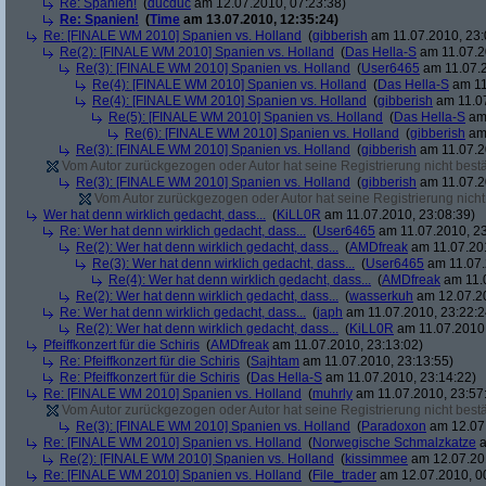
Re: Spanien!
(
ducduc
am 12.07.2010, 07:23:38)
Re: Spanien!
(
Time
am 13.07.2010, 12:35:24)
Re: [FINALE WM 2010] Spanien vs. Holland
(
gibberish
am 11.07.2010, 23:
Re(2): [FINALE WM 2010] Spanien vs. Holland
(
Das Hella-S
am 11.07.2
Re(3): [FINALE WM 2010] Spanien vs. Holland
(
User6465
am 11.07.2
Re(4): [FINALE WM 2010] Spanien vs. Holland
(
Das Hella-S
am 11
Re(4): [FINALE WM 2010] Spanien vs. Holland
(
gibberish
am 11.07
Re(5): [FINALE WM 2010] Spanien vs. Holland
(
Das Hella-S
am 
Re(6): [FINALE WM 2010] Spanien vs. Holland
(
gibberish
am 
Re(3): [FINALE WM 2010] Spanien vs. Holland
(
gibberish
am 11.07.2
Vom Autor zurückgezogen oder Autor hat seine Registrierung nicht bestä
Re(3): [FINALE WM 2010] Spanien vs. Holland
(
gibberish
am 11.07.2
Vom Autor zurückgezogen oder Autor hat seine Registrierung nicht 
Wer hat denn wirklich gedacht, dass...
(
KiLL0R
am 11.07.2010, 23:08:39)
Re: Wer hat denn wirklich gedacht, dass...
(
User6465
am 11.07.2010, 23
Re(2): Wer hat denn wirklich gedacht, dass...
(
AMDfreak
am 11.07.201
Re(3): Wer hat denn wirklich gedacht, dass...
(
User6465
am 11.07.
Re(4): Wer hat denn wirklich gedacht, dass...
(
AMDfreak
am 11.0
Re(2): Wer hat denn wirklich gedacht, dass...
(
wasserkuh
am 12.07.20
Re: Wer hat denn wirklich gedacht, dass...
(
japh
am 11.07.2010, 23:22:2
Re(2): Wer hat denn wirklich gedacht, dass...
(
KiLL0R
am 11.07.2010,
Pfeiffkonzert für die Schiris
(
AMDfreak
am 11.07.2010, 23:13:02)
Re: Pfeiffkonzert für die Schiris
(
Sajhtam
am 11.07.2010, 23:13:55)
Re: Pfeiffkonzert für die Schiris
(
Das Hella-S
am 11.07.2010, 23:14:22)
Re: [FINALE WM 2010] Spanien vs. Holland
(
muhrly
am 11.07.2010, 23:57
Vom Autor zurückgezogen oder Autor hat seine Registrierung nicht bestä
Re(3): [FINALE WM 2010] Spanien vs. Holland
(
Paradoxon
am 12.07.
Re: [FINALE WM 2010] Spanien vs. Holland
(
Norwegische Schmalzkatze
a
Re(2): [FINALE WM 2010] Spanien vs. Holland
(
kissimmee
am 12.07.201
Re: [FINALE WM 2010] Spanien vs. Holland
(
File_trader
am 12.07.2010, 0