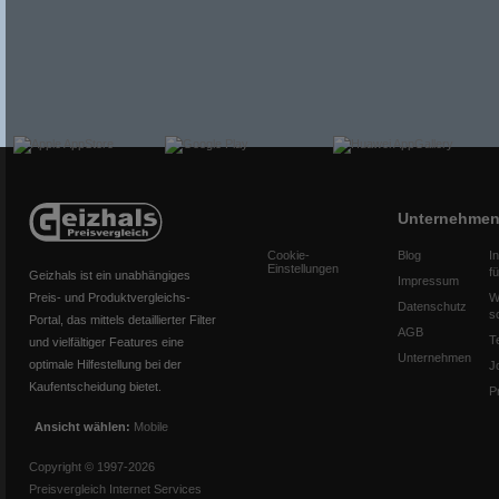
Unternehme
Cookie-
Blog
I
Einstellungen
f
Geizhals ist ein unabhängiges
Impressum
Preis- und Produktvergleichs-
W
Datenschutz
s
Portal, das mittels detaillierter Filter
AGB
T
und vielfältiger Features eine
Unternehmen
optimale Hilfestellung bei der
J
Kaufentscheidung bietet.
P
Ansicht wählen:
Mobile
Copyright © 1997-2026
Preisvergleich Internet Services