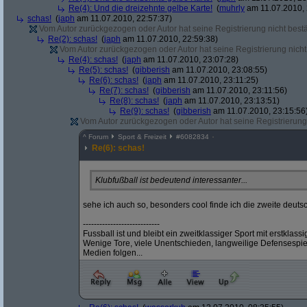
Re(4): Und die dreizehnte gelbe Karte!
(
muhrly
am 11.07.2010, 
schas!
(
japh
am 11.07.2010, 22:57:37)
Vom Autor zurückgezogen oder Autor hat seine Registrierung nicht bestä
Re(2): schas!
(
japh
am 11.07.2010, 22:59:38)
Vom Autor zurückgezogen oder Autor hat seine Registrierung nicht 
Re(4): schas!
(
japh
am 11.07.2010, 23:07:28)
Re(5): schas!
(
gibberish
am 11.07.2010, 23:08:55)
Re(6): schas!
(
japh
am 11.07.2010, 23:11:25)
Re(7): schas!
(
gibberish
am 11.07.2010, 23:11:56)
Re(8): schas!
(
japh
am 11.07.2010, 23:13:51)
Re(9): schas!
(
gibberish
am 11.07.2010, 23:15:56
Vom Autor zurückgezogen oder Autor hat seine Registrierung 
^
Forum
Sport & Freizeit
#
6082834
Re(6): schas!
Klubfußball ist bedeutend interessanter...
sehe ich auch so, besonders cool finde ich die zweite deutsch
----------------------------
Fussball ist und bleibt ein zweitklassiger Sport mit erstklas
Wenige Tore, viele Unentschieden, langweilige Defensespiel
Medien folgen...