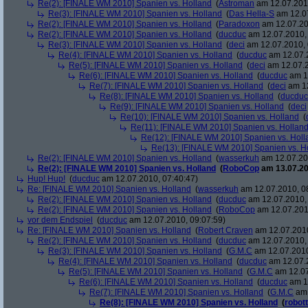
Re(2): [FINALE WM 2010] Spanien vs. Holland
(
Astroman
am 12.07.2010
Re(3): [FINALE WM 2010] Spanien vs. Holland
(
Das Hella-S
am 12.07
Re(2): [FINALE WM 2010] Spanien vs. Holland
(
Paradoxon
am 12.07.20
Re(2): [FINALE WM 2010] Spanien vs. Holland
(
ducduc
am 12.07.2010, 
Re(3): [FINALE WM 2010] Spanien vs. Holland
(
deci
am 12.07.2010, 
Re(4): [FINALE WM 2010] Spanien vs. Holland
(
ducduc
am 12.07.2
Re(5): [FINALE WM 2010] Spanien vs. Holland
(
deci
am 12.07.2
Re(6): [FINALE WM 2010] Spanien vs. Holland
(
ducduc
am 12
Re(7): [FINALE WM 2010] Spanien vs. Holland
(
deci
am 12
Re(8): [FINALE WM 2010] Spanien vs. Holland
(
ducduc
Re(9): [FINALE WM 2010] Spanien vs. Holland
(
deci
Re(10): [FINALE WM 2010] Spanien vs. Holland
(
Re(11): [FINALE WM 2010] Spanien vs. Hollan
Re(12): [FINALE WM 2010] Spanien vs. Holl
Re(13): [FINALE WM 2010] Spanien vs. H
Re(2): [FINALE WM 2010] Spanien vs. Holland
(
wasserkuh
am 12.07.20
Re(2): [FINALE WM 2010] Spanien vs. Holland
(
RoboCop
am 13.07.20
Hup! Hup!
(
ducduc
am 12.07.2010, 07:40:47)
Re: [FINALE WM 2010] Spanien vs. Holland
(
wasserkuh
am 12.07.2010, 0
Re(2): [FINALE WM 2010] Spanien vs. Holland
(
ducduc
am 12.07.2010, 
Re(2): [FINALE WM 2010] Spanien vs. Holland
(
RoboCop
am 12.07.201
vor dem Endspiel
(
ducduc
am 12.07.2010, 09:07:59)
Re: [FINALE WM 2010] Spanien vs. Holland
(
Robert Craven
am 12.07.2010
Re(2): [FINALE WM 2010] Spanien vs. Holland
(
ducduc
am 12.07.2010, 
Re(3): [FINALE WM 2010] Spanien vs. Holland
(
G.M.C
am 12.07.2010
Re(4): [FINALE WM 2010] Spanien vs. Holland
(
ducduc
am 12.07.2
Re(5): [FINALE WM 2010] Spanien vs. Holland
(
G.M.C
am 12.07
Re(6): [FINALE WM 2010] Spanien vs. Holland
(
ducduc
am 12
Re(7): [FINALE WM 2010] Spanien vs. Holland
(
G.M.C
am 
Re(8): [FINALE WM 2010] Spanien vs. Holland
(
robott