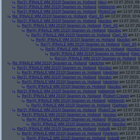
Re(2): [FINALE WM 2010] Spanien vs. Holland
(
deci
am 12.07.2010, 09
Re(2): [FINALE WM 2010] Spanien vs. Holland
(
gibberish
am 12.07.2010
Re(2): [FINALE WM 2010] Spanien vs. Holland
(
RoboCop
am 12.07.201
Re: [FINALE WM 2010] Spanien vs. Holland
(
Geri_65
am 12.07.2010, 10:4
Re(2): [FINALE WM 2010] Spanien vs. Holland
(
ducduc
am 12.07.2010, 
Re(3): [FINALE WM 2010] Spanien vs. Holland
(
Geri_65
am 12.07.20
Re(4): [FINALE WM 2010] Spanien vs. Holland
(
ducduc
am 12.07.2
Re(5): [FINALE WM 2010] Spanien vs. Holland
(
Geri_65
am 12.
Re(6): [FINALE WM 2010] Spanien vs. Holland
(
ducduc
am 12
Re(7): [FINALE WM 2010] Spanien vs. Holland
(
Geri_65
a
Re(8): [FINALE WM 2010] Spanien vs. Holland
(
ducduc
Re(9): [FINALE WM 2010] Spanien vs. Holland
(
Ger
Re(10): [FINALE WM 2010] Spanien vs. Holland
(
Re: [FINALE WM 2010] Spanien vs. Holland
(
sketcher
am 12.07.2010, 10:5
Re(2): [FINALE WM 2010] Spanien vs. Holland
(
ducduc
am 12.07.2010, 
Re(3): [FINALE WM 2010] Spanien vs. Holland
(
sketcher
am 12.07.20
Re(2): [FINALE WM 2010] Spanien vs. Holland
(
ducduc
am 12.07.2010, 
Re(3): [FINALE WM 2010] Spanien vs. Holland
(
sketcher
am 12.07.20
Re(4): [FINALE WM 2010] Spanien vs. Holland
(
ducduc
am 12.07.2
Re(2): [FINALE WM 2010] Spanien vs. Holland
(
gibberish
am 12.07.2010
Re(3): [FINALE WM 2010] Spanien vs. Holland
(
Robert Craven
am 12
Re(4): [FINALE WM 2010] Spanien vs. Holland
(
gibberish
am 12.07
Re(5): [FINALE WM 2010] Spanien vs. Holland
(
Sajhtam
am 12.
Re(2): [FINALE WM 2010] Spanien vs. Holland
(
RoboCop
am 12.07.2010
Re(3): [FINALE WM 2010] Spanien vs. Holland
(
ducduc
am 12.07.201
Re(4): [FINALE WM 2010] Spanien vs. Holland
(
RoboCop
am 12.0
Re(5): [FINALE WM 2010] Spanien vs. Holland
(
ducduc
am 12.0
Re(2): [FINALE WM 2010] Spanien vs. Holland
(
robotti
am 12.07.2010, 1
Re(3): [FINALE WM 2010] Spanien vs. Holland
(
Vierkorn
am 12.07.20
Re(4): [FINALE WM 2010] Spanien vs. Holland
(
robotti
am 12.07.20