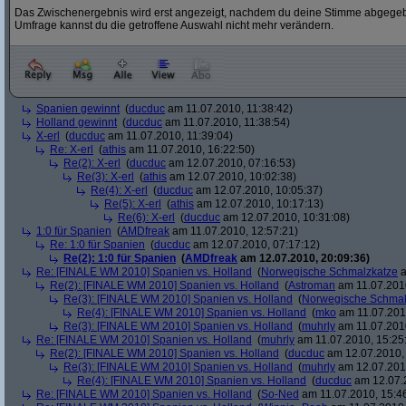
Das Zwischenergebnis wird erst angezeigt, nachdem du deine Stimme abgegebe
Umfrage kannst du die getroffene Auswahl nicht mehr verändern.
Spanien gewinnt
(
ducduc
am 11.07.2010, 11:38:42)
Holland gewinnt
(
ducduc
am 11.07.2010, 11:38:54)
X-erl
(
ducduc
am 11.07.2010, 11:39:04)
Re: X-erl
(
athis
am 11.07.2010, 16:22:50)
Re(2): X-erl
(
ducduc
am 12.07.2010, 07:16:53)
Re(3): X-erl
(
athis
am 12.07.2010, 10:02:38)
Re(4): X-erl
(
ducduc
am 12.07.2010, 10:05:37)
Re(5): X-erl
(
athis
am 12.07.2010, 10:17:13)
Re(6): X-erl
(
ducduc
am 12.07.2010, 10:31:08)
1:0 für Spanien
(
AMDfreak
am 11.07.2010, 12:57:21)
Re: 1:0 für Spanien
(
ducduc
am 12.07.2010, 07:17:12)
Re(2): 1:0 für Spanien
(
AMDfreak
am 12.07.2010, 20:09:36)
Re: [FINALE WM 2010] Spanien vs. Holland
(
Norwegische Schmalzkatze
a
Re(2): [FINALE WM 2010] Spanien vs. Holland
(
Astroman
am 11.07.2010
Re(3): [FINALE WM 2010] Spanien vs. Holland
(
Norwegische Schmal
Re(4): [FINALE WM 2010] Spanien vs. Holland
(
mko
am 11.07.2010
Re(3): [FINALE WM 2010] Spanien vs. Holland
(
muhrly
am 11.07.2010
Re: [FINALE WM 2010] Spanien vs. Holland
(
muhrly
am 11.07.2010, 15:25
Re(2): [FINALE WM 2010] Spanien vs. Holland
(
ducduc
am 12.07.2010, 
Re(3): [FINALE WM 2010] Spanien vs. Holland
(
muhrly
am 12.07.2010
Re(4): [FINALE WM 2010] Spanien vs. Holland
(
ducduc
am 12.07.2
Re: [FINALE WM 2010] Spanien vs. Holland
(
So-Ned
am 11.07.2010, 15:4