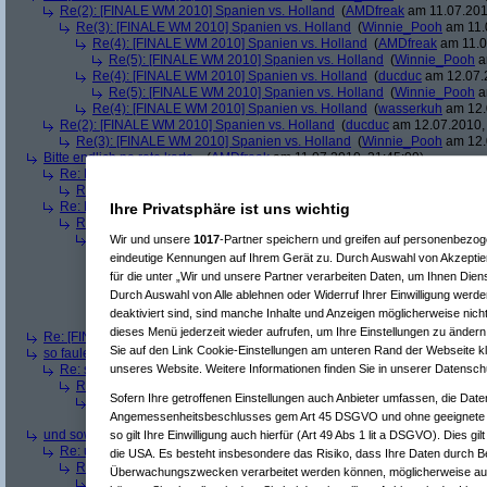
Re(2): [FINALE WM 2010] Spanien vs. Holland
(
AMDfreak
am 11.07.201
Re(3): [FINALE WM 2010] Spanien vs. Holland
(
Winnie_Pooh
am 11.
Re(4): [FINALE WM 2010] Spanien vs. Holland
(
AMDfreak
am 11.0
Re(5): [FINALE WM 2010] Spanien vs. Holland
(
Winnie_Pooh
a
Re(4): [FINALE WM 2010] Spanien vs. Holland
(
ducduc
am 12.07.2
Re(5): [FINALE WM 2010] Spanien vs. Holland
(
Winnie_Pooh
a
Re(4): [FINALE WM 2010] Spanien vs. Holland
(
wasserkuh
am 12.
Re(2): [FINALE WM 2010] Spanien vs. Holland
(
ducduc
am 12.07.2010, 
Re(3): [FINALE WM 2010] Spanien vs. Holland
(
Winnie_Pooh
am 12.
Bitte endlich ne rote karte..
(
AMDfreak
am 11.07.2010, 21:45:09)
Re: Bitte endlich ne rote karte..
(
Winnie_Pooh
am 11.07.2010, 21:49:12)
Re(2): Bitte endlich ne rote karte..
(
muhrly
am 11.07.2010, 21:50:51)
Re: Bitte endlich ne rote karte..
(
Winnie_Pooh
am 11.07.2010, 22:09:04)
Ihre Privatsphäre ist uns wichtig
Re(2): Bitte endlich ne rote karte..
(
AMDfreak
am 11.07.2010, 22:10:0
Re(3): Bitte endlich ne rote karte..
(
Winnie_Pooh
am 11.07.2010, 2
Wir und unsere
1017
-Partner speichern und greifen auf personenbezo
Re(4): Bitte endlich ne rote karte..
(
AMDfreak
am 11.07.2010, 22
eindeutige Kennungen auf Ihrem Gerät zu. Durch Auswahl von Akzeptier
Re(5): Bitte endlich ne rote karte..
(
Winnie_Pooh
am 11.07.20
für die unter „Wir und unsere Partner verarbeiten Daten, um Ihnen Dien
Re(6): Bitte endlich ne rote karte..
(
AMDfreak
am 11.07.201
Durch Auswahl von Alle ablehnen oder Widerruf Ihrer Einwilligung werde
Re(7): Bitte endlich ne rote karte..
(
Winnie_Pooh
am 11.
deaktiviert sind, sind manche Inhalte und Anzeigen möglicherweise nicht
Re(8): Bitte endlich ne rote karte..
(
AMDfreak
am 11.0
dieses Menü jederzeit wieder aufrufen, um Ihre Einstellungen zu ändern 
Re: [FINALE WM 2010] Spanien vs. Holland
(
tuvix
am 11.07.2010, 21:45:2
Sie auf den Link Cookie-Einstellungen am unteren Rand der Webseite kli
so faule brutale kreaturen die holländer...
(
moby
am 11.07.2010, 21:50:18)
Re: so faule brutale kreaturen die holländer...
(
AMDfreak
am 11.07.2010,
unseres Website. Weitere Informationen finden Sie in unserer Datensch
Re(2): so faule brutale kreaturen die holländer...
(
moby
am 11.07.2010
Sofern Ihre getroffenen Einstellungen auch Anbieter umfassen, die Daten
Re(3): so faule brutale kreaturen die holländer...
(
AMDfreak
am 11.
Angemessenheitsbeschlusses gem Art 45 DSGVO und ohne geeignete G
Re(4): so faule brutale kreaturen die holländer...
(
moby
am 11.07
und sowas nennt sich finale
(
AMDfreak
am 11.07.2010, 22:20:20)
so gilt Ihre Einwilligung auch hierfür (Art 49 Abs 1 lit a DSGVO). Dies gi
Re: und sowas nennt sich finale
(
ducduc
am 12.07.2010, 07:19:20)
die USA. Es besteht insbesondere das Risiko, dass Ihre Daten durch B
Re(2): und sowas nennt sich finale
(
AMDfreak
am 12.07.2010, 17:07:
Überwachungszwecken verarbeitet werden können, möglicherweise auc
Re(3): und sowas nennt sich finale
(
ducduc
am 12.07.2010, 17:11: