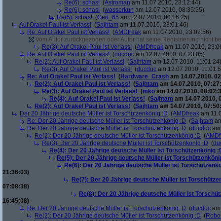
Re(6): schas!
(
Astroman
am 11.07.2010, 23:12:44)
Re(6): schas!
(
wasserkuh
am 12.07.2010, 08:35:55)
Re(5): schas!
(
Geri_65
am 12.07.2010, 00:16:25)
Auf Orakel Paul ist Verlass!
(
Sajhtam
am 11.07.2010, 23:01:46)
Re: Auf Orakel Paul ist Verlass!
(
AMDfreak
am 11.07.2010, 23:02:56)
Vom Autor zurückgezogen oder Autor hat seine Registrierung nicht bes
Re(3): Auf Orakel Paul ist Verlass!
(
AMDfreak
am 11.07.2010, 23:0
Re: Auf Orakel Paul ist Verlass!
(
ducduc
am 12.07.2010, 07:23:05)
Re(2): Auf Orakel Paul ist Verlass!
(
Sajhtam
am 12.07.2010, 11:01:24
Re(3): Auf Orakel Paul ist Verlass!
(
ducduc
am 12.07.2010, 11:01:5
Re: Auf Orakel Paul ist Verlass!
(
Hardware_Crash
am 14.07.2010, 02
Re(2): Auf Orakel Paul ist Verlass!
(
Sajhtam
am 14.07.2010, 07:27
Re(3): Auf Orakel Paul ist Verlass!
(
mko
am 14.07.2010, 08:02:3
Re(4): Auf Orakel Paul ist Verlass!
(
Sajhtam
am 14.07.2010, 
Re(2): Auf Orakel Paul ist Verlass!
(
Sajhtam
am 14.07.2010, 07:50
Der 20 Jährige deutsche Müller ist Torschützenkönig :D
(
AMDfreak
am 11.0
Re: Der 20 Jährige deutsche Müller ist Torschützenkönig :D
(
Sajhtam
am
Re: Der 20 Jährige deutsche Müller ist Torschützenkönig :D
(
ducduc
am 
Re(2): Der 20 Jährige deutsche Müller ist Torschützenkönig :D
(
AMDf
Re(3): Der 20 Jährige deutsche Müller ist Torschützenkönig :D
(
du
Re(4): Der 20 Jährige deutsche Müller ist Torschützenkönig :
Re(5): Der 20 Jährige deutsche Müller ist Torschützenköni
Re(6): Der 20 Jährige deutsche Müller ist Torschützenk
21:36:03)
Re(7): Der 20 Jährige deutsche Müller ist Torschütze
07:08:38)
Re(8): Der 20 Jährige deutsche Müller ist Torschü
16:45:08)
Re: Der 20 Jährige deutsche Müller ist Torschützenkönig :D
(
ducduc
am 
Re(2): Der 20 Jährige deutsche Müller ist Torschützenkönig :D
(
Robo