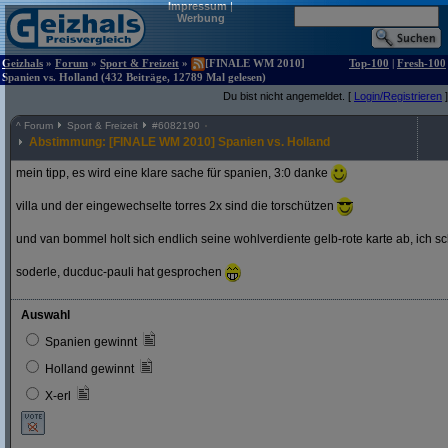
Impressum
|
Werbung
Geizhals
»
Forum
»
Sport & Freizeit
»
[FINALE WM 2010]
Top-100
|
Fresh-100
Spanien vs. Holland (432 Beiträge, 12789 Mal gelesen)
Du bist nicht angemeldet. [
Login/Registrieren
]
^
Forum
Sport & Freizeit
#
6082190
Abstimmung: [FINALE WM 2010] Spanien vs. Holland
mein tipp, es wird eine klare sache für spanien, 3:0 danke
villa und der eingewechselte torres 2x sind die torschützen
und van bommel holt sich endlich seine wohlverdiente gelb-rote karte ab, ich s
soderle, ducduc-pauli hat gesprochen
Auswahl
Spanien gewinnt
Holland gewinnt
X-erl