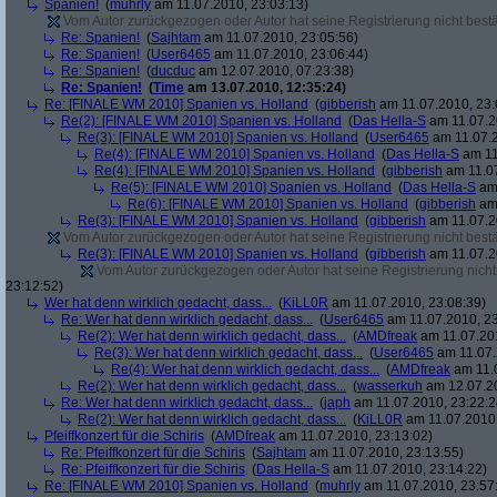
Spanien!
(
muhrly
am 11.07.2010, 23:03:13)
Vom Autor zurückgezogen oder Autor hat seine Registrierung nicht bestä
Re: Spanien!
(
Sajhtam
am 11.07.2010, 23:05:56)
Re: Spanien!
(
User6465
am 11.07.2010, 23:06:44)
Re: Spanien!
(
ducduc
am 12.07.2010, 07:23:38)
Re: Spanien!
(
Time
am 13.07.2010, 12:35:24)
Re: [FINALE WM 2010] Spanien vs. Holland
(
gibberish
am 11.07.2010, 23:
Re(2): [FINALE WM 2010] Spanien vs. Holland
(
Das Hella-S
am 11.07.2
Re(3): [FINALE WM 2010] Spanien vs. Holland
(
User6465
am 11.07.2
Re(4): [FINALE WM 2010] Spanien vs. Holland
(
Das Hella-S
am 11
Re(4): [FINALE WM 2010] Spanien vs. Holland
(
gibberish
am 11.07
Re(5): [FINALE WM 2010] Spanien vs. Holland
(
Das Hella-S
am 
Re(6): [FINALE WM 2010] Spanien vs. Holland
(
gibberish
am 
Re(3): [FINALE WM 2010] Spanien vs. Holland
(
gibberish
am 11.07.2
Vom Autor zurückgezogen oder Autor hat seine Registrierung nicht bestä
Re(3): [FINALE WM 2010] Spanien vs. Holland
(
gibberish
am 11.07.2
Vom Autor zurückgezogen oder Autor hat seine Registrierung nicht 
23:12:52)
Wer hat denn wirklich gedacht, dass...
(
KiLL0R
am 11.07.2010, 23:08:39)
Re: Wer hat denn wirklich gedacht, dass...
(
User6465
am 11.07.2010, 23
Re(2): Wer hat denn wirklich gedacht, dass...
(
AMDfreak
am 11.07.201
Re(3): Wer hat denn wirklich gedacht, dass...
(
User6465
am 11.07.
Re(4): Wer hat denn wirklich gedacht, dass...
(
AMDfreak
am 11.0
Re(2): Wer hat denn wirklich gedacht, dass...
(
wasserkuh
am 12.07.20
Re: Wer hat denn wirklich gedacht, dass...
(
japh
am 11.07.2010, 23:22:2
Re(2): Wer hat denn wirklich gedacht, dass...
(
KiLL0R
am 11.07.2010,
Pfeiffkonzert für die Schiris
(
AMDfreak
am 11.07.2010, 23:13:02)
Re: Pfeiffkonzert für die Schiris
(
Sajhtam
am 11.07.2010, 23:13:55)
Re: Pfeiffkonzert für die Schiris
(
Das Hella-S
am 11.07.2010, 23:14:22)
Re: [FINALE WM 2010] Spanien vs. Holland
(
muhrly
am 11.07.2010, 23:57