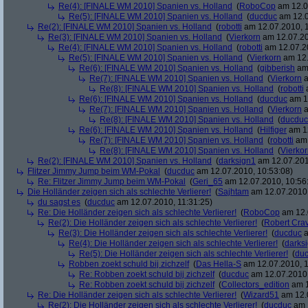
Re(4): [FINALE WM 2010] Spanien vs. Holland
(
RoboCop
am 12.0
Re(5): [FINALE WM 2010] Spanien vs. Holland
(
ducduc
am 12.0
Re(2): [FINALE WM 2010] Spanien vs. Holland
(
robotti
am 12.07.2010, 1
Re(3): [FINALE WM 2010] Spanien vs. Holland
(
Vierkorn
am 12.07.20
Re(4): [FINALE WM 2010] Spanien vs. Holland
(
robotti
am 12.07.20
Re(5): [FINALE WM 2010] Spanien vs. Holland
(
Vierkorn
am 12.
Re(6): [FINALE WM 2010] Spanien vs. Holland
(
gibberish
am 
Re(7): [FINALE WM 2010] Spanien vs. Holland
(
Vierkorn
a
Re(8): [FINALE WM 2010] Spanien vs. Holland
(
robotti
a
Re(6): [FINALE WM 2010] Spanien vs. Holland
(
ducduc
am 12
Re(7): [FINALE WM 2010] Spanien vs. Holland
(
Vierkorn
a
Re(8): [FINALE WM 2010] Spanien vs. Holland
(
ducduc
Re(6): [FINALE WM 2010] Spanien vs. Holland
(
Hilfiger
am 12
Re(7): [FINALE WM 2010] Spanien vs. Holland
(
robotti
am 
Re(8): [FINALE WM 2010] Spanien vs. Holland
(
Vierko
Re(2): [FINALE WM 2010] Spanien vs. Holland
(
darksign1
am 12.07.201
Flitzer Jimmy Jump beim WM-Pokal
(
ducduc
am 12.07.2010, 10:53:08)
Re: Flitzer Jimmy Jump beim WM-Pokal
(
Geri_65
am 12.07.2010, 10:56
Die Holländer zeigen sich als schlechte Verlierer!
(
Sajhtam
am 12.07.2010,
du sagst es
(
ducduc
am 12.07.2010, 11:31:25)
Re: Die Holländer zeigen sich als schlechte Verlierer!
(
RoboCop
am 12.
Re(2): Die Holländer zeigen sich als schlechte Verlierer!
(
Robert Cra
Re(3): Die Holländer zeigen sich als schlechte Verlierer!
(
ducduc
a
Re(4): Die Holländer zeigen sich als schlechte Verlierer!
(
darks
Re(5): Die Holländer zeigen sich als schlechte Verlierer!
(
du
Robben zoekt schuld bij zichzelf
(
Das Hella-S
am 12.07.2010, 1
Re: Robben zoekt schuld bij zichzelf
(
ducduc
am 12.07.2010,
Re: Robben zoekt schuld bij zichzelf
(
Collectors_edition
am 1
Re: Die Holländer zeigen sich als schlechte Verlierer!
(
Wizard51
am 12.0
Re(2): Die Holländer zeigen sich als schlechte Verlierer!
(
ducduc
am 1