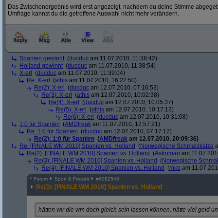
Das Zwischenergebnis wird erst angezeigt, nachdem du deine Stimme abgegebe
Umfrage kannst du die getroffene Auswahl nicht mehr verändern.
Spanien gewinnt
(
ducduc
am 11.07.2010, 11:38:42)
Holland gewinnt
(
ducduc
am 11.07.2010, 11:38:54)
X-erl
(
ducduc
am 11.07.2010, 11:39:04)
Re: X-erl
(
athis
am 11.07.2010, 16:22:50)
Re(2): X-erl
(
ducduc
am 12.07.2010, 07:16:53)
Re(3): X-erl
(
athis
am 12.07.2010, 10:02:38)
Re(4): X-erl
(
ducduc
am 12.07.2010, 10:05:37)
Re(5): X-erl
(
athis
am 12.07.2010, 10:17:13)
Re(6): X-erl
(
ducduc
am 12.07.2010, 10:31:08)
1:0 für Spanien
(
AMDfreak
am 11.07.2010, 12:57:21)
Re: 1:0 für Spanien
(
ducduc
am 12.07.2010, 07:17:12)
Re(2): 1:0 für Spanien
(
AMDfreak
am 12.07.2010, 20:09:36)
Re: [FINALE WM 2010] Spanien vs. Holland
(
Norwegische Schmalzkatze
a
Re(2): [FINALE WM 2010] Spanien vs. Holland
(
Astroman
am 11.07.2010
Re(3): [FINALE WM 2010] Spanien vs. Holland
(
Norwegische Schmal
Re(4): [FINALE WM 2010] Spanien vs. Holland
(
mko
am 11.07.2010
^
Forum
Sport & Freizeit
#
6082545
Re(3): [FINALE WM 2010] Spanien vs. Holland
hätten wir die wm doch gleich sein lassen können. hätte viel geld 