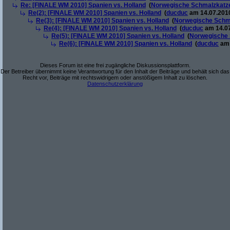
Re: [FINALE WM 2010] Spanien vs. Holland
(
Norwegische Schmalzkatz
Re(2): [FINALE WM 2010] Spanien vs. Holland
(
ducduc
am 14.07.2010
Re(3): [FINALE WM 2010] Spanien vs. Holland
(
Norwegische Schm
Re(4): [FINALE WM 2010] Spanien vs. Holland
(
ducduc
am 14.07
Re(5): [FINALE WM 2010] Spanien vs. Holland
(
Norwegische 
Re(6): [FINALE WM 2010] Spanien vs. Holland
(
ducduc
am 
Dieses Forum ist eine frei zugängliche Diskussionsplattform.
Der Betreiber übernimmt keine Verantwortung für den Inhalt der Beiträge und behält sich das
Recht vor, Beiträge mit rechtswidrigem oder anstößigem Inhalt zu löschen.
Datenschutzerklärung