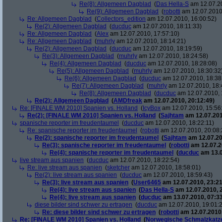
Re(8): Allgemeen Dagblad
(
Das Hella-S
am 12.07.20
Re(9): Allgemeen Dagblad
(
robotti
am 12.07.2010,
Re: Allgemeen Dagblad
(
Collectors_edition
am 12.07.2010, 16:00:52)
Re(2): Allgemeen Dagblad
(
ducduc
am 12.07.2010, 18:11:33)
Re: Allgemeen Dagblad
(
Alex
am 12.07.2010, 17:57:10)
Re: Allgemeen Dagblad
(
muhrly
am 12.07.2010, 18:14:21)
Re(2): Allgemeen Dagblad
(
ducduc
am 12.07.2010, 18:19:59)
Re(3): Allgemeen Dagblad
(
muhrly
am 12.07.2010, 18:24:58)
Re(4): Allgemeen Dagblad
(
ducduc
am 12.07.2010, 18:28:08)
Re(5): Allgemeen Dagblad
(
muhrly
am 12.07.2010, 18:30:32
Re(6): Allgemeen Dagblad
(
ducduc
am 12.07.2010, 18:38
Re(7): Allgemeen Dagblad
(
muhrly
am 12.07.2010, 18:
Re(8): Allgemeen Dagblad
(
ducduc
am 12.07.2010, 
Re(2): Allgemeen Dagblad
(
AMDfreak
am 12.07.2010, 20:12:49)
Re: [FINALE WM 2010] Spanien vs. Holland
(
IcyBox
am 12.07.2010, 15:56
Re(2): [FINALE WM 2010] Spanien vs. Holland
(
Sajhtam
am 12.07.201
spanische reporter im freudentaumel
(
ducduc
am 12.07.2010, 18:22:11)
Re: spanische reporter im freudentaumel
(
robotti
am 12.07.2010, 20:08:
Re(2): spanische reporter im freudentaumel
(
Sajhtam
am 12.07.20
Re(3): spanische reporter im freudentaumel
(
robotti
am 12.07.2
Re(4): spanische reporter im freudentaumel
(
ducduc
am 13.0
live stream aus spanien
(
ducduc
am 12.07.2010, 18:22:54)
Re: live stream aus spanien
(
sketcher
am 12.07.2010, 18:58:01)
Re(2): live stream aus spanien
(
ducduc
am 12.07.2010, 18:59:43)
Re(3): live stream aus spanien
(
User6465
am 12.07.2010, 23:21
Re(4): live stream aus spanien
(
Das Hella-S
am 12.07.2010, 
Re(4): live stream aus spanien
(
ducduc
am 13.07.2010, 07:33
diese bilder sind schwer zu ertragen
(
ducduc
am 12.07.2010, 19:01:
Re: diese bilder sind schwer zu ertragen
(
robotti
am 12.07.2010,
Re: [FINALE WM 2010] Spanien vs. Holland
(
Norwegische Schmalzkatz