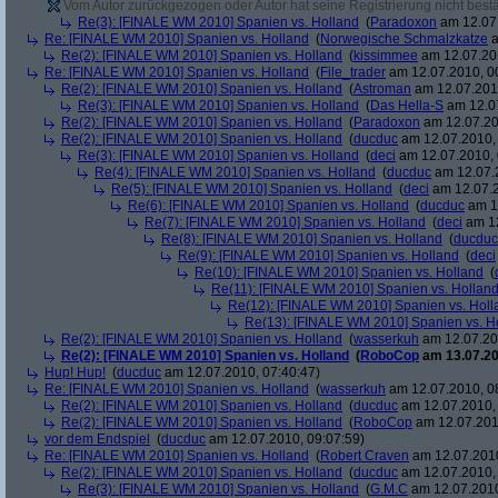
Vom Autor zurückgezogen oder Autor hat seine Registrierung nicht bestä
Re(3): [FINALE WM 2010] Spanien vs. Holland
(
Paradoxon
am 12.07.
Re: [FINALE WM 2010] Spanien vs. Holland
(
Norwegische Schmalzkatze
a
Re(2): [FINALE WM 2010] Spanien vs. Holland
(
kissimmee
am 12.07.201
Re: [FINALE WM 2010] Spanien vs. Holland
(
File_trader
am 12.07.2010, 0
Re(2): [FINALE WM 2010] Spanien vs. Holland
(
Astroman
am 12.07.2010
Re(3): [FINALE WM 2010] Spanien vs. Holland
(
Das Hella-S
am 12.07
Re(2): [FINALE WM 2010] Spanien vs. Holland
(
Paradoxon
am 12.07.20
Re(2): [FINALE WM 2010] Spanien vs. Holland
(
ducduc
am 12.07.2010, 
Re(3): [FINALE WM 2010] Spanien vs. Holland
(
deci
am 12.07.2010, 
Re(4): [FINALE WM 2010] Spanien vs. Holland
(
ducduc
am 12.07.2
Re(5): [FINALE WM 2010] Spanien vs. Holland
(
deci
am 12.07.2
Re(6): [FINALE WM 2010] Spanien vs. Holland
(
ducduc
am 12
Re(7): [FINALE WM 2010] Spanien vs. Holland
(
deci
am 12
Re(8): [FINALE WM 2010] Spanien vs. Holland
(
ducduc
Re(9): [FINALE WM 2010] Spanien vs. Holland
(
deci
Re(10): [FINALE WM 2010] Spanien vs. Holland
(
Re(11): [FINALE WM 2010] Spanien vs. Hollan
Re(12): [FINALE WM 2010] Spanien vs. Holl
Re(13): [FINALE WM 2010] Spanien vs. H
Re(2): [FINALE WM 2010] Spanien vs. Holland
(
wasserkuh
am 12.07.20
Re(2): [FINALE WM 2010] Spanien vs. Holland
(
RoboCop
am 13.07.20
Hup! Hup!
(
ducduc
am 12.07.2010, 07:40:47)
Re: [FINALE WM 2010] Spanien vs. Holland
(
wasserkuh
am 12.07.2010, 0
Re(2): [FINALE WM 2010] Spanien vs. Holland
(
ducduc
am 12.07.2010, 
Re(2): [FINALE WM 2010] Spanien vs. Holland
(
RoboCop
am 12.07.201
vor dem Endspiel
(
ducduc
am 12.07.2010, 09:07:59)
Re: [FINALE WM 2010] Spanien vs. Holland
(
Robert Craven
am 12.07.2010
Re(2): [FINALE WM 2010] Spanien vs. Holland
(
ducduc
am 12.07.2010, 
Re(3): [FINALE WM 2010] Spanien vs. Holland
(
G.M.C
am 12.07.2010