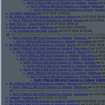
Re(6): [FINALE WM 2010] Spanien vs. Holland
(
ducduc
am 12
Re(7): [FINALE WM 2010] Spanien vs. Holland
(
gibberish
Re(8): [FINALE WM 2010] Spanien vs. Holland
(
ducduc
Los gehts
(
AMDfreak
am 11.07.2010, 20:30:51)
Re: [FINALE WM 2010] Spanien vs. Holland
(
muhrly
am 11.07.2010, 20:53
Re(2): [FINALE WM 2010] Spanien vs. Holland
(
ducduc
am 12.07.2010, 
Mein Tipp: 8:7
(
Das Hella-S
am 11.07.2010, 20:58:13)
wo bleibt die rote karte
(
AMDfreak
am 11.07.2010, 20:59:01)
Re: wo bleibt die rote karte
(
ducduc
am 12.07.2010, 07:22:04)
Vom Autor zurückgezogen oder Autor hat seine Registrierung nicht bestätig
Re(2): [FINALE WM 2010] Spanien vs. Holland
(
darksign1
am 11.07.201
Re(3): [FINALE WM 2010] Spanien vs. Holland
(
wasserkuh
am 12.07.
Re: [FINALE WM 2010] Spanien vs. Holland
(
Bucho
am 11.07.2010, 20:59:
Re(2): [FINALE WM 2010] Spanien vs. Holland
(
Das Hella-S
am 11.07.2
Re(3): [FINALE WM 2010] Spanien vs. Holland
(
Bucho
am 11.07.2010
Re(4): [FINALE WM 2010] Spanien vs. Holland
(
Das Hella-S
am 11
Re(4): [FINALE WM 2010] Spanien vs. Holland
(
AMDfreak
am 11.0
Re(5): [FINALE WM 2010] Spanien vs. Holland
(
Sajhtam
am 11.
Re(6): [FINALE WM 2010] Spanien vs. Holland
(
AMDfreak
am
Re(5): [FINALE WM 2010] Spanien vs. Holland
(
ducduc
am 12.0
Re(6): [FINALE WM 2010] Spanien vs. Holland
(
AMDfreak
am
Re(7): [FINALE WM 2010] Spanien vs. Holland
(
ducduc
am
Re(8): [FINALE WM 2010] Spanien vs. Holland
(
AMDf
Re: [FINALE WM 2010] Spanien vs. Holland
(
Sajhtam
am 11.07.2010, 21:1
Re(2): [FINALE WM 2010] Spanien vs. Holland
(
AMDfreak
am 11.07.201
Vom Autor zurückgezogen oder Autor hat seine Registrierung nicht bestä
Re(2): [FINALE WM 2010] Spanien vs. Holland
(
wasserkuh
am 12.07.20
Halbzeit!
(
Sajhtam
am 11.07.2010, 21:18:19)
Re: [FINALE WM 2010] Spanien vs. Holland
(
muhrly
am 11.07.2010, 21:19
Re: [FINALE WM 2010] Spanien vs. Holland
(
darksign1
am 11.07.2010, 21