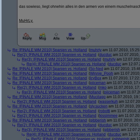
das sowieso, liegt ohnehin alles in den armen von einem muschelnas
MuHrLy.
Re: [FINALE WM 2010] Spanien vs. Holland
(
muhrly
am 11.07.2010, 15:25
Re(2): [FINALE WM 2010] Spanien vs. Holland
(
ducduc
am 12.07.2010, 
Re(3): [FINALE WM 2010] Spanien vs. Holland
(
muhrly
am 12.07.2010
Re(4): [FINALE WM 2010] Spanien vs. Holland
(
ducduc
am 12.07.2
Re: [FINALE WM 2010] Spanien vs. Holland
(
So-Ned
am 11.07.2010, 15:4
Re: [FINALE WM 2010] Spanien vs. Holland
(
Winnie_Pooh
am 11.07.2010,
Re: [FINALE WM 2010] Spanien vs. Holland
(
IcyBox
am 11.07.2010, 17:22
Re: [FINALE WM 2010] Spanien vs. Holland
(
piiceman
am 11.07.2010, 17:
Re(2): [FINALE WM 2010] Spanien vs. Holland
(
mko
am 11.07.2010, 17:
Re(3): [FINALE WM 2010] Spanien vs. Holland
(
piiceman
am 11.07.2
Re: [FINALE WM 2010] Spanien vs. Holland
(
Mucilago
am 11.07.2010, 19:
Re(2): [FINALE WM 2010] Spanien vs. Holland
(
wasserkuh
am 12.07.20
Re: [FINALE WM 2010] Spanien vs. Holland
(
sly.sucken
am 11.07.2010, 20
Re(2): [FINALE WM 2010] Spanien vs. Holland
(
robotti
am 11.07.2010, 2
Re(2): [FINALE WM 2010] Spanien vs. Holland
(
kissimmee
am 11.07.201
Re: [FINALE WM 2010] Spanien vs. Holland
(
gibberish
am 11.07.2010, 20:
Re(2): [FINALE WM 2010] Spanien vs. Holland
(
ducduc
am 12.07.2010, 
Re(3): [FINALE WM 2010] Spanien vs. Holland
(
gibberish
am 12.07.2
Re(4): [FINALE WM 2010] Spanien vs. Holland
(
ducduc
am 12.07.2
Re(5): [FINALE WM 2010] Spanien vs. Holland
(
gibberish
am 12