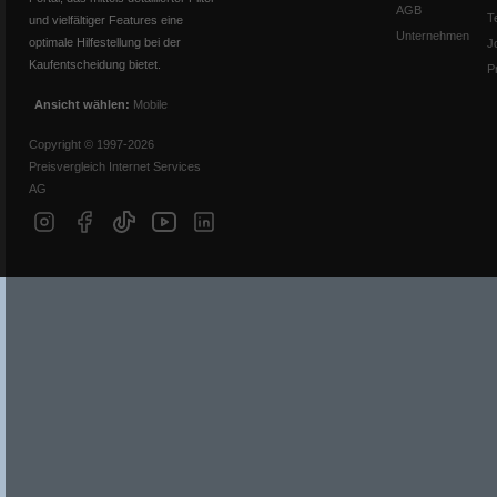
AGB
T
und vielfältiger Features eine
Unternehmen
optimale Hilfestellung bei der
J
Kaufentscheidung bietet.
P
Ansicht wählen:
Mobile
Copyright © 1997-2026
Preisvergleich Internet Services
AG