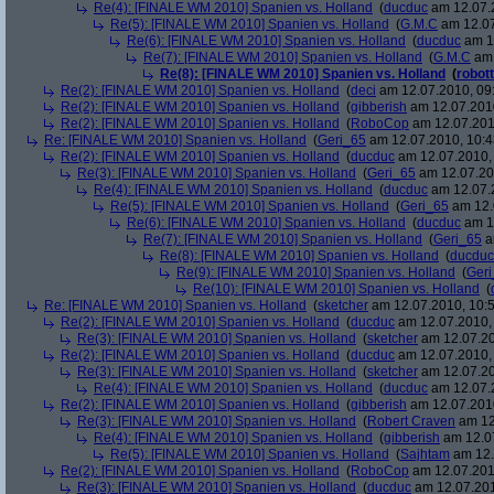
Re(4): [FINALE WM 2010] Spanien vs. Holland
(
ducduc
am 12.07.2
Re(5): [FINALE WM 2010] Spanien vs. Holland
(
G.M.C
am 12.07
Re(6): [FINALE WM 2010] Spanien vs. Holland
(
ducduc
am 12
Re(7): [FINALE WM 2010] Spanien vs. Holland
(
G.M.C
am 
Re(8): [FINALE WM 2010] Spanien vs. Holland
(
robott
Re(2): [FINALE WM 2010] Spanien vs. Holland
(
deci
am 12.07.2010, 09
Re(2): [FINALE WM 2010] Spanien vs. Holland
(
gibberish
am 12.07.2010
Re(2): [FINALE WM 2010] Spanien vs. Holland
(
RoboCop
am 12.07.201
Re: [FINALE WM 2010] Spanien vs. Holland
(
Geri_65
am 12.07.2010, 10:4
Re(2): [FINALE WM 2010] Spanien vs. Holland
(
ducduc
am 12.07.2010, 
Re(3): [FINALE WM 2010] Spanien vs. Holland
(
Geri_65
am 12.07.20
Re(4): [FINALE WM 2010] Spanien vs. Holland
(
ducduc
am 12.07.2
Re(5): [FINALE WM 2010] Spanien vs. Holland
(
Geri_65
am 12.
Re(6): [FINALE WM 2010] Spanien vs. Holland
(
ducduc
am 12
Re(7): [FINALE WM 2010] Spanien vs. Holland
(
Geri_65
a
Re(8): [FINALE WM 2010] Spanien vs. Holland
(
ducduc
Re(9): [FINALE WM 2010] Spanien vs. Holland
(
Ger
Re(10): [FINALE WM 2010] Spanien vs. Holland
(
Re: [FINALE WM 2010] Spanien vs. Holland
(
sketcher
am 12.07.2010, 10:5
Re(2): [FINALE WM 2010] Spanien vs. Holland
(
ducduc
am 12.07.2010, 
Re(3): [FINALE WM 2010] Spanien vs. Holland
(
sketcher
am 12.07.20
Re(2): [FINALE WM 2010] Spanien vs. Holland
(
ducduc
am 12.07.2010, 
Re(3): [FINALE WM 2010] Spanien vs. Holland
(
sketcher
am 12.07.20
Re(4): [FINALE WM 2010] Spanien vs. Holland
(
ducduc
am 12.07.2
Re(2): [FINALE WM 2010] Spanien vs. Holland
(
gibberish
am 12.07.2010
Re(3): [FINALE WM 2010] Spanien vs. Holland
(
Robert Craven
am 12
Re(4): [FINALE WM 2010] Spanien vs. Holland
(
gibberish
am 12.07
Re(5): [FINALE WM 2010] Spanien vs. Holland
(
Sajhtam
am 12.
Re(2): [FINALE WM 2010] Spanien vs. Holland
(
RoboCop
am 12.07.2010
Re(3): [FINALE WM 2010] Spanien vs. Holland
(
ducduc
am 12.07.201