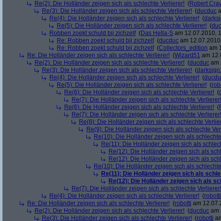
Re(2): Die Holländer zeigen sich als schlechte Verlierer!
(
Robert Cra
Re(3): Die Holländer zeigen sich als schlechte Verlierer!
(
ducduc
a
Re(4): Die Holländer zeigen sich als schlechte Verlierer!
(
darks
Re(5): Die Holländer zeigen sich als schlechte Verlierer!
(
du
Robben zoekt schuld bij zichzelf
(
Das Hella-S
am 12.07.2010, 1
Re: Robben zoekt schuld bij zichzelf
(
ducduc
am 12.07.2010,
Re: Robben zoekt schuld bij zichzelf
(
Collectors_edition
am 1
Re: Die Holländer zeigen sich als schlechte Verlierer!
(
Wizard51
am 12.0
Re(2): Die Holländer zeigen sich als schlechte Verlierer!
(
ducduc
am 1
Re(3): Die Holländer zeigen sich als schlechte Verlierer!
(
darksign
Re(4): Die Holländer zeigen sich als schlechte Verlierer!
(
ducdu
Re(5): Die Holländer zeigen sich als schlechte Verlierer!
(
rob
Re(6): Die Holländer zeigen sich als schlechte Verlierer!
(
Re(7): Die Holländer zeigen sich als schlechte Verlierer
Re(6): Die Holländer zeigen sich als schlechte Verlierer!
(
Re(7): Die Holländer zeigen sich als schlechte Verlierer
Re(8): Die Holländer zeigen sich als schlechte Verlier
Re(9): Die Holländer zeigen sich als schlechte Verl
Re(10): Die Holländer zeigen sich als schlechte 
Re(11): Die Holländer zeigen sich als schlech
Re(12): Die Holländer zeigen sich als schl
Re(12): Die Holländer zeigen sich als schl
Re(10): Die Holländer zeigen sich als schlechte 
Re(11): Die Holländer zeigen sich als schle
Re(12): Die Holländer zeigen sich als sc
Re(7): Die Holländer zeigen sich als schlechte Verlierer
Re(4): Die Holländer zeigen sich als schlechte Verlierer!
(
robotti
Re: Die Holländer zeigen sich als schlechte Verlierer!
(
robotti
am 12.07.2
Re(2): Die Holländer zeigen sich als schlechte Verlierer!
(
ducduc
am 1
Re(3): Die Holländer zeigen sich als schlechte Verlierer!
(
robotti
am