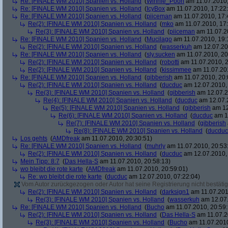
Re: [FINALE WM 2010] Spanien vs. Holland
(
Winnie_Pooh
am 11.07.2010,
Re: [FINALE WM 2010] Spanien vs. Holland
(
IcyBox
am 11.07.2010, 17:22
Re: [FINALE WM 2010] Spanien vs. Holland
(
piiceman
am 11.07.2010, 17:
Re(2): [FINALE WM 2010] Spanien vs. Holland
(
mko
am 11.07.2010, 17:
Re(3): [FINALE WM 2010] Spanien vs. Holland
(
piiceman
am 11.07.2
Re: [FINALE WM 2010] Spanien vs. Holland
(
Mucilago
am 11.07.2010, 19:
Re(2): [FINALE WM 2010] Spanien vs. Holland
(
wasserkuh
am 12.07.20
Re: [FINALE WM 2010] Spanien vs. Holland
(
sly.sucken
am 11.07.2010, 20
Re(2): [FINALE WM 2010] Spanien vs. Holland
(
robotti
am 11.07.2010, 2
Re(2): [FINALE WM 2010] Spanien vs. Holland
(
kissimmee
am 11.07.201
Re: [FINALE WM 2010] Spanien vs. Holland
(
gibberish
am 11.07.2010, 20:
Re(2): [FINALE WM 2010] Spanien vs. Holland
(
ducduc
am 12.07.2010, 
Re(3): [FINALE WM 2010] Spanien vs. Holland
(
gibberish
am 12.07.2
Re(4): [FINALE WM 2010] Spanien vs. Holland
(
ducduc
am 12.07.2
Re(5): [FINALE WM 2010] Spanien vs. Holland
(
gibberish
am 12
Re(6): [FINALE WM 2010] Spanien vs. Holland
(
ducduc
am 12
Re(7): [FINALE WM 2010] Spanien vs. Holland
(
gibberish
Re(8): [FINALE WM 2010] Spanien vs. Holland
(
ducduc
Los gehts
(
AMDfreak
am 11.07.2010, 20:30:51)
Re: [FINALE WM 2010] Spanien vs. Holland
(
muhrly
am 11.07.2010, 20:53
Re(2): [FINALE WM 2010] Spanien vs. Holland
(
ducduc
am 12.07.2010, 
Mein Tipp: 8:7
(
Das Hella-S
am 11.07.2010, 20:58:13)
wo bleibt die rote karte
(
AMDfreak
am 11.07.2010, 20:59:01)
Re: wo bleibt die rote karte
(
ducduc
am 12.07.2010, 07:22:04)
Vom Autor zurückgezogen oder Autor hat seine Registrierung nicht bestätig
Re(2): [FINALE WM 2010] Spanien vs. Holland
(
darksign1
am 11.07.201
Re(3): [FINALE WM 2010] Spanien vs. Holland
(
wasserkuh
am 12.07.
Re: [FINALE WM 2010] Spanien vs. Holland
(
Bucho
am 11.07.2010, 20:59:
Re(2): [FINALE WM 2010] Spanien vs. Holland
(
Das Hella-S
am 11.07.2
Re(3): [FINALE WM 2010] Spanien vs. Holland
(
Bucho
am 11.07.2010