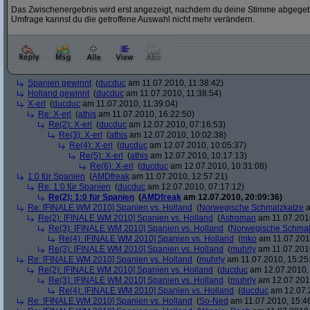
Das Zwischenergebnis wird erst angezeigt, nachdem du deine Stimme abgegebe
Umfrage kannst du die getroffene Auswahl nicht mehr verändern.
Spanien gewinnt
(
ducduc
am 11.07.2010, 11:38:42)
Holland gewinnt
(
ducduc
am 11.07.2010, 11:38:54)
X-erl
(
ducduc
am 11.07.2010, 11:39:04)
Re: X-erl
(
athis
am 11.07.2010, 16:22:50)
Re(2): X-erl
(
ducduc
am 12.07.2010, 07:16:53)
Re(3): X-erl
(
athis
am 12.07.2010, 10:02:38)
Re(4): X-erl
(
ducduc
am 12.07.2010, 10:05:37)
Re(5): X-erl
(
athis
am 12.07.2010, 10:17:13)
Re(6): X-erl
(
ducduc
am 12.07.2010, 10:31:08)
1:0 für Spanien
(
AMDfreak
am 11.07.2010, 12:57:21)
Re: 1:0 für Spanien
(
ducduc
am 12.07.2010, 07:17:12)
Re(2): 1:0 für Spanien
(
AMDfreak
am 12.07.2010, 20:09:36)
Re: [FINALE WM 2010] Spanien vs. Holland
(
Norwegische Schmalzkatze
a
Re(2): [FINALE WM 2010] Spanien vs. Holland
(
Astroman
am 11.07.2010
Re(3): [FINALE WM 2010] Spanien vs. Holland
(
Norwegische Schmal
Re(4): [FINALE WM 2010] Spanien vs. Holland
(
mko
am 11.07.2010
Re(3): [FINALE WM 2010] Spanien vs. Holland
(
muhrly
am 11.07.2010
Re: [FINALE WM 2010] Spanien vs. Holland
(
muhrly
am 11.07.2010, 15:25
Re(2): [FINALE WM 2010] Spanien vs. Holland
(
ducduc
am 12.07.2010, 
Re(3): [FINALE WM 2010] Spanien vs. Holland
(
muhrly
am 12.07.2010
Re(4): [FINALE WM 2010] Spanien vs. Holland
(
ducduc
am 12.07.2
Re: [FINALE WM 2010] Spanien vs. Holland
(
So-Ned
am 11.07.2010, 15:4