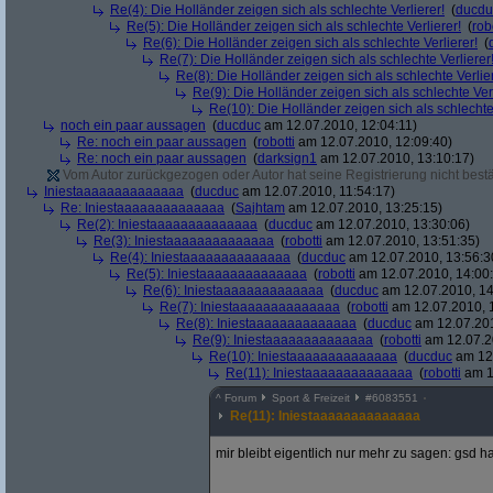
Re(4): Die Holländer zeigen sich als schlechte Verlierer!
(
ducdu
Re(5): Die Holländer zeigen sich als schlechte Verlierer!
(
rob
Re(6): Die Holländer zeigen sich als schlechte Verlierer!
(
Re(7): Die Holländer zeigen sich als schlechte Verlierer
Re(8): Die Holländer zeigen sich als schlechte Verlier
Re(9): Die Holländer zeigen sich als schlechte Verl
Re(10): Die Holländer zeigen sich als schlechte 
noch ein paar aussagen
(
ducduc
am 12.07.2010, 12:04:11)
Re: noch ein paar aussagen
(
robotti
am 12.07.2010, 12:09:40)
Re: noch ein paar aussagen
(
darksign1
am 12.07.2010, 13:10:17)
Vom Autor zurückgezogen oder Autor hat seine Registrierung nicht bestä
Iniestaaaaaaaaaaaaaa
(
ducduc
am 12.07.2010, 11:54:17)
Re: Iniestaaaaaaaaaaaaaa
(
Sajhtam
am 12.07.2010, 13:25:15)
Re(2): Iniestaaaaaaaaaaaaaa
(
ducduc
am 12.07.2010, 13:30:06)
Re(3): Iniestaaaaaaaaaaaaaa
(
robotti
am 12.07.2010, 13:51:35)
Re(4): Iniestaaaaaaaaaaaaaa
(
ducduc
am 12.07.2010, 13:56:3
Re(5): Iniestaaaaaaaaaaaaaa
(
robotti
am 12.07.2010, 14:00
Re(6): Iniestaaaaaaaaaaaaaa
(
ducduc
am 12.07.2010, 14
Re(7): Iniestaaaaaaaaaaaaaa
(
robotti
am 12.07.2010, 
Re(8): Iniestaaaaaaaaaaaaaa
(
ducduc
am 12.07.201
Re(9): Iniestaaaaaaaaaaaaaa
(
robotti
am 12.07.2
Re(10): Iniestaaaaaaaaaaaaaa
(
ducduc
am 12.
Re(11): Iniestaaaaaaaaaaaaaa
(
robotti
am 1
^
Forum
Sport & Freizeit
#
6083551
Re(11): Iniestaaaaaaaaaaaaaa
mir bleibt eigentlich nur mehr zu sagen: gsd h