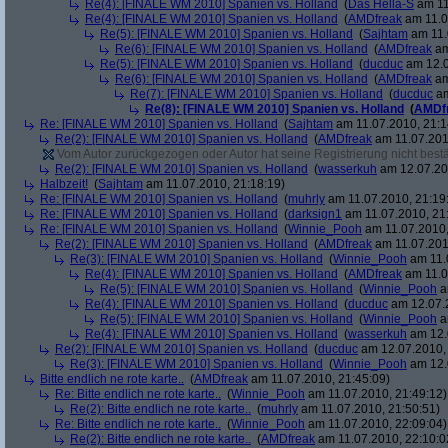
Re(4): [FINALE WM 2010] Spanien vs. Holland
(
Das Hella-S
am 11
Re(4): [FINALE WM 2010] Spanien vs. Holland
(
AMDfreak
am 11.0
Re(5): [FINALE WM 2010] Spanien vs. Holland
(
Sajhtam
am 11.
Re(6): [FINALE WM 2010] Spanien vs. Holland
(
AMDfreak
am
Re(5): [FINALE WM 2010] Spanien vs. Holland
(
ducduc
am 12.0
Re(6): [FINALE WM 2010] Spanien vs. Holland
(
AMDfreak
am
Re(7): [FINALE WM 2010] Spanien vs. Holland
(
ducduc
am
Re(8): [FINALE WM 2010] Spanien vs. Holland
(
AMDf
Re: [FINALE WM 2010] Spanien vs. Holland
(
Sajhtam
am 11.07.2010, 21:1
Re(2): [FINALE WM 2010] Spanien vs. Holland
(
AMDfreak
am 11.07.201
Vom Autor zurückgezogen oder Autor hat seine Registrierung nicht bestä
Re(2): [FINALE WM 2010] Spanien vs. Holland
(
wasserkuh
am 12.07.20
Halbzeit!
(
Sajhtam
am 11.07.2010, 21:18:19)
Re: [FINALE WM 2010] Spanien vs. Holland
(
muhrly
am 11.07.2010, 21:19
Re: [FINALE WM 2010] Spanien vs. Holland
(
darksign1
am 11.07.2010, 21
Re: [FINALE WM 2010] Spanien vs. Holland
(
Winnie_Pooh
am 11.07.2010,
Re(2): [FINALE WM 2010] Spanien vs. Holland
(
AMDfreak
am 11.07.201
Re(3): [FINALE WM 2010] Spanien vs. Holland
(
Winnie_Pooh
am 11.
Re(4): [FINALE WM 2010] Spanien vs. Holland
(
AMDfreak
am 11.0
Re(5): [FINALE WM 2010] Spanien vs. Holland
(
Winnie_Pooh
a
Re(4): [FINALE WM 2010] Spanien vs. Holland
(
ducduc
am 12.07.2
Re(5): [FINALE WM 2010] Spanien vs. Holland
(
Winnie_Pooh
a
Re(4): [FINALE WM 2010] Spanien vs. Holland
(
wasserkuh
am 12.
Re(2): [FINALE WM 2010] Spanien vs. Holland
(
ducduc
am 12.07.2010, 
Re(3): [FINALE WM 2010] Spanien vs. Holland
(
Winnie_Pooh
am 12.
Bitte endlich ne rote karte..
(
AMDfreak
am 11.07.2010, 21:45:09)
Re: Bitte endlich ne rote karte..
(
Winnie_Pooh
am 11.07.2010, 21:49:12)
Re(2): Bitte endlich ne rote karte..
(
muhrly
am 11.07.2010, 21:50:51)
Re: Bitte endlich ne rote karte..
(
Winnie_Pooh
am 11.07.2010, 22:09:04)
Re(2): Bitte endlich ne rote karte..
(
AMDfreak
am 11.07.2010, 22:10:0