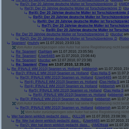
Re(2): Der 20 Jährige deutsche Müller ist Torschützenkönig :D
(
AMDf
Re(3): Der 20 Jährige deutsche Müller ist Torschützenkönig :D
(
du
Re(4): Der 20 Jährige deutsche Müller ist Torschützenkönig :
Re(5): Der 20 Jährige deutsche Müller ist Torschützenköni
Re(6): Der 20 Jährige deutsche Müller ist Torschützenk
Re(7): Der 20 Jährige deutsche Müller ist Torschütze
Re(8): Der 20 Jährige deutsche Müller ist Torschü
Re: Der 20 Jährige deutsche Müller ist Torschützenkönig :D
(
ducduc
am 
Re(2): Der 20 Jährige deutsche Müller ist Torschützenkönig :D
(
Robo
Spanien!
(
muhrly
am 11.07.2010, 23:03:13)
Vom Autor zurückgezogen oder Autor hat seine Registrierung nicht bestä
Re: Spanien!
(
Sajhtam
am 11.07.2010, 23:05:56)
Re: Spanien!
(
User6465
am 11.07.2010, 23:06:44)
Re: Spanien!
(
ducduc
am 12.07.2010, 07:23:38)
Re: Spanien!
(
Time
am 13.07.2010, 12:35:24)
Re: [FINALE WM 2010] Spanien vs. Holland
(
gibberish
am 11.07.2010, 23:
Re(2): [FINALE WM 2010] Spanien vs. Holland
(
Das Hella-S
am 11.07.2
Re(3): [FINALE WM 2010] Spanien vs. Holland
(
User6465
am 11.07.2
Re(4): [FINALE WM 2010] Spanien vs. Holland
(
Das Hella-S
am 11
Re(4): [FINALE WM 2010] Spanien vs. Holland
(
gibberish
am 11.07
Re(5): [FINALE WM 2010] Spanien vs. Holland
(
Das Hella-S
am 
Re(6): [FINALE WM 2010] Spanien vs. Holland
(
gibberish
am 
Re(3): [FINALE WM 2010] Spanien vs. Holland
(
gibberish
am 11.07.2
Vom Autor zurückgezogen oder Autor hat seine Registrierung nicht bestä
Re(3): [FINALE WM 2010] Spanien vs. Holland
(
gibberish
am 11.07.2
Vom Autor zurückgezogen oder Autor hat seine Registrierung nicht 
Wer hat denn wirklich gedacht, dass...
(
KiLL0R
am 11.07.2010, 23:08:39)
Re: Wer hat denn wirklich gedacht, dass...
(
User6465
am 11.07.2010, 23
Re(2): Wer hat denn wirklich gedacht, dass...
(
AMDfreak
am 11.07.201