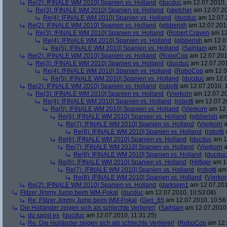
Re(2): [FINALE WM 2010] Spanien vs. Holland
(
ducduc
am 12.07.2010, 
Re(3): [FINALE WM 2010] Spanien vs. Holland
(
sketcher
am 12.07.20
Re(4): [FINALE WM 2010] Spanien vs. Holland
(
ducduc
am 12.07.2
Re(2): [FINALE WM 2010] Spanien vs. Holland
(
gibberish
am 12.07.2010
Re(3): [FINALE WM 2010] Spanien vs. Holland
(
Robert Craven
am 12
Re(4): [FINALE WM 2010] Spanien vs. Holland
(
gibberish
am 12.07
Re(5): [FINALE WM 2010] Spanien vs. Holland
(
Sajhtam
am 12.
Re(2): [FINALE WM 2010] Spanien vs. Holland
(
RoboCop
am 12.07.2010
Re(3): [FINALE WM 2010] Spanien vs. Holland
(
ducduc
am 12.07.201
Re(4): [FINALE WM 2010] Spanien vs. Holland
(
RoboCop
am 12.0
Re(5): [FINALE WM 2010] Spanien vs. Holland
(
ducduc
am 12.0
Re(2): [FINALE WM 2010] Spanien vs. Holland
(
robotti
am 12.07.2010, 1
Re(3): [FINALE WM 2010] Spanien vs. Holland
(
Vierkorn
am 12.07.20
Re(4): [FINALE WM 2010] Spanien vs. Holland
(
robotti
am 12.07.20
Re(5): [FINALE WM 2010] Spanien vs. Holland
(
Vierkorn
am 12.
Re(6): [FINALE WM 2010] Spanien vs. Holland
(
gibberish
am 
Re(7): [FINALE WM 2010] Spanien vs. Holland
(
Vierkorn
a
Re(8): [FINALE WM 2010] Spanien vs. Holland
(
robotti
a
Re(6): [FINALE WM 2010] Spanien vs. Holland
(
ducduc
am 12
Re(7): [FINALE WM 2010] Spanien vs. Holland
(
Vierkorn
a
Re(8): [FINALE WM 2010] Spanien vs. Holland
(
ducduc
Re(6): [FINALE WM 2010] Spanien vs. Holland
(
Hilfiger
am 12
Re(7): [FINALE WM 2010] Spanien vs. Holland
(
robotti
am 
Re(8): [FINALE WM 2010] Spanien vs. Holland
(
Vierko
Re(2): [FINALE WM 2010] Spanien vs. Holland
(
darksign1
am 12.07.201
Flitzer Jimmy Jump beim WM-Pokal
(
ducduc
am 12.07.2010, 10:53:08)
Re: Flitzer Jimmy Jump beim WM-Pokal
(
Geri_65
am 12.07.2010, 10:56
Die Holländer zeigen sich als schlechte Verlierer!
(
Sajhtam
am 12.07.2010,
du sagst es
(
ducduc
am 12.07.2010, 11:31:25)
Re: Die Holländer zeigen sich als schlechte Verlierer!
(
RoboCop
am 12.