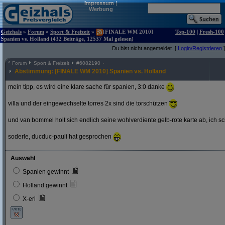
Impressum
|
Werbung
Geizhals
»
Forum
»
Sport & Freizeit
»
[FINALE WM 2010]
Top-100
|
Fresh-100
Spanien vs. Holland (432 Beiträge, 12537 Mal gelesen)
Du bist nicht angemeldet. [
Login/Registrieren
]
^
Forum
Sport & Freizeit
#
6082190
Abstimmung: [FINALE WM 2010] Spanien vs. Holland
mein tipp, es wird eine klare sache für spanien, 3:0 danke
villa und der eingewechselte torres 2x sind die torschützen
und van bommel holt sich endlich seine wohlverdiente gelb-rote karte ab, ich s
soderle, ducduc-pauli hat gesprochen
Auswahl
Spanien gewinnt
Holland gewinnt
X-erl