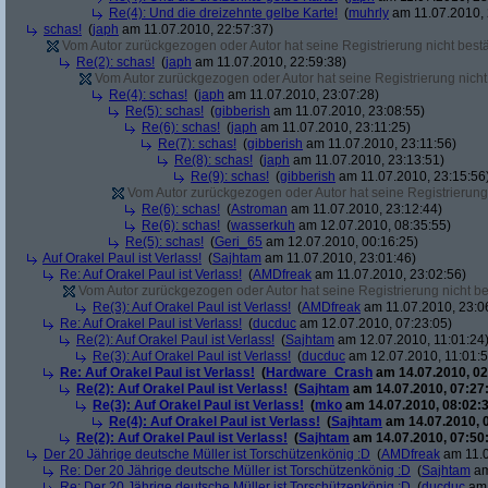
Re(4): Und die dreizehnte gelbe Karte!
(
muhrly
am 11.07.2010, 
schas!
(
japh
am 11.07.2010, 22:57:37)
Vom Autor zurückgezogen oder Autor hat seine Registrierung nicht bestä
Re(2): schas!
(
japh
am 11.07.2010, 22:59:38)
Vom Autor zurückgezogen oder Autor hat seine Registrierung nicht 
Re(4): schas!
(
japh
am 11.07.2010, 23:07:28)
Re(5): schas!
(
gibberish
am 11.07.2010, 23:08:55)
Re(6): schas!
(
japh
am 11.07.2010, 23:11:25)
Re(7): schas!
(
gibberish
am 11.07.2010, 23:11:56)
Re(8): schas!
(
japh
am 11.07.2010, 23:13:51)
Re(9): schas!
(
gibberish
am 11.07.2010, 23:15:56
Vom Autor zurückgezogen oder Autor hat seine Registrierung 
Re(6): schas!
(
Astroman
am 11.07.2010, 23:12:44)
Re(6): schas!
(
wasserkuh
am 12.07.2010, 08:35:55)
Re(5): schas!
(
Geri_65
am 12.07.2010, 00:16:25)
Auf Orakel Paul ist Verlass!
(
Sajhtam
am 11.07.2010, 23:01:46)
Re: Auf Orakel Paul ist Verlass!
(
AMDfreak
am 11.07.2010, 23:02:56)
Vom Autor zurückgezogen oder Autor hat seine Registrierung nicht bes
Re(3): Auf Orakel Paul ist Verlass!
(
AMDfreak
am 11.07.2010, 23:0
Re: Auf Orakel Paul ist Verlass!
(
ducduc
am 12.07.2010, 07:23:05)
Re(2): Auf Orakel Paul ist Verlass!
(
Sajhtam
am 12.07.2010, 11:01:24
Re(3): Auf Orakel Paul ist Verlass!
(
ducduc
am 12.07.2010, 11:01:5
Re: Auf Orakel Paul ist Verlass!
(
Hardware_Crash
am 14.07.2010, 02
Re(2): Auf Orakel Paul ist Verlass!
(
Sajhtam
am 14.07.2010, 07:27
Re(3): Auf Orakel Paul ist Verlass!
(
mko
am 14.07.2010, 08:02:3
Re(4): Auf Orakel Paul ist Verlass!
(
Sajhtam
am 14.07.2010, 
Re(2): Auf Orakel Paul ist Verlass!
(
Sajhtam
am 14.07.2010, 07:50
Der 20 Jährige deutsche Müller ist Torschützenkönig :D
(
AMDfreak
am 11.0
Re: Der 20 Jährige deutsche Müller ist Torschützenkönig :D
(
Sajhtam
am
Re: Der 20 Jährige deutsche Müller ist Torschützenkönig :D
(
ducduc
am 