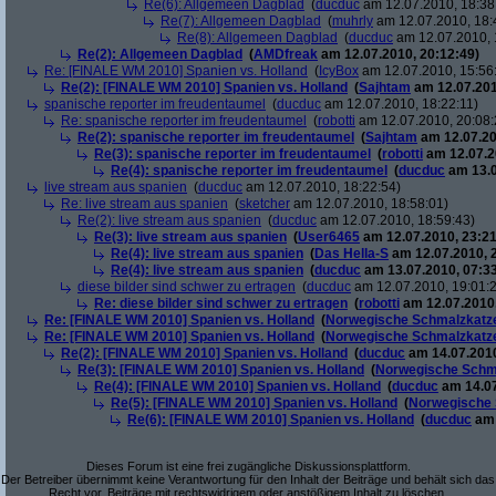
Re(6): Allgemeen Dagblad
(
ducduc
am 12.07.2010, 18:38
Re(7): Allgemeen Dagblad
(
muhrly
am 12.07.2010, 18:
Re(8): Allgemeen Dagblad
(
ducduc
am 12.07.2010, 
Re(2): Allgemeen Dagblad
(
AMDfreak
am 12.07.2010, 20:12:49)
Re: [FINALE WM 2010] Spanien vs. Holland
(
IcyBox
am 12.07.2010, 15:56
Re(2): [FINALE WM 2010] Spanien vs. Holland
(
Sajhtam
am 12.07.201
spanische reporter im freudentaumel
(
ducduc
am 12.07.2010, 18:22:11)
Re: spanische reporter im freudentaumel
(
robotti
am 12.07.2010, 20:08:
Re(2): spanische reporter im freudentaumel
(
Sajhtam
am 12.07.20
Re(3): spanische reporter im freudentaumel
(
robotti
am 12.07.2
Re(4): spanische reporter im freudentaumel
(
ducduc
am 13.0
live stream aus spanien
(
ducduc
am 12.07.2010, 18:22:54)
Re: live stream aus spanien
(
sketcher
am 12.07.2010, 18:58:01)
Re(2): live stream aus spanien
(
ducduc
am 12.07.2010, 18:59:43)
Re(3): live stream aus spanien
(
User6465
am 12.07.2010, 23:21
Re(4): live stream aus spanien
(
Das Hella-S
am 12.07.2010, 
Re(4): live stream aus spanien
(
ducduc
am 13.07.2010, 07:33
diese bilder sind schwer zu ertragen
(
ducduc
am 12.07.2010, 19:01:
Re: diese bilder sind schwer zu ertragen
(
robotti
am 12.07.2010,
Re: [FINALE WM 2010] Spanien vs. Holland
(
Norwegische Schmalzkatz
Re: [FINALE WM 2010] Spanien vs. Holland
(
Norwegische Schmalzkatz
Re(2): [FINALE WM 2010] Spanien vs. Holland
(
ducduc
am 14.07.2010
Re(3): [FINALE WM 2010] Spanien vs. Holland
(
Norwegische Schm
Re(4): [FINALE WM 2010] Spanien vs. Holland
(
ducduc
am 14.07
Re(5): [FINALE WM 2010] Spanien vs. Holland
(
Norwegische 
Re(6): [FINALE WM 2010] Spanien vs. Holland
(
ducduc
am 
Dieses Forum ist eine frei zugängliche Diskussionsplattform.
Der Betreiber übernimmt keine Verantwortung für den Inhalt der Beiträge und behält sich das
Recht vor, Beiträge mit rechtswidrigem oder anstößigem Inhalt zu löschen.