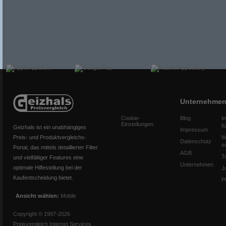
Unternehme
Cookie-
Blog
I
Einstellungen
f
Geizhals ist ein unabhängiges
Impressum
Preis- und Produktvergleichs-
W
Datenschutz
s
Portal, das mittels detaillierter Filter
AGB
T
und vielfältiger Features eine
Unternehmen
optimale Hilfestellung bei der
J
Kaufentscheidung bietet.
P
Ansicht wählen:
Mobile
Copyright © 1997-2026
Preisvergleich Internet Services