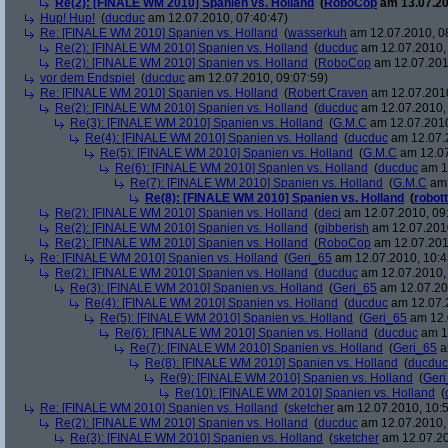
Re(2): [FINALE WM 2010] Spanien vs. Holland
(
RoboCop
am 13.07.20
Hup! Hup!
(
ducduc
am 12.07.2010, 07:40:47)
Re: [FINALE WM 2010] Spanien vs. Holland
(
wasserkuh
am 12.07.2010, 0
Re(2): [FINALE WM 2010] Spanien vs. Holland
(
ducduc
am 12.07.2010, 
Re(2): [FINALE WM 2010] Spanien vs. Holland
(
RoboCop
am 12.07.201
vor dem Endspiel
(
ducduc
am 12.07.2010, 09:07:59)
Re: [FINALE WM 2010] Spanien vs. Holland
(
Robert Craven
am 12.07.2010
Re(2): [FINALE WM 2010] Spanien vs. Holland
(
ducduc
am 12.07.2010, 
Re(3): [FINALE WM 2010] Spanien vs. Holland
(
G.M.C
am 12.07.2010
Re(4): [FINALE WM 2010] Spanien vs. Holland
(
ducduc
am 12.07.2
Re(5): [FINALE WM 2010] Spanien vs. Holland
(
G.M.C
am 12.07
Re(6): [FINALE WM 2010] Spanien vs. Holland
(
ducduc
am 12
Re(7): [FINALE WM 2010] Spanien vs. Holland
(
G.M.C
am 
Re(8): [FINALE WM 2010] Spanien vs. Holland
(
robott
Re(2): [FINALE WM 2010] Spanien vs. Holland
(
deci
am 12.07.2010, 09
Re(2): [FINALE WM 2010] Spanien vs. Holland
(
gibberish
am 12.07.2010
Re(2): [FINALE WM 2010] Spanien vs. Holland
(
RoboCop
am 12.07.201
Re: [FINALE WM 2010] Spanien vs. Holland
(
Geri_65
am 12.07.2010, 10:4
Re(2): [FINALE WM 2010] Spanien vs. Holland
(
ducduc
am 12.07.2010, 
Re(3): [FINALE WM 2010] Spanien vs. Holland
(
Geri_65
am 12.07.20
Re(4): [FINALE WM 2010] Spanien vs. Holland
(
ducduc
am 12.07.2
Re(5): [FINALE WM 2010] Spanien vs. Holland
(
Geri_65
am 12.
Re(6): [FINALE WM 2010] Spanien vs. Holland
(
ducduc
am 12
Re(7): [FINALE WM 2010] Spanien vs. Holland
(
Geri_65
a
Re(8): [FINALE WM 2010] Spanien vs. Holland
(
ducduc
Re(9): [FINALE WM 2010] Spanien vs. Holland
(
Ger
Re(10): [FINALE WM 2010] Spanien vs. Holland
(
Re: [FINALE WM 2010] Spanien vs. Holland
(
sketcher
am 12.07.2010, 10:5
Re(2): [FINALE WM 2010] Spanien vs. Holland
(
ducduc
am 12.07.2010, 
Re(3): [FINALE WM 2010] Spanien vs. Holland
(
sketcher
am 12.07.20