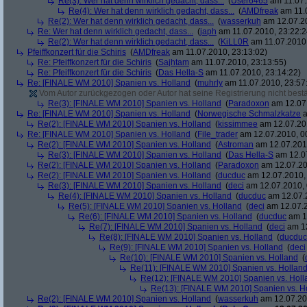
Re(3): Wer hat denn wirklich gedacht, dass...
(
User6465
am 11.07.
Re(4): Wer hat denn wirklich gedacht, dass...
(
AMDfreak
am 11.0
Re(2): Wer hat denn wirklich gedacht, dass...
(
wasserkuh
am 12.07.20
Re: Wer hat denn wirklich gedacht, dass...
(
japh
am 11.07.2010, 23:22:2
Re(2): Wer hat denn wirklich gedacht, dass...
(
KiLL0R
am 11.07.2010,
Pfeiffkonzert für die Schiris
(
AMDfreak
am 11.07.2010, 23:13:02)
Re: Pfeiffkonzert für die Schiris
(
Sajhtam
am 11.07.2010, 23:13:55)
Re: Pfeiffkonzert für die Schiris
(
Das Hella-S
am 11.07.2010, 23:14:22)
Re: [FINALE WM 2010] Spanien vs. Holland
(
muhrly
am 11.07.2010, 23:57
Vom Autor zurückgezogen oder Autor hat seine Registrierung nicht bestä
Re(3): [FINALE WM 2010] Spanien vs. Holland
(
Paradoxon
am 12.07.
Re: [FINALE WM 2010] Spanien vs. Holland
(
Norwegische Schmalzkatze
a
Re(2): [FINALE WM 2010] Spanien vs. Holland
(
kissimmee
am 12.07.201
Re: [FINALE WM 2010] Spanien vs. Holland
(
File_trader
am 12.07.2010, 0
Re(2): [FINALE WM 2010] Spanien vs. Holland
(
Astroman
am 12.07.2010
Re(3): [FINALE WM 2010] Spanien vs. Holland
(
Das Hella-S
am 12.07
Re(2): [FINALE WM 2010] Spanien vs. Holland
(
Paradoxon
am 12.07.20
Re(2): [FINALE WM 2010] Spanien vs. Holland
(
ducduc
am 12.07.2010, 
Re(3): [FINALE WM 2010] Spanien vs. Holland
(
deci
am 12.07.2010, 
Re(4): [FINALE WM 2010] Spanien vs. Holland
(
ducduc
am 12.07.2
Re(5): [FINALE WM 2010] Spanien vs. Holland
(
deci
am 12.07.2
Re(6): [FINALE WM 2010] Spanien vs. Holland
(
ducduc
am 12
Re(7): [FINALE WM 2010] Spanien vs. Holland
(
deci
am 12
Re(8): [FINALE WM 2010] Spanien vs. Holland
(
ducduc
Re(9): [FINALE WM 2010] Spanien vs. Holland
(
deci
Re(10): [FINALE WM 2010] Spanien vs. Holland
(
Re(11): [FINALE WM 2010] Spanien vs. Hollan
Re(12): [FINALE WM 2010] Spanien vs. Holl
Re(13): [FINALE WM 2010] Spanien vs. H
Re(2): [FINALE WM 2010] Spanien vs. Holland
(
wasserkuh
am 12.07.20