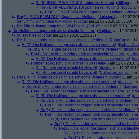
Re(6): [FINALE WM 2010] Spanien vs. Holland
(
Hilfiger
am 12
Re(7): [FINALE WM 2010] Spanien vs. Holland
(
robotti
am 
Re(8): [FINALE WM 2010] Spanien vs. Holland
(
Vierko
Re(2): [FINALE WM 2010] Spanien vs. Holland
(
darksign1
am 12.07.201
Flitzer Jimmy Jump beim WM-Pokal
(
ducduc
am 12.07.2010, 10:53:08)
Re: Flitzer Jimmy Jump beim WM-Pokal
(
Geri_65
am 12.07.2010, 10:56
Die Holländer zeigen sich als schlechte Verlierer!
(
Sajhtam
am 12.07.2010,
du sagst es
(
ducduc
am 12.07.2010, 11:31:25)
Re: Die Holländer zeigen sich als schlechte Verlierer!
(
RoboCop
am 12.
Re(2): Die Holländer zeigen sich als schlechte Verlierer!
(
Robert Cra
Re(3): Die Holländer zeigen sich als schlechte Verlierer!
(
ducduc
a
Re(4): Die Holländer zeigen sich als schlechte Verlierer!
(
darks
Re(5): Die Holländer zeigen sich als schlechte Verlierer!
(
du
Robben zoekt schuld bij zichzelf
(
Das Hella-S
am 12.07.2010, 1
Re: Robben zoekt schuld bij zichzelf
(
ducduc
am 12.07.2010,
Re: Robben zoekt schuld bij zichzelf
(
Collectors_edition
am 1
Re: Die Holländer zeigen sich als schlechte Verlierer!
(
Wizard51
am 12.0
Re(2): Die Holländer zeigen sich als schlechte Verlierer!
(
ducduc
am 1
Re(3): Die Holländer zeigen sich als schlechte Verlierer!
(
darksign
Re(4): Die Holländer zeigen sich als schlechte Verlierer!
(
ducdu
Re(5): Die Holländer zeigen sich als schlechte Verlierer!
(
rob
Re(6): Die Holländer zeigen sich als schlechte Verlierer!
(
Re(7): Die Holländer zeigen sich als schlechte Verlierer
Re(6): Die Holländer zeigen sich als schlechte Verlierer!
(
Re(7): Die Holländer zeigen sich als schlechte Verlierer
Re(8): Die Holländer zeigen sich als schlechte Verlier
Re(9): Die Holländer zeigen sich als schlechte Verl
Re(10): Die Holländer zeigen sich als schlechte 
Re(11): Die Holländer zeigen sich als schlech
Re(12): Die Holländer zeigen sich als schl