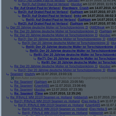
Re(2): Auf Orakel Paul ist Verlass!
(
Sajhtam
am 12.07.2010, 11:01:24
Re(3): Auf Orakel Paul ist Verlass!
(
ducduc
am 12.07.2010, 11:01:5
Re: Auf Orakel Paul ist Verlass!
(
Hardware_Crash
am 14.07.2010, 02
Re(2): Auf Orakel Paul ist Verlass!
(
Sajhtam
am 14.07.2010, 07:27
Re(3): Auf Orakel Paul ist Verlass!
(
mko
am 14.07.2010, 08:02:3
Re(4): Auf Orakel Paul ist Verlass!
(
Sajhtam
am 14.07.2010, 
Re(2): Auf Orakel Paul ist Verlass!
(
Sajhtam
am 14.07.2010, 07:50
Der 20 Jährige deutsche Müller ist Torschützenkönig :D
(
AMDfreak
am 11.0
Re: Der 20 Jährige deutsche Müller ist Torschützenkönig :D
(
Sajhtam
am
Re: Der 20 Jährige deutsche Müller ist Torschützenkönig :D
(
ducduc
am 
Re(2): Der 20 Jährige deutsche Müller ist Torschützenkönig :D
(
AMDf
Re(3): Der 20 Jährige deutsche Müller ist Torschützenkönig :D
(
du
Re(4): Der 20 Jährige deutsche Müller ist Torschützenkönig :
Re(5): Der 20 Jährige deutsche Müller ist Torschützenköni
Re(6): Der 20 Jährige deutsche Müller ist Torschützenk
Re(7): Der 20 Jährige deutsche Müller ist Torschütze
Re(8): Der 20 Jährige deutsche Müller ist Torschü
Re: Der 20 Jährige deutsche Müller ist Torschützenkönig :D
(
ducduc
am 
Re(2): Der 20 Jährige deutsche Müller ist Torschützenkönig :D
(
Robo
Spanien!
(
muhrly
am 11.07.2010, 23:03:13)
Vom Autor zurückgezogen oder Autor hat seine Registrierung nicht bestä
Re: Spanien!
(
Sajhtam
am 11.07.2010, 23:05:56)
Re: Spanien!
(
User6465
am 11.07.2010, 23:06:44)
Re: Spanien!
(
ducduc
am 12.07.2010, 07:23:38)
Re: Spanien!
(
Time
am 13.07.2010, 12:35:24)
Re: [FINALE WM 2010] Spanien vs. Holland
(
gibberish
am 11.07.2010, 23:
Re(2): [FINALE WM 2010] Spanien vs. Holland
(
Das Hella-S
am 11.07.2
Re(3): [FINALE WM 2010] Spanien vs. Holland
(
User6465
am 11.07.2
Re(4): [FINALE WM 2010] Spanien vs. Holland
(
Das Hella-S
am 11
Re(4): [FINALE WM 2010] Spanien vs. Holland
(
gibberish
am 11.07