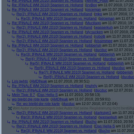
Re: [FINALE WM 2010] Spanien vs. Holland
(
Winnie_Pooh
am 11.07.2010,
Re: [FINALE WM 2010] Spanien vs. Holland
(
IcyBox
am 11.07.2010, 17:22
Re: [FINALE WM 2010] Spanien vs. Holland
(
piiceman
am 11.07.2010, 17:
Re(2): [FINALE WM 2010] Spanien vs. Holland
(
mko
am 11.07.2010, 17:
Re(3): [FINALE WM 2010] Spanien vs. Holland
(
piiceman
am 11.07.2
Re: [FINALE WM 2010] Spanien vs. Holland
(
Mucilago
am 11.07.2010, 19:
Re(2): [FINALE WM 2010] Spanien vs. Holland
(
wasserkuh
am 12.07.20
Re: [FINALE WM 2010] Spanien vs. Holland
(
sly.sucken
am 11.07.2010, 20
Re(2): [FINALE WM 2010] Spanien vs. Holland
(
robotti
am 11.07.2010, 2
Re(2): [FINALE WM 2010] Spanien vs. Holland
(
kissimmee
am 11.07.201
Re: [FINALE WM 2010] Spanien vs. Holland
(
gibberish
am 11.07.2010, 20:
Re(2): [FINALE WM 2010] Spanien vs. Holland
(
ducduc
am 12.07.2010, 
Re(3): [FINALE WM 2010] Spanien vs. Holland
(
gibberish
am 12.07.2
Re(4): [FINALE WM 2010] Spanien vs. Holland
(
ducduc
am 12.07.2
Re(5): [FINALE WM 2010] Spanien vs. Holland
(
gibberish
am 12
Re(6): [FINALE WM 2010] Spanien vs. Holland
(
ducduc
am 12
Re(7): [FINALE WM 2010] Spanien vs. Holland
(
gibberish
Re(8): [FINALE WM 2010] Spanien vs. Holland
(
ducduc
Los gehts
(
AMDfreak
am 11.07.2010, 20:30:51)
Re: [FINALE WM 2010] Spanien vs. Holland
(
muhrly
am 11.07.2010, 20:53
Re(2): [FINALE WM 2010] Spanien vs. Holland
(
ducduc
am 12.07.2010, 
Mein Tipp: 8:7
(
Das Hella-S
am 11.07.2010, 20:58:13)
wo bleibt die rote karte
(
AMDfreak
am 11.07.2010, 20:59:01)
Re: wo bleibt die rote karte
(
ducduc
am 12.07.2010, 07:22:04)
Vom Autor zurückgezogen oder Autor hat seine Registrierung nicht bestätig
Re(2): [FINALE WM 2010] Spanien vs. Holland
(
darksign1
am 11.07.201
Re(3): [FINALE WM 2010] Spanien vs. Holland
(
wasserkuh
am 12.07.
Re: [FINALE WM 2010] Spanien vs. Holland
(
Bucho
am 11.07.2010, 20:59:
Re(2): [FINALE WM 2010] Spanien vs. Holland
(
Das Hella-S
am 11.07.2
Re(3): [FINALE WM 2010] Spanien vs. Holland
(
Bucho
am 11.07.2010