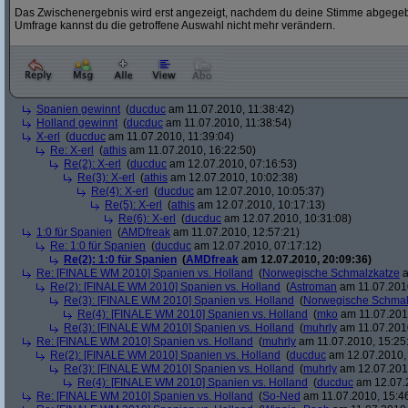
Das Zwischenergebnis wird erst angezeigt, nachdem du deine Stimme abgegebe
Umfrage kannst du die getroffene Auswahl nicht mehr verändern.
Spanien gewinnt
(
ducduc
am 11.07.2010, 11:38:42)
Holland gewinnt
(
ducduc
am 11.07.2010, 11:38:54)
X-erl
(
ducduc
am 11.07.2010, 11:39:04)
Re: X-erl
(
athis
am 11.07.2010, 16:22:50)
Re(2): X-erl
(
ducduc
am 12.07.2010, 07:16:53)
Re(3): X-erl
(
athis
am 12.07.2010, 10:02:38)
Re(4): X-erl
(
ducduc
am 12.07.2010, 10:05:37)
Re(5): X-erl
(
athis
am 12.07.2010, 10:17:13)
Re(6): X-erl
(
ducduc
am 12.07.2010, 10:31:08)
1:0 für Spanien
(
AMDfreak
am 11.07.2010, 12:57:21)
Re: 1:0 für Spanien
(
ducduc
am 12.07.2010, 07:17:12)
Re(2): 1:0 für Spanien
(
AMDfreak
am 12.07.2010, 20:09:36)
Re: [FINALE WM 2010] Spanien vs. Holland
(
Norwegische Schmalzkatze
a
Re(2): [FINALE WM 2010] Spanien vs. Holland
(
Astroman
am 11.07.2010
Re(3): [FINALE WM 2010] Spanien vs. Holland
(
Norwegische Schmal
Re(4): [FINALE WM 2010] Spanien vs. Holland
(
mko
am 11.07.2010
Re(3): [FINALE WM 2010] Spanien vs. Holland
(
muhrly
am 11.07.2010
Re: [FINALE WM 2010] Spanien vs. Holland
(
muhrly
am 11.07.2010, 15:25
Re(2): [FINALE WM 2010] Spanien vs. Holland
(
ducduc
am 12.07.2010, 
Re(3): [FINALE WM 2010] Spanien vs. Holland
(
muhrly
am 12.07.2010
Re(4): [FINALE WM 2010] Spanien vs. Holland
(
ducduc
am 12.07.2
Re: [FINALE WM 2010] Spanien vs. Holland
(
So-Ned
am 11.07.2010, 15:4