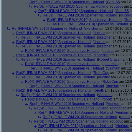
Re(5): [FINALE WM 2010] Spanien vs. Holland
(
Geri_65
am 12.
Re(6): [FINALE WM 2010] Spanien vs. Holland
(
ducduc
am 12
Re(7): [FINALE WM 2010] Spanien vs. Holland
(
Geri_65
a
Re(8): [FINALE WM 2010] Spanien vs. Holland
(
ducduc
Re(9): [FINALE WM 2010] Spanien vs. Holland
(
Ger
Re(10): [FINALE WM 2010] Spanien vs. Holland
(
Re: [FINALE WM 2010] Spanien vs. Holland
(
sketcher
am 12.07.2010, 10:5
Re(2): [FINALE WM 2010] Spanien vs. Holland
(
ducduc
am 12.07.2010, 
Re(3): [FINALE WM 2010] Spanien vs. Holland
(
sketcher
am 12.07.20
Re(2): [FINALE WM 2010] Spanien vs. Holland
(
ducduc
am 12.07.2010, 
Re(3): [FINALE WM 2010] Spanien vs. Holland
(
sketcher
am 12.07.20
Re(4): [FINALE WM 2010] Spanien vs. Holland
(
ducduc
am 12.07.2
Re(2): [FINALE WM 2010] Spanien vs. Holland
(
gibberish
am 12.07.2010
Re(3): [FINALE WM 2010] Spanien vs. Holland
(
Robert Craven
am 12
Re(4): [FINALE WM 2010] Spanien vs. Holland
(
gibberish
am 12.07
Re(5): [FINALE WM 2010] Spanien vs. Holland
(
Sajhtam
am 12.
Re(2): [FINALE WM 2010] Spanien vs. Holland
(
RoboCop
am 12.07.2010
Re(3): [FINALE WM 2010] Spanien vs. Holland
(
ducduc
am 12.07.201
Re(4): [FINALE WM 2010] Spanien vs. Holland
(
RoboCop
am 12.0
Re(5): [FINALE WM 2010] Spanien vs. Holland
(
ducduc
am 12.0
Re(2): [FINALE WM 2010] Spanien vs. Holland
(
robotti
am 12.07.2010, 1
Re(3): [FINALE WM 2010] Spanien vs. Holland
(
Vierkorn
am 12.07.20
Re(4): [FINALE WM 2010] Spanien vs. Holland
(
robotti
am 12.07.20
Re(5): [FINALE WM 2010] Spanien vs. Holland
(
Vierkorn
am 12.
Re(6): [FINALE WM 2010] Spanien vs. Holland
(
gibberish
am 
Re(7): [FINALE WM 2010] Spanien vs. Holland
(
Vierkorn
a
Re(8): [FINALE WM 2010] Spanien vs. Holland
(
robotti
a
Re(6): [FINALE WM 2010] Spanien vs. Holland
(
ducduc
am 12
Re(7): [FINALE WM 2010] Spanien vs. Holland
(
Vierkorn
a
Re(8): [FINALE WM 2010] Spanien vs. Holland
(
ducduc