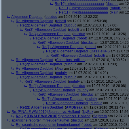
Re(10): Iniestaaaaaaaaaaaaaa
(
ducduc
am 12.
Re(11): Iniestaaaaaaaaaaaaaa
(
robotti
am 1
Re(11): Iniestaaaaaaaaaaaaaa
(
Rain
am 12.
Allgemeen Dagblad
(
ducduc
am 12.07.2010, 12:32:23)
Re: Allgemeen Dagblad
(
robotti
am 12.07.2010, 13:53:38)
Re(2): Allgemeen Dagblad
(
ducduc
am 12.07.2010, 13:57:00)
Re(3): Allgemeen Dagblad
(
robotti
am 12.07.2010, 14:04:09)
Re(4): Allgemeen Dagblad
(
ducduc
am 12.07.2010, 14:13:26)
Re(5): Allgemeen Dagblad
(
robotti
am 12.07.2010, 14:23:26)
Re(6): Allgemeen Dagblad
(
ducduc
am 12.07.2010, 14:25
Re(7): Allgemeen Dagblad
(
robotti
am 12.07.2010, 14:3
Re(8): Allgemeen Dagblad
(
Das Hella-S
am 12.07.20
Re(9): Allgemeen Dagblad
(
robotti
am 12.07.2010,
Re: Allgemeen Dagblad
(
Collectors_edition
am 12.07.2010, 16:00:52)
Re(2): Allgemeen Dagblad
(
ducduc
am 12.07.2010, 18:11:33)
Re: Allgemeen Dagblad
(
Alex
am 12.07.2010, 17:57:10)
Re: Allgemeen Dagblad
(
muhrly
am 12.07.2010, 18:14:21)
Re(2): Allgemeen Dagblad
(
ducduc
am 12.07.2010, 18:19:59)
Re(3): Allgemeen Dagblad
(
muhrly
am 12.07.2010, 18:24:58)
Re(4): Allgemeen Dagblad
(
ducduc
am 12.07.2010, 18:28:08)
Re(5): Allgemeen Dagblad
(
muhrly
am 12.07.2010, 18:30:32
Re(6): Allgemeen Dagblad
(
ducduc
am 12.07.2010, 18:38
Re(7): Allgemeen Dagblad
(
muhrly
am 12.07.2010, 18:
Re(8): Allgemeen Dagblad
(
ducduc
am 12.07.2010, 
Re(2): Allgemeen Dagblad
(
AMDfreak
am 12.07.2010, 20:12:49)
Re: [FINALE WM 2010] Spanien vs. Holland
(
IcyBox
am 12.07.2010, 15:56
Re(2): [FINALE WM 2010] Spanien vs. Holland
(
Sajhtam
am 12.07.201
spanische reporter im freudentaumel
(
ducduc
am 12.07.2010, 18:22:11)
Re: spanische reporter im freudentaumel
(
robotti
am 12.07.2010, 20:08: