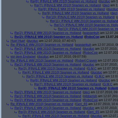
Re(6): [FINALE WM 2010] Spanien vs. Holland
(
ducduc
am 12
Re(7): [FINALE WM 2010] Spanien vs. Holland
(
deci
am 12
Re(8): [FINALE WM 2010] Spanien vs. Holland
(
ducduc
Re(9): [FINALE WM 2010] Spanien vs. Holland
(
deci
Re(10): [FINALE WM 2010] Spanien vs. Holland
(
Re(11): [FINALE WM 2010] Spanien vs. Hollan
Re(12): [FINALE WM 2010] Spanien vs. Holl
Re(13): [FINALE WM 2010] Spanien vs. H
Re(2): [FINALE WM 2010] Spanien vs. Holland
(
wasserkuh
am 12.07.20
Re(2): [FINALE WM 2010] Spanien vs. Holland
(
RoboCop
am 13.07.20
Hup! Hup!
(
ducduc
am 12.07.2010, 07:40:47)
Re: [FINALE WM 2010] Spanien vs. Holland
(
wasserkuh
am 12.07.2010, 0
Re(2): [FINALE WM 2010] Spanien vs. Holland
(
ducduc
am 12.07.2010, 
Re(2): [FINALE WM 2010] Spanien vs. Holland
(
RoboCop
am 12.07.201
vor dem Endspiel
(
ducduc
am 12.07.2010, 09:07:59)
Re: [FINALE WM 2010] Spanien vs. Holland
(
Robert Craven
am 12.07.2010
Re(2): [FINALE WM 2010] Spanien vs. Holland
(
ducduc
am 12.07.2010, 
Re(3): [FINALE WM 2010] Spanien vs. Holland
(
G.M.C
am 12.07.2010
Re(4): [FINALE WM 2010] Spanien vs. Holland
(
ducduc
am 12.07.2
Re(5): [FINALE WM 2010] Spanien vs. Holland
(
G.M.C
am 12.07
Re(6): [FINALE WM 2010] Spanien vs. Holland
(
ducduc
am 12
Re(7): [FINALE WM 2010] Spanien vs. Holland
(
G.M.C
am 
Re(8): [FINALE WM 2010] Spanien vs. Holland
(
robott
Re(2): [FINALE WM 2010] Spanien vs. Holland
(
deci
am 12.07.2010, 09
Re(2): [FINALE WM 2010] Spanien vs. Holland
(
gibberish
am 12.07.2010
Re(2): [FINALE WM 2010] Spanien vs. Holland
(
RoboCop
am 12.07.201
Re: [FINALE WM 2010] Spanien vs. Holland
(
Geri_65
am 12.07.2010, 10:4
Re(2): [FINALE WM 2010] Spanien vs. Holland
(
ducduc
am 12.07.2010, 
Re(3): [FINALE WM 2010] Spanien vs. Holland
(
Geri_65
am 12.07.20
Re(4): [FINALE WM 2010] Spanien vs. Holland
(
ducduc
am 12.07.2