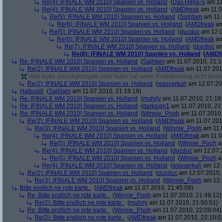
Re(4): [FINALE WM 2010] Spanien vs. Holland
(
Das Hella-S
am 11
Re(4): [FINALE WM 2010] Spanien vs. Holland
(
AMDfreak
am 11.0
Re(5): [FINALE WM 2010] Spanien vs. Holland
(
Sajhtam
am 11.
Re(6): [FINALE WM 2010] Spanien vs. Holland
(
AMDfreak
am
Re(5): [FINALE WM 2010] Spanien vs. Holland
(
ducduc
am 12.0
Re(6): [FINALE WM 2010] Spanien vs. Holland
(
AMDfreak
am
Re(7): [FINALE WM 2010] Spanien vs. Holland
(
ducduc
am
Re(8): [FINALE WM 2010] Spanien vs. Holland
(
AMDf
Re: [FINALE WM 2010] Spanien vs. Holland
(
Sajhtam
am 11.07.2010, 21:1
Re(2): [FINALE WM 2010] Spanien vs. Holland
(
AMDfreak
am 11.07.201
Vom Autor zurückgezogen oder Autor hat seine Registrierung nicht bestä
Re(2): [FINALE WM 2010] Spanien vs. Holland
(
wasserkuh
am 12.07.20
Halbzeit!
(
Sajhtam
am 11.07.2010, 21:18:19)
Re: [FINALE WM 2010] Spanien vs. Holland
(
muhrly
am 11.07.2010, 21:19
Re: [FINALE WM 2010] Spanien vs. Holland
(
darksign1
am 11.07.2010, 21
Re: [FINALE WM 2010] Spanien vs. Holland
(
Winnie_Pooh
am 11.07.2010,
Re(2): [FINALE WM 2010] Spanien vs. Holland
(
AMDfreak
am 11.07.201
Re(3): [FINALE WM 2010] Spanien vs. Holland
(
Winnie_Pooh
am 11.
Re(4): [FINALE WM 2010] Spanien vs. Holland
(
AMDfreak
am 11.0
Re(5): [FINALE WM 2010] Spanien vs. Holland
(
Winnie_Pooh
a
Re(4): [FINALE WM 2010] Spanien vs. Holland
(
ducduc
am 12.07.2
Re(5): [FINALE WM 2010] Spanien vs. Holland
(
Winnie_Pooh
a
Re(4): [FINALE WM 2010] Spanien vs. Holland
(
wasserkuh
am 12.
Re(2): [FINALE WM 2010] Spanien vs. Holland
(
ducduc
am 12.07.2010, 
Re(3): [FINALE WM 2010] Spanien vs. Holland
(
Winnie_Pooh
am 12.
Bitte endlich ne rote karte..
(
AMDfreak
am 11.07.2010, 21:45:09)
Re: Bitte endlich ne rote karte..
(
Winnie_Pooh
am 11.07.2010, 21:49:12)
Re(2): Bitte endlich ne rote karte..
(
muhrly
am 11.07.2010, 21:50:51)
Re: Bitte endlich ne rote karte..
(
Winnie_Pooh
am 11.07.2010, 22:09:04)
Re(2): Bitte endlich ne rote karte..
(
AMDfreak
am 11.07.2010, 22:10:0