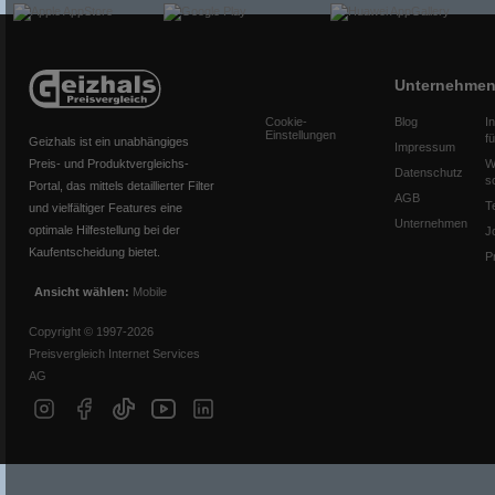
Unternehme
Cookie-
Blog
I
Einstellungen
f
Geizhals ist ein unabhängiges
Impressum
Preis- und Produktvergleichs-
W
Datenschutz
s
Portal, das mittels detaillierter Filter
AGB
T
und vielfältiger Features eine
Unternehmen
optimale Hilfestellung bei der
J
Kaufentscheidung bietet.
P
Ansicht wählen:
Mobile
Copyright © 1997-2026
Preisvergleich Internet Services
AG