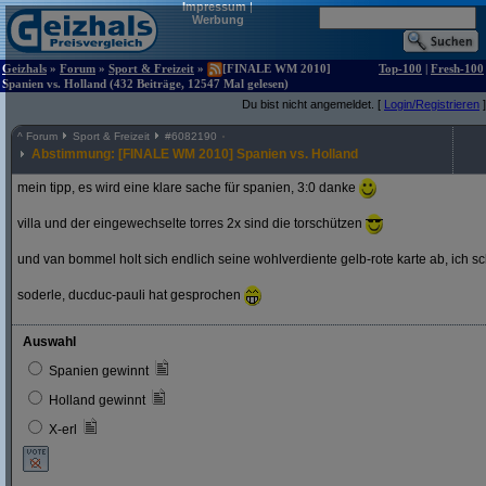
Impressum
|
Werbung
Geizhals
»
Forum
»
Sport & Freizeit
»
[FINALE WM 2010]
Top-100
|
Fresh-100
Spanien vs. Holland (432 Beiträge, 12547 Mal gelesen)
Du bist nicht angemeldet. [
Login/Registrieren
]
^
Forum
Sport & Freizeit
#
6082190
Abstimmung: [FINALE WM 2010] Spanien vs. Holland
mein tipp, es wird eine klare sache für spanien, 3:0 danke
villa und der eingewechselte torres 2x sind die torschützen
und van bommel holt sich endlich seine wohlverdiente gelb-rote karte ab, ich s
soderle, ducduc-pauli hat gesprochen
Auswahl
Spanien gewinnt
Holland gewinnt
X-erl