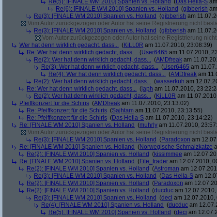
Re(5): [FINALE WM 2010] Spanien vs. Holland
(
Das Hella-S
am 
Re(6): [FINALE WM 2010] Spanien vs. Holland
(
gibberish
am 
Re(3): [FINALE WM 2010] Spanien vs. Holland
(
gibberish
am 11.07.2
Vom Autor zurückgezogen oder Autor hat seine Registrierung nicht bestä
Re(3): [FINALE WM 2010] Spanien vs. Holland
(
gibberish
am 11.07.2
Vom Autor zurückgezogen oder Autor hat seine Registrierung nicht 
Wer hat denn wirklich gedacht, dass...
(
KiLL0R
am 11.07.2010, 23:08:39)
Re: Wer hat denn wirklich gedacht, dass...
(
User6465
am 11.07.2010, 23
Re(2): Wer hat denn wirklich gedacht, dass...
(
AMDfreak
am 11.07.201
Re(3): Wer hat denn wirklich gedacht, dass...
(
User6465
am 11.07.
Re(4): Wer hat denn wirklich gedacht, dass...
(
AMDfreak
am 11.0
Re(2): Wer hat denn wirklich gedacht, dass...
(
wasserkuh
am 12.07.20
Re: Wer hat denn wirklich gedacht, dass...
(
japh
am 11.07.2010, 23:22:2
Re(2): Wer hat denn wirklich gedacht, dass...
(
KiLL0R
am 11.07.2010,
Pfeiffkonzert für die Schiris
(
AMDfreak
am 11.07.2010, 23:13:02)
Re: Pfeiffkonzert für die Schiris
(
Sajhtam
am 11.07.2010, 23:13:55)
Re: Pfeiffkonzert für die Schiris
(
Das Hella-S
am 11.07.2010, 23:14:22)
Re: [FINALE WM 2010] Spanien vs. Holland
(
muhrly
am 11.07.2010, 23:57
Vom Autor zurückgezogen oder Autor hat seine Registrierung nicht bestä
Re(3): [FINALE WM 2010] Spanien vs. Holland
(
Paradoxon
am 12.07.
Re: [FINALE WM 2010] Spanien vs. Holland
(
Norwegische Schmalzkatze
a
Re(2): [FINALE WM 2010] Spanien vs. Holland
(
kissimmee
am 12.07.201
Re: [FINALE WM 2010] Spanien vs. Holland
(
File_trader
am 12.07.2010, 0
Re(2): [FINALE WM 2010] Spanien vs. Holland
(
Astroman
am 12.07.2010
Re(3): [FINALE WM 2010] Spanien vs. Holland
(
Das Hella-S
am 12.07
Re(2): [FINALE WM 2010] Spanien vs. Holland
(
Paradoxon
am 12.07.20
Re(2): [FINALE WM 2010] Spanien vs. Holland
(
ducduc
am 12.07.2010, 
Re(3): [FINALE WM 2010] Spanien vs. Holland
(
deci
am 12.07.2010, 
Re(4): [FINALE WM 2010] Spanien vs. Holland
(
ducduc
am 12.07.2
Re(5): [FINALE WM 2010] Spanien vs. Holland
(
deci
am 12.07.2