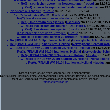
Re(2): spanische reporter im freudentaumel
(
Sajhtam
am 12.07.20
Re(3): spanische reporter im freudentaumel
(
robotti
am 12.07.2
Re(4): spanische reporter im freudentaumel
(
ducduc
am 13.0
live stream aus spanien
(
ducduc
am 12.07.2010, 18:22:54)
Re: live stream aus spanien
(
sketcher
am 12.07.2010, 18:58:01)
Re(2): live stream aus spanien
(
ducduc
am 12.07.2010, 18:59:43)
Re(3): live stream aus spanien
(
User6465
am 12.07.2010, 23:21
Re(4): live stream aus spanien
(
Das Hella-S
am 12.07.2010, 
Re(4): live stream aus spanien
(
ducduc
am 13.07.2010, 07:33
diese bilder sind schwer zu ertragen
(
ducduc
am 12.07.2010, 19:01:
Re: diese bilder sind schwer zu ertragen
(
robotti
am 12.07.2010,
Re: [FINALE WM 2010] Spanien vs. Holland
(
Norwegische Schmalzkatz
Re: [FINALE WM 2010] Spanien vs. Holland
(
Norwegische Schmalzkatz
Re(2): [FINALE WM 2010] Spanien vs. Holland
(
ducduc
am 14.07.2010
Re(3): [FINALE WM 2010] Spanien vs. Holland
(
Norwegische Schm
Re(4): [FINALE WM 2010] Spanien vs. Holland
(
ducduc
am 14.07
Re(5): [FINALE WM 2010] Spanien vs. Holland
(
Norwegische 
Re(6): [FINALE WM 2010] Spanien vs. Holland
(
ducduc
am 
Dieses Forum ist eine frei zugängliche Diskussionsplattform.
Der Betreiber übernimmt keine Verantwortung für den Inhalt der Beiträge und behält sich das
Recht vor, Beiträge mit rechtswidrigem oder anstößigem Inhalt zu löschen.
Datenschutzerklärung