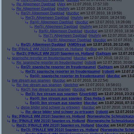
Re: Allgemeen Dagblad
(
Alex
am 12.07.2010, 17:57:10)
Re: Allgemeen Dagblad
(
muhrly
am 12.07.2010, 18:14:21)
Re(2): Allgemeen Dagblad
(
ducduc
am 12.07.2010, 18:19:59)
Re(3): Allgemeen Dagblad
(
muhrly
am 12.07.2010, 18:24:58)
Re(4): Allgemeen Dagblad
(
ducduc
am 12.07.2010, 18:28:08)
Re(5): Allgemeen Dagblad
(
muhrly
am 12.07.2010, 18:30:32
Re(6): Allgemeen Dagblad
(
ducduc
am 12.07.2010, 18:38
Re(7): Allgemeen Dagblad
(
muhrly
am 12.07.2010, 18:
Re(8): Allgemeen Dagblad
(
ducduc
am 12.07.2010, 
Re(2): Allgemeen Dagblad
(
AMDfreak
am 12.07.2010, 20:12:49)
Re: [FINALE WM 2010] Spanien vs. Holland
(
IcyBox
am 12.07.2010, 15:56
Re(2): [FINALE WM 2010] Spanien vs. Holland
(
Sajhtam
am 12.07.201
spanische reporter im freudentaumel
(
ducduc
am 12.07.2010, 18:22:11)
Re: spanische reporter im freudentaumel
(
robotti
am 12.07.2010, 20:08:
Re(2): spanische reporter im freudentaumel
(
Sajhtam
am 12.07.20
Re(3): spanische reporter im freudentaumel
(
robotti
am 12.07.2
Re(4): spanische reporter im freudentaumel
(
ducduc
am 13.0
live stream aus spanien
(
ducduc
am 12.07.2010, 18:22:54)
Re: live stream aus spanien
(
sketcher
am 12.07.2010, 18:58:01)
Re(2): live stream aus spanien
(
ducduc
am 12.07.2010, 18:59:43)
Re(3): live stream aus spanien
(
User6465
am 12.07.2010, 23:21
Re(4): live stream aus spanien
(
Das Hella-S
am 12.07.2010, 
Re(4): live stream aus spanien
(
ducduc
am 13.07.2010, 07:33
diese bilder sind schwer zu ertragen
(
ducduc
am 12.07.2010, 19:01:
Re: diese bilder sind schwer zu ertragen
(
robotti
am 12.07.2010,
Re: [FINALE WM 2010] Spanien vs. Holland
(
Norwegische Schmalzkatz
Re: [FINALE WM 2010] Spanien vs. Holland
(
Norwegische Schmalzkatz
Re(2): [FINALE WM 2010] Spanien vs. Holland
(
ducduc
am 14.07.2010
Re(3): [FINALE WM 2010] Spanien vs. Holland
(
Norwegische Schm