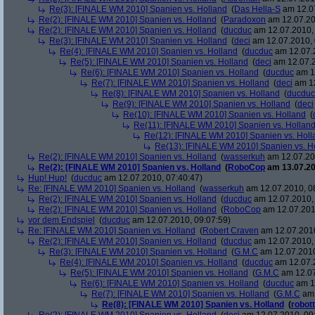
Re(3): [FINALE WM 2010] Spanien vs. Holland
(
Das Hella-S
am 12.07
Re(2): [FINALE WM 2010] Spanien vs. Holland
(
Paradoxon
am 12.07.20
Re(2): [FINALE WM 2010] Spanien vs. Holland
(
ducduc
am 12.07.2010, 
Re(3): [FINALE WM 2010] Spanien vs. Holland
(
deci
am 12.07.2010, 
Re(4): [FINALE WM 2010] Spanien vs. Holland
(
ducduc
am 12.07.2
Re(5): [FINALE WM 2010] Spanien vs. Holland
(
deci
am 12.07.2
Re(6): [FINALE WM 2010] Spanien vs. Holland
(
ducduc
am 12
Re(7): [FINALE WM 2010] Spanien vs. Holland
(
deci
am 12
Re(8): [FINALE WM 2010] Spanien vs. Holland
(
ducduc
Re(9): [FINALE WM 2010] Spanien vs. Holland
(
deci
Re(10): [FINALE WM 2010] Spanien vs. Holland
(
Re(11): [FINALE WM 2010] Spanien vs. Hollan
Re(12): [FINALE WM 2010] Spanien vs. Holl
Re(13): [FINALE WM 2010] Spanien vs. H
Re(2): [FINALE WM 2010] Spanien vs. Holland
(
wasserkuh
am 12.07.20
Re(2): [FINALE WM 2010] Spanien vs. Holland
(
RoboCop
am 13.07.20
Hup! Hup!
(
ducduc
am 12.07.2010, 07:40:47)
Re: [FINALE WM 2010] Spanien vs. Holland
(
wasserkuh
am 12.07.2010, 0
Re(2): [FINALE WM 2010] Spanien vs. Holland
(
ducduc
am 12.07.2010, 
Re(2): [FINALE WM 2010] Spanien vs. Holland
(
RoboCop
am 12.07.201
vor dem Endspiel
(
ducduc
am 12.07.2010, 09:07:59)
Re: [FINALE WM 2010] Spanien vs. Holland
(
Robert Craven
am 12.07.2010
Re(2): [FINALE WM 2010] Spanien vs. Holland
(
ducduc
am 12.07.2010, 
Re(3): [FINALE WM 2010] Spanien vs. Holland
(
G.M.C
am 12.07.2010
Re(4): [FINALE WM 2010] Spanien vs. Holland
(
ducduc
am 12.07.2
Re(5): [FINALE WM 2010] Spanien vs. Holland
(
G.M.C
am 12.07
Re(6): [FINALE WM 2010] Spanien vs. Holland
(
ducduc
am 12
Re(7): [FINALE WM 2010] Spanien vs. Holland
(
G.M.C
am 
Re(8): [FINALE WM 2010] Spanien vs. Holland
(
robott