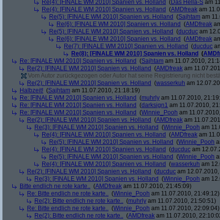
Re(4): [FINALE WM 2010] Spanien vs. Holland
(
Das Hella-S
am 11
Re(4): [FINALE WM 2010] Spanien vs. Holland
(
AMDfreak
am 11.0
Re(5): [FINALE WM 2010] Spanien vs. Holland
(
Sajhtam
am 11.
Re(6): [FINALE WM 2010] Spanien vs. Holland
(
AMDfreak
am
Re(5): [FINALE WM 2010] Spanien vs. Holland
(
ducduc
am 12.0
Re(6): [FINALE WM 2010] Spanien vs. Holland
(
AMDfreak
am
Re(7): [FINALE WM 2010] Spanien vs. Holland
(
ducduc
am
Re(8): [FINALE WM 2010] Spanien vs. Holland
(
AMDf
Re: [FINALE WM 2010] Spanien vs. Holland
(
Sajhtam
am 11.07.2010, 21:1
Re(2): [FINALE WM 2010] Spanien vs. Holland
(
AMDfreak
am 11.07.201
Vom Autor zurückgezogen oder Autor hat seine Registrierung nicht bestä
Re(2): [FINALE WM 2010] Spanien vs. Holland
(
wasserkuh
am 12.07.20
Halbzeit!
(
Sajhtam
am 11.07.2010, 21:18:19)
Re: [FINALE WM 2010] Spanien vs. Holland
(
muhrly
am 11.07.2010, 21:19
Re: [FINALE WM 2010] Spanien vs. Holland
(
darksign1
am 11.07.2010, 21
Re: [FINALE WM 2010] Spanien vs. Holland
(
Winnie_Pooh
am 11.07.2010,
Re(2): [FINALE WM 2010] Spanien vs. Holland
(
AMDfreak
am 11.07.201
Re(3): [FINALE WM 2010] Spanien vs. Holland
(
Winnie_Pooh
am 11.
Re(4): [FINALE WM 2010] Spanien vs. Holland
(
AMDfreak
am 11.0
Re(5): [FINALE WM 2010] Spanien vs. Holland
(
Winnie_Pooh
a
Re(4): [FINALE WM 2010] Spanien vs. Holland
(
ducduc
am 12.07.2
Re(5): [FINALE WM 2010] Spanien vs. Holland
(
Winnie_Pooh
a
Re(4): [FINALE WM 2010] Spanien vs. Holland
(
wasserkuh
am 12.
Re(2): [FINALE WM 2010] Spanien vs. Holland
(
ducduc
am 12.07.2010, 
Re(3): [FINALE WM 2010] Spanien vs. Holland
(
Winnie_Pooh
am 12.
Bitte endlich ne rote karte..
(
AMDfreak
am 11.07.2010, 21:45:09)
Re: Bitte endlich ne rote karte..
(
Winnie_Pooh
am 11.07.2010, 21:49:12)
Re(2): Bitte endlich ne rote karte..
(
muhrly
am 11.07.2010, 21:50:51)
Re: Bitte endlich ne rote karte..
(
Winnie_Pooh
am 11.07.2010, 22:09:04)
Re(2): Bitte endlich ne rote karte..
(
AMDfreak
am 11.07.2010, 22:10:0