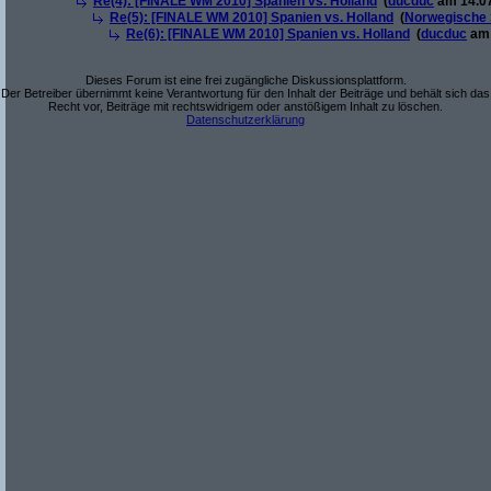
Re(4): [FINALE WM 2010] Spanien vs. Holland
(
ducduc
am 14.07
Re(5): [FINALE WM 2010] Spanien vs. Holland
(
Norwegische 
Re(6): [FINALE WM 2010] Spanien vs. Holland
(
ducduc
am 
Dieses Forum ist eine frei zugängliche Diskussionsplattform.
Der Betreiber übernimmt keine Verantwortung für den Inhalt der Beiträge und behält sich das
Recht vor, Beiträge mit rechtswidrigem oder anstößigem Inhalt zu löschen.
Datenschutzerklärung