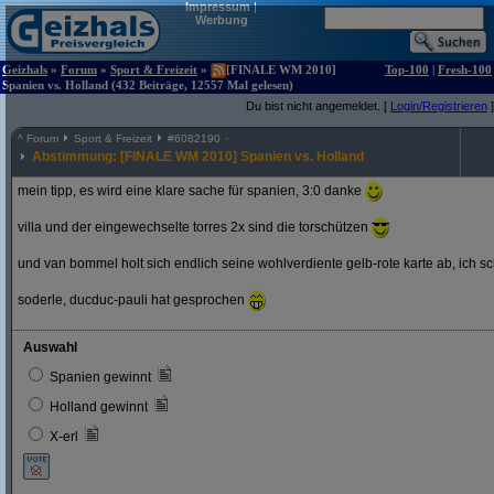
Impressum
|
Werbung
Geizhals
»
Forum
»
Sport & Freizeit
»
[FINALE WM 2010]
Top-100
|
Fresh-100
Spanien vs. Holland (432 Beiträge, 12557 Mal gelesen)
Du bist nicht angemeldet. [
Login/Registrieren
]
^
Forum
Sport & Freizeit
#
6082190
Abstimmung: [FINALE WM 2010] Spanien vs. Holland
mein tipp, es wird eine klare sache für spanien, 3:0 danke
villa und der eingewechselte torres 2x sind die torschützen
und van bommel holt sich endlich seine wohlverdiente gelb-rote karte ab, ich s
soderle, ducduc-pauli hat gesprochen
Auswahl
Spanien gewinnt
Holland gewinnt
X-erl