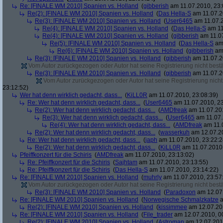
Re: [FINALE WM 2010] Spanien vs. Holland
(
gibberish
am 11.07.2010, 23:
Re(2): [FINALE WM 2010] Spanien vs. Holland
(
Das Hella-S
am 11.07.2
Re(3): [FINALE WM 2010] Spanien vs. Holland
(
User6465
am 11.07.2
Re(4): [FINALE WM 2010] Spanien vs. Holland
(
Das Hella-S
am 11
Re(4): [FINALE WM 2010] Spanien vs. Holland
(
gibberish
am 11.07
Re(5): [FINALE WM 2010] Spanien vs. Holland
(
Das Hella-S
am 
Re(6): [FINALE WM 2010] Spanien vs. Holland
(
gibberish
am 
Re(3): [FINALE WM 2010] Spanien vs. Holland
(
gibberish
am 11.07.2
Vom Autor zurückgezogen oder Autor hat seine Registrierung nicht bestä
Re(3): [FINALE WM 2010] Spanien vs. Holland
(
gibberish
am 11.07.2
Vom Autor zurückgezogen oder Autor hat seine Registrierung nicht 
23:12:52)
Wer hat denn wirklich gedacht, dass...
(
KiLL0R
am 11.07.2010, 23:08:39)
Re: Wer hat denn wirklich gedacht, dass...
(
User6465
am 11.07.2010, 23
Re(2): Wer hat denn wirklich gedacht, dass...
(
AMDfreak
am 11.07.201
Re(3): Wer hat denn wirklich gedacht, dass...
(
User6465
am 11.07.
Re(4): Wer hat denn wirklich gedacht, dass...
(
AMDfreak
am 11.0
Re(2): Wer hat denn wirklich gedacht, dass...
(
wasserkuh
am 12.07.20
Re: Wer hat denn wirklich gedacht, dass...
(
japh
am 11.07.2010, 23:22:2
Re(2): Wer hat denn wirklich gedacht, dass...
(
KiLL0R
am 11.07.2010,
Pfeiffkonzert für die Schiris
(
AMDfreak
am 11.07.2010, 23:13:02)
Re: Pfeiffkonzert für die Schiris
(
Sajhtam
am 11.07.2010, 23:13:55)
Re: Pfeiffkonzert für die Schiris
(
Das Hella-S
am 11.07.2010, 23:14:22)
Re: [FINALE WM 2010] Spanien vs. Holland
(
muhrly
am 11.07.2010, 23:57
Vom Autor zurückgezogen oder Autor hat seine Registrierung nicht bestä
Re(3): [FINALE WM 2010] Spanien vs. Holland
(
Paradoxon
am 12.07.
Re: [FINALE WM 2010] Spanien vs. Holland
(
Norwegische Schmalzkatze
a
Re(2): [FINALE WM 2010] Spanien vs. Holland
(
kissimmee
am 12.07.201
Re: [FINALE WM 2010] Spanien vs. Holland
(
File_trader
am 12.07.2010, 0
Re(2): [FINALE WM 2010] Spanien vs. Holland
(
Astroman
am 12.07.2010