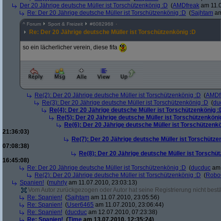
Der 20 Jährige deutsche Müller ist Torschützenkönig :D
(
AMDfreak
am 11.0
Re: Der 20 Jährige deutsche Müller ist Torschützenkönig :D
(
Sajhtam
am
^
Forum
Sport & Freizeit
#
6082968
Re: Der 20 Jährige deutsche Müller ist Torschützenkönig :D
so ein lächerlicher verein, diese fifa
Re(2): Der 20 Jährige deutsche Müller ist Torschützenkönig :D
(
AMDf
Re(3): Der 20 Jährige deutsche Müller ist Torschützenkönig :D
(
du
Re(4): Der 20 Jährige deutsche Müller ist Torschützenkönig :
Re(5): Der 20 Jährige deutsche Müller ist Torschützenköni
Re(6): Der 20 Jährige deutsche Müller ist Torschützenk
21:36:03)
Re(7): Der 20 Jährige deutsche Müller ist Torschütze
07:08:38)
Re(8): Der 20 Jährige deutsche Müller ist Torschü
16:45:08)
Re: Der 20 Jährige deutsche Müller ist Torschützenkönig :D
(
ducduc
am 
Re(2): Der 20 Jährige deutsche Müller ist Torschützenkönig :D
(
Robo
Spanien!
(
muhrly
am 11.07.2010, 23:03:13)
Vom Autor zurückgezogen oder Autor hat seine Registrierung nicht bestä
Re: Spanien!
(
Sajhtam
am 11.07.2010, 23:05:56)
Re: Spanien!
(
User6465
am 11.07.2010, 23:06:44)
Re: Spanien!
(
ducduc
am 12.07.2010, 07:23:38)
Re: Spanien!
(
Time
am 13.07.2010, 12:35:24)