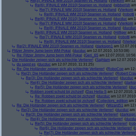
Re(5): [FINALE WM 2010] Spanien vs. Holland
(
Vierkorn
am 12.
Re(6): [FINALE WM 2010] Spanien vs. Holland
(
gibberish
am 
Re(7): [FINALE WM 2010] Spanien vs. Holland
(
Vierkorn
a
Re(8): [FINALE WM 2010] Spanien vs. Holland
(
robotti
a
Re(6): [FINALE WM 2010] Spanien vs. Holland
(
ducduc
am 12
Re(7): [FINALE WM 2010] Spanien vs. Holland
(
Vierkorn
a
Re(8): [FINALE WM 2010] Spanien vs. Holland
(
ducduc
Re(6): [FINALE WM 2010] Spanien vs. Holland
(
Hilfiger
am 12
Re(7): [FINALE WM 2010] Spanien vs. Holland
(
robotti
am 
Re(8): [FINALE WM 2010] Spanien vs. Holland
(
Vierko
Re(2): [FINALE WM 2010] Spanien vs. Holland
(
darksign1
am 12.07.201
Flitzer Jimmy Jump beim WM-Pokal
(
ducduc
am 12.07.2010, 10:53:08)
Re: Flitzer Jimmy Jump beim WM-Pokal
(
Geri_65
am 12.07.2010, 10:56
Die Holländer zeigen sich als schlechte Verlierer!
(
Sajhtam
am 12.07.2010,
du sagst es
(
ducduc
am 12.07.2010, 11:31:25)
Re: Die Holländer zeigen sich als schlechte Verlierer!
(
RoboCop
am 12.
Re(2): Die Holländer zeigen sich als schlechte Verlierer!
(
Robert Cra
Re(3): Die Holländer zeigen sich als schlechte Verlierer!
(
ducduc
a
Re(4): Die Holländer zeigen sich als schlechte Verlierer!
(
darks
Re(5): Die Holländer zeigen sich als schlechte Verlierer!
(
du
Robben zoekt schuld bij zichzelf
(
Das Hella-S
am 12.07.2010, 1
Re: Robben zoekt schuld bij zichzelf
(
ducduc
am 12.07.2010,
Re: Robben zoekt schuld bij zichzelf
(
Collectors_edition
am 1
Re: Die Holländer zeigen sich als schlechte Verlierer!
(
Wizard51
am 12.0
Re(2): Die Holländer zeigen sich als schlechte Verlierer!
(
ducduc
am 1
Re(3): Die Holländer zeigen sich als schlechte Verlierer!
(
darksign
Re(4): Die Holländer zeigen sich als schlechte Verlierer!
(
ducdu
Re(5): Die Holländer zeigen sich als schlechte Verlierer!
(
rob
Re(6): Die Holländer zeigen sich als schlechte Verlierer!
(
Re(7): Die Holländer zeigen sich als schlechte Verlierer