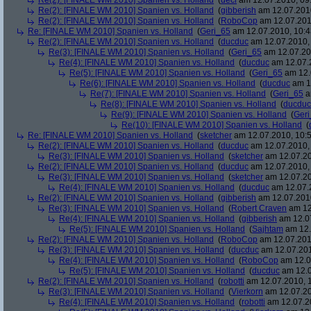
Re(2): [FINALE WM 2010] Spanien vs. Holland
(
deci
am 12.07.2010, 09
Re(2): [FINALE WM 2010] Spanien vs. Holland
(
gibberish
am 12.07.2010
Re(2): [FINALE WM 2010] Spanien vs. Holland
(
RoboCop
am 12.07.201
Re: [FINALE WM 2010] Spanien vs. Holland
(
Geri_65
am 12.07.2010, 10:4
Re(2): [FINALE WM 2010] Spanien vs. Holland
(
ducduc
am 12.07.2010, 
Re(3): [FINALE WM 2010] Spanien vs. Holland
(
Geri_65
am 12.07.20
Re(4): [FINALE WM 2010] Spanien vs. Holland
(
ducduc
am 12.07.2
Re(5): [FINALE WM 2010] Spanien vs. Holland
(
Geri_65
am 12.
Re(6): [FINALE WM 2010] Spanien vs. Holland
(
ducduc
am 12
Re(7): [FINALE WM 2010] Spanien vs. Holland
(
Geri_65
a
Re(8): [FINALE WM 2010] Spanien vs. Holland
(
ducduc
Re(9): [FINALE WM 2010] Spanien vs. Holland
(
Ger
Re(10): [FINALE WM 2010] Spanien vs. Holland
(
Re: [FINALE WM 2010] Spanien vs. Holland
(
sketcher
am 12.07.2010, 10:5
Re(2): [FINALE WM 2010] Spanien vs. Holland
(
ducduc
am 12.07.2010, 
Re(3): [FINALE WM 2010] Spanien vs. Holland
(
sketcher
am 12.07.20
Re(2): [FINALE WM 2010] Spanien vs. Holland
(
ducduc
am 12.07.2010, 
Re(3): [FINALE WM 2010] Spanien vs. Holland
(
sketcher
am 12.07.20
Re(4): [FINALE WM 2010] Spanien vs. Holland
(
ducduc
am 12.07.2
Re(2): [FINALE WM 2010] Spanien vs. Holland
(
gibberish
am 12.07.2010
Re(3): [FINALE WM 2010] Spanien vs. Holland
(
Robert Craven
am 12
Re(4): [FINALE WM 2010] Spanien vs. Holland
(
gibberish
am 12.07
Re(5): [FINALE WM 2010] Spanien vs. Holland
(
Sajhtam
am 12.
Re(2): [FINALE WM 2010] Spanien vs. Holland
(
RoboCop
am 12.07.2010
Re(3): [FINALE WM 2010] Spanien vs. Holland
(
ducduc
am 12.07.201
Re(4): [FINALE WM 2010] Spanien vs. Holland
(
RoboCop
am 12.0
Re(5): [FINALE WM 2010] Spanien vs. Holland
(
ducduc
am 12.0
Re(2): [FINALE WM 2010] Spanien vs. Holland
(
robotti
am 12.07.2010, 1
Re(3): [FINALE WM 2010] Spanien vs. Holland
(
Vierkorn
am 12.07.20
Re(4): [FINALE WM 2010] Spanien vs. Holland
(
robotti
am 12.07.20