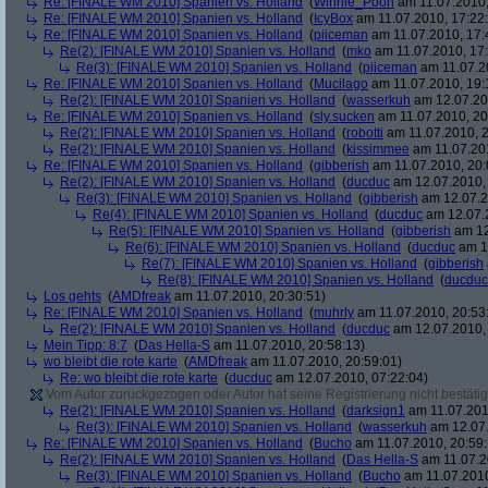
Re: [FINALE WM 2010] Spanien vs. Holland
(
Winnie_Pooh
am 11.07.2010,
Re: [FINALE WM 2010] Spanien vs. Holland
(
IcyBox
am 11.07.2010, 17:22
Re: [FINALE WM 2010] Spanien vs. Holland
(
piiceman
am 11.07.2010, 17:
Re(2): [FINALE WM 2010] Spanien vs. Holland
(
mko
am 11.07.2010, 17:
Re(3): [FINALE WM 2010] Spanien vs. Holland
(
piiceman
am 11.07.2
Re: [FINALE WM 2010] Spanien vs. Holland
(
Mucilago
am 11.07.2010, 19:
Re(2): [FINALE WM 2010] Spanien vs. Holland
(
wasserkuh
am 12.07.20
Re: [FINALE WM 2010] Spanien vs. Holland
(
sly.sucken
am 11.07.2010, 20
Re(2): [FINALE WM 2010] Spanien vs. Holland
(
robotti
am 11.07.2010, 2
Re(2): [FINALE WM 2010] Spanien vs. Holland
(
kissimmee
am 11.07.201
Re: [FINALE WM 2010] Spanien vs. Holland
(
gibberish
am 11.07.2010, 20:
Re(2): [FINALE WM 2010] Spanien vs. Holland
(
ducduc
am 12.07.2010, 
Re(3): [FINALE WM 2010] Spanien vs. Holland
(
gibberish
am 12.07.2
Re(4): [FINALE WM 2010] Spanien vs. Holland
(
ducduc
am 12.07.2
Re(5): [FINALE WM 2010] Spanien vs. Holland
(
gibberish
am 12
Re(6): [FINALE WM 2010] Spanien vs. Holland
(
ducduc
am 12
Re(7): [FINALE WM 2010] Spanien vs. Holland
(
gibberish
Re(8): [FINALE WM 2010] Spanien vs. Holland
(
ducduc
Los gehts
(
AMDfreak
am 11.07.2010, 20:30:51)
Re: [FINALE WM 2010] Spanien vs. Holland
(
muhrly
am 11.07.2010, 20:53
Re(2): [FINALE WM 2010] Spanien vs. Holland
(
ducduc
am 12.07.2010, 
Mein Tipp: 8:7
(
Das Hella-S
am 11.07.2010, 20:58:13)
wo bleibt die rote karte
(
AMDfreak
am 11.07.2010, 20:59:01)
Re: wo bleibt die rote karte
(
ducduc
am 12.07.2010, 07:22:04)
Vom Autor zurückgezogen oder Autor hat seine Registrierung nicht bestätig
Re(2): [FINALE WM 2010] Spanien vs. Holland
(
darksign1
am 11.07.201
Re(3): [FINALE WM 2010] Spanien vs. Holland
(
wasserkuh
am 12.07.
Re: [FINALE WM 2010] Spanien vs. Holland
(
Bucho
am 11.07.2010, 20:59:
Re(2): [FINALE WM 2010] Spanien vs. Holland
(
Das Hella-S
am 11.07.2
Re(3): [FINALE WM 2010] Spanien vs. Holland
(
Bucho
am 11.07.2010