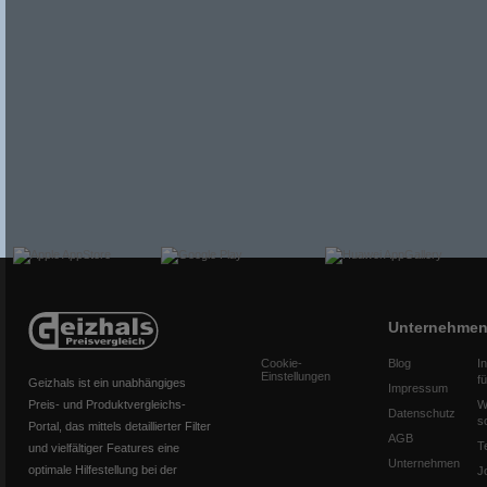
Unternehme
Cookie-
Blog
I
Einstellungen
f
Geizhals ist ein unabhängiges
Impressum
Preis- und Produktvergleichs-
W
Datenschutz
s
Portal, das mittels detaillierter Filter
AGB
T
und vielfältiger Features eine
Unternehmen
optimale Hilfestellung bei der
J