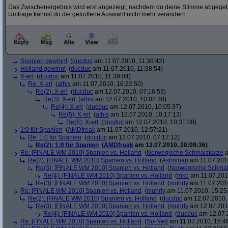
Das Zwischenergebnis wird erst angezeigt, nachdem du deine Stimme abgegebe
Umfrage kannst du die getroffene Auswahl nicht mehr verändern.
Spanien gewinnt
(
ducduc
am 11.07.2010, 11:38:42)
Holland gewinnt
(
ducduc
am 11.07.2010, 11:38:54)
X-erl
(
ducduc
am 11.07.2010, 11:39:04)
Re: X-erl
(
athis
am 11.07.2010, 16:22:50)
Re(2): X-erl
(
ducduc
am 12.07.2010, 07:16:53)
Re(3): X-erl
(
athis
am 12.07.2010, 10:02:38)
Re(4): X-erl
(
ducduc
am 12.07.2010, 10:05:37)
Re(5): X-erl
(
athis
am 12.07.2010, 10:17:13)
Re(6): X-erl
(
ducduc
am 12.07.2010, 10:31:08)
1:0 für Spanien
(
AMDfreak
am 11.07.2010, 12:57:21)
Re: 1:0 für Spanien
(
ducduc
am 12.07.2010, 07:17:12)
Re(2): 1:0 für Spanien
(
AMDfreak
am 12.07.2010, 20:09:36)
Re: [FINALE WM 2010] Spanien vs. Holland
(
Norwegische Schmalzkatze
a
Re(2): [FINALE WM 2010] Spanien vs. Holland
(
Astroman
am 11.07.2010
Re(3): [FINALE WM 2010] Spanien vs. Holland
(
Norwegische Schmal
Re(4): [FINALE WM 2010] Spanien vs. Holland
(
mko
am 11.07.2010
Re(3): [FINALE WM 2010] Spanien vs. Holland
(
muhrly
am 11.07.2010
Re: [FINALE WM 2010] Spanien vs. Holland
(
muhrly
am 11.07.2010, 15:25
Re(2): [FINALE WM 2010] Spanien vs. Holland
(
ducduc
am 12.07.2010, 
Re(3): [FINALE WM 2010] Spanien vs. Holland
(
muhrly
am 12.07.2010
Re(4): [FINALE WM 2010] Spanien vs. Holland
(
ducduc
am 12.07.2
Re: [FINALE WM 2010] Spanien vs. Holland
(
So-Ned
am 11.07.2010, 15:4