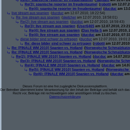
Re(2): spanische reporter im freudentaumel
(
Sajhtam
am 12.07.20
Re(3): spanische reporter im freudentaumel
(
robotti
am 12.07.2
Re(4): spanische reporter im freudentaumel
(
ducduc
am 13.0
live stream aus spanien
(
ducduc
am 12.07.2010, 18:22:54)
Re: live stream aus spanien
(
sketcher
am 12.07.2010, 18:58:01)
Re(2): live stream aus spanien
(
ducduc
am 12.07.2010, 18:59:43)
Re(3): live stream aus spanien
(
User6465
am 12.07.2010, 23:21
Re(4): live stream aus spanien
(
Das Hella-S
am 12.07.2010, 
Re(4): live stream aus spanien
(
ducduc
am 13.07.2010, 07:33
diese bilder sind schwer zu ertragen
(
ducduc
am 12.07.2010, 19:01:
Re: diese bilder sind schwer zu ertragen
(
robotti
am 12.07.2010,
Re: [FINALE WM 2010] Spanien vs. Holland
(
Norwegische Schmalzkatz
Re: [FINALE WM 2010] Spanien vs. Holland
(
Norwegische Schmalzkatz
Re(2): [FINALE WM 2010] Spanien vs. Holland
(
ducduc
am 14.07.2010
Re(3): [FINALE WM 2010] Spanien vs. Holland
(
Norwegische Schm
Re(4): [FINALE WM 2010] Spanien vs. Holland
(
ducduc
am 14.07
Re(5): [FINALE WM 2010] Spanien vs. Holland
(
Norwegische 
Re(6): [FINALE WM 2010] Spanien vs. Holland
(
ducduc
am 
Dieses Forum ist eine frei zugängliche Diskussionsplattform.
Der Betreiber übernimmt keine Verantwortung für den Inhalt der Beiträge und behält sich das
Recht vor, Beiträge mit rechtswidrigem oder anstößigem Inhalt zu löschen.
Datenschutzerklärung