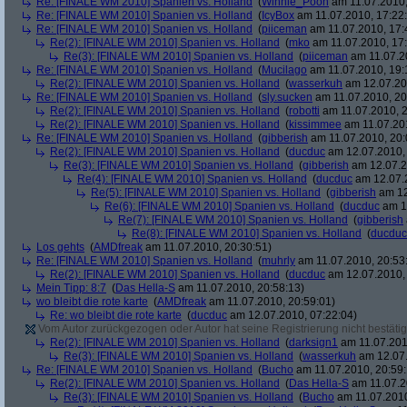
Re: [FINALE WM 2010] Spanien vs. Holland
(
Winnie_Pooh
am 11.07.2010,
Re: [FINALE WM 2010] Spanien vs. Holland
(
IcyBox
am 11.07.2010, 17:22
Re: [FINALE WM 2010] Spanien vs. Holland
(
piiceman
am 11.07.2010, 17:
Re(2): [FINALE WM 2010] Spanien vs. Holland
(
mko
am 11.07.2010, 17:
Re(3): [FINALE WM 2010] Spanien vs. Holland
(
piiceman
am 11.07.2
Re: [FINALE WM 2010] Spanien vs. Holland
(
Mucilago
am 11.07.2010, 19:
Re(2): [FINALE WM 2010] Spanien vs. Holland
(
wasserkuh
am 12.07.20
Re: [FINALE WM 2010] Spanien vs. Holland
(
sly.sucken
am 11.07.2010, 20
Re(2): [FINALE WM 2010] Spanien vs. Holland
(
robotti
am 11.07.2010, 2
Re(2): [FINALE WM 2010] Spanien vs. Holland
(
kissimmee
am 11.07.201
Re: [FINALE WM 2010] Spanien vs. Holland
(
gibberish
am 11.07.2010, 20:
Re(2): [FINALE WM 2010] Spanien vs. Holland
(
ducduc
am 12.07.2010, 
Re(3): [FINALE WM 2010] Spanien vs. Holland
(
gibberish
am 12.07.2
Re(4): [FINALE WM 2010] Spanien vs. Holland
(
ducduc
am 12.07.2
Re(5): [FINALE WM 2010] Spanien vs. Holland
(
gibberish
am 12
Re(6): [FINALE WM 2010] Spanien vs. Holland
(
ducduc
am 12
Re(7): [FINALE WM 2010] Spanien vs. Holland
(
gibberish
Re(8): [FINALE WM 2010] Spanien vs. Holland
(
ducduc
Los gehts
(
AMDfreak
am 11.07.2010, 20:30:51)
Re: [FINALE WM 2010] Spanien vs. Holland
(
muhrly
am 11.07.2010, 20:53
Re(2): [FINALE WM 2010] Spanien vs. Holland
(
ducduc
am 12.07.2010, 
Mein Tipp: 8:7
(
Das Hella-S
am 11.07.2010, 20:58:13)
wo bleibt die rote karte
(
AMDfreak
am 11.07.2010, 20:59:01)
Re: wo bleibt die rote karte
(
ducduc
am 12.07.2010, 07:22:04)
Vom Autor zurückgezogen oder Autor hat seine Registrierung nicht bestätig
Re(2): [FINALE WM 2010] Spanien vs. Holland
(
darksign1
am 11.07.201
Re(3): [FINALE WM 2010] Spanien vs. Holland
(
wasserkuh
am 12.07.
Re: [FINALE WM 2010] Spanien vs. Holland
(
Bucho
am 11.07.2010, 20:59:
Re(2): [FINALE WM 2010] Spanien vs. Holland
(
Das Hella-S
am 11.07.2
Re(3): [FINALE WM 2010] Spanien vs. Holland
(
Bucho
am 11.07.2010