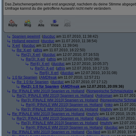
Das Zwischenergebnis wird erst angezeigt, nachdem du deine Stimme abgegebe
Umfrage kannst du die getroffene Auswahl nicht mehr verändern.
Spanien gewinnt
(
ducduc
am 11.07.2010, 11:38:42)
Holland gewinnt
(
ducduc
am 11.07.2010, 11:38:54)
X-erl
(
ducduc
am 11.07.2010, 11:39:04)
Re: X-erl
(
athis
am 11.07.2010, 16:22:50)
Re(2): X-erl
(
ducduc
am 12.07.2010, 07:16:53)
Re(3): X-erl
(
athis
am 12.07.2010, 10:02:38)
Re(4): X-erl
(
ducduc
am 12.07.2010, 10:05:37)
Re(5): X-erl
(
athis
am 12.07.2010, 10:17:13)
Re(6): X-erl
(
ducduc
am 12.07.2010, 10:31:08)
1:0 für Spanien
(
AMDfreak
am 11.07.2010, 12:57:21)
Re: 1:0 für Spanien
(
ducduc
am 12.07.2010, 07:17:12)
Re(2): 1:0 für Spanien
(
AMDfreak
am 12.07.2010, 20:09:36)
Re: [FINALE WM 2010] Spanien vs. Holland
(
Norwegische Schmalzkatze
a
Re(2): [FINALE WM 2010] Spanien vs. Holland
(
Astroman
am 11.07.2010
Re(3): [FINALE WM 2010] Spanien vs. Holland
(
Norwegische Schmal
Re(4): [FINALE WM 2010] Spanien vs. Holland
(
mko
am 11.07.2010
Re(3): [FINALE WM 2010] Spanien vs. Holland
(
muhrly
am 11.07.2010
Re: [FINALE WM 2010] Spanien vs. Holland
(
muhrly
am 11.07.2010, 15:25
Re(2): [FINALE WM 2010] Spanien vs. Holland
(
ducduc
am 12.07.2010, 
Re(3): [FINALE WM 2010] Spanien vs. Holland
(
muhrly
am 12.07.2010
Re(4): [FINALE WM 2010] Spanien vs. Holland
(
ducduc
am 12.07.2
Re: [FINALE WM 2010] Spanien vs. Holland
(
So-Ned
am 11.07.2010, 15:4