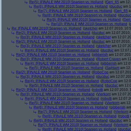
Re(5): [FINALE WM 2010] Spanien vs. Holland
(
Geri_65
am 12.
Re(6): [FINALE WM 2010] Spanien vs. Holland
(
ducduc
am 12
Re(7): [FINALE WM 2010] Spanien vs. Holland
(
Geri_65
a
Re(8): [FINALE WM 2010] Spanien vs. Holland
(
ducduc
Re(9): [FINALE WM 2010] Spanien vs. Holland
(
Ger
Re(10): [FINALE WM 2010] Spanien vs. Holland
(
Re: [FINALE WM 2010] Spanien vs. Holland
(
sketcher
am 12.07.2010, 10:5
Re(2): [FINALE WM 2010] Spanien vs. Holland
(
ducduc
am 12.07.2010, 
Re(3): [FINALE WM 2010] Spanien vs. Holland
(
sketcher
am 12.07.20
Re(2): [FINALE WM 2010] Spanien vs. Holland
(
ducduc
am 12.07.2010, 
Re(3): [FINALE WM 2010] Spanien vs. Holland
(
sketcher
am 12.07.20
Re(4): [FINALE WM 2010] Spanien vs. Holland
(
ducduc
am 12.07.2
Re(2): [FINALE WM 2010] Spanien vs. Holland
(
gibberish
am 12.07.2010
Re(3): [FINALE WM 2010] Spanien vs. Holland
(
Robert Craven
am 12
Re(4): [FINALE WM 2010] Spanien vs. Holland
(
gibberish
am 12.07
Re(5): [FINALE WM 2010] Spanien vs. Holland
(
Sajhtam
am 12.
Re(2): [FINALE WM 2010] Spanien vs. Holland
(
RoboCop
am 12.07.2010
Re(3): [FINALE WM 2010] Spanien vs. Holland
(
ducduc
am 12.07.201
Re(4): [FINALE WM 2010] Spanien vs. Holland
(
RoboCop
am 12.0
Re(5): [FINALE WM 2010] Spanien vs. Holland
(
ducduc
am 12.0
Re(2): [FINALE WM 2010] Spanien vs. Holland
(
robotti
am 12.07.2010, 1
Re(3): [FINALE WM 2010] Spanien vs. Holland
(
Vierkorn
am 12.07.20
Re(4): [FINALE WM 2010] Spanien vs. Holland
(
robotti
am 12.07.20
Re(5): [FINALE WM 2010] Spanien vs. Holland
(
Vierkorn
am 12.
Re(6): [FINALE WM 2010] Spanien vs. Holland
(
gibberish
am 
Re(7): [FINALE WM 2010] Spanien vs. Holland
(
Vierkorn
a
Re(8): [FINALE WM 2010] Spanien vs. Holland
(
robotti
a
Re(6): [FINALE WM 2010] Spanien vs. Holland
(
ducduc
am 12
Re(7): [FINALE WM 2010] Spanien vs. Holland
(
Vierkorn
a
Re(8): [FINALE WM 2010] Spanien vs. Holland
(
ducduc