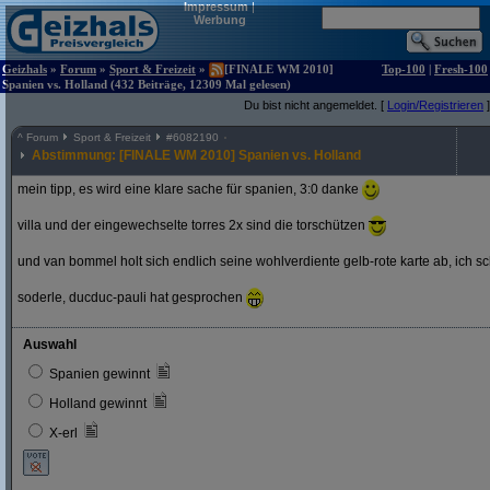
Impressum
|
Werbung
Geizhals
»
Forum
»
Sport & Freizeit
»
[FINALE WM 2010]
Top-100
|
Fresh-100
Spanien vs. Holland (432 Beiträge, 12309 Mal gelesen)
Du bist nicht angemeldet. [
Login/Registrieren
]
^
Forum
Sport & Freizeit
#
6082190
Abstimmung: [FINALE WM 2010] Spanien vs. Holland
mein tipp, es wird eine klare sache für spanien, 3:0 danke
villa und der eingewechselte torres 2x sind die torschützen
und van bommel holt sich endlich seine wohlverdiente gelb-rote karte ab, ich s
soderle, ducduc-pauli hat gesprochen
Auswahl
Spanien gewinnt
Holland gewinnt
X-erl