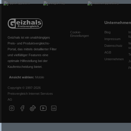
Unternehme
Cookie-
Blog
I
Einstellungen
f
Geizhals ist ein unabhängiges
Impressum
Preis- und Produktvergleichs-
W
Datenschutz
s
Portal, das mittels detaillierter Filter
AGB
T
und vielfältiger Features eine
Unternehmen
optimale Hilfestellung bei der
J
Kaufentscheidung bietet.
P
Ansicht wählen:
Mobile
Copyright © 1997-2026
Preisvergleich Internet Services
AG