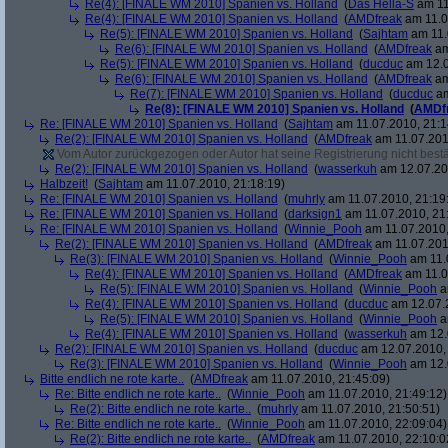
Re(4): [FINALE WM 2010] Spanien vs. Holland
(
Das Hella-S
am 11
Re(4): [FINALE WM 2010] Spanien vs. Holland
(
AMDfreak
am 11.0
Re(5): [FINALE WM 2010] Spanien vs. Holland
(
Sajhtam
am 11.
Re(6): [FINALE WM 2010] Spanien vs. Holland
(
AMDfreak
am
Re(5): [FINALE WM 2010] Spanien vs. Holland
(
ducduc
am 12.0
Re(6): [FINALE WM 2010] Spanien vs. Holland
(
AMDfreak
am
Re(7): [FINALE WM 2010] Spanien vs. Holland
(
ducduc
am
Re(8): [FINALE WM 2010] Spanien vs. Holland
(
AMDf
Re: [FINALE WM 2010] Spanien vs. Holland
(
Sajhtam
am 11.07.2010, 21:1
Re(2): [FINALE WM 2010] Spanien vs. Holland
(
AMDfreak
am 11.07.201
Vom Autor zurückgezogen oder Autor hat seine Registrierung nicht bestä
Re(2): [FINALE WM 2010] Spanien vs. Holland
(
wasserkuh
am 12.07.20
Halbzeit!
(
Sajhtam
am 11.07.2010, 21:18:19)
Re: [FINALE WM 2010] Spanien vs. Holland
(
muhrly
am 11.07.2010, 21:19
Re: [FINALE WM 2010] Spanien vs. Holland
(
darksign1
am 11.07.2010, 21
Re: [FINALE WM 2010] Spanien vs. Holland
(
Winnie_Pooh
am 11.07.2010,
Re(2): [FINALE WM 2010] Spanien vs. Holland
(
AMDfreak
am 11.07.201
Re(3): [FINALE WM 2010] Spanien vs. Holland
(
Winnie_Pooh
am 11.
Re(4): [FINALE WM 2010] Spanien vs. Holland
(
AMDfreak
am 11.0
Re(5): [FINALE WM 2010] Spanien vs. Holland
(
Winnie_Pooh
a
Re(4): [FINALE WM 2010] Spanien vs. Holland
(
ducduc
am 12.07.2
Re(5): [FINALE WM 2010] Spanien vs. Holland
(
Winnie_Pooh
a
Re(4): [FINALE WM 2010] Spanien vs. Holland
(
wasserkuh
am 12.
Re(2): [FINALE WM 2010] Spanien vs. Holland
(
ducduc
am 12.07.2010, 
Re(3): [FINALE WM 2010] Spanien vs. Holland
(
Winnie_Pooh
am 12.
Bitte endlich ne rote karte..
(
AMDfreak
am 11.07.2010, 21:45:09)
Re: Bitte endlich ne rote karte..
(
Winnie_Pooh
am 11.07.2010, 21:49:12)
Re(2): Bitte endlich ne rote karte..
(
muhrly
am 11.07.2010, 21:50:51)
Re: Bitte endlich ne rote karte..
(
Winnie_Pooh
am 11.07.2010, 22:09:04)
Re(2): Bitte endlich ne rote karte..
(
AMDfreak
am 11.07.2010, 22:10:0