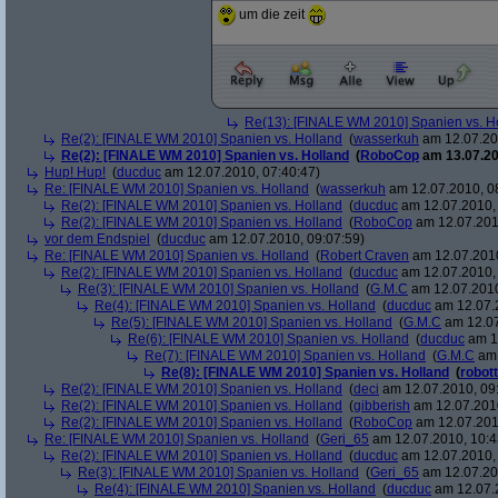
um die zeit
Re(13): [FINALE WM 2010] Spanien vs. H
Re(2): [FINALE WM 2010] Spanien vs. Holland
(
wasserkuh
am 12.07.20
Re(2): [FINALE WM 2010] Spanien vs. Holland
(
RoboCop
am 13.07.20
Hup! Hup!
(
ducduc
am 12.07.2010, 07:40:47)
Re: [FINALE WM 2010] Spanien vs. Holland
(
wasserkuh
am 12.07.2010, 0
Re(2): [FINALE WM 2010] Spanien vs. Holland
(
ducduc
am 12.07.2010, 
Re(2): [FINALE WM 2010] Spanien vs. Holland
(
RoboCop
am 12.07.201
vor dem Endspiel
(
ducduc
am 12.07.2010, 09:07:59)
Re: [FINALE WM 2010] Spanien vs. Holland
(
Robert Craven
am 12.07.2010
Re(2): [FINALE WM 2010] Spanien vs. Holland
(
ducduc
am 12.07.2010, 
Re(3): [FINALE WM 2010] Spanien vs. Holland
(
G.M.C
am 12.07.2010
Re(4): [FINALE WM 2010] Spanien vs. Holland
(
ducduc
am 12.07.2
Re(5): [FINALE WM 2010] Spanien vs. Holland
(
G.M.C
am 12.07
Re(6): [FINALE WM 2010] Spanien vs. Holland
(
ducduc
am 12
Re(7): [FINALE WM 2010] Spanien vs. Holland
(
G.M.C
am 
Re(8): [FINALE WM 2010] Spanien vs. Holland
(
robott
Re(2): [FINALE WM 2010] Spanien vs. Holland
(
deci
am 12.07.2010, 09
Re(2): [FINALE WM 2010] Spanien vs. Holland
(
gibberish
am 12.07.2010
Re(2): [FINALE WM 2010] Spanien vs. Holland
(
RoboCop
am 12.07.201
Re: [FINALE WM 2010] Spanien vs. Holland
(
Geri_65
am 12.07.2010, 10:4
Re(2): [FINALE WM 2010] Spanien vs. Holland
(
ducduc
am 12.07.2010, 
Re(3): [FINALE WM 2010] Spanien vs. Holland
(
Geri_65
am 12.07.20
Re(4): [FINALE WM 2010] Spanien vs. Holland
(
ducduc
am 12.07.2