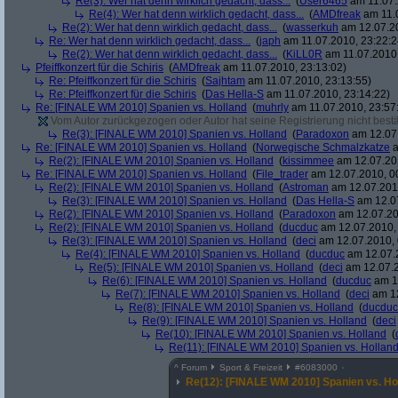
Re(3): Wer hat denn wirklich gedacht, dass...
(
User6465
am 11.07.
Re(4): Wer hat denn wirklich gedacht, dass...
(
AMDfreak
am 11.0
Re(2): Wer hat denn wirklich gedacht, dass...
(
wasserkuh
am 12.07.20
Re: Wer hat denn wirklich gedacht, dass...
(
japh
am 11.07.2010, 23:22:2
Re(2): Wer hat denn wirklich gedacht, dass...
(
KiLL0R
am 11.07.2010,
Pfeiffkonzert für die Schiris
(
AMDfreak
am 11.07.2010, 23:13:02)
Re: Pfeiffkonzert für die Schiris
(
Sajhtam
am 11.07.2010, 23:13:55)
Re: Pfeiffkonzert für die Schiris
(
Das Hella-S
am 11.07.2010, 23:14:22)
Re: [FINALE WM 2010] Spanien vs. Holland
(
muhrly
am 11.07.2010, 23:57
Vom Autor zurückgezogen oder Autor hat seine Registrierung nicht bestä
Re(3): [FINALE WM 2010] Spanien vs. Holland
(
Paradoxon
am 12.07.
Re: [FINALE WM 2010] Spanien vs. Holland
(
Norwegische Schmalzkatze
a
Re(2): [FINALE WM 2010] Spanien vs. Holland
(
kissimmee
am 12.07.201
Re: [FINALE WM 2010] Spanien vs. Holland
(
File_trader
am 12.07.2010, 0
Re(2): [FINALE WM 2010] Spanien vs. Holland
(
Astroman
am 12.07.2010
Re(3): [FINALE WM 2010] Spanien vs. Holland
(
Das Hella-S
am 12.07
Re(2): [FINALE WM 2010] Spanien vs. Holland
(
Paradoxon
am 12.07.20
Re(2): [FINALE WM 2010] Spanien vs. Holland
(
ducduc
am 12.07.2010, 
Re(3): [FINALE WM 2010] Spanien vs. Holland
(
deci
am 12.07.2010, 
Re(4): [FINALE WM 2010] Spanien vs. Holland
(
ducduc
am 12.07.2
Re(5): [FINALE WM 2010] Spanien vs. Holland
(
deci
am 12.07.2
Re(6): [FINALE WM 2010] Spanien vs. Holland
(
ducduc
am 12
Re(7): [FINALE WM 2010] Spanien vs. Holland
(
deci
am 12
Re(8): [FINALE WM 2010] Spanien vs. Holland
(
ducduc
Re(9): [FINALE WM 2010] Spanien vs. Holland
(
deci
Re(10): [FINALE WM 2010] Spanien vs. Holland
(
Re(11): [FINALE WM 2010] Spanien vs. Hollan
^
Forum
Sport & Freizeit
#
6083000
Re(12): [FINALE WM 2010] Spanien vs. Ho