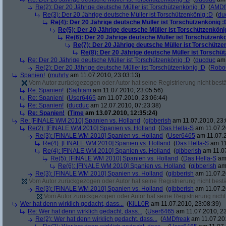
Re(2): Der 20 Jährige deutsche Müller ist Torschützenkönig :D
(
AMDf
Re(3): Der 20 Jährige deutsche Müller ist Torschützenkönig :D
(
du
Re(4): Der 20 Jährige deutsche Müller ist Torschützenkönig :
Re(5): Der 20 Jährige deutsche Müller ist Torschützenköni
Re(6): Der 20 Jährige deutsche Müller ist Torschützenk
Re(7): Der 20 Jährige deutsche Müller ist Torschütze
Re(8): Der 20 Jährige deutsche Müller ist Torschü
Re: Der 20 Jährige deutsche Müller ist Torschützenkönig :D
(
ducduc
am 
Re(2): Der 20 Jährige deutsche Müller ist Torschützenkönig :D
(
Robo
Spanien!
(
muhrly
am 11.07.2010, 23:03:13)
Vom Autor zurückgezogen oder Autor hat seine Registrierung nicht bestä
Re: Spanien!
(
Sajhtam
am 11.07.2010, 23:05:56)
Re: Spanien!
(
User6465
am 11.07.2010, 23:06:44)
Re: Spanien!
(
ducduc
am 12.07.2010, 07:23:38)
Re: Spanien!
(
Time
am 13.07.2010, 12:35:24)
Re: [FINALE WM 2010] Spanien vs. Holland
(
gibberish
am 11.07.2010, 23:
Re(2): [FINALE WM 2010] Spanien vs. Holland
(
Das Hella-S
am 11.07.2
Re(3): [FINALE WM 2010] Spanien vs. Holland
(
User6465
am 11.07.2
Re(4): [FINALE WM 2010] Spanien vs. Holland
(
Das Hella-S
am 11
Re(4): [FINALE WM 2010] Spanien vs. Holland
(
gibberish
am 11.07
Re(5): [FINALE WM 2010] Spanien vs. Holland
(
Das Hella-S
am 
Re(6): [FINALE WM 2010] Spanien vs. Holland
(
gibberish
am 
Re(3): [FINALE WM 2010] Spanien vs. Holland
(
gibberish
am 11.07.2
Vom Autor zurückgezogen oder Autor hat seine Registrierung nicht bestä
Re(3): [FINALE WM 2010] Spanien vs. Holland
(
gibberish
am 11.07.2
Vom Autor zurückgezogen oder Autor hat seine Registrierung nicht 
Wer hat denn wirklich gedacht, dass...
(
KiLL0R
am 11.07.2010, 23:08:39)
Re: Wer hat denn wirklich gedacht, dass...
(
User6465
am 11.07.2010, 23
Re(2): Wer hat denn wirklich gedacht, dass...
(
AMDfreak
am 11.07.201