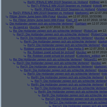
Re(6): [FINALE WM 2010] Spanien vs. Holland
(
Hilfiger
am 12
Re(7): [FINALE WM 2010] Spanien vs. Holland
(
robotti
am 
Re(8): [FINALE WM 2010] Spanien vs. Holland
(
Vierko
Re(2): [FINALE WM 2010] Spanien vs. Holland
(
darksign1
am 12.07.201
Flitzer Jimmy Jump beim WM-Pokal
(
ducduc
am 12.07.2010, 10:53:08)
Re: Flitzer Jimmy Jump beim WM-Pokal
(
Geri_65
am 12.07.2010, 10:56
Die Holländer zeigen sich als schlechte Verlierer!
(
Sajhtam
am 12.07.2010,
du sagst es
(
ducduc
am 12.07.2010, 11:31:25)
Re: Die Holländer zeigen sich als schlechte Verlierer!
(
RoboCop
am 12.
Re(2): Die Holländer zeigen sich als schlechte Verlierer!
(
Robert Cra
Re(3): Die Holländer zeigen sich als schlechte Verlierer!
(
ducduc
a
Re(4): Die Holländer zeigen sich als schlechte Verlierer!
(
darks
Re(5): Die Holländer zeigen sich als schlechte Verlierer!
(
du
Robben zoekt schuld bij zichzelf
(
Das Hella-S
am 12.07.2010, 1
Re: Robben zoekt schuld bij zichzelf
(
ducduc
am 12.07.2010,
Re: Robben zoekt schuld bij zichzelf
(
Collectors_edition
am 1
Re: Die Holländer zeigen sich als schlechte Verlierer!
(
Wizard51
am 12.0
Re(2): Die Holländer zeigen sich als schlechte Verlierer!
(
ducduc
am 1
Re(3): Die Holländer zeigen sich als schlechte Verlierer!
(
darksign
Re(4): Die Holländer zeigen sich als schlechte Verlierer!
(
ducdu
Re(5): Die Holländer zeigen sich als schlechte Verlierer!
(
rob
Re(6): Die Holländer zeigen sich als schlechte Verlierer!
(
Re(7): Die Holländer zeigen sich als schlechte Verlierer
Re(6): Die Holländer zeigen sich als schlechte Verlierer!
(
Re(7): Die Holländer zeigen sich als schlechte Verlierer
Re(8): Die Holländer zeigen sich als schlechte Verlier
Re(9): Die Holländer zeigen sich als schlechte Verl
Re(10): Die Holländer zeigen sich als schlechte 
Re(11): Die Holländer zeigen sich als schlech
Re(12): Die Holländer zeigen sich als schl