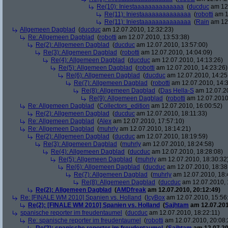
Re(10): Iniestaaaaaaaaaaaaaa
(
ducduc
am 12.
Re(11): Iniestaaaaaaaaaaaaaa
(
robotti
am 1
Re(11): Iniestaaaaaaaaaaaaaa
(
Rain
am 12.
Allgemeen Dagblad
(
ducduc
am 12.07.2010, 12:32:23)
Re: Allgemeen Dagblad
(
robotti
am 12.07.2010, 13:53:38)
Re(2): Allgemeen Dagblad
(
ducduc
am 12.07.2010, 13:57:00)
Re(3): Allgemeen Dagblad
(
robotti
am 12.07.2010, 14:04:09)
Re(4): Allgemeen Dagblad
(
ducduc
am 12.07.2010, 14:13:26)
Re(5): Allgemeen Dagblad
(
robotti
am 12.07.2010, 14:23:26)
Re(6): Allgemeen Dagblad
(
ducduc
am 12.07.2010, 14:25
Re(7): Allgemeen Dagblad
(
robotti
am 12.07.2010, 14:3
Re(8): Allgemeen Dagblad
(
Das Hella-S
am 12.07.20
Re(9): Allgemeen Dagblad
(
robotti
am 12.07.2010,
Re: Allgemeen Dagblad
(
Collectors_edition
am 12.07.2010, 16:00:52)
Re(2): Allgemeen Dagblad
(
ducduc
am 12.07.2010, 18:11:33)
Re: Allgemeen Dagblad
(
Alex
am 12.07.2010, 17:57:10)
Re: Allgemeen Dagblad
(
muhrly
am 12.07.2010, 18:14:21)
Re(2): Allgemeen Dagblad
(
ducduc
am 12.07.2010, 18:19:59)
Re(3): Allgemeen Dagblad
(
muhrly
am 12.07.2010, 18:24:58)
Re(4): Allgemeen Dagblad
(
ducduc
am 12.07.2010, 18:28:08)
Re(5): Allgemeen Dagblad
(
muhrly
am 12.07.2010, 18:30:32
Re(6): Allgemeen Dagblad
(
ducduc
am 12.07.2010, 18:38
Re(7): Allgemeen Dagblad
(
muhrly
am 12.07.2010, 18:
Re(8): Allgemeen Dagblad
(
ducduc
am 12.07.2010, 
Re(2): Allgemeen Dagblad
(
AMDfreak
am 12.07.2010, 20:12:49)
Re: [FINALE WM 2010] Spanien vs. Holland
(
IcyBox
am 12.07.2010, 15:56
Re(2): [FINALE WM 2010] Spanien vs. Holland
(
Sajhtam
am 12.07.201
spanische reporter im freudentaumel
(
ducduc
am 12.07.2010, 18:22:11)
Re: spanische reporter im freudentaumel
(
robotti
am 12.07.2010, 20:08: