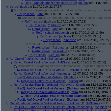
Re(4): Und die dreizehnte gelbe Karte!
(
muhrly
am 11.07.2010, 
schas!
(
japh
am 11.07.2010, 22:57:37)
Vom Autor zurückgezogen oder Autor hat seine Registrierung nicht bestä
Re(2): schas!
(
japh
am 11.07.2010, 22:59:38)
Vom Autor zurückgezogen oder Autor hat seine Registrierung nicht 
Re(4): schas!
(
japh
am 11.07.2010, 23:07:28)
Re(5): schas!
(
gibberish
am 11.07.2010, 23:08:55)
Re(6): schas!
(
japh
am 11.07.2010, 23:11:25)
Re(7): schas!
(
gibberish
am 11.07.2010, 23:11:56)
Re(8): schas!
(
japh
am 11.07.2010, 23:13:51)
Re(9): schas!
(
gibberish
am 11.07.2010, 23:15:56
Vom Autor zurückgezogen oder Autor hat seine Registrierung 
Re(6): schas!
(
Astroman
am 11.07.2010, 23:12:44)
Re(6): schas!
(
wasserkuh
am 12.07.2010, 08:35:55)
Re(5): schas!
(
Geri_65
am 12.07.2010, 00:16:25)
Auf Orakel Paul ist Verlass!
(
Sajhtam
am 11.07.2010, 23:01:46)
Re: Auf Orakel Paul ist Verlass!
(
AMDfreak
am 11.07.2010, 23:02:56)
Vom Autor zurückgezogen oder Autor hat seine Registrierung nicht bes
Re(3): Auf Orakel Paul ist Verlass!
(
AMDfreak
am 11.07.2010, 23:0
Re: Auf Orakel Paul ist Verlass!
(
ducduc
am 12.07.2010, 07:23:05)
Re(2): Auf Orakel Paul ist Verlass!
(
Sajhtam
am 12.07.2010, 11:01:24
Re(3): Auf Orakel Paul ist Verlass!
(
ducduc
am 12.07.2010, 11:01:5
Re: Auf Orakel Paul ist Verlass!
(
Hardware_Crash
am 14.07.2010, 02
Re(2): Auf Orakel Paul ist Verlass!
(
Sajhtam
am 14.07.2010, 07:27
Re(3): Auf Orakel Paul ist Verlass!
(
mko
am 14.07.2010, 08:02:3
Re(4): Auf Orakel Paul ist Verlass!
(
Sajhtam
am 14.07.2010, 
Re(2): Auf Orakel Paul ist Verlass!
(
Sajhtam
am 14.07.2010, 07:50
Der 20 Jährige deutsche Müller ist Torschützenkönig :D
(
AMDfreak
am 11.0
Re: Der 20 Jährige deutsche Müller ist Torschützenkönig :D
(
Sajhtam
am
Re: Der 20 Jährige deutsche Müller ist Torschützenkönig :D
(
ducduc
am 