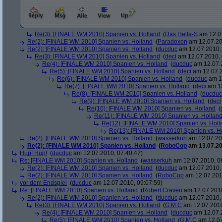
Re(3): [FINALE WM 2010] Spanien vs. Holland
(
Das Hella-S
am 12.07
Re(2): [FINALE WM 2010] Spanien vs. Holland
(
Paradoxon
am 12.07.20
Re(2): [FINALE WM 2010] Spanien vs. Holland
(
ducduc
am 12.07.2010, 
Re(3): [FINALE WM 2010] Spanien vs. Holland
(
deci
am 12.07.2010, 
Re(4): [FINALE WM 2010] Spanien vs. Holland
(
ducduc
am 12.07.2
Re(5): [FINALE WM 2010] Spanien vs. Holland
(
deci
am 12.07.2
Re(6): [FINALE WM 2010] Spanien vs. Holland
(
ducduc
am 12
Re(7): [FINALE WM 2010] Spanien vs. Holland
(
deci
am 12
Re(8): [FINALE WM 2010] Spanien vs. Holland
(
ducduc
Re(9): [FINALE WM 2010] Spanien vs. Holland
(
deci
Re(10): [FINALE WM 2010] Spanien vs. Holland
(
Re(11): [FINALE WM 2010] Spanien vs. Hollan
Re(12): [FINALE WM 2010] Spanien vs. Holl
Re(13): [FINALE WM 2010] Spanien vs. H
Re(2): [FINALE WM 2010] Spanien vs. Holland
(
wasserkuh
am 12.07.20
Re(2): [FINALE WM 2010] Spanien vs. Holland
(
RoboCop
am 13.07.20
Hup! Hup!
(
ducduc
am 12.07.2010, 07:40:47)
Re: [FINALE WM 2010] Spanien vs. Holland
(
wasserkuh
am 12.07.2010, 0
Re(2): [FINALE WM 2010] Spanien vs. Holland
(
ducduc
am 12.07.2010, 
Re(2): [FINALE WM 2010] Spanien vs. Holland
(
RoboCop
am 12.07.201
vor dem Endspiel
(
ducduc
am 12.07.2010, 09:07:59)
Re: [FINALE WM 2010] Spanien vs. Holland
(
Robert Craven
am 12.07.2010
Re(2): [FINALE WM 2010] Spanien vs. Holland
(
ducduc
am 12.07.2010, 
Re(3): [FINALE WM 2010] Spanien vs. Holland
(
G.M.C
am 12.07.2010
Re(4): [FINALE WM 2010] Spanien vs. Holland
(
ducduc
am 12.07.2
Re(5): [FINALE WM 2010] Spanien vs. Holland
(
G.M.C
am 12.07