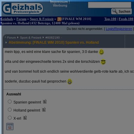
Impressum
|
Werbung
Geizhals
»
Forum
»
Sport & Freizeit
»
[FINALE WM 2010]
Top-100
|
Fresh-100
Spanien vs. Holland (432 Beiträge, 12400 Mal gelesen)
Du bist nicht angemeldet. [
Login/Registrieren
]
^
Forum
Sport & Freizeit
#
6082190
Abstimmung: [FINALE WM 2010] Spanien vs. Holland
mein tipp, es wird eine klare sache für spanien, 3:0 danke
villa und der eingewechselte torres 2x sind die torschützen
und van bommel holt sich endlich seine wohlverdiente gelb-rote karte ab, ich s
soderle, ducduc-pauli hat gesprochen
Auswahl
Spanien gewinnt
Holland gewinnt
X-erl