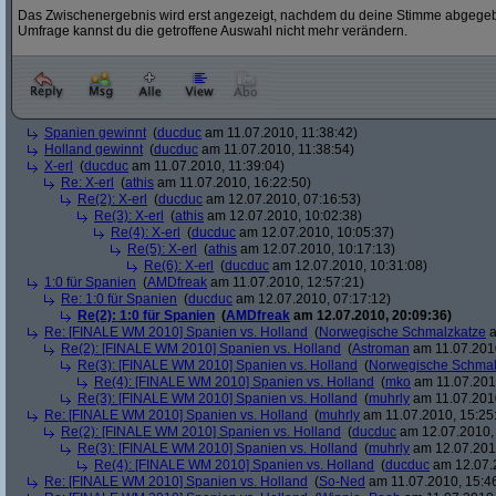
Das Zwischenergebnis wird erst angezeigt, nachdem du deine Stimme abgegebe
Umfrage kannst du die getroffene Auswahl nicht mehr verändern.
Spanien gewinnt
(
ducduc
am 11.07.2010, 11:38:42)
Holland gewinnt
(
ducduc
am 11.07.2010, 11:38:54)
X-erl
(
ducduc
am 11.07.2010, 11:39:04)
Re: X-erl
(
athis
am 11.07.2010, 16:22:50)
Re(2): X-erl
(
ducduc
am 12.07.2010, 07:16:53)
Re(3): X-erl
(
athis
am 12.07.2010, 10:02:38)
Re(4): X-erl
(
ducduc
am 12.07.2010, 10:05:37)
Re(5): X-erl
(
athis
am 12.07.2010, 10:17:13)
Re(6): X-erl
(
ducduc
am 12.07.2010, 10:31:08)
1:0 für Spanien
(
AMDfreak
am 11.07.2010, 12:57:21)
Re: 1:0 für Spanien
(
ducduc
am 12.07.2010, 07:17:12)
Re(2): 1:0 für Spanien
(
AMDfreak
am 12.07.2010, 20:09:36)
Re: [FINALE WM 2010] Spanien vs. Holland
(
Norwegische Schmalzkatze
a
Re(2): [FINALE WM 2010] Spanien vs. Holland
(
Astroman
am 11.07.2010
Re(3): [FINALE WM 2010] Spanien vs. Holland
(
Norwegische Schmal
Re(4): [FINALE WM 2010] Spanien vs. Holland
(
mko
am 11.07.2010
Re(3): [FINALE WM 2010] Spanien vs. Holland
(
muhrly
am 11.07.2010
Re: [FINALE WM 2010] Spanien vs. Holland
(
muhrly
am 11.07.2010, 15:25
Re(2): [FINALE WM 2010] Spanien vs. Holland
(
ducduc
am 12.07.2010, 
Re(3): [FINALE WM 2010] Spanien vs. Holland
(
muhrly
am 12.07.2010
Re(4): [FINALE WM 2010] Spanien vs. Holland
(
ducduc
am 12.07.2
Re: [FINALE WM 2010] Spanien vs. Holland
(
So-Ned
am 11.07.2010, 15:4