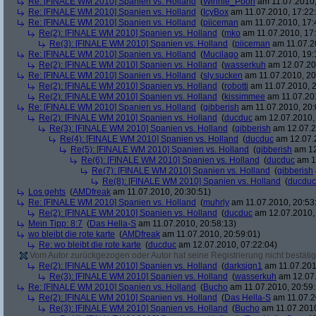
Re: [FINALE WM 2010] Spanien vs. Holland
(
Winnie_Pooh
am 11.07.2010,
Re: [FINALE WM 2010] Spanien vs. Holland
(
IcyBox
am 11.07.2010, 17:22
Re: [FINALE WM 2010] Spanien vs. Holland
(
piiceman
am 11.07.2010, 17:
Re(2): [FINALE WM 2010] Spanien vs. Holland
(
mko
am 11.07.2010, 17:
Re(3): [FINALE WM 2010] Spanien vs. Holland
(
piiceman
am 11.07.2
Re: [FINALE WM 2010] Spanien vs. Holland
(
Mucilago
am 11.07.2010, 19:
Re(2): [FINALE WM 2010] Spanien vs. Holland
(
wasserkuh
am 12.07.20
Re: [FINALE WM 2010] Spanien vs. Holland
(
sly.sucken
am 11.07.2010, 20
Re(2): [FINALE WM 2010] Spanien vs. Holland
(
robotti
am 11.07.2010, 2
Re(2): [FINALE WM 2010] Spanien vs. Holland
(
kissimmee
am 11.07.201
Re: [FINALE WM 2010] Spanien vs. Holland
(
gibberish
am 11.07.2010, 20:
Re(2): [FINALE WM 2010] Spanien vs. Holland
(
ducduc
am 12.07.2010, 
Re(3): [FINALE WM 2010] Spanien vs. Holland
(
gibberish
am 12.07.2
Re(4): [FINALE WM 2010] Spanien vs. Holland
(
ducduc
am 12.07.2
Re(5): [FINALE WM 2010] Spanien vs. Holland
(
gibberish
am 12
Re(6): [FINALE WM 2010] Spanien vs. Holland
(
ducduc
am 12
Re(7): [FINALE WM 2010] Spanien vs. Holland
(
gibberish
Re(8): [FINALE WM 2010] Spanien vs. Holland
(
ducduc
Los gehts
(
AMDfreak
am 11.07.2010, 20:30:51)
Re: [FINALE WM 2010] Spanien vs. Holland
(
muhrly
am 11.07.2010, 20:53
Re(2): [FINALE WM 2010] Spanien vs. Holland
(
ducduc
am 12.07.2010, 
Mein Tipp: 8:7
(
Das Hella-S
am 11.07.2010, 20:58:13)
wo bleibt die rote karte
(
AMDfreak
am 11.07.2010, 20:59:01)
Re: wo bleibt die rote karte
(
ducduc
am 12.07.2010, 07:22:04)
Vom Autor zurückgezogen oder Autor hat seine Registrierung nicht bestätig
Re(2): [FINALE WM 2010] Spanien vs. Holland
(
darksign1
am 11.07.201
Re(3): [FINALE WM 2010] Spanien vs. Holland
(
wasserkuh
am 12.07.
Re: [FINALE WM 2010] Spanien vs. Holland
(
Bucho
am 11.07.2010, 20:59:
Re(2): [FINALE WM 2010] Spanien vs. Holland
(
Das Hella-S
am 11.07.2
Re(3): [FINALE WM 2010] Spanien vs. Holland
(
Bucho
am 11.07.2010