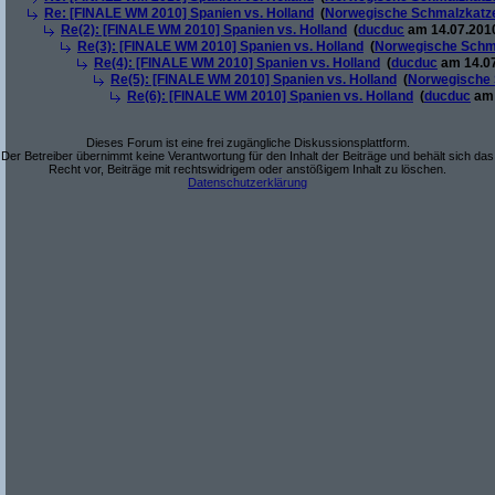
Re: [FINALE WM 2010] Spanien vs. Holland
(
Norwegische Schmalzkatz
Re(2): [FINALE WM 2010] Spanien vs. Holland
(
ducduc
am 14.07.2010
Re(3): [FINALE WM 2010] Spanien vs. Holland
(
Norwegische Schm
Re(4): [FINALE WM 2010] Spanien vs. Holland
(
ducduc
am 14.07
Re(5): [FINALE WM 2010] Spanien vs. Holland
(
Norwegische 
Re(6): [FINALE WM 2010] Spanien vs. Holland
(
ducduc
am 
Dieses Forum ist eine frei zugängliche Diskussionsplattform.
Der Betreiber übernimmt keine Verantwortung für den Inhalt der Beiträge und behält sich das
Recht vor, Beiträge mit rechtswidrigem oder anstößigem Inhalt zu löschen.
Datenschutzerklärung