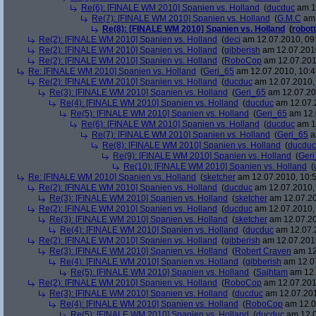
Re(6): [FINALE WM 2010] Spanien vs. Holland
(
ducduc
am 12
Re(7): [FINALE WM 2010] Spanien vs. Holland
(
G.M.C
am 
Re(8): [FINALE WM 2010] Spanien vs. Holland
(
robott
Re(2): [FINALE WM 2010] Spanien vs. Holland
(
deci
am 12.07.2010, 09
Re(2): [FINALE WM 2010] Spanien vs. Holland
(
gibberish
am 12.07.2010
Re(2): [FINALE WM 2010] Spanien vs. Holland
(
RoboCop
am 12.07.201
Re: [FINALE WM 2010] Spanien vs. Holland
(
Geri_65
am 12.07.2010, 10:4
Re(2): [FINALE WM 2010] Spanien vs. Holland
(
ducduc
am 12.07.2010, 
Re(3): [FINALE WM 2010] Spanien vs. Holland
(
Geri_65
am 12.07.20
Re(4): [FINALE WM 2010] Spanien vs. Holland
(
ducduc
am 12.07.2
Re(5): [FINALE WM 2010] Spanien vs. Holland
(
Geri_65
am 12.
Re(6): [FINALE WM 2010] Spanien vs. Holland
(
ducduc
am 12
Re(7): [FINALE WM 2010] Spanien vs. Holland
(
Geri_65
a
Re(8): [FINALE WM 2010] Spanien vs. Holland
(
ducduc
Re(9): [FINALE WM 2010] Spanien vs. Holland
(
Ger
Re(10): [FINALE WM 2010] Spanien vs. Holland
(
Re: [FINALE WM 2010] Spanien vs. Holland
(
sketcher
am 12.07.2010, 10:5
Re(2): [FINALE WM 2010] Spanien vs. Holland
(
ducduc
am 12.07.2010, 
Re(3): [FINALE WM 2010] Spanien vs. Holland
(
sketcher
am 12.07.20
Re(2): [FINALE WM 2010] Spanien vs. Holland
(
ducduc
am 12.07.2010, 
Re(3): [FINALE WM 2010] Spanien vs. Holland
(
sketcher
am 12.07.20
Re(4): [FINALE WM 2010] Spanien vs. Holland
(
ducduc
am 12.07.2
Re(2): [FINALE WM 2010] Spanien vs. Holland
(
gibberish
am 12.07.2010
Re(3): [FINALE WM 2010] Spanien vs. Holland
(
Robert Craven
am 12
Re(4): [FINALE WM 2010] Spanien vs. Holland
(
gibberish
am 12.07
Re(5): [FINALE WM 2010] Spanien vs. Holland
(
Sajhtam
am 12.
Re(2): [FINALE WM 2010] Spanien vs. Holland
(
RoboCop
am 12.07.2010
Re(3): [FINALE WM 2010] Spanien vs. Holland
(
ducduc
am 12.07.201
Re(4): [FINALE WM 2010] Spanien vs. Holland
(
RoboCop
am 12.0
Re(5): [FINALE WM 2010] Spanien vs. Holland
(
ducduc
am 12.0