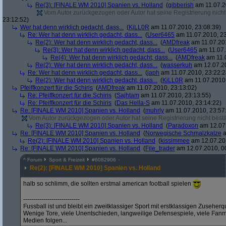
Re(3): [FINALE WM 2010] Spanien vs. Holland
(
gibberish
am 11.07.2
Vom Autor zurückgezogen oder Autor hat seine Registrierung nicht 
23:12:52)
Wer hat denn wirklich gedacht, dass...
(
KiLL0R
am 11.07.2010, 23:08:39)
Re: Wer hat denn wirklich gedacht, dass...
(
User6465
am 11.07.2010, 23
Re(2): Wer hat denn wirklich gedacht, dass...
(
AMDfreak
am 11.07.201
Re(3): Wer hat denn wirklich gedacht, dass...
(
User6465
am 11.07.
Re(4): Wer hat denn wirklich gedacht, dass...
(
AMDfreak
am 11.0
Re(2): Wer hat denn wirklich gedacht, dass...
(
wasserkuh
am 12.07.20
Re: Wer hat denn wirklich gedacht, dass...
(
japh
am 11.07.2010, 23:22:2
Re(2): Wer hat denn wirklich gedacht, dass...
(
KiLL0R
am 11.07.2010,
Pfeiffkonzert für die Schiris
(
AMDfreak
am 11.07.2010, 23:13:02)
Re: Pfeiffkonzert für die Schiris
(
Sajhtam
am 11.07.2010, 23:13:55)
Re: Pfeiffkonzert für die Schiris
(
Das Hella-S
am 11.07.2010, 23:14:22)
Re: [FINALE WM 2010] Spanien vs. Holland
(
muhrly
am 11.07.2010, 23:57
Vom Autor zurückgezogen oder Autor hat seine Registrierung nicht bestä
Re(3): [FINALE WM 2010] Spanien vs. Holland
(
Paradoxon
am 12.07.
Re: [FINALE WM 2010] Spanien vs. Holland
(
Norwegische Schmalzkatze
a
Re(2): [FINALE WM 2010] Spanien vs. Holland
(
kissimmee
am 12.07.201
Re: [FINALE WM 2010] Spanien vs. Holland
(
File_trader
am 12.07.2010, 0
^
Forum
Sport & Freizeit
#
6082906
Re(2): [FINALE WM 2010] Spanien vs. Holland
halb so schlimm, die sollten erstmal american football spielen
----------------------------
Fussball ist und bleibt ein zweitklassiger Sport mit erstklassigen Zuseherq
Wenige Tore, viele Unentschieden, langweilige Defensespiele, viele Fanm
Medien folgen...