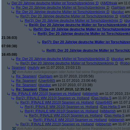
Der 20 Jährige deutsche Müller ist Torschützenkönig :D
(
AMDfreak
am 11.0
Re: Der 20 Jährige deutsche Müller ist Torschützenkönig :D
(
Sajhtam
am
Re: Der 20 Jährige deutsche Müller ist Torschützenkönig :D
(
ducduc
am 
Re(2): Der 20 Jährige deutsche Müller ist Torschützenkönig :D
(
AMDf
Re(3): Der 20 Jährige deutsche Müller ist Torschützenkönig :D
(
du
Re(4): Der 20 Jährige deutsche Müller ist Torschützenkönig :
Re(5): Der 20 Jährige deutsche Müller ist Torschützenköni
Re(6): Der 20 Jährige deutsche Müller ist Torschützenk
21:36:03)
Re(7): Der 20 Jährige deutsche Müller ist Torschütze
07:08:38)
Re(8): Der 20 Jährige deutsche Müller ist Torschü
16:45:08)
Re: Der 20 Jährige deutsche Müller ist Torschützenkönig :D
(
ducduc
am 
Re(2): Der 20 Jährige deutsche Müller ist Torschützenkönig :D
(
Robo
Spanien!
(
muhrly
am 11.07.2010, 23:03:13)
Vom Autor zurückgezogen oder Autor hat seine Registrierung nicht bestä
Re: Spanien!
(
Sajhtam
am 11.07.2010, 23:05:56)
Re: Spanien!
(
User6465
am 11.07.2010, 23:06:44)
Re: Spanien!
(
ducduc
am 12.07.2010, 07:23:38)
Re: Spanien!
(
Time
am 13.07.2010, 12:35:24)
Re: [FINALE WM 2010] Spanien vs. Holland
(
gibberish
am 11.07.2010, 23:
Re(2): [FINALE WM 2010] Spanien vs. Holland
(
Das Hella-S
am 11.07.2
Re(3): [FINALE WM 2010] Spanien vs. Holland
(
User6465
am 11.07.2
Re(4): [FINALE WM 2010] Spanien vs. Holland
(
Das Hella-S
am 11
Re(4): [FINALE WM 2010] Spanien vs. Holland
(
gibberish
am 11.07
Re(5): [FINALE WM 2010] Spanien vs. Holland
(
Das Hella-S
am 
Re(6): [FINALE WM 2010] Spanien vs. Holland
(
gibberish
am 
Re(3): [FINALE WM 2010] Spanien vs. Holland
(
gibberish
am 11.07.2
Vom Autor zurückgezogen oder Autor hat seine Registrierung nicht bestä