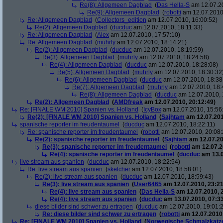
Re(8): Allgemeen Dagblad
(
Das Hella-S
am 12.07.20
Re(9): Allgemeen Dagblad
(
robotti
am 12.07.2010,
Re: Allgemeen Dagblad
(
Collectors_edition
am 12.07.2010, 16:00:52)
Re(2): Allgemeen Dagblad
(
ducduc
am 12.07.2010, 18:11:33)
Re: Allgemeen Dagblad
(
Alex
am 12.07.2010, 17:57:10)
Re: Allgemeen Dagblad
(
muhrly
am 12.07.2010, 18:14:21)
Re(2): Allgemeen Dagblad
(
ducduc
am 12.07.2010, 18:19:59)
Re(3): Allgemeen Dagblad
(
muhrly
am 12.07.2010, 18:24:58)
Re(4): Allgemeen Dagblad
(
ducduc
am 12.07.2010, 18:28:08)
Re(5): Allgemeen Dagblad
(
muhrly
am 12.07.2010, 18:30:32
Re(6): Allgemeen Dagblad
(
ducduc
am 12.07.2010, 18:38
Re(7): Allgemeen Dagblad
(
muhrly
am 12.07.2010, 18:
Re(8): Allgemeen Dagblad
(
ducduc
am 12.07.2010, 
Re(2): Allgemeen Dagblad
(
AMDfreak
am 12.07.2010, 20:12:49)
Re: [FINALE WM 2010] Spanien vs. Holland
(
IcyBox
am 12.07.2010, 15:56
Re(2): [FINALE WM 2010] Spanien vs. Holland
(
Sajhtam
am 12.07.201
spanische reporter im freudentaumel
(
ducduc
am 12.07.2010, 18:22:11)
Re: spanische reporter im freudentaumel
(
robotti
am 12.07.2010, 20:08:
Re(2): spanische reporter im freudentaumel
(
Sajhtam
am 12.07.20
Re(3): spanische reporter im freudentaumel
(
robotti
am 12.07.2
Re(4): spanische reporter im freudentaumel
(
ducduc
am 13.0
live stream aus spanien
(
ducduc
am 12.07.2010, 18:22:54)
Re: live stream aus spanien
(
sketcher
am 12.07.2010, 18:58:01)
Re(2): live stream aus spanien
(
ducduc
am 12.07.2010, 18:59:43)
Re(3): live stream aus spanien
(
User6465
am 12.07.2010, 23:21
Re(4): live stream aus spanien
(
Das Hella-S
am 12.07.2010, 
Re(4): live stream aus spanien
(
ducduc
am 13.07.2010, 07:33
diese bilder sind schwer zu ertragen
(
ducduc
am 12.07.2010, 19:01:
Re: diese bilder sind schwer zu ertragen
(
robotti
am 12.07.2010,
Re: [FINALE WM 2010] Spanien vs. Holland
(
Norwegische Schmalzkatz