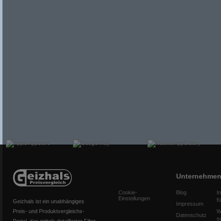
Unternehme
Cookie-
Blog
I
Einstellungen
f
Geizhals ist ein unabhängiges
Impressum
Preis- und Produktvergleichs-
W
Datenschutz
s