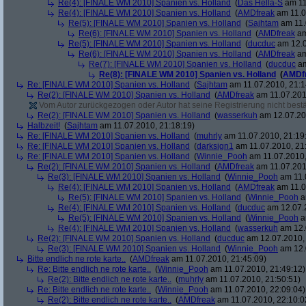
Re(4): [FINALE WM 2010] Spanien vs. Holland
(
Das Hella-S
am 11
Re(4): [FINALE WM 2010] Spanien vs. Holland
(
AMDfreak
am 11.0
Re(5): [FINALE WM 2010] Spanien vs. Holland
(
Sajhtam
am 11.
Re(6): [FINALE WM 2010] Spanien vs. Holland
(
AMDfreak
am
Re(5): [FINALE WM 2010] Spanien vs. Holland
(
ducduc
am 12.0
Re(6): [FINALE WM 2010] Spanien vs. Holland
(
AMDfreak
am
Re(7): [FINALE WM 2010] Spanien vs. Holland
(
ducduc
am
Re(8): [FINALE WM 2010] Spanien vs. Holland
(
AMDf
Re: [FINALE WM 2010] Spanien vs. Holland
(
Sajhtam
am 11.07.2010, 21:1
Re(2): [FINALE WM 2010] Spanien vs. Holland
(
AMDfreak
am 11.07.201
Vom Autor zurückgezogen oder Autor hat seine Registrierung nicht bestä
Re(2): [FINALE WM 2010] Spanien vs. Holland
(
wasserkuh
am 12.07.20
Halbzeit!
(
Sajhtam
am 11.07.2010, 21:18:19)
Re: [FINALE WM 2010] Spanien vs. Holland
(
muhrly
am 11.07.2010, 21:19
Re: [FINALE WM 2010] Spanien vs. Holland
(
darksign1
am 11.07.2010, 21
Re: [FINALE WM 2010] Spanien vs. Holland
(
Winnie_Pooh
am 11.07.2010,
Re(2): [FINALE WM 2010] Spanien vs. Holland
(
AMDfreak
am 11.07.201
Re(3): [FINALE WM 2010] Spanien vs. Holland
(
Winnie_Pooh
am 11.
Re(4): [FINALE WM 2010] Spanien vs. Holland
(
AMDfreak
am 11.0
Re(5): [FINALE WM 2010] Spanien vs. Holland
(
Winnie_Pooh
a
Re(4): [FINALE WM 2010] Spanien vs. Holland
(
ducduc
am 12.07.2
Re(5): [FINALE WM 2010] Spanien vs. Holland
(
Winnie_Pooh
a
Re(4): [FINALE WM 2010] Spanien vs. Holland
(
wasserkuh
am 12.
Re(2): [FINALE WM 2010] Spanien vs. Holland
(
ducduc
am 12.07.2010, 
Re(3): [FINALE WM 2010] Spanien vs. Holland
(
Winnie_Pooh
am 12.
Bitte endlich ne rote karte..
(
AMDfreak
am 11.07.2010, 21:45:09)
Re: Bitte endlich ne rote karte..
(
Winnie_Pooh
am 11.07.2010, 21:49:12)
Re(2): Bitte endlich ne rote karte..
(
muhrly
am 11.07.2010, 21:50:51)
Re: Bitte endlich ne rote karte..
(
Winnie_Pooh
am 11.07.2010, 22:09:04)
Re(2): Bitte endlich ne rote karte..
(
AMDfreak
am 11.07.2010, 22:10:0