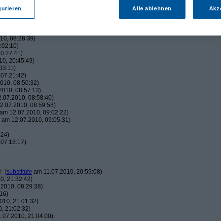
:38)
42:05)
gurieren
Alle ablehnen
Akz
45:00)
010, 17:50:38)
16:01)
10, 08:28:39)
:02:10)
0:27:41)
0, 20:45:49)
03:11)
07:21:42)
010, 08:50:32)
010, 08:57:13)
.07.2010, 08:58:40)
.07.2010, 08:59:58)
am 12.07.2010, 09:02:22)
am 12.07.2010, 09:05:31)
:24)
07:18:17)
t
(
substitute
am 11.07.2010, 20:59:08)
0, 21:32:42)
2010, 08:29:38)
16)
010, 21:01:32)
, 21:02:32)
.07.2010, 21:04:00)