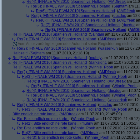
Re(4): [FINALE WM 2010] Spanien vs. Holland
(
AMDfreak
am 11.0
Re(5): [FINALE WM 2010] Spanien vs. Holland
(
Sajhtam
am 11.
Re(6): [FINALE WM 2010] Spanien vs. Holland
(
AMDfreak
am
Re(5): [FINALE WM 2010] Spanien vs. Holland
(
ducduc
am 12.0
Re(6): [FINALE WM 2010] Spanien vs. Holland
(
AMDfreak
am
Re(7): [FINALE WM 2010] Spanien vs. Holland
(
ducduc
am
Re(8): [FINALE WM 2010] Spanien vs. Holland
(
AMDf
Re: [FINALE WM 2010] Spanien vs. Holland
(
Sajhtam
am 11.07.2010, 21:1
Re(2): [FINALE WM 2010] Spanien vs. Holland
(
AMDfreak
am 11.07.201
Vom Autor zurückgezogen oder Autor hat seine Registrierung nicht bestä
Re(2): [FINALE WM 2010] Spanien vs. Holland
(
wasserkuh
am 12.07.20
Halbzeit!
(
Sajhtam
am 11.07.2010, 21:18:19)
Re: [FINALE WM 2010] Spanien vs. Holland
(
muhrly
am 11.07.2010, 21:19
Re: [FINALE WM 2010] Spanien vs. Holland
(
darksign1
am 11.07.2010, 21
Re: [FINALE WM 2010] Spanien vs. Holland
(
Winnie_Pooh
am 11.07.2010,
Re(2): [FINALE WM 2010] Spanien vs. Holland
(
AMDfreak
am 11.07.201
Re(3): [FINALE WM 2010] Spanien vs. Holland
(
Winnie_Pooh
am 11.
Re(4): [FINALE WM 2010] Spanien vs. Holland
(
AMDfreak
am 11.0
Re(5): [FINALE WM 2010] Spanien vs. Holland
(
Winnie_Pooh
a
Re(4): [FINALE WM 2010] Spanien vs. Holland
(
ducduc
am 12.07.2
Re(5): [FINALE WM 2010] Spanien vs. Holland
(
Winnie_Pooh
a
Re(4): [FINALE WM 2010] Spanien vs. Holland
(
wasserkuh
am 12.
Re(2): [FINALE WM 2010] Spanien vs. Holland
(
ducduc
am 12.07.2010, 
Re(3): [FINALE WM 2010] Spanien vs. Holland
(
Winnie_Pooh
am 12.
Bitte endlich ne rote karte..
(
AMDfreak
am 11.07.2010, 21:45:09)
Re: Bitte endlich ne rote karte..
(
Winnie_Pooh
am 11.07.2010, 21:49:12)
Re(2): Bitte endlich ne rote karte..
(
muhrly
am 11.07.2010, 21:50:51)
Re: Bitte endlich ne rote karte..
(
Winnie_Pooh
am 11.07.2010, 22:09:04)
Re(2): Bitte endlich ne rote karte..
(
AMDfreak
am 11.07.2010, 22:10:0
Re(3): Bitte endlich ne rote karte..
(
Winnie_Pooh
am 11.07.2010, 2