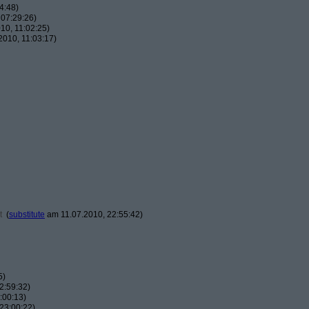
4:48)
07:29:26)
10, 11:02:25)
010, 11:03:17)
t
(
substitute
am 11.07.2010, 22:55:42)
5)
2:59:32)
:00:13)
23:00:22)