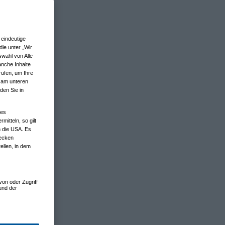
eindeutige
ie unter „Wir
wahl von Alle
anche Inhalte
rufen, um Ihre
n am unteren
den Sie in
nes
tteln, so gilt
n die USA. Es
wecken
ellen, in dem
von oder Zugriff
und der