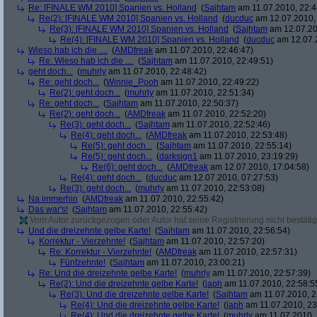
Re: [FINALE WM 2010] Spanien vs. Holland
(
Sajhtam
am 11.07.2010, 22:4
Re(2): [FINALE WM 2010] Spanien vs. Holland
(
ducduc
am 12.07.2010, 
Re(3): [FINALE WM 2010] Spanien vs. Holland
(
Sajhtam
am 12.07.20
Re(4): [FINALE WM 2010] Spanien vs. Holland
(
ducduc
am 12.07.2
Wieso hab ich die ....
(
AMDfreak
am 11.07.2010, 22:46:47)
Re: Wieso hab ich die ....
(
Sajhtam
am 11.07.2010, 22:49:51)
geht doch...
(
muhrly
am 11.07.2010, 22:48:42)
Re: geht doch...
(
Winnie_Pooh
am 11.07.2010, 22:49:22)
Re(2): geht doch...
(
muhrly
am 11.07.2010, 22:51:34)
Re: geht doch...
(
Sajhtam
am 11.07.2010, 22:50:37)
Re(2): geht doch...
(
AMDfreak
am 11.07.2010, 22:52:20)
Re(3): geht doch...
(
Sajhtam
am 11.07.2010, 22:52:46)
Re(4): geht doch...
(
AMDfreak
am 11.07.2010, 22:53:48)
Re(5): geht doch...
(
Sajhtam
am 11.07.2010, 22:55:14)
Re(5): geht doch...
(
darksign1
am 11.07.2010, 23:19:29)
Re(6): geht doch...
(
AMDfreak
am 12.07.2010, 17:04:58)
Re(4): geht doch...
(
ducduc
am 12.07.2010, 07:27:53)
Re(3): geht doch...
(
muhrly
am 11.07.2010, 22:53:08)
Na immerhin
(
AMDfreak
am 11.07.2010, 22:55:42)
Das war's!
(
Sajhtam
am 11.07.2010, 22:55:42)
Vom Autor zurückgezogen oder Autor hat seine Registrierung nicht bestätig
Und die dreizehnte gelbe Karte!
(
Sajhtam
am 11.07.2010, 22:56:54)
Korrektur - Vierzehnte!
(
Sajhtam
am 11.07.2010, 22:57:20)
Re: Korrektur - Vierzehnte!
(
AMDfreak
am 11.07.2010, 22:57:31)
Fünfzehnte!
(
Sajhtam
am 11.07.2010, 23:00:21)
Re: Und die dreizehnte gelbe Karte!
(
muhrly
am 11.07.2010, 22:57:39)
Re(2): Und die dreizehnte gelbe Karte!
(
japh
am 11.07.2010, 22:58:5
Re(3): Und die dreizehnte gelbe Karte!
(
Sajhtam
am 11.07.2010, 2
Re(4): Und die dreizehnte gelbe Karte!
(
japh
am 11.07.2010, 23
Re(4): Und die dreizehnte gelbe Karte!
(
muhrly
am 11.07.2010, 