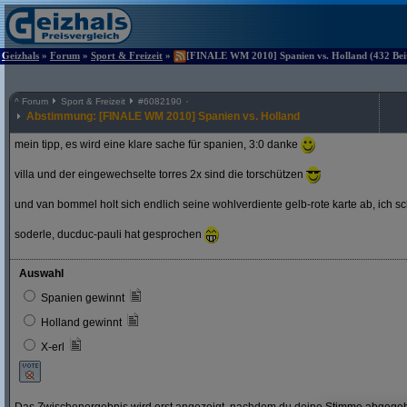
Geizhals
»
Forum
»
Sport & Freizeit
»
[FINALE WM 2010] Spanien vs. Holland (432 Beit
^
Forum
Sport & Freizeit
#
6082190
Abstimmung: [FINALE WM 2010] Spanien vs. Holland
mein tipp, es wird eine klare sache für spanien, 3:0 danke
villa und der eingewechselte torres 2x sind die torschützen
und van bommel holt sich endlich seine wohlverdiente gelb-rote karte ab, ich s
soderle, ducduc-pauli hat gesprochen
Auswahl
Spanien gewinnt
Holland gewinnt
X-erl