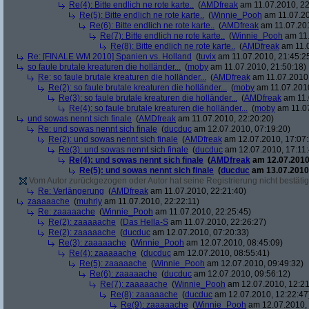
Re(4): Bitte endlich ne rote karte..
(
AMDfreak
am 11.07.2010, 22
Re(5): Bitte endlich ne rote karte..
(
Winnie_Pooh
am 11.07.20
Re(6): Bitte endlich ne rote karte..
(
AMDfreak
am 11.07.201
Re(7): Bitte endlich ne rote karte..
(
Winnie_Pooh
am 11.
Re(8): Bitte endlich ne rote karte..
(
AMDfreak
am 11.0
Re: [FINALE WM 2010] Spanien vs. Holland
(
tuvix
am 11.07.2010, 21:45:2
so faule brutale kreaturen die holländer...
(
moby
am 11.07.2010, 21:50:18)
Re: so faule brutale kreaturen die holländer...
(
AMDfreak
am 11.07.2010,
Re(2): so faule brutale kreaturen die holländer...
(
moby
am 11.07.2010
Re(3): so faule brutale kreaturen die holländer...
(
AMDfreak
am 11.
Re(4): so faule brutale kreaturen die holländer...
(
moby
am 11.07
und sowas nennt sich finale
(
AMDfreak
am 11.07.2010, 22:20:20)
Re: und sowas nennt sich finale
(
ducduc
am 12.07.2010, 07:19:20)
Re(2): und sowas nennt sich finale
(
AMDfreak
am 12.07.2010, 17:07:
Re(3): und sowas nennt sich finale
(
ducduc
am 12.07.2010, 17:11:
Re(4): und sowas nennt sich finale
(
AMDfreak
am 12.07.2010,
Re(5): und sowas nennt sich finale
(
ducduc
am 13.07.2010,
Vom Autor zurückgezogen oder Autor hat seine Registrierung nicht bestätig
Re: Verlängerung
(
AMDfreak
am 11.07.2010, 22:21:40)
zaaaaache
(
muhrly
am 11.07.2010, 22:22:11)
Re: zaaaaache
(
Winnie_Pooh
am 11.07.2010, 22:25:45)
Re(2): zaaaaache
(
Das Hella-S
am 11.07.2010, 22:26:27)
Re(2): zaaaaache
(
ducduc
am 12.07.2010, 07:20:33)
Re(3): zaaaaache
(
Winnie_Pooh
am 12.07.2010, 08:45:09)
Re(4): zaaaaache
(
ducduc
am 12.07.2010, 08:55:41)
Re(5): zaaaaache
(
Winnie_Pooh
am 12.07.2010, 09:49:32)
Re(6): zaaaaache
(
ducduc
am 12.07.2010, 09:56:12)
Re(7): zaaaaache
(
Winnie_Pooh
am 12.07.2010, 12:21
Re(8): zaaaaache
(
ducduc
am 12.07.2010, 12:22:47
Re(9): zaaaaache
(
Winnie_Pooh
am 12.07.2010, 