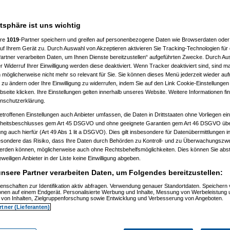
n hast. Anders als bei einer
atsphäre ist uns wichtig
ere
1019
-Partner speichern und greifen auf personenbezogene Daten wie Browserdaten oder 
f Ihrem Gerät zu. Durch Auswahl von Akzeptieren aktivieren Sie Tracking-Technologien für d
artner verarbeiten Daten, um Ihnen Dienste bereitzustellen“ aufgeführten Zwecke. Durch Aus
 Widerruf Ihrer Einwilligung werden diese deaktiviert. Wenn Tracker deaktiviert sind, sind m
 möglicherweise nicht mehr so relevant für Sie. Sie können dieses Menü jederzeit wieder auf
 zu ändern oder Ihre Einwilligung zu widerrufen, indem Sie auf den Link Cookie-Einstellunge
eite klicken. Ihre Einstellungen gelten innerhalb unseres Website. Weitere Informationen fin
nschutzerklärung.
etroffenen Einstellungen auch Anbieter umfassen, die Daten in Drittstaaten ohne Vorliegen ei
itsbeschlusses gem Art 45 DSGVO und ohne geeignete Garantien gem Art 46 DSGVO übermi
gung auch hierfür (Art 49 Abs 1 lit a DSGVO). Dies gilt insbesondere für Datenübermittlungen i
esondere das Risiko, dass Ihre Daten durch Behörden zu Kontroll- und zu Überwachungsz
m 11.07.2010, 13:52:15)
werden können, möglicherweise auch ohne Rechtsbehelfsmöglichkeiten. Dies können Sie abst
, 14:49:37)
eweiligen Anbieter in der Liste keine Einwilligung abgeben.
zkatze
am 11.07.2010, 15:13:28)
, 16:27:29)
nsere Partner verarbeiten Daten, um Folgendes bereitzustellen:
, 19:30:59)
:31)
enschaften zur Identifikation aktiv abfragen. Verwendung genauer Standortdaten. Speichern 
ionen auf einem Endgerät. Personalisierte Werbung und Inhalte, Messung von Werbeleistung 
07:32:35)
von Inhalten, Zielgruppenforschung sowie Entwicklung und Verbesserung von Angeboten.
, 07:40:59)
rtner (Lieferanten)
010, 07:45:13)
6:14)
 16:56:17)