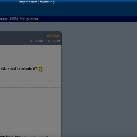
Impressum
|
Werbung
räge, 12551 Mal gelesen)
ducduc
11.07.2010, 11:38:29
chätze mal in minute 67