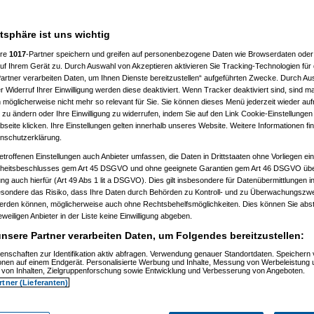
n hast. Anders als bei einer
atsphäre ist uns wichtig
ere
1017
-Partner speichern und greifen auf personenbezogene Daten wie Browserdaten oder 
f Ihrem Gerät zu. Durch Auswahl von Akzeptieren aktivieren Sie Tracking-Technologien für d
artner verarbeiten Daten, um Ihnen Dienste bereitzustellen“ aufgeführten Zwecke. Durch Aus
 Widerruf Ihrer Einwilligung werden diese deaktiviert. Wenn Tracker deaktiviert sind, sind m
 möglicherweise nicht mehr so relevant für Sie. Sie können dieses Menü jederzeit wieder auf
 zu ändern oder Ihre Einwilligung zu widerrufen, indem Sie auf den Link Cookie-Einstellunge
eite klicken. Ihre Einstellungen gelten innerhalb unseres Website. Weitere Informationen fin
nschutzerklärung.
etroffenen Einstellungen auch Anbieter umfassen, die Daten in Drittstaaten ohne Vorliegen ei
itsbeschlusses gem Art 45 DSGVO und ohne geeignete Garantien gem Art 46 DSGVO übermi
gung auch hierfür (Art 49 Abs 1 lit a DSGVO). Dies gilt insbesondere für Datenübermittlungen i
esondere das Risiko, dass Ihre Daten durch Behörden zu Kontroll- und zu Überwachungsz
m 11.07.2010, 13:52:15)
werden können, möglicherweise auch ohne Rechtsbehelfsmöglichkeiten. Dies können Sie abst
, 14:49:37)
eweiligen Anbieter in der Liste keine Einwilligung abgeben.
zkatze
am 11.07.2010, 15:13:28)
, 16:27:29)
nsere Partner verarbeiten Daten, um Folgendes bereitzustellen:
, 19:30:59)
:31)
enschaften zur Identifikation aktiv abfragen. Verwendung genauer Standortdaten. Speichern 
ionen auf einem Endgerät. Personalisierte Werbung und Inhalte, Messung von Werbeleistung 
07:32:35)
von Inhalten, Zielgruppenforschung sowie Entwicklung und Verbesserung von Angeboten.
, 07:40:59)
rtner (Lieferanten)
010, 07:45:13)
6:14)
 16:56:17)