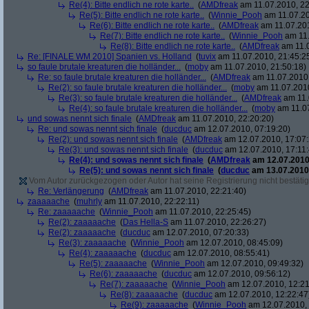
Re(4): Bitte endlich ne rote karte..
(
AMDfreak
am 11.07.2010, 22
Re(5): Bitte endlich ne rote karte..
(
Winnie_Pooh
am 11.07.20
Re(6): Bitte endlich ne rote karte..
(
AMDfreak
am 11.07.201
Re(7): Bitte endlich ne rote karte..
(
Winnie_Pooh
am 11.
Re(8): Bitte endlich ne rote karte..
(
AMDfreak
am 11.0
Re: [FINALE WM 2010] Spanien vs. Holland
(
tuvix
am 11.07.2010, 21:45:2
so faule brutale kreaturen die holländer...
(
moby
am 11.07.2010, 21:50:18)
Re: so faule brutale kreaturen die holländer...
(
AMDfreak
am 11.07.2010,
Re(2): so faule brutale kreaturen die holländer...
(
moby
am 11.07.2010
Re(3): so faule brutale kreaturen die holländer...
(
AMDfreak
am 11.
Re(4): so faule brutale kreaturen die holländer...
(
moby
am 11.07
und sowas nennt sich finale
(
AMDfreak
am 11.07.2010, 22:20:20)
Re: und sowas nennt sich finale
(
ducduc
am 12.07.2010, 07:19:20)
Re(2): und sowas nennt sich finale
(
AMDfreak
am 12.07.2010, 17:07:
Re(3): und sowas nennt sich finale
(
ducduc
am 12.07.2010, 17:11:
Re(4): und sowas nennt sich finale
(
AMDfreak
am 12.07.2010,
Re(5): und sowas nennt sich finale
(
ducduc
am 13.07.2010,
Vom Autor zurückgezogen oder Autor hat seine Registrierung nicht bestätig
Re: Verlängerung
(
AMDfreak
am 11.07.2010, 22:21:40)
zaaaaache
(
muhrly
am 11.07.2010, 22:22:11)
Re: zaaaaache
(
Winnie_Pooh
am 11.07.2010, 22:25:45)
Re(2): zaaaaache
(
Das Hella-S
am 11.07.2010, 22:26:27)
Re(2): zaaaaache
(
ducduc
am 12.07.2010, 07:20:33)
Re(3): zaaaaache
(
Winnie_Pooh
am 12.07.2010, 08:45:09)
Re(4): zaaaaache
(
ducduc
am 12.07.2010, 08:55:41)
Re(5): zaaaaache
(
Winnie_Pooh
am 12.07.2010, 09:49:32)
Re(6): zaaaaache
(
ducduc
am 12.07.2010, 09:56:12)
Re(7): zaaaaache
(
Winnie_Pooh
am 12.07.2010, 12:21
Re(8): zaaaaache
(
ducduc
am 12.07.2010, 12:22:47
Re(9): zaaaaache
(
Winnie_Pooh
am 12.07.2010, 