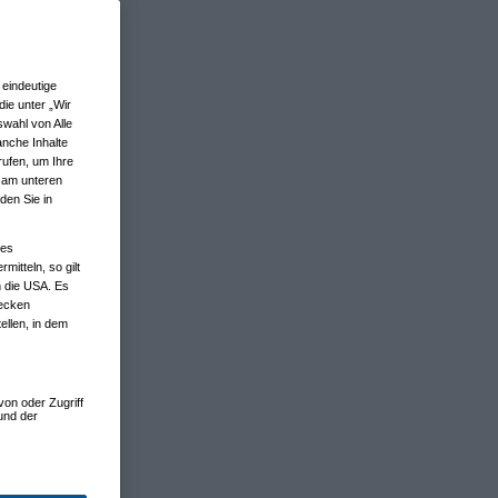
eindeutige
ie unter „Wir
wahl von Alle
anche Inhalte
rufen, um Ihre
n am unteren
den Sie in
nes
tteln, so gilt
n die USA. Es
wecken
ellen, in dem
von oder Zugriff
und der