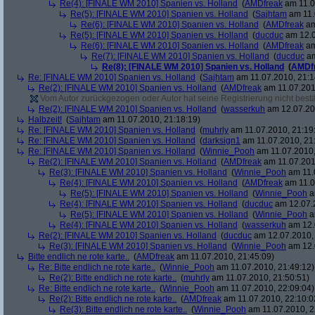
Re(4): [FINALE WM 2010] Spanien vs. Holland
(
AMDfreak
am 11.0
Re(5): [FINALE WM 2010] Spanien vs. Holland
(
Sajhtam
am 11.
Re(6): [FINALE WM 2010] Spanien vs. Holland
(
AMDfreak
am
Re(5): [FINALE WM 2010] Spanien vs. Holland
(
ducduc
am 12.0
Re(6): [FINALE WM 2010] Spanien vs. Holland
(
AMDfreak
am
Re(7): [FINALE WM 2010] Spanien vs. Holland
(
ducduc
am
Re(8): [FINALE WM 2010] Spanien vs. Holland
(
AMDf
Re: [FINALE WM 2010] Spanien vs. Holland
(
Sajhtam
am 11.07.2010, 21:1
Re(2): [FINALE WM 2010] Spanien vs. Holland
(
AMDfreak
am 11.07.201
Vom Autor zurückgezogen oder Autor hat seine Registrierung nicht bestä
Re(2): [FINALE WM 2010] Spanien vs. Holland
(
wasserkuh
am 12.07.20
Halbzeit!
(
Sajhtam
am 11.07.2010, 21:18:19)
Re: [FINALE WM 2010] Spanien vs. Holland
(
muhrly
am 11.07.2010, 21:19
Re: [FINALE WM 2010] Spanien vs. Holland
(
darksign1
am 11.07.2010, 21
Re: [FINALE WM 2010] Spanien vs. Holland
(
Winnie_Pooh
am 11.07.2010,
Re(2): [FINALE WM 2010] Spanien vs. Holland
(
AMDfreak
am 11.07.201
Re(3): [FINALE WM 2010] Spanien vs. Holland
(
Winnie_Pooh
am 11.
Re(4): [FINALE WM 2010] Spanien vs. Holland
(
AMDfreak
am 11.0
Re(5): [FINALE WM 2010] Spanien vs. Holland
(
Winnie_Pooh
a
Re(4): [FINALE WM 2010] Spanien vs. Holland
(
ducduc
am 12.07.2
Re(5): [FINALE WM 2010] Spanien vs. Holland
(
Winnie_Pooh
a
Re(4): [FINALE WM 2010] Spanien vs. Holland
(
wasserkuh
am 12.
Re(2): [FINALE WM 2010] Spanien vs. Holland
(
ducduc
am 12.07.2010, 
Re(3): [FINALE WM 2010] Spanien vs. Holland
(
Winnie_Pooh
am 12.
Bitte endlich ne rote karte..
(
AMDfreak
am 11.07.2010, 21:45:09)
Re: Bitte endlich ne rote karte..
(
Winnie_Pooh
am 11.07.2010, 21:49:12)
Re(2): Bitte endlich ne rote karte..
(
muhrly
am 11.07.2010, 21:50:51)
Re: Bitte endlich ne rote karte..
(
Winnie_Pooh
am 11.07.2010, 22:09:04)
Re(2): Bitte endlich ne rote karte..
(
AMDfreak
am 11.07.2010, 22:10:0
Re(3): Bitte endlich ne rote karte..
(
Winnie_Pooh
am 11.07.2010, 2