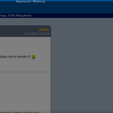
Impressum
|
Werbung
räge, 12341 Mal gelesen)
ducduc
11.07.2010, 11:38:29
chätze mal in minute 67