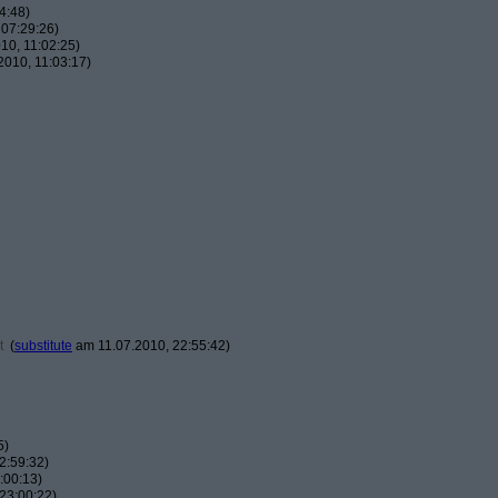
4:48)
07:29:26)
10, 11:02:25)
010, 11:03:17)
t
(
substitute
am 11.07.2010, 22:55:42)
5)
2:59:32)
:00:13)
23:00:22)