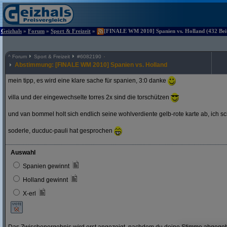
Geizhals
»
Forum
»
Sport & Freizeit
»
[FINALE WM 2010] Spanien vs. Holland (432 Beit
^
Forum
Sport & Freizeit
#
6082190
Abstimmung: [FINALE WM 2010] Spanien vs. Holland
mein tipp, es wird eine klare sache für spanien, 3:0 danke
villa und der eingewechselte torres 2x sind die torschützen
und van bommel holt sich endlich seine wohlverdiente gelb-rote karte ab, ich s
soderle, ducduc-pauli hat gesprochen
Auswahl
Spanien gewinnt
Holland gewinnt
X-erl