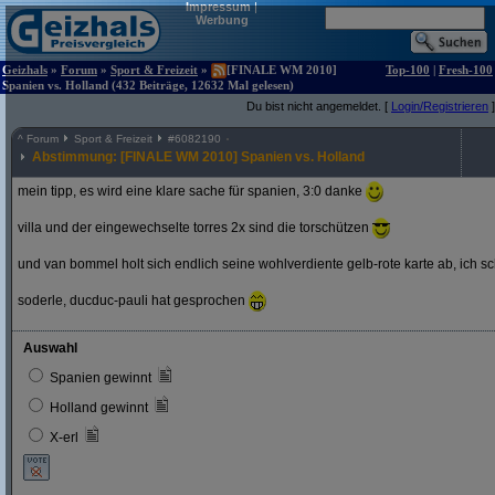
Impressum
|
Werbung
Geizhals
»
Forum
»
Sport & Freizeit
»
[FINALE WM 2010]
Top-100
|
Fresh-100
Spanien vs. Holland (432 Beiträge, 12632 Mal gelesen)
Du bist nicht angemeldet. [
Login/Registrieren
]
^
Forum
Sport & Freizeit
#
6082190
Abstimmung: [FINALE WM 2010] Spanien vs. Holland
mein tipp, es wird eine klare sache für spanien, 3:0 danke
villa und der eingewechselte torres 2x sind die torschützen
und van bommel holt sich endlich seine wohlverdiente gelb-rote karte ab, ich s
soderle, ducduc-pauli hat gesprochen
Auswahl
Spanien gewinnt
Holland gewinnt
X-erl