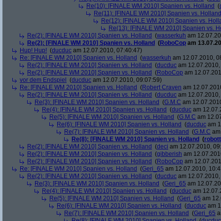
Re(10): [FINALE WM 2010] Spanien vs. Holland
(
Re(11): [FINALE WM 2010] Spanien vs. Hollan
Re(12): [FINALE WM 2010] Spanien vs. Holl
Re(13): [FINALE WM 2010] Spanien vs. H
Re(2): [FINALE WM 2010] Spanien vs. Holland
(
wasserkuh
am 12.07.20
Re(2): [FINALE WM 2010] Spanien vs. Holland
(
RoboCop
am 13.07.20
Hup! Hup!
(
ducduc
am 12.07.2010, 07:40:47)
Re: [FINALE WM 2010] Spanien vs. Holland
(
wasserkuh
am 12.07.2010, 0
Re(2): [FINALE WM 2010] Spanien vs. Holland
(
ducduc
am 12.07.2010, 
Re(2): [FINALE WM 2010] Spanien vs. Holland
(
RoboCop
am 12.07.201
vor dem Endspiel
(
ducduc
am 12.07.2010, 09:07:59)
Re: [FINALE WM 2010] Spanien vs. Holland
(
Robert Craven
am 12.07.2010
Re(2): [FINALE WM 2010] Spanien vs. Holland
(
ducduc
am 12.07.2010, 
Re(3): [FINALE WM 2010] Spanien vs. Holland
(
G.M.C
am 12.07.2010
Re(4): [FINALE WM 2010] Spanien vs. Holland
(
ducduc
am 12.07.2
Re(5): [FINALE WM 2010] Spanien vs. Holland
(
G.M.C
am 12.07
Re(6): [FINALE WM 2010] Spanien vs. Holland
(
ducduc
am 12
Re(7): [FINALE WM 2010] Spanien vs. Holland
(
G.M.C
am 
Re(8): [FINALE WM 2010] Spanien vs. Holland
(
robott
Re(2): [FINALE WM 2010] Spanien vs. Holland
(
deci
am 12.07.2010, 09
Re(2): [FINALE WM 2010] Spanien vs. Holland
(
gibberish
am 12.07.2010
Re(2): [FINALE WM 2010] Spanien vs. Holland
(
RoboCop
am 12.07.201
Re: [FINALE WM 2010] Spanien vs. Holland
(
Geri_65
am 12.07.2010, 10:4
Re(2): [FINALE WM 2010] Spanien vs. Holland
(
ducduc
am 12.07.2010, 
Re(3): [FINALE WM 2010] Spanien vs. Holland
(
Geri_65
am 12.07.20
Re(4): [FINALE WM 2010] Spanien vs. Holland
(
ducduc
am 12.07.2
Re(5): [FINALE WM 2010] Spanien vs. Holland
(
Geri_65
am 12.
Re(6): [FINALE WM 2010] Spanien vs. Holland
(
ducduc
am 12
Re(7): [FINALE WM 2010] Spanien vs. Holland
(
Geri_65
a
Re(8): [FINALE WM 2010] Spanien vs. Holland
(
ducduc