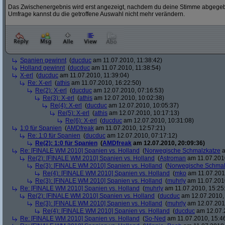
Das Zwischenergebnis wird erst angezeigt, nachdem du deine Stimme abgegebe
Umfrage kannst du die getroffene Auswahl nicht mehr verändern.
Spanien gewinnt
(
ducduc
am 11.07.2010, 11:38:42)
Holland gewinnt
(
ducduc
am 11.07.2010, 11:38:54)
X-erl
(
ducduc
am 11.07.2010, 11:39:04)
Re: X-erl
(
athis
am 11.07.2010, 16:22:50)
Re(2): X-erl
(
ducduc
am 12.07.2010, 07:16:53)
Re(3): X-erl
(
athis
am 12.07.2010, 10:02:38)
Re(4): X-erl
(
ducduc
am 12.07.2010, 10:05:37)
Re(5): X-erl
(
athis
am 12.07.2010, 10:17:13)
Re(6): X-erl
(
ducduc
am 12.07.2010, 10:31:08)
1:0 für Spanien
(
AMDfreak
am 11.07.2010, 12:57:21)
Re: 1:0 für Spanien
(
ducduc
am 12.07.2010, 07:17:12)
Re(2): 1:0 für Spanien
(
AMDfreak
am 12.07.2010, 20:09:36)
Re: [FINALE WM 2010] Spanien vs. Holland
(
Norwegische Schmalzkatze
a
Re(2): [FINALE WM 2010] Spanien vs. Holland
(
Astroman
am 11.07.2010
Re(3): [FINALE WM 2010] Spanien vs. Holland
(
Norwegische Schmal
Re(4): [FINALE WM 2010] Spanien vs. Holland
(
mko
am 11.07.2010
Re(3): [FINALE WM 2010] Spanien vs. Holland
(
muhrly
am 11.07.2010
Re: [FINALE WM 2010] Spanien vs. Holland
(
muhrly
am 11.07.2010, 15:25
Re(2): [FINALE WM 2010] Spanien vs. Holland
(
ducduc
am 12.07.2010, 
Re(3): [FINALE WM 2010] Spanien vs. Holland
(
muhrly
am 12.07.2010
Re(4): [FINALE WM 2010] Spanien vs. Holland
(
ducduc
am 12.07.2
Re: [FINALE WM 2010] Spanien vs. Holland
(
So-Ned
am 11.07.2010, 15:4