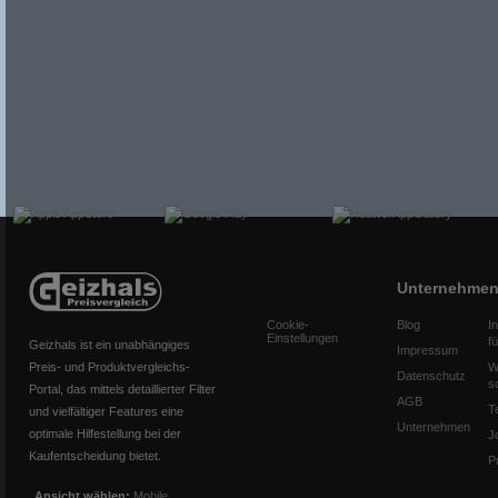
Unternehme
Cookie-
Blog
I
Einstellungen
f
Geizhals ist ein unabhängiges
Impressum
Preis- und Produktvergleichs-
W
Datenschutz
s
Portal, das mittels detaillierter Filter
AGB
T
und vielfältiger Features eine
Unternehmen
optimale Hilfestellung bei der
J
Kaufentscheidung bietet.
P
Ansicht wählen:
Mobile