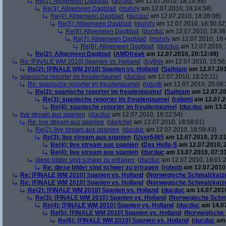
Re(2): Allgemeen Dagblad
(
ducduc
am 12.07.2010, 18:19:59)
Re(3): Allgemeen Dagblad
(
muhrly
am 12.07.2010, 18:24:58)
Re(4): Allgemeen Dagblad
(
ducduc
am 12.07.2010, 18:28:08)
Re(5): Allgemeen Dagblad
(
muhrly
am 12.07.2010, 18:30:32
Re(6): Allgemeen Dagblad
(
ducduc
am 12.07.2010, 18:38
Re(7): Allgemeen Dagblad
(
muhrly
am 12.07.2010, 18:
Re(8): Allgemeen Dagblad
(
ducduc
am 12.07.2010, 
Re(2): Allgemeen Dagblad
(
AMDfreak
am 12.07.2010, 20:12:49)
Re: [FINALE WM 2010] Spanien vs. Holland
(
IcyBox
am 12.07.2010, 15:56
Re(2): [FINALE WM 2010] Spanien vs. Holland
(
Sajhtam
am 12.07.201
spanische reporter im freudentaumel
(
ducduc
am 12.07.2010, 18:22:11)
Re: spanische reporter im freudentaumel
(
robotti
am 12.07.2010, 20:08:
Re(2): spanische reporter im freudentaumel
(
Sajhtam
am 12.07.20
Re(3): spanische reporter im freudentaumel
(
robotti
am 12.07.2
Re(4): spanische reporter im freudentaumel
(
ducduc
am 13.0
live stream aus spanien
(
ducduc
am 12.07.2010, 18:22:54)
Re: live stream aus spanien
(
sketcher
am 12.07.2010, 18:58:01)
Re(2): live stream aus spanien
(
ducduc
am 12.07.2010, 18:59:43)
Re(3): live stream aus spanien
(
User6465
am 12.07.2010, 23:21
Re(4): live stream aus spanien
(
Das Hella-S
am 12.07.2010, 
Re(4): live stream aus spanien
(
ducduc
am 13.07.2010, 07:33
diese bilder sind schwer zu ertragen
(
ducduc
am 12.07.2010, 19:01:
Re: diese bilder sind schwer zu ertragen
(
robotti
am 12.07.2010,
Re: [FINALE WM 2010] Spanien vs. Holland
(
Norwegische Schmalzkatz
Re: [FINALE WM 2010] Spanien vs. Holland
(
Norwegische Schmalzkatz
Re(2): [FINALE WM 2010] Spanien vs. Holland
(
ducduc
am 14.07.2010
Re(3): [FINALE WM 2010] Spanien vs. Holland
(
Norwegische Schm
Re(4): [FINALE WM 2010] Spanien vs. Holland
(
ducduc
am 14.07
Re(5): [FINALE WM 2010] Spanien vs. Holland
(
Norwegische 
Re(6): [FINALE WM 2010] Spanien vs. Holland
(
ducduc
am 