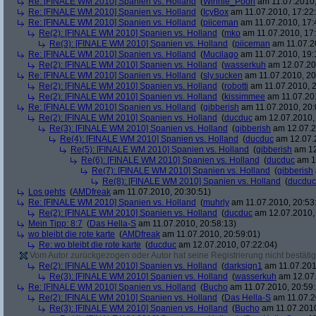
Re: [FINALE WM 2010] Spanien vs. Holland
(
Winnie_Pooh
am 11.07.2010,
Re: [FINALE WM 2010] Spanien vs. Holland
(
IcyBox
am 11.07.2010, 17:22
Re: [FINALE WM 2010] Spanien vs. Holland
(
piiceman
am 11.07.2010, 17:
Re(2): [FINALE WM 2010] Spanien vs. Holland
(
mko
am 11.07.2010, 17:
Re(3): [FINALE WM 2010] Spanien vs. Holland
(
piiceman
am 11.07.2
Re: [FINALE WM 2010] Spanien vs. Holland
(
Mucilago
am 11.07.2010, 19:
Re(2): [FINALE WM 2010] Spanien vs. Holland
(
wasserkuh
am 12.07.20
Re: [FINALE WM 2010] Spanien vs. Holland
(
sly.sucken
am 11.07.2010, 20
Re(2): [FINALE WM 2010] Spanien vs. Holland
(
robotti
am 11.07.2010, 2
Re(2): [FINALE WM 2010] Spanien vs. Holland
(
kissimmee
am 11.07.201
Re: [FINALE WM 2010] Spanien vs. Holland
(
gibberish
am 11.07.2010, 20:
Re(2): [FINALE WM 2010] Spanien vs. Holland
(
ducduc
am 12.07.2010, 
Re(3): [FINALE WM 2010] Spanien vs. Holland
(
gibberish
am 12.07.2
Re(4): [FINALE WM 2010] Spanien vs. Holland
(
ducduc
am 12.07.2
Re(5): [FINALE WM 2010] Spanien vs. Holland
(
gibberish
am 12
Re(6): [FINALE WM 2010] Spanien vs. Holland
(
ducduc
am 12
Re(7): [FINALE WM 2010] Spanien vs. Holland
(
gibberish
Re(8): [FINALE WM 2010] Spanien vs. Holland
(
ducduc
Los gehts
(
AMDfreak
am 11.07.2010, 20:30:51)
Re: [FINALE WM 2010] Spanien vs. Holland
(
muhrly
am 11.07.2010, 20:53
Re(2): [FINALE WM 2010] Spanien vs. Holland
(
ducduc
am 12.07.2010, 
Mein Tipp: 8:7
(
Das Hella-S
am 11.07.2010, 20:58:13)
wo bleibt die rote karte
(
AMDfreak
am 11.07.2010, 20:59:01)
Re: wo bleibt die rote karte
(
ducduc
am 12.07.2010, 07:22:04)
Vom Autor zurückgezogen oder Autor hat seine Registrierung nicht bestätig
Re(2): [FINALE WM 2010] Spanien vs. Holland
(
darksign1
am 11.07.201
Re(3): [FINALE WM 2010] Spanien vs. Holland
(
wasserkuh
am 12.07.
Re: [FINALE WM 2010] Spanien vs. Holland
(
Bucho
am 11.07.2010, 20:59:
Re(2): [FINALE WM 2010] Spanien vs. Holland
(
Das Hella-S
am 11.07.2
Re(3): [FINALE WM 2010] Spanien vs. Holland
(
Bucho
am 11.07.2010