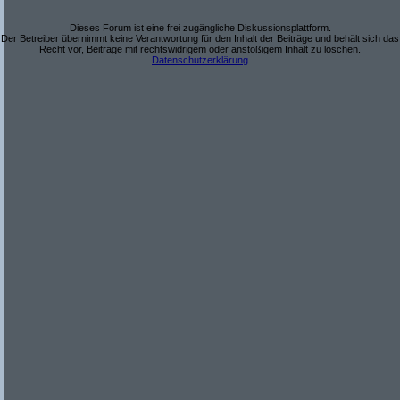
Dieses Forum ist eine frei zugängliche Diskussionsplattform.
Der Betreiber übernimmt keine Verantwortung für den Inhalt der Beiträge und behält sich das
Recht vor, Beiträge mit rechtswidrigem oder anstößigem Inhalt zu löschen.
Datenschutzerklärung