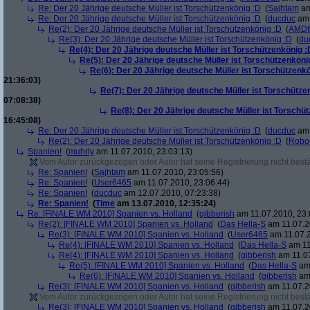
Re: Der 20 Jährige deutsche Müller ist Torschützenkönig :D
(
Sajhtam
am
Re: Der 20 Jährige deutsche Müller ist Torschützenkönig :D
(
ducduc
am 
Re(2): Der 20 Jährige deutsche Müller ist Torschützenkönig :D
(
AMDf
Re(3): Der 20 Jährige deutsche Müller ist Torschützenkönig :D
(
du
Re(4): Der 20 Jährige deutsche Müller ist Torschützenkönig :
Re(5): Der 20 Jährige deutsche Müller ist Torschützenköni
Re(6): Der 20 Jährige deutsche Müller ist Torschützenk
21:36:03)
Re(7): Der 20 Jährige deutsche Müller ist Torschütze
07:08:38)
Re(8): Der 20 Jährige deutsche Müller ist Torschü
16:45:08)
Re: Der 20 Jährige deutsche Müller ist Torschützenkönig :D
(
ducduc
am 
Re(2): Der 20 Jährige deutsche Müller ist Torschützenkönig :D
(
Robo
Spanien!
(
muhrly
am 11.07.2010, 23:03:13)
Vom Autor zurückgezogen oder Autor hat seine Registrierung nicht bestä
Re: Spanien!
(
Sajhtam
am 11.07.2010, 23:05:56)
Re: Spanien!
(
User6465
am 11.07.2010, 23:06:44)
Re: Spanien!
(
ducduc
am 12.07.2010, 07:23:38)
Re: Spanien!
(
Time
am 13.07.2010, 12:35:24)
Re: [FINALE WM 2010] Spanien vs. Holland
(
gibberish
am 11.07.2010, 23:
Re(2): [FINALE WM 2010] Spanien vs. Holland
(
Das Hella-S
am 11.07.2
Re(3): [FINALE WM 2010] Spanien vs. Holland
(
User6465
am 11.07.2
Re(4): [FINALE WM 2010] Spanien vs. Holland
(
Das Hella-S
am 11
Re(4): [FINALE WM 2010] Spanien vs. Holland
(
gibberish
am 11.07
Re(5): [FINALE WM 2010] Spanien vs. Holland
(
Das Hella-S
am 
Re(6): [FINALE WM 2010] Spanien vs. Holland
(
gibberish
am 
Re(3): [FINALE WM 2010] Spanien vs. Holland
(
gibberish
am 11.07.2
Vom Autor zurückgezogen oder Autor hat seine Registrierung nicht bestä
Re(3): [FINALE WM 2010] Spanien vs. Holland
(
gibberish
am 11.07.2