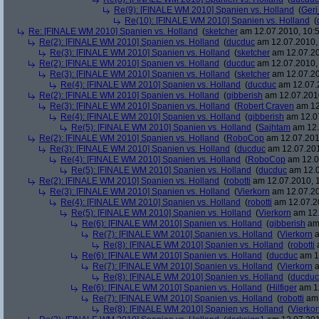
Re(9): [FINALE WM 2010] Spanien vs. Holland
(
Ger
Re(10): [FINALE WM 2010] Spanien vs. Holland
(
Re: [FINALE WM 2010] Spanien vs. Holland
(
sketcher
am 12.07.2010, 10:5
Re(2): [FINALE WM 2010] Spanien vs. Holland
(
ducduc
am 12.07.2010, 
Re(3): [FINALE WM 2010] Spanien vs. Holland
(
sketcher
am 12.07.20
Re(2): [FINALE WM 2010] Spanien vs. Holland
(
ducduc
am 12.07.2010, 
Re(3): [FINALE WM 2010] Spanien vs. Holland
(
sketcher
am 12.07.20
Re(4): [FINALE WM 2010] Spanien vs. Holland
(
ducduc
am 12.07.2
Re(2): [FINALE WM 2010] Spanien vs. Holland
(
gibberish
am 12.07.2010
Re(3): [FINALE WM 2010] Spanien vs. Holland
(
Robert Craven
am 12
Re(4): [FINALE WM 2010] Spanien vs. Holland
(
gibberish
am 12.07
Re(5): [FINALE WM 2010] Spanien vs. Holland
(
Sajhtam
am 12.
Re(2): [FINALE WM 2010] Spanien vs. Holland
(
RoboCop
am 12.07.2010
Re(3): [FINALE WM 2010] Spanien vs. Holland
(
ducduc
am 12.07.201
Re(4): [FINALE WM 2010] Spanien vs. Holland
(
RoboCop
am 12.0
Re(5): [FINALE WM 2010] Spanien vs. Holland
(
ducduc
am 12.0
Re(2): [FINALE WM 2010] Spanien vs. Holland
(
robotti
am 12.07.2010, 1
Re(3): [FINALE WM 2010] Spanien vs. Holland
(
Vierkorn
am 12.07.20
Re(4): [FINALE WM 2010] Spanien vs. Holland
(
robotti
am 12.07.20
Re(5): [FINALE WM 2010] Spanien vs. Holland
(
Vierkorn
am 12.
Re(6): [FINALE WM 2010] Spanien vs. Holland
(
gibberish
am 
Re(7): [FINALE WM 2010] Spanien vs. Holland
(
Vierkorn
a
Re(8): [FINALE WM 2010] Spanien vs. Holland
(
robotti
a
Re(6): [FINALE WM 2010] Spanien vs. Holland
(
ducduc
am 12
Re(7): [FINALE WM 2010] Spanien vs. Holland
(
Vierkorn
a
Re(8): [FINALE WM 2010] Spanien vs. Holland
(
ducduc
Re(6): [FINALE WM 2010] Spanien vs. Holland
(
Hilfiger
am 12
Re(7): [FINALE WM 2010] Spanien vs. Holland
(
robotti
am 
Re(8): [FINALE WM 2010] Spanien vs. Holland
(
Vierko