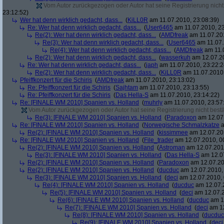
Vom Autor zurückgezogen oder Autor hat seine Registrierung nicht 
23:12:52)
Wer hat denn wirklich gedacht, dass...
(
KiLL0R
am 11.07.2010, 23:08:39)
Re: Wer hat denn wirklich gedacht, dass...
(
User6465
am 11.07.2010, 23
Re(2): Wer hat denn wirklich gedacht, dass...
(
AMDfreak
am 11.07.201
Re(3): Wer hat denn wirklich gedacht, dass...
(
User6465
am 11.07.
Re(4): Wer hat denn wirklich gedacht, dass...
(
AMDfreak
am 11.0
Re(2): Wer hat denn wirklich gedacht, dass...
(
wasserkuh
am 12.07.20
Re: Wer hat denn wirklich gedacht, dass...
(
japh
am 11.07.2010, 23:22:2
Re(2): Wer hat denn wirklich gedacht, dass...
(
KiLL0R
am 11.07.2010,
Pfeiffkonzert für die Schiris
(
AMDfreak
am 11.07.2010, 23:13:02)
Re: Pfeiffkonzert für die Schiris
(
Sajhtam
am 11.07.2010, 23:13:55)
Re: Pfeiffkonzert für die Schiris
(
Das Hella-S
am 11.07.2010, 23:14:22)
Re: [FINALE WM 2010] Spanien vs. Holland
(
muhrly
am 11.07.2010, 23:57
Vom Autor zurückgezogen oder Autor hat seine Registrierung nicht bestä
Re(3): [FINALE WM 2010] Spanien vs. Holland
(
Paradoxon
am 12.07.
Re: [FINALE WM 2010] Spanien vs. Holland
(
Norwegische Schmalzkatze
a
Re(2): [FINALE WM 2010] Spanien vs. Holland
(
kissimmee
am 12.07.201
Re: [FINALE WM 2010] Spanien vs. Holland
(
File_trader
am 12.07.2010, 0
Re(2): [FINALE WM 2010] Spanien vs. Holland
(
Astroman
am 12.07.2010
Re(3): [FINALE WM 2010] Spanien vs. Holland
(
Das Hella-S
am 12.07
Re(2): [FINALE WM 2010] Spanien vs. Holland
(
Paradoxon
am 12.07.20
Re(2): [FINALE WM 2010] Spanien vs. Holland
(
ducduc
am 12.07.2010, 
Re(3): [FINALE WM 2010] Spanien vs. Holland
(
deci
am 12.07.2010, 
Re(4): [FINALE WM 2010] Spanien vs. Holland
(
ducduc
am 12.07.2
Re(5): [FINALE WM 2010] Spanien vs. Holland
(
deci
am 12.07.2
Re(6): [FINALE WM 2010] Spanien vs. Holland
(
ducduc
am 12
Re(7): [FINALE WM 2010] Spanien vs. Holland
(
deci
am 12
Re(8): [FINALE WM 2010] Spanien vs. Holland
(
ducduc
Re(9): [FINALE WM 2010] Spanien vs. Holland
(
deci