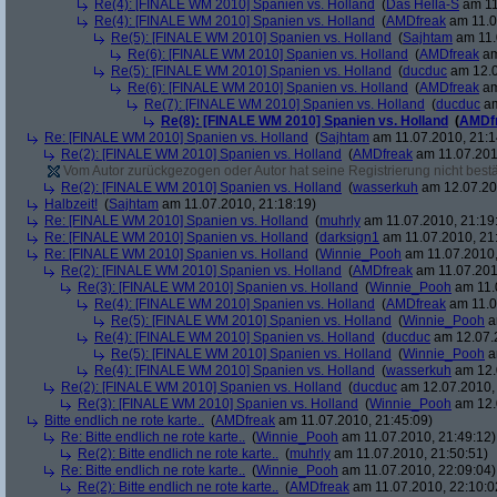
Re(4): [FINALE WM 2010] Spanien vs. Holland
(
Das Hella-S
am 11
Re(4): [FINALE WM 2010] Spanien vs. Holland
(
AMDfreak
am 11.0
Re(5): [FINALE WM 2010] Spanien vs. Holland
(
Sajhtam
am 11.
Re(6): [FINALE WM 2010] Spanien vs. Holland
(
AMDfreak
am
Re(5): [FINALE WM 2010] Spanien vs. Holland
(
ducduc
am 12.0
Re(6): [FINALE WM 2010] Spanien vs. Holland
(
AMDfreak
am
Re(7): [FINALE WM 2010] Spanien vs. Holland
(
ducduc
am
Re(8): [FINALE WM 2010] Spanien vs. Holland
(
AMDf
Re: [FINALE WM 2010] Spanien vs. Holland
(
Sajhtam
am 11.07.2010, 21:1
Re(2): [FINALE WM 2010] Spanien vs. Holland
(
AMDfreak
am 11.07.201
Vom Autor zurückgezogen oder Autor hat seine Registrierung nicht bestä
Re(2): [FINALE WM 2010] Spanien vs. Holland
(
wasserkuh
am 12.07.20
Halbzeit!
(
Sajhtam
am 11.07.2010, 21:18:19)
Re: [FINALE WM 2010] Spanien vs. Holland
(
muhrly
am 11.07.2010, 21:19
Re: [FINALE WM 2010] Spanien vs. Holland
(
darksign1
am 11.07.2010, 21
Re: [FINALE WM 2010] Spanien vs. Holland
(
Winnie_Pooh
am 11.07.2010,
Re(2): [FINALE WM 2010] Spanien vs. Holland
(
AMDfreak
am 11.07.201
Re(3): [FINALE WM 2010] Spanien vs. Holland
(
Winnie_Pooh
am 11.
Re(4): [FINALE WM 2010] Spanien vs. Holland
(
AMDfreak
am 11.0
Re(5): [FINALE WM 2010] Spanien vs. Holland
(
Winnie_Pooh
a
Re(4): [FINALE WM 2010] Spanien vs. Holland
(
ducduc
am 12.07.2
Re(5): [FINALE WM 2010] Spanien vs. Holland
(
Winnie_Pooh
a
Re(4): [FINALE WM 2010] Spanien vs. Holland
(
wasserkuh
am 12.
Re(2): [FINALE WM 2010] Spanien vs. Holland
(
ducduc
am 12.07.2010, 
Re(3): [FINALE WM 2010] Spanien vs. Holland
(
Winnie_Pooh
am 12.
Bitte endlich ne rote karte..
(
AMDfreak
am 11.07.2010, 21:45:09)
Re: Bitte endlich ne rote karte..
(
Winnie_Pooh
am 11.07.2010, 21:49:12)
Re(2): Bitte endlich ne rote karte..
(
muhrly
am 11.07.2010, 21:50:51)
Re: Bitte endlich ne rote karte..
(
Winnie_Pooh
am 11.07.2010, 22:09:04)
Re(2): Bitte endlich ne rote karte..
(
AMDfreak
am 11.07.2010, 22:10:0