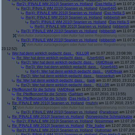
Re(2): [FINALE WM 2010] Spanien vs. Holland
(
Das Hella-S
am 11.07.2
Re(3): [FINALE WM 2010] Spanien vs. Holland
(
User6465
am 11.07.2
Re(4): [FINALE WM 2010] Spanien vs. Holland
(
Das Hella-S
am 11
Re(4): [FINALE WM 2010] Spanien vs. Holland
(
gibberish
am 11.07
Re(5): [FINALE WM 2010] Spanien vs. Holland
(
Das Hella-S
am 
Re(6): [FINALE WM 2010] Spanien vs. Holland
(
gibberish
am 
Re(3): [FINALE WM 2010] Spanien vs. Holland
(
gibberish
am 11.07.2
Vom Autor zurückgezogen oder Autor hat seine Registrierung nicht bestä
Re(3): [FINALE WM 2010] Spanien vs. Holland
(
gibberish
am 11.07.2
Vom Autor zurückgezogen oder Autor hat seine Registrierung nicht 
23:12:52)
Wer hat denn wirklich gedacht, dass...
(
KiLL0R
am 11.07.2010, 23:08:39)
Re: Wer hat denn wirklich gedacht, dass...
(
User6465
am 11.07.2010, 23
Re(2): Wer hat denn wirklich gedacht, dass...
(
AMDfreak
am 11.07.201
Re(3): Wer hat denn wirklich gedacht, dass...
(
User6465
am 11.07.
Re(4): Wer hat denn wirklich gedacht, dass...
(
AMDfreak
am 11.0
Re(2): Wer hat denn wirklich gedacht, dass...
(
wasserkuh
am 12.07.20
Re: Wer hat denn wirklich gedacht, dass...
(
japh
am 11.07.2010, 23:22:2
Re(2): Wer hat denn wirklich gedacht, dass...
(
KiLL0R
am 11.07.2010,
Pfeiffkonzert für die Schiris
(
AMDfreak
am 11.07.2010, 23:13:02)
Re: Pfeiffkonzert für die Schiris
(
Sajhtam
am 11.07.2010, 23:13:55)
Re: Pfeiffkonzert für die Schiris
(
Das Hella-S
am 11.07.2010, 23:14:22)
Re: [FINALE WM 2010] Spanien vs. Holland
(
muhrly
am 11.07.2010, 23:57
Vom Autor zurückgezogen oder Autor hat seine Registrierung nicht bestä
Re(3): [FINALE WM 2010] Spanien vs. Holland
(
Paradoxon
am 12.07.
Re: [FINALE WM 2010] Spanien vs. Holland
(
Norwegische Schmalzkatze
a
Re(2): [FINALE WM 2010] Spanien vs. Holland
(
kissimmee
am 12.07.201
Re: [FINALE WM 2010] Spanien vs. Holland
(
File_trader
am 12.07.2010, 0
Re(2): [FINALE WM 2010] Spanien vs. Holland
(
Astroman
am 12.07.2010
Re(3): [FINALE WM 2010] Spanien vs. Holland
(
Das Hella-S
am 12.07