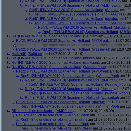
Re(4): [FINALE WM 2010] Spanien vs. Holland
(
Das Hella-S
am 11
Re(4): [FINALE WM 2010] Spanien vs. Holland
(
AMDfreak
am 11.0
Re(5): [FINALE WM 2010] Spanien vs. Holland
(
Sajhtam
am 11.
Re(6): [FINALE WM 2010] Spanien vs. Holland
(
AMDfreak
am
Re(5): [FINALE WM 2010] Spanien vs. Holland
(
ducduc
am 12.0
Re(6): [FINALE WM 2010] Spanien vs. Holland
(
AMDfreak
am
Re(7): [FINALE WM 2010] Spanien vs. Holland
(
ducduc
am
Re(8): [FINALE WM 2010] Spanien vs. Holland
(
AMDf
Re: [FINALE WM 2010] Spanien vs. Holland
(
Sajhtam
am 11.07.2010, 21:1
Re(2): [FINALE WM 2010] Spanien vs. Holland
(
AMDfreak
am 11.07.201
Vom Autor zurückgezogen oder Autor hat seine Registrierung nicht bestä
Re(2): [FINALE WM 2010] Spanien vs. Holland
(
wasserkuh
am 12.07.20
Halbzeit!
(
Sajhtam
am 11.07.2010, 21:18:19)
Re: [FINALE WM 2010] Spanien vs. Holland
(
muhrly
am 11.07.2010, 21:19
Re: [FINALE WM 2010] Spanien vs. Holland
(
darksign1
am 11.07.2010, 21
Re: [FINALE WM 2010] Spanien vs. Holland
(
Winnie_Pooh
am 11.07.2010,
Re(2): [FINALE WM 2010] Spanien vs. Holland
(
AMDfreak
am 11.07.201
Re(3): [FINALE WM 2010] Spanien vs. Holland
(
Winnie_Pooh
am 11.
Re(4): [FINALE WM 2010] Spanien vs. Holland
(
AMDfreak
am 11.0
Re(5): [FINALE WM 2010] Spanien vs. Holland
(
Winnie_Pooh
a
Re(4): [FINALE WM 2010] Spanien vs. Holland
(
ducduc
am 12.07.2
Re(5): [FINALE WM 2010] Spanien vs. Holland
(
Winnie_Pooh
a
Re(4): [FINALE WM 2010] Spanien vs. Holland
(
wasserkuh
am 12.
Re(2): [FINALE WM 2010] Spanien vs. Holland
(
ducduc
am 12.07.2010, 
Re(3): [FINALE WM 2010] Spanien vs. Holland
(
Winnie_Pooh
am 12.
Bitte endlich ne rote karte..
(
AMDfreak
am 11.07.2010, 21:45:09)
Re: Bitte endlich ne rote karte..
(
Winnie_Pooh
am 11.07.2010, 21:49:12)
Re(2): Bitte endlich ne rote karte..
(
muhrly
am 11.07.2010, 21:50:51)
Re: Bitte endlich ne rote karte..
(
Winnie_Pooh
am 11.07.2010, 22:09:04)
Re(2): Bitte endlich ne rote karte..
(
AMDfreak
am 11.07.2010, 22:10:0