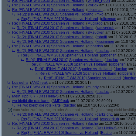
Re: [FINALE WM 2010] Spanien vs. Holland
(
Winnie_Pooh
am 11.07.2010,
Re: [FINALE WM 2010] Spanien vs. Holland
(
IcyBox
am 11.07.2010, 17:22
Re: [FINALE WM 2010] Spanien vs. Holland
(
piiceman
am 11.07.2010, 17:
Re(2): [FINALE WM 2010] Spanien vs. Holland
(
mko
am 11.07.2010, 17:
Re(3): [FINALE WM 2010] Spanien vs. Holland
(
piiceman
am 11.07.2
Re: [FINALE WM 2010] Spanien vs. Holland
(
Mucilago
am 11.07.2010, 19:
Re(2): [FINALE WM 2010] Spanien vs. Holland
(
wasserkuh
am 12.07.20
Re: [FINALE WM 2010] Spanien vs. Holland
(
sly.sucken
am 11.07.2010, 20
Re(2): [FINALE WM 2010] Spanien vs. Holland
(
robotti
am 11.07.2010, 2
Re(2): [FINALE WM 2010] Spanien vs. Holland
(
kissimmee
am 11.07.201
Re: [FINALE WM 2010] Spanien vs. Holland
(
gibberish
am 11.07.2010, 20:
Re(2): [FINALE WM 2010] Spanien vs. Holland
(
ducduc
am 12.07.2010, 
Re(3): [FINALE WM 2010] Spanien vs. Holland
(
gibberish
am 12.07.2
Re(4): [FINALE WM 2010] Spanien vs. Holland
(
ducduc
am 12.07.2
Re(5): [FINALE WM 2010] Spanien vs. Holland
(
gibberish
am 12
Re(6): [FINALE WM 2010] Spanien vs. Holland
(
ducduc
am 12
Re(7): [FINALE WM 2010] Spanien vs. Holland
(
gibberish
Re(8): [FINALE WM 2010] Spanien vs. Holland
(
ducduc
Los gehts
(
AMDfreak
am 11.07.2010, 20:30:51)
Re: [FINALE WM 2010] Spanien vs. Holland
(
muhrly
am 11.07.2010, 20:53
Re(2): [FINALE WM 2010] Spanien vs. Holland
(
ducduc
am 12.07.2010, 
Mein Tipp: 8:7
(
Das Hella-S
am 11.07.2010, 20:58:13)
wo bleibt die rote karte
(
AMDfreak
am 11.07.2010, 20:59:01)
Re: wo bleibt die rote karte
(
ducduc
am 12.07.2010, 07:22:04)
Vom Autor zurückgezogen oder Autor hat seine Registrierung nicht bestätig
Re(2): [FINALE WM 2010] Spanien vs. Holland
(
darksign1
am 11.07.201
Re(3): [FINALE WM 2010] Spanien vs. Holland
(
wasserkuh
am 12.07.
Re: [FINALE WM 2010] Spanien vs. Holland
(
Bucho
am 11.07.2010, 20:59:
Re(2): [FINALE WM 2010] Spanien vs. Holland
(
Das Hella-S
am 11.07.2
Re(3): [FINALE WM 2010] Spanien vs. Holland
(
Bucho
am 11.07.2010