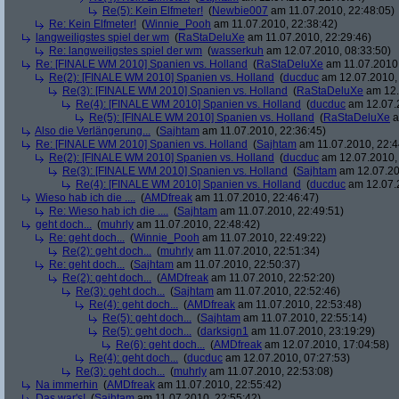
Re(5): Kein Elfmeter!
(
Newbie007
am 11.07.2010, 22:48:05)
Re: Kein Elfmeter!
(
Winnie_Pooh
am 11.07.2010, 22:38:42)
langweiligstes spiel der wm
(
RaStaDeluXe
am 11.07.2010, 22:29:46)
Re: langweiligstes spiel der wm
(
wasserkuh
am 12.07.2010, 08:33:50)
Re: [FINALE WM 2010] Spanien vs. Holland
(
RaStaDeluXe
am 11.07.2010,
Re(2): [FINALE WM 2010] Spanien vs. Holland
(
ducduc
am 12.07.2010, 
Re(3): [FINALE WM 2010] Spanien vs. Holland
(
RaStaDeluXe
am 12.
Re(4): [FINALE WM 2010] Spanien vs. Holland
(
ducduc
am 12.07.2
Re(5): [FINALE WM 2010] Spanien vs. Holland
(
RaStaDeluXe
a
Also die Verlängerung...
(
Sajhtam
am 11.07.2010, 22:36:45)
Re: [FINALE WM 2010] Spanien vs. Holland
(
Sajhtam
am 11.07.2010, 22:4
Re(2): [FINALE WM 2010] Spanien vs. Holland
(
ducduc
am 12.07.2010, 
Re(3): [FINALE WM 2010] Spanien vs. Holland
(
Sajhtam
am 12.07.20
Re(4): [FINALE WM 2010] Spanien vs. Holland
(
ducduc
am 12.07.2
Wieso hab ich die ....
(
AMDfreak
am 11.07.2010, 22:46:47)
Re: Wieso hab ich die ....
(
Sajhtam
am 11.07.2010, 22:49:51)
geht doch...
(
muhrly
am 11.07.2010, 22:48:42)
Re: geht doch...
(
Winnie_Pooh
am 11.07.2010, 22:49:22)
Re(2): geht doch...
(
muhrly
am 11.07.2010, 22:51:34)
Re: geht doch...
(
Sajhtam
am 11.07.2010, 22:50:37)
Re(2): geht doch...
(
AMDfreak
am 11.07.2010, 22:52:20)
Re(3): geht doch...
(
Sajhtam
am 11.07.2010, 22:52:46)
Re(4): geht doch...
(
AMDfreak
am 11.07.2010, 22:53:48)
Re(5): geht doch...
(
Sajhtam
am 11.07.2010, 22:55:14)
Re(5): geht doch...
(
darksign1
am 11.07.2010, 23:19:29)
Re(6): geht doch...
(
AMDfreak
am 12.07.2010, 17:04:58)
Re(4): geht doch...
(
ducduc
am 12.07.2010, 07:27:53)
Re(3): geht doch...
(
muhrly
am 11.07.2010, 22:53:08)
Na immerhin
(
AMDfreak
am 11.07.2010, 22:55:42)
Das war's!
(
Sajhtam
am 11.07.2010, 22:55:42)