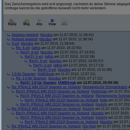
Das Zwischenergebnis wird erst angezeigt, nachdem du deine Stimme abgegebe
Umfrage kannst du die getroffene Auswahl nicht mehr verändern.
Spanien gewinnt
(
ducduc
am 11.07.2010, 11:38:42)
Holland gewinnt
(
ducduc
am 11.07.2010, 11:38:54)
X-erl
(
ducduc
am 11.07.2010, 11:39:04)
Re: X-erl
(
athis
am 11.07.2010, 16:22:50)
Re(2): X-erl
(
ducduc
am 12.07.2010, 07:16:53)
Re(3): X-erl
(
athis
am 12.07.2010, 10:02:38)
Re(4): X-erl
(
ducduc
am 12.07.2010, 10:05:37)
Re(5): X-erl
(
athis
am 12.07.2010, 10:17:13)
Re(6): X-erl
(
ducduc
am 12.07.2010, 10:31:08)
1:0 für Spanien
(
AMDfreak
am 11.07.2010, 12:57:21)
Re: 1:0 für Spanien
(
ducduc
am 12.07.2010, 07:17:12)
Re(2): 1:0 für Spanien
(
AMDfreak
am 12.07.2010, 20:09:36)
Re: [FINALE WM 2010] Spanien vs. Holland
(
Norwegische Schmalzkatze
a
Re(2): [FINALE WM 2010] Spanien vs. Holland
(
Astroman
am 11.07.2010
Re(3): [FINALE WM 2010] Spanien vs. Holland
(
Norwegische Schmal
Re(4): [FINALE WM 2010] Spanien vs. Holland
(
mko
am 11.07.2010
Re(3): [FINALE WM 2010] Spanien vs. Holland
(
muhrly
am 11.07.2010
Re: [FINALE WM 2010] Spanien vs. Holland
(
muhrly
am 11.07.2010, 15:25
Re(2): [FINALE WM 2010] Spanien vs. Holland
(
ducduc
am 12.07.2010, 
Re(3): [FINALE WM 2010] Spanien vs. Holland
(
muhrly
am 12.07.2010
Re(4): [FINALE WM 2010] Spanien vs. Holland
(
ducduc
am 12.07.2
Re: [FINALE WM 2010] Spanien vs. Holland
(
So-Ned
am 11.07.2010, 15:4