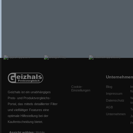
Unternehme
Cookie-
Blog
I
Einstellungen
f
Geizhals ist ein unabhängiges
Impressum
Preis- und Produktvergleichs-
W
Datenschutz
s
Portal, das mittels detaillierter Filter
AGB
T
und vielfältiger Features eine
Unternehmen
optimale Hilfestellung bei der
J
Kaufentscheidung bietet.
P
Ansicht wählen:
Mobile