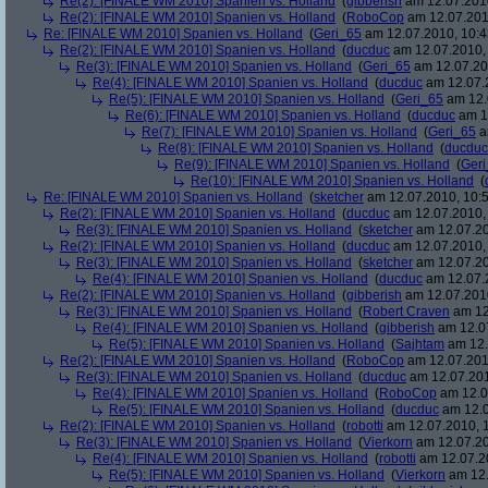
Re(2): [FINALE WM 2010] Spanien vs. Holland
(
gibberish
am 12.07.2010
Re(2): [FINALE WM 2010] Spanien vs. Holland
(
RoboCop
am 12.07.201
Re: [FINALE WM 2010] Spanien vs. Holland
(
Geri_65
am 12.07.2010, 10:4
Re(2): [FINALE WM 2010] Spanien vs. Holland
(
ducduc
am 12.07.2010, 
Re(3): [FINALE WM 2010] Spanien vs. Holland
(
Geri_65
am 12.07.20
Re(4): [FINALE WM 2010] Spanien vs. Holland
(
ducduc
am 12.07.2
Re(5): [FINALE WM 2010] Spanien vs. Holland
(
Geri_65
am 12.
Re(6): [FINALE WM 2010] Spanien vs. Holland
(
ducduc
am 12
Re(7): [FINALE WM 2010] Spanien vs. Holland
(
Geri_65
a
Re(8): [FINALE WM 2010] Spanien vs. Holland
(
ducduc
Re(9): [FINALE WM 2010] Spanien vs. Holland
(
Ger
Re(10): [FINALE WM 2010] Spanien vs. Holland
(
Re: [FINALE WM 2010] Spanien vs. Holland
(
sketcher
am 12.07.2010, 10:5
Re(2): [FINALE WM 2010] Spanien vs. Holland
(
ducduc
am 12.07.2010, 
Re(3): [FINALE WM 2010] Spanien vs. Holland
(
sketcher
am 12.07.20
Re(2): [FINALE WM 2010] Spanien vs. Holland
(
ducduc
am 12.07.2010, 
Re(3): [FINALE WM 2010] Spanien vs. Holland
(
sketcher
am 12.07.20
Re(4): [FINALE WM 2010] Spanien vs. Holland
(
ducduc
am 12.07.2
Re(2): [FINALE WM 2010] Spanien vs. Holland
(
gibberish
am 12.07.2010
Re(3): [FINALE WM 2010] Spanien vs. Holland
(
Robert Craven
am 12
Re(4): [FINALE WM 2010] Spanien vs. Holland
(
gibberish
am 12.07
Re(5): [FINALE WM 2010] Spanien vs. Holland
(
Sajhtam
am 12.
Re(2): [FINALE WM 2010] Spanien vs. Holland
(
RoboCop
am 12.07.2010
Re(3): [FINALE WM 2010] Spanien vs. Holland
(
ducduc
am 12.07.201
Re(4): [FINALE WM 2010] Spanien vs. Holland
(
RoboCop
am 12.0
Re(5): [FINALE WM 2010] Spanien vs. Holland
(
ducduc
am 12.0
Re(2): [FINALE WM 2010] Spanien vs. Holland
(
robotti
am 12.07.2010, 1
Re(3): [FINALE WM 2010] Spanien vs. Holland
(
Vierkorn
am 12.07.20
Re(4): [FINALE WM 2010] Spanien vs. Holland
(
robotti
am 12.07.20
Re(5): [FINALE WM 2010] Spanien vs. Holland
(
Vierkorn
am 12.