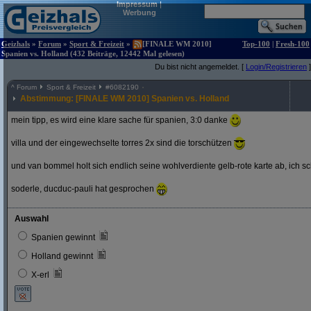
Impressum
|
Werbung
Geizhals
»
Forum
»
Sport & Freizeit
»
[FINALE WM 2010]
Top-100
|
Fresh-100
Spanien vs. Holland (432 Beiträge, 12442 Mal gelesen)
Du bist nicht angemeldet. [
Login/Registrieren
]
^
Forum
Sport & Freizeit
#
6082190
Abstimmung: [FINALE WM 2010] Spanien vs. Holland
mein tipp, es wird eine klare sache für spanien, 3:0 danke
villa und der eingewechselte torres 2x sind die torschützen
und van bommel holt sich endlich seine wohlverdiente gelb-rote karte ab, ich s
soderle, ducduc-pauli hat gesprochen
Auswahl
Spanien gewinnt
Holland gewinnt
X-erl