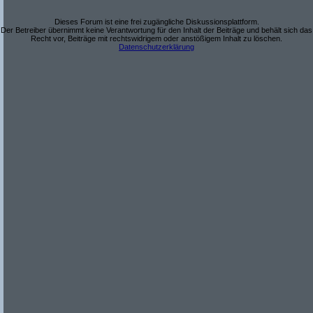
Dieses Forum ist eine frei zugängliche Diskussionsplattform.
Der Betreiber übernimmt keine Verantwortung für den Inhalt der Beiträge und behält sich das
Recht vor, Beiträge mit rechtswidrigem oder anstößigem Inhalt zu löschen.
Datenschutzerklärung