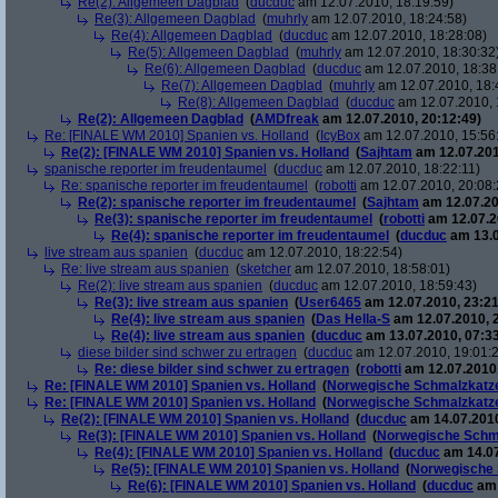
Re(2): Allgemeen Dagblad
(
ducduc
am 12.07.2010, 18:19:59)
Re(3): Allgemeen Dagblad
(
muhrly
am 12.07.2010, 18:24:58)
Re(4): Allgemeen Dagblad
(
ducduc
am 12.07.2010, 18:28:08)
Re(5): Allgemeen Dagblad
(
muhrly
am 12.07.2010, 18:30:32
Re(6): Allgemeen Dagblad
(
ducduc
am 12.07.2010, 18:38
Re(7): Allgemeen Dagblad
(
muhrly
am 12.07.2010, 18:
Re(8): Allgemeen Dagblad
(
ducduc
am 12.07.2010, 
Re(2): Allgemeen Dagblad
(
AMDfreak
am 12.07.2010, 20:12:49)
Re: [FINALE WM 2010] Spanien vs. Holland
(
IcyBox
am 12.07.2010, 15:56
Re(2): [FINALE WM 2010] Spanien vs. Holland
(
Sajhtam
am 12.07.201
spanische reporter im freudentaumel
(
ducduc
am 12.07.2010, 18:22:11)
Re: spanische reporter im freudentaumel
(
robotti
am 12.07.2010, 20:08:
Re(2): spanische reporter im freudentaumel
(
Sajhtam
am 12.07.20
Re(3): spanische reporter im freudentaumel
(
robotti
am 12.07.2
Re(4): spanische reporter im freudentaumel
(
ducduc
am 13.0
live stream aus spanien
(
ducduc
am 12.07.2010, 18:22:54)
Re: live stream aus spanien
(
sketcher
am 12.07.2010, 18:58:01)
Re(2): live stream aus spanien
(
ducduc
am 12.07.2010, 18:59:43)
Re(3): live stream aus spanien
(
User6465
am 12.07.2010, 23:21
Re(4): live stream aus spanien
(
Das Hella-S
am 12.07.2010, 
Re(4): live stream aus spanien
(
ducduc
am 13.07.2010, 07:33
diese bilder sind schwer zu ertragen
(
ducduc
am 12.07.2010, 19:01:
Re: diese bilder sind schwer zu ertragen
(
robotti
am 12.07.2010,
Re: [FINALE WM 2010] Spanien vs. Holland
(
Norwegische Schmalzkatz
Re: [FINALE WM 2010] Spanien vs. Holland
(
Norwegische Schmalzkatz
Re(2): [FINALE WM 2010] Spanien vs. Holland
(
ducduc
am 14.07.2010
Re(3): [FINALE WM 2010] Spanien vs. Holland
(
Norwegische Schm
Re(4): [FINALE WM 2010] Spanien vs. Holland
(
ducduc
am 14.07
Re(5): [FINALE WM 2010] Spanien vs. Holland
(
Norwegische 
Re(6): [FINALE WM 2010] Spanien vs. Holland
(
ducduc
am 