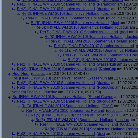
Re(2): [FINALE WM 2010] Spanien vs. Holland
(
Paradoxon
am 12.07.20
Re(2): [FINALE WM 2010] Spanien vs. Holland
(
ducduc
am 12.07.2010, 
Re(3): [FINALE WM 2010] Spanien vs. Holland
(
deci
am 12.07.2010, 
Re(4): [FINALE WM 2010] Spanien vs. Holland
(
ducduc
am 12.07.2
Re(5): [FINALE WM 2010] Spanien vs. Holland
(
deci
am 12.07.2
Re(6): [FINALE WM 2010] Spanien vs. Holland
(
ducduc
am 12
Re(7): [FINALE WM 2010] Spanien vs. Holland
(
deci
am 12
Re(8): [FINALE WM 2010] Spanien vs. Holland
(
ducduc
Re(9): [FINALE WM 2010] Spanien vs. Holland
(
deci
Re(10): [FINALE WM 2010] Spanien vs. Holland
(
Re(11): [FINALE WM 2010] Spanien vs. Hollan
Re(12): [FINALE WM 2010] Spanien vs. Holl
Re(13): [FINALE WM 2010] Spanien vs. H
Re(2): [FINALE WM 2010] Spanien vs. Holland
(
wasserkuh
am 12.07.20
Re(2): [FINALE WM 2010] Spanien vs. Holland
(
RoboCop
am 13.07.20
Hup! Hup!
(
ducduc
am 12.07.2010, 07:40:47)
Re: [FINALE WM 2010] Spanien vs. Holland
(
wasserkuh
am 12.07.2010, 0
Re(2): [FINALE WM 2010] Spanien vs. Holland
(
ducduc
am 12.07.2010, 
Re(2): [FINALE WM 2010] Spanien vs. Holland
(
RoboCop
am 12.07.201
vor dem Endspiel
(
ducduc
am 12.07.2010, 09:07:59)
Re: [FINALE WM 2010] Spanien vs. Holland
(
Robert Craven
am 12.07.2010
Re(2): [FINALE WM 2010] Spanien vs. Holland
(
ducduc
am 12.07.2010, 
Re(3): [FINALE WM 2010] Spanien vs. Holland
(
G.M.C
am 12.07.2010
Re(4): [FINALE WM 2010] Spanien vs. Holland
(
ducduc
am 12.07.2
Re(5): [FINALE WM 2010] Spanien vs. Holland
(
G.M.C
am 12.07
Re(6): [FINALE WM 2010] Spanien vs. Holland
(
ducduc
am 12
Re(7): [FINALE WM 2010] Spanien vs. Holland
(
G.M.C
am 
Re(8): [FINALE WM 2010] Spanien vs. Holland
(
robott
Re(2): [FINALE WM 2010] Spanien vs. Holland
(
deci
am 12.07.2010, 09