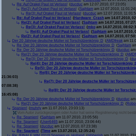
Re: Auf Orakel Paul ist Verlass!
(
ducduc
am 12.07.2010, 07:23:05)
Re(2): Auf Orakel Paul ist Verlass!
(
Sajhtam
am 12.07.2010, 11:01:24
Re(3): Auf Orakel Paul ist Verlass!
(
ducduc
am 12.07.2010, 11:01:5
Re: Auf Orakel Paul ist Verlass!
(
Hardware_Crash
am 14.07.2010, 02
Re(2): Auf Orakel Paul ist Verlass!
(
Sajhtam
am 14.07.2010, 07:27
Re(3): Auf Orakel Paul ist Verlass!
(
mko
am 14.07.2010, 08:02:3
Re(4): Auf Orakel Paul ist Verlass!
(
Sajhtam
am 14.07.2010, 
Re(2): Auf Orakel Paul ist Verlass!
(
Sajhtam
am 14.07.2010, 07:50
Der 20 Jährige deutsche Müller ist Torschützenkönig :D
(
AMDfreak
am 11.0
Re: Der 20 Jährige deutsche Müller ist Torschützenkönig :D
(
Sajhtam
am
Re: Der 20 Jährige deutsche Müller ist Torschützenkönig :D
(
ducduc
am 
Re(2): Der 20 Jährige deutsche Müller ist Torschützenkönig :D
(
AMDf
Re(3): Der 20 Jährige deutsche Müller ist Torschützenkönig :D
(
du
Re(4): Der 20 Jährige deutsche Müller ist Torschützenkönig :
Re(5): Der 20 Jährige deutsche Müller ist Torschützenköni
Re(6): Der 20 Jährige deutsche Müller ist Torschützenk
21:36:03)
Re(7): Der 20 Jährige deutsche Müller ist Torschütze
07:08:38)
Re(8): Der 20 Jährige deutsche Müller ist Torschü
16:45:08)
Re: Der 20 Jährige deutsche Müller ist Torschützenkönig :D
(
ducduc
am 
Re(2): Der 20 Jährige deutsche Müller ist Torschützenkönig :D
(
Robo
Spanien!
(
muhrly
am 11.07.2010, 23:03:13)
Vom Autor zurückgezogen oder Autor hat seine Registrierung nicht bestä
Re: Spanien!
(
Sajhtam
am 11.07.2010, 23:05:56)
Re: Spanien!
(
User6465
am 11.07.2010, 23:06:44)
Re: Spanien!
(
ducduc
am 12.07.2010, 07:23:38)
Re: Spanien!
(
Time
am 13.07.2010, 12:35:24)
Re: [FINALE WM 2010] Spanien vs. Holland
(
gibberish
am 11.07.2010, 23: