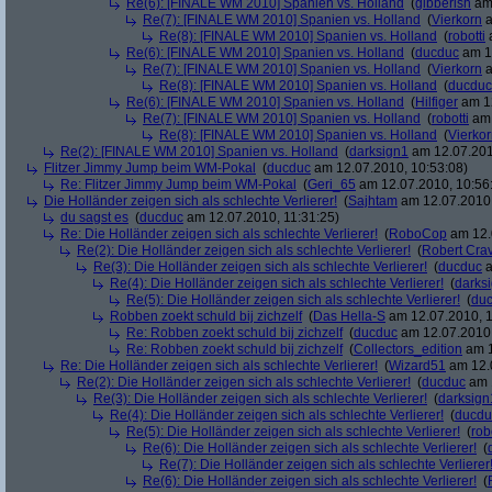
Re(6): [FINALE WM 2010] Spanien vs. Holland
(
gibberish
am 
Re(7): [FINALE WM 2010] Spanien vs. Holland
(
Vierkorn
a
Re(8): [FINALE WM 2010] Spanien vs. Holland
(
robotti
a
Re(6): [FINALE WM 2010] Spanien vs. Holland
(
ducduc
am 12
Re(7): [FINALE WM 2010] Spanien vs. Holland
(
Vierkorn
a
Re(8): [FINALE WM 2010] Spanien vs. Holland
(
ducduc
Re(6): [FINALE WM 2010] Spanien vs. Holland
(
Hilfiger
am 12
Re(7): [FINALE WM 2010] Spanien vs. Holland
(
robotti
am 
Re(8): [FINALE WM 2010] Spanien vs. Holland
(
Vierko
Re(2): [FINALE WM 2010] Spanien vs. Holland
(
darksign1
am 12.07.201
Flitzer Jimmy Jump beim WM-Pokal
(
ducduc
am 12.07.2010, 10:53:08)
Re: Flitzer Jimmy Jump beim WM-Pokal
(
Geri_65
am 12.07.2010, 10:56
Die Holländer zeigen sich als schlechte Verlierer!
(
Sajhtam
am 12.07.2010,
du sagst es
(
ducduc
am 12.07.2010, 11:31:25)
Re: Die Holländer zeigen sich als schlechte Verlierer!
(
RoboCop
am 12.
Re(2): Die Holländer zeigen sich als schlechte Verlierer!
(
Robert Cra
Re(3): Die Holländer zeigen sich als schlechte Verlierer!
(
ducduc
a
Re(4): Die Holländer zeigen sich als schlechte Verlierer!
(
darks
Re(5): Die Holländer zeigen sich als schlechte Verlierer!
(
du
Robben zoekt schuld bij zichzelf
(
Das Hella-S
am 12.07.2010, 1
Re: Robben zoekt schuld bij zichzelf
(
ducduc
am 12.07.2010,
Re: Robben zoekt schuld bij zichzelf
(
Collectors_edition
am 1
Re: Die Holländer zeigen sich als schlechte Verlierer!
(
Wizard51
am 12.0
Re(2): Die Holländer zeigen sich als schlechte Verlierer!
(
ducduc
am 1
Re(3): Die Holländer zeigen sich als schlechte Verlierer!
(
darksign
Re(4): Die Holländer zeigen sich als schlechte Verlierer!
(
ducdu
Re(5): Die Holländer zeigen sich als schlechte Verlierer!
(
rob
Re(6): Die Holländer zeigen sich als schlechte Verlierer!
(
Re(7): Die Holländer zeigen sich als schlechte Verlierer
Re(6): Die Holländer zeigen sich als schlechte Verlierer!
(